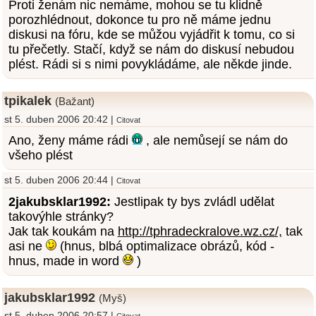
Proti ženám nic nemáme, mohou se tu klidně
porozhlédnout, dokonce tu pro ně máme jednu
diskusi na fóru, kde se můžou vyjádřit k tomu, co si
tu přečetly. Stačí, když se nám do diskusí nebudou
plést. Rádi si s nimi povykládáme, ale někde jinde.
tpikalek
(Bažant)
st 5. duben 2006 20:42 |
Citovat
Ano, ženy máme rádi
, ale nemůsejí se nám do
všeho plést
st 5. duben 2006 20:44 |
Citovat
2jakubsklar1992:
Jestlipak ty bys zvládl udělat
takovýhle stránky?
Jak tak koukám na
http://tphradeckralove.wz.cz/,
tak
asi ne
(hnus, blbá optimalizace obrázů, kód -
hnus, made in word
)
jakubsklar1992
(Myš)
st 5. duben 2006 20:57 |