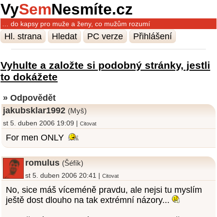
Vy
Sem
Nesmíte.cz
… do kapsy pro muže a ženy, co mužům rozumí
Hl. strana
Hledat
PC verze
Přihlášení
Vyhulte a založte si podobný stránky, jestli
to dokážete
» Odpovědět
jakubsklar1992
(Myš)
st 5. duben 2006 19:09 |
Citovat
For men ONLY
romulus
(Šéfík)
st 5. duben 2006 20:41 |
Citovat
No, sice máš víceméně pravdu, ale nejsi tu myslím
ještě dost dlouho na tak extrémní názory...