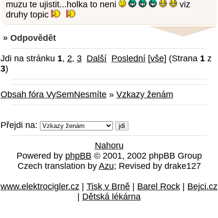
muzu te ujistit...holka to neni
viz
druhy topic
» Odpovědět
Jdi na stránku
1
,
2
,
3
Další
Poslední
[
vše
] (Strana
1
z
3
)
Obsah fóra VySemNesmíte
»
Vzkazy ženám
Přejdi na:
Nahoru
Powered by
phpBB
© 2001, 2002 phpBB Group
Czech translation by
Azu
; Revised by drake127
www.elektrocigler.cz
|
Tisk v Brně
|
Barel Rock
|
Bejci.cz
|
Dětská lékárna