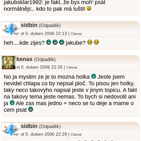
jakubsklar1992: je fakt, že bys moh' psát
normálnějc.. kdo to pak má luštit
sidbin
(Odpadlík)
st 5. duben 2006 22:13 |
Citovat
heh....kde zijes?
jakube?
kenas
(Odpadlík)
st 5. duben 2006 22:26 |
Citovat
No ja myslim ze je to mozna holka
Jeste jsem
nevidel chlapa co by nepsal ploč. To pisou jen holky,
taky neco takovyho napsal jeste v jinym topicu. A fakt
na takovy tema jeste nemas. To bych si nedovolil ani
ja
Ale zas mas jedno + neco se tu deje a mame o
cem psat
sidbin
(Odpadlík)
st 5. duben 2006 22:29 |
Citovat