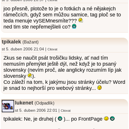
Citovat
joo přesně, plotože to je o fotkách a né nějakejch
rámečcích, gdyž sem můžou samice, tag ploč se to
teda menuje vySEMnesmíte???
ned tim ste nepřemejšleli co?
tpikalek
(Bažant)
st 5. duben 2006 21:04 |
Citovat
Zkus se naučit psát trošičku lidsky, ať nad tím
nemusím přemýlet ještě dýl, než když je to psaný
slovensky (nevím proč, ale anglicky rozumím líp jak
slovensky
).
Co záleží na tom, k jakýmu jsou stránky účelu? Word
je snad to nejhorší pro webový stránky...
lukenet
(Odpadlík)
st 5. duben 2006 22:01 |
Citovat
tpikalek: Ne, je druhej (
)... po FrontPage