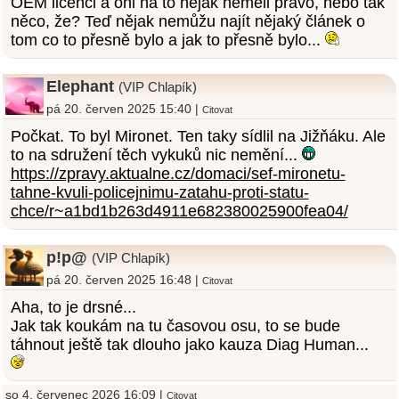
OEM licenci a oni na to nějak neměli právo, nebo tak
něco, že? Teď nějak nemůžu najít nějaký článek o
tom co to přesně bylo a jak to přesně bylo...
Elephant
(VIP Chlapík)
pá 20. červen 2025 15:40 |
Citovat
Počkat. To byl Mironet. Ten taky sídlil na Jižňáku. Ale
to na sdružení těch vykuků nic nemění...
https://zpravy.aktualne.cz/domaci/sef-mironetu-
tahne-kvuli-policejnimu-zatahu-proti-statu-
chce/r~a1bd1b263d4911e682380025900fea04/
p!p@
(VIP Chlapík)
pá 20. červen 2025 16:48 |
Citovat
Aha, to je drsné...
Jak tak koukám na tu časovou osu, to se bude
táhnout ještě tak dlouho jako kauza Diag Human...
so 4. červenec 2026 16:09 |
Citovat