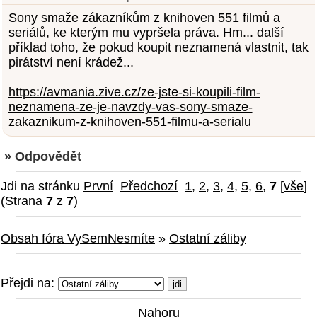
Sony smaže zákazníkům z knihoven 551 filmů a
seriálů, ke kterým mu vypršela práva. Hm... další
příklad toho, že pokud koupit neznamená vlastnit, tak
pirátství není krádež...
https://avmania.zive.cz/ze-jste-si-koupili-film-
neznamena-ze-je-navzdy-vas-sony-smaze-
zakaznikum-z-knihoven-551-filmu-a-serialu
» Odpovědět
Jdi na stránku
První
Předchozí
1
,
2
,
3
,
4
,
5
,
6
,
7
[
vše
]
(Strana
7
z
7
)
Obsah fóra VySemNesmíte
»
Ostatní záliby
Přejdi na:
Nahoru