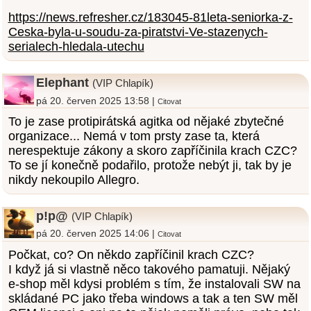
https://news.refresher.cz/183045-81leta-seniorka-z-
Ceska-byla-u-soudu-za-piratstvi-Ve-stazenych-
serialech-hledala-utechu
Elephant
(VIP Chlapík)
pá 20. červen 2025 13:58 |
Citovat
To je zase protipirátská agitka od nějaké zbytečné
organizace... Nemá v tom prsty zase ta, která
nerespektuje zákony a skoro zapříčinila krach CZC?
To se jí konečně podařilo, protože nebýt ji, tak by je
nikdy nekoupilo Allegro.
p!p@
(VIP Chlapík)
pá 20. červen 2025 14:06 |
Citovat
Počkat, co? On někdo zapříčinil krach CZC?
I když já si vlastně něco takového pamatuji. Nějaký
e-shop měl kdysi problém s tím, že instalovali SW na
skládané PC jako třeba windows a tak a ten SW měl