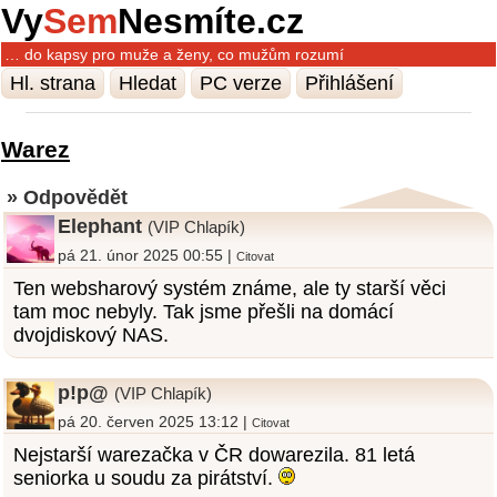
Vy
Sem
Nesmíte.cz
… do kapsy pro muže a ženy, co mužům rozumí
Hl. strana
Hledat
PC verze
Přihlášení
Warez
» Odpovědět
Elephant
(VIP Chlapík)
pá 21. únor 2025 00:55 |
Citovat
Ten websharový systém známe, ale ty starší věci
tam moc nebyly. Tak jsme přešli na domácí
dvojdiskový NAS.
p!p@
(VIP Chlapík)
pá 20. červen 2025 13:12 |
Citovat
Nejstarší warezačka v ČR dowarezila. 81 letá
seniorka u soudu za pirátství.