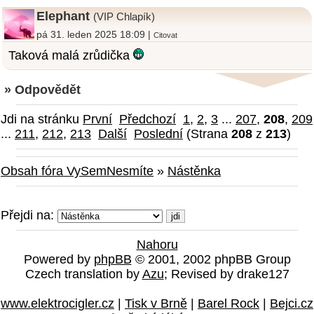
Elephant
(VIP Chlapík)
pá 31. leden 2025 18:09 |
Citovat
Taková malá zrůdička
» Odpovědět
Jdi na stránku
První
Předchozí
1
,
2
,
3
...
207
,
208
,
209
...
211
,
212
,
213
Další
Poslední
(Strana
208
z
213
)
Obsah fóra VySemNesmíte
»
Nástěnka
Přejdi na:
Nahoru
Powered by
phpBB
© 2001, 2002 phpBB Group
Czech translation by
Azu
; Revised by drake127
www.elektrocigler.cz
|
Tisk v Brně
|
Barel Rock
|
Bejci.cz