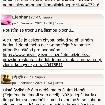
na-italske-farme-prisel-o-ruku-misto-odvozu-do-
nemocnice-ho-pohodili-na-silnici-neprezil-40477216
Elephant
(VIP Chlapík)
po 1. červenec 2024 12:16 |
Citovat
Pouštím se trochu na šikmou plochu...
Ale u nože je celkem chyba, pokud se při silném
bodnutí zlomí, nebo ne? Samozřejmě v tomhle
případě naštěstí pro bodaného.
https://www.novinky.cz/diskuze/krimi-cizinec-v-
prazske-restauraci-bodal-do-muze-tak-silne-az-o-nej-
zlomil-kuchynsky-nuz-40478511
p!p@
(VIP Chlapík)
po 1. červenec 2024 19:03 |
Citovat
Čistě fyzikálně čím tvrdší materiál tím křehčí.
(Zejména bavíme-li se o oceli). Nůž je lepší tvrdý a
tím pádem se snadněji zlomí. Levné nože se zohnou
ale moc nevydrží ostré... musíš je brousit často a