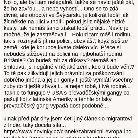
No jo, ale byl tam nelegálně, takže se navíc ještě bál,
že ho zavřou... a nebo vyhostí... Ono se to zdá
divné, ale otroctví ve Švýcarsku je kolikrát lepší jak
žít někde na ulici v Indii - pokud jsi z nějaké nízké
kasty, tak nemáš šanci získat lepší práci... Navíc je
možné, že je zastrašovali... Pokud tam máš i rodinu,
tak si rozmyslíš jít na policii, obzvlášť, když jseš ze
země, kde je korupce kvete daleko víc. Přece si
nebudeš stěžovat na policii na nejbohatší rodinu
Británie? Co budeš mít za důkazy? Nemáš ani
smlouvu, jsi ilegálně v nějaké zemi, kdo ti bude věřit?
To tě pak zlikvidují jejich právníci za poškozování
dobrého jména a jejich gorily ti ještě vymlátí vsechny
zuby co ti ještě zbývají... a nejen tobě, i tvé rodině...
Takhle to funguje v USA s převaděčskými gangy co
pašují lidi z latinské Ameriky a tenhle britský
prevaděčský gang vypadá dost podobně...
Jinak před pár dny jsem četl jiný článek o migrantovi
z Indie, taky docela síla...
https://www.novinky.cz/clanek/zahranicni-evropa-ind-