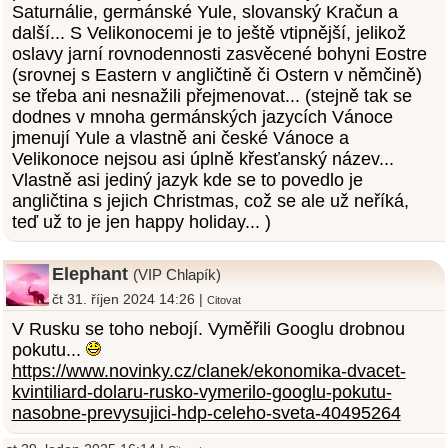
Saturnálie, germánské Yule, slovanský Kračun a
další... S Velikonocemi je to ještě vtipnější, jelikož
oslavy jarní rovnodennosti zasvěcené bohyni Eostre
(srovnej s Eastern v angličtině či Ostern v němčině)
se třeba ani nesnažili přejmenovat... (stejně tak se
dodnes v mnoha germánských jazycích Vánoce
jmenují Yule a vlastně ani české Vánoce a
Velikonoce nejsou asi úplně křesťanský název...
Vlastně asi jediný jazyk kde se to povedlo je
angličtina s jejich Christmas, což se ale už neříká,
teď už to je jen happy holiday... )
Elephant
(VIP Chlapík)
čt 31. říjen 2024 14:26 |
Citovat
V Rusku se toho nebojí. Vyměřili Googlu drobnou
pokutu...
https://www.novinky.cz/clanek/ekonomika-dvacet-
kvintiliard-dolaru-rusko-vymerilo-googlu-pokutu-
nasobne-prevysujici-hdp-celeho-sveta-40495264