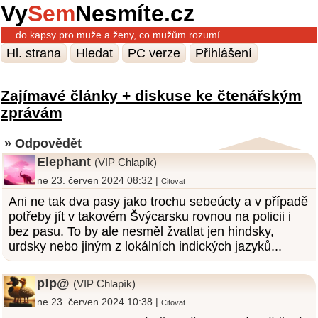
Vy
Sem
Nesmíte.cz
… do kapsy pro muže a ženy, co mužům rozumí
Hl. strana
Hledat
PC verze
Přihlášení
Zajímavé články + diskuse ke čtenářským
zprávám
» Odpovědět
Elephant
(VIP Chlapík)
ne 23. červen 2024 08:32 |
Citovat
Ani ne tak dva pasy jako trochu sebeúcty a v případě
potřeby jít v takovém Švýcarsku rovnou na policii i
bez pasu. To by ale nesměl žvatlat jen hindsky,
urdsky nebo jiným z lokálních indických jazyků...
p!p@
(VIP Chlapík)
ne 23. červen 2024 10:38 |
Citovat