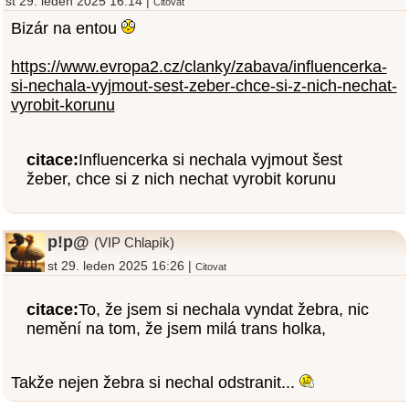
st 29. leden 2025 16:14 |
Citovat
Bizár na entou
https://www.evropa2.cz/clanky/zabava/influencerka-
si-nechala-vyjmout-sest-zeber-chce-si-z-nich-nechat-
vyrobit-korunu
citace:
Influencerka si nechala vyjmout šest
žeber, chce si z nich nechat vyrobit korunu
p!p@
(VIP Chlapík)
st 29. leden 2025 16:26 |
Citovat
citace:
To, že jsem si nechala vyndat žebra, nic
nemění na tom, že jsem milá trans holka,
Takže nejen žebra si nechal odstranit...