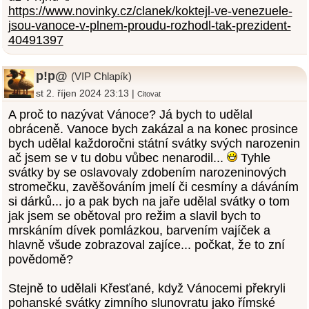
https://www.novinky.cz/clanek/koktejl-ve-venezuele-
jsou-vanoce-v-plnem-proudu-rozhodl-tak-prezident-
40491397
p!p@
(VIP Chlapík)
st 2. říjen 2024 23:13 |
Citovat
A proč to nazývat Vánoce? Já bych to udělal
obráceně. Vanoce bych zakázal a na konec prosince
bych udělal každoročni státní svátky svých narozenin
ač jsem se v tu dobu vůbec nenarodil...
Tyhle
svátky by se oslavovaly zdobením narozeninových
stromečku, zavěšováním jmelí či cesmíny a dáváním
si dárků... jo a pak bych na jaře udělal svátky o tom
jak jsem se obětoval pro režim a slavil bych to
mrskáním dívek pomlázkou, barvením vajíček a
hlavně všude zobrazoval zajíce... počkat, že to zní
povědomě?
Stejně to udělali Křesťané, když Vánocemi překryli
pohanské svátky zimního slunovratu jako římské