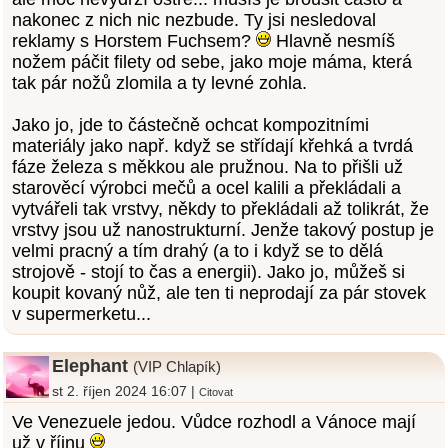
nakonec z nich nic nezbude. Ty jsi nesledoval
reklamy s Horstem Fuchsem?
Hlavně nesmíš
nožem páčit filety od sebe, jako moje máma, která
tak pár nožů zlomila a ty levné zohla.
Jako jo, jde to částečně ochcat kompozitními
materiály jako např. když se střídají křehká a tvrdá
fáze železa s měkkou ale pružnou. Na to přišli už
starověcí výrobci mečů a ocel kalili a překládali a
vytvářeli tak vrstvy, někdy to překládali až tolikrát, že
vrstvy jsou už nanostrukturní. Jenže takový postup je
velmi pracný a tím drahý (a to i když se to dělá
strojově - stojí to čas a energii). Jako jo, můžeš si
koupit kovaný nůž, ale ten ti neprodají za pár stovek
v supermerketu...
Elephant
(VIP Chlapík)
st 2. říjen 2024 16:07 |
Citovat
Ve Venezuele jedou. Vůdce rozhodl a Vánoce mají
už v říjnu