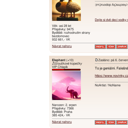
:ו֥ɾnכַnɹodop ʎʞכַıuɥɔ
Dejte si dvě deci vodky
Věk: asi 28 let
Příspěvky: 9475
Bydliště: rozhodnutím strany
bezdomovec
932 661,- VK
Návrat nahoru
Elephant
(+10)
Zasláno: pá 6. červe
Žůžouškové kopečky
VIP Chlapík
To je geniální. Falešná
https://www.novinky.c
NoArtist / NoName
Narozen: 2. srpen
Příspěvky: 7366
Bydliště: Praha
385 424,- VK
Návrat nahoru