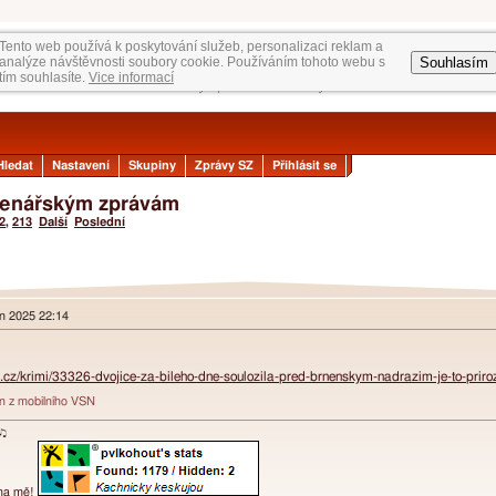
Tento web používá k poskytování služeb, personalizaci reklam a
Souhlasím
analýze návštěvnosti soubory cookie. Používáním tohoto webu s
tím souhlasíte.
Vice informací
Hledat
Nastavení
Skupiny
Zprávy SZ
Přihlásit se
čtenářským zprávám
2
,
213
Další
Poslední
en 2025 22:14
a.cz/krimi/33326-dvojice-za-bileho-dne-soulozila-pred-brnenskym-nadrazim-je-to-priroz
án z mobilního VSN
ɐʞ♪♫
 na mě!