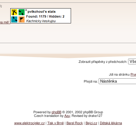
ɐʞ♪♫
 na mě!
Zobrazit příspěvky z předchozích:
Jdi na stránku
Prv
Přejdi na:
Powered by
phpBB
© 2001, 2002 phpBB Group
Czech translation by
Azu
; Revised by drake127
www.elektrocigler.cz
|
Tisk v Brně
|
Barel Rock
|
Bejci.cz
|
Dětská lékárna