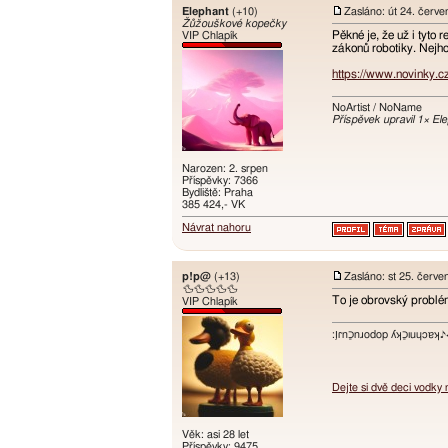
Elephant
(+10)
Zasláno: út 24. červ
Žůžouškové kopečky
Pěkné je, že už i tyto
VIP Chlapík
zákonů robotiky. Nejhor
https://www.novinky.c
NoArtist / NoName
Příspěvek upravil 1× El
Narozen: 2. srpen
Příspěvky: 7366
Bydliště: Praha
385 424,- VK
Návrat nahoru
p!p@
(+13)
Zasláno: st 25. červe
🦆🦆🦆🦆🦆
To je obrovský problém,
VIP Chlapík
:ו֥ɾnכַnɹodop ʎʞכַıuɥɔ
Dejte si dvě deci vodky
Věk: asi 28 let
Příspěvky: 9475