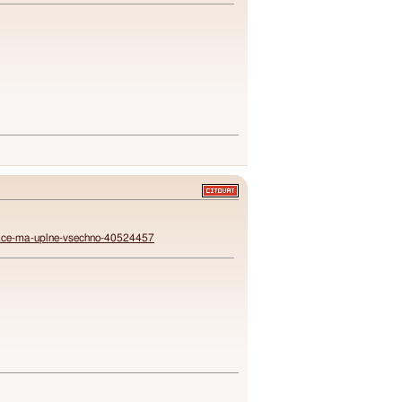
pirace-ma-uplne-vsechno-40524457