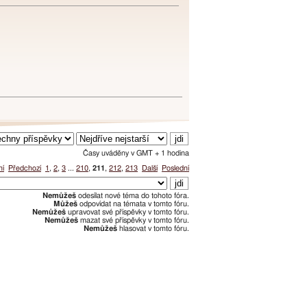
Časy uváděny v GMT + 1 hodina
ní
Předchozí
1
,
2
,
3
...
210
,
211
,
212
,
213
Další
Poslední
Nemůžeš
odesílat nové téma do tohoto fóra.
Můžeš
odpovídat na témata v tomto fóru.
Nemůžeš
upravovat své příspěvky v tomto fóru.
Nemůžeš
mazat své příspěvky v tomto fóru.
Nemůžeš
hlasovat v tomto fóru.