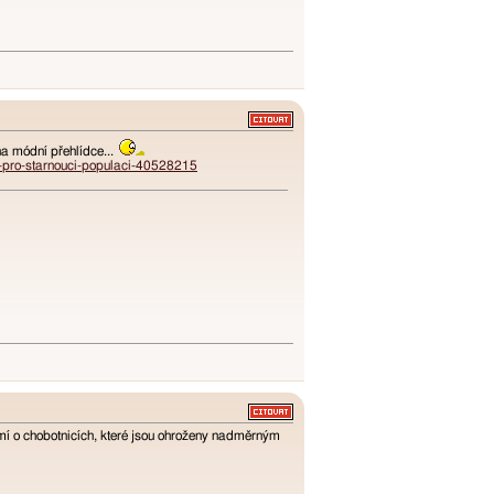
na módní přehlídce...
y-pro-starnouci-populaci-40528215
omí o chobotnicích, které jsou ohroženy nadměrným