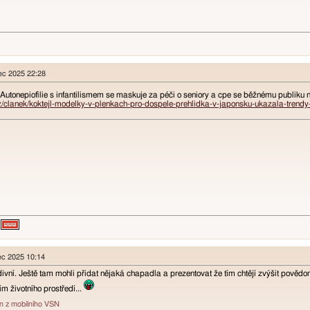
nec 2025 22:28
Autonepiofilie s infantilismem se maskuje za péči o seniory a cpe se běžnému publiku 
z/clanek/koktejl-modelky-v-plenkach-pro-dospele-prehlidka-v-japonsku-ukazala-trend
nec 2025 10:14
ivní. Ještě tam mohli přidat nějaká chapadla a prezentovat že tím chtějí zvýšit pověd
m životního prostředí...
án z mobilního VSN