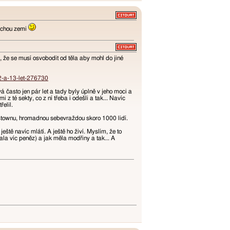
lochou zemi
, že se musí osvobodit od těla aby mohl do jiné
2-a-13-let-276730
á často jen pár let a tady byly úplně v jeho moci a
z té sekty, co z ní třeba i odešli a tak... Navíc
řelil.
stownu, hromadnou sebevraždou skoro 1000 lidí.
tě navíc mlátí. A ještě ho živí. Myslím, že to
ala víc peněz) a jak měla modřiny a tak... A