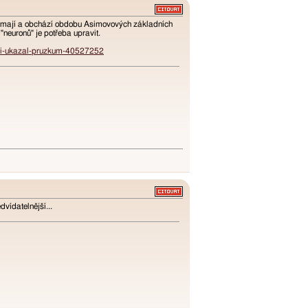
co nemají a obchází obdobu Asimovových základních
 "neuronů" je potřeba upravit.
rani-ukazal-pruzkum-40527252
dvídatelnější...