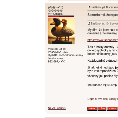
p!p@
(+13)
Zasláno: pá 6. červe
🦆🦆🦆🦆🦆
VIP Chlapík
Samozřejmě, že nejsou 
Zasláno: út 10. červ
Myslím, že jsem tu o t
dimenze a že mu mají p
https://www.seznamzp
Tak a holky dostaly 12
Věk: asi 28 let
on je psychicky a fyzi
Příspěvky: 9475
kolem téhle sekty jsou 
Bydliště: rozhodnutím strany
bezdomovec
Každopádně o důvod ví
932 661,- VK
Jinak ještě nechápu je
bylo v té reportáži na
všechny její peníze šly
:ו֥ɾnכַnɹodop ʎʞכַıuɥɔ
Dejte si dvě deci vodky
Návrat nahoru