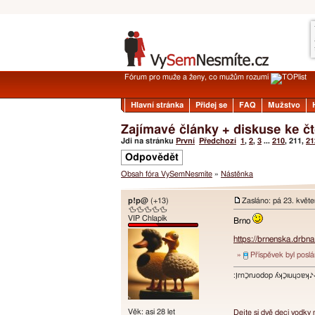
Fórum pro muže a ženy, co mužům rozumí
Hlavní stránka
Přidej se
FAQ
Mužstvo
Zajímavé články + diskuse ke 
Jdi na stránku
První
Předchozí
1
,
2
,
3
...
210
,
211
,
21
Odpovědět
Obsah fóra VySemNesmíte
»
Nástěnka
p!p@
(+13)
Zasláno: pá 23. květ
🦆🦆🦆🦆🦆
VIP Chlapík
Brno
https://brnenska.drbn
»
Příspěvek byl posl
:ו֥ɾnכַnɹodop ʎʞכַıuɥɔ
Věk: asi 28 let
Dejte si dvě deci vodky