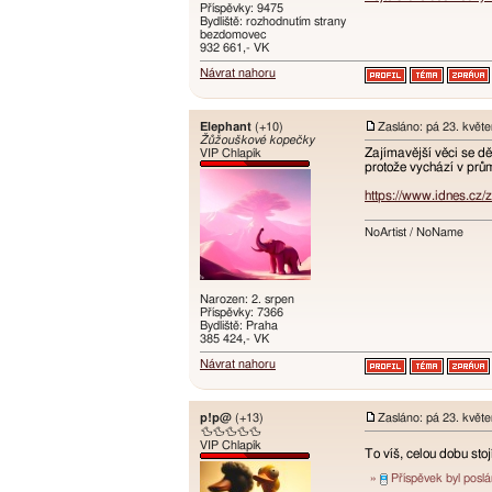
Příspěvky: 9475
Bydliště: rozhodnutím strany
bezdomovec
932 661,- VK
Návrat nahoru
Elephant
(+10)
Zasláno: pá 23. květ
Žůžouškové kopečky
Zajímavější věci se dě
VIP Chlapík
protože vychází v prům
https://www.idnes.cz/
NoArtist / NoName
Narozen: 2. srpen
Příspěvky: 7366
Bydliště: Praha
385 424,- VK
Návrat nahoru
p!p@
(+13)
Zasláno: pá 23. květ
🦆🦆🦆🦆🦆
VIP Chlapík
To víš, celou dobu stoj
»
Příspěvek byl posl