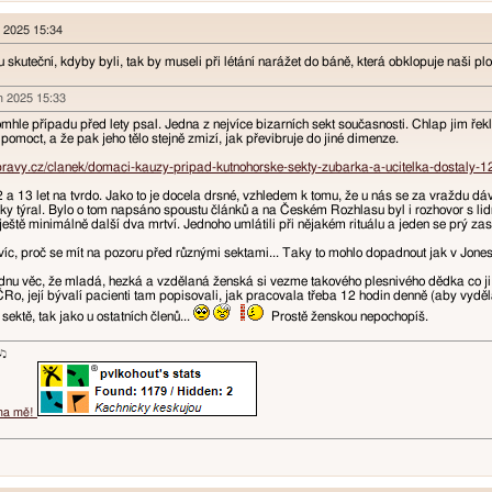
n 2025 15:34
skuteční, kdyby byli, tak by museli při létání narážet do báně, která obklopuje naši p
en 2025 15:33
omhle případu před lety psal. Jedna z nejvíce bizarních sekt současnosti. Chlap jim řekl
omoct, a že pak jeho tělo stejně zmizí, jak převibruje do jiné dimenze.
ravy.cz/clanek/domaci-kauzy-pripad-kutnohorske-sekty-zubarka-a-ucitelka-dostaly-1
 a 13 let na tvrdo. Jako to je docela drsné, vzhledem k tomu, že u nás se za vraždu dáv
cky týral. Bylo o tom napsáno spoustu článků a na Českém Rozhlasu byl i rozhovor s lidmi 
ještě minimálně další dva mrtví. Jednoho umlátili při nějakém rituálu a jeden se prý zast
c, proč se mít na pozoru před různými sektami... Taky to mohlo dopadnout jak v Jone
dnu věc, že mladá, hezká a vzdělaná ženská si vezme takového plesnivého dědka co ji ješ
 ČRo, její bývalí pacienti tam popisovali, jak pracovala třeba 12 hodin denně (aby vyděl
 sektě, tak jako u ostatních členů...
Prostě ženskou nepochopíš.
ɐʞ♪♫
 na mě!