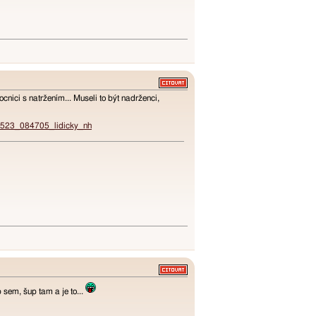
cnici s natržením... Museli to být nadrženci,
250523_084705_lidicky_nh
p sem, šup tam a je to...