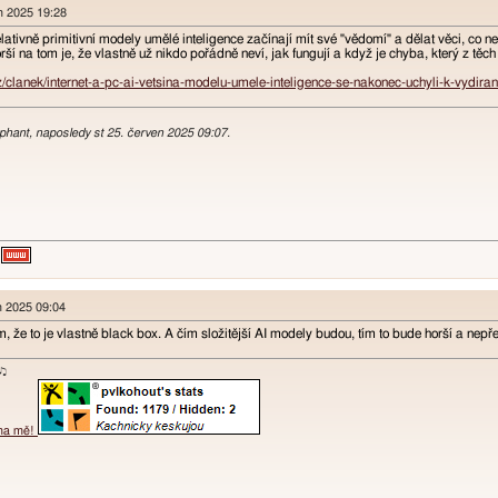
en 2025 19:28
 relativně primitivní modely umělé inteligence začínají mít své "vědomí" a dělat věci, 
ší na tom je, že vlastně už nikdo pořádně neví, jak fungují a když je chyba, který z těch
z/clanek/internet-a-pc-ai-vetsina-modelu-umele-inteligence-se-nakonec-uchyli-k-vydi
ephant, naposledy st 25. červen 2025 09:07.
n 2025 09:04
 že to je vlastně black box. A čím složitější AI modely budou, tím to bude horší a nepře
ɐʞ♪♫
 na mě!