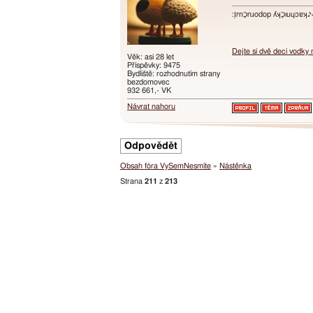
:ו֥ɾnכַnɹodop ʎʞכַıuɥɔ
Dejte si dvě deci vodky
Věk: asi 28 let
Příspěvky: 9475
Bydliště: rozhodnutím strany
bezdomovec
932 661,- VK
Návrat nahoru
Odpovědět
Obsah fóra VySemNesmíte
»
Nástěnka
Strana
211
z
213