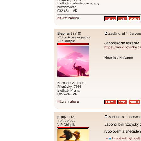
Bydliště: rozhodnutím strany
bezdomovec
932 661,- VK
Návrat nahoru
Elephant
(+10)
Zasláno: út 1. červe
Žůžouškové kopečky
VIP Chlapík
Japonsko se nezapře. 
https://www.novinky.c
NoArtist / NoName
Narozen: 2. srpen
Příspěvky: 7366
Bydliště: Praha
385 424,- VK
Návrat nahoru
p!p@
(+13)
Zasláno: st 2. červe
🦆🦆🦆🦆🦆
Japonci byli vždycky d
VIP Chlapík
rybolovem a znečištění
»
Příspěvek byl posl