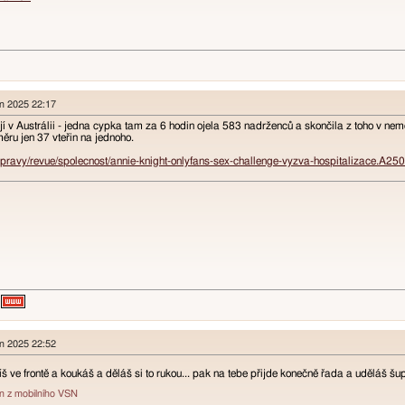
en 2025 22:17
jí v Austrálii - jedna cypka tam za 6 hodin ojela 583 nadrženců a skončila z toho v nemo
ěru jen 37 vteřin na jednoho.
zpravy/revue/spolecnost/annie-knight-onlyfans-sex-challenge-vyzva-hospitalizace.A
en 2025 22:52
íš ve frontě a koukáš a děláš si to rukou... pak na tebe přijde konečně řada a uděláš šu
án z mobilního VSN