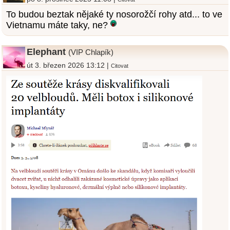
To budou beztak nějaké ty nosorožčí rohy atd... to ve
Vietnamu máte taky, ne?
Elephant
(VIP Chlapík)
út 3. březen 2026 13:12 |
Citovat