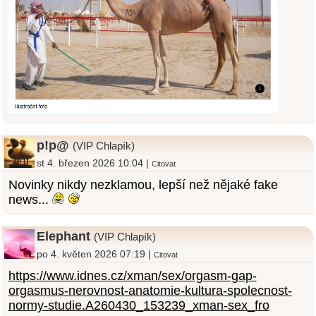
p!p@
(VIP Chlapík)
st 4. březen 2026 10:04 |
Citovat
Novinky nikdy nezklamou, lepší než nějaké fake
news...
Elephant
(VIP Chlapík)
po 4. květen 2026 07:19 |
Citovat
https://www.idnes.cz/xman/sex/orgasm-gap-
orgasmus-nerovnost-anatomie-kultura-spolecnost-
normy-studie.A260430_153239_xman-sex_fro