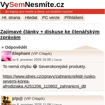
Vy
Sem
Nesmíte.cz
… do kapsy pro muže a ženy, co mužům rozumí
Hl. strana
Hledat
PC verze
Přihlášení
Zajímavé články + diskuse ke čtenářským
zprávám
» Odpovědět
Elephant
(VIP Chlapík)
so 6. prosinec 2025 16:08 |
Citovat
To nemá chybu 😂 Severokorejské produkty.
https://www.idnes.cz/zpravy/zahranicni/kldr-rusko-
severni-korea-
afrodiziaka.A251206_110802_zahranicni_dtt
p!p@
(VIP Chlapík)
po 8. prosinec 2025 11:08 |
Citovat