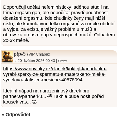
Doporučuji udělat nefeministicky laděnou studií na
téma orgasm gap, ale nepočítat pravděpodobnost
dosažení orgasmu, kde chudinky ženy mají nižší
číslo, ale kumulativní délku orgasmů za určité období
a vyjde, za existuje vážný problém u mužů a
obrovská orgasm gap v neprospěch mužů. Odhadem
2x-3x méně.
p!p@
(VIP Chlapík)
st 20. květen 2026 00:43 |
Citovat
https://www.novinky.cz/clanek/koktejl-kanadanka-
vyrabi-sperky-ze-spermatu-a-materskeho-mleka-
vydelava-statisice-mesicne-40578094
Ideální nápad na narozeninový dárek pro
partnera/partnerku... 🤣 Takhle bude nosit pořád
kousek vás... 🤣
» Odpovědět