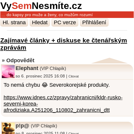
Vy
Sem
Nesmíte.cz
… do kapsy pro muže a ženy, co mužům rozumí
Hl. strana
Hledat
PC verze
Přihlášení
Zajímavé články + diskuse ke čtenářským
zprávám
» Odpovědět
Elephant
(VIP Chlapík)
so 6. prosinec 2025 16:08 |
Citovat
To nemá chybu 😂 Severokorejské produkty.
https://www.idnes.cz/zpravy/zahranicni/kldr-rusko-
severni-korea-
afrodiziaka.A251206_110802_zahranicni_dtt
p!p@
(VIP Chlapík)
po 8. prosinec 2025 11:08 |
Citovat