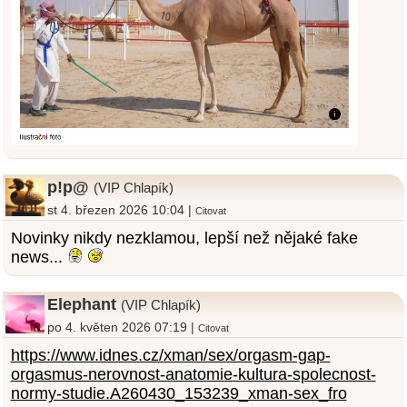
p!p@
(VIP Chlapík)
st 4. březen 2026 10:04 |
Citovat
Novinky nikdy nezklamou, lepší než nějaké fake
news...
Elephant
(VIP Chlapík)
po 4. květen 2026 07:19 |
Citovat
https://www.idnes.cz/xman/sex/orgasm-gap-
orgasmus-nerovnost-anatomie-kultura-spolecnost-
normy-studie.A260430_153239_xman-sex_fro