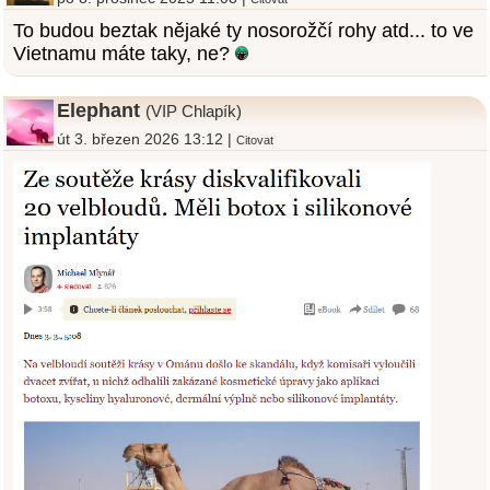
To budou beztak nějaké ty nosorožčí rohy atd... to ve
Vietnamu máte taky, ne?
Elephant
(VIP Chlapík)
út 3. březen 2026 13:12 |
Citovat