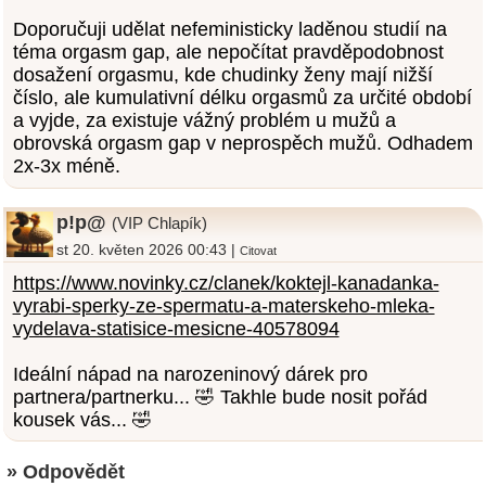
Doporučuji udělat nefeministicky laděnou studií na
téma orgasm gap, ale nepočítat pravděpodobnost
dosažení orgasmu, kde chudinky ženy mají nižší
číslo, ale kumulativní délku orgasmů za určité období
a vyjde, za existuje vážný problém u mužů a
obrovská orgasm gap v neprospěch mužů. Odhadem
2x-3x méně.
p!p@
(VIP Chlapík)
st 20. květen 2026 00:43 |
Citovat
https://www.novinky.cz/clanek/koktejl-kanadanka-
vyrabi-sperky-ze-spermatu-a-materskeho-mleka-
vydelava-statisice-mesicne-40578094
Ideální nápad na narozeninový dárek pro
partnera/partnerku... 🤣 Takhle bude nosit pořád
kousek vás... 🤣
» Odpovědět