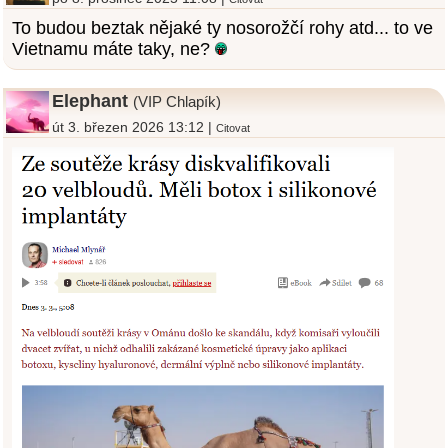
To budou beztak nějaké ty nosorožčí rohy atd... to ve
Vietnamu máte taky, ne?
Elephant
(VIP Chlapík)
út 3. březen 2026 13:12 |
Citovat