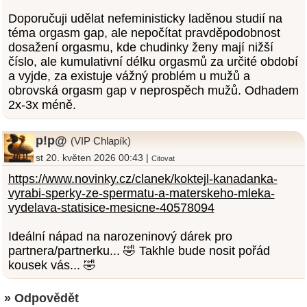
Doporučuji udělat nefeministicky laděnou studií na
téma orgasm gap, ale nepočítat pravděpodobnost
dosažení orgasmu, kde chudinky ženy mají nižší
číslo, ale kumulativní délku orgasmů za určité období
a vyjde, za existuje vážný problém u mužů a
obrovská orgasm gap v neprospěch mužů. Odhadem
2x-3x méně.
p!p@
(VIP Chlapík)
st 20. květen 2026 00:43 |
Citovat
https://www.novinky.cz/clanek/koktejl-kanadanka-
vyrabi-sperky-ze-spermatu-a-materskeho-mleka-
vydelava-statisice-mesicne-40578094
Ideální nápad na narozeninový dárek pro
partnera/partnerku... 🤣 Takhle bude nosit pořád
kousek vás... 🤣
» Odpovědět