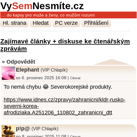
Vy
Sem
Nesmíte.cz
… do kapsy pro muže a ženy, co mužům rozumí
Hl. strana
Hledat
PC verze
Přihlášení
Zajímavé články + diskuse ke čtenářským
zprávám
» Odpovědět
Elephant
(VIP Chlapík)
so 6. prosinec 2025 16:08 |
Citovat
To nemá chybu 😂 Severokorejské produkty.
https://www.idnes.cz/zpravy/zahranicni/kldr-rusko-
severni-korea-
afrodiziaka.A251206_110802_zahranicni_dtt
p!p@
(VIP Chlapík)
po 8. prosinec 2025 11:08 |
Citovat