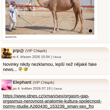
p!p@
(VIP Chlapík)
st 4. březen 2026 10:04 |
Citovat
Novinky nikdy nezklamou, lepší než nějaké fake
news...
Elephant
(VIP Chlapík)
po 4. květen 2026 07:19 |
Citovat
https://www.idnes.cz/xman/sex/orgasm-gap-
orgasmus-nerovnost-anatomie-kultura-spolecnost-
normy-studie.A260430_153239_xman-sex_fro