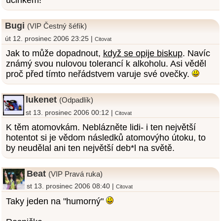
účinkem!
Bugi
(VIP Čestný šéfík)
út 12. prosinec 2006 23:25 |
Citovat
Jak to může dopadnout,
když se opije biskup
. Navíc
známý svou nulovou tolerancí k alkoholu. Asi věděl
proč před tímto neřádstvem varuje své ovečky.
lukenet
(Odpadlík)
st 13. prosinec 2006 00:12 |
Citovat
K těm atomovkám. Neblázněte lidi- i ten největší
hotentot si je vědom následků atomovýho útoku, to
by neudělal ani ten největší deb*l na světě.
Beat
(VIP Pravá ruka)
st 13. prosinec 2006 08:40 |
Citovat
Taky jeden na "humorný"