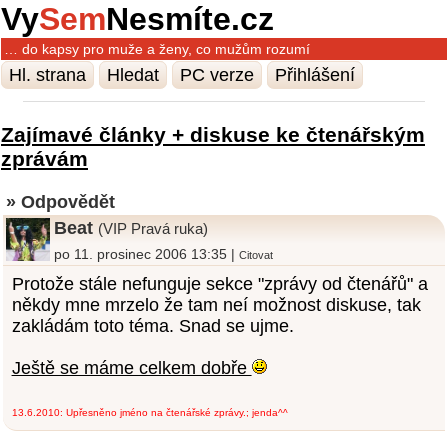
Vy
Sem
Nesmíte.cz
… do kapsy pro muže a ženy, co mužům rozumí
Hl. strana
Hledat
PC verze
Přihlášení
Zajímavé články + diskuse ke čtenářským
zprávám
» Odpovědět
Beat
(VIP Pravá ruka)
po 11. prosinec 2006 13:35 |
Citovat
Protože stále nefunguje sekce "zprávy od čtenářů" a
někdy mne mrzelo že tam neí možnost diskuse, tak
zakládám toto téma. Snad se ujme.
Ještě se máme celkem dobře
13.6.2010: Upřesněno jméno na čtenářské zprávy.; jenda^^