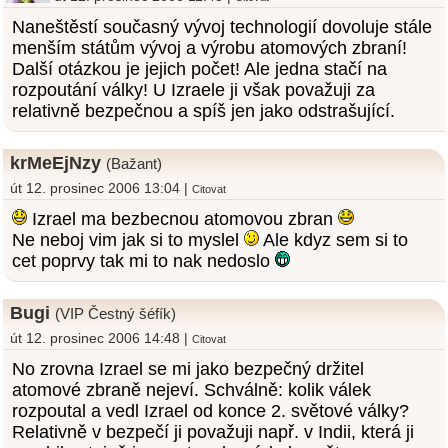
Naneštěstí současný vývoj technologií dovoluje stále
menším státům vývoj a výrobu atomových zbraní!
Další otázkou je jejich počet! Ale jedna stačí na
rozpoutání války! U Izraele ji však považuji za
relativně bezpečnou a spíš jen jako odstrašující.
krMeEjNzy
(Bažant)
út 12. prosinec 2006 13:04 |
Citovat
Izrael ma bezbecnou atomovou zbran
Ne neboj vim jak si to myslel
Ale kdyz sem si to
cet poprvy tak mi to nak nedoslo
Bugi
(VIP Čestný šéfík)
út 12. prosinec 2006 14:48 |
Citovat
No zrovna Izrael se mi jako bezpečný držitel
atomové zbraně nejeví. Schválně: kolik válek
rozpoutal a vedl Izrael od konce 2. světové války?
Relativně v bezpečí ji považuji např. v Indii, která ji