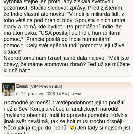
vyrobila stejně jen proto, aby získala světovou
pozornost. Stačilo sledovat zprávy. Před zjištěním,
že Indie vlastní atomovku: "V Indii je miliarda lidí, z
toho většina pod hranicí bídy. Spousta z nich umírá
hlady a nemá kde bydlet." Po prohlášení Indie, že
má atomovku: "USA posílají do Indie humanitární
pomoc." "Francie posílá do Indie humanitární
pomoc." "Celý svět spěchá Indii pomoct v její tíživé
situaci!"
Naproti tomu nám Izrael jasně dala najevo: "Měli jste
obavy, že máme atomovou zbraň? Teď už se můžete
klidně bát."
Beat
(VIP Pravá ruka)
út 12. prosinec 2006 14:54 |
Citovat
Rozhodně je menší pravděpodobnost jejího použití
než u Sev. Koreji a vůbec u fanatickejch národů!
(myšleno obecně). Indii to opravdu pomohlo! Když si
jinak svět nevšímá, tak se holt musí trochu drsněji!
Něco jak já rejpu do "bohů"
) Jen tady si nejsem jist