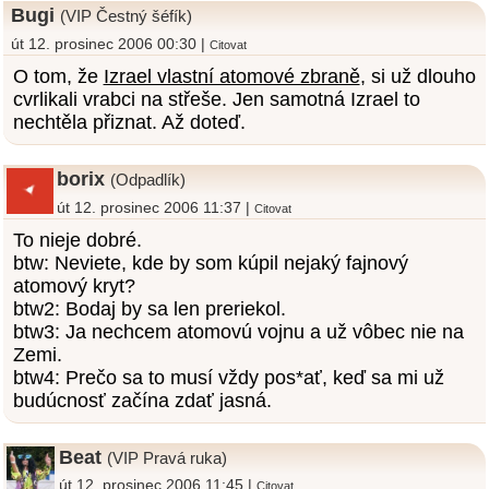
Bugi
(VIP Čestný šéfík)
út 12. prosinec 2006 00:30 |
Citovat
O tom, že
Izrael vlastní atomové zbraně
, si už dlouho
cvrlikali vrabci na střeše. Jen samotná Izrael to
nechtěla přiznat. Až doteď.
borix
(Odpadlík)
út 12. prosinec 2006 11:37 |
Citovat
To nieje dobré.
btw: Neviete, kde by som kúpil nejaký fajnový
atomový kryt?
btw2: Bodaj by sa len preriekol.
btw3: Ja nechcem atomovú vojnu a už vôbec nie na
Zemi.
btw4: Prečo sa to musí vždy pos*ať, keď sa mi už
budúcnosť začína zdať jasná.
Beat
(VIP Pravá ruka)
út 12. prosinec 2006 11:45 |
Citovat