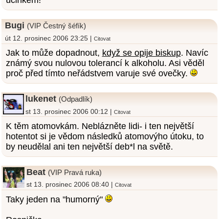
účinkem!
Bugi
(VIP Čestný šéfík)
út 12. prosinec 2006 23:25 |
Citovat
Jak to může dopadnout,
když se opije biskup
. Navíc
známý svou nulovou tolerancí k alkoholu. Asi věděl
proč před tímto neřádstvem varuje své ovečky.
lukenet
(Odpadlík)
st 13. prosinec 2006 00:12 |
Citovat
K těm atomovkám. Neblázněte lidi- i ten největší
hotentot si je vědom následků atomovýho útoku, to
by neudělal ani ten největší deb*l na světě.
Beat
(VIP Pravá ruka)
st 13. prosinec 2006 08:40 |
Citovat
Taky jeden na "humorný"