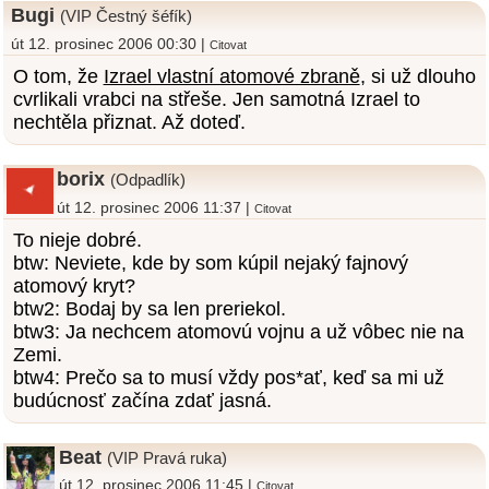
Bugi
(VIP Čestný šéfík)
út 12. prosinec 2006 00:30 |
Citovat
O tom, že
Izrael vlastní atomové zbraně
, si už dlouho
cvrlikali vrabci na střeše. Jen samotná Izrael to
nechtěla přiznat. Až doteď.
borix
(Odpadlík)
út 12. prosinec 2006 11:37 |
Citovat
To nieje dobré.
btw: Neviete, kde by som kúpil nejaký fajnový
atomový kryt?
btw2: Bodaj by sa len preriekol.
btw3: Ja nechcem atomovú vojnu a už vôbec nie na
Zemi.
btw4: Prečo sa to musí vždy pos*ať, keď sa mi už
budúcnosť začína zdať jasná.
Beat
(VIP Pravá ruka)
út 12. prosinec 2006 11:45 |
Citovat