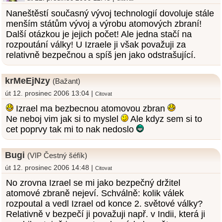
Naneštěstí současný vývoj technologií dovoluje stále
menším státům vývoj a výrobu atomových zbraní!
Další otázkou je jejich počet! Ale jedna stačí na
rozpoutání války! U Izraele ji však považuji za
relativně bezpečnou a spíš jen jako odstrašující.
krMeEjNzy
(Bažant)
út 12. prosinec 2006 13:04 |
Citovat
Izrael ma bezbecnou atomovou zbran
Ne neboj vim jak si to myslel
Ale kdyz sem si to
cet poprvy tak mi to nak nedoslo
Bugi
(VIP Čestný šéfík)
út 12. prosinec 2006 14:48 |
Citovat
No zrovna Izrael se mi jako bezpečný držitel
atomové zbraně nejeví. Schválně: kolik válek
rozpoutal a vedl Izrael od konce 2. světové války?
Relativně v bezpečí ji považuji např. v Indii, která ji