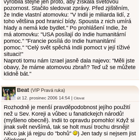
vyrobila stejně jen proto, aby získala světovou
pozornost. Stačilo sledovat zprávy. Před zjištěním,
že Indie vlastní atomovku: "V Indii je miliarda lidí, z
toho většina pod hranicí bídy. Spousta z nich umírá
hlady a nemá kde bydlet." Po prohlášení Indie, že
má atomovku: "USA posílají do Indie humanitární
pomoc." "Francie posílá do Indie humanitární
pomoc." "Celý svět spěchá Indii pomoct v její tíživé
situaci!"
Naproti tomu nám Izrael jasně dala najevo: "Měli jste
obavy, že máme atomovou zbraň? Teď už se můžete
klidně bát."
Beat
(VIP Pravá ruka)
út 12. prosinec 2006 14:54 |
Citovat
Rozhodně je menší pravděpodobnost jejího použití
než u Sev. Koreji a vůbec u fanatickejch národů!
(myšleno obecně). Indii to opravdu pomohlo! Když si
jinak svět nevšímá, tak se holt musí trochu drsněji!
Něco jak já rejpu do "bohů"
) Jen tady si nejsem jist