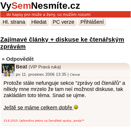
Vy
Sem
Nesmíte.cz
… do kapsy pro muže a ženy, co mužům rozumí
Hl. strana
Hledat
PC verze
Přihlášení
Zajímavé články + diskuse ke čtenářským
zprávám
» Odpovědět
Beat
(VIP Pravá ruka)
po 11. prosinec 2006 13:35 |
Citovat
Protože stále nefunguje sekce "zprávy od čtenářů" a
někdy mne mrzelo že tam neí možnost diskuse, tak
zakládám toto téma. Snad se ujme.
Ještě se máme celkem dobře
13.6.2010: Upřesněno jméno na čtenářské zprávy.; jenda^^