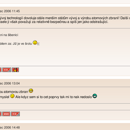
nec 2006 11:45
voj technologií dovoluje stále menším státům vývoj a výrobu atomových zbraní! Další ot
aele ji však považuji za relativně bezpečnou a spíš jen jako odstrašující.
i na šibenici
lem za: Již je ve šrotu
((
nec 2006 13:04
ou atomovou zbran
 myslel
Ale kdyz sem si to cet poprvy tak mi to nak nedoslo
nec 2006 14:48