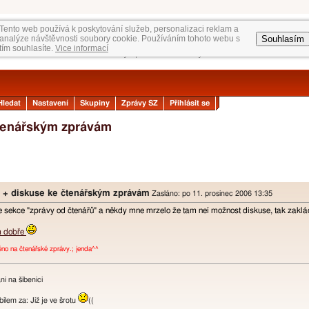
Tento web používá k poskytování služeb, personalizaci reklam a
Souhlasím
analýze návštěvnosti soubory cookie. Používáním tohoto webu s
tím souhlasíte.
Vice informací
Hledat
Nastavení
Skupiny
Zprávy SZ
Přihlásit se
čtenářským zprávám
y + diskuse ke čtenářským zprávám
Zasláno: po 11. prosinec 2006 13:35
je sekce "zprávy od čtenářů" a někdy mne mrzelo že tam neí možnost diskuse, tak zakl
m dobře
o na čtenářské zprávy.; jenda^^
i na šibenici
lem za: Již je ve šrotu
((