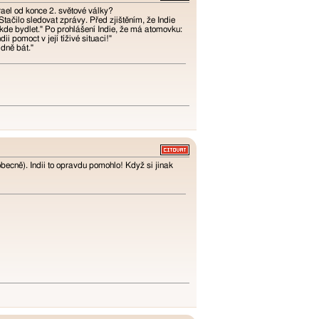
rael od konce 2. světové války?
 Stačilo sledovat zprávy. Před zjištěním, že Indie
á kde bydlet." Po prohlášení Indie, že má atomovku:
 pomoct v její tíživé situaci!"
dně bát."
becně). Indii to opravdu pomohlo! Když si jinak