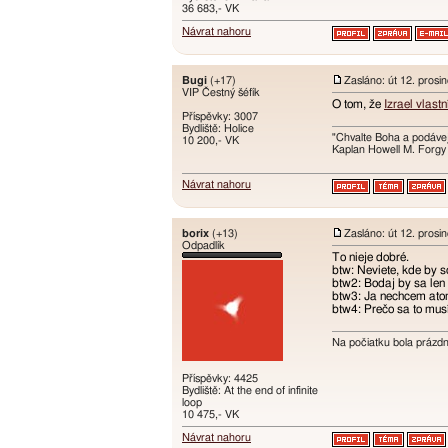
36 683,- VK
Návrat nahoru
Bugi
(+17)
Zasláno: út 12. prosi
VIP Čestný šéfík
O tom, že
Izrael vlast
Příspěvky: 3007
Bydliště: Holice
"Chvalte Boha a podávej
10 200,- VK
Kaplan Howell M. Forgy
Návrat nahoru
borix
(+13)
Zasláno: út 12. prosi
Odpadlík
To nieje dobré.
btw: Neviete, kde by s
btw2: Bodaj by sa len 
btw3: Ja nechcem atom
btw4: Prečo sa to mus
Na počiatku bola prázd
Příspěvky: 4425
Bydliště: At the end of infinite
loop
10 475,- VK
Návrat nahoru