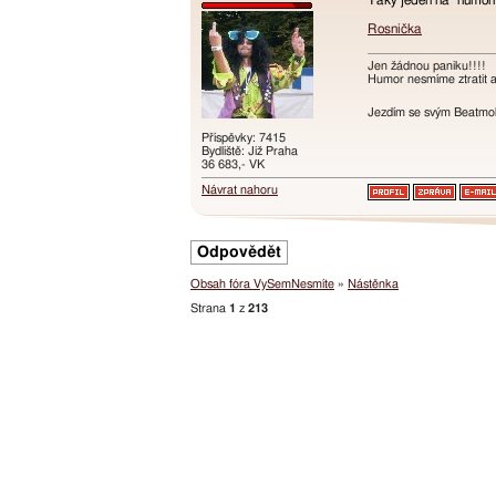
Taky jeden na "humor
Rosnička
Jen žádnou paniku!!!!
Humor nesmíme ztratit an
Jezdím se svým Beatmobi
Příspěvky: 7415
Bydliště: Již Praha
36 683,- VK
Návrat nahoru
Odpovědět
Obsah fóra VySemNesmíte
»
Nástěnka
Strana
1
z
213