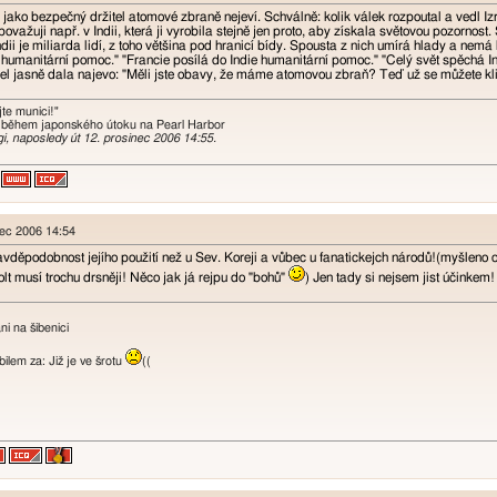
 jako bezpečný držitel atomové zbraně nejeví. Schválně: kolik válek rozpoutal a vedl Iz
považuji např. v Indii, která ji vyrobila stejně jen proto, aby získala světovou pozornost.
ndii je miliarda lidí, z toho většina pod hranicí bídy. Spousta z nich umírá hlady a nem
 humanitární pomoc." "Francie posílá do Indie humanitární pomoc." "Celý svět spěchá Indii
el jasně dala najevo: "Měli jste obavy, že máme atomovou zbraň? Teď už se můžete kli
te munici!"
 během japonského útoku na Pearl Harbor
gi, naposledy út 12. prosinec 2006 14:55.
nec 2006 14:54
děpodobnost jejího použití než u Sev. Koreji a vůbec u fanatickejch národů!(myšleno o
olt musí trochu drsněji! Něco jak já rejpu do "bohů"
) Jen tady si nejsem jist účinkem!
i na šibenici
lem za: Již je ve šrotu
((