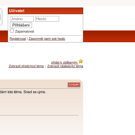
Uživatel
Zapamatovat
Registrovat
|
Zapomněl jsem své heslo
přidat k oblíbeným
Zobrazit předchozí téma
::
Zobrazit následující téma
ádám toto téma. Snad se ujme.