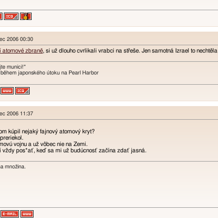
nec 2006 00:30
ní atomové zbraně
, si už dlouho cvrlikali vrabci na střeše. Jen samotná Izrael to nechtěl
te munici!"
 během japonského útoku na Pearl Harbor
nec 2006 11:37
om kúpil nejaký fajnový atomový kryt?
preriekol.
ovú vojnu a už vôbec nie na Zemi.
í vždy pos*ať, keď sa mi už budúcnosť začína zdať jasná.
na množina.