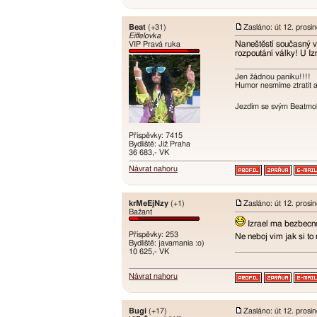
Beat
(+31)
Zasláno: út 12. prosi
Eiffelovka
Naneštěstí současný vý
VIP Pravá ruka
rozpoutání války! U Izr
Jen žádnou paniku!!!!
Humor nesmíme ztratit an
Jezdím se svým Beatmobi
Příspěvky: 7415
Bydliště: Již Praha
36 683,- VK
Návrat nahoru
krMeEjNzy
(+1)
Zasláno: út 12. prosi
Bažant
Izrael ma bezbecn
Příspěvky: 253
Ne neboj vim jak si to
Bydliště: javamania :o)
10 625,- VK
Návrat nahoru
Bugi
(+17)
Zasláno: út 12. prosi