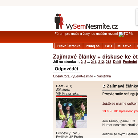
Fórum pro muže a ženy, co mužům rozumí
Hlavní stránka
Přidej se
FAQ
Mužstvo
Zajímavé články + diskuse ke 
Jdi na stránku
1
,
2
,
3
...
211
,
212
,
213
Další
Poslední
Odpovědět
Obsah fóra VySemNesmíte
»
Nástěnka
Beat
(+31)
Zajímavé článk
Eiffelovka
VIP Pravá ruka
Protože stále nefungu
Ještě se máme celke
13.6.2010: Upřesněno jmén
Jen žádnou paniku!!!!
Humor nesmíme ztratit an
Příspěvky: 7415
Jezdím se svým Beatmobi
Bydliště: Již Praha