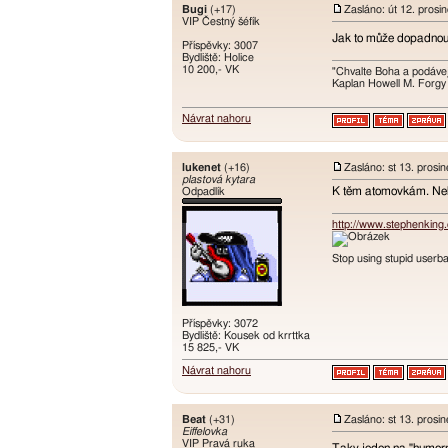
Bugi
(+17)
Zasláno: út 12. prosi
VIP Čestný šéfík
Jak to může dopadnou
Příspěvky: 3007
Bydliště: Holice
10 200,- VK
"Chvalte Boha a podávej
Kaplan Howell M. Forgy
Návrat nahoru
lukenet
(+16)
Zasláno: st 13. prosi
plastová kytara
K těm atomovkám. Neblá
Odpadlík
http://www.stephenking
Stop using stupid userba
Příspěvky: 3072
Bydliště: Kousek od krrttka
15 825,- VK
Návrat nahoru
Beat
(+31)
Zasláno: st 13. prosi
Eiffelovka
VIP Pravá ruka