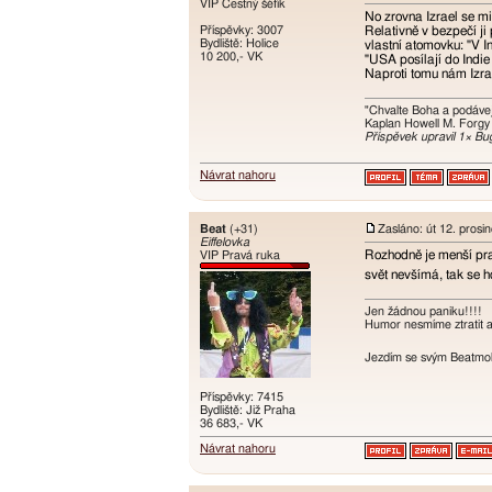
VIP Čestný šéfík
No zrovna Izrael se mi
Příspěvky: 3007
Relativně v bezpečí ji 
Bydliště: Holice
vlastní atomovku: "V I
10 200,- VK
"USA posílají do Indie
Naproti tomu nám Izra
"Chvalte Boha a podávej
Kaplan Howell M. Forgy
Příspěvek upravil 1× Bu
Návrat nahoru
Beat
(+31)
Zasláno: út 12. prosi
Eiffelovka
Rozhodně je menší prav
VIP Pravá ruka
svět nevšímá, tak se h
Jen žádnou paniku!!!!
Humor nesmíme ztratit an
Jezdím se svým Beatmobi
Příspěvky: 7415
Bydliště: Již Praha
36 683,- VK
Návrat nahoru