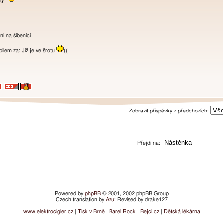
ný"
i na šibenici
lem za: Již je ve šrotu
((
Zobrazit příspěvky z předchozích:
Přejdi na:
Powered by
phpBB
© 2001, 2002 phpBB Group
Czech translation by
Azu
; Revised by drake127
www.elektrocigler.cz
|
Tisk v Brně
|
Barel Rock
|
Bejci.cz
|
Dětská lékárna