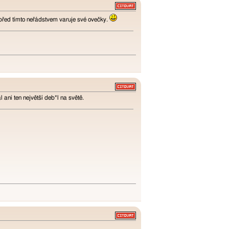
 před tímto neřádstvem varuje své ovečky.
 ani ten největší deb*l na světě.