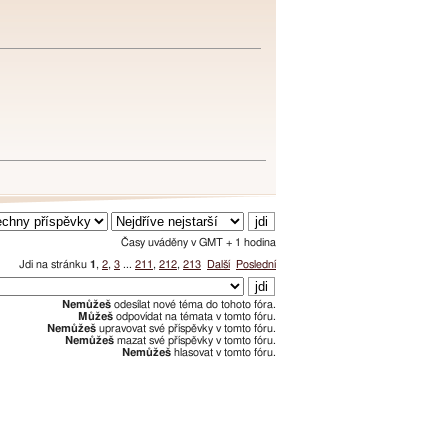
Časy uváděny v GMT + 1 hodina
Jdi na stránku
1
,
2
,
3
...
211
,
212
,
213
Další
Poslední
Nemůžeš
odesílat nové téma do tohoto fóra.
Můžeš
odpovídat na témata v tomto fóru.
Nemůžeš
upravovat své příspěvky v tomto fóru.
Nemůžeš
mazat své příspěvky v tomto fóru.
Nemůžeš
hlasovat v tomto fóru.