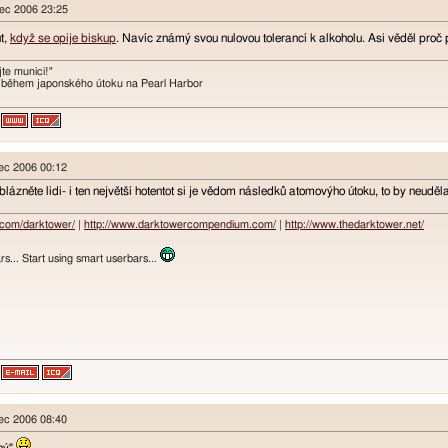
nec 2006 23:25
t,
když se opije biskup
. Navíc známý svou nulovou tolerancí k alkoholu. Asi věděl proč
te munici!"
 během japonského útoku na Pearl Harbor
nec 2006 00:12
zněte lidi- i ten největší hotentot si je vědom následků atomovýho útoku, to by neudělal
.com/darktower/
|
http://www.darktowercompendium.com/
|
http://www.thedarktower.net/
rs... Start using smart userbars...
nec 2006 08:40