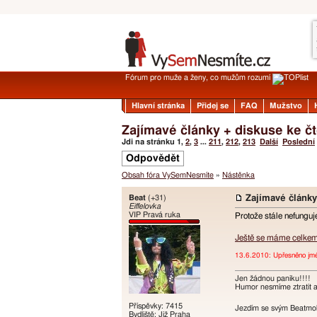
Fórum pro muže a ženy, co mužům rozumí
Hlavní stránka
Přidej se
FAQ
Mužstvo
Zajímavé články + diskuse ke 
Jdi na stránku
1
,
2
,
3
...
211
,
212
,
213
Další
Poslední
Odpovědět
Obsah fóra VySemNesmíte
»
Nástěnka
Beat
(+31)
Zajímavé článk
Eiffelovka
VIP Pravá ruka
Protože stále nefungu
Ještě se máme celke
13.6.2010: Upřesněno jmén
Jen žádnou paniku!!!!
Humor nesmíme ztratit an
Příspěvky: 7415
Jezdím se svým Beatmobi
Bydliště: Již Praha