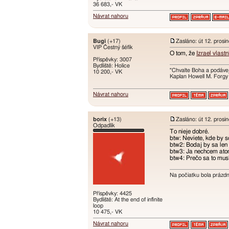
36 683,- VK
Návrat nahoru
Bugi
(+17)
Zasláno: út 12. prosi
VIP Čestný šéfík
O tom, že
Izrael vlast
Příspěvky: 3007
Bydliště: Holice
"Chvalte Boha a podávej
10 200,- VK
Kaplan Howell M. Forgy
Návrat nahoru
borix
(+13)
Zasláno: út 12. prosi
Odpadlík
To nieje dobré.
btw: Neviete, kde by s
btw2: Bodaj by sa len 
btw3: Ja nechcem atom
btw4: Prečo sa to mus
Na počiatku bola prázd
Příspěvky: 4425
Bydliště: At the end of infinite
loop
10 475,- VK
Návrat nahoru