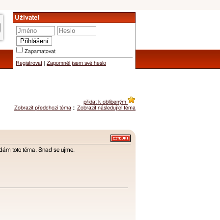
Uživatel
Zapamatovat
Registrovat
|
Zapomněl jsem své heslo
přidat k oblíbeným
Zobrazit předchozí téma
::
Zobrazit následující téma
ádám toto téma. Snad se ujme.