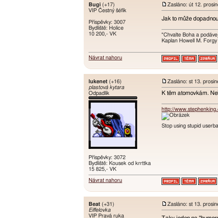
Bugi
(+17)
Zasláno: út 12. prosi
VIP Čestný šéfík
Jak to může dopadnou
Příspěvky: 3007
Bydliště: Holice
10 200,- VK
"Chvalte Boha a podávej
Kaplan Howell M. Forgy
Návrat nahoru
lukenet
(+16)
Zasláno: st 13. prosi
plastová kytara
K těm atomovkám. Neblá
Odpadlík
http://www.stephenking
Stop using stupid userba
Příspěvky: 3072
Bydliště: Kousek od krrttka
15 825,- VK
Návrat nahoru
Beat
(+31)
Zasláno: st 13. prosi
Eiffelovka
VIP Pravá ruka