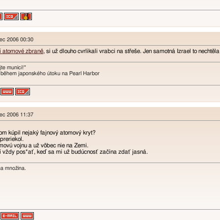
nec 2006 00:30
ní atomové zbraně
, si už dlouho cvrlikali vrabci na střeše. Jen samotná Izrael to nechtěl
te munici!"
 během japonského útoku na Pearl Harbor
nec 2006 11:37
om kúpil nejaký fajnový atomový kryt?
preriekol.
ovú vojnu a už vôbec nie na Zemi.
í vždy pos*ať, keď sa mi už budúcnosť začína zdať jasná.
na množina.