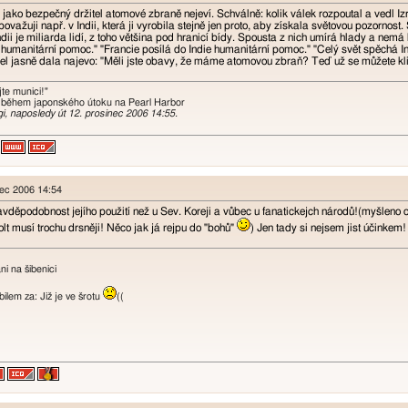
 jako bezpečný držitel atomové zbraně nejeví. Schválně: kolik válek rozpoutal a vedl Iz
považuji např. v Indii, která ji vyrobila stejně jen proto, aby získala světovou pozornost.
ndii je miliarda lidí, z toho většina pod hranicí bídy. Spousta z nich umírá hlady a nem
 humanitární pomoc." "Francie posílá do Indie humanitární pomoc." "Celý svět spěchá Indii
el jasně dala najevo: "Měli jste obavy, že máme atomovou zbraň? Teď už se můžete kli
te munici!"
 během japonského útoku na Pearl Harbor
gi, naposledy út 12. prosinec 2006 14:55.
nec 2006 14:54
děpodobnost jejího použití než u Sev. Koreji a vůbec u fanatickejch národů!(myšleno o
olt musí trochu drsněji! Něco jak já rejpu do "bohů"
) Jen tady si nejsem jist účinkem!
i na šibenici
lem za: Již je ve šrotu
((