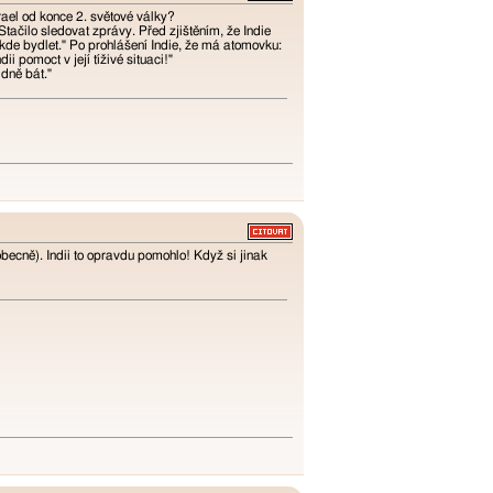
rael od konce 2. světové války?
 Stačilo sledovat zprávy. Před zjištěním, že Indie
á kde bydlet." Po prohlášení Indie, že má atomovku:
 pomoct v její tíživé situaci!"
dně bát."
becně). Indii to opravdu pomohlo! Když si jinak