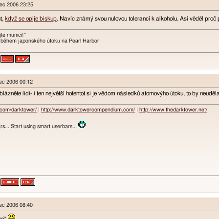
nec 2006 23:25
t,
když se opije biskup
. Navíc známý svou nulovou tolerancí k alkoholu. Asi věděl proč
te munici!"
 během japonského útoku na Pearl Harbor
nec 2006 00:12
zněte lidi- i ten největší hotentot si je vědom následků atomovýho útoku, to by neudělal
.com/darktower/
|
http://www.darktowercompendium.com/
|
http://www.thedarktower.net/
rs... Start using smart userbars...
nec 2006 08:40