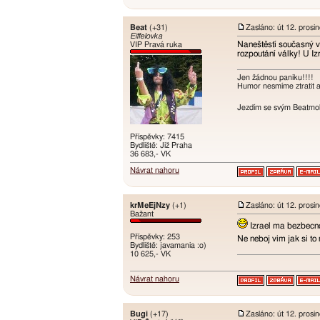
Beat
(+31)
Zasláno: út 12. prosi
Eiffelovka
Naneštěstí současný vý
VIP Pravá ruka
rozpoutání války! U Izr
Jen žádnou paniku!!!!
Humor nesmíme ztratit an
Jezdím se svým Beatmobi
Příspěvky: 7415
Bydliště: Již Praha
36 683,- VK
Návrat nahoru
krMeEjNzy
(+1)
Zasláno: út 12. prosi
Bažant
Izrael ma bezbecn
Příspěvky: 253
Ne neboj vim jak si to
Bydliště: javamania :o)
10 625,- VK
Návrat nahoru
Bugi
(+17)
Zasláno: út 12. prosi