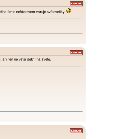
 před tímto neřádstvem varuje své ovečky.
 ani ten největší deb*l na světě.