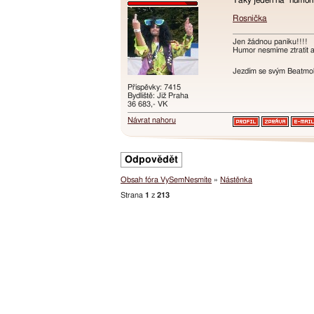
Taky jeden na "humor
Rosnička
Jen žádnou paniku!!!!
Humor nesmíme ztratit an
Jezdím se svým Beatmobi
Příspěvky: 7415
Bydliště: Již Praha
36 683,- VK
Návrat nahoru
Odpovědět
Obsah fóra VySemNesmíte
»
Nástěnka
Strana
1
z
213