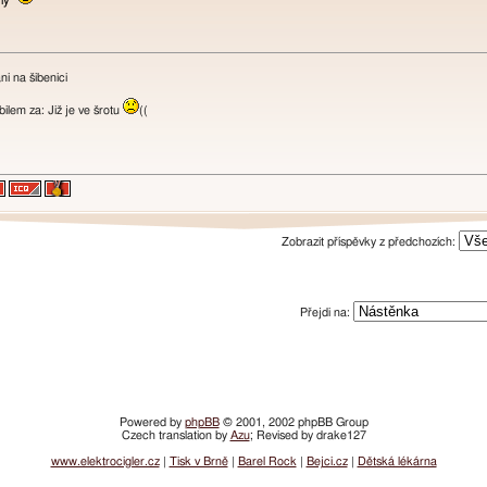
ný"
i na šibenici
lem za: Již je ve šrotu
((
Zobrazit příspěvky z předchozích:
Přejdi na:
Powered by
phpBB
© 2001, 2002 phpBB Group
Czech translation by
Azu
; Revised by drake127
www.elektrocigler.cz
|
Tisk v Brně
|
Barel Rock
|
Bejci.cz
|
Dětská lékárna