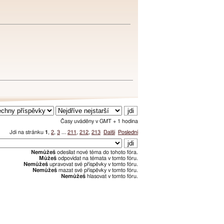
Časy uváděny v GMT + 1 hodina
Jdi na stránku
1
,
2
,
3
...
211
,
212
,
213
Další
Poslední
Nemůžeš
odesílat nové téma do tohoto fóra.
Můžeš
odpovídat na témata v tomto fóru.
Nemůžeš
upravovat své příspěvky v tomto fóru.
Nemůžeš
mazat své příspěvky v tomto fóru.
Nemůžeš
hlasovat v tomto fóru.