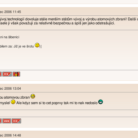
nec 2006 11:45
voj technologií dovoluje stále menším státům vývoj a výrobu atomových zbraní! Další ot
aele ji však považuji za relativně bezpečnou a spíš jen jako odstrašující.
i na šibenici
lem za: Již je ve šrotu
((
nec 2006 13:04
ou atomovou zbran
 myslel
Ale kdyz sem si to cet poprvy tak mi to nak nedoslo
nec 2006 14:48