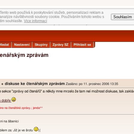
Tento web používá k poskytování služeb, personalizaci reklam a
Souhlasím
analýze návštěvnosti soubory cookie. Používáním tohoto webu s
tím souhlasíte.
Vice informací
Hledat
Nastavení
Skupiny
Zprávy SZ
Přihlásit se
čtenářským zprávám
y + diskuse ke čtenářským zprávám
Zasláno: po 11. prosinec 2006 13:35
je sekce "zprávy od čtenářů" a někdy mne mrzelo že tam neí možnost diskuse, tak zakl
m dobře
o na čtenářské zprávy.; jenda^^
i na šibenici
lem za: Již je ve šrotu
((