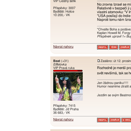
VIP Čestný šéfík
No zrovna Izrael se mi
Příspěvky: 3007
Relativně v bezpečí ji 
Bydliště: Holice
vlastní atomovku: "V I
10 200,- VK
"USA posílají do Indie
Naproti tomu nám Izra
"Chvalte Boha a podávej
Kaplan Howell M. Forgy
Příspěvek upravil 1× Bu
Návrat nahoru
Beat
(+31)
Zasláno: út 12. prosi
Eiffelovka
Rozhodně je menší prav
VIP Pravá ruka
svět nevšímá, tak se h
Jen žádnou paniku!!!!
Humor nesmíme ztratit an
Jezdím se svým Beatmobi
Příspěvky: 7415
Bydliště: Již Praha
36 683,- VK
Návrat nahoru