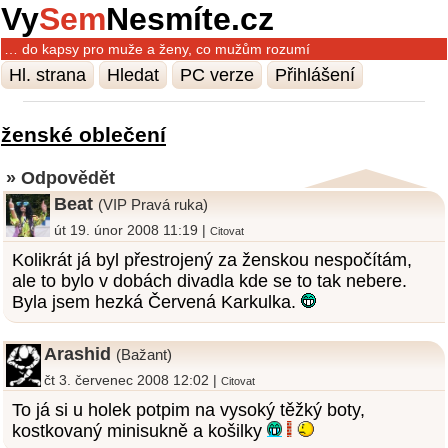
Vy
Sem
Nesmíte.cz
… do kapsy pro muže a ženy, co mužům rozumí
Hl. strana
Hledat
PC verze
Přihlášení
ženské oblečení
» Odpovědět
Beat
(VIP Pravá ruka)
út 19. únor 2008 11:19 |
Citovat
Kolikrát já byl přestrojený za ženskou nespočítám,
ale to bylo v dobách divadla kde se to tak nebere.
Byla jsem hezká Červená Karkulka.
Arashid
(Bažant)
čt 3. červenec 2008 12:02 |
Citovat
To já si u holek potpim na vysoký těžký boty,
kostkovaný minisukně a košilky