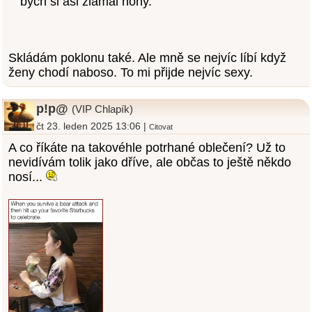
bych si asi zlámal nohy.
Skládám poklonu také. Ale mně se nejvíc líbí když
ženy chodí naboso. To mi přijde nejvíc sexy.
p!p@
(VIP Chlapík)
čt 23. leden 2025 13:06 |
Citovat
A co říkáte na takovéhle potrhané oblečení? Už to
nevidívám tolik jako dříve, ale občas to ještě někdo
nosí...