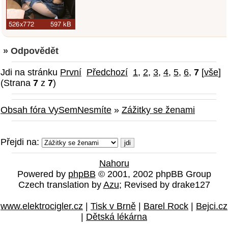
» Odpovědět
Jdi na stránku
První
Předchozí
1
,
2
,
3
,
4
,
5
,
6
,
7
[
vše
]
(Strana
7
z
7
)
Obsah fóra VySemNesmíte
»
Zážitky se ženami
Přejdi na:
Nahoru
Powered by
phpBB
© 2001, 2002 phpBB Group
Czech translation by
Azu
; Revised by drake127
www.elektrocigler.cz
|
Tisk v Brně
|
Barel Rock
|
Bejci.cz
|
Dětská lékárna