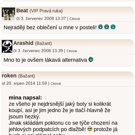
Beat
(VIP Pravá ruka)
čt 3. červenec 2008 13:37 |
Citovat
Nejraději bez oblečení u mne v posteli!
Arashid
(Bažant)
čt 3. červenec 2008 13:39 |
Citovat
Mno to je ovšem lákavá alternativa
roken
(Bažant)
st 20. srpen 2014 11:59 |
Citovat
mina napsal:
ze všeho je nejdrsnější jaký boty si kolikrát
koupí, asi je jim jedno že je tlačí-hlavně že
jsoum hezký.
Jinak skládám poklonu co se týče chození na
jehlových podpatcích po dlažbě!
protože já