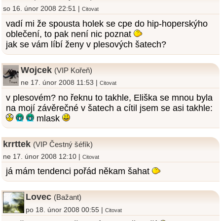
so 16. únor 2008 22:51 |
Citovat
vadí mi že spousta holek se cpe do hip-hoperskýho
oblečení, to pak není nic poznat
jak se vám líbí ženy v plesových šatech?
Wojcek
(VIP Kořeň)
ne 17. únor 2008 11:53 |
Citovat
v plesovém? no řeknu to takhle, Eliška se mnou byla
na mojí závěrečné v šatech a cítil jsem se asi takhle:
mlask
krrttek
(VIP Čestný šéfík)
ne 17. únor 2008 12:10 |
Citovat
já mám tendenci pořád někam šahat
Lovec
(Bažant)
po 18. únor 2008 00:55 |
Citovat