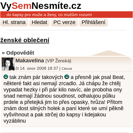
Vy
Sem
Nesmíte.cz
… do kapsy pro muže a ženy, co mužům rozumí
Hl. strana
Hledat
PC verze
Přihlášení
ženské oblečení
» Odpovědět
Makavelina
(VIP Ženská)
čt 14. únor 2008 18:37 |
Citovat
tak znám pár takových
a přesně jak psal Beat,
některé fakt asi nemají zrcadlo. Já chápu že chtěj
vypadat hezky i při pár kilo navíc, ale proboha ony
snad nemají žádnou soudnost, odhalujou půlku
prdele a přetejká jim to přes opasky, hrůza! Přitom
znám dost silných holek a paní které se umí pěkně
vyšvihnout a pak strčej do kapsy i kdejakou
vyzáblinu