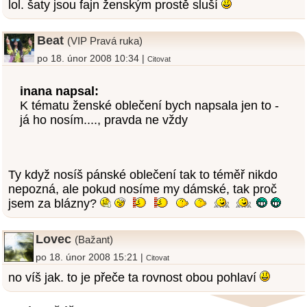
lol. šaty jsou fajn ženským prostě sluší
Beat
(VIP Pravá ruka)
po 18. únor 2008 10:34 |
Citovat
inana napsal:
K tématu ženské oblečení bych napsala jen to -
já ho nosím...., pravda ne vždy
Ty když nosíš pánské oblečení tak to téměř nikdo
nepozná, ale pokud nosíme my dámské, tak proč
jsem za blázny?
Lovec
(Bažant)
po 18. únor 2008 15:21 |
Citovat
no víš jak. to je přeče ta rovnost obou pohlaví