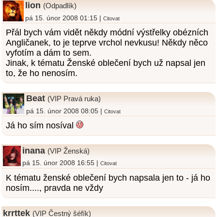
lion
(Odpadlík)
pá 15. únor 2008 01:15 |
Citovat
Přál bych vám vidět někdy módní výstřelky obézních
Angličanek, to je teprve vrchol nevkusu! Někdy něco
vyfotím a dám to sem.
Jinak, k tématu Ženské oblečení bych už napsal jen
to, že ho nenosím.
Beat
(VIP Pravá ruka)
pá 15. únor 2008 08:05 |
Citovat
Já ho sím nosíval
inana
(VIP Ženská)
pá 15. únor 2008 16:55 |
Citovat
K tématu ženské oblečení bych napsala jen to - já ho
nosím...., pravda ne vždy
krrttek
(VIP Čestný šéfík)