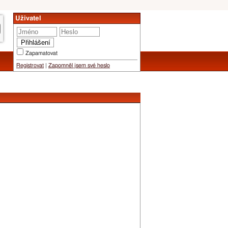
Uživatel
Zapamatovat
Registrovat
|
Zapomněl jsem své heslo