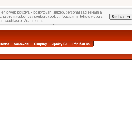
Tento web používá k poskytování služeb, personalizaci reklam a
Souhlasím
analýze návštěvnosti soubory cookie. Používáním tohoto webu s
tím souhlasíte.
Vice informací
Hledat
Nastavení
Skupiny
Zprávy SZ
Přihlásit se