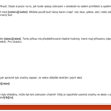
íkazů. Dejte si pozor na to, jak bude výstup zobrazen v závislosti na vašem prohlížeči a systé
xt mezi
[color=][/color]
. Můžete použít buď názvy barev (např. red, blue, yellow, atd.) nebo 
rvený text:
itím
[size=][/size]
. Tento příkaz má předdefinované číselné hodnoty, které mají přiřazenu odpoví
velké). Pro ukázku:
ak správně tyto značky zapsat. Je velice důležité dodržet i jejich sled.
r][/size]
byly vkládány, může být text zobrazen chybně! Vždy je zapotřebí uzavírat značky ve sledu v j
atně
[/b][/u]
.