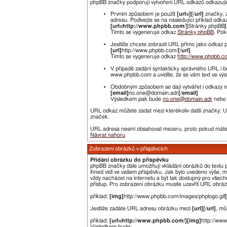
phpBB značky podporují vytvoření URL odkazů odkazujícíc
Prvním způsobem je použít
[url=][/url]
značky, 
adresu. Podívejte se na následující přiklad odka
[url=http://www.phpbb.com/]
Stránky phpBB
[
Tímto se vygeneruje odkaz
Stránky phpBB
. Pok
Jestliže chcete zobrazit URL přímo jako odkaz po
[url]
http://www.phpbb.com/
[/url]
Tímto se vygeneruje odkaz
http://www.phpbb.c
V případě zadání syntakticky správného URL i b
www.phpbb.com a uvidíte, že se vám text ve vý
Obdobným způsobem se dají vytvářet i odkazy na
[email]
no.one@domain.adr
[/email]
Výsledkem pak bude
no.one@domain.adr
nebo 
URL odkaz můžete zadat mezi kterékoliv další značky: 
značek.
URL adresa nesmí obsahovat mezeru, proto pokud máte 
Návrat nahoru
Zobrazení obrázků v příspěvcích
Přidání obrázku do příspěvku
phpBB značky dále umožňují vkládání obrázků do textu pří
ihned vidí ve vašem příspěvku. Jak bylo uvedeno výše, 
vždy nacházet na internetu a být tak dostupný pro všechn
přístup. Pro zobrazení obrázku musíte uzavřít URL obrá
příklad:
[img]
http://www.phpbb.com/images/phplogo.gif
Jestliže zadáte URL adresu obrázku mezi
[url][/url]
, mů
příklad:
[url=http://www.phpbb.com/][img]
http://ww
Výsledkem bude: