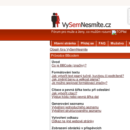
Fórum pro muže a ženy, co mužům rozumí
Hlavní stránka
Přidej se
FAQ
Mužstvo
Obsah fóra VySemNesmíte
Průvodce BBcodem
Úvod
Co je BBCode (značky)?
Formátování textu
Jak vytvořit text psaný tučně, kurzívou či podtrženě?
Jak změnit barvu a velikost písma?
Je možno spojovat formátovací značky?
Citace a pevná šířka textu při odeslání
Jak vytvořit citaci?
Výstup kódu nebo pevná šířka dat
Generování seznamu
Vytváření jednoduchého seznamu
Vytváření strukturovaného seznamu
Vytvoření odkazu
Odkaz na jiné webové stránky
Zobrazení obrázků v příspěvcích