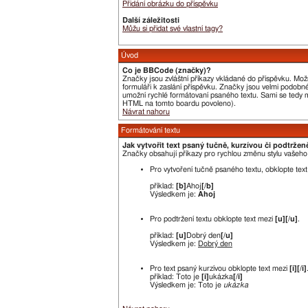
Přidání obrázku do příspěvku
Další záležitosti
Můžu si přidat své vlastní tagy?
Úvod
Co je BBCode (značky)?
Značky jsou zvláštní příkazy vkládané do příspěvku. Mož
formuláři k zaslání příspěvku. Značky jsou velmi podobn
umožní rychlé formátovaní psaného textu. Sami se tedy m
HTML na tomto boardu povoleno).
Návrat nahoru
Formátování textu
Jak vytvořit text psaný tučně, kurzívou či podtržen
Značky obsahují příkazy pro rychlou změnu stylu vašeh
Pro vytvoření tučně psaného textu, obklopte tex
příklad:
[b]
Ahoj
[/b]
Výsledkem je:
Ahoj
Pro podtržení textu obklopte text mezi
[u][/u]
.
příklad:
[u]
Dobrý den
[/u]
Výsledkem je:
Dobrý den
Pro text psaný kurzívou obklopte text mezi
[i][/i]
příklad: Toto je
[i]
ukázka
[/i]
Výsledkem je: Toto je
ukázka