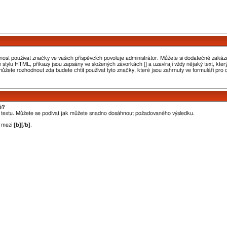
nost používat značky ve vašich příspěvcích povoluje administrátor. Můžete si dodatečně zakáza
é stylu HTML, příkazy jsou zapsány ve složených závorkách [] a uzavírají vždy nějaký text, kt
ůžete rozhodnout zda budete chtít používat tyto značky, které jsou zahrnuty ve formuláři pro
ě?
o textu. Můžete se podívat jak můžete snadno dosáhnout požadovaného výsledku.
t mezi
[b][/b]
.
.