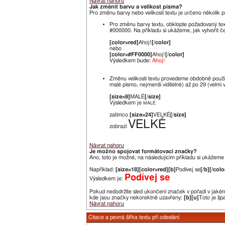
Návrat nahoru
Jak změnit barvu a velikost písma?
Pro změnu barvy nebo velikosti textu je určeno několik př
Pro změnu barvy textu, obklopte požadovaný te
#000000. Na příkladu si ukážeme, jak vytvořit če
[color=red]
Ahoj!
[/color]
nebo
[color=#FF0000]
Ahoj!
[/color]
Výsledkem bude:
Ahoj!
Změnu velikosti textu provedeme obdobně použ
malé písmo, nejmenší viditelné) až po 29 (velmi 
[size=9]
MALÉ
[/size]
Výsledkem je
MALÉ
zatímco
[size=24]
VELKÉ
[/size]
VELKÉ
zobrazí
Návrat nahoru
Je možno spojovat formátovací značky?
Ano, toto je možné, na následujícím příkladu si ukážeme j
Například:
[size=18][color=red][b]
Podívej se
[/b][/colo
Podívej se
Výsledkem je:
Pokud nedodržíte sled ukončení značek v pořadí v jakém 
kde jsou značky nekorektně uzavřeny:
[b][u]
Toto je šp
Návrat nahoru
Citace a pevná šířka textu při odeslání