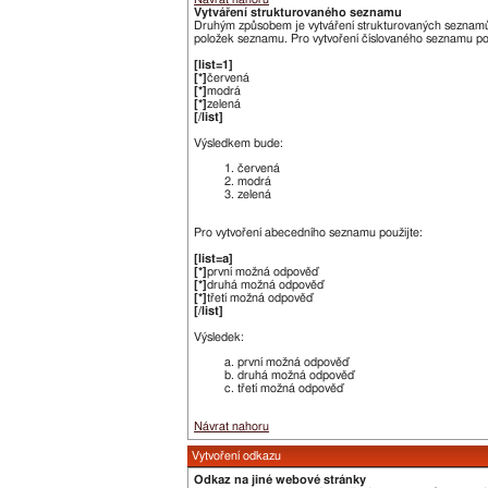
Vytváření strukturovaného seznamu
Druhým způsobem je vytváření strukturovaných seznamů. 
položek seznamu. Pro vytvoření číslovaného seznamu po
[list=1]
[*]
červená
[*]
modrá
[*]
zelená
[/list]
Výsledkem bude:
červená
modrá
zelená
Pro vytvoření abecedního seznamu použijte:
[list=a]
[*]
první možná odpověď
[*]
druhá možná odpověď
[*]
třetí možná odpověď
[/list]
Výsledek:
první možná odpověď
druhá možná odpověď
třetí možná odpověď
Návrat nahoru
Vytvoření odkazu
Odkaz na jiné webové stránky