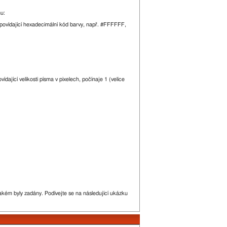
mu:
odpovídající hexadecimální kód barvy, např. #FFFFFF,
dající velikosti písma v pixelech, počínaje 1 (velice
akém byly zadány. Podívejte se na následující ukázku