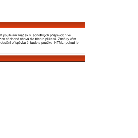
t používání značek v jednotlivých příspěvcích ve
erý se následně chová dle těchto příkazů. Značky vám
 odeslání příspěvku či budete používat HTML (pokud je