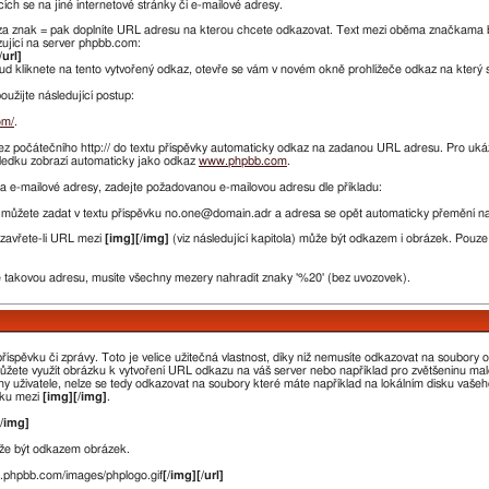
h se na jiné internetové stránky či e-mailové adresy.
za znak = pak doplníte URL adresu na kterou chcete odkazovat. Text mezi oběma značkama 
zující na server phpbb.com:
/url]
ud kliknete na tento vytvořený odkaz, otevře se vám v novém okně prohlížeče odkaz na který 
užijte následující postup:
om/
.
ez počátečního http:// do textu příspěvky automaticky odkaz na zadanou URL adresu. Pro ukáz
sledku zobrazí automaticky jako odkaz
www.phpbb.com
.
 e-mailové adresy, zadejte požadovanou e-mailovou adresu dle příkladu:
můžete zadat v textu příspěvku no.one@domain.adr a adresa se opět automaticky přemění n
Uzavřete-li URL mezi
[img][/img]
(viz následující kapitola) může být odkazem i obrázek. Pouz
takovou adresu, musíte všechny mezery nahradit znaky '%20' (bez uvozovek).
spěvku či zprávy. Toto je velice užitečná vlastnost, díky níž nemusíte odkazovat na soubory obr
můžete využít obrázku k vytvoření URL odkazu na váš server nebo například pro zvětšeninu m
y uživatele, nelze se tedy odkazovat na soubory které máte například na lokálním disku vašeho 
zku mezi
[img][/img]
.
[/img]
že být odkazem obrázek.
w.phpbb.com/images/phplogo.gif
[/img][/url]