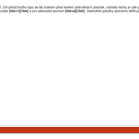
Od předchozího typu se liší znakem před textem jednotlivých položek, namísto tečky je zde
užijte
[list=1][/list]
a pro abecední seznam
[list=a][/list]
. Jednotlivé položky seznamu definu