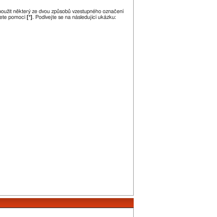
 použit některý ze dvou způsobů vzestupného označení
jete pomocí
[*]
. Podívejte se na následující ukázku: