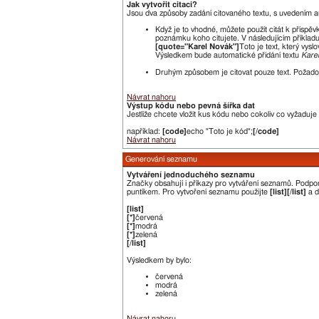
Jak vytvořit citaci?
Jsou dva způsoby zadání citovaného textu, s uvedením a
Když je to vhodné, můžete použít citát k příspěv
poznámku koho citujete. V následujícím příkladu
[quote="Karel Novák"]
Toto je text, který vyslo
Výsledkem bude automatické přidání textu
Kare
Druhým způsobem je citovat pouze text. Požadov
Návrat nahoru
Výstup kódu nebo pevná šířka dat
Jestliže chcete vložit kus kódu nebo cokoliv co vyžaduje
například:
[code]
echo "Toto je kód";
[/code]
Návrat nahoru
Generování seznamu
Vytváření jednoduchého seznamu
Značky obsahují i příkazy pro vytváření seznamů. Podp
puntíkem. Pro vytvoření seznamu použijte
[list][/list]
a d
[list]
[*]
červená
[*]
modrá
[*]
zelená
[/list]
Výsledkem by bylo:
červená
modrá
zelená
Návrat nahoru