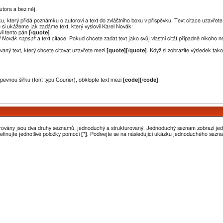
utora a bez něj.
ku, který přidá poznámku o autorovi a text do zvláštního boxu v příspěvku. Text citace uzavřet
 si ukážeme jak zadáme text, který vyslovil Karel Novák:
vil tento pán.
[/quote]
l Novák napsal:
a text citace. Pokud chcete zadat text jako svůj vlastní citát případně nikoho 
aný text, který chcete citovat uzavřete mezi
[quote][/quote]
. Když si zobrazíte výsledek ta
 pevnou šířku (font typu Courier), obklopte text mezi
[code][/code]
.
orovány jsou dva druhy seznamů, jednoduchý a strukturovaný. Jednoduchý seznam zobrazí je
efinujte jednotlivé položky pomocí
[*]
. Podívejte se na následující ukázku jednoduchého sezn