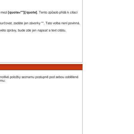
e mezi
[quote=""][/quote]
. Tento způsob přidá k citaci
neurčovat, zadáte jen závorky "". Tato volba není povinná.
kovéto zprávy, bude zde jen
napsal:
a text citátu.
dnotlivé položky seznamu postupně pod sebou oddělené
amu: