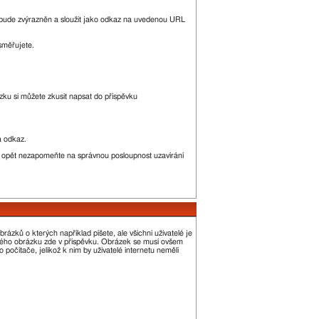
bude zvýrazněn a sloužit jako odkaz na uvedenou URL
směřujete.
ku si můžete zkusit napsat do příspěvku
a odkaz.
e opět nezapomeňte na správnou posloupnost uzavírání
ázků o kterých například píšete, ale všichni uživatelé je
alého obrázku zde v příspěvku. Obrázek se musí ovšem
počítače, jelikož k nim by uživatelé internetu neměli