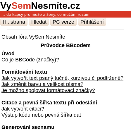
Vy
Sem
Nesmíte.cz
… do kapsy pro muže a ženy, co mužům rozumí
Hl. strana
Hledat
PC verze
Přihlášení
Obsah fóra VySemNesmíte
Průvodce BBcodem
Úvod
Co je BBCode (značky)?
Formátování textu
Jak vytvořit text psaný tučně, kurzívou či podtrženě?
Jak změnit barvu a velikost písma?
Je možno spojovat formátovací značky?
Citace a pevná šířka textu při odeslání
Jak vytvořit citaci?
Výstup kódu nebo pevná šířka dat
Generování seznamu