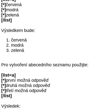
[*]
červená
[*]
modrá
[*]
zelená
[/list]
Výsledkem bude:
červená
modrá
zelená
Pro vytvoření abecedního seznamu použijte:
[list=a]
[*]
první možná odpověď
[*]
druhá možná odpověď
[*]
třetí možná odpověď
[/list]
Výsledek: