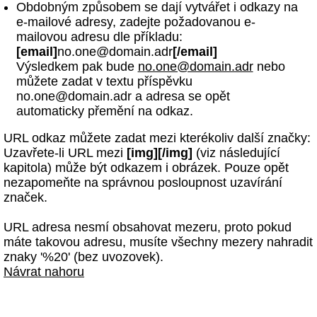
Obdobným způsobem se dají vytvářet i odkazy na
e-mailové adresy, zadejte požadovanou e-
mailovou adresu dle příkladu:
[email]
no.one@domain.adr
[/email]
Výsledkem pak bude
no.one@domain.adr
nebo
můžete zadat v textu příspěvku
no.one@domain.adr a adresa se opět
automaticky přemění na odkaz.
URL odkaz můžete zadat mezi kterékoliv další značky:
Uzavřete-li URL mezi
[img][/img]
(viz následující
kapitola) může být odkazem i obrázek. Pouze opět
nezapomeňte na správnou posloupnost uzavírání
značek.
URL adresa nesmí obsahovat mezeru, proto pokud
máte takovou adresu, musíte všechny mezery nahradit
znaky '%20' (bez uvozovek).
Návrat nahoru