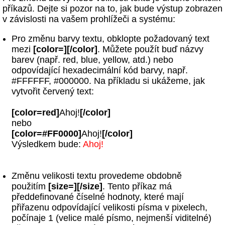
příkazů. Dejte si pozor na to, jak bude výstup zobrazen
v závislosti na vašem prohlížeči a systému:
Pro změnu barvy textu, obklopte požadovaný text
mezi
[color=][/color]
. Můžete použít buď názvy
barev (např. red, blue, yellow, atd.) nebo
odpovídající hexadecimální kód barvy, např.
#FFFFFF, #000000. Na příkladu si ukážeme, jak
vytvořit červený text:
[color=red]
Ahoj!
[/color]
nebo
[color=#FF0000]
Ahoj!
[/color]
Výsledkem bude:
Ahoj!
Změnu velikosti textu provedeme obdobně
použitím
[size=][/size]
. Tento příkaz má
předdefinované číselné hodnoty, které mají
přiřazenu odpovídající velikosti písma v pixelech,
počínaje 1 (velice malé písmo, nejmenší viditelné)