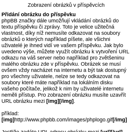
Zobrazení obrázků v příspěvcích
Přidání obrázku do příspěvku
phpBB značky dále umožňují vkládání obrázků do
textu příspěvku či zprávy. Toto je velice užitečná
vlastnost, díky níž nemusíte odkazovat na soubory
obrázků o kterých například píšete, ale všichni
uživatelé je ihned vidí ve vašem příspěvku. Jak bylo
uvedeno výše, můžete využít obrázku k vytvoření URL
odkazu na váš server nebo například pro zvětšeninu
malého obrázku zde v příspěvku. Obrázek se musí
ovšem vždy nacházet na internetu a být tak dostupný
pro všechny uživatele, nelze se tedy odkazovat na
soubory které máte například na lokálním disku
vašeho počítače, jelikož k nim by uživatelé internetu
neměli přístup. Pro zobrazení obrázku musíte uzavřít
URL obrázku mezi
[img][/img]
.
příklad:
[img]
http://www.phpbb.com/images/phplogo.gif
[/img]