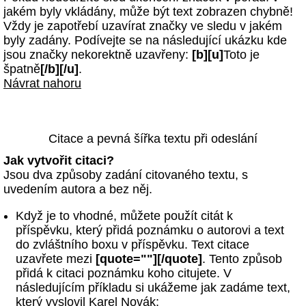
jakém byly vkládány, může být text zobrazen chybně!
Vždy je zapotřebí uzavírat značky ve sledu v jakém
byly zadány. Podívejte se na následující ukázku kde
jsou značky nekorektně uzavřeny:
[b][u]
Toto je
špatně
[/b][/u]
.
Návrat nahoru
Citace a pevná šířka textu při odeslání
Jak vytvořit citaci?
Jsou dva způsoby zadání citovaného textu, s
uvedením autora a bez něj.
Když je to vhodné, můžete použít citát k
příspěvku, který přidá poznámku o autorovi a text
do zvláštního boxu v příspěvku. Text citace
uzavřete mezi
[quote=""][/quote]
. Tento způsob
přidá k citaci poznámku koho citujete. V
následujícím příkladu si ukážeme jak zadáme text,
který vyslovil Karel Novák: