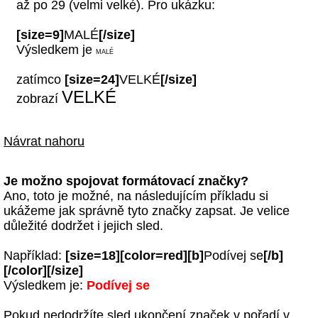
až po 29 (velmi velké). Pro ukázku:
[size=9]
MALÉ
[/size]
Výsledkem je
MALÉ
zatímco
[size=24]
VELKÉ
[/size]
VELKÉ
zobrazí
Návrat nahoru
Je možno spojovat formátovací značky?
Ano, toto je možné, na následujícím příkladu si
ukážeme jak správně tyto značky zapsat. Je velice
důležité dodržet i jejich sled.
Například:
[size=18][color=red][b]
Podívej se
[/b]
[/color][/size]
Výsledkem je:
Podívej se
Pokud nedodržíte sled ukončení značek v pořadí v