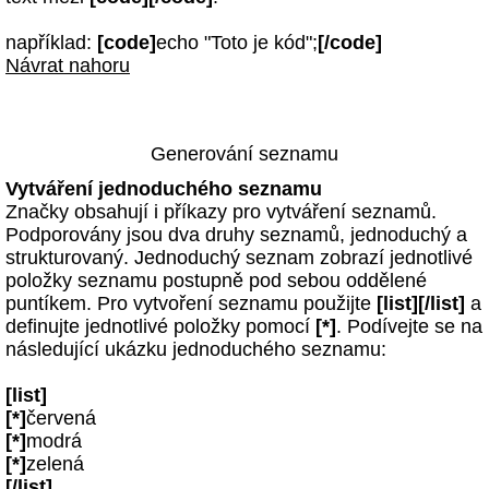
například:
[code]
echo "Toto je kód";
[/code]
Návrat nahoru
Generování seznamu
Vytváření jednoduchého seznamu
Značky obsahují i příkazy pro vytváření seznamů.
Podporovány jsou dva druhy seznamů, jednoduchý a
strukturovaný. Jednoduchý seznam zobrazí jednotlivé
položky seznamu postupně pod sebou oddělené
puntíkem. Pro vytvoření seznamu použijte
[list][/list]
a
definujte jednotlivé položky pomocí
[*]
. Podívejte se na
následující ukázku jednoduchého seznamu:
[list]
[*]
červená
[*]
modrá
[*]
zelená
[/list]