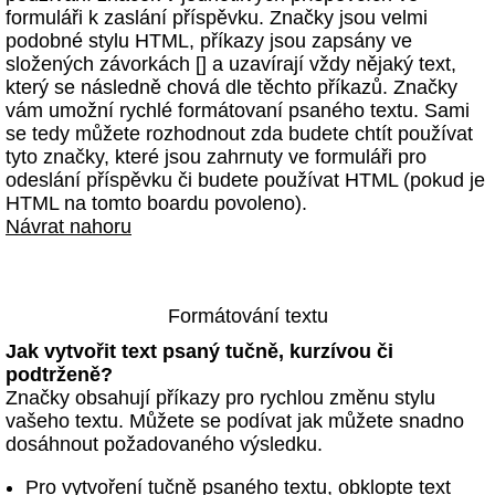
formuláři k zaslání příspěvku. Značky jsou velmi
podobné stylu HTML, příkazy jsou zapsány ve
složených závorkách [] a uzavírají vždy nějaký text,
který se následně chová dle těchto příkazů. Značky
vám umožní rychlé formátovaní psaného textu. Sami
se tedy můžete rozhodnout zda budete chtít používat
tyto značky, které jsou zahrnuty ve formuláři pro
odeslání příspěvku či budete používat HTML (pokud je
HTML na tomto boardu povoleno).
Návrat nahoru
Formátování textu
Jak vytvořit text psaný tučně, kurzívou či
podtrženě?
Značky obsahují příkazy pro rychlou změnu stylu
vašeho textu. Můžete se podívat jak můžete snadno
dosáhnout požadovaného výsledku.
Pro vytvoření tučně psaného textu, obklopte text