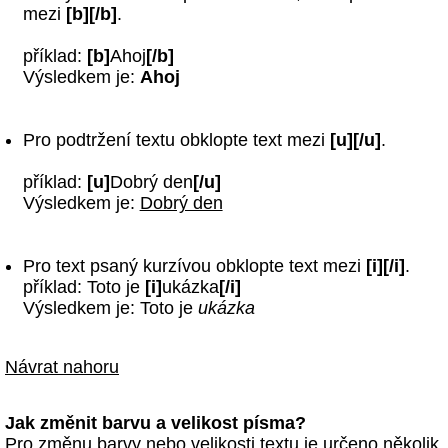
mezi
[b][/b]
.
příklad:
[b]
Ahoj
[/b]
Výsledkem je:
Ahoj
Pro podtržení textu obklopte text mezi
[u][/u]
.
příklad:
[u]
Dobrý den
[/u]
Výsledkem je:
Dobrý den
Pro text psaný kurzívou obklopte text mezi
[i][/i]
.
příklad: Toto je
[i]
ukázka
[/i]
Výsledkem je: Toto je
ukázka
Návrat nahoru
Jak změnit barvu a velikost písma?
Pro změnu barvy nebo velikosti textu je určeno několik