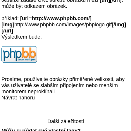
Jestliže zadáte URL adresu obrázku mezi
[url][/url]
,
může být odkazem obrázek.
příklad:
[url=http://www.phpbb.com/]
[img]
http://www.phpbb.com/images/phplogo.gif
[/img]
[/url]
Výsledkem bude:
Prosíme, používejte obrázky přiměřené velikosti, aby
vás uživatelé se slabším připojením nebo menším
monitorem neproklínali.
Návrat nahoru
Další záležitosti
Můžu si přidat své vlastní tagy?