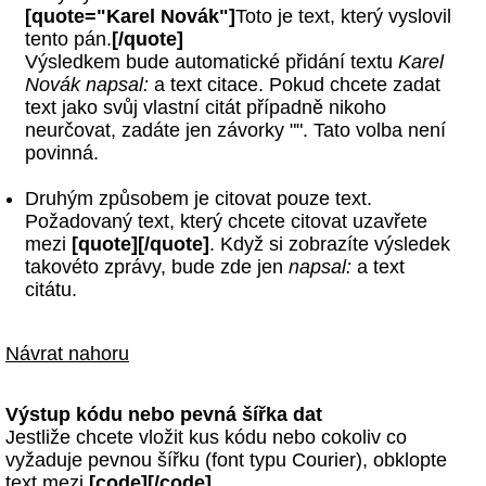
[quote="Karel Novák"]
Toto je text, který vyslovil
tento pán.
[/quote]
Výsledkem bude automatické přidání textu
Karel
Novák napsal:
a text citace. Pokud chcete zadat
text jako svůj vlastní citát případně nikoho
neurčovat, zadáte jen závorky "". Tato volba není
povinná.
Druhým způsobem je citovat pouze text.
Požadovaný text, který chcete citovat uzavřete
mezi
[quote][/quote]
. Když si zobrazíte výsledek
takovéto zprávy, bude zde jen
napsal:
a text
citátu.
Návrat nahoru
Výstup kódu nebo pevná šířka dat
Jestliže chcete vložit kus kódu nebo cokoliv co
vyžaduje pevnou šířku (font typu Courier), obklopte
text mezi
[code][/code]
.