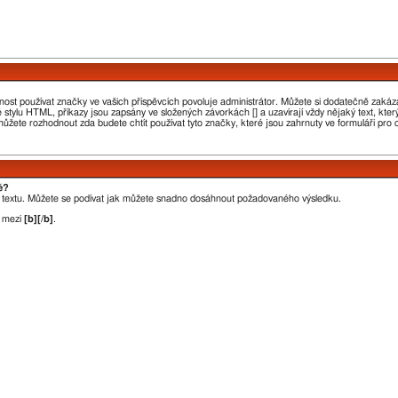
nost používat značky ve vašich příspěvcích povoluje administrátor. Můžete si dodatečně zakáza
é stylu HTML, příkazy jsou zapsány ve složených závorkách [] a uzavírají vždy nějaký text, kt
ůžete rozhodnout zda budete chtít používat tyto značky, které jsou zahrnuty ve formuláři pro
ě?
o textu. Můžete se podívat jak můžete snadno dosáhnout požadovaného výsledku.
t mezi
[b][/b]
.
.