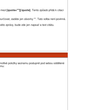
e mezi
[quote=""][/quote]
. Tento způsob přidá k citaci
neurčovat, zadáte jen závorky "". Tato volba není povinná.
kovéto zprávy, bude zde jen
napsal:
a text citátu.
dnotlivé položky seznamu postupně pod sebou oddělené
amu: