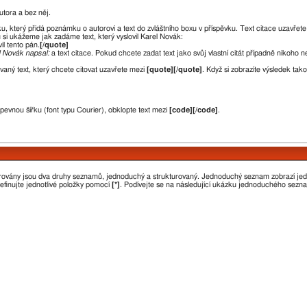
utora a bez něj.
ku, který přidá poznámku o autorovi a text do zvláštního boxu v příspěvku. Text citace uzavřet
 si ukážeme jak zadáme text, který vyslovil Karel Novák:
vil tento pán.
[/quote]
l Novák napsal:
a text citace. Pokud chcete zadat text jako svůj vlastní citát případně nikoho 
aný text, který chcete citovat uzavřete mezi
[quote][/quote]
. Když si zobrazíte výsledek ta
 pevnou šířku (font typu Courier), obklopte text mezi
[code][/code]
.
orovány jsou dva druhy seznamů, jednoduchý a strukturovaný. Jednoduchý seznam zobrazí je
efinujte jednotlivé položky pomocí
[*]
. Podívejte se na následující ukázku jednoduchého sezn