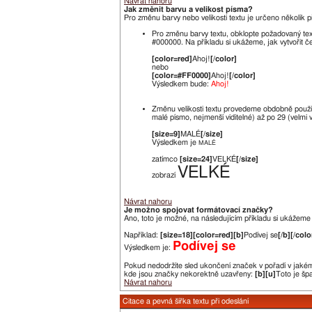
Návrat nahoru
Jak změnit barvu a velikost písma?
Pro změnu barvy nebo velikosti textu je určeno několik př
Pro změnu barvy textu, obklopte požadovaný te
#000000. Na příkladu si ukážeme, jak vytvořit če
[color=red]
Ahoj!
[/color]
nebo
[color=#FF0000]
Ahoj!
[/color]
Výsledkem bude:
Ahoj!
Změnu velikosti textu provedeme obdobně použ
malé písmo, nejmenší viditelné) až po 29 (velmi 
[size=9]
MALÉ
[/size]
Výsledkem je
MALÉ
zatímco
[size=24]
VELKÉ
[/size]
VELKÉ
zobrazí
Návrat nahoru
Je možno spojovat formátovací značky?
Ano, toto je možné, na následujícím příkladu si ukážeme j
Například:
[size=18][color=red][b]
Podívej se
[/b][/colo
Podívej se
Výsledkem je:
Pokud nedodržíte sled ukončení značek v pořadí v jakém 
kde jsou značky nekorektně uzavřeny:
[b][u]
Toto je šp
Návrat nahoru
Citace a pevná šířka textu při odeslání