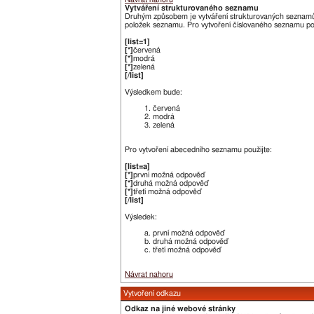
Vytváření strukturovaného seznamu
Druhým způsobem je vytváření strukturovaných seznamů. 
položek seznamu. Pro vytvoření číslovaného seznamu po
[list=1]
[*]
červená
[*]
modrá
[*]
zelená
[/list]
Výsledkem bude:
červená
modrá
zelená
Pro vytvoření abecedního seznamu použijte:
[list=a]
[*]
první možná odpověď
[*]
druhá možná odpověď
[*]
třetí možná odpověď
[/list]
Výsledek:
první možná odpověď
druhá možná odpověď
třetí možná odpověď
Návrat nahoru
Vytvoření odkazu
Odkaz na jiné webové stránky