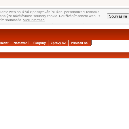
Tento web používá k poskytování služeb, personalizaci reklam a
Souhlasím
analýze návštěvnosti soubory cookie. Používáním tohoto webu s
tím souhlasíte.
Vice informací
Hledat
Nastavení
Skupiny
Zprávy SZ
Přihlásit se