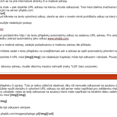
h se na jiné internetové stránky či e-mailové adresy.
za znak = pak doplníte URL adresu na kterou chcete odkazovat. Text mezi oběma značkama 
zující na server phpbb.com:
/url]
ud kliknete na tento vytvořený odkaz, otevře se vám v novém okně prohlížeče odkaz na který 
užijte následující postup:
om/
.
ez počátečního http:// do textu příspěvky automaticky odkaz na zadanou URL adresu. Pro ukáz
sledku zobrazí automaticky jako odkaz
www.phpbb.com
.
 e-mailové adresy, zadejte požadovanou e-mailovou adresu dle příkladu:
můžete zadat v textu příspěvku no.one@domain.adr a adresa se opět automaticky přemění n
Uzavřete-li URL mezi
[img][/img]
(viz následující kapitola) může být odkazem i obrázek. Pouz
takovou adresu, musíte všechny mezery nahradit znaky '%20' (bez uvozovek).
spěvku či zprávy. Toto je velice užitečná vlastnost, díky níž nemusíte odkazovat na soubory obr
můžete využít obrázku k vytvoření URL odkazu na váš server nebo například pro zvětšeninu m
y uživatele, nelze se tedy odkazovat na soubory které máte například na lokálním disku vašeho 
zku mezi
[img][/img]
.
[/img]
že být odkazem obrázek.
w.phpbb.com/images/phplogo.gif
[/img][/url]