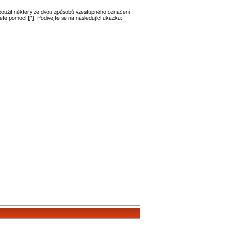
 použit některý ze dvou způsobů vzestupného označení
jete pomocí
[*]
. Podívejte se na následující ukázku: