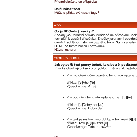
Přidání obrázku do příspěvku
Další záležitosti
Můžu si přidat své vlastní tagy?
Úvod
Co je BBCode (značky)?
Značky jsou zvláštní příkazy vkládané do příspěvku. Mož
formuláři k zaslání příspěvku. Značky jsou velmi podobn
umožní rychlé formátovaní psaného textu. Sami se tedy m
HTML na tomto boardu povoleno).
Návrat nahoru
Formátování textu
Jak vytvořit text psaný tučně, kurzívou či podtržen
Značky obsahují příkazy pro rychlou změnu stylu vašeh
Pro vytvoření tučně psaného textu, obklopte tex
příklad:
[b]
Ahoj
[/b]
Výsledkem je:
Ahoj
Pro podtržení textu obklopte text mezi
[u][/u]
.
příklad:
[u]
Dobrý den
[/u]
Výsledkem je:
Dobrý den
Pro text psaný kurzívou obklopte text mezi
[i][/i]
příklad: Toto je
[i]
ukázka
[/i]
Výsledkem je: Toto je
ukázka