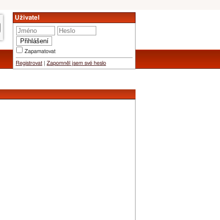
Uživatel
Zapamatovat
Registrovat
|
Zapomněl jsem své heslo