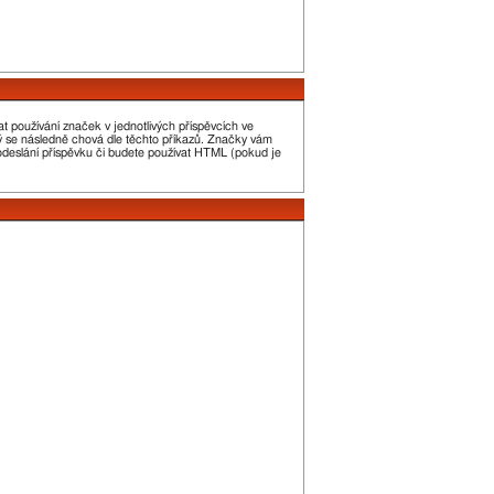
t používání značek v jednotlivých příspěvcích ve
erý se následně chová dle těchto příkazů. Značky vám
 odeslání příspěvku či budete používat HTML (pokud je