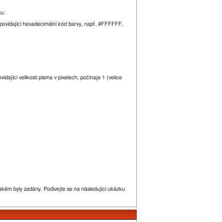
mu:
odpovídající hexadecimální kód barvy, např. #FFFFFF,
dající velikosti písma v pixelech, počínaje 1 (velice
akém byly zadány. Podívejte se na následující ukázku