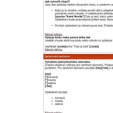
Jak vytvořit citaci?
Jsou dva způsoby zadání citovaného textu, s uvedením a
Když je to vhodné, můžete použít citát k příspěv
poznámku koho citujete. V následujícím příkladu
[quote="Karel Novák"]
Toto je text, který vyslo
Výsledkem bude automatické přidání textu
Kare
Druhým způsobem je citovat pouze text. Požadov
Návrat nahoru
Výstup kódu nebo pevná šířka dat
Jestliže chcete vložit kus kódu nebo cokoliv co vyžaduje
například:
[code]
echo "Toto je kód";
[/code]
Návrat nahoru
Generování seznamu
Vytváření jednoduchého seznamu
Značky obsahují i příkazy pro vytváření seznamů. Podp
puntíkem. Pro vytvoření seznamu použijte
[list][/list]
a d
[list]
[*]
červená
[*]
modrá
[*]
zelená
[/list]
Výsledkem by bylo:
červená
modrá
zelená
Návrat nahoru