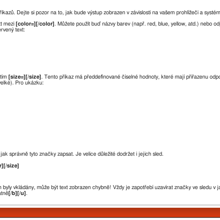
íkazů. Dejte si pozor na to, jak bude výstup zobrazen v závislosti na vašem prohlížeči a systé
xt mezi
[color=][/color]
. Můžete použít buď názvy barev (např. red, blue, yellow, atd.) nebo 
rvený text:
itím
[size=][/size]
. Tento příkaz má předdefinované číselné hodnoty, které mají přiřazenu odpoví
velké). Pro ukázku:
ak správně tyto značky zapsat. Je velice důležité dodržet i jejich sled.
r][/size]
byly vkládány, může být text zobrazen chybně! Vždy je zapotřebí uzavírat značky ve sledu v j
atně
[/b][/u]
.