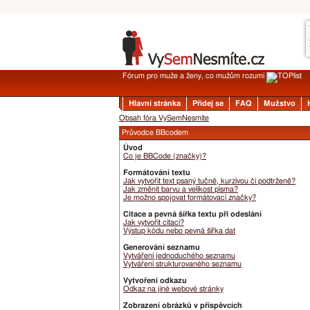
Fórum pro muže a ženy, co mužům rozumí
Hlavní stránka
Přidej se
FAQ
Mužstvo
Obsah fóra VySemNesmíte
Průvodce BBcodem
Úvod
Co je BBCode (značky)?
Formátování textu
Jak vytvořit text psaný tučně, kurzívou či podtrženě?
Jak změnit barvu a velikost písma?
Je možno spojovat formátovací značky?
Citace a pevná šířka textu při odeslání
Jak vytvořit citaci?
Výstup kódu nebo pevná šířka dat
Generování seznamu
Vytváření jednoduchého seznamu
Vytváření strukturovaného seznamu
Vytvoření odkazu
Odkaz na jiné webové stránky
Zobrazení obrázků v příspěvcích