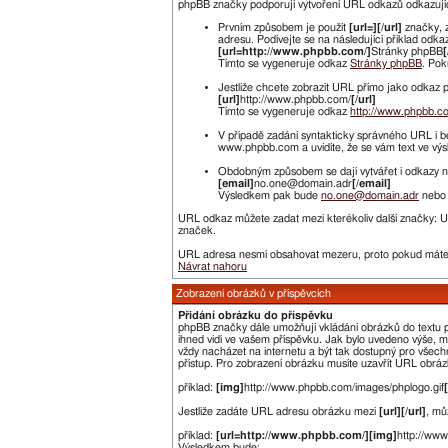
phpBB značky podporují vytvoření URL odkazů odkazujícíc
Prvním způsobem je použít
[url=][/url]
značky, 
adresu. Podívejte se na následující přiklad odka
[url=http://www.phpbb.com/]
Stránky phpBB
[
Tímto se vygeneruje odkaz
Stránky phpBB
. Pok
Jestliže chcete zobrazit URL přímo jako odkaz po
[url]
http://www.phpbb.com/
[/url]
Tímto se vygeneruje odkaz
http://www.phpbb.c
V případě zadání syntakticky správného URL i b
www.phpbb.com a uvidíte, že se vám text ve vý
Obdobným způsobem se dají vytvářet i odkazy na
[email]
no.one@domain.adr
[/email]
Výsledkem pak bude
no.one@domain.adr
nebo 
URL odkaz můžete zadat mezi kterékoliv další značky: 
značek.
URL adresa nesmí obsahovat mezeru, proto pokud máte 
Návrat nahoru
Zobrazení obrázků v příspěvcích
Přidání obrázku do příspěvku
phpBB značky dále umožňují vkládání obrázků do textu pří
ihned vidí ve vašem příspěvku. Jak bylo uvedeno výše, 
vždy nacházet na internetu a být tak dostupný pro všechn
přístup. Pro zobrazení obrázku musíte uzavřít URL obrá
příklad:
[img]
http://www.phpbb.com/images/phplogo.gif
Jestliže zadáte URL adresu obrázku mezi
[url][/url]
, mů
příklad:
[url=http://www.phpbb.com/][img]
http://ww
Výsledkem bude: