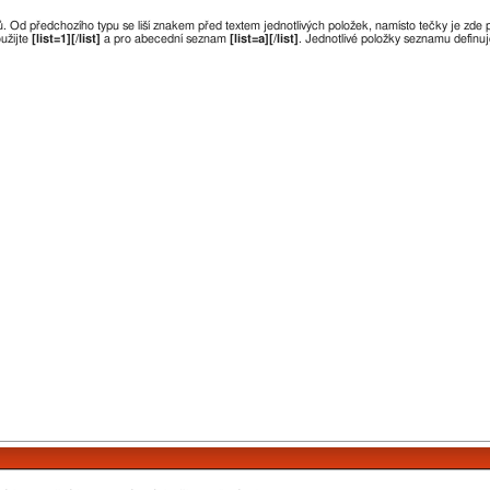
Od předchozího typu se liší znakem před textem jednotlivých položek, namísto tečky je zde
užijte
[list=1][/list]
a pro abecední seznam
[list=a][/list]
. Jednotlivé položky seznamu definu