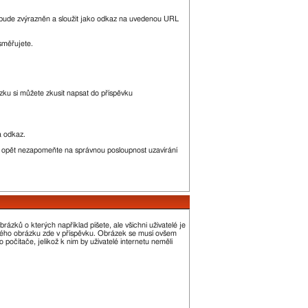
bude zvýrazněn a sloužit jako odkaz na uvedenou URL
směřujete.
ku si můžete zkusit napsat do příspěvku
a odkaz.
e opět nezapomeňte na správnou posloupnost uzavírání
ázků o kterých například píšete, ale všichni uživatelé je
alého obrázku zde v příspěvku. Obrázek se musí ovšem
počítače, jelikož k nim by uživatelé internetu neměli