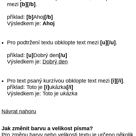
mezi
[b][/b]
.
příklad:
[b]
Ahoj
[/b]
Výsledkem je:
Ahoj
Pro podtržení textu obklopte text mezi
[u][/u]
.
příklad:
[u]
Dobrý den
[/u]
Výsledkem je:
Dobrý den
Pro text psaný kurzívou obklopte text mezi
[i][/i]
.
příklad: Toto je
[i]
ukázka
[/i]
Výsledkem je: Toto je
ukázka
Návrat nahoru
Jak změnit barvu a velikost písma?
Pro změnu barvy nebo velikosti textu je určeno několik