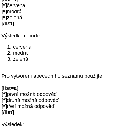
[*]
červená
[*]
modrá
[*]
zelená
[/list]
Výsledkem bude:
červená
modrá
zelená
Pro vytvoření abecedního seznamu použijte:
[list=a]
[*]
první možná odpověď
[*]
druhá možná odpověď
[*]
třetí možná odpověď
[/list]
Výsledek: