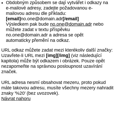
Obdobným způsobem se dají vytvářet i odkazy na
e-mailové adresy, zadejte požadovanou e-
mailovou adresu dle příkladu:
[email]
no.one@domain.adr
[/email]
Výsledkem pak bude
no.one@domain.adr
nebo
můžete zadat v textu příspěvku
no.one@domain.adr a adresa se opět
automaticky přemění na odkaz.
URL odkaz můžete zadat mezi kterékoliv další značky:
Uzavřete-li URL mezi
[img][/img]
(viz následující
kapitola) může být odkazem i obrázek. Pouze opět
nezapomeňte na správnou posloupnost uzavírání
značek.
URL adresa nesmí obsahovat mezeru, proto pokud
máte takovou adresu, musíte všechny mezery nahradit
znaky '%20' (bez uvozovek).
Návrat nahoru