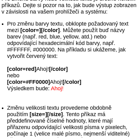
příkazů. Dejte si pozor na to, jak bude výstup zobrazen
v závislosti na vašem prohlížeči a systému:
Pro změnu barvy textu, obklopte požadovaný text
mezi
[color=][/color]
. Můžete použít buď názvy
barev (např. red, blue, yellow, atd.) nebo
odpovídající hexadecimální kód barvy, např.
#FFFFFF, #000000. Na příkladu si ukážeme, jak
vytvořit červený text:
[color=red]
Ahoj!
[/color]
nebo
[color=#FF0000]
Ahoj!
[/color]
Výsledkem bude:
Ahoj!
Změnu velikosti textu provedeme obdobně
použitím
[size=][/size]
. Tento příkaz má
předdefinované číselné hodnoty, které mají
přiřazenu odpovídající velikosti písma v pixelech,
počínaje 1 (velice malé písmo, nejmenší viditelné)