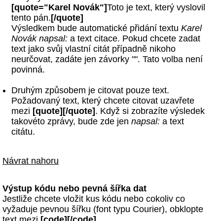
[quote="Karel Novák"]
Toto je text, který vyslovil
tento pán.
[/quote]
Výsledkem bude automatické přidání textu
Karel
Novák napsal:
a text citace. Pokud chcete zadat
text jako svůj vlastní citát případně nikoho
neurčovat, zadáte jen závorky "". Tato volba není
povinná.
Druhým způsobem je citovat pouze text.
Požadovaný text, který chcete citovat uzavřete
mezi
[quote][/quote]
. Když si zobrazíte výsledek
takovéto zprávy, bude zde jen
napsal:
a text
citátu.
Návrat nahoru
Výstup kódu nebo pevná šířka dat
Jestliže chcete vložit kus kódu nebo cokoliv co
vyžaduje pevnou šířku (font typu Courier), obklopte
text mezi
[code][/code]
.