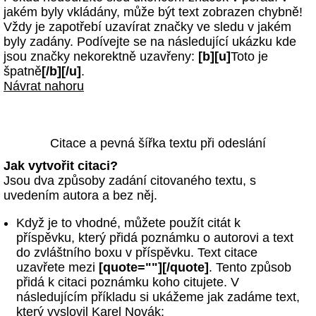
jakém byly vkládány, může být text zobrazen chybně!
Vždy je zapotřebí uzavírat značky ve sledu v jakém
byly zadány. Podívejte se na následující ukázku kde
jsou značky nekorektně uzavřeny:
[b][u]
Toto je
špatně
[/b][/u]
.
Návrat nahoru
Citace a pevná šířka textu při odeslání
Jak vytvořit citaci?
Jsou dva způsoby zadání citovaného textu, s
uvedením autora a bez něj.
Když je to vhodné, můžete použít citát k
příspěvku, který přidá poznámku o autorovi a text
do zvláštního boxu v příspěvku. Text citace
uzavřete mezi
[quote=""][/quote]
. Tento způsob
přidá k citaci poznámku koho citujete. V
následujícím příkladu si ukážeme jak zadáme text,
který vyslovil Karel Novák: