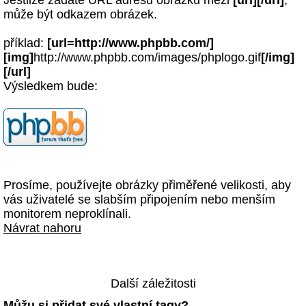
Jestliže zadáte URL adresu obrázku mezi
[url][/url]
,
může být odkazem obrázek.
příklad:
[url=http://www.phpbb.com/]
[img]
http://www.phpbb.com/images/phplogo.gif
[/img]
[/url]
Výsledkem bude:
Prosíme, používejte obrázky přiměřené velikosti, aby
vás uživatelé se slabším připojením nebo menším
monitorem neproklínali.
Návrat nahoru
Další záležitosti
Můžu si přidat své vlastní tagy?