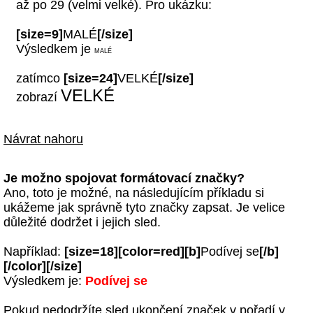
až po 29 (velmi velké). Pro ukázku:
[size=9]
MALÉ
[/size]
Výsledkem je
MALÉ
zatímco
[size=24]
VELKÉ
[/size]
VELKÉ
zobrazí
Návrat nahoru
Je možno spojovat formátovací značky?
Ano, toto je možné, na následujícím příkladu si
ukážeme jak správně tyto značky zapsat. Je velice
důležité dodržet i jejich sled.
Například:
[size=18][color=red][b]
Podívej se
[/b]
[/color][/size]
Výsledkem je:
Podívej se
Pokud nedodržíte sled ukončení značek v pořadí v