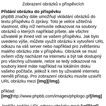
Zobrazení obrázků v příspěvcích
Přidání obrázku do příspěvku
phpBB značky dále umožňují vkládání obrázků do
textu příspěvku či zprávy. Toto je velice užitečná
vlastnost, díky níž nemusíte odkazovat na soubory
obrázků o kterých například píšete, ale všichni
uživatelé je ihned vidí ve vašem příspěvku. Jak bylo
uvedeno výše, můžete využít obrázku k vytvoření URL
odkazu na váš server nebo například pro zvětšeninu
malého obrázku zde v příspěvku. Obrázek se musí
ovšem vždy nacházet na internetu a být tak dostupný
pro všechny uživatele, nelze se tedy odkazovat na
soubory které máte například na lokálním disku
vašeho počítače, jelikož k nim by uživatelé internetu
neměli přístup. Pro zobrazení obrázku musíte uzavřít
URL obrázku mezi
[img][/img]
.
příklad:
[img]
http://www.phpbb.com/images/phplogo.gif
[/img]