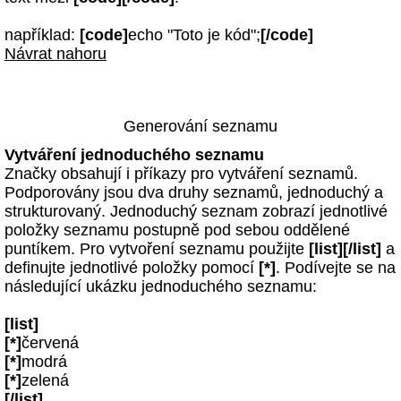
například:
[code]
echo "Toto je kód";
[/code]
Návrat nahoru
Generování seznamu
Vytváření jednoduchého seznamu
Značky obsahují i příkazy pro vytváření seznamů.
Podporovány jsou dva druhy seznamů, jednoduchý a
strukturovaný. Jednoduchý seznam zobrazí jednotlivé
položky seznamu postupně pod sebou oddělené
puntíkem. Pro vytvoření seznamu použijte
[list][/list]
a
definujte jednotlivé položky pomocí
[*]
. Podívejte se na
následující ukázku jednoduchého seznamu:
[list]
[*]
červená
[*]
modrá
[*]
zelená
[/list]