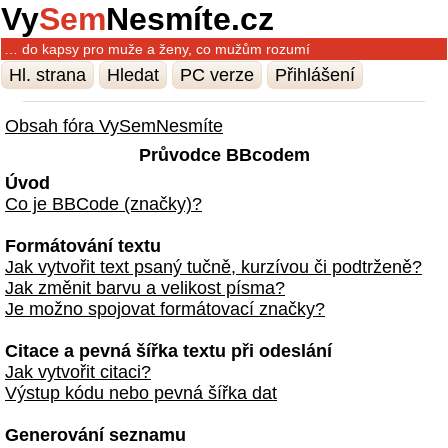
Vy
Sem
Nesmíte.cz
… do kapsy pro muže a ženy, co mužům rozumí
Hl. strana
Hledat
PC verze
Přihlášení
Obsah fóra VySemNesmíte
Průvodce BBcodem
Úvod
Co je BBCode (značky)?
Formátování textu
Jak vytvořit text psaný tučně, kurzívou či podtrženě?
Jak změnit barvu a velikost písma?
Je možno spojovat formátovací značky?
Citace a pevná šířka textu při odeslání
Jak vytvořit citaci?
Výstup kódu nebo pevná šířka dat
Generování seznamu