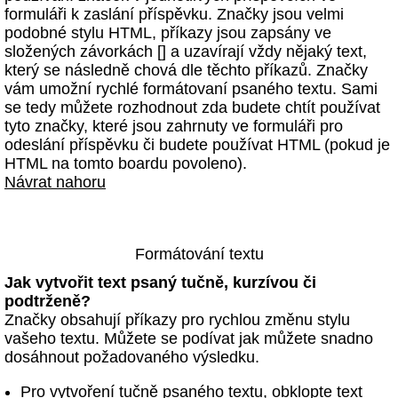
formuláři k zaslání příspěvku. Značky jsou velmi
podobné stylu HTML, příkazy jsou zapsány ve
složených závorkách [] a uzavírají vždy nějaký text,
který se následně chová dle těchto příkazů. Značky
vám umožní rychlé formátovaní psaného textu. Sami
se tedy můžete rozhodnout zda budete chtít používat
tyto značky, které jsou zahrnuty ve formuláři pro
odeslání příspěvku či budete používat HTML (pokud je
HTML na tomto boardu povoleno).
Návrat nahoru
Formátování textu
Jak vytvořit text psaný tučně, kurzívou či
podtrženě?
Značky obsahují příkazy pro rychlou změnu stylu
vašeho textu. Můžete se podívat jak můžete snadno
dosáhnout požadovaného výsledku.
Pro vytvoření tučně psaného textu, obklopte text