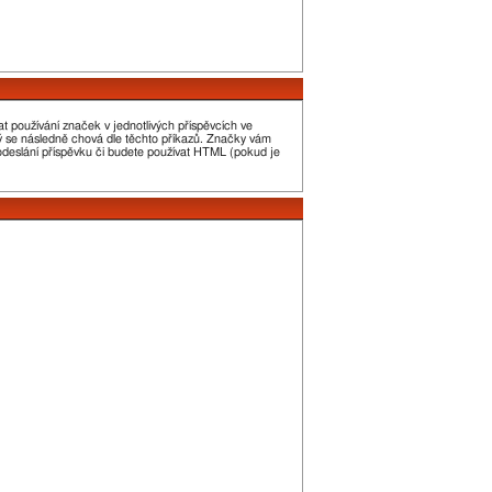
t používání značek v jednotlivých příspěvcích ve
erý se následně chová dle těchto příkazů. Značky vám
 odeslání příspěvku či budete používat HTML (pokud je