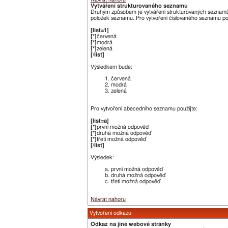
Vytváření strukturovaného seznamu
Druhým způsobem je vytváření strukturovaných seznamů. 
položek seznamu. Pro vytvoření číslovaného seznamu po
[list=1]
[*]
červená
[*]
modrá
[*]
zelená
[/list]
Výsledkem bude:
červená
modrá
zelená
Pro vytvoření abecedního seznamu použijte:
[list=a]
[*]
první možná odpověď
[*]
druhá možná odpověď
[*]
třetí možná odpověď
[/list]
Výsledek:
první možná odpověď
druhá možná odpověď
třetí možná odpověď
Návrat nahoru
Vytvoření odkazu
Odkaz na jiné webové stránky