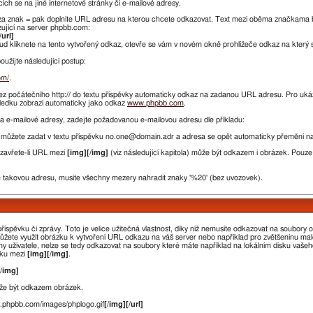
h se na jiné internetové stránky či e-mailové adresy.
za znak = pak doplníte URL adresu na kterou chcete odkazovat. Text mezi oběma značkama 
zující na server phpbb.com:
/url]
ud kliknete na tento vytvořený odkaz, otevře se vám v novém okně prohlížeče odkaz na který 
užijte následující postup:
om/
.
ez počátečního http:// do textu příspěvky automaticky odkaz na zadanou URL adresu. Pro ukáz
sledku zobrazí automaticky jako odkaz
www.phpbb.com
.
 e-mailové adresy, zadejte požadovanou e-mailovou adresu dle příkladu:
můžete zadat v textu příspěvku no.one@domain.adr a adresa se opět automaticky přemění n
Uzavřete-li URL mezi
[img][/img]
(viz následující kapitola) může být odkazem i obrázek. Pouz
takovou adresu, musíte všechny mezery nahradit znaky '%20' (bez uvozovek).
spěvku či zprávy. Toto je velice užitečná vlastnost, díky níž nemusíte odkazovat na soubory obr
můžete využít obrázku k vytvoření URL odkazu na váš server nebo například pro zvětšeninu m
y uživatele, nelze se tedy odkazovat na soubory které máte například na lokálním disku vašeho 
zku mezi
[img][/img]
.
[/img]
že být odkazem obrázek.
w.phpbb.com/images/phplogo.gif
[/img][/url]