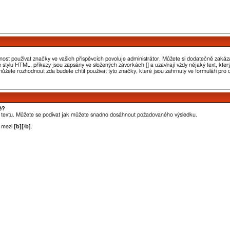
nost používat značky ve vašich příspěvcích povoluje administrátor. Můžete si dodatečně zakáza
é stylu HTML, příkazy jsou zapsány ve složených závorkách [] a uzavírají vždy nějaký text, kt
ůžete rozhodnout zda budete chtít používat tyto značky, které jsou zahrnuty ve formuláři pro
ě?
o textu. Můžete se podívat jak můžete snadno dosáhnout požadovaného výsledku.
t mezi
[b][/b]
.
.