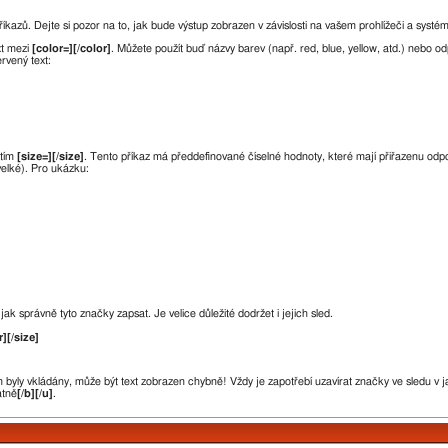
íkazů. Dejte si pozor na to, jak bude výstup zobrazen v závislosti na vašem prohlížeči a systé
xt mezi
[color=][/color]
. Můžete použít buď názvy barev (např. red, blue, yellow, atd.) nebo 
rvený text:
itím
[size=][/size]
. Tento příkaz má předdefinované číselné hodnoty, které mají přiřazenu odpoví
velké). Pro ukázku:
ak správně tyto značky zapsat. Je velice důležité dodržet i jejich sled.
r][/size]
byly vkládány, může být text zobrazen chybně! Vždy je zapotřebí uzavírat značky ve sledu v j
atně
[/b][/u]
.