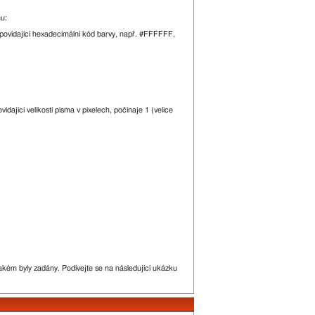
mu:
odpovídající hexadecimální kód barvy, např. #FFFFFF,
dající velikosti písma v pixelech, počínaje 1 (velice
akém byly zadány. Podívejte se na následující ukázku