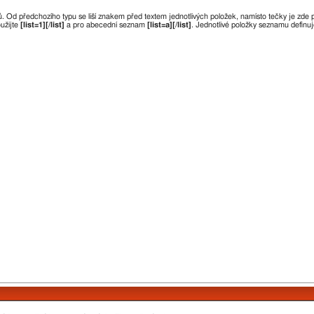
Od předchozího typu se liší znakem před textem jednotlivých položek, namísto tečky je zde
užijte
[list=1][/list]
a pro abecední seznam
[list=a][/list]
. Jednotlivé položky seznamu definu