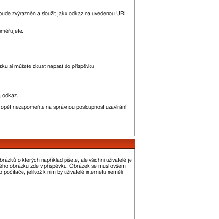
bude zvýrazněn a sloužit jako odkaz na uvedenou URL
směřujete.
ku si můžete zkusit napsat do příspěvku
a odkaz.
e opět nezapomeňte na správnou posloupnost uzavírání
ázků o kterých například píšete, ale všichni uživatelé je
alého obrázku zde v příspěvku. Obrázek se musí ovšem
počítače, jelikož k nim by uživatelé internetu neměli