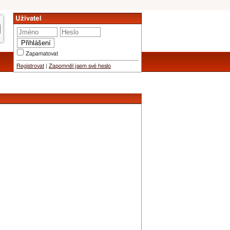
Uživatel
Zapamatovat
Registrovat
|
Zapomněl jsem své heslo