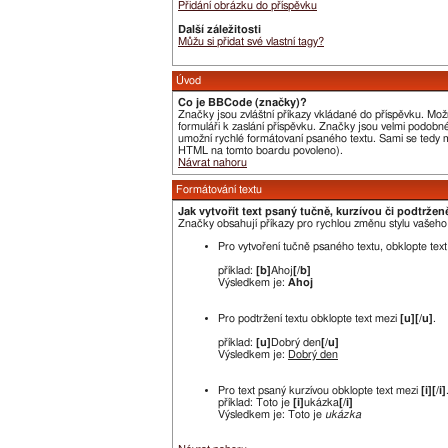
Přidání obrázku do příspěvku
Další záležitosti
Můžu si přidat své vlastní tagy?
Úvod
Co je BBCode (značky)?
Značky jsou zvláštní příkazy vkládané do příspěvku. Mož
formuláři k zaslání příspěvku. Značky jsou velmi podobn
umožní rychlé formátovaní psaného textu. Sami se tedy m
HTML na tomto boardu povoleno).
Návrat nahoru
Formátování textu
Jak vytvořit text psaný tučně, kurzívou či podtržen
Značky obsahují příkazy pro rychlou změnu stylu vašeh
Pro vytvoření tučně psaného textu, obklopte tex
příklad:
[b]
Ahoj
[/b]
Výsledkem je:
Ahoj
Pro podtržení textu obklopte text mezi
[u][/u]
.
příklad:
[u]
Dobrý den
[/u]
Výsledkem je:
Dobrý den
Pro text psaný kurzívou obklopte text mezi
[i][/i]
příklad: Toto je
[i]
ukázka
[/i]
Výsledkem je: Toto je
ukázka