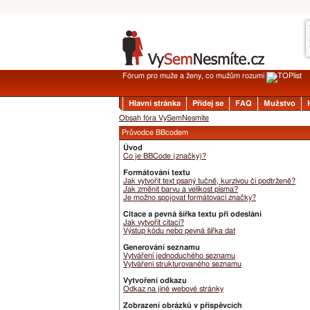
Fórum pro muže a ženy, co mužům rozumí
Hlavní stránka
Přidej se
FAQ
Mužstvo
Obsah fóra VySemNesmíte
Průvodce BBcodem
Úvod
Co je BBCode (značky)?
Formátování textu
Jak vytvořit text psaný tučně, kurzívou či podtrženě?
Jak změnit barvu a velikost písma?
Je možno spojovat formátovací značky?
Citace a pevná šířka textu při odeslání
Jak vytvořit citaci?
Výstup kódu nebo pevná šířka dat
Generování seznamu
Vytváření jednoduchého seznamu
Vytváření strukturovaného seznamu
Vytvoření odkazu
Odkaz na jiné webové stránky
Zobrazení obrázků v příspěvcích