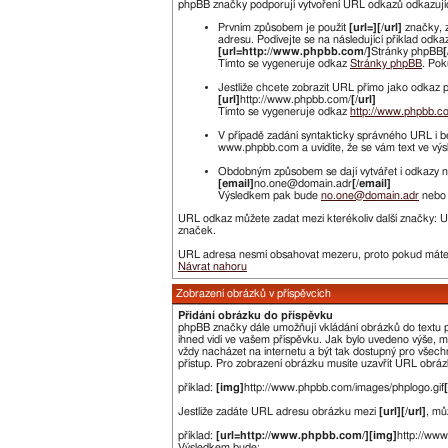
phpBB značky podporují vytvoření URL odkazů odkazujícíc
Prvním způsobem je použít
[url=][/url]
značky, 
adresu. Podívejte se na následující přiklad odka
[url=http://www.phpbb.com/]
Stránky phpBB
[
Tímto se vygeneruje odkaz
Stránky phpBB
. Pok
Jestliže chcete zobrazit URL přímo jako odkaz po
[url]
http://www.phpbb.com/
[/url]
Tímto se vygeneruje odkaz
http://www.phpbb.c
V případě zadání syntakticky správného URL i b
www.phpbb.com a uvidíte, že se vám text ve vý
Obdobným způsobem se dají vytvářet i odkazy na
[email]
no.one@domain.adr
[/email]
Výsledkem pak bude
no.one@domain.adr
nebo 
URL odkaz můžete zadat mezi kterékoliv další značky: 
značek.
URL adresa nesmí obsahovat mezeru, proto pokud máte 
Návrat nahoru
Zobrazení obrázků v příspěvcích
Přidání obrázku do příspěvku
phpBB značky dále umožňují vkládání obrázků do textu pří
ihned vidí ve vašem příspěvku. Jak bylo uvedeno výše, 
vždy nacházet na internetu a být tak dostupný pro všechn
přístup. Pro zobrazení obrázku musíte uzavřít URL obrá
příklad:
[img]
http://www.phpbb.com/images/phplogo.gif
Jestliže zadáte URL adresu obrázku mezi
[url][/url]
, mů
příklad:
[url=http://www.phpbb.com/][img]
http://ww
Výsledkem bude: