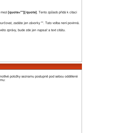
e mezi
[quote=""][/quote]
. Tento způsob přidá k citaci
neurčovat, zadáte jen závorky "". Tato volba není povinná.
kovéto zprávy, bude zde jen
napsal:
a text citátu.
dnotlivé položky seznamu postupně pod sebou oddělené
amu: