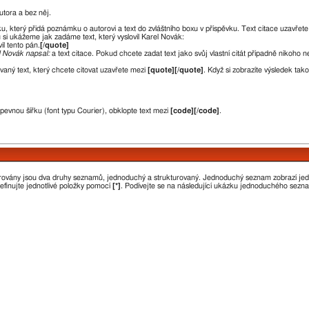
utora a bez něj.
ku, který přidá poznámku o autorovi a text do zvláštního boxu v příspěvku. Text citace uzavřet
 si ukážeme jak zadáme text, který vyslovil Karel Novák:
vil tento pán.
[/quote]
l Novák napsal:
a text citace. Pokud chcete zadat text jako svůj vlastní citát případně nikoho 
aný text, který chcete citovat uzavřete mezi
[quote][/quote]
. Když si zobrazíte výsledek ta
 pevnou šířku (font typu Courier), obklopte text mezi
[code][/code]
.
orovány jsou dva druhy seznamů, jednoduchý a strukturovaný. Jednoduchý seznam zobrazí je
efinujte jednotlivé položky pomocí
[*]
. Podívejte se na následující ukázku jednoduchého sezn