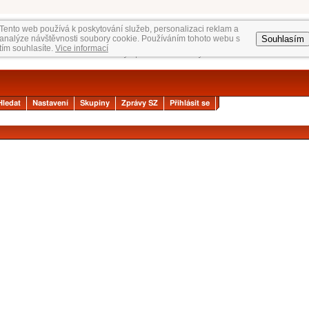
Tento web používá k poskytování služeb, personalizaci reklam a
Souhlasím
analýze návštěvnosti soubory cookie. Používáním tohoto webu s
tím souhlasíte.
Vice informací
Hledat
Nastavení
Skupiny
Zprávy SZ
Přihlásit se