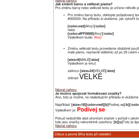
Návrat nahoru
Jak změnit barvu a velikost písma?
Pro změnu barvy nebo velikosti textu je určeno několik př
Pro změnu barvy textu, obklopte požadovaný te
#000000. Na příkladu si ukážeme, jak vytvořit če
[color=red]
Ahoj!
[/color]
nebo
[color=#FF0000]
Ahoj!
[/color]
Výsledkem bude:
Ahoj!
Změnu velikosti textu provedeme obdobně použ
malé písmo, nejmenší viditelné) až po 29 (velmi 
[size=9]
MALÉ
[/size]
Výsledkem je
MALÉ
zatímco
[size=24]
VELKÉ
[/size]
VELKÉ
zobrazí
Návrat nahoru
Je možno spojovat formátovací značky?
Ano, toto je možné, na následujícím příkladu si ukážeme j
Například:
[size=18][color=red][b]
Podívej se
[/b][/colo
Podívej se
Výsledkem je:
Pokud nedodržíte sled ukončení značek v pořadí v jakém 
kde jsou značky nekorektně uzavřeny:
[b][u]
Toto je šp
Návrat nahoru
Citace a pevná šířka textu při odeslání