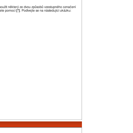
 použit některý ze dvou způsobů vzestupného označení
jete pomocí
[*]
. Podívejte se na následující ukázku: