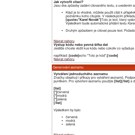
Jak vytvořit citaci?
Jsou dva způsoby zadání citovaného textu, s uvedením a
Když je to vhodné, můžete použít citát k příspěv
poznámku koho citujete. V následujícím příkladu
[quote="Karel Novák"]
Toto je text, který vyslo
Výsledkem bude automatické přidání textu
Kare
Druhým způsobem je citovat pouze text. Požadov
Návrat nahoru
Výstup kódu nebo pevná šířka dat
Jestliže chcete vložit kus kódu nebo cokoliv co vyžaduje
například:
[code]
echo "Toto je kód";
[/code]
Návrat nahoru
Generování seznamu
Vytváření jednoduchého seznamu
Značky obsahují i příkazy pro vytváření seznamů. Podp
puntíkem. Pro vytvoření seznamu použijte
[list][/list]
a d
[list]
[*]
červená
[*]
modrá
[*]
zelená
[/list]
Výsledkem by bylo:
červená
modrá
zelená
Návrat nahoru