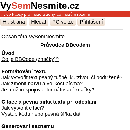
Vy
Sem
Nesmíte.cz
… do kapsy pro muže a ženy, co mužům rozumí
Hl. strana
Hledat
PC verze
Přihlášení
Obsah fóra VySemNesmíte
Průvodce BBcodem
Úvod
Co je BBCode (značky)?
Formátování textu
Jak vytvořit text psaný tučně, kurzívou či podtrženě?
Jak změnit barvu a velikost písma?
Je možno spojovat formátovací značky?
Citace a pevná šířka textu při odeslání
Jak vytvořit citaci?
Výstup kódu nebo pevná šířka dat
Generování seznamu