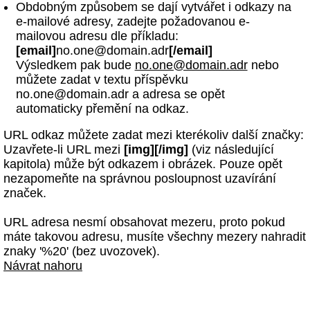
Obdobným způsobem se dají vytvářet i odkazy na
e-mailové adresy, zadejte požadovanou e-
mailovou adresu dle příkladu:
[email]
no.one@domain.adr
[/email]
Výsledkem pak bude
no.one@domain.adr
nebo
můžete zadat v textu příspěvku
no.one@domain.adr a adresa se opět
automaticky přemění na odkaz.
URL odkaz můžete zadat mezi kterékoliv další značky:
Uzavřete-li URL mezi
[img][/img]
(viz následující
kapitola) může být odkazem i obrázek. Pouze opět
nezapomeňte na správnou posloupnost uzavírání
značek.
URL adresa nesmí obsahovat mezeru, proto pokud
máte takovou adresu, musíte všechny mezery nahradit
znaky '%20' (bez uvozovek).
Návrat nahoru