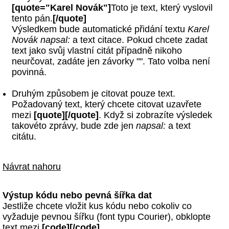
[quote="Karel Novák"]
Toto je text, který vyslovil
tento pán.
[/quote]
Výsledkem bude automatické přidání textu
Karel
Novák napsal:
a text citace. Pokud chcete zadat
text jako svůj vlastní citát případně nikoho
neurčovat, zadáte jen závorky "". Tato volba není
povinná.
Druhým způsobem je citovat pouze text.
Požadovaný text, který chcete citovat uzavřete
mezi
[quote][/quote]
. Když si zobrazíte výsledek
takovéto zprávy, bude zde jen
napsal:
a text
citátu.
Návrat nahoru
Výstup kódu nebo pevná šířka dat
Jestliže chcete vložit kus kódu nebo cokoliv co
vyžaduje pevnou šířku (font typu Courier), obklopte
text mezi
[code][/code]
.