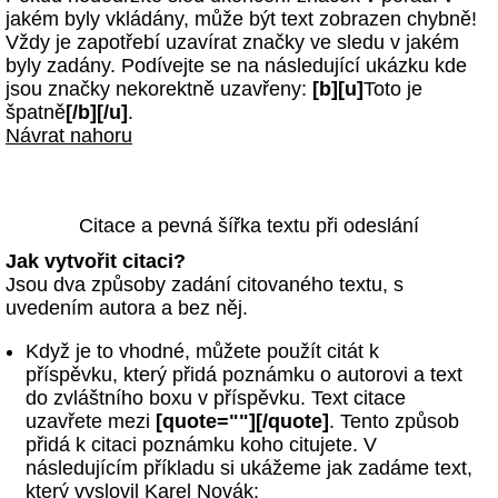
jakém byly vkládány, může být text zobrazen chybně!
Vždy je zapotřebí uzavírat značky ve sledu v jakém
byly zadány. Podívejte se na následující ukázku kde
jsou značky nekorektně uzavřeny:
[b][u]
Toto je
špatně
[/b][/u]
.
Návrat nahoru
Citace a pevná šířka textu při odeslání
Jak vytvořit citaci?
Jsou dva způsoby zadání citovaného textu, s
uvedením autora a bez něj.
Když je to vhodné, můžete použít citát k
příspěvku, který přidá poznámku o autorovi a text
do zvláštního boxu v příspěvku. Text citace
uzavřete mezi
[quote=""][/quote]
. Tento způsob
přidá k citaci poznámku koho citujete. V
následujícím příkladu si ukážeme jak zadáme text,
který vyslovil Karel Novák: