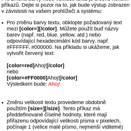
příkazů. Dejte si pozor na to, jak bude výstup zobrazen
v závislosti na vašem prohlížeči a systému:
Pro změnu barvy textu, obklopte požadovaný text
mezi
[color=][/color]
. Můžete použít buď názvy
barev (např. red, blue, yellow, atd.) nebo
odpovídající hexadecimální kód barvy, např.
#FFFFFF, #000000. Na příkladu si ukážeme, jak
vytvořit červený text:
[color=red]
Ahoj!
[/color]
nebo
[color=#FF0000]
Ahoj!
[/color]
Výsledkem bude:
Ahoj!
Změnu velikosti textu provedeme obdobně
použitím
[size=][/size]
. Tento příkaz má
předdefinované číselné hodnoty, které mají
přiřazenu odpovídající velikosti písma v pixelech,
počínaje 1 (velice malé písmo, nejmenší viditelné)