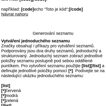
například:
[code]
echo "Toto je kód";
[/code]
Návrat nahoru
Generování seznamu
Vytváření jednoduchého seznamu
Značky obsahují i příkazy pro vytváření seznamů.
Podporovány jsou dva druhy seznamů, jednoduchý a
strukturovaný. Jednoduchý seznam zobrazí jednotlivé
položky seznamu postupně pod sebou oddělené
puntíkem. Pro vytvoření seznamu použijte
[list][/list]
a
definujte jednotlivé položky pomocí
[*]
. Podívejte se na
následující ukázku jednoduchého seznamu:
[list]
[*]
červená
[*]
modrá
[*]
zelená
[/list]