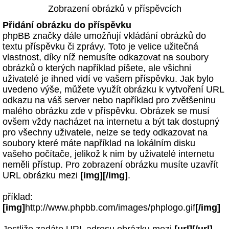
Zobrazení obrázků v příspěvcích
Přidání obrázku do příspěvku
phpBB značky dále umožňují vkládání obrázků do
textu příspěvku či zprávy. Toto je velice užitečná
vlastnost, díky níž nemusíte odkazovat na soubory
obrázků o kterých například píšete, ale všichni
uživatelé je ihned vidí ve vašem příspěvku. Jak bylo
uvedeno výše, můžete využít obrázku k vytvoření URL
odkazu na váš server nebo například pro zvětšeninu
malého obrázku zde v příspěvku. Obrázek se musí
ovšem vždy nacházet na internetu a být tak dostupný
pro všechny uživatele, nelze se tedy odkazovat na
soubory které máte například na lokálním disku
vašeho počítače, jelikož k nim by uživatelé internetu
neměli přístup. Pro zobrazení obrázku musíte uzavřít
URL obrázku mezi
[img][/img]
.
příklad:
[img]
http://www.phpbb.com/images/phplogo.gif
[/img]