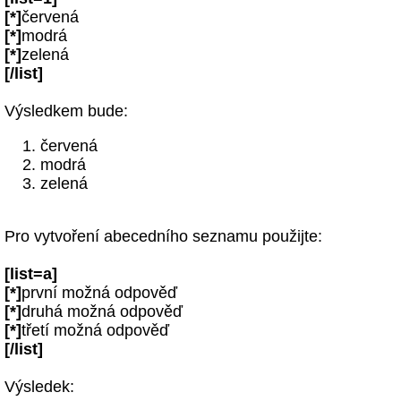
[*]
červená
[*]
modrá
[*]
zelená
[/list]
Výsledkem bude:
červená
modrá
zelená
Pro vytvoření abecedního seznamu použijte:
[list=a]
[*]
první možná odpověď
[*]
druhá možná odpověď
[*]
třetí možná odpověď
[/list]
Výsledek: