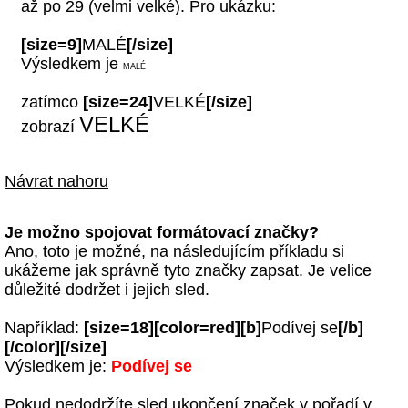
až po 29 (velmi velké). Pro ukázku:
[size=9]
MALÉ
[/size]
Výsledkem je
MALÉ
zatímco
[size=24]
VELKÉ
[/size]
VELKÉ
zobrazí
Návrat nahoru
Je možno spojovat formátovací značky?
Ano, toto je možné, na následujícím příkladu si
ukážeme jak správně tyto značky zapsat. Je velice
důležité dodržet i jejich sled.
Například:
[size=18][color=red][b]
Podívej se
[/b]
[/color][/size]
Výsledkem je:
Podívej se
Pokud nedodržíte sled ukončení značek v pořadí v