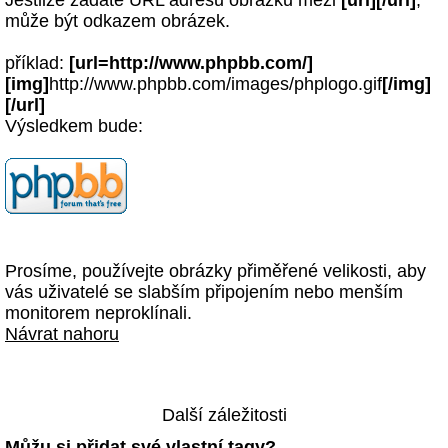
Jestliže zadáte URL adresu obrázku mezi
[url][/url]
,
může být odkazem obrázek.
příklad:
[url=http://www.phpbb.com/]
[img]
http://www.phpbb.com/images/phplogo.gif
[/img]
[/url]
Výsledkem bude:
Prosíme, používejte obrázky přiměřené velikosti, aby
vás uživatelé se slabším připojením nebo menším
monitorem neproklínali.
Návrat nahoru
Další záležitosti
Můžu si přidat své vlastní tagy?