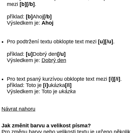
mezi
[b][/b]
.
příklad:
[b]
Ahoj
[/b]
Výsledkem je:
Ahoj
Pro podtržení textu obklopte text mezi
[u][/u]
.
příklad:
[u]
Dobrý den
[/u]
Výsledkem je:
Dobrý den
Pro text psaný kurzívou obklopte text mezi
[i][/i]
.
příklad: Toto je
[i]
ukázka
[/i]
Výsledkem je: Toto je
ukázka
Návrat nahoru
Jak změnit barvu a velikost písma?
Pro změnu barvy nebo velikosti textu je určeno několik