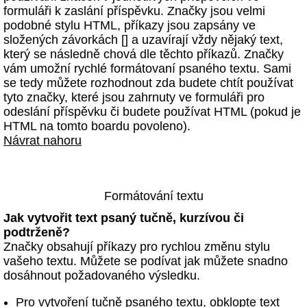
formuláři k zaslání příspěvku. Značky jsou velmi
podobné stylu HTML, příkazy jsou zapsány ve
složených závorkách [] a uzavírají vždy nějaký text,
který se následně chová dle těchto příkazů. Značky
vám umožní rychlé formátovaní psaného textu. Sami
se tedy můžete rozhodnout zda budete chtít používat
tyto značky, které jsou zahrnuty ve formuláři pro
odeslání příspěvku či budete používat HTML (pokud je
HTML na tomto boardu povoleno).
Návrat nahoru
Formátování textu
Jak vytvořit text psaný tučně, kurzívou či
podtrženě?
Značky obsahují příkazy pro rychlou změnu stylu
vašeho textu. Můžete se podívat jak můžete snadno
dosáhnout požadovaného výsledku.
Pro vytvoření tučně psaného textu, obklopte text