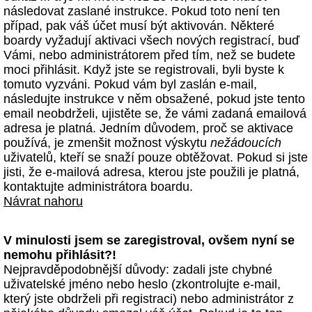
následovat zaslané instrukce. Pokud toto není ten
případ, pak váš účet musí být aktivován. Některé
boardy vyžadují aktivaci všech nových registrací, buď
Vámi, nebo administrátorem před tím, než se budete
moci přihlásit. Když jste se registrovali, byli byste k
tomuto vyzváni. Pokud vám byl zaslán e-mail,
následujte instrukce v něm obsažené, pokud jste tento
email neobdrželi, ujistěte se, že vámi zadaná emailová
adresa je platná. Jedním důvodem, proč se aktivace
používá, je zmenšit možnost výskytu
nežádoucích
uživatelů, kteří se snaží pouze obtěžovat. Pokud si jste
jisti, že e-mailová adresa, kterou jste použili je platná,
kontaktujte administrátora boardu.
Návrat nahoru
V minulosti jsem se zaregistroval, ovšem nyní se
nemohu přihlásit?!
Nejpravděpodobnější důvody: zadali jste chybné
uživatelské jméno nebo heslo (zkontrolujte e-mail,
který jste obdrželi při registraci) nebo administrátor z