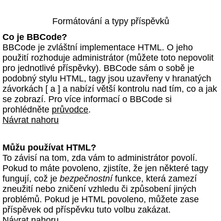
Formátování a typy příspěvků
Co je BBCode?
BBCode je zvláštní implementace HTML. O jeho
použití rozhoduje administrátor (můžete toto nepovolit
pro jednotlivé příspěvky). BBCode sám o sobě je
podobný stylu HTML, tagy jsou uzavřeny v hranatých
závorkách [ a ] a nabízí větší kontrolu nad tím, co a jak
se zobrazí. Pro více informací o BBCode si
prohlédněte
průvodce
.
Návrat nahoru
Můžu používat HTML?
To závisí na tom, zda vám to administrátor povolí.
Pokud to máte povoleno, zjistíte, že jen některé tagy
fungují, což je
bezpečnostní
funkce, která zamezí
zneužití nebo zničení vzhledu či způsobení jiných
problémů. Pokud je HTML povoleno, můžete zase
příspěvek od příspěvku tuto volbu zakázat.
Návrat nahoru