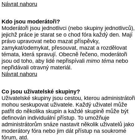
Návrat nahoru
Kdo jsou moderátoři?
Moderátoři jsou jednotlivci (nebo skupiny jednotlivců),
jejichž práce je starat se o chod fóra každý den. Mají
právo upravovat nebo mazat příspěvky,
zamykat/odemykat, přesouvat, mazat a rozdělovat
témata, která spravují. Obecně řečeno, moderátoři
jsou od toho, aby lidé nepřispívali
mimo téma
nebo
nepřidávali otravný materiál.
Návrat nahoru
Co jsou uživatelské skupiny?
Uživatelské skupiny jsou cestou, kterou administrátoři
mohou seskupovat uživatele. Každý uživatel může
patřit do několika skupin a každé skupině může být
definován individuální přístup. To umožňuje
administrátorům snáze nastavit několik uživatelů jako
moderátory fóra nebo jim dát přístup na soukromé
fórum, atd.