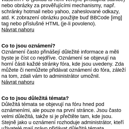
nebo obrázky za prověřujícími mechanismy, např.
schránky hotmail nebo yahoo, zaheslované odkazy,
atd. K zobrazení obrázku použijte buď BBCode [img]
tag nebo příslušné HTML (je-li povoleno).
Návrat nahoru
Co to jsou oznámení?
Oznámení často přinášejí důležité informace a měli
byste je číst co nejdříve. Oznámení se objevují na
horní části každé stránky fóra, kde jsou uvedeny. Zda
můžete či nemůžete přidávat oznámení do fóra, záleží
na tom, zdali vám to administrátor umožnil.
Návrat nahoru
Co to jsou důležitá témata?
Důležitá témata se objevují na fóru hned pod
oznámeními, ale pouze na první stránce. Jsou často
velmi důležitá, takže si je přečtěte tam, kde jsou.
Stejně jako u oznámení rozhoduje administrátor, kteří
uživatelé mají právo přidávat důležitá témata.