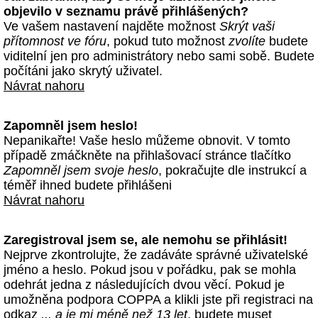
objevilo v seznamu právě přihlášených?
Ve vašem nastavení najděte možnost
Skrýt vaši
přítomnost ve fóru
, pokud tuto možnost
zvolíte
budete
viditelní jen pro administrátory nebo sami sobě. Budete
počítáni jako skrytý uživatel.
Návrat nahoru
Zapomněl jsem heslo!
Nepanikařte! Vaše heslo můžeme obnovit. V tomto
případě zmáčkněte na přihlašovací stránce tlačítko
Zapomněl jsem svoje heslo
, pokračujte dle instrukcí a
téměř ihned budete přihlášeni
Návrat nahoru
Zaregistroval jsem se, ale nemohu se přihlásit!
Nejprve zkontrolujte, že zadáváte správné uživatelské
jméno a heslo. Pokud jsou v pořádku, pak se mohla
odehrát jedna z následujících dvou věcí. Pokud je
umožněna podpora COPPA a klikli jste při registraci na
odkaz
... a je mi méně než 13 let
, budete muset