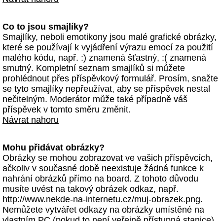
Co to jsou smajlíky?
Smajlíky, neboli emotikony jsou malé grafické obrázky,
které se používají k vyjádření výrazu emocí za použití
malého kódu, např. :) znamená šťastný, :( znamená
smutný. Kompletní seznam smajlíků si můžete
prohlédnout přes příspěvkový formulář. Prosím, snažte
se tyto smajlíky nepřeužívat, aby se příspěvek nestal
nečitelným. Moderátor může také případně váš
příspěvek v tomto směru změnit.
Návrat nahoru
Mohu přidávat obrázky?
Obrázky se mohou zobrazovat ve vašich příspěvcích,
ačkoliv v současné době neexistuje žádná funkce k
nahrání obrázků přímo na board. Z tohoto důvodu
musíte uvést na takový obrázek odkaz, např.
http://www.nekde-na-internetu.cz/muj-obrazek.png.
Nemůžete vytvářet odkazy na obrázky umístěné na
vlastním PC (pokud to není veřejně přístupná stanice)