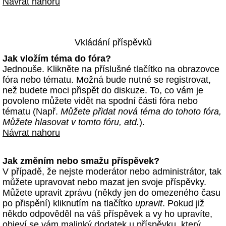
Návrat nahoru
Vkládání příspěvků
Jak vložím téma do fóra?
Jednouše. Klikněte na příslušné tlačítko na obrazovce
fóra nebo tématu. Možná bude nutné se registrovat,
než budete moci přispět do diskuze. To, co vám je
povoleno můžete vidět na spodní části fóra nebo
tématu (Např.
Můžete přidat nová téma do tohoto fóra,
Můžete hlasovat v tomto fóru, atd.
).
Návrat nahoru
Jak změním nebo smažu příspěvek?
V případě, že nejste moderátor nebo administrátor, tak
můžete upravovat nebo mazat jen svoje příspěvky.
Můžete upravit zprávu (někdy jen do omezeného času
po přispění) kliknutím na tlačítko
upravit
. Pokud již
někdo odpověděl na váš příspěvek a vy ho upravíte,
objeví se vám malinký dodatek u příspěvku, který