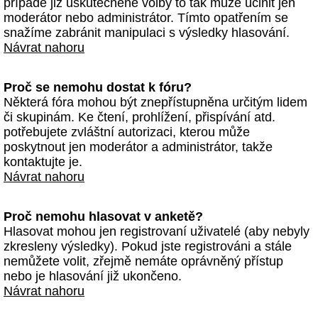
případě již uskutečněné volby to tak může učinit jen
moderátor nebo administrátor. Tímto opatřením se
snažíme zabránit manipulaci s výsledky hlasování.
Návrat nahoru
Proč se nemohu dostat k fóru?
Některá fóra mohou být znepřístupněna určitým lidem
či skupinám. Ke čtení, prohlížení, přispívání atd.
potřebujete zvláštní autorizaci, kterou může
poskytnout jen moderátor a administrátor, takže
kontaktujte je.
Návrat nahoru
Proč nemohu hlasovat v anketě?
Hlasovat mohou jen registrovaní uživatelé (aby nebyly
zkresleny výsledky). Pokud jste registrováni a stále
nemůžete volit, zřejmě nemáte oprávněný přístup
nebo je hlasování již ukončeno.
Návrat nahoru