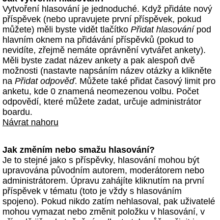
Vytvoření hlasování je jednoduché. Když přidáte nový
příspěvek (nebo upravujete první příspěvek, pokud
můžete) měli byste vidět tlačítko
Přidat hlasování
pod
hlavním oknem na přidávání příspěvků (pokud to
nevidíte, zřejmě nemáte oprávnění vytvářet ankety).
Měli byste zadat název ankety a pak alespoň dvě
možnosti (nastavte napsáním název otázky a klikněte
na
Přidat odpověď
. Můžete také přidat časový limit pro
anketu, kde 0 znamená neomezenou volbu. Počet
odpovědí, které můžete zadat, určuje administrátor
boardu.
Návrat nahoru
Jak změním nebo smažu hlasování?
Je to stejné jako s příspěvky, hlasování mohou být
upravována původním autorem, moderátorem nebo
administrátorem. Úpravu zahájíte kliknutím na první
příspěvek v tématu (toto je vždy s hlasováním
spojeno). Pokud nikdo zatím nehlasoval, pak uživatelé
mohou vymazat nebo změnit položku v hlasování, v