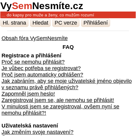
Vy
Sem
Nesmíte.cz
… do kapsy pro muže a ženy, co mužům rozumí
Hl. strana
Hledat
PC verze
Přihlášení
Obsah fóra VySemNesmíte
FAQ
Registrace a přihlášení
Proč se nemohu přihlásit?
Je vůbec potřeba se registrovat?
Proč jsem automaticky odhlášen?
Jak zabráním, aby se moje uživatelské jméno objevilo
v seznamu právě přihlášených?
Zapomněl jsem heslo!
Zaregistroval jsem se, ale nemohu se přihlásit!
V minulosti jsem se zaregistroval, ovšem nyní se
nemohu přihlásit?!
Uživatelská nastavení
Jak změním svoje nastavení?