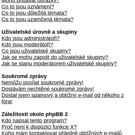
Mohu přidávat obrázky?
Co to jsou oznámení?
Co to jsou důležitá témata?
Co to jsou uzamčená témata?
Uživatelské úrovně a skupiny
Kdo jsou administrátoři?
Kdo jsou moderátoři?
Co jsou uživatelské skupiny?
Jak se mohu zapojit do uživatelské skupiny?
Jak se stanu moderátorem uživatelské skupiny?
Soukromé zprávy
Nemůžu posílat soukromé zprávy!
Dostávám nechtěné soukromé zprávy!
Dostal jsem spamový a obtížný e-mail od někoho z
fóra!
Záležitosti okolo phpBB 2
Kdo napsal tento program?
Proč není k dispozici funkce X?
Koho mám kontaktovat ohledně obtížných e-mailů