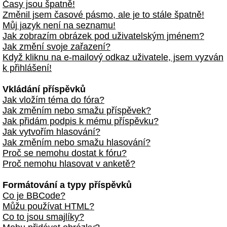
Časy jsou špatně!
Změnil jsem časové pásmo, ale je to stále špatně!
Můj jazyk není na seznamu!
Jak zobrazím obrázek pod uživatelským jménem?
Jak změní svoje zařazení?
Když kliknu na e-mailový odkaz uživatele, jsem vyzván
k přihlášení!
Vkládání příspěvků
Jak vložím téma do fóra?
Jak změním nebo smažu příspěvek?
Jak přidám podpis k mému příspěvku?
Jak vytvořím hlasování?
Jak změním nebo smažu hlasování?
Proč se nemohu dostat k fóru?
Proč nemohu hlasovat v anketě?
Formátování a typy příspěvků
Co je BBCode?
Můžu používat HTML?
Co to jsou smajlíky?