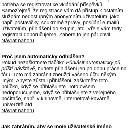
potřeba se registrovat ke vkládání příspěvků.
Samozřejmě, že registrace vám dá přístup k ostatním
službám nedostupným anonymním uživatelům, jako
např. postavičky, soukromé zprávy, posílání e-mailů
uživatelům, přihlášení do skupin, atd. Vřele vám tedy
registraci doporučujeme. Zabere to jen pár chvil.
Návrat nahoru
Proč jsem automaticky odhlášen?
Pokud nezaškrtnete tlačítko
Přihlásit automaticky při
příští návštěvě
, budete přihlášeni jen po dobu práce na
fóru. Toto má zabránit zneužití vašeho účtu někým
jiným. Abyste zůstali přihlášeni, zaškrtněte toto
políčko, když se přihlašujete. Toto ovšem
nedoporučujeme, když se přihlašujete z veřejného
počítače, např. v knihovně, internetové kavárně,
univerzitě atd.
Návrat nahoru
Jak zabráním, aby se moje uživatelské jméno