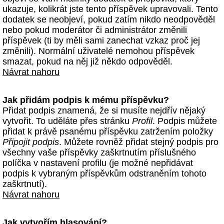
ukazuje, kolikrát jste tento příspěvek upravovali. Tento
dodatek se neobjeví, pokud zatím nikdo neodpověděl
nebo pokud moderátor či administrátor změnili
příspěvek (ti by měli sami zanechat vzkaz proč jej
změnili). Normální uživatelé nemohou příspěvek
smazat, pokud na něj již někdo odpověděl.
Návrat nahoru
Jak přidám podpis k mému příspěvku?
Přidat podpis znamená, že si musíte nejdřív nějaký
vytvořit. To uděláte přes stránku
Profil
. Podpis můžete
přidat k právě psanému příspěvku zatržením položky
Připojit podpis
. Můžete rovněž přidat stejný podpis pro
všechny vaše příspěvky zaškrtnutím příslušného
políčka v nastavení profilu (je možné nepřidávat
podpis k vybraným příspěvkům odstraněním tohoto
zaškrtnutí).
Návrat nahoru
Jak vytvořím hlasování?