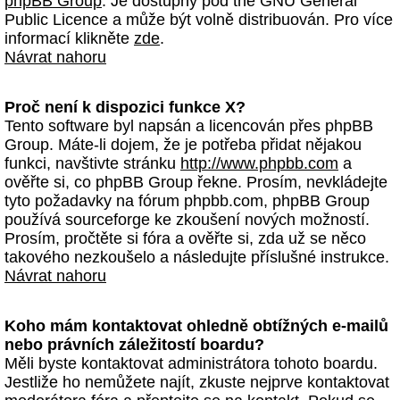
phpBB Group
. Je dostupný pod the GNU General
Public Licence a může být volně distribuován. Pro více
informací klikněte
zde
.
Návrat nahoru
Proč není k dispozici funkce X?
Tento software byl napsán a licencován přes phpBB
Group. Máte-li dojem, že je potřeba přidat nějakou
funkci, navštivte stránku
http://www.phpbb.com
a
ověřte si, co phpBB Group řekne. Prosím, nevkládejte
tyto požadavky na fórum phpbb.com, phpBB Group
používá sourceforge ke zkoušení nových možností.
Prosím, pročtěte si fóra a ověřte si, zda už se něco
takového nezkoušelo a následujte příslušné instrukce.
Návrat nahoru
Koho mám kontaktovat ohledně obtížných e-mailů
nebo právních záležitostí boardu?
Měli byste kontaktovat administrátora tohoto boardu.
Jestliže ho nemůžete najít, zkuste nejprve kontaktovat