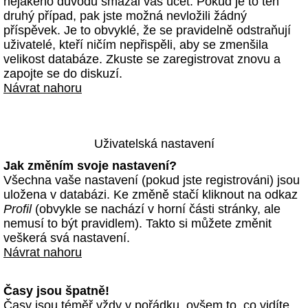
nějakého důvodu smazal váš účet. Pokud je to ten
druhý případ, pak jste možná nevložili žádný
příspěvek. Je to obvyklé, že se pravidelně odstraňují
uživatelé, kteří ničím nepřispěli, aby se zmenšila
velikost databáze. Zkuste se zaregistrovat znovu a
zapojte se do diskuzí.
Návrat nahoru
Uživatelská nastavení
Jak změním svoje nastavení?
Všechna vaše nastavení (pokud jste registrováni) jsou
uložena v databázi. Ke změně stačí kliknout na odkaz
Profil
(obvykle se nachází v horní části stránky, ale
nemusí to být pravidlem). Takto si můžete změnit
veškerá svá nastavení.
Návrat nahoru
Časy jsou špatně!
Časy jsou téměř vždy v pořádku, ovšem to, co vidíte