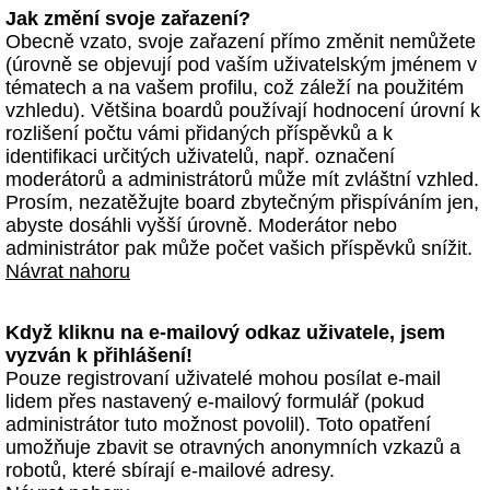
Jak změní svoje zařazení?
Obecně vzato, svoje zařazení přímo změnit nemůžete
(úrovně se objevují pod vaším uživatelským jménem v
tématech a na vašem profilu, což záleží na použitém
vzhledu). Většina boardů používají hodnocení úrovní k
rozlišení počtu vámi přidaných příspěvků a k
identifikaci určitých uživatelů, např. označení
moderátorů a administrátorů může mít zvláštní vzhled.
Prosím, nezatěžujte board zbytečným přispíváním jen,
abyste dosáhli vyšší úrovně. Moderátor nebo
administrátor pak může počet vašich příspěvků snížit.
Návrat nahoru
Když kliknu na e-mailový odkaz uživatele, jsem
vyzván k přihlášení!
Pouze registrovaní uživatelé mohou posílat e-mail
lidem přes nastavený e-mailový formulář (pokud
administrátor tuto možnost povolil). Toto opatření
umožňuje zbavit se otravných anonymních vzkazů a
robotů, které sbírají e-mailové adresy.