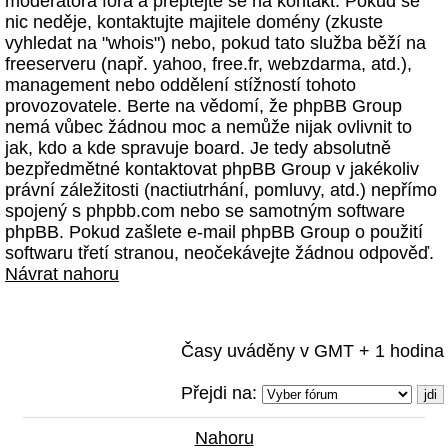
moderátora fóra a přeptejte se na kontakt. Pokud se
nic neděje, kontaktujte majitele domény (zkuste
vyhledat na "whois") nebo, pokud tato služba běží na
freeserveru (např. yahoo, free.fr, webzdarma, atd.),
management nebo oddělení stížností tohoto
provozovatele. Berte na vědomí, že phpBB Group
nemá vůbec žádnou moc a nemůže nijak ovlivnit to
jak, kdo a kde spravuje board. Je tedy absolutně
bezpředmětné kontaktovat phpBB Group v jakékoliv
právní záležitosti (nactiutrhání, pomluvy, atd.) nepřímo
spojený s phpbb.com nebo se samotným software
phpBB. Pokud zašlete e-mail phpBB Group o použití
softwaru třetí stranou, neočekávejte žádnou odpověď.
Návrat nahoru
Časy uváděny v GMT + 1 hodina
Přejdi na:
Nahoru