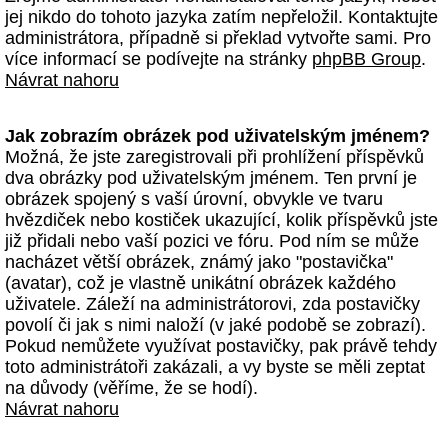
jej nikdo do tohoto jazyka zatím nepřeložil. Kontaktujte
administrátora, případně si překlad vytvořte sami. Pro
více informací se podívejte na stránky
phpBB Group
.
Návrat nahoru
Jak zobrazím obrázek pod uživatelským jménem?
Možná, že jste zaregistrovali při prohlížení příspěvků
dva obrázky pod uživatelským jménem. Ten první je
obrázek spojený s vaší úrovní, obvykle ve tvaru
hvězdiček nebo kostiček ukazující, kolik příspěvků jste
již přidali nebo vaší pozici ve fóru. Pod ním se může
nacházet větší obrázek, známý jako "postavička"
(avatar), což je vlastně unikátní obrázek každého
uživatele. Záleží na administrátorovi, zda postavičky
povolí či jak s nimi naloží (v jaké podobě se zobrazí).
Pokud nemůžete využívat postavičky, pak právě tehdy
toto administrátoři zakázali, a vy byste se měli zeptat
na důvody (věříme, že se hodí).
Návrat nahoru