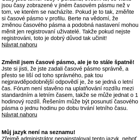
jsou časy zobrazené v jiném časovém pásmu než v
tom, ve kterém se nacházíte. Pokud je to tak, změňte
si časové pásmo v profilu. Berte na vědomí, že
změnou časového pásma a podobná nastavení mohou
měnit jen registrovaní uživatelé. Takže pokud nejste
registrováni, toto je dobrý důvod tak učinit!
Návrat nahoru
Změnil jsem časové pásmo, ale je to stále špatně!
Jste si jisti, že jste zadali časové pásmo správně, a
přesto se liší od toho správného, pak tou
nejpravděpodobnější odpovědí je, že se jedná o letní
čas. Fórum není stavěno na uplatňování rozdílu mezi
standardním a letním časem, takže se může jednat o 1
hodinový rozdíl. Řešením může být posunutí časového
pásma o jednu hodinu po dobu trvání letního času.
Návrat nahoru
Můj jazyk není na seznamu!
Zřejmě administrátor nenainstaloval tento jazyk, neboť