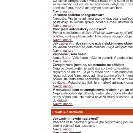
Už jste se zaregistrovali? Před přihlášením je nutné se 
se na důvody. Pokud jste se registrovali, nebyli jste z f
administrátora, možná má chybné nastavení fóra.
Návrat nahoru
Je vůbec potřeba se registrovat?
Nemusíte. Vše je na administrátorovi fóra, zda je potře
postavičky, soukromé zprávy, posílání e-mailů uživatelům,
Návrat nahoru
Proč jsem automaticky odhlášen?
Pokud nezaškrtnete tlačítko
Přihlásit automaticky při pří
políčko, když se přihlašujete. Toto ovšem nedoporučujeme
Návrat nahoru
Jak zabráním, aby se moje uživatelské jméno obje
Ve vašem nastavení najděte možnost
Skrýt vaši přítomno
Návrat nahoru
Zapomněl jsem heslo!
Nepanikařte! Vaše heslo můžeme obnovit. V tomto přípa
Návrat nahoru
Zaregistroval jsem se, ale nemohu se přihlásit!
Nejprve zkontrolujte, že zadáváte správné uživatelské j
registraci na odkaz
... a je mi méně než 13 let
, budete m
registrací, buď Vámi, nebo administrátorem před tím, než 
pokud jste tento email neobdrželi, ujistěte se, že vámi
obtěžovat. Pokud si jste jisti, že e-mailová adresa, kterou
Návrat nahoru
V minulosti jsem se zaregistroval, ovšem nyní se n
Nejpravděpodobnější důvody: zadali jste chybné uživatels
druhý případ, pak jste možná nevložili žádný příspěvek. Je
do diskuzí.
Návrat nahoru
Uživatelská nastavení
Jak změním svoje nastavení?
Všechna vaše nastavení (pokud jste registrováni) jsou u
změnit veškerá svá nastavení.
Návrat nahoru
Časy jsou špatně!