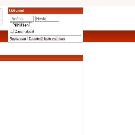
Uživatel
Zapamatovat
Registrovat
|
Zapomněl jsem své heslo