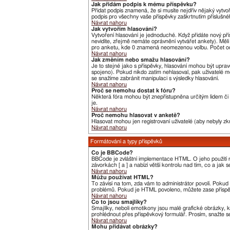
Jak přidám podpis k mému příspěvku?
Přidat podpis znamená, že si musíte nejdřív nějaký vytvo
podpis pro všechny vaše příspěvky zaškrtnutím příslušné
Návrat nahoru
Jak vytvořím hlasování?
Vytvoření hlasování je jednoduché. Když přidáte nový pří
nevidíte, zřejmě nemáte oprávnění vytvářet ankety). Měl
pro anketu, kde 0 znamená neomezenou volbu. Počet odp
Návrat nahoru
Jak změním nebo smažu hlasování?
Je to stejné jako s příspěvky, hlasování mohou být upr
spojeno). Pokud nikdo zatím nehlasoval, pak uživatelé m
se snažíme zabránit manipulaci s výsledky hlasování.
Návrat nahoru
Proč se nemohu dostat k fóru?
Některá fóra mohou být znepřístupněna určitým lidem či s
je.
Návrat nahoru
Proč nemohu hlasovat v anketě?
Hlasovat mohou jen registrovaní uživatelé (aby nebyly zk
Návrat nahoru
Formátování a typy příspěvků
Co je BBCode?
BBCode je zvláštní implementace HTML. O jeho použití r
závorkách [ a ] a nabízí větší kontrolu nad tím, co a jak
Návrat nahoru
Můžu používat HTML?
To závisí na tom, zda vám to administrátor povolí. Pokud t
problémů. Pokud je HTML povoleno, můžete zase příspěv
Návrat nahoru
Co to jsou smajlíky?
Smajlíky, neboli emotikony jsou malé grafické obrázky, 
prohlédnout přes příspěvkový formulář. Prosím, snažte s
Návrat nahoru
Mohu přidávat obrázky?