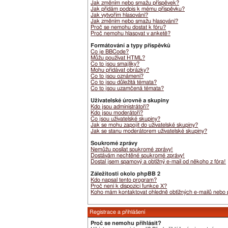
Jak změním nebo smažu příspěvek?
Jak přidám podpis k mému příspěvku?
Jak vytvořím hlasování?
Jak změním nebo smažu hlasování?
Proč se nemohu dostat k fóru?
Proč nemohu hlasovat v anketě?
Formátování a typy příspěvků
Co je BBCode?
Můžu používat HTML?
Co to jsou smajlíky?
Mohu přidávat obrázky?
Co to jsou oznámení?
Co to jsou důležitá témata?
Co to jsou uzamčená témata?
Uživatelské úrovně a skupiny
Kdo jsou administrátoři?
Kdo jsou moderátoři?
Co jsou uživatelské skupiny?
Jak se mohu zapojit do uživatelské skupiny?
Jak se stanu moderátorem uživatelské skupiny?
Soukromé zprávy
Nemůžu posílat soukromé zprávy!
Dostávám nechtěné soukromé zprávy!
Dostal jsem spamový a obtížný e-mail od někoho z fóra!
Záležitosti okolo phpBB 2
Kdo napsal tento program?
Proč není k dispozici funkce X?
Koho mám kontaktovat ohledně obtížných e-mailů nebo pr
Registrace a přihlášení
Proč se nemohu přihlásit?