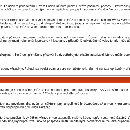
řit. To uděláte přes stránku
Profil
. Podpis můžete přidat k právě psanému příspěvku zatržením
ho políčka v nastavení profilu (je možné nepřidávat podpis k vybraným příspěvkům odstraněním 
spěvek (nebo upravujete první příspěvek, pokud můžete) měli byste vidět tlačítko
Přidat hlasov
i byste zadat název ankety a pak alespoň dvě možnosti (nastavte napsáním název otázky a kli
ovědí, které můžete zadat, určuje administrátor boardu.
avována původním autorem, moderátorem nebo administrátorem. Úpravu zahájíte kliknutím na prv
ohou vymazat nebo změnit položku v hlasování, v případě již uskutečněné volby to tak může uč
kupinám. Ke čtení, prohlížení, přispívání atd. potřebujete zvláštní autorizaci, kterou může pos
resleny výsledky). Pokud jste registrováni a stále nemůžete volit, zřejmě nemáte oprávněný pří
ozhoduje administrátor (můžete toto nepovolit pro jednotlivé příspěvky). BBCode sám o sobě 
 se zobrazí. Pro více informací o BBCode si prohlédněte
průvodce
.
o máte povoleno, zjistíte, že jen některé tagy fungují, což je
bezpečnostní
funkce, která zamez
ek od příspěvku tuto volbu zakázat.
které se používají k vyjádření výrazu emocí za použití malého kódu, např. :) znamená šťastný
e tyto smajlíky nepřeužívat, aby se příspěvek nestal nečitelným. Moderátor může také případn