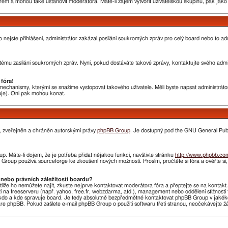
rem a mohou také ustanovit moderátora. Máte-li zájem vytvořit uživatelskou skupinu, pak jak
nebo nejste přihlášení, administrátor zakázal posílání soukromých zpráv pro celý board nebo to 
ému zasílání soukromých zpráv. Nyní, pokud dostáváte takové zprávy, kontaktujte svého admini
fóra!
chanismy, kterými se snažíme vystopovat takového uživatele. Měli byste napsat administrátorovi
huje). Oni pak mohou konat.
n, zveřejněn a chráněn autorskými právy
phpBB Group
. Je dostupný pod the GNU General Publi
. Máte-li dojem, že je potřeba přidat nějakou funkci, navštivte stránku
http://www.phpbb.co
roup používá sourceforge ke zkoušení nových možností. Prosím, pročtěte si fóra a ověřte si
nebo právních záležitostí boardu?
stliže ho nemůžete najít, zkuste nejprve kontaktovat moderátora fóra a přeptejte se na kontak
ží na freeserveru (např. yahoo, free.fr, webzdarma, atd.), management nebo oddělení stížnost
do a kde spravuje board. Je tedy absolutně bezpředmětné kontaktovat phpBB Group v jakékoliv 
 phpBB. Pokud zašlete e-mail phpBB Group o použití softwaru třetí stranou, neočekávejte 