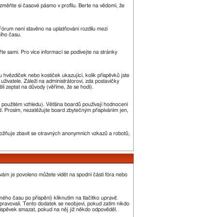
změňte si časové pásmo v profilu. Berte na vědomí, že
. Fórum není stavěno na uplatňování rozdílu mezi
ího času.
řte sami. Pro více informací se podívejte na stránky
u hvězdiček nebo kostiček ukazující, kolik příspěvků jste
uživatele. Záleží na administrátorovi, zda postavičky
ěli zeptat na důvody (věříme, že se hodí).
 použitém vzhledu). Většina boardů používají hodnocení
led. Prosím, nezatěžujte board zbytečným přispíváním jen,
umožňuje zbavit se otravných anonymních vzkazů a robotů,
 vám je povoleno můžete vidět na spodní části fóra nebo
ého času po přispění) kliknutím na tlačítko
upravit
.
upravovali. Tento dodatek se neobjeví, pokud zatím nikdo
říspěvek smazat, pokud na něj již někdo odpověděl.