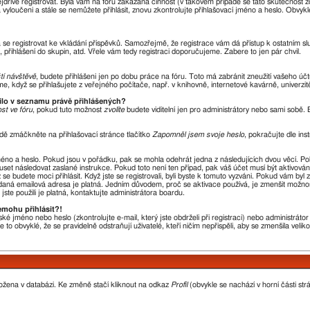
nejdříve registrovat. Byla vám na fóru zakázána činnost (v takovém případě se tato skutečnost 
óra vyloučeni a stále se nemůžete přihlásit, znovu zkontrolujte přihlašovací jméno a heslo. Obvy
ba se registrovat ke vkládání příspěvků. Samozřejmě, že registrace vám dá přístup k ostatní
 přihlášení do skupin, atd. Vřele vám tedy registraci doporučujeme. Zabere to jen pár chvil.
ští návštěvě
, budete přihlášeni jen po dobu práce na fóru. Toto má zabránit zneužití vašeho účtu
, když se přihlašujete z veřejného počítače, např. v knihovně, internetové kavárně, univerzit
vilo v seznamu právě přihlášených?
st ve fóru
, pokud tuto možnost
zvolíte
budete viditelní jen pro administrátory nebo sami sobě. B
dě zmáčkněte na přihlašovací stránce tlačítko
Zapomněl jsem svoje heslo
, pokračujte dle ins
méno a heslo. Pokud jsou v pořádku, pak se mohla odehrát jedna z následujících dvou věcí. P
uset následovat zaslané instrukce. Pokud toto není ten případ, pak váš účet musí být aktivová
se budete moci přihlásit. Když jste se registrovali, byli byste k tomuto vyzváni. Pokud vám byl
 zadaná emailová adresa je platná. Jedním důvodem, proč se aktivace používá, je zmenšit možno
 jste použili je platná, kontaktujte administrátora boardu.
emohu přihlásit?!
ké jméno nebo heslo (zkontrolujte e-mail, který jste obdrželi při registraci) nebo administrát
 to obvyklé, že se pravidelně odstraňují uživatelé, kteří ničím nepřispěli, aby se zmenšila veli
ložena v databázi. Ke změně stačí kliknout na odkaz
Profil
(obvykle se nachází v horní části str