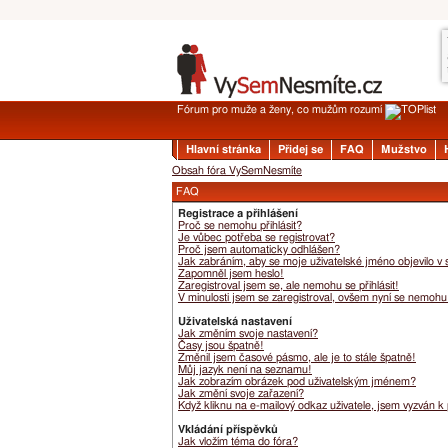
Fórum pro muže a ženy, co mužům rozumí
Hlavní stránka
Přidej se
FAQ
Mužstvo
Obsah fóra VySemNesmíte
FAQ
Registrace a přihlášení
Proč se nemohu přihlásit?
Je vůbec potřeba se registrovat?
Proč jsem automaticky odhlášen?
Jak zabráním, aby se moje uživatelské jméno objevilo v
Zapomněl jsem heslo!
Zaregistroval jsem se, ale nemohu se přihlásit!
V minulosti jsem se zaregistroval, ovšem nyní se nemohu 
Uživatelská nastavení
Jak změním svoje nastavení?
Časy jsou špatně!
Změnil jsem časové pásmo, ale je to stále špatně!
Můj jazyk není na seznamu!
Jak zobrazím obrázek pod uživatelským jménem?
Jak změní svoje zařazení?
Když kliknu na e-mailový odkaz uživatele, jsem vyzván k 
Vkládání příspěvků
Jak vložím téma do fóra?