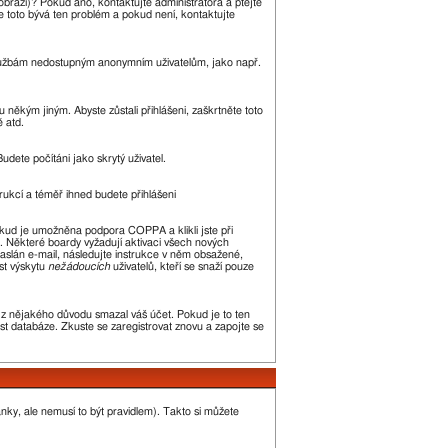
zobrazí)? Pokud ano, kontaktujte administrátora a ptejte
kle toto bývá ten problém a pokud není, kontaktujte
m službám nedostupným anonymním uživatelům, jako např.
 někým jiným. Abyste zůstali přihlášeni, zaškrtněte toto
ě atd.
udete počítáni jako skrytý uživatel.
trukcí a téměř ihned budete přihlášeni
okud je umožněna podpora COPPA a klikli jste při
n. Některé boardy vyžadují aktivaci všech nových
 zaslán e-mail, následujte instrukce v něm obsažené,
st výskytu
nežádoucích
uživatelů, kteří se snaží pouze
or z nějakého důvodu smazal váš účet. Pokud je to ten
kost databáze. Zkuste se zaregistrovat znovu a zapojte se
ánky, ale nemusí to být pravidlem). Takto si můžete