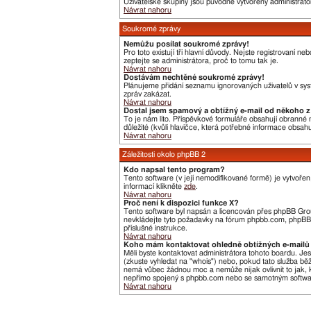
Uživatelské skupiny jsou původně vytvořeny administráto
Návrat nahoru
Soukromé zprávy
Nemůžu posílat soukromé zprávy!
Pro toto existují tři hlavní důvody. Nejste registrovaní 
zeptejte se administrátora, proč to tomu tak je.
Návrat nahoru
Dostávám nechtěné soukromé zprávy!
Plánujeme přidání seznamu ignorovaných uživatelů v syst
zpráv zakázat.
Návrat nahoru
Dostal jsem spamový a obtížný e-mail od někoho z 
To je nám líto. Příspěvkové formuláře obsahují obranné me
důležité (kvůli hlavičce, která potřebné informace obsa
Návrat nahoru
Záležitosti okolo phpBB 2
Kdo napsal tento program?
Tento software (v její nemodifikované formě) je vytvoře
informací klikněte
zde
.
Návrat nahoru
Proč není k dispozici funkce X?
Tento software byl napsán a licencován přes phpBB Group
nevkládejte tyto požadavky na fórum phpbb.com, phpBB G
příslušné instrukce.
Návrat nahoru
Koho mám kontaktovat ohledně obtížných e-mailů 
Měli byste kontaktovat administrátora tohoto boardu. Je
(zkuste vyhledat na "whois") nebo, pokud tato služba bě
nemá vůbec žádnou moc a nemůže nijak ovlivnit to jak, k
nepřímo spojený s phpbb.com nebo se samotným software
Návrat nahoru