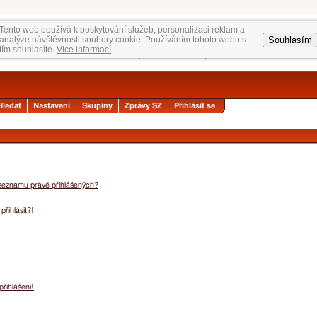
Tento web používá k poskytování služeb, personalizaci reklam a
Souhlasím
analýze návštěvnosti soubory cookie. Používáním tohoto webu s
tím souhlasíte.
Vice informací
Hledat
Nastavení
Skupiny
Zprávy SZ
Přihlásit se
 seznamu právě přihlášených?
přihlásit?!
přihlášení!