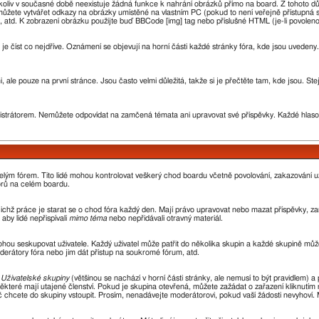
oliv v současné době neexistuje žádná funkce k nahrání obrázků přímo na board. Z tohoto d
žete vytvářet odkazy na obrázky umístěné na vlastním PC (pokud to není veřejně přístupná 
 atd. K zobrazení obrázku použijte buď BBCode [img] tag nebo příslušné HTML (je-li povoleno
 je číst co nejdříve. Oznámení se objevují na horní části každé stránky fóra, kde jsou uvede
 ale pouze na první stránce. Jsou často velmi důležitá, takže si je přečtěte tam, kde jsou. St
rátorem. Nemůžete odpovídat na zamčená témata ani upravovat své příspěvky. Každé hlaso
 celým fórem. Tito lidé mohou kontrolovat veškerý chod boardu včetně povolování, zakazování už
orů na celém boardu.
 jejichž práce je starat se o chod fóra každý den. Mají právo upravovat nebo mazat příspěvky,
aby lidé nepřispívali
mimo téma
nebo nepřidávali otravný materiál.
ohou seskupovat uživatele. Každý uživatel může patřit do několika skupin a každé skupině může
oderátory fóra nebo jim dát přístup na soukromé fórum, atd.
z
Uživatelské skupiny
(většinou se nachází v horní části stránky, ale nemusí to být pravidlem)
ěkteré mají utajené členství. Pokud je skupina otevřená, můžete zažádat o zařazení kliknutím n
oč chcete do skupiny vstoupit. Prosím, nenadávejte moderátorovi, pokud vaší žádosti nevyhoví.