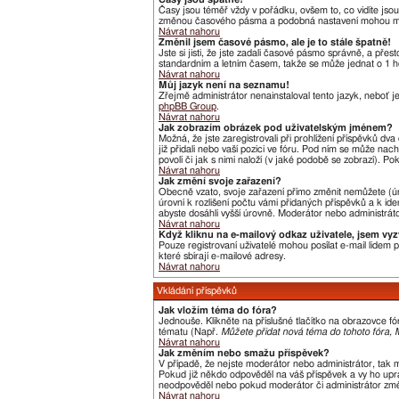
Časy jsou téměř vždy v pořádku, ovšem to, co vidíte jso
změnou časového pásma a podobná nastavení mohou měnit j
Návrat nahoru
Změnil jsem časové pásmo, ale je to stále špatně!
Jste si jisti, že jste zadali časové pásmo správně, a pře
standardním a letním časem, takže se může jednat o 1 h
Návrat nahoru
Můj jazyk není na seznamu!
Zřejmě administrátor nenainstaloval tento jazyk, neboť je
phpBB Group
.
Návrat nahoru
Jak zobrazím obrázek pod uživatelským jménem?
Možná, že jste zaregistrovali při prohlížení příspěvků dv
již přidali nebo vaší pozici ve fóru. Pod ním se může nac
povolí či jak s nimi naloží (v jaké podobě se zobrazí). P
Návrat nahoru
Jak změní svoje zařazení?
Obecně vzato, svoje zařazení přímo změnit nemůžete (úr
úrovní k rozlišení počtu vámi přidaných příspěvků a k ide
abyste dosáhli vyšší úrovně. Moderátor nebo administráto
Návrat nahoru
Když kliknu na e-mailový odkaz uživatele, jsem vyz
Pouze registrovaní uživatelé mohou posílat e-mail lidem
které sbírají e-mailové adresy.
Návrat nahoru
Vkládání příspěvků
Jak vložím téma do fóra?
Jednouše. Klikněte na příslušné tlačítko na obrazovce f
tématu (Např.
Můžete přidat nová téma do tohoto fóra, M
Návrat nahoru
Jak změním nebo smažu příspěvek?
V případě, že nejste moderátor nebo administrátor, tak 
Pokud již někdo odpověděl na váš příspěvek a vy ho uprav
neodpověděl nebo pokud moderátor či administrátor změni
Návrat nahoru