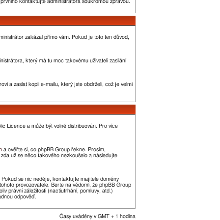
o prvního kontaktujte administrátora soukromou zprávou.
administrátor zakázal přímo vám. Pokud je toto ten důvod,
strátora, který má tu moc takovému uživateli zasílání
 a zaslat kopii e-mailu, který jste obdrželi, což je velmi
c Licence a může být volně distribuován. Pro více
m
a ověřte si, co phpBB Group řekne. Prosím,
, zda už se něco takového nezkoušelo a následujte
t. Pokud se nic neděje, kontaktujte majitele domény
í tohoto provozovatele. Berte na vědomí, že phpBB Group
právní záležitosti (nactiutrhání, pomluvy, atd.)
žádnou odpověď.
Časy uváděny v GMT + 1 hodina