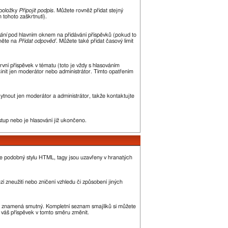
 položky
Připojit podpis
. Můžete rovněž přidat stejný
tohoto zaškrtnutí).
ání
pod hlavním oknem na přidávání příspěvků (pokud to
kněte na
Přidat odpověď
. Můžete také přidat časový limit
ní příspěvek v tématu (toto je vždy s hlasováním
init jen moderátor nebo administrátor. Tímto opatřením
kytnout jen moderátor a administrátor, takže kontaktujte
stup nebo je hlasování již ukončeno.
je podobný stylu HTML, tagy jsou uzavřeny v hranatých
í zneužití nebo zničení vzhledu či způsobení jiných
, :( znamená smutný. Kompletní seznam smajlíků si můžete
ě váš příspěvek v tomto směru změnit.