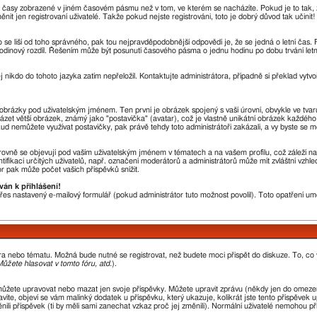
u časy zobrazené v jiném časovém pásmu než v tom, ve kterém se nacházíte. Pokud je to tak, 
en registrovaní uživatelé. Takže pokud nejste registrováni, toto je dobrý důvod tak učinit!
sto se liší od toho správného, pak tou nejpravděpodobnější odpovědí je, že se jedná o letní čas
odinový rozdíl. Řešením může být posunutí časového pásma o jednu hodinu po dobu trvání letn
j nikdo do tohoto jazyka zatím nepřeložil. Kontaktujte administrátora, případně si překlad vytvo
a obrázky pod uživatelským jménem. Ten první je obrázek spojený s vaší úrovní, obvykle ve tvar
házet větší obrázek, známý jako "postavička" (avatar), což je vlastně unikátní obrázek každého 
okud nemůžete využívat postavičky, pak právě tehdy toto administrátoři zakázali, a vy byste se m
ovně se objevují pod vaším uživatelským jménem v tématech a na vašem profilu, což záleží na
ntifikaci určitých uživatelů, např. označení moderátorů a administrátorů může mít zvláštní vzh
r pak může počet vašich příspěvků snížit.
ván k přihlášení!
 přes nastavený e-mailový formulář (pokud administrátor tuto možnost povolil). Toto opatření 
óra nebo tématu. Možná bude nutné se registrovat, než budete moci přispět do diskuze. To, co
ůžete hlasovat v tomto fóru, atd.
).
můžete upravovat nebo mazat jen svoje příspěvky. Můžete upravit zprávu (někdy jen do omezen
íte, objeví se vám malinký dodatek u příspěvku, který ukazuje, kolikrát jste tento příspěvek 
li příspěvek (ti by měli sami zanechat vzkaz proč jej změnili). Normální uživatelé nemohou p