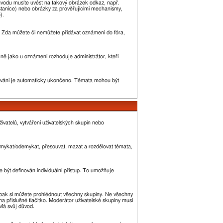
ůvodu musíte uvést na takový obrázek odkaz, např.
stanice) nebo obrázky za prověřujícími mechanismy,
).
ny. Zda můžete či nemůžete přidávat oznámení do fóra,
ejně jako u oznámení rozhoduje administrátor, kteří
vání je automaticky ukončeno. Témata mohou být
ivatelů, vytváření uživatelských skupin nebo
 zamykat/odemykat, přesouvat, mazat a rozdělovat témata,
 být definován individuální přístup. To umožňuje
 a pak si můžete prohlédnout všechny skupiny. Ne všechny
a příslušné tlačítko. Moderátor uživatelské skupiny musí
 Má svůj důvod.