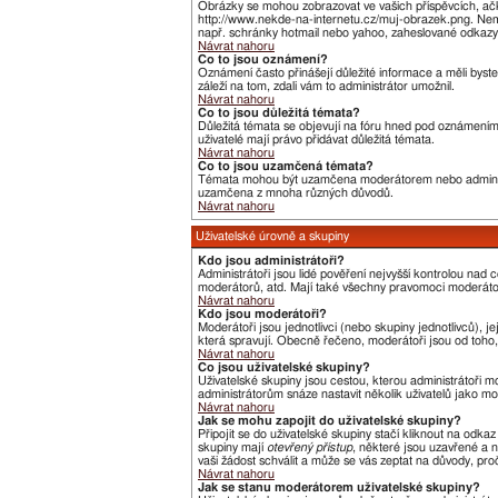
Obrázky se mohou zobrazovat ve vašich příspěvcích, ačk
http://www.nekde-na-internetu.cz/muj-obrazek.png. Nemů
např. schránky hotmail nebo yahoo, zaheslované odkazy,
Návrat nahoru
Co to jsou oznámení?
Oznámení často přinášejí důležité informace a měli byste
záleží na tom, zdali vám to administrátor umožnil.
Návrat nahoru
Co to jsou důležitá témata?
Důležitá témata se objevují na fóru hned pod oznámeními,
uživatelé mají právo přidávat důležitá témata.
Návrat nahoru
Co to jsou uzamčená témata?
Témata mohou být uzamčena moderátorem nebo administ
uzamčena z mnoha různých důvodů.
Návrat nahoru
Uživatelské úrovně a skupiny
Kdo jsou administrátoři?
Administrátoři jsou lidé pověření nejvyšší kontrolou nad
moderátorů, atd. Mají také všechny pravomoci moderát
Návrat nahoru
Kdo jsou moderátoři?
Moderátoři jsou jednotlivci (nebo skupiny jednotlivců),
která spravují. Obecně řečeno, moderátoři jsou od toho, 
Návrat nahoru
Co jsou uživatelské skupiny?
Uživatelské skupiny jsou cestou, kterou administrátoři m
administrátorům snáze nastavit několik uživatelů jako m
Návrat nahoru
Jak se mohu zapojit do uživatelské skupiny?
Připojit se do uživatelské skupiny stačí kliknout na odka
skupiny mají
otevřený přístup
, některé jsou uzavřené a n
vaši žádost schválit a může se vás zeptat na důvody, pr
Návrat nahoru
Jak se stanu moderátorem uživatelské skupiny?