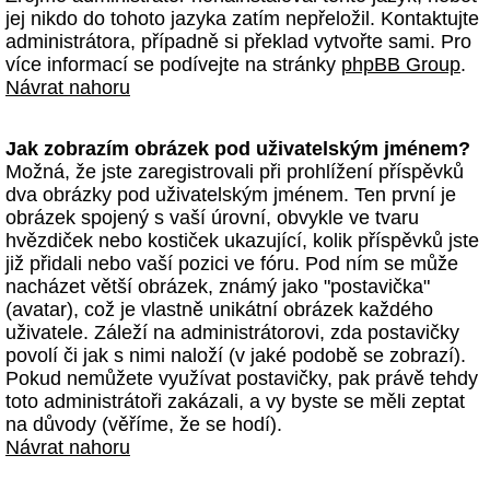
jej nikdo do tohoto jazyka zatím nepřeložil. Kontaktujte
administrátora, případně si překlad vytvořte sami. Pro
více informací se podívejte na stránky
phpBB Group
.
Návrat nahoru
Jak zobrazím obrázek pod uživatelským jménem?
Možná, že jste zaregistrovali při prohlížení příspěvků
dva obrázky pod uživatelským jménem. Ten první je
obrázek spojený s vaší úrovní, obvykle ve tvaru
hvězdiček nebo kostiček ukazující, kolik příspěvků jste
již přidali nebo vaší pozici ve fóru. Pod ním se může
nacházet větší obrázek, známý jako "postavička"
(avatar), což je vlastně unikátní obrázek každého
uživatele. Záleží na administrátorovi, zda postavičky
povolí či jak s nimi naloží (v jaké podobě se zobrazí).
Pokud nemůžete využívat postavičky, pak právě tehdy
toto administrátoři zakázali, a vy byste se měli zeptat
na důvody (věříme, že se hodí).
Návrat nahoru