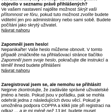
objevilo v seznamu právě přihlášených?
Ve vašem nastavení najděte možnost
Skrýt vaši
přítomnost ve fóru
, pokud tuto možnost
zvolíte
budete
viditelní jen pro administrátory nebo sami sobě. Budete
počítáni jako skrytý uživatel.
Návrat nahoru
Zapomněl jsem heslo!
Nepanikařte! Vaše heslo můžeme obnovit. V tomto
případě zmáčkněte na přihlašovací stránce tlačítko
Zapomněl jsem svoje heslo
, pokračujte dle instrukcí a
téměř ihned budete přihlášeni
Návrat nahoru
Zaregistroval jsem se, ale nemohu se přihlásit!
Nejprve zkontrolujte, že zadáváte správné uživatelské
jméno a heslo. Pokud jsou v pořádku, pak se mohla
odehrát jedna z následujících dvou věcí. Pokud je
umožněna podpora COPPA a klikli jste při registraci na
odkaz
... a je mi méně než 13 let
, budete muset