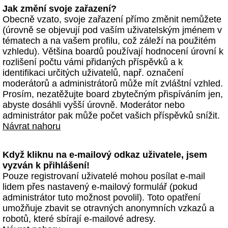
Jak změní svoje zařazení?
Obecně vzato, svoje zařazení přímo změnit nemůžete
(úrovně se objevují pod vaším uživatelským jménem v
tématech a na vašem profilu, což záleží na použitém
vzhledu). Většina boardů používají hodnocení úrovní k
rozlišení počtu vámi přidaných příspěvků a k
identifikaci určitých uživatelů, např. označení
moderátorů a administrátorů může mít zvláštní vzhled.
Prosím, nezatěžujte board zbytečným přispíváním jen,
abyste dosáhli vyšší úrovně. Moderátor nebo
administrátor pak může počet vašich příspěvků snížit.
Návrat nahoru
Když kliknu na e-mailový odkaz uživatele, jsem
vyzván k přihlášení!
Pouze registrovaní uživatelé mohou posílat e-mail
lidem přes nastavený e-mailový formulář (pokud
administrátor tuto možnost povolil). Toto opatření
umožňuje zbavit se otravných anonymních vzkazů a
robotů, které sbírají e-mailové adresy.