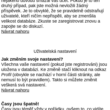
nějakého důvodu smazal váš účet. Pokud je to ten
druhý případ, pak jste možná nevložili žádný
příspěvek. Je to obvyklé, že se pravidelně odstraňují
uživatelé, kteří ničím nepřispěli, aby se zmenšila
velikost databáze. Zkuste se zaregistrovat znovu a
zapojte se do diskuzí.
Návrat nahoru
Uživatelská nastavení
Jak změním svoje nastavení?
Všechna vaše nastavení (pokud jste registrováni) jsou
uložena v databázi. Ke změně stačí kliknout na odkaz
Profil
(obvykle se nachází v horní části stránky, ale
nemusí to být pravidlem). Takto si můžete změnit
veškerá svá nastavení.
Návrat nahoru
Časy jsou špatně!
Časy jsou téměř vždy v pořádku, ovšem to, co vidíte