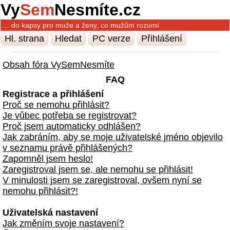
Vy
Sem
Nesmíte.cz
… do kapsy pro muže a ženy, co mužům rozumí
Hl. strana
Hledat
PC verze
Přihlášení
Obsah fóra VySemNesmíte
FAQ
Registrace a přihlášení
Proč se nemohu přihlásit?
Je vůbec potřeba se registrovat?
Proč jsem automaticky odhlášen?
Jak zabráním, aby se moje uživatelské jméno objevilo
v seznamu právě přihlášených?
Zapomněl jsem heslo!
Zaregistroval jsem se, ale nemohu se přihlásit!
V minulosti jsem se zaregistroval, ovšem nyní se
nemohu přihlásit?!
Uživatelská nastavení
Jak změním svoje nastavení?