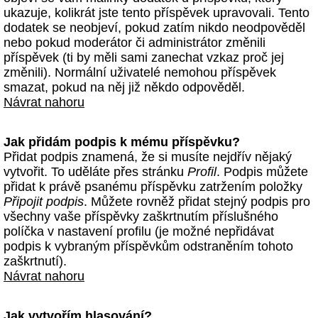
ukazuje, kolikrát jste tento příspěvek upravovali. Tento
dodatek se neobjeví, pokud zatím nikdo neodpověděl
nebo pokud moderátor či administrátor změnili
příspěvek (ti by měli sami zanechat vzkaz proč jej
změnili). Normální uživatelé nemohou příspěvek
smazat, pokud na něj již někdo odpověděl.
Návrat nahoru
Jak přidám podpis k mému příspěvku?
Přidat podpis znamená, že si musíte nejdřív nějaký
vytvořit. To uděláte přes stránku
Profil
. Podpis můžete
přidat k právě psanému příspěvku zatržením položky
Připojit podpis
. Můžete rovněž přidat stejný podpis pro
všechny vaše příspěvky zaškrtnutím příslušného
políčka v nastavení profilu (je možné nepřidávat
podpis k vybraným příspěvkům odstraněním tohoto
zaškrtnutí).
Návrat nahoru
Jak vytvořím hlasování?