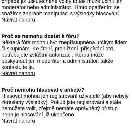
případě již uskutečněné volby to tak může učinit jen
moderátor nebo administrátor. Tímto opatřením se
snažíme zabránit manipulaci s výsledky hlasování.
Návrat nahoru
Proč se nemohu dostat k fóru?
Některá fóra mohou být znepřístupněna určitým lidem
či skupinám. Ke čtení, prohlížení, přispívání atd.
potřebujete zvláštní autorizaci, kterou může
poskytnout jen moderátor a administrátor, takže
kontaktujte je.
Návrat nahoru
Proč nemohu hlasovat v anketě?
Hlasovat mohou jen registrovaní uživatelé (aby nebyly
zkresleny výsledky). Pokud jste registrováni a stále
nemůžete volit, zřejmě nemáte oprávněný přístup
nebo je hlasování již ukončeno.
Návrat nahoru