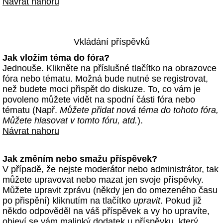
Návrat nahoru
Vkládání příspěvků
Jak vložím téma do fóra?
Jednouše. Klikněte na příslušné tlačítko na obrazovce
fóra nebo tématu. Možná bude nutné se registrovat,
než budete moci přispět do diskuze. To, co vám je
povoleno můžete vidět na spodní části fóra nebo
tématu (Např.
Můžete přidat nová téma do tohoto fóra,
Můžete hlasovat v tomto fóru, atd.
).
Návrat nahoru
Jak změním nebo smažu příspěvek?
V případě, že nejste moderátor nebo administrátor, tak
můžete upravovat nebo mazat jen svoje příspěvky.
Můžete upravit zprávu (někdy jen do omezeného času
po přispění) kliknutím na tlačítko
upravit
. Pokud již
někdo odpověděl na váš příspěvek a vy ho upravíte,
objeví se vám malinký dodatek u příspěvku, který