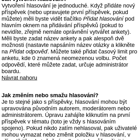
Vytvoření hlasování je jednoduché. Když přidáte nový
příspěvek (nebo upravujete první příspěvek, pokud
můžete) měli byste vidět tlačítko
Přidat hlasování
pod
hlavním oknem na přidávání příspěvků (pokud to
nevidíte, zřejmě nemáte oprávnění vytvářet ankety).
Měli byste zadat název ankety a pak alespoň dvě
možnosti (nastavte napsáním název otázky a klikněte
na
Přidat odpověď
. Můžete také přidat časový limit pro
anketu, kde 0 znamená neomezenou volbu. Počet
odpovědí, které můžete zadat, určuje administrátor
boardu.
Návrat nahoru
Jak změním nebo smažu hlasování?
Je to stejné jako s příspěvky, hlasování mohou být
upravována původním autorem, moderátorem nebo
administrátorem. Úpravu zahájíte kliknutím na první
příspěvek v tématu (toto je vždy s hlasováním
spojeno). Pokud nikdo zatím nehlasoval, pak uživatelé
mohou vymazat nebo změnit položku v hlasování, v