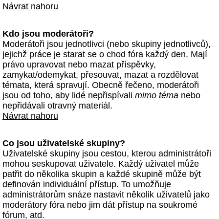
Návrat nahoru
Kdo jsou moderátoři?
Moderátoři jsou jednotlivci (nebo skupiny jednotlivců),
jejichž práce je starat se o chod fóra každý den. Mají
právo upravovat nebo mazat příspěvky,
zamykat/odemykat, přesouvat, mazat a rozdělovat
témata, která spravují. Obecně řečeno, moderátoři
jsou od toho, aby lidé nepřispívali
mimo téma
nebo
nepřidávali otravný materiál.
Návrat nahoru
Co jsou uživatelské skupiny?
Uživatelské skupiny jsou cestou, kterou administrátoři
mohou seskupovat uživatele. Každý uživatel může
patřit do několika skupin a každé skupině může být
definován individuální přístup. To umožňuje
administrátorům snáze nastavit několik uživatelů jako
moderátory fóra nebo jim dát přístup na soukromé
fórum, atd.