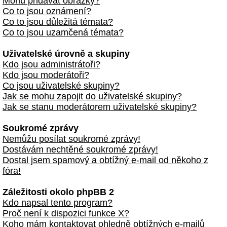
Mohu přidávat obrázky?
Co to jsou oznámení?
Co to jsou důležitá témata?
Co to jsou uzamčená témata?
Uživatelské úrovně a skupiny
Kdo jsou administrátoři?
Kdo jsou moderátoři?
Co jsou uživatelské skupiny?
Jak se mohu zapojit do uživatelské skupiny?
Jak se stanu moderátorem uživatelské skupiny?
Soukromé zprávy
Nemůžu posílat soukromé zprávy!
Dostávám nechtěné soukromé zprávy!
Dostal jsem spamový a obtížný e-mail od někoho z
fóra!
Záležitosti okolo phpBB 2
Kdo napsal tento program?
Proč není k dispozici funkce X?
Koho mám kontaktovat ohledně obtížných e-mailů