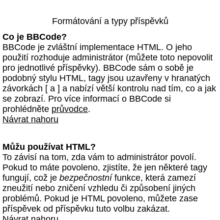
Formátování a typy příspěvků
Co je BBCode?
BBCode je zvláštní implementace HTML. O jeho
použití rozhoduje administrátor (můžete toto nepovolit
pro jednotlivé příspěvky). BBCode sám o sobě je
podobný stylu HTML, tagy jsou uzavřeny v hranatých
závorkách [ a ] a nabízí větší kontrolu nad tím, co a jak
se zobrazí. Pro více informací o BBCode si
prohlédněte
průvodce
.
Návrat nahoru
Můžu používat HTML?
To závisí na tom, zda vám to administrátor povolí.
Pokud to máte povoleno, zjistíte, že jen některé tagy
fungují, což je
bezpečnostní
funkce, která zamezí
zneužití nebo zničení vzhledu či způsobení jiných
problémů. Pokud je HTML povoleno, můžete zase
příspěvek od příspěvku tuto volbu zakázat.
Návrat nahoru