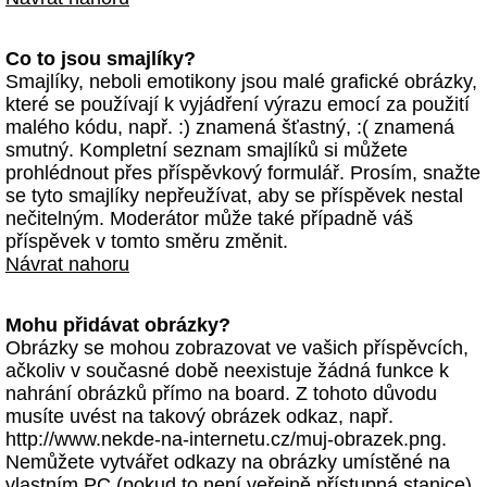
Co to jsou smajlíky?
Smajlíky, neboli emotikony jsou malé grafické obrázky,
které se používají k vyjádření výrazu emocí za použití
malého kódu, např. :) znamená šťastný, :( znamená
smutný. Kompletní seznam smajlíků si můžete
prohlédnout přes příspěvkový formulář. Prosím, snažte
se tyto smajlíky nepřeužívat, aby se příspěvek nestal
nečitelným. Moderátor může také případně váš
příspěvek v tomto směru změnit.
Návrat nahoru
Mohu přidávat obrázky?
Obrázky se mohou zobrazovat ve vašich příspěvcích,
ačkoliv v současné době neexistuje žádná funkce k
nahrání obrázků přímo na board. Z tohoto důvodu
musíte uvést na takový obrázek odkaz, např.
http://www.nekde-na-internetu.cz/muj-obrazek.png.
Nemůžete vytvářet odkazy na obrázky umístěné na
vlastním PC (pokud to není veřejně přístupná stanice)