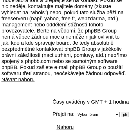
moderátora fóra a přeptejte se na kontakt. Pokud se
nic neděje, kontaktujte majitele domény (zkuste
vyhledat na "whois") nebo, pokud tato služba běží na
freeserveru (např. yahoo, free.fr, webzdarma, atd.),
management nebo oddělení stížností tohoto
provozovatele. Berte na vědomí, že phpBB Group
nemá vůbec žádnou moc a nemůže nijak ovlivnit to
jak, kdo a kde spravuje board. Je tedy absolutně
bezpředmětné kontaktovat phpBB Group v jakékoliv
právní záležitosti (nactiutrhání, pomluvy, atd.) nepřímo
spojený s phpbb.com nebo se samotným software
phpBB. Pokud zašlete e-mail phpBB Group o použití
softwaru třetí stranou, neočekávejte žádnou odpověď.
Návrat nahoru
Časy uváděny v GMT + 1 hodina
Přejdi na:
Nahoru