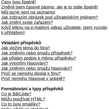
Časy jsou špatně!
Změnil jsem časové pásmo, ale je to stále špatně!
Můj jazyk není na seznamu!
Jak zobrazím obrázek pod uživatelským jménem?
Jak změní svoje zařazení?
Když kliknu na e-mailový odkaz uživatele, jsem vyzván
k přihlášení!
Vkládání příspěvků
Jak vložím téma do fóra?
Jak změním nebo smažu příspěvek?
Jak přidám podpis k mému příspěvku?
Jak vytvořím hlasování?
Jak změním nebo smažu hlasování?
Proč se nemohu dostat k fóru?
Proč nemohu hlasovat v anketě?
Formátování a typy příspěvků
Co je BBCode?
Můžu používat HTML?
Co to jsou smajlíky?