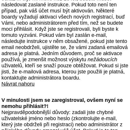
následovat zaslané instrukce. Pokud toto není ten
případ, pak váš účet musí být aktivován. Některé
boardy vyžadují aktivaci všech nových registrací, buď
Vámi, nebo administrátorem před tím, než se budete
moci přihlásit. Když jste se registrovali, byli byste k
tomuto vyzváni. Pokud vám byl zaslán e-mail,
následujte instrukce v něm obsažené, pokud jste tento
email neobdrželi, ujistěte se, že vámi zadaná emailová
adresa je platná. Jedním důvodem, proč se aktivace
používá, je zmenšit možnost výskytu
nežádoucích
uživatelů, kteří se snaží pouze obtěžovat. Pokud si jste
jisti, že e-mailová adresa, kterou jste použili je platná,
kontaktujte administrátora boardu.
Návrat nahoru
V minulosti jsem se zaregistroval, ovšem nyní se
nemohu přihlásit?!
Nejpravděpodobnější důvody: zadali jste chybné
uživatelské jméno nebo heslo (zkontrolujte e-mail,
který jste obdrželi při registraci) nebo administrátor z