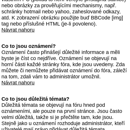
nebo obrázky za prověřujícími mechanismy, např.
schránky hotmail nebo yahoo, zaheslované odkazy,
atd. K zobrazení obrázku použijte buď BBCode [img]
tag nebo příslušné HTML (je-li povoleno).
Návrat nahoru
Co to jsou oznámení?
Oznámení často přinášejí důležité informace a měli
byste je číst co nejdříve. Oznámení se objevují na
horní části každé stránky fóra, kde jsou uvedeny. Zda
můžete či nemůžete přidávat oznámení do fóra, záleží
na tom, zdali vám to administrátor umožnil.
Návrat nahoru
Co to jsou důležitá témata?
Důležitá témata se objevují na fóru hned pod
oznámeními, ale pouze na první stránce. Jsou často
velmi důležitá, takže si je přečtěte tam, kde jsou.
Stejně jako u oznámení rozhoduje administrátor, kteří
uživatelé mají právo přidávat důležitá témata.