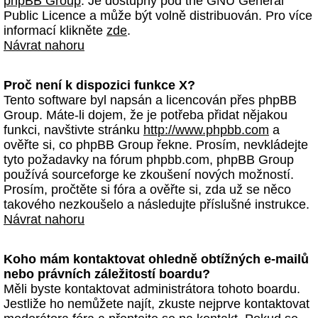
phpBB Group
. Je dostupný pod the GNU General
Public Licence a může být volně distribuován. Pro více
informací klikněte
zde
.
Návrat nahoru
Proč není k dispozici funkce X?
Tento software byl napsán a licencován přes phpBB
Group. Máte-li dojem, že je potřeba přidat nějakou
funkci, navštivte stránku
http://www.phpbb.com
a
ověřte si, co phpBB Group řekne. Prosím, nevkládejte
tyto požadavky na fórum phpbb.com, phpBB Group
používá sourceforge ke zkoušení nových možností.
Prosím, pročtěte si fóra a ověřte si, zda už se něco
takového nezkoušelo a následujte příslušné instrukce.
Návrat nahoru
Koho mám kontaktovat ohledně obtížných e-mailů
nebo právních záležitostí boardu?
Měli byste kontaktovat administrátora tohoto boardu.
Jestliže ho nemůžete najít, zkuste nejprve kontaktovat