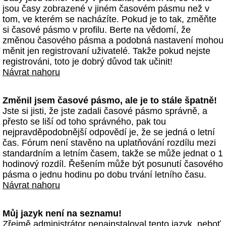
jsou časy zobrazené v jiném časovém pásmu než v
tom, ve kterém se nacházíte. Pokud je to tak, změňte
si časové pásmo v profilu. Berte na vědomí, že
změnou časového pásma a podobná nastavení mohou
měnit jen registrovaní uživatelé. Takže pokud nejste
registrováni, toto je dobrý důvod tak učinit!
Návrat nahoru
Změnil jsem časové pásmo, ale je to stále špatně!
Jste si jisti, že jste zadali časové pásmo správně, a
přesto se liší od toho správného, pak tou
nejpravděpodobnější odpovědí je, že se jedná o letní
čas. Fórum není stavěno na uplatňování rozdílu mezi
standardním a letním časem, takže se může jednat o 1
hodinový rozdíl. Řešením může být posunutí časového
pásma o jednu hodinu po dobu trvání letního času.
Návrat nahoru
Můj jazyk není na seznamu!
Zřejmě administrátor nenainstaloval tento jazyk, neboť