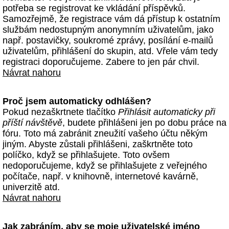
potřeba se registrovat ke vkládání příspěvků.
Samozřejmě, že registrace vám dá přístup k ostatním
službám nedostupným anonymním uživatelům, jako
např. postavičky, soukromé zprávy, posílání e-mailů
uživatelům, přihlášení do skupin, atd. Vřele vám tedy
registraci doporučujeme. Zabere to jen pár chvil.
Návrat nahoru
Proč jsem automaticky odhlášen?
Pokud nezaškrtnete tlačítko
Přihlásit automaticky při
příští návštěvě
, budete přihlášeni jen po dobu práce na
fóru. Toto má zabránit zneužití vašeho účtu někým
jiným. Abyste zůstali přihlášeni, zaškrtněte toto
políčko, když se přihlašujete. Toto ovšem
nedoporučujeme, když se přihlašujete z veřejného
počítače, např. v knihovně, internetové kavárně,
univerzitě atd.
Návrat nahoru
Jak zabráním, aby se moje uživatelské jméno