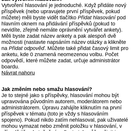
Vytvoření hlasování je jednoduché. Když přidáte nový
příspěvek (nebo upravujete první příspěvek, pokud
můžete) měli byste vidět tlačítko
Přidat hlasování
pod
hlavním oknem na přidávání příspěvků (pokud to
nevidíte, zřejmě nemáte oprávnění vytvářet ankety).
Měli byste zadat název ankety a pak alespoň dvě
možnosti (nastavte napsáním název otázky a klikněte
na
Přidat odpověď
. Můžete také přidat časový limit pro
anketu, kde 0 znamená neomezenou volbu. Počet
odpovědí, které můžete zadat, určuje administrátor
boardu.
Návrat nahoru
Jak změním nebo smažu hlasování?
Je to stejné jako s příspěvky, hlasování mohou být
upravována původním autorem, moderátorem nebo
administrátorem. Úpravu zahájíte kliknutím na první
příspěvek v tématu (toto je vždy s hlasováním
spojeno). Pokud nikdo zatím nehlasoval, pak uživatelé
mohou vymazat nebo změnit položku v hlasování, v