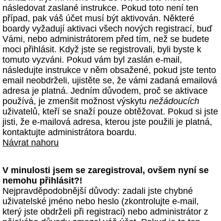
následovat zaslané instrukce. Pokud toto není ten
případ, pak váš účet musí být aktivován. Některé
boardy vyžadují aktivaci všech nových registrací, buď
Vámi, nebo administrátorem před tím, než se budete
moci přihlásit. Když jste se registrovali, byli byste k
tomuto vyzváni. Pokud vám byl zaslán e-mail,
následujte instrukce v něm obsažené, pokud jste tento
email neobdrželi, ujistěte se, že vámi zadaná emailová
adresa je platná. Jedním důvodem, proč se aktivace
používá, je zmenšit možnost výskytu
nežádoucích
uživatelů, kteří se snaží pouze obtěžovat. Pokud si jste
jisti, že e-mailová adresa, kterou jste použili je platná,
kontaktujte administrátora boardu.
Návrat nahoru
V minulosti jsem se zaregistroval, ovšem nyní se
nemohu přihlásit?!
Nejpravděpodobnější důvody: zadali jste chybné
uživatelské jméno nebo heslo (zkontrolujte e-mail,
který jste obdrželi při registraci) nebo administrátor z