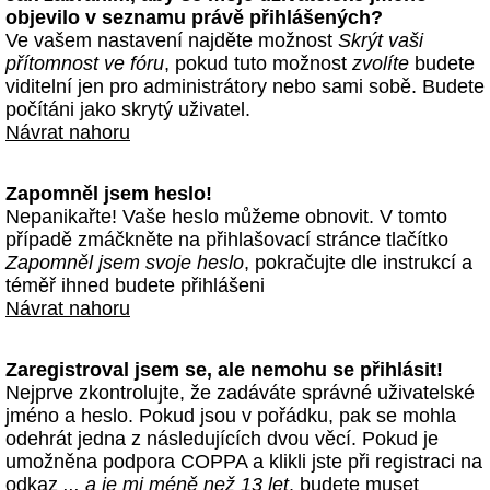
objevilo v seznamu právě přihlášených?
Ve vašem nastavení najděte možnost
Skrýt vaši
přítomnost ve fóru
, pokud tuto možnost
zvolíte
budete
viditelní jen pro administrátory nebo sami sobě. Budete
počítáni jako skrytý uživatel.
Návrat nahoru
Zapomněl jsem heslo!
Nepanikařte! Vaše heslo můžeme obnovit. V tomto
případě zmáčkněte na přihlašovací stránce tlačítko
Zapomněl jsem svoje heslo
, pokračujte dle instrukcí a
téměř ihned budete přihlášeni
Návrat nahoru
Zaregistroval jsem se, ale nemohu se přihlásit!
Nejprve zkontrolujte, že zadáváte správné uživatelské
jméno a heslo. Pokud jsou v pořádku, pak se mohla
odehrát jedna z následujících dvou věcí. Pokud je
umožněna podpora COPPA a klikli jste při registraci na
odkaz
... a je mi méně než 13 let
, budete muset