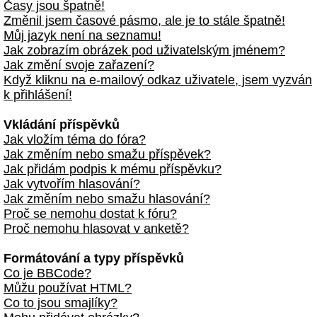
Časy jsou špatně!
Změnil jsem časové pásmo, ale je to stále špatně!
Můj jazyk není na seznamu!
Jak zobrazím obrázek pod uživatelským jménem?
Jak změní svoje zařazení?
Když kliknu na e-mailový odkaz uživatele, jsem vyzván
k přihlášení!
Vkládání příspěvků
Jak vložím téma do fóra?
Jak změním nebo smažu příspěvek?
Jak přidám podpis k mému příspěvku?
Jak vytvořím hlasování?
Jak změním nebo smažu hlasování?
Proč se nemohu dostat k fóru?
Proč nemohu hlasovat v anketě?
Formátování a typy příspěvků
Co je BBCode?
Můžu používat HTML?
Co to jsou smajlíky?