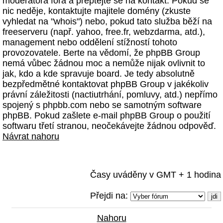
moderátora fóra a přeptejte se na kontakt. Pokud se
nic neděje, kontaktujte majitele domény (zkuste
vyhledat na "whois") nebo, pokud tato služba běží na
freeserveru (např. yahoo, free.fr, webzdarma, atd.),
management nebo oddělení stížností tohoto
provozovatele. Berte na vědomí, že phpBB Group
nemá vůbec žádnou moc a nemůže nijak ovlivnit to
jak, kdo a kde spravuje board. Je tedy absolutně
bezpředmětné kontaktovat phpBB Group v jakékoliv
právní záležitosti (nactiutrhání, pomluvy, atd.) nepřímo
spojený s phpbb.com nebo se samotným software
phpBB. Pokud zašlete e-mail phpBB Group o použití
softwaru třetí stranou, neočekávejte žádnou odpověď.
Návrat nahoru
Časy uváděny v GMT + 1 hodina
Přejdi na:
Nahoru