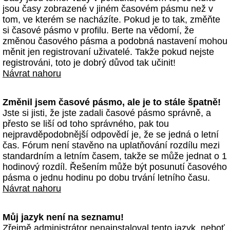
jsou časy zobrazené v jiném časovém pásmu než v
tom, ve kterém se nacházíte. Pokud je to tak, změňte
si časové pásmo v profilu. Berte na vědomí, že
změnou časového pásma a podobná nastavení mohou
měnit jen registrovaní uživatelé. Takže pokud nejste
registrováni, toto je dobrý důvod tak učinit!
Návrat nahoru
Změnil jsem časové pásmo, ale je to stále špatně!
Jste si jisti, že jste zadali časové pásmo správně, a
přesto se liší od toho správného, pak tou
nejpravděpodobnější odpovědí je, že se jedná o letní
čas. Fórum není stavěno na uplatňování rozdílu mezi
standardním a letním časem, takže se může jednat o 1
hodinový rozdíl. Řešením může být posunutí časového
pásma o jednu hodinu po dobu trvání letního času.
Návrat nahoru
Můj jazyk není na seznamu!
Zřejmě administrátor nenainstaloval tento jazyk, neboť