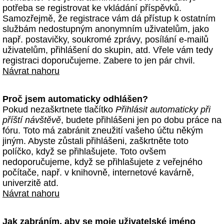
potřeba se registrovat ke vkládání příspěvků.
Samozřejmě, že registrace vám dá přístup k ostatním
službám nedostupným anonymním uživatelům, jako
např. postavičky, soukromé zprávy, posílání e-mailů
uživatelům, přihlášení do skupin, atd. Vřele vám tedy
registraci doporučujeme. Zabere to jen pár chvil.
Návrat nahoru
Proč jsem automaticky odhlášen?
Pokud nezaškrtnete tlačítko
Přihlásit automaticky při
příští návštěvě
, budete přihlášeni jen po dobu práce na
fóru. Toto má zabránit zneužití vašeho účtu někým
jiným. Abyste zůstali přihlášeni, zaškrtněte toto
políčko, když se přihlašujete. Toto ovšem
nedoporučujeme, když se přihlašujete z veřejného
počítače, např. v knihovně, internetové kavárně,
univerzitě atd.
Návrat nahoru
Jak zabráním, aby se moje uživatelské jméno