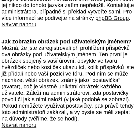
jej nikdo do tohoto jazyka zatím nepřeložil. Kontaktujte
administrátora, případně si překlad vytvořte sami. Pro
více informací se podívejte na stránky
phpBB Group
.
Návrat nahoru
Jak zobrazím obrázek pod uživatelským jménem?
Možná, že jste zaregistrovali při prohlížení příspěvků
dva obrázky pod uživatelským jménem. Ten první je
obrázek spojený s vaší úrovní, obvykle ve tvaru
hvězdiček nebo kostiček ukazující, kolik příspěvků jste
již přidali nebo vaší pozici ve fóru. Pod ním se může
nacházet větší obrázek, známý jako "postavička"
(avatar), což je vlastně unikátní obrázek každého
uživatele. Záleží na administrátorovi, zda postavičky
povolí či jak s nimi naloží (v jaké podobě se zobrazí).
Pokud nemůžete využívat postavičky, pak právě tehdy
toto administrátoři zakázali, a vy byste se měli zeptat
na důvody (věříme, že se hodí).
Návrat nahoru