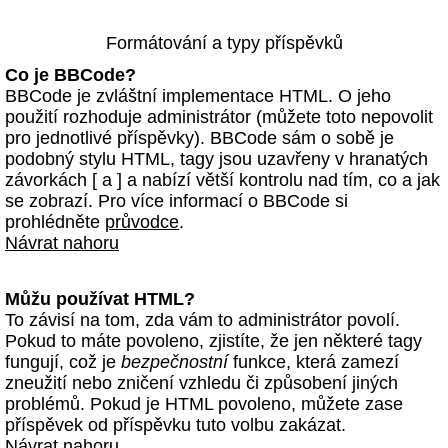
Formátování a typy příspěvků
Co je BBCode?
BBCode je zvláštní implementace HTML. O jeho
použití rozhoduje administrátor (můžete toto nepovolit
pro jednotlivé příspěvky). BBCode sám o sobě je
podobný stylu HTML, tagy jsou uzavřeny v hranatých
závorkách [ a ] a nabízí větší kontrolu nad tím, co a jak
se zobrazí. Pro více informací o BBCode si
prohlédněte
průvodce
.
Návrat nahoru
Můžu používat HTML?
To závisí na tom, zda vám to administrátor povolí.
Pokud to máte povoleno, zjistíte, že jen některé tagy
fungují, což je
bezpečnostní
funkce, která zamezí
zneužití nebo zničení vzhledu či způsobení jiných
problémů. Pokud je HTML povoleno, můžete zase
příspěvek od příspěvku tuto volbu zakázat.
Návrat nahoru