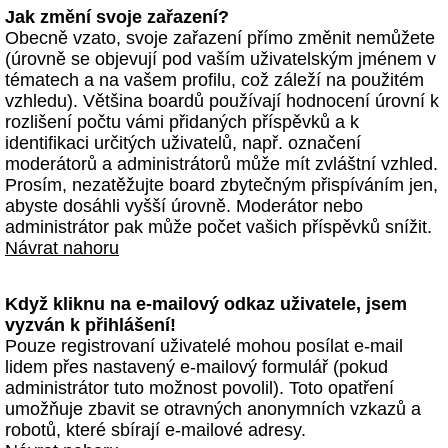
Jak změní svoje zařazení?
Obecně vzato, svoje zařazení přímo změnit nemůžete
(úrovně se objevují pod vaším uživatelským jménem v
tématech a na vašem profilu, což záleží na použitém
vzhledu). Většina boardů používají hodnocení úrovní k
rozlišení počtu vámi přidaných příspěvků a k
identifikaci určitých uživatelů, např. označení
moderátorů a administrátorů může mít zvláštní vzhled.
Prosím, nezatěžujte board zbytečným přispíváním jen,
abyste dosáhli vyšší úrovně. Moderátor nebo
administrátor pak může počet vašich příspěvků snížit.
Návrat nahoru
Když kliknu na e-mailový odkaz uživatele, jsem
vyzván k přihlášení!
Pouze registrovaní uživatelé mohou posílat e-mail
lidem přes nastavený e-mailový formulář (pokud
administrátor tuto možnost povolil). Toto opatření
umožňuje zbavit se otravných anonymních vzkazů a
robotů, které sbírají e-mailové adresy.