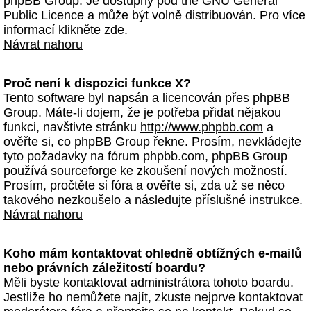
phpBB Group
. Je dostupný pod the GNU General
Public Licence a může být volně distribuován. Pro více
informací klikněte
zde
.
Návrat nahoru
Proč není k dispozici funkce X?
Tento software byl napsán a licencován přes phpBB
Group. Máte-li dojem, že je potřeba přidat nějakou
funkci, navštivte stránku
http://www.phpbb.com
a
ověřte si, co phpBB Group řekne. Prosím, nevkládejte
tyto požadavky na fórum phpbb.com, phpBB Group
používá sourceforge ke zkoušení nových možností.
Prosím, pročtěte si fóra a ověřte si, zda už se něco
takového nezkoušelo a následujte příslušné instrukce.
Návrat nahoru
Koho mám kontaktovat ohledně obtížných e-mailů
nebo právních záležitostí boardu?
Měli byste kontaktovat administrátora tohoto boardu.
Jestliže ho nemůžete najít, zkuste nejprve kontaktovat