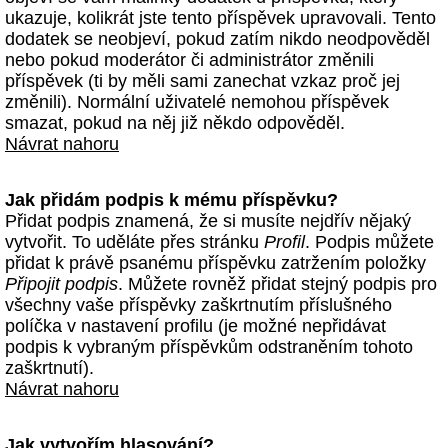
ukazuje, kolikrát jste tento příspěvek upravovali. Tento
dodatek se neobjeví, pokud zatím nikdo neodpověděl
nebo pokud moderátor či administrátor změnili
příspěvek (ti by měli sami zanechat vzkaz proč jej
změnili). Normální uživatelé nemohou příspěvek
smazat, pokud na něj již někdo odpověděl.
Návrat nahoru
Jak přidám podpis k mému příspěvku?
Přidat podpis znamená, že si musíte nejdřív nějaký
vytvořit. To uděláte přes stránku
Profil
. Podpis můžete
přidat k právě psanému příspěvku zatržením položky
Připojit podpis
. Můžete rovněž přidat stejný podpis pro
všechny vaše příspěvky zaškrtnutím příslušného
políčka v nastavení profilu (je možné nepřidávat
podpis k vybraným příspěvkům odstraněním tohoto
zaškrtnutí).
Návrat nahoru
Jak vytvořím hlasování?