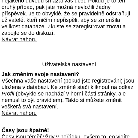
nějakého důvodu smazal váš účet. Pokud je to ten
druhý případ, pak jste možná nevložili žádný
příspěvek. Je to obvyklé, že se pravidelně odstraňují
uživatelé, kteří ničím nepřispěli, aby se zmenšila
velikost databáze. Zkuste se zaregistrovat znovu a
zapojte se do diskuzí.
Návrat nahoru
Uživatelská nastavení
Jak změním svoje nastavení?
Všechna vaše nastavení (pokud jste registrováni) jsou
uložena v databázi. Ke změně stačí kliknout na odkaz
Profil
(obvykle se nachází v horní části stránky, ale
nemusí to být pravidlem). Takto si můžete změnit
veškerá svá nastavení.
Návrat nahoru
Časy jsou špatně!
Časy jsou téměř vždy v pořádku, ovšem to, co vidíte