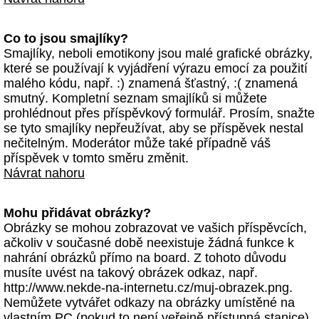
Co to jsou smajlíky?
Smajlíky, neboli emotikony jsou malé grafické obrázky,
které se používají k vyjádření výrazu emocí za použití
malého kódu, např. :) znamená šťastný, :( znamená
smutný. Kompletní seznam smajlíků si můžete
prohlédnout přes příspěvkový formulář. Prosím, snažte
se tyto smajlíky nepřeužívat, aby se příspěvek nestal
nečitelným. Moderátor může také případně váš
příspěvek v tomto směru změnit.
Návrat nahoru
Mohu přidávat obrázky?
Obrázky se mohou zobrazovat ve vašich příspěvcích,
ačkoliv v současné době neexistuje žádná funkce k
nahrání obrázků přímo na board. Z tohoto důvodu
musíte uvést na takový obrázek odkaz, např.
http://www.nekde-na-internetu.cz/muj-obrazek.png.
Nemůžete vytvářet odkazy na obrázky umístěné na
vlastním PC (pokud to není veřejně přístupná stanice)