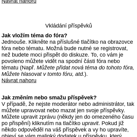
Návrat nahoru
Vkládání příspěvků
Jak vložím téma do fóra?
Jednouše. Klikněte na příslušné tlačítko na obrazovce
fóra nebo tématu. Možná bude nutné se registrovat,
než budete moci přispět do diskuze. To, co vám je
povoleno můžete vidět na spodní části fóra nebo
tématu (Např.
Můžete přidat nová téma do tohoto fóra,
Můžete hlasovat v tomto fóru, atd.
).
Návrat nahoru
Jak změním nebo smažu příspěvek?
V případě, že nejste moderátor nebo administrátor, tak
můžete upravovat nebo mazat jen svoje příspěvky.
Můžete upravit zprávu (někdy jen do omezeného času
po přispění) kliknutím na tlačítko
upravit
. Pokud již
někdo odpověděl na váš příspěvek a vy ho upravíte,
objeví se vám malinký dodatek u příspěvku, který