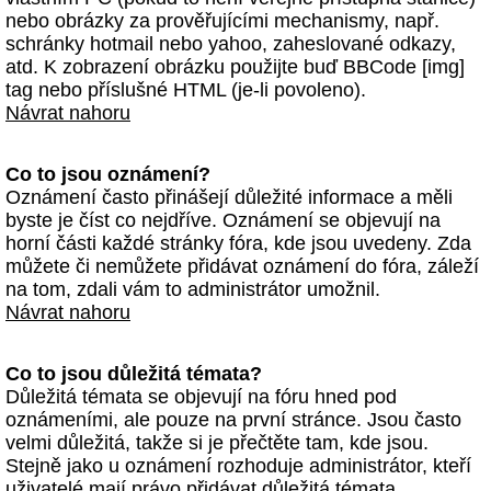
nebo obrázky za prověřujícími mechanismy, např.
schránky hotmail nebo yahoo, zaheslované odkazy,
atd. K zobrazení obrázku použijte buď BBCode [img]
tag nebo příslušné HTML (je-li povoleno).
Návrat nahoru
Co to jsou oznámení?
Oznámení často přinášejí důležité informace a měli
byste je číst co nejdříve. Oznámení se objevují na
horní části každé stránky fóra, kde jsou uvedeny. Zda
můžete či nemůžete přidávat oznámení do fóra, záleží
na tom, zdali vám to administrátor umožnil.
Návrat nahoru
Co to jsou důležitá témata?
Důležitá témata se objevují na fóru hned pod
oznámeními, ale pouze na první stránce. Jsou často
velmi důležitá, takže si je přečtěte tam, kde jsou.
Stejně jako u oznámení rozhoduje administrátor, kteří
uživatelé mají právo přidávat důležitá témata.