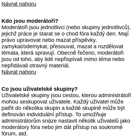
Návrat nahoru
Kdo jsou moderátoři?
Moderátoři jsou jednotlivci (nebo skupiny jednotlivců),
jejichž práce je starat se o chod fóra každý den. Mají
právo upravovat nebo mazat příspěvky,
zamykat/odemykat, přesouvat, mazat a rozdělovat
témata, která spravují. Obecně řečeno, moderátoři
jsou od toho, aby lidé nepřispívali
mimo téma
nebo
nepřidávali otravný materiál.
Návrat nahoru
Co jsou uživatelské skupiny?
Uživatelské skupiny jsou cestou, kterou administrátoři
mohou seskupovat uživatele. Každý uživatel může
patřit do několika skupin a každé skupině může být
definován individuální přístup. To umožňuje
administrátorům snáze nastavit několik uživatelů jako
moderátory fóra nebo jim dát přístup na soukromé
fórum, atd.