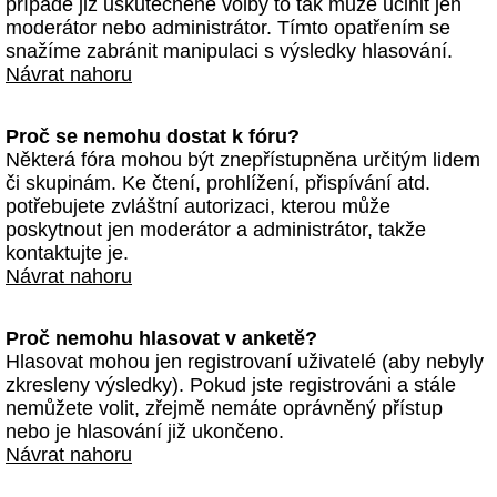
případě již uskutečněné volby to tak může učinit jen
moderátor nebo administrátor. Tímto opatřením se
snažíme zabránit manipulaci s výsledky hlasování.
Návrat nahoru
Proč se nemohu dostat k fóru?
Některá fóra mohou být znepřístupněna určitým lidem
či skupinám. Ke čtení, prohlížení, přispívání atd.
potřebujete zvláštní autorizaci, kterou může
poskytnout jen moderátor a administrátor, takže
kontaktujte je.
Návrat nahoru
Proč nemohu hlasovat v anketě?
Hlasovat mohou jen registrovaní uživatelé (aby nebyly
zkresleny výsledky). Pokud jste registrováni a stále
nemůžete volit, zřejmě nemáte oprávněný přístup
nebo je hlasování již ukončeno.
Návrat nahoru