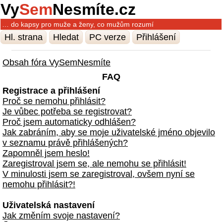
Vy
Sem
Nesmíte.cz
… do kapsy pro muže a ženy, co mužům rozumí
Hl. strana
Hledat
PC verze
Přihlášení
Obsah fóra VySemNesmíte
FAQ
Registrace a přihlášení
Proč se nemohu přihlásit?
Je vůbec potřeba se registrovat?
Proč jsem automaticky odhlášen?
Jak zabráním, aby se moje uživatelské jméno objevilo
v seznamu právě přihlášených?
Zapomněl jsem heslo!
Zaregistroval jsem se, ale nemohu se přihlásit!
V minulosti jsem se zaregistroval, ovšem nyní se
nemohu přihlásit?!
Uživatelská nastavení
Jak změním svoje nastavení?