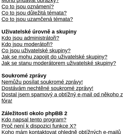
Mohu přidávat obrázky?
Co to jsou oznámení?
Co to jsou důležitá témata?
Co to jsou uzamčená témata?
Uživatelské úrovně a skupiny
Kdo jsou administrátoři?
Kdo jsou moderátoři?
Co jsou uživatelské skupiny?
Jak se mohu zapojit do uživatelské skupiny?
Jak se stanu moderátorem uživatelské skupiny?
Soukromé zprávy
Nemůžu posílat soukromé zprávy!
Dostávám nechtěné soukromé zprávy!
Dostal jsem spamový a obtížný e-mail od někoho z
fóra!
Záležitosti okolo phpBB 2
Kdo napsal tento program?
Proč není k dispozici funkce X?
Koho mám kontaktovat ohledně obtížných e-mailů