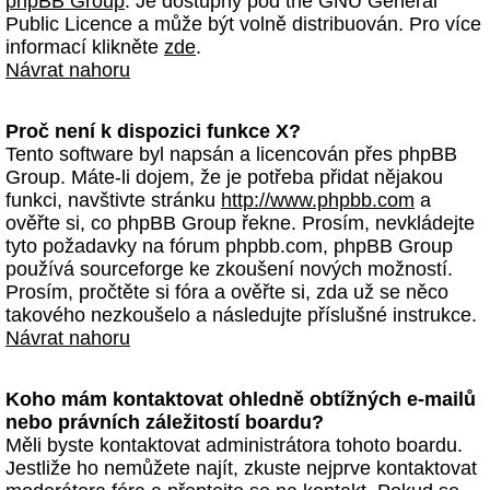
phpBB Group
. Je dostupný pod the GNU General
Public Licence a může být volně distribuován. Pro více
informací klikněte
zde
.
Návrat nahoru
Proč není k dispozici funkce X?
Tento software byl napsán a licencován přes phpBB
Group. Máte-li dojem, že je potřeba přidat nějakou
funkci, navštivte stránku
http://www.phpbb.com
a
ověřte si, co phpBB Group řekne. Prosím, nevkládejte
tyto požadavky na fórum phpbb.com, phpBB Group
používá sourceforge ke zkoušení nových možností.
Prosím, pročtěte si fóra a ověřte si, zda už se něco
takového nezkoušelo a následujte příslušné instrukce.
Návrat nahoru
Koho mám kontaktovat ohledně obtížných e-mailů
nebo právních záležitostí boardu?
Měli byste kontaktovat administrátora tohoto boardu.
Jestliže ho nemůžete najít, zkuste nejprve kontaktovat