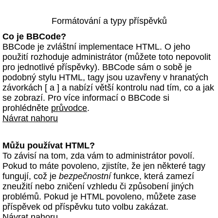
Formátování a typy příspěvků
Co je BBCode?
BBCode je zvláštní implementace HTML. O jeho
použití rozhoduje administrátor (můžete toto nepovolit
pro jednotlivé příspěvky). BBCode sám o sobě je
podobný stylu HTML, tagy jsou uzavřeny v hranatých
závorkách [ a ] a nabízí větší kontrolu nad tím, co a jak
se zobrazí. Pro více informací o BBCode si
prohlédněte
průvodce
.
Návrat nahoru
Můžu používat HTML?
To závisí na tom, zda vám to administrátor povolí.
Pokud to máte povoleno, zjistíte, že jen některé tagy
fungují, což je
bezpečnostní
funkce, která zamezí
zneužití nebo zničení vzhledu či způsobení jiných
problémů. Pokud je HTML povoleno, můžete zase
příspěvek od příspěvku tuto volbu zakázat.
Návrat nahoru