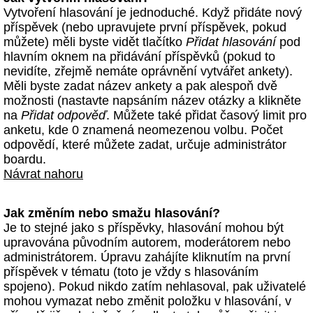
Vytvoření hlasování je jednoduché. Když přidáte nový
příspěvek (nebo upravujete první příspěvek, pokud
můžete) měli byste vidět tlačítko
Přidat hlasování
pod
hlavním oknem na přidávání příspěvků (pokud to
nevidíte, zřejmě nemáte oprávnění vytvářet ankety).
Měli byste zadat název ankety a pak alespoň dvě
možnosti (nastavte napsáním název otázky a klikněte
na
Přidat odpověď
. Můžete také přidat časový limit pro
anketu, kde 0 znamená neomezenou volbu. Počet
odpovědí, které můžete zadat, určuje administrátor
boardu.
Návrat nahoru
Jak změním nebo smažu hlasování?
Je to stejné jako s příspěvky, hlasování mohou být
upravována původním autorem, moderátorem nebo
administrátorem. Úpravu zahájíte kliknutím na první
příspěvek v tématu (toto je vždy s hlasováním
spojeno). Pokud nikdo zatím nehlasoval, pak uživatelé
mohou vymazat nebo změnit položku v hlasování, v