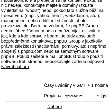
moderátora fóra a přeptejte se na kontakt. Pokud se
nic neděje, kontaktujte majitele domény (zkuste
vyhledat na "whois") nebo, pokud tato služba běží na
freeserveru (např. yahoo, free.fr, webzdarma, atd.),
management nebo oddělení stížností tohoto
provozovatele. Berte na vědomí, že phpBB Group
nemá vůbec žádnou moc a nemůže nijak ovlivnit to
jak, kdo a kde spravuje board. Je tedy absolutně
bezpředmětné kontaktovat phpBB Group v jakékoliv
právní záležitosti (nactiutrhání, pomluvy, atd.) nepřímo
spojený s phpbb.com nebo se samotným software
phpBB. Pokud zašlete e-mail phpBB Group o použití
softwaru třetí stranou, neočekávejte žádnou odpověď.
Návrat nahoru
Časy uváděny v GMT + 1 hodina
Přejdi na:
Nahoru