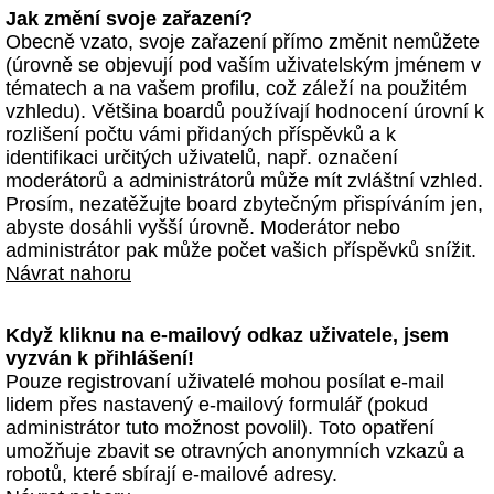
Jak změní svoje zařazení?
Obecně vzato, svoje zařazení přímo změnit nemůžete
(úrovně se objevují pod vaším uživatelským jménem v
tématech a na vašem profilu, což záleží na použitém
vzhledu). Většina boardů používají hodnocení úrovní k
rozlišení počtu vámi přidaných příspěvků a k
identifikaci určitých uživatelů, např. označení
moderátorů a administrátorů může mít zvláštní vzhled.
Prosím, nezatěžujte board zbytečným přispíváním jen,
abyste dosáhli vyšší úrovně. Moderátor nebo
administrátor pak může počet vašich příspěvků snížit.
Návrat nahoru
Když kliknu na e-mailový odkaz uživatele, jsem
vyzván k přihlášení!
Pouze registrovaní uživatelé mohou posílat e-mail
lidem přes nastavený e-mailový formulář (pokud
administrátor tuto možnost povolil). Toto opatření
umožňuje zbavit se otravných anonymních vzkazů a
robotů, které sbírají e-mailové adresy.