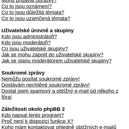
Mohu přidávat obrázky?
Co to jsou oznámení?
Co to jsou důležitá témata?
Co to jsou uzamčená témata?
Uživatelské úrovně a skupiny
Kdo jsou administrátoři?
Kdo jsou moderátoři?
Co jsou uživatelské skupiny?
Jak se mohu zapojit do uživatelské skupiny?
Jak se stanu moderátorem uživatelské skupiny?
Soukromé zprávy
Nemůžu posílat soukromé zprávy!
Dostávám nechtěné soukromé zprávy!
Dostal jsem spamový a obtížný e-mail od někoho z
fóra!
Záležitosti okolo phpBB 2
Kdo napsal tento program?
Proč není k dispozici funkce X?
Koho mám kontaktovat ohledně obtížných e-mailů