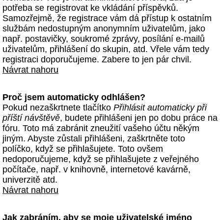
potřeba se registrovat ke vkládání příspěvků.
Samozřejmě, že registrace vám dá přístup k ostatním
službám nedostupným anonymním uživatelům, jako
např. postavičky, soukromé zprávy, posílání e-mailů
uživatelům, přihlášení do skupin, atd. Vřele vám tedy
registraci doporučujeme. Zabere to jen pár chvil.
Návrat nahoru
Proč jsem automaticky odhlášen?
Pokud nezaškrtnete tlačítko
Přihlásit automaticky při
příští návštěvě
, budete přihlášeni jen po dobu práce na
fóru. Toto má zabránit zneužití vašeho účtu někým
jiným. Abyste zůstali přihlášeni, zaškrtněte toto
políčko, když se přihlašujete. Toto ovšem
nedoporučujeme, když se přihlašujete z veřejného
počítače, např. v knihovně, internetové kavárně,
univerzitě atd.
Návrat nahoru
Jak zabráním, aby se moje uživatelské jméno