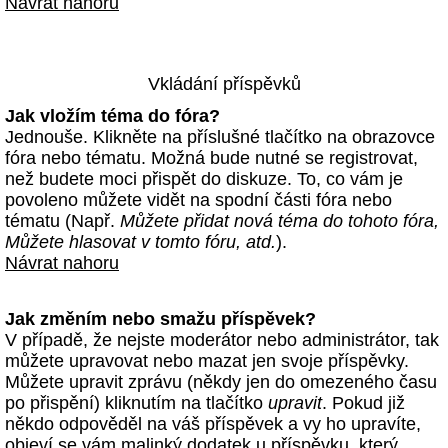
Návrat nahoru
Vkládání příspěvků
Jak vložím téma do fóra?
Jednouše. Klikněte na příslušné tlačítko na obrazovce
fóra nebo tématu. Možná bude nutné se registrovat,
než budete moci přispět do diskuze. To, co vám je
povoleno můžete vidět na spodní části fóra nebo
tématu (Např.
Můžete přidat nová téma do tohoto fóra,
Můžete hlasovat v tomto fóru, atd.
).
Návrat nahoru
Jak změním nebo smažu příspěvek?
V případě, že nejste moderátor nebo administrátor, tak
můžete upravovat nebo mazat jen svoje příspěvky.
Můžete upravit zprávu (někdy jen do omezeného času
po přispění) kliknutím na tlačítko
upravit
. Pokud již
někdo odpověděl na váš příspěvek a vy ho upravíte,
objeví se vám malinký dodatek u příspěvku, který