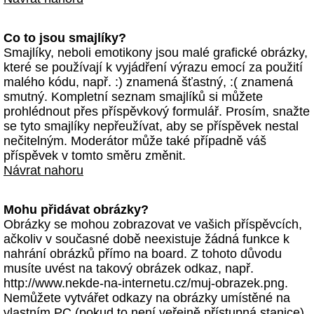
Co to jsou smajlíky?
Smajlíky, neboli emotikony jsou malé grafické obrázky,
které se používají k vyjádření výrazu emocí za použití
malého kódu, např. :) znamená šťastný, :( znamená
smutný. Kompletní seznam smajlíků si můžete
prohlédnout přes příspěvkový formulář. Prosím, snažte
se tyto smajlíky nepřeužívat, aby se příspěvek nestal
nečitelným. Moderátor může také případně váš
příspěvek v tomto směru změnit.
Návrat nahoru
Mohu přidávat obrázky?
Obrázky se mohou zobrazovat ve vašich příspěvcích,
ačkoliv v současné době neexistuje žádná funkce k
nahrání obrázků přímo na board. Z tohoto důvodu
musíte uvést na takový obrázek odkaz, např.
http://www.nekde-na-internetu.cz/muj-obrazek.png.
Nemůžete vytvářet odkazy na obrázky umístěné na
vlastním PC (pokud to není veřejně přístupná stanice)