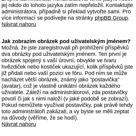
jej nikdo do tohoto jazyka zatím nepřeložil. Kontaktujte
administrátora, případně si překlad vytvořte sami. Pro
více informací se podívejte na stránky
phpBB Group
.
Návrat nahoru
Jak zobrazím obrázek pod uživatelským jménem?
Možná, že jste zaregistrovali při prohlížení příspěvků
dva obrázky pod uživatelským jménem. Ten první je
obrázek spojený s vaší úrovní, obvykle ve tvaru
hvězdiček nebo kostiček ukazující, kolik příspěvků jste
již přidali nebo vaší pozici ve fóru. Pod ním se může
nacházet větší obrázek, známý jako "postavička"
(avatar), což je vlastně unikátní obrázek každého
uživatele. Záleží na administrátorovi, zda postavičky
povolí či jak s nimi naloží (v jaké podobě se zobrazí).
Pokud nemůžete využívat postavičky, pak právě tehdy
toto administrátoři zakázali, a vy byste se měli zeptat
na důvody (věříme, že se hodí).
Návrat nahoru