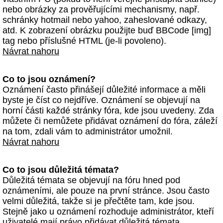
nebo obrázky za prověřujícími mechanismy, např.
schránky hotmail nebo yahoo, zaheslované odkazy,
atd. K zobrazení obrázku použijte buď BBCode [img]
tag nebo příslušné HTML (je-li povoleno).
Návrat nahoru
Co to jsou oznámení?
Oznámení často přinášejí důležité informace a měli
byste je číst co nejdříve. Oznámení se objevují na
horní části každé stránky fóra, kde jsou uvedeny. Zda
můžete či nemůžete přidávat oznámení do fóra, záleží
na tom, zdali vám to administrátor umožnil.
Návrat nahoru
Co to jsou důležitá témata?
Důležitá témata se objevují na fóru hned pod
oznámeními, ale pouze na první stránce. Jsou často
velmi důležitá, takže si je přečtěte tam, kde jsou.
Stejně jako u oznámení rozhoduje administrátor, kteří
uživatelé mají právo přidávat důležitá témata.