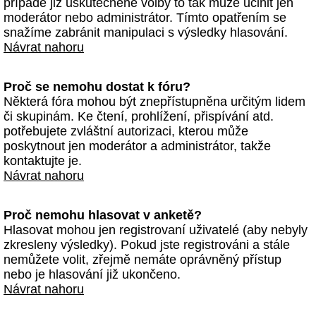
případě již uskutečněné volby to tak může učinit jen
moderátor nebo administrátor. Tímto opatřením se
snažíme zabránit manipulaci s výsledky hlasování.
Návrat nahoru
Proč se nemohu dostat k fóru?
Některá fóra mohou být znepřístupněna určitým lidem
či skupinám. Ke čtení, prohlížení, přispívání atd.
potřebujete zvláštní autorizaci, kterou může
poskytnout jen moderátor a administrátor, takže
kontaktujte je.
Návrat nahoru
Proč nemohu hlasovat v anketě?
Hlasovat mohou jen registrovaní uživatelé (aby nebyly
zkresleny výsledky). Pokud jste registrováni a stále
nemůžete volit, zřejmě nemáte oprávněný přístup
nebo je hlasování již ukončeno.
Návrat nahoru