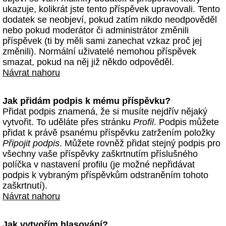
ukazuje, kolikrát jste tento příspěvek upravovali. Tento
dodatek se neobjeví, pokud zatím nikdo neodpověděl
nebo pokud moderátor či administrátor změnili
příspěvek (ti by měli sami zanechat vzkaz proč jej
změnili). Normální uživatelé nemohou příspěvek
smazat, pokud na něj již někdo odpověděl.
Návrat nahoru
Jak přidám podpis k mému příspěvku?
Přidat podpis znamená, že si musíte nejdřív nějaký
vytvořit. To uděláte přes stránku
Profil
. Podpis můžete
přidat k právě psanému příspěvku zatržením položky
Připojit podpis
. Můžete rovněž přidat stejný podpis pro
všechny vaše příspěvky zaškrtnutím příslušného
políčka v nastavení profilu (je možné nepřidávat
podpis k vybraným příspěvkům odstraněním tohoto
zaškrtnutí).
Návrat nahoru
Jak vytvořím hlasování?