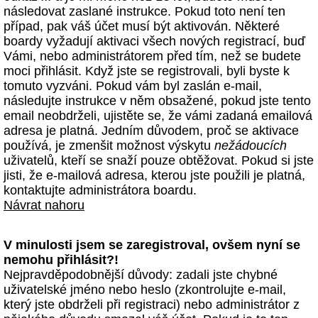
následovat zaslané instrukce. Pokud toto není ten
případ, pak váš účet musí být aktivován. Některé
boardy vyžadují aktivaci všech nových registrací, buď
Vámi, nebo administrátorem před tím, než se budete
moci přihlásit. Když jste se registrovali, byli byste k
tomuto vyzváni. Pokud vám byl zaslán e-mail,
následujte instrukce v něm obsažené, pokud jste tento
email neobdrželi, ujistěte se, že vámi zadaná emailová
adresa je platná. Jedním důvodem, proč se aktivace
používá, je zmenšit možnost výskytu
nežádoucích
uživatelů, kteří se snaží pouze obtěžovat. Pokud si jste
jisti, že e-mailová adresa, kterou jste použili je platná,
kontaktujte administrátora boardu.
Návrat nahoru
V minulosti jsem se zaregistroval, ovšem nyní se
nemohu přihlásit?!
Nejpravděpodobnější důvody: zadali jste chybné
uživatelské jméno nebo heslo (zkontrolujte e-mail,
který jste obdrželi při registraci) nebo administrátor z