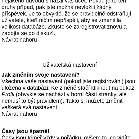
nějakého důvodu smazal váš účet. Pokud je to ten
druhý případ, pak jste možná nevložili žádný
příspěvek. Je to obvyklé, že se pravidelně odstraňují
uživatelé, kteří ničím nepřispěli, aby se zmenšila
velikost databáze. Zkuste se zaregistrovat znovu a
zapojte se do diskuzí.
Návrat nahoru
Uživatelská nastavení
Jak změním svoje nastavení?
Všechna vaše nastavení (pokud jste registrováni) jsou
uložena v databázi. Ke změně stačí kliknout na odkaz
Profil
(obvykle se nachází v horní části stránky, ale
nemusí to být pravidlem). Takto si můžete změnit
veškerá svá nastavení.
Návrat nahoru
Časy jsou špatně!
Časy jsou téměř vždy v pořádku, ovšem to, co vidíte