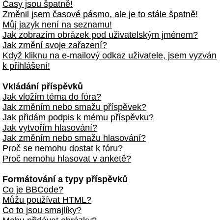
Časy jsou špatně!
Změnil jsem časové pásmo, ale je to stále špatně!
Můj jazyk není na seznamu!
Jak zobrazím obrázek pod uživatelským jménem?
Jak změní svoje zařazení?
Když kliknu na e-mailový odkaz uživatele, jsem vyzván
k přihlášení!
Vkládání příspěvků
Jak vložím téma do fóra?
Jak změním nebo smažu příspěvek?
Jak přidám podpis k mému příspěvku?
Jak vytvořím hlasování?
Jak změním nebo smažu hlasování?
Proč se nemohu dostat k fóru?
Proč nemohu hlasovat v anketě?
Formátování a typy příspěvků
Co je BBCode?
Můžu používat HTML?
Co to jsou smajlíky?