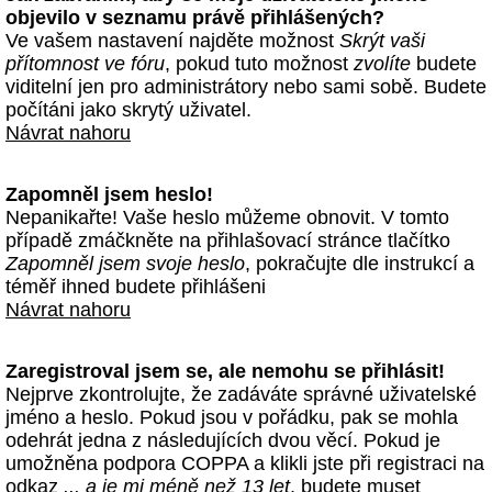
objevilo v seznamu právě přihlášených?
Ve vašem nastavení najděte možnost
Skrýt vaši
přítomnost ve fóru
, pokud tuto možnost
zvolíte
budete
viditelní jen pro administrátory nebo sami sobě. Budete
počítáni jako skrytý uživatel.
Návrat nahoru
Zapomněl jsem heslo!
Nepanikařte! Vaše heslo můžeme obnovit. V tomto
případě zmáčkněte na přihlašovací stránce tlačítko
Zapomněl jsem svoje heslo
, pokračujte dle instrukcí a
téměř ihned budete přihlášeni
Návrat nahoru
Zaregistroval jsem se, ale nemohu se přihlásit!
Nejprve zkontrolujte, že zadáváte správné uživatelské
jméno a heslo. Pokud jsou v pořádku, pak se mohla
odehrát jedna z následujících dvou věcí. Pokud je
umožněna podpora COPPA a klikli jste při registraci na
odkaz
... a je mi méně než 13 let
, budete muset