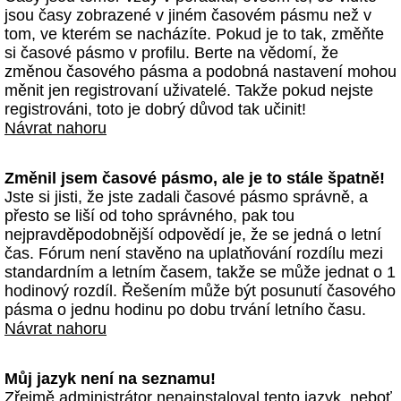
jsou časy zobrazené v jiném časovém pásmu než v
tom, ve kterém se nacházíte. Pokud je to tak, změňte
si časové pásmo v profilu. Berte na vědomí, že
změnou časového pásma a podobná nastavení mohou
měnit jen registrovaní uživatelé. Takže pokud nejste
registrováni, toto je dobrý důvod tak učinit!
Návrat nahoru
Změnil jsem časové pásmo, ale je to stále špatně!
Jste si jisti, že jste zadali časové pásmo správně, a
přesto se liší od toho správného, pak tou
nejpravděpodobnější odpovědí je, že se jedná o letní
čas. Fórum není stavěno na uplatňování rozdílu mezi
standardním a letním časem, takže se může jednat o 1
hodinový rozdíl. Řešením může být posunutí časového
pásma o jednu hodinu po dobu trvání letního času.
Návrat nahoru
Můj jazyk není na seznamu!
Zřejmě administrátor nenainstaloval tento jazyk, neboť