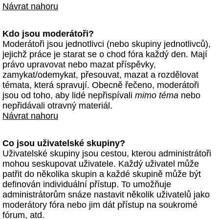
Návrat nahoru
Kdo jsou moderátoři?
Moderátoři jsou jednotlivci (nebo skupiny jednotlivců),
jejichž práce je starat se o chod fóra každý den. Mají
právo upravovat nebo mazat příspěvky,
zamykat/odemykat, přesouvat, mazat a rozdělovat
témata, která spravují. Obecně řečeno, moderátoři
jsou od toho, aby lidé nepřispívali
mimo téma
nebo
nepřidávali otravný materiál.
Návrat nahoru
Co jsou uživatelské skupiny?
Uživatelské skupiny jsou cestou, kterou administrátoři
mohou seskupovat uživatele. Každý uživatel může
patřit do několika skupin a každé skupině může být
definován individuální přístup. To umožňuje
administrátorům snáze nastavit několik uživatelů jako
moderátory fóra nebo jim dát přístup na soukromé
fórum, atd.