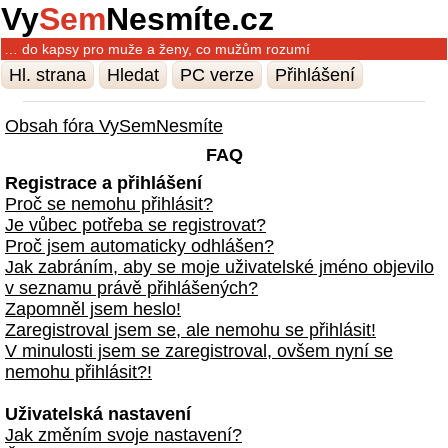
Vy
Sem
Nesmíte.cz
… do kapsy pro muže a ženy, co mužům rozumí
Hl. strana
Hledat
PC verze
Přihlášení
Obsah fóra VySemNesmíte
FAQ
Registrace a přihlášení
Proč se nemohu přihlásit?
Je vůbec potřeba se registrovat?
Proč jsem automaticky odhlášen?
Jak zabráním, aby se moje uživatelské jméno objevilo
v seznamu právě přihlášených?
Zapomněl jsem heslo!
Zaregistroval jsem se, ale nemohu se přihlásit!
V minulosti jsem se zaregistroval, ovšem nyní se
nemohu přihlásit?!
Uživatelská nastavení
Jak změním svoje nastavení?