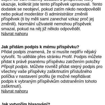
ukazuje, kolikrát jste tento příspěvek upravovali. Tento
dodatek se neobjeví, pokud zatím nikdo neodpověděl
nebo pokud moderátor či administrátor změnili
příspěvek (ti by měli sami zanechat vzkaz proč jej
změnili). Normální uživatelé nemohou příspěvek
smazat, pokud na něj již někdo odpověděl.
Návrat nahoru
Jak přidám podpis k mému příspěvku?
Přidat podpis znamená, že si musíte nejdřív nějaký
vytvořit. To uděláte přes stránku
Profil
. Podpis můžete
přidat k právě psanému příspěvku zatržením položky
Připojit podpis
. Můžete rovněž přidat stejný podpis pro
všechny vaše příspěvky zaškrtnutím příslušného
políčka v nastavení profilu (je možné nepřidávat
podpis k vybraným příspěvkům odstraněním tohoto
zaškrtnutí).
Návrat nahoru
Jak vytvořím hlasování?