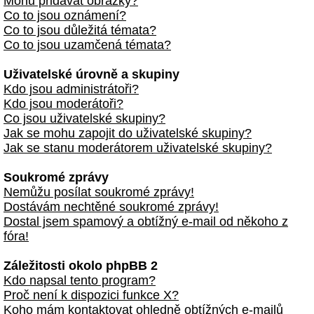
Mohu přidávat obrázky?
Co to jsou oznámení?
Co to jsou důležitá témata?
Co to jsou uzamčená témata?
Uživatelské úrovně a skupiny
Kdo jsou administrátoři?
Kdo jsou moderátoři?
Co jsou uživatelské skupiny?
Jak se mohu zapojit do uživatelské skupiny?
Jak se stanu moderátorem uživatelské skupiny?
Soukromé zprávy
Nemůžu posílat soukromé zprávy!
Dostávám nechtěné soukromé zprávy!
Dostal jsem spamový a obtížný e-mail od někoho z
fóra!
Záležitosti okolo phpBB 2
Kdo napsal tento program?
Proč není k dispozici funkce X?
Koho mám kontaktovat ohledně obtížných e-mailů