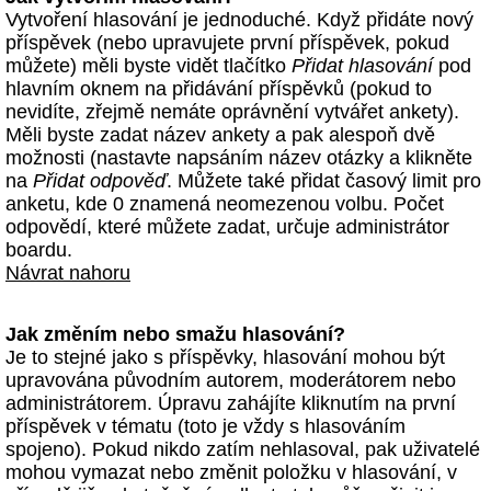
Vytvoření hlasování je jednoduché. Když přidáte nový
příspěvek (nebo upravujete první příspěvek, pokud
můžete) měli byste vidět tlačítko
Přidat hlasování
pod
hlavním oknem na přidávání příspěvků (pokud to
nevidíte, zřejmě nemáte oprávnění vytvářet ankety).
Měli byste zadat název ankety a pak alespoň dvě
možnosti (nastavte napsáním název otázky a klikněte
na
Přidat odpověď
. Můžete také přidat časový limit pro
anketu, kde 0 znamená neomezenou volbu. Počet
odpovědí, které můžete zadat, určuje administrátor
boardu.
Návrat nahoru
Jak změním nebo smažu hlasování?
Je to stejné jako s příspěvky, hlasování mohou být
upravována původním autorem, moderátorem nebo
administrátorem. Úpravu zahájíte kliknutím na první
příspěvek v tématu (toto je vždy s hlasováním
spojeno). Pokud nikdo zatím nehlasoval, pak uživatelé
mohou vymazat nebo změnit položku v hlasování, v