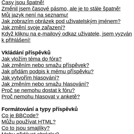
Časy jsou špatně!
Změnil jsem časové pásmo, ale je to stále špatně!
Můj jazyk není na seznamu!
Jak zobrazím obrázek pod uživatelským jménem?
Jak změní svoje zařazení?
Když kliknu na e-mailový odkaz uživatele, jsem vyzván
k přihlášení!
Vkládání příspěvků
Jak vložím téma do fóra?
Jak změním nebo smažu příspěvek?
Jak přidám podpis k mému příspěvku?
Jak vytvořím hlasování?
Jak změním nebo smažu hlasování?
Proč se nemohu dostat k fóru?
Proč nemohu hlasovat v anketě?
Formátování a typy příspěvků
Co je BBCode?
Můžu používat HTML?
Co to jsou smajlíky?