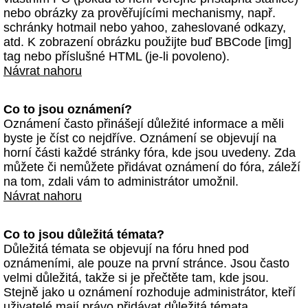
nebo obrázky za prověřujícími mechanismy, např.
schránky hotmail nebo yahoo, zaheslované odkazy,
atd. K zobrazení obrázku použijte buď BBCode [img]
tag nebo příslušné HTML (je-li povoleno).
Návrat nahoru
Co to jsou oznámení?
Oznámení často přinášejí důležité informace a měli
byste je číst co nejdříve. Oznámení se objevují na
horní části každé stránky fóra, kde jsou uvedeny. Zda
můžete či nemůžete přidávat oznámení do fóra, záleží
na tom, zdali vám to administrátor umožnil.
Návrat nahoru
Co to jsou důležitá témata?
Důležitá témata se objevují na fóru hned pod
oznámeními, ale pouze na první stránce. Jsou často
velmi důležitá, takže si je přečtěte tam, kde jsou.
Stejně jako u oznámení rozhoduje administrátor, kteří
uživatelé mají právo přidávat důležitá témata.