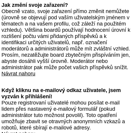
Jak změní svoje zařazení?
Obecně vzato, svoje zařazení přímo změnit nemůžete
(úrovně se objevují pod vaším uživatelským jménem v
tématech a na vašem profilu, což záleží na použitém
vzhledu). Většina boardů používají hodnocení úrovní k
rozlišení počtu vámi přidaných příspěvků a k
identifikaci určitých uživatelů, např. označení
moderátorů a administrátorů může mít zvláštní vzhled.
Prosím, nezatěžujte board zbytečným přispíváním jen,
abyste dosáhli vyšší úrovně. Moderátor nebo
administrátor pak může počet vašich příspěvků snížit.
Návrat nahoru
Když kliknu na e-mailový odkaz uživatele, jsem
vyzván k přihlášení!
Pouze registrovaní uživatelé mohou posílat e-mail
lidem přes nastavený e-mailový formulář (pokud
administrátor tuto možnost povolil). Toto opatření
umožňuje zbavit se otravných anonymních vzkazů a
robotů, které sbírají e-mailové adresy.