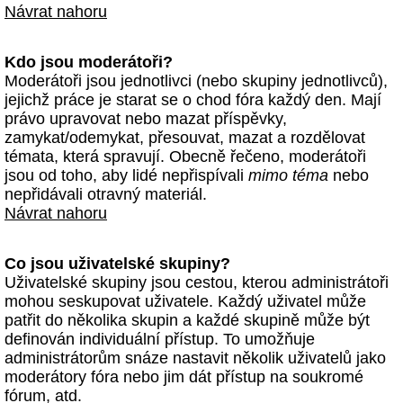
Návrat nahoru
Kdo jsou moderátoři?
Moderátoři jsou jednotlivci (nebo skupiny jednotlivců),
jejichž práce je starat se o chod fóra každý den. Mají
právo upravovat nebo mazat příspěvky,
zamykat/odemykat, přesouvat, mazat a rozdělovat
témata, která spravují. Obecně řečeno, moderátoři
jsou od toho, aby lidé nepřispívali
mimo téma
nebo
nepřidávali otravný materiál.
Návrat nahoru
Co jsou uživatelské skupiny?
Uživatelské skupiny jsou cestou, kterou administrátoři
mohou seskupovat uživatele. Každý uživatel může
patřit do několika skupin a každé skupině může být
definován individuální přístup. To umožňuje
administrátorům snáze nastavit několik uživatelů jako
moderátory fóra nebo jim dát přístup na soukromé
fórum, atd.