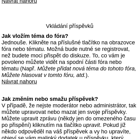
Návrat nahoru
Vkládání příspěvků
Jak vložím téma do fóra?
Jednouše. Klikněte na příslušné tlačítko na obrazovce
fóra nebo tématu. Možná bude nutné se registrovat,
než budete moci přispět do diskuze. To, co vám je
povoleno můžete vidět na spodní části fóra nebo
tématu (Např.
Můžete přidat nová téma do tohoto fóra,
Můžete hlasovat v tomto fóru, atd.
).
Návrat nahoru
Jak změním nebo smažu příspěvek?
V případě, že nejste moderátor nebo administrátor, tak
můžete upravovat nebo mazat jen svoje příspěvky.
Můžete upravit zprávu (někdy jen do omezeného času
po přispění) kliknutím na tlačítko
upravit
. Pokud již
někdo odpověděl na váš příspěvek a vy ho upravíte,
objeví se vám malinký dodatek u příspěvku, který