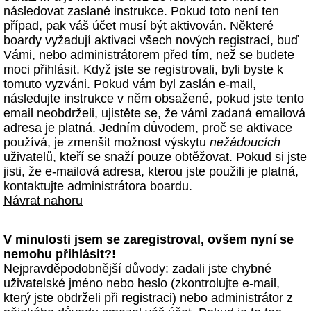
následovat zaslané instrukce. Pokud toto není ten
případ, pak váš účet musí být aktivován. Některé
boardy vyžadují aktivaci všech nových registrací, buď
Vámi, nebo administrátorem před tím, než se budete
moci přihlásit. Když jste se registrovali, byli byste k
tomuto vyzváni. Pokud vám byl zaslán e-mail,
následujte instrukce v něm obsažené, pokud jste tento
email neobdrželi, ujistěte se, že vámi zadaná emailová
adresa je platná. Jedním důvodem, proč se aktivace
používá, je zmenšit možnost výskytu
nežádoucích
uživatelů, kteří se snaží pouze obtěžovat. Pokud si jste
jisti, že e-mailová adresa, kterou jste použili je platná,
kontaktujte administrátora boardu.
Návrat nahoru
V minulosti jsem se zaregistroval, ovšem nyní se
nemohu přihlásit?!
Nejpravděpodobnější důvody: zadali jste chybné
uživatelské jméno nebo heslo (zkontrolujte e-mail,
který jste obdrželi při registraci) nebo administrátor z