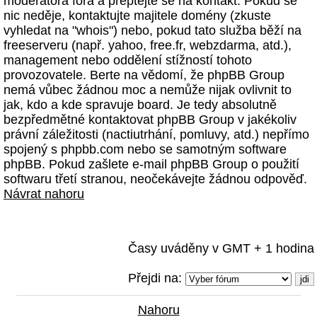
moderátora fóra a přeptejte se na kontakt. Pokud se
nic neděje, kontaktujte majitele domény (zkuste
vyhledat na "whois") nebo, pokud tato služba běží na
freeserveru (např. yahoo, free.fr, webzdarma, atd.),
management nebo oddělení stížností tohoto
provozovatele. Berte na vědomí, že phpBB Group
nemá vůbec žádnou moc a nemůže nijak ovlivnit to
jak, kdo a kde spravuje board. Je tedy absolutně
bezpředmětné kontaktovat phpBB Group v jakékoliv
právní záležitosti (nactiutrhání, pomluvy, atd.) nepřímo
spojený s phpbb.com nebo se samotným software
phpBB. Pokud zašlete e-mail phpBB Group o použití
softwaru třetí stranou, neočekávejte žádnou odpověď.
Návrat nahoru
Časy uváděny v GMT + 1 hodina
Přejdi na:
Nahoru