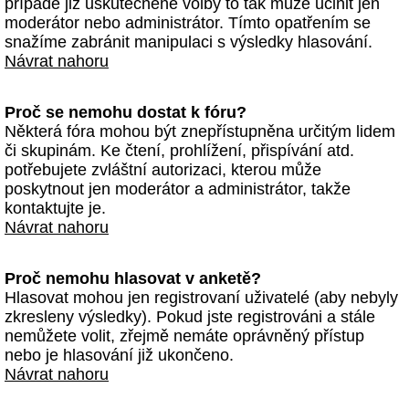
případě již uskutečněné volby to tak může učinit jen
moderátor nebo administrátor. Tímto opatřením se
snažíme zabránit manipulaci s výsledky hlasování.
Návrat nahoru
Proč se nemohu dostat k fóru?
Některá fóra mohou být znepřístupněna určitým lidem
či skupinám. Ke čtení, prohlížení, přispívání atd.
potřebujete zvláštní autorizaci, kterou může
poskytnout jen moderátor a administrátor, takže
kontaktujte je.
Návrat nahoru
Proč nemohu hlasovat v anketě?
Hlasovat mohou jen registrovaní uživatelé (aby nebyly
zkresleny výsledky). Pokud jste registrováni a stále
nemůžete volit, zřejmě nemáte oprávněný přístup
nebo je hlasování již ukončeno.
Návrat nahoru