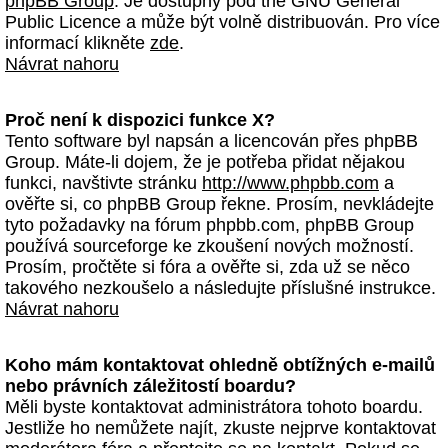
phpBB Group
. Je dostupný pod the GNU General
Public Licence a může být volně distribuován. Pro více
informací klikněte
zde
.
Návrat nahoru
Proč není k dispozici funkce X?
Tento software byl napsán a licencován přes phpBB
Group. Máte-li dojem, že je potřeba přidat nějakou
funkci, navštivte stránku
http://www.phpbb.com
a
ověřte si, co phpBB Group řekne. Prosím, nevkládejte
tyto požadavky na fórum phpbb.com, phpBB Group
používá sourceforge ke zkoušení nových možností.
Prosím, pročtěte si fóra a ověřte si, zda už se něco
takového nezkoušelo a následujte příslušné instrukce.
Návrat nahoru
Koho mám kontaktovat ohledně obtížných e-mailů
nebo právních záležitostí boardu?
Měli byste kontaktovat administrátora tohoto boardu.
Jestliže ho nemůžete najít, zkuste nejprve kontaktovat