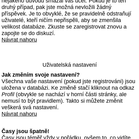
nějakého důvodu smazal váš účet. Pokud je to ten
druhý případ, pak jste možná nevložili žádný
příspěvek. Je to obvyklé, že se pravidelně odstraňují
uživatelé, kteří ničím nepřispěli, aby se zmenšila
velikost databáze. Zkuste se zaregistrovat znovu a
zapojte se do diskuzí.
Návrat nahoru
Uživatelská nastavení
Jak změním svoje nastavení?
Všechna vaše nastavení (pokud jste registrováni) jsou
uložena v databázi. Ke změně stačí kliknout na odkaz
Profil
(obvykle se nachází v horní části stránky, ale
nemusí to být pravidlem). Takto si můžete změnit
veškerá svá nastavení.
Návrat nahoru
Časy jsou špatně!
Časy jsou téměř vždy v pořádku, ovšem to, co vidíte