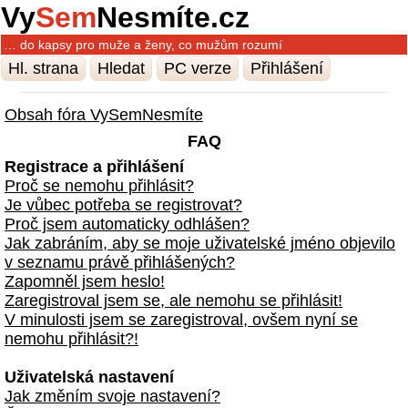
Vy
Sem
Nesmíte.cz
… do kapsy pro muže a ženy, co mužům rozumí
Hl. strana
Hledat
PC verze
Přihlášení
Obsah fóra VySemNesmíte
FAQ
Registrace a přihlášení
Proč se nemohu přihlásit?
Je vůbec potřeba se registrovat?
Proč jsem automaticky odhlášen?
Jak zabráním, aby se moje uživatelské jméno objevilo
v seznamu právě přihlášených?
Zapomněl jsem heslo!
Zaregistroval jsem se, ale nemohu se přihlásit!
V minulosti jsem se zaregistroval, ovšem nyní se
nemohu přihlásit?!
Uživatelská nastavení
Jak změním svoje nastavení?