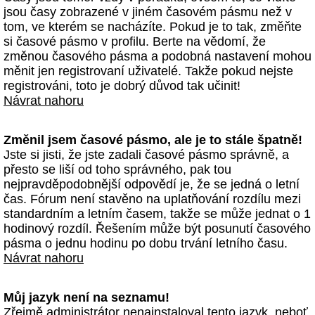
jsou časy zobrazené v jiném časovém pásmu než v
tom, ve kterém se nacházíte. Pokud je to tak, změňte
si časové pásmo v profilu. Berte na vědomí, že
změnou časového pásma a podobná nastavení mohou
měnit jen registrovaní uživatelé. Takže pokud nejste
registrováni, toto je dobrý důvod tak učinit!
Návrat nahoru
Změnil jsem časové pásmo, ale je to stále špatně!
Jste si jisti, že jste zadali časové pásmo správně, a
přesto se liší od toho správného, pak tou
nejpravděpodobnější odpovědí je, že se jedná o letní
čas. Fórum není stavěno na uplatňování rozdílu mezi
standardním a letním časem, takže se může jednat o 1
hodinový rozdíl. Řešením může být posunutí časového
pásma o jednu hodinu po dobu trvání letního času.
Návrat nahoru
Můj jazyk není na seznamu!
Zřejmě administrátor nenainstaloval tento jazyk, neboť