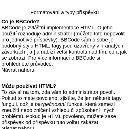
Formátování a typy příspěvků
Co je BBCode?
BBCode je zvláštní implementace HTML. O jeho
použití rozhoduje administrátor (můžete toto nepovolit
pro jednotlivé příspěvky). BBCode sám o sobě je
podobný stylu HTML, tagy jsou uzavřeny v hranatých
závorkách [ a ] a nabízí větší kontrolu nad tím, co a jak
se zobrazí. Pro více informací o BBCode si
prohlédněte
průvodce
.
Návrat nahoru
Můžu používat HTML?
To závisí na tom, zda vám to administrátor povolí.
Pokud to máte povoleno, zjistíte, že jen některé tagy
fungují, což je
bezpečnostní
funkce, která zamezí
zneužití nebo zničení vzhledu či způsobení jiných
problémů. Pokud je HTML povoleno, můžete zase
příspěvek od příspěvku tuto volbu zakázat.
Návrat nahoru