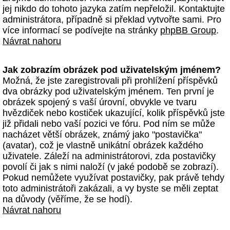
jej nikdo do tohoto jazyka zatím nepřeložil. Kontaktujte
administrátora, případně si překlad vytvořte sami. Pro
více informací se podívejte na stránky
phpBB Group
.
Návrat nahoru
Jak zobrazím obrázek pod uživatelským jménem?
Možná, že jste zaregistrovali při prohlížení příspěvků
dva obrázky pod uživatelským jménem. Ten první je
obrázek spojený s vaší úrovní, obvykle ve tvaru
hvězdiček nebo kostiček ukazující, kolik příspěvků jste
již přidali nebo vaší pozici ve fóru. Pod ním se může
nacházet větší obrázek, známý jako "postavička"
(avatar), což je vlastně unikátní obrázek každého
uživatele. Záleží na administrátorovi, zda postavičky
povolí či jak s nimi naloží (v jaké podobě se zobrazí).
Pokud nemůžete využívat postavičky, pak právě tehdy
toto administrátoři zakázali, a vy byste se měli zeptat
na důvody (věříme, že se hodí).
Návrat nahoru