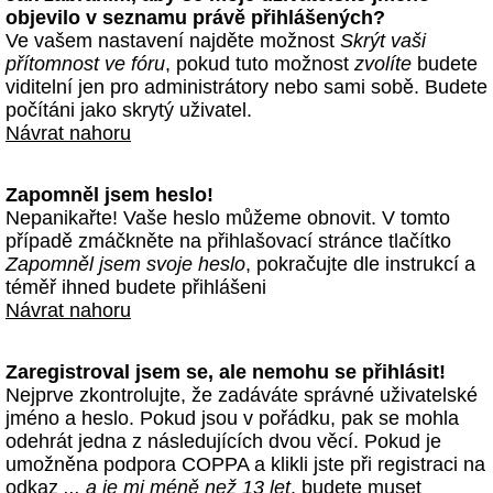
objevilo v seznamu právě přihlášených?
Ve vašem nastavení najděte možnost
Skrýt vaši
přítomnost ve fóru
, pokud tuto možnost
zvolíte
budete
viditelní jen pro administrátory nebo sami sobě. Budete
počítáni jako skrytý uživatel.
Návrat nahoru
Zapomněl jsem heslo!
Nepanikařte! Vaše heslo můžeme obnovit. V tomto
případě zmáčkněte na přihlašovací stránce tlačítko
Zapomněl jsem svoje heslo
, pokračujte dle instrukcí a
téměř ihned budete přihlášeni
Návrat nahoru
Zaregistroval jsem se, ale nemohu se přihlásit!
Nejprve zkontrolujte, že zadáváte správné uživatelské
jméno a heslo. Pokud jsou v pořádku, pak se mohla
odehrát jedna z následujících dvou věcí. Pokud je
umožněna podpora COPPA a klikli jste při registraci na
odkaz
... a je mi méně než 13 let
, budete muset