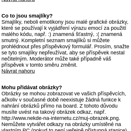
Co to jsou smajlíky?
Smajlíky, neboli emotikony jsou malé grafické obrázky,
které se používají k vyjádření výrazu emocí za použití
malého kódu, např. :) znamená šťastný, :( znamená
smutný. Kompletní seznam smajlíků si můžete
prohlédnout přes příspěvkový formulář. Prosím, snažte
se tyto smajlíky nepřeužívat, aby se příspěvek nestal
nečitelným. Moderátor může také případně váš
příspěvek v tomto směru změnit.
Návrat nahoru
Mohu přidávat obrázky?
Obrázky se mohou zobrazovat ve vašich příspěvcích,
ačkoliv v současné době neexistuje žádná funkce k
nahrání obrázků přímo na board. Z tohoto důvodu
musíte uvést na takový obrázek odkaz, např.
http://www.nekde-na-internetu.cz/muj-obrazek.png.
Nemůžete vytvářet odkazy na obrázky umístěné na
vlastním PC (pokud to není veřejně přístupná stanice)