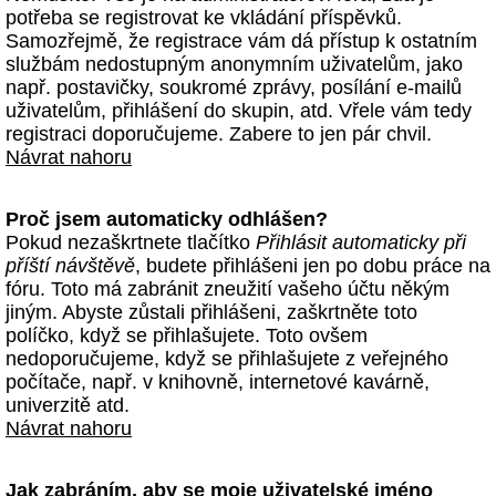
potřeba se registrovat ke vkládání příspěvků.
Samozřejmě, že registrace vám dá přístup k ostatním
službám nedostupným anonymním uživatelům, jako
např. postavičky, soukromé zprávy, posílání e-mailů
uživatelům, přihlášení do skupin, atd. Vřele vám tedy
registraci doporučujeme. Zabere to jen pár chvil.
Návrat nahoru
Proč jsem automaticky odhlášen?
Pokud nezaškrtnete tlačítko
Přihlásit automaticky při
příští návštěvě
, budete přihlášeni jen po dobu práce na
fóru. Toto má zabránit zneužití vašeho účtu někým
jiným. Abyste zůstali přihlášeni, zaškrtněte toto
políčko, když se přihlašujete. Toto ovšem
nedoporučujeme, když se přihlašujete z veřejného
počítače, např. v knihovně, internetové kavárně,
univerzitě atd.
Návrat nahoru
Jak zabráním, aby se moje uživatelské jméno