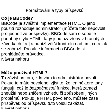
Formátování a typy příspěvků
Co je BBCode?
BBCode je zvláštní implementace HTML. O jeho
použití rozhoduje administrátor (můžete toto nepovolit
pro jednotlivé příspěvky). BBCode sám o sobě je
podobný stylu HTML, tagy jsou uzavřeny v hranatých
závorkách [ a ] a nabízí větší kontrolu nad tím, co a jak
se zobrazí. Pro více informací o BBCode si
prohlédněte
průvodce
.
Návrat nahoru
Můžu používat HTML?
To závisí na tom, zda vám to administrátor povolí.
Pokud to máte povoleno, zjistíte, že jen některé tagy
fungují, což je
bezpečnostní
funkce, která zamezí
zneužití nebo zničení vzhledu či způsobení jiných
problémů. Pokud je HTML povoleno, můžete zase
příspěvek od příspěvku tuto volbu zakázat.
Návrat nahoru