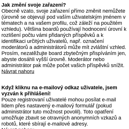
Jak změní svoje zařazení?
Obecně vzato, svoje zařazení přímo změnit nemůžete
(úrovně se objevují pod vaším uživatelským jménem v
tématech a na vašem profilu, což záleží na použitém
vzhledu). Většina boardů používají hodnocení úrovní k
rozlišení počtu vámi přidaných příspěvků a k
identifikaci určitých uživatelů, např. označení
moderátorů a administrátorů může mít zvláštní vzhled.
Prosím, nezatěžujte board zbytečným přispíváním jen,
abyste dosáhli vyšší úrovně. Moderátor nebo
administrátor pak může počet vašich příspěvků snížit.
Návrat nahoru
Když kliknu na e-mailový odkaz uživatele, jsem
vyzván k přihlášení!
Pouze registrovaní uživatelé mohou posílat e-mail
lidem přes nastavený e-mailový formulář (pokud
administrátor tuto možnost povolil). Toto opatření
umožňuje zbavit se otravných anonymních vzkazů a
robotů, které sbírají e-mailové adresy.