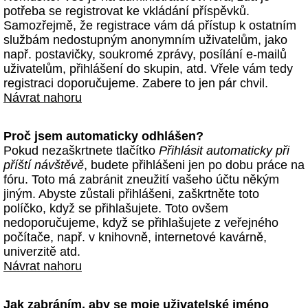
potřeba se registrovat ke vkládání příspěvků.
Samozřejmě, že registrace vám dá přístup k ostatním
službám nedostupným anonymním uživatelům, jako
např. postavičky, soukromé zprávy, posílání e-mailů
uživatelům, přihlášení do skupin, atd. Vřele vám tedy
registraci doporučujeme. Zabere to jen pár chvil.
Návrat nahoru
Proč jsem automaticky odhlášen?
Pokud nezaškrtnete tlačítko
Přihlásit automaticky při
příští návštěvě
, budete přihlášeni jen po dobu práce na
fóru. Toto má zabránit zneužití vašeho účtu někým
jiným. Abyste zůstali přihlášeni, zaškrtněte toto
políčko, když se přihlašujete. Toto ovšem
nedoporučujeme, když se přihlašujete z veřejného
počítače, např. v knihovně, internetové kavárně,
univerzitě atd.
Návrat nahoru
Jak zabráním, aby se moje uživatelské jméno