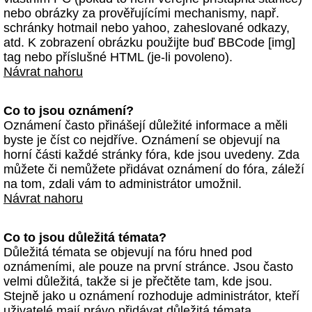
nebo obrázky za prověřujícími mechanismy, např.
schránky hotmail nebo yahoo, zaheslované odkazy,
atd. K zobrazení obrázku použijte buď BBCode [img]
tag nebo příslušné HTML (je-li povoleno).
Návrat nahoru
Co to jsou oznámení?
Oznámení často přinášejí důležité informace a měli
byste je číst co nejdříve. Oznámení se objevují na
horní části každé stránky fóra, kde jsou uvedeny. Zda
můžete či nemůžete přidávat oznámení do fóra, záleží
na tom, zdali vám to administrátor umožnil.
Návrat nahoru
Co to jsou důležitá témata?
Důležitá témata se objevují na fóru hned pod
oznámeními, ale pouze na první stránce. Jsou často
velmi důležitá, takže si je přečtěte tam, kde jsou.
Stejně jako u oznámení rozhoduje administrátor, kteří
uživatelé mají právo přidávat důležitá témata.