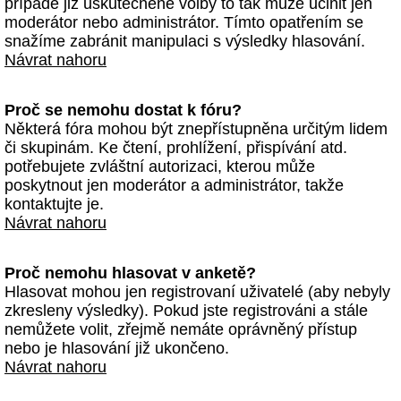
případě již uskutečněné volby to tak může učinit jen
moderátor nebo administrátor. Tímto opatřením se
snažíme zabránit manipulaci s výsledky hlasování.
Návrat nahoru
Proč se nemohu dostat k fóru?
Některá fóra mohou být znepřístupněna určitým lidem
či skupinám. Ke čtení, prohlížení, přispívání atd.
potřebujete zvláštní autorizaci, kterou může
poskytnout jen moderátor a administrátor, takže
kontaktujte je.
Návrat nahoru
Proč nemohu hlasovat v anketě?
Hlasovat mohou jen registrovaní uživatelé (aby nebyly
zkresleny výsledky). Pokud jste registrováni a stále
nemůžete volit, zřejmě nemáte oprávněný přístup
nebo je hlasování již ukončeno.
Návrat nahoru