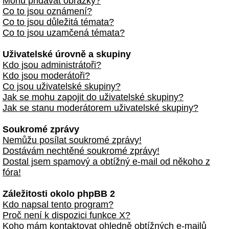
Mohu přidávat obrázky?
Co to jsou oznámení?
Co to jsou důležitá témata?
Co to jsou uzamčená témata?
Uživatelské úrovně a skupiny
Kdo jsou administrátoři?
Kdo jsou moderátoři?
Co jsou uživatelské skupiny?
Jak se mohu zapojit do uživatelské skupiny?
Jak se stanu moderátorem uživatelské skupiny?
Soukromé zprávy
Nemůžu posílat soukromé zprávy!
Dostávám nechtěné soukromé zprávy!
Dostal jsem spamový a obtížný e-mail od někoho z
fóra!
Záležitosti okolo phpBB 2
Kdo napsal tento program?
Proč není k dispozici funkce X?
Koho mám kontaktovat ohledně obtížných e-mailů