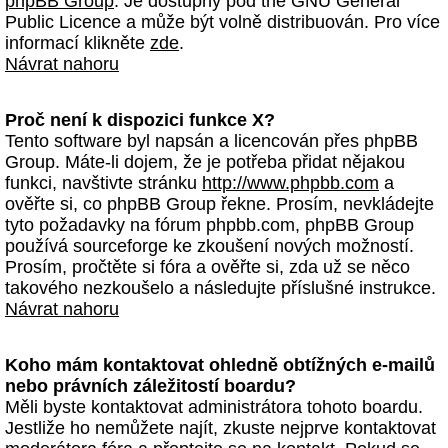
phpBB Group
. Je dostupný pod the GNU General
Public Licence a může být volně distribuován. Pro více
informací klikněte
zde
.
Návrat nahoru
Proč není k dispozici funkce X?
Tento software byl napsán a licencován přes phpBB
Group. Máte-li dojem, že je potřeba přidat nějakou
funkci, navštivte stránku
http://www.phpbb.com
a
ověřte si, co phpBB Group řekne. Prosím, nevkládejte
tyto požadavky na fórum phpbb.com, phpBB Group
používá sourceforge ke zkoušení nových možností.
Prosím, pročtěte si fóra a ověřte si, zda už se něco
takového nezkoušelo a následujte příslušné instrukce.
Návrat nahoru
Koho mám kontaktovat ohledně obtížných e-mailů
nebo právních záležitostí boardu?
Měli byste kontaktovat administrátora tohoto boardu.
Jestliže ho nemůžete najít, zkuste nejprve kontaktovat