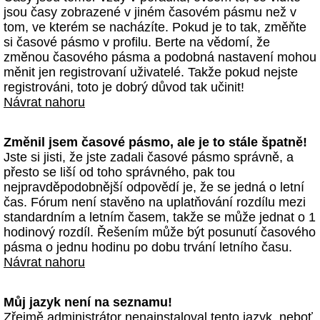
jsou časy zobrazené v jiném časovém pásmu než v
tom, ve kterém se nacházíte. Pokud je to tak, změňte
si časové pásmo v profilu. Berte na vědomí, že
změnou časového pásma a podobná nastavení mohou
měnit jen registrovaní uživatelé. Takže pokud nejste
registrováni, toto je dobrý důvod tak učinit!
Návrat nahoru
Změnil jsem časové pásmo, ale je to stále špatně!
Jste si jisti, že jste zadali časové pásmo správně, a
přesto se liší od toho správného, pak tou
nejpravděpodobnější odpovědí je, že se jedná o letní
čas. Fórum není stavěno na uplatňování rozdílu mezi
standardním a letním časem, takže se může jednat o 1
hodinový rozdíl. Řešením může být posunutí časového
pásma o jednu hodinu po dobu trvání letního času.
Návrat nahoru
Můj jazyk není na seznamu!
Zřejmě administrátor nenainstaloval tento jazyk, neboť