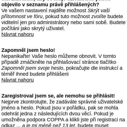
objevilo v seznamu právě přihlášených?
Ve vašem nastavení najděte možnost
Skrýt vaši
přítomnost ve fóru
, pokud tuto možnost
zvolíte
budete
viditelní jen pro administrátory nebo sami sobě. Budete
počítáni jako skrytý uživatel.
Návrat nahoru
Zapomněl jsem heslo!
Nepanikařte! Vaše heslo můžeme obnovit. V tomto
případě zmáčkněte na přihlašovací stránce tlačítko
Zapomněl jsem svoje heslo
, pokračujte dle instrukcí a
téměř ihned budete přihlášeni
Návrat nahoru
Zaregistroval jsem se, ale nemohu se přihlásit!
Nejprve zkontrolujte, že zadáváte správné uživatelské
jméno a heslo. Pokud jsou v pořádku, pak se mohla
odehrát jedna z následujících dvou věcí. Pokud je
umožněna podpora COPPA a klikli jste při registraci na
odkaz
... a je mi méně než 13 let
, budete muset