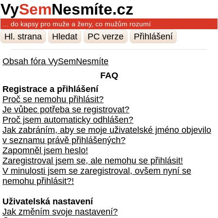
Vy
Sem
Nesmíte.cz
… do kapsy pro muže a ženy, co mužům rozumí
Hl. strana
Hledat
PC verze
Přihlášení
Obsah fóra VySemNesmíte
FAQ
Registrace a přihlášení
Proč se nemohu přihlásit?
Je vůbec potřeba se registrovat?
Proč jsem automaticky odhlášen?
Jak zabráním, aby se moje uživatelské jméno objevilo
v seznamu právě přihlášených?
Zapomněl jsem heslo!
Zaregistroval jsem se, ale nemohu se přihlásit!
V minulosti jsem se zaregistroval, ovšem nyní se
nemohu přihlásit?!
Uživatelská nastavení
Jak změním svoje nastavení?