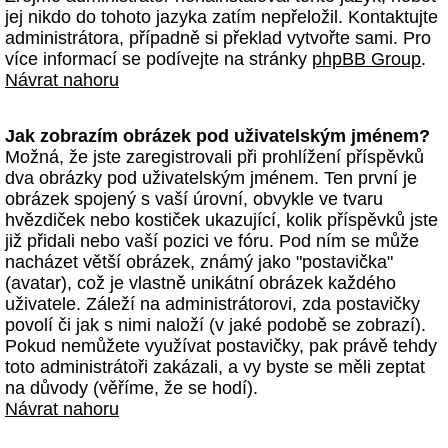
jej nikdo do tohoto jazyka zatím nepřeložil. Kontaktujte
administrátora, případně si překlad vytvořte sami. Pro
více informací se podívejte na stránky
phpBB Group
.
Návrat nahoru
Jak zobrazím obrázek pod uživatelským jménem?
Možná, že jste zaregistrovali při prohlížení příspěvků
dva obrázky pod uživatelským jménem. Ten první je
obrázek spojený s vaší úrovní, obvykle ve tvaru
hvězdiček nebo kostiček ukazující, kolik příspěvků jste
již přidali nebo vaší pozici ve fóru. Pod ním se může
nacházet větší obrázek, známý jako "postavička"
(avatar), což je vlastně unikátní obrázek každého
uživatele. Záleží na administrátorovi, zda postavičky
povolí či jak s nimi naloží (v jaké podobě se zobrazí).
Pokud nemůžete využívat postavičky, pak právě tehdy
toto administrátoři zakázali, a vy byste se měli zeptat
na důvody (věříme, že se hodí).
Návrat nahoru