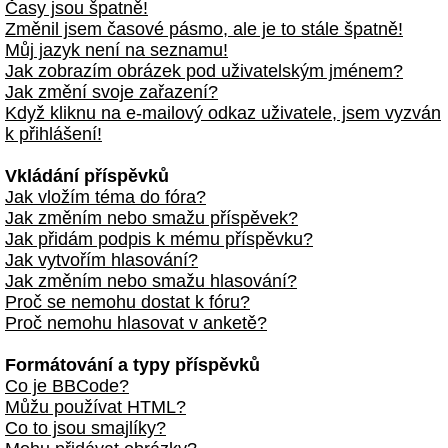
Časy jsou špatně!
Změnil jsem časové pásmo, ale je to stále špatně!
Můj jazyk není na seznamu!
Jak zobrazím obrázek pod uživatelským jménem?
Jak změní svoje zařazení?
Když kliknu na e-mailový odkaz uživatele, jsem vyzván
k přihlášení!
Vkládání příspěvků
Jak vložím téma do fóra?
Jak změním nebo smažu příspěvek?
Jak přidám podpis k mému příspěvku?
Jak vytvořím hlasování?
Jak změním nebo smažu hlasování?
Proč se nemohu dostat k fóru?
Proč nemohu hlasovat v anketě?
Formátování a typy příspěvků
Co je BBCode?
Můžu používat HTML?
Co to jsou smajlíky?