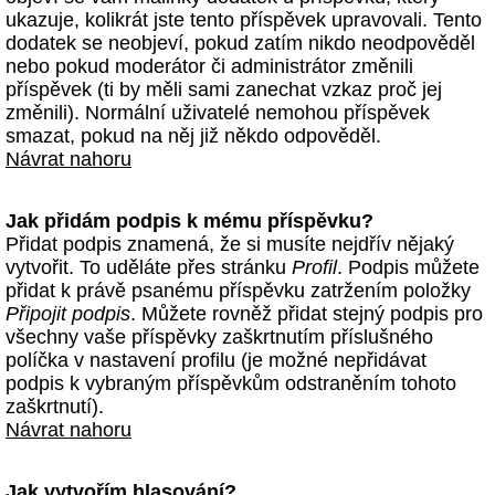
ukazuje, kolikrát jste tento příspěvek upravovali. Tento
dodatek se neobjeví, pokud zatím nikdo neodpověděl
nebo pokud moderátor či administrátor změnili
příspěvek (ti by měli sami zanechat vzkaz proč jej
změnili). Normální uživatelé nemohou příspěvek
smazat, pokud na něj již někdo odpověděl.
Návrat nahoru
Jak přidám podpis k mému příspěvku?
Přidat podpis znamená, že si musíte nejdřív nějaký
vytvořit. To uděláte přes stránku
Profil
. Podpis můžete
přidat k právě psanému příspěvku zatržením položky
Připojit podpis
. Můžete rovněž přidat stejný podpis pro
všechny vaše příspěvky zaškrtnutím příslušného
políčka v nastavení profilu (je možné nepřidávat
podpis k vybraným příspěvkům odstraněním tohoto
zaškrtnutí).
Návrat nahoru
Jak vytvořím hlasování?