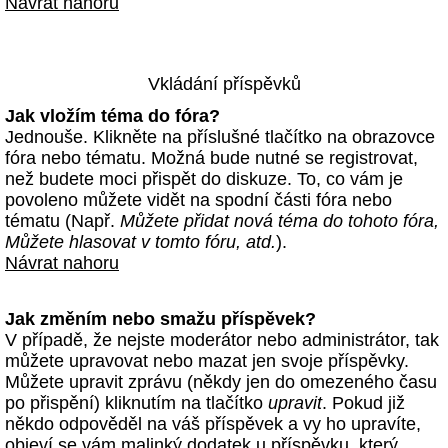
Návrat nahoru
Vkládání příspěvků
Jak vložím téma do fóra?
Jednouše. Klikněte na příslušné tlačítko na obrazovce
fóra nebo tématu. Možná bude nutné se registrovat,
než budete moci přispět do diskuze. To, co vám je
povoleno můžete vidět na spodní části fóra nebo
tématu (Např.
Můžete přidat nová téma do tohoto fóra,
Můžete hlasovat v tomto fóru, atd.
).
Návrat nahoru
Jak změním nebo smažu příspěvek?
V případě, že nejste moderátor nebo administrátor, tak
můžete upravovat nebo mazat jen svoje příspěvky.
Můžete upravit zprávu (někdy jen do omezeného času
po přispění) kliknutím na tlačítko
upravit
. Pokud již
někdo odpověděl na váš příspěvek a vy ho upravíte,
objeví se vám malinký dodatek u příspěvku, který