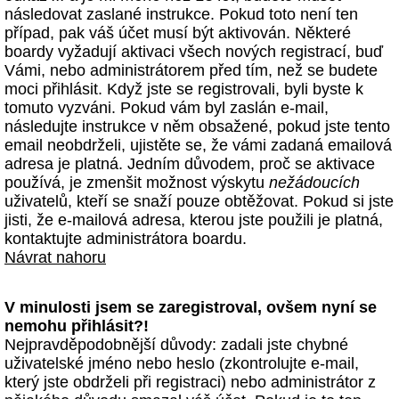
následovat zaslané instrukce. Pokud toto není ten
případ, pak váš účet musí být aktivován. Některé
boardy vyžadují aktivaci všech nových registrací, buď
Vámi, nebo administrátorem před tím, než se budete
moci přihlásit. Když jste se registrovali, byli byste k
tomuto vyzváni. Pokud vám byl zaslán e-mail,
následujte instrukce v něm obsažené, pokud jste tento
email neobdrželi, ujistěte se, že vámi zadaná emailová
adresa je platná. Jedním důvodem, proč se aktivace
používá, je zmenšit možnost výskytu
nežádoucích
uživatelů, kteří se snaží pouze obtěžovat. Pokud si jste
jisti, že e-mailová adresa, kterou jste použili je platná,
kontaktujte administrátora boardu.
Návrat nahoru
V minulosti jsem se zaregistroval, ovšem nyní se
nemohu přihlásit?!
Nejpravděpodobnější důvody: zadali jste chybné
uživatelské jméno nebo heslo (zkontrolujte e-mail,
který jste obdrželi při registraci) nebo administrátor z