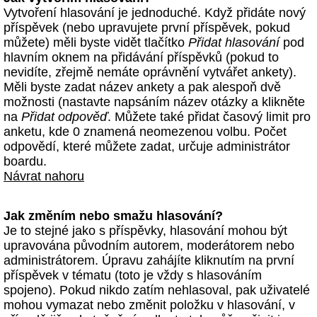
Vytvoření hlasování je jednoduché. Když přidáte nový
příspěvek (nebo upravujete první příspěvek, pokud
můžete) měli byste vidět tlačítko
Přidat hlasování
pod
hlavním oknem na přidávání příspěvků (pokud to
nevidíte, zřejmě nemáte oprávnění vytvářet ankety).
Měli byste zadat název ankety a pak alespoň dvě
možnosti (nastavte napsáním název otázky a klikněte
na
Přidat odpověď
. Můžete také přidat časový limit pro
anketu, kde 0 znamená neomezenou volbu. Počet
odpovědí, které můžete zadat, určuje administrátor
boardu.
Návrat nahoru
Jak změním nebo smažu hlasování?
Je to stejné jako s příspěvky, hlasování mohou být
upravována původním autorem, moderátorem nebo
administrátorem. Úpravu zahájíte kliknutím na první
příspěvek v tématu (toto je vždy s hlasováním
spojeno). Pokud nikdo zatím nehlasoval, pak uživatelé
mohou vymazat nebo změnit položku v hlasování, v