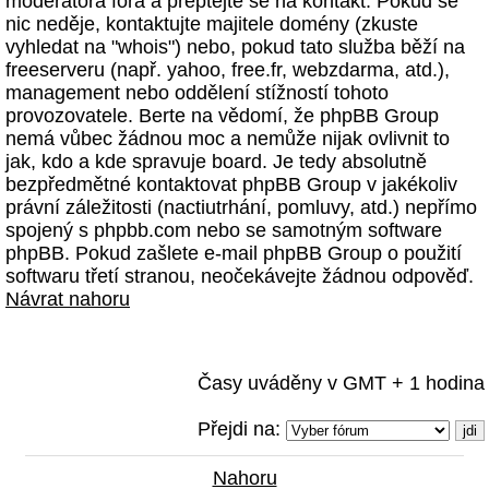
moderátora fóra a přeptejte se na kontakt. Pokud se
nic neděje, kontaktujte majitele domény (zkuste
vyhledat na "whois") nebo, pokud tato služba běží na
freeserveru (např. yahoo, free.fr, webzdarma, atd.),
management nebo oddělení stížností tohoto
provozovatele. Berte na vědomí, že phpBB Group
nemá vůbec žádnou moc a nemůže nijak ovlivnit to
jak, kdo a kde spravuje board. Je tedy absolutně
bezpředmětné kontaktovat phpBB Group v jakékoliv
právní záležitosti (nactiutrhání, pomluvy, atd.) nepřímo
spojený s phpbb.com nebo se samotným software
phpBB. Pokud zašlete e-mail phpBB Group o použití
softwaru třetí stranou, neočekávejte žádnou odpověď.
Návrat nahoru
Časy uváděny v GMT + 1 hodina
Přejdi na:
Nahoru