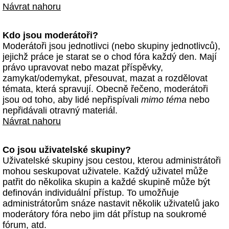
Návrat nahoru
Kdo jsou moderátoři?
Moderátoři jsou jednotlivci (nebo skupiny jednotlivců),
jejichž práce je starat se o chod fóra každý den. Mají
právo upravovat nebo mazat příspěvky,
zamykat/odemykat, přesouvat, mazat a rozdělovat
témata, která spravují. Obecně řečeno, moderátoři
jsou od toho, aby lidé nepřispívali
mimo téma
nebo
nepřidávali otravný materiál.
Návrat nahoru
Co jsou uživatelské skupiny?
Uživatelské skupiny jsou cestou, kterou administrátoři
mohou seskupovat uživatele. Každý uživatel může
patřit do několika skupin a každé skupině může být
definován individuální přístup. To umožňuje
administrátorům snáze nastavit několik uživatelů jako
moderátory fóra nebo jim dát přístup na soukromé
fórum, atd.