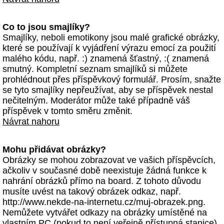
Co to jsou smajlíky?
Smajlíky, neboli emotikony jsou malé grafické obrázky,
které se používají k vyjádření výrazu emocí za použití
malého kódu, např. :) znamená šťastný, :( znamená
smutný. Kompletní seznam smajlíků si můžete
prohlédnout přes příspěvkový formulář. Prosím, snažte
se tyto smajlíky nepřeužívat, aby se příspěvek nestal
nečitelným. Moderátor může také případně váš
příspěvek v tomto směru změnit.
Návrat nahoru
Mohu přidávat obrázky?
Obrázky se mohou zobrazovat ve vašich příspěvcích,
ačkoliv v současné době neexistuje žádná funkce k
nahrání obrázků přímo na board. Z tohoto důvodu
musíte uvést na takový obrázek odkaz, např.
http://www.nekde-na-internetu.cz/muj-obrazek.png.
Nemůžete vytvářet odkazy na obrázky umístěné na
vlastním PC (pokud to není veřejně přístupná stanice)