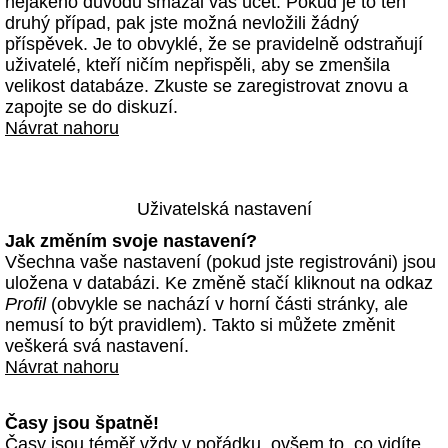
nějakého důvodu smazal váš účet. Pokud je to ten
druhý případ, pak jste možná nevložili žádný
příspěvek. Je to obvyklé, že se pravidelně odstraňují
uživatelé, kteří ničím nepřispěli, aby se zmenšila
velikost databáze. Zkuste se zaregistrovat znovu a
zapojte se do diskuzí.
Návrat nahoru
Uživatelská nastavení
Jak změním svoje nastavení?
Všechna vaše nastavení (pokud jste registrováni) jsou
uložena v databázi. Ke změně stačí kliknout na odkaz
Profil
(obvykle se nachází v horní části stránky, ale
nemusí to být pravidlem). Takto si můžete změnit
veškerá svá nastavení.
Návrat nahoru
Časy jsou špatně!
Časy jsou téměř vždy v pořádku, ovšem to, co vidíte