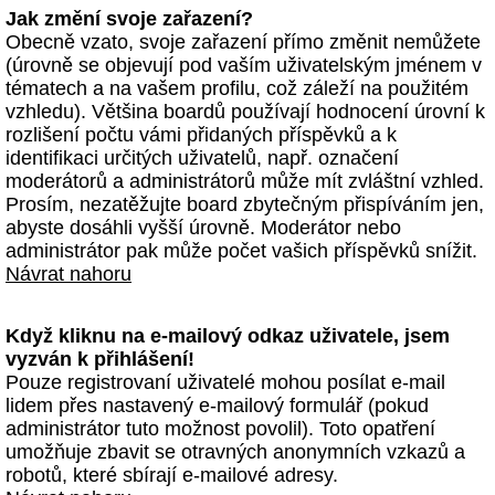
Jak změní svoje zařazení?
Obecně vzato, svoje zařazení přímo změnit nemůžete
(úrovně se objevují pod vaším uživatelským jménem v
tématech a na vašem profilu, což záleží na použitém
vzhledu). Většina boardů používají hodnocení úrovní k
rozlišení počtu vámi přidaných příspěvků a k
identifikaci určitých uživatelů, např. označení
moderátorů a administrátorů může mít zvláštní vzhled.
Prosím, nezatěžujte board zbytečným přispíváním jen,
abyste dosáhli vyšší úrovně. Moderátor nebo
administrátor pak může počet vašich příspěvků snížit.
Návrat nahoru
Když kliknu na e-mailový odkaz uživatele, jsem
vyzván k přihlášení!
Pouze registrovaní uživatelé mohou posílat e-mail
lidem přes nastavený e-mailový formulář (pokud
administrátor tuto možnost povolil). Toto opatření
umožňuje zbavit se otravných anonymních vzkazů a
robotů, které sbírají e-mailové adresy.