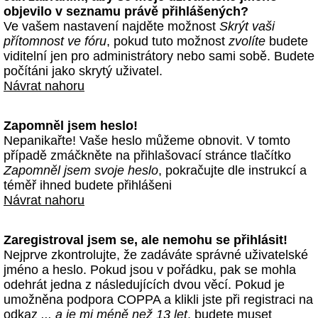
objevilo v seznamu právě přihlášených?
Ve vašem nastavení najděte možnost
Skrýt vaši
přítomnost ve fóru
, pokud tuto možnost
zvolíte
budete
viditelní jen pro administrátory nebo sami sobě. Budete
počítáni jako skrytý uživatel.
Návrat nahoru
Zapomněl jsem heslo!
Nepanikařte! Vaše heslo můžeme obnovit. V tomto
případě zmáčkněte na přihlašovací stránce tlačítko
Zapomněl jsem svoje heslo
, pokračujte dle instrukcí a
téměř ihned budete přihlášeni
Návrat nahoru
Zaregistroval jsem se, ale nemohu se přihlásit!
Nejprve zkontrolujte, že zadáváte správné uživatelské
jméno a heslo. Pokud jsou v pořádku, pak se mohla
odehrát jedna z následujících dvou věcí. Pokud je
umožněna podpora COPPA a klikli jste při registraci na
odkaz
... a je mi méně než 13 let
, budete muset