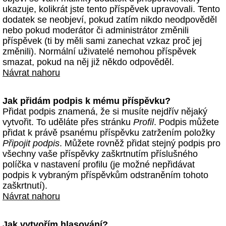
ukazuje, kolikrát jste tento příspěvek upravovali. Tento
dodatek se neobjeví, pokud zatím nikdo neodpověděl
nebo pokud moderátor či administrátor změnili
příspěvek (ti by měli sami zanechat vzkaz proč jej
změnili). Normální uživatelé nemohou příspěvek
smazat, pokud na něj již někdo odpověděl.
Návrat nahoru
Jak přidám podpis k mému příspěvku?
Přidat podpis znamená, že si musíte nejdřív nějaký
vytvořit. To uděláte přes stránku
Profil
. Podpis můžete
přidat k právě psanému příspěvku zatržením položky
Připojit podpis
. Můžete rovněž přidat stejný podpis pro
všechny vaše příspěvky zaškrtnutím příslušného
políčka v nastavení profilu (je možné nepřidávat
podpis k vybraným příspěvkům odstraněním tohoto
zaškrtnutí).
Návrat nahoru
Jak vytvořím hlasování?