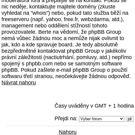
moderátora fóra a přeptejte se na kontakt. Pokud se
nic neděje, kontaktujte majitele domény (zkuste
vyhledat na "whois") nebo, pokud tato služba běží na
freeserveru (např. yahoo, free.fr, webzdarma, atd.),
management nebo oddělení stížností tohoto
provozovatele. Berte na vědomí, že phpBB Group
nemá vůbec žádnou moc a nemůže nijak ovlivnit to
jak, kdo a kde spravuje board. Je tedy absolutně
bezpředmětné kontaktovat phpBB Group v jakékoliv
právní záležitosti (nactiutrhání, pomluvy, atd.) nepřímo
spojený s phpbb.com nebo se samotným software
phpBB. Pokud zašlete e-mail phpBB Group o použití
softwaru třetí stranou, neočekávejte žádnou odpověď.
Návrat nahoru
Časy uváděny v GMT + 1 hodina
Přejdi na:
Nahoru