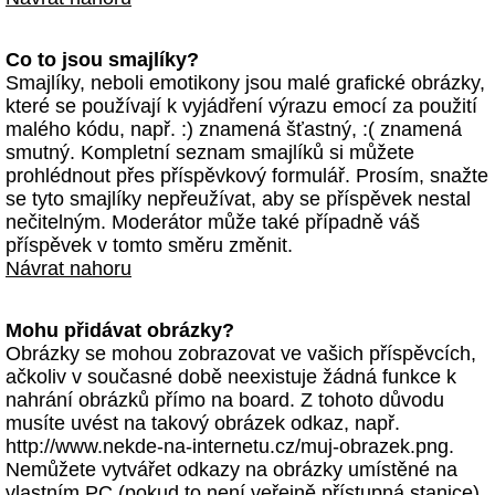
Co to jsou smajlíky?
Smajlíky, neboli emotikony jsou malé grafické obrázky,
které se používají k vyjádření výrazu emocí za použití
malého kódu, např. :) znamená šťastný, :( znamená
smutný. Kompletní seznam smajlíků si můžete
prohlédnout přes příspěvkový formulář. Prosím, snažte
se tyto smajlíky nepřeužívat, aby se příspěvek nestal
nečitelným. Moderátor může také případně váš
příspěvek v tomto směru změnit.
Návrat nahoru
Mohu přidávat obrázky?
Obrázky se mohou zobrazovat ve vašich příspěvcích,
ačkoliv v současné době neexistuje žádná funkce k
nahrání obrázků přímo na board. Z tohoto důvodu
musíte uvést na takový obrázek odkaz, např.
http://www.nekde-na-internetu.cz/muj-obrazek.png.
Nemůžete vytvářet odkazy na obrázky umístěné na
vlastním PC (pokud to není veřejně přístupná stanice)