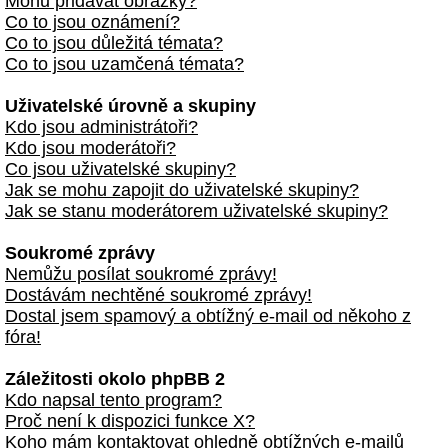
Mohu přidávat obrázky?
Co to jsou oznámení?
Co to jsou důležitá témata?
Co to jsou uzamčená témata?
Uživatelské úrovně a skupiny
Kdo jsou administrátoři?
Kdo jsou moderátoři?
Co jsou uživatelské skupiny?
Jak se mohu zapojit do uživatelské skupiny?
Jak se stanu moderátorem uživatelské skupiny?
Soukromé zprávy
Nemůžu posílat soukromé zprávy!
Dostávám nechtěné soukromé zprávy!
Dostal jsem spamový a obtížný e-mail od někoho z
fóra!
Záležitosti okolo phpBB 2
Kdo napsal tento program?
Proč není k dispozici funkce X?
Koho mám kontaktovat ohledně obtížných e-mailů