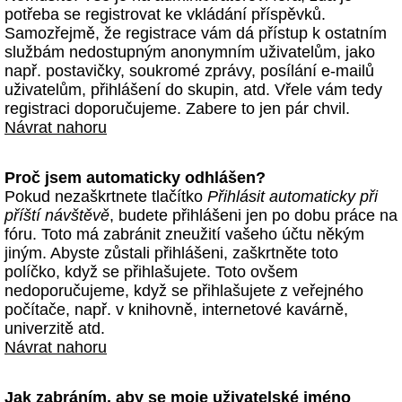
potřeba se registrovat ke vkládání příspěvků.
Samozřejmě, že registrace vám dá přístup k ostatním
službám nedostupným anonymním uživatelům, jako
např. postavičky, soukromé zprávy, posílání e-mailů
uživatelům, přihlášení do skupin, atd. Vřele vám tedy
registraci doporučujeme. Zabere to jen pár chvil.
Návrat nahoru
Proč jsem automaticky odhlášen?
Pokud nezaškrtnete tlačítko
Přihlásit automaticky při
příští návštěvě
, budete přihlášeni jen po dobu práce na
fóru. Toto má zabránit zneužití vašeho účtu někým
jiným. Abyste zůstali přihlášeni, zaškrtněte toto
políčko, když se přihlašujete. Toto ovšem
nedoporučujeme, když se přihlašujete z veřejného
počítače, např. v knihovně, internetové kavárně,
univerzitě atd.
Návrat nahoru
Jak zabráním, aby se moje uživatelské jméno