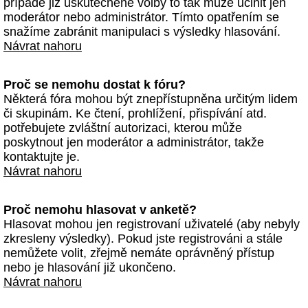
případě již uskutečněné volby to tak může učinit jen
moderátor nebo administrátor. Tímto opatřením se
snažíme zabránit manipulaci s výsledky hlasování.
Návrat nahoru
Proč se nemohu dostat k fóru?
Některá fóra mohou být znepřístupněna určitým lidem
či skupinám. Ke čtení, prohlížení, přispívání atd.
potřebujete zvláštní autorizaci, kterou může
poskytnout jen moderátor a administrátor, takže
kontaktujte je.
Návrat nahoru
Proč nemohu hlasovat v anketě?
Hlasovat mohou jen registrovaní uživatelé (aby nebyly
zkresleny výsledky). Pokud jste registrováni a stále
nemůžete volit, zřejmě nemáte oprávněný přístup
nebo je hlasování již ukončeno.
Návrat nahoru