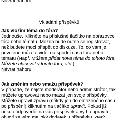
Návrat nahoru
Vkládání příspěvků
Jak vložím téma do fóra?
Jednouše. Klikněte na příslušné tlačítko na obrazovce
fóra nebo tématu. Možná bude nutné se registrovat,
než budete moci přispět do diskuze. To, co vám je
povoleno můžete vidět na spodní části fóra nebo
tématu (Např.
Můžete přidat nová téma do tohoto fóra,
Můžete hlasovat v tomto fóru, atd.
).
Návrat nahoru
Jak změním nebo smažu příspěvek?
V případě, že nejste moderátor nebo administrátor, tak
můžete upravovat nebo mazat jen svoje příspěvky.
Můžete upravit zprávu (někdy jen do omezeného času
po přispění) kliknutím na tlačítko
upravit
. Pokud již
někdo odpověděl na váš příspěvek a vy ho upravíte,
objeví se vám malinký dodatek u příspěvku, který