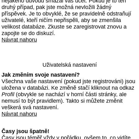
nějakého důvodu smazal váš účet. Pokud je to ten
druhý případ, pak jste možná nevložili žádný
příspěvek. Je to obvyklé, že se pravidelně odstraňují
uživatelé, kteří ničím nepřispěli, aby se zmenšila
velikost databáze. Zkuste se zaregistrovat znovu a
zapojte se do diskuzí.
Návrat nahoru
Uživatelská nastavení
Jak změním svoje nastavení?
Všechna vaše nastavení (pokud jste registrováni) jsou
uložena v databázi. Ke změně stačí kliknout na odkaz
Profil
(obvykle se nachází v horní části stránky, ale
nemusí to být pravidlem). Takto si můžete změnit
veškerá svá nastavení.
Návrat nahoru
Časy jsou špatně!
Časy jsou téměř vždy v pořádku, ovšem to, co vidíte