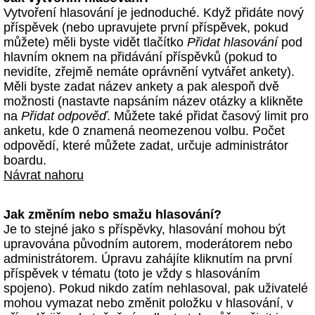
Vytvoření hlasování je jednoduché. Když přidáte nový
příspěvek (nebo upravujete první příspěvek, pokud
můžete) měli byste vidět tlačítko
Přidat hlasování
pod
hlavním oknem na přidávání příspěvků (pokud to
nevidíte, zřejmě nemáte oprávnění vytvářet ankety).
Měli byste zadat název ankety a pak alespoň dvě
možnosti (nastavte napsáním název otázky a klikněte
na
Přidat odpověď
. Můžete také přidat časový limit pro
anketu, kde 0 znamená neomezenou volbu. Počet
odpovědí, které můžete zadat, určuje administrátor
boardu.
Návrat nahoru
Jak změním nebo smažu hlasování?
Je to stejné jako s příspěvky, hlasování mohou být
upravována původním autorem, moderátorem nebo
administrátorem. Úpravu zahájíte kliknutím na první
příspěvek v tématu (toto je vždy s hlasováním
spojeno). Pokud nikdo zatím nehlasoval, pak uživatelé
mohou vymazat nebo změnit položku v hlasování, v