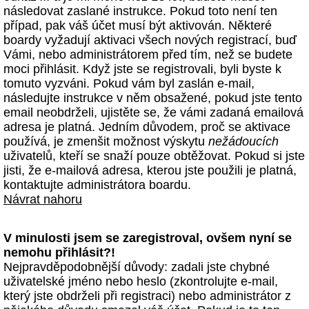
následovat zaslané instrukce. Pokud toto není ten
případ, pak váš účet musí být aktivován. Některé
boardy vyžadují aktivaci všech nových registrací, buď
Vámi, nebo administrátorem před tím, než se budete
moci přihlásit. Když jste se registrovali, byli byste k
tomuto vyzváni. Pokud vám byl zaslán e-mail,
následujte instrukce v něm obsažené, pokud jste tento
email neobdrželi, ujistěte se, že vámi zadaná emailová
adresa je platná. Jedním důvodem, proč se aktivace
používá, je zmenšit možnost výskytu
nežádoucích
uživatelů, kteří se snaží pouze obtěžovat. Pokud si jste
jisti, že e-mailová adresa, kterou jste použili je platná,
kontaktujte administrátora boardu.
Návrat nahoru
V minulosti jsem se zaregistroval, ovšem nyní se
nemohu přihlásit?!
Nejpravděpodobnější důvody: zadali jste chybné
uživatelské jméno nebo heslo (zkontrolujte e-mail,
který jste obdrželi při registraci) nebo administrátor z