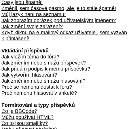
Časy jsou špatně!
Změnil jsem časové pásmo, ale je to stále špatně!
Můj jazyk není na seznamu!
Jak zobrazím obrázek pod uživatelským jménem?
Jak změní svoje zařazení?
Když kliknu na e-mailový odkaz uživatele, jsem vyzván
k přihlášení!
Vkládání příspěvků
Jak vložím téma do fóra?
Jak změním nebo smažu příspěvek?
Jak přidám podpis k mému příspěvku?
Jak vytvořím hlasování?
Jak změním nebo smažu hlasování?
Proč se nemohu dostat k fóru?
Proč nemohu hlasovat v anketě?
Formátování a typy příspěvků
Co je BBCode?
Můžu používat HTML?
Co to jsou smajlíky?