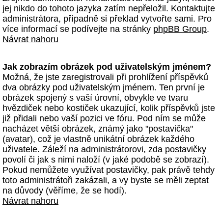
jej nikdo do tohoto jazyka zatím nepřeložil. Kontaktujte
administrátora, případně si překlad vytvořte sami. Pro
více informací se podívejte na stránky
phpBB Group
.
Návrat nahoru
Jak zobrazím obrázek pod uživatelským jménem?
Možná, že jste zaregistrovali při prohlížení příspěvků
dva obrázky pod uživatelským jménem. Ten první je
obrázek spojený s vaší úrovní, obvykle ve tvaru
hvězdiček nebo kostiček ukazující, kolik příspěvků jste
již přidali nebo vaší pozici ve fóru. Pod ním se může
nacházet větší obrázek, známý jako "postavička"
(avatar), což je vlastně unikátní obrázek každého
uživatele. Záleží na administrátorovi, zda postavičky
povolí či jak s nimi naloží (v jaké podobě se zobrazí).
Pokud nemůžete využívat postavičky, pak právě tehdy
toto administrátoři zakázali, a vy byste se měli zeptat
na důvody (věříme, že se hodí).
Návrat nahoru