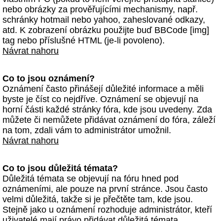
nebo obrázky za prověřujícími mechanismy, např.
schránky hotmail nebo yahoo, zaheslované odkazy,
atd. K zobrazení obrázku použijte buď BBCode [img]
tag nebo příslušné HTML (je-li povoleno).
Návrat nahoru
Co to jsou oznámení?
Oznámení často přinášejí důležité informace a měli
byste je číst co nejdříve. Oznámení se objevují na
horní části každé stránky fóra, kde jsou uvedeny. Zda
můžete či nemůžete přidávat oznámení do fóra, záleží
na tom, zdali vám to administrátor umožnil.
Návrat nahoru
Co to jsou důležitá témata?
Důležitá témata se objevují na fóru hned pod
oznámeními, ale pouze na první stránce. Jsou často
velmi důležitá, takže si je přečtěte tam, kde jsou.
Stejně jako u oznámení rozhoduje administrátor, kteří
uživatelé mají právo přidávat důležitá témata.