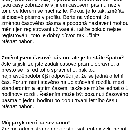
jsou časy zobrazené v jiném časovém pásmu než v
tom, ve kterém se nacházíte. Pokud je to tak, změňte
si časové pásmo v profilu. Berte na vědomí, že
změnou časového pásma a podobná nastavení mohou
měnit jen registrovaní uživatelé. Takže pokud nejste
registrováni, toto je dobrý důvod tak učinit!
Návrat nahoru
Změnil jsem časové pásmo, ale je to stále špatně!
Jste si jisti, že jste zadali časové pásmo správně, a
přesto se liší od toho správného, pak tou
nejpravděpodobnější odpovědí je, že se jedná o letní
čas. Fórum není stavěno na uplatňování rozdílu mezi
standardním a letním časem, takže se může jednat o 1
hodinový rozdíl. Řešením může být posunutí časového
pásma o jednu hodinu po dobu trvání letního času.
Návrat nahoru
Můj jazyk není na seznamu!
Zřejmě administrátor nenainstaloval tento jazyk, neboť