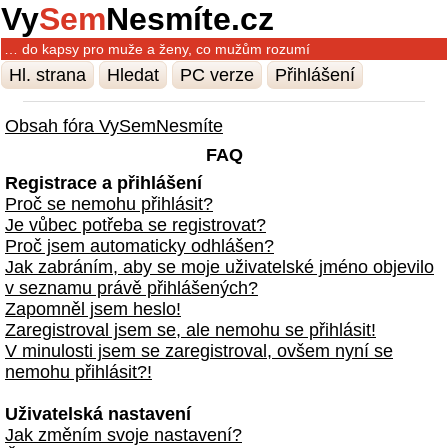
Vy
Sem
Nesmíte.cz
… do kapsy pro muže a ženy, co mužům rozumí
Hl. strana
Hledat
PC verze
Přihlášení
Obsah fóra VySemNesmíte
FAQ
Registrace a přihlášení
Proč se nemohu přihlásit?
Je vůbec potřeba se registrovat?
Proč jsem automaticky odhlášen?
Jak zabráním, aby se moje uživatelské jméno objevilo
v seznamu právě přihlášených?
Zapomněl jsem heslo!
Zaregistroval jsem se, ale nemohu se přihlásit!
V minulosti jsem se zaregistroval, ovšem nyní se
nemohu přihlásit?!
Uživatelská nastavení
Jak změním svoje nastavení?