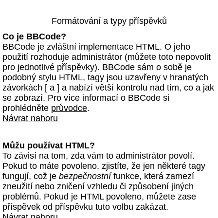
Formátování a typy příspěvků
Co je BBCode?
BBCode je zvláštní implementace HTML. O jeho
použití rozhoduje administrátor (můžete toto nepovolit
pro jednotlivé příspěvky). BBCode sám o sobě je
podobný stylu HTML, tagy jsou uzavřeny v hranatých
závorkách [ a ] a nabízí větší kontrolu nad tím, co a jak
se zobrazí. Pro více informací o BBCode si
prohlédněte
průvodce
.
Návrat nahoru
Můžu používat HTML?
To závisí na tom, zda vám to administrátor povolí.
Pokud to máte povoleno, zjistíte, že jen některé tagy
fungují, což je
bezpečnostní
funkce, která zamezí
zneužití nebo zničení vzhledu či způsobení jiných
problémů. Pokud je HTML povoleno, můžete zase
příspěvek od příspěvku tuto volbu zakázat.
Návrat nahoru