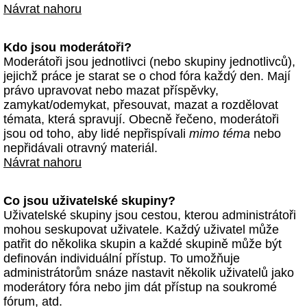
Návrat nahoru
Kdo jsou moderátoři?
Moderátoři jsou jednotlivci (nebo skupiny jednotlivců),
jejichž práce je starat se o chod fóra každý den. Mají
právo upravovat nebo mazat příspěvky,
zamykat/odemykat, přesouvat, mazat a rozdělovat
témata, která spravují. Obecně řečeno, moderátoři
jsou od toho, aby lidé nepřispívali
mimo téma
nebo
nepřidávali otravný materiál.
Návrat nahoru
Co jsou uživatelské skupiny?
Uživatelské skupiny jsou cestou, kterou administrátoři
mohou seskupovat uživatele. Každý uživatel může
patřit do několika skupin a každé skupině může být
definován individuální přístup. To umožňuje
administrátorům snáze nastavit několik uživatelů jako
moderátory fóra nebo jim dát přístup na soukromé
fórum, atd.