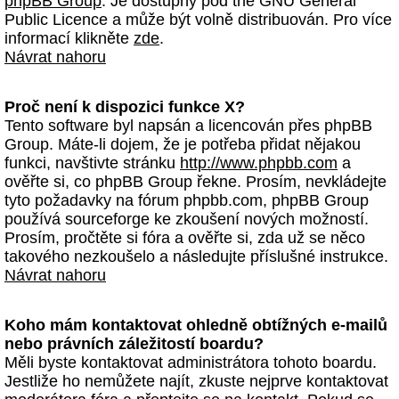
phpBB Group
. Je dostupný pod the GNU General
Public Licence a může být volně distribuován. Pro více
informací klikněte
zde
.
Návrat nahoru
Proč není k dispozici funkce X?
Tento software byl napsán a licencován přes phpBB
Group. Máte-li dojem, že je potřeba přidat nějakou
funkci, navštivte stránku
http://www.phpbb.com
a
ověřte si, co phpBB Group řekne. Prosím, nevkládejte
tyto požadavky na fórum phpbb.com, phpBB Group
používá sourceforge ke zkoušení nových možností.
Prosím, pročtěte si fóra a ověřte si, zda už se něco
takového nezkoušelo a následujte příslušné instrukce.
Návrat nahoru
Koho mám kontaktovat ohledně obtížných e-mailů
nebo právních záležitostí boardu?
Měli byste kontaktovat administrátora tohoto boardu.
Jestliže ho nemůžete najít, zkuste nejprve kontaktovat