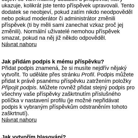
ukazuje, kolikrát jste tento příspěvek upravovali. Tento
dodatek se neobjeví, pokud zatím nikdo neodpověděl
nebo pokud moderátor či administrátor změnili
příspěvek (ti by měli sami zanechat vzkaz proč jej
změnili). Normální uživatelé nemohou příspěvek
smazat, pokud na něj již někdo odpověděl.
Návrat nahoru
Jak přidám podpis k mému příspěvku?
Přidat podpis znamená, že si musíte nejdřív nějaký
vytvořit. To uděláte přes stránku
Profil
. Podpis můžete
přidat k právě psanému příspěvku zatržením položky
Připojit podpis
. Můžete rovněž přidat stejný podpis pro
všechny vaše příspěvky zaškrtnutím příslušného
políčka v nastavení profilu (je možné nepřidávat
podpis k vybraným příspěvkům odstraněním tohoto
zaškrtnutí).
Návrat nahoru
Jak vytvořím hlasování?