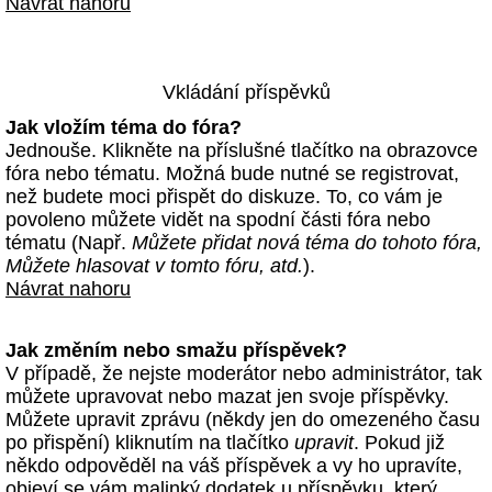
Návrat nahoru
Vkládání příspěvků
Jak vložím téma do fóra?
Jednouše. Klikněte na příslušné tlačítko na obrazovce
fóra nebo tématu. Možná bude nutné se registrovat,
než budete moci přispět do diskuze. To, co vám je
povoleno můžete vidět na spodní části fóra nebo
tématu (Např.
Můžete přidat nová téma do tohoto fóra,
Můžete hlasovat v tomto fóru, atd.
).
Návrat nahoru
Jak změním nebo smažu příspěvek?
V případě, že nejste moderátor nebo administrátor, tak
můžete upravovat nebo mazat jen svoje příspěvky.
Můžete upravit zprávu (někdy jen do omezeného času
po přispění) kliknutím na tlačítko
upravit
. Pokud již
někdo odpověděl na váš příspěvek a vy ho upravíte,
objeví se vám malinký dodatek u příspěvku, který