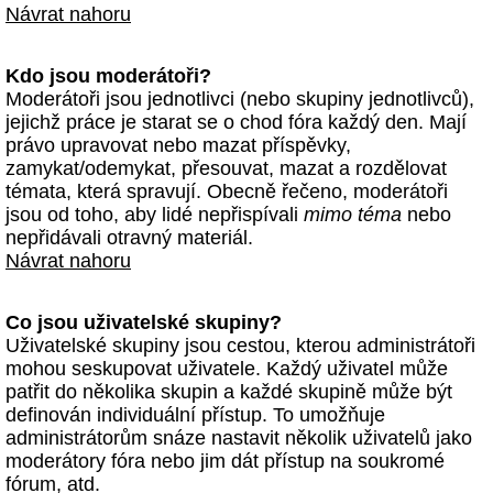
Návrat nahoru
Kdo jsou moderátoři?
Moderátoři jsou jednotlivci (nebo skupiny jednotlivců),
jejichž práce je starat se o chod fóra každý den. Mají
právo upravovat nebo mazat příspěvky,
zamykat/odemykat, přesouvat, mazat a rozdělovat
témata, která spravují. Obecně řečeno, moderátoři
jsou od toho, aby lidé nepřispívali
mimo téma
nebo
nepřidávali otravný materiál.
Návrat nahoru
Co jsou uživatelské skupiny?
Uživatelské skupiny jsou cestou, kterou administrátoři
mohou seskupovat uživatele. Každý uživatel může
patřit do několika skupin a každé skupině může být
definován individuální přístup. To umožňuje
administrátorům snáze nastavit několik uživatelů jako
moderátory fóra nebo jim dát přístup na soukromé
fórum, atd.