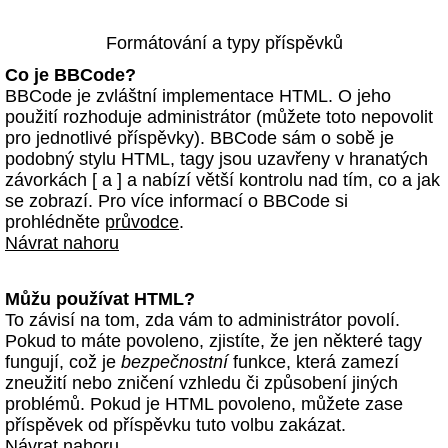
Formátování a typy příspěvků
Co je BBCode?
BBCode je zvláštní implementace HTML. O jeho
použití rozhoduje administrátor (můžete toto nepovolit
pro jednotlivé příspěvky). BBCode sám o sobě je
podobný stylu HTML, tagy jsou uzavřeny v hranatých
závorkách [ a ] a nabízí větší kontrolu nad tím, co a jak
se zobrazí. Pro více informací o BBCode si
prohlédněte
průvodce
.
Návrat nahoru
Můžu používat HTML?
To závisí na tom, zda vám to administrátor povolí.
Pokud to máte povoleno, zjistíte, že jen některé tagy
fungují, což je
bezpečnostní
funkce, která zamezí
zneužití nebo zničení vzhledu či způsobení jiných
problémů. Pokud je HTML povoleno, můžete zase
příspěvek od příspěvku tuto volbu zakázat.
Návrat nahoru