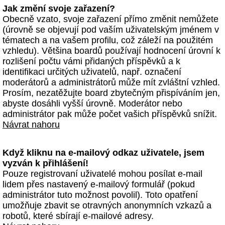
Jak změní svoje zařazení?
Obecně vzato, svoje zařazení přímo změnit nemůžete
(úrovně se objevují pod vaším uživatelským jménem v
tématech a na vašem profilu, což záleží na použitém
vzhledu). Většina boardů používají hodnocení úrovní k
rozlišení počtu vámi přidaných příspěvků a k
identifikaci určitých uživatelů, např. označení
moderátorů a administrátorů může mít zvláštní vzhled.
Prosím, nezatěžujte board zbytečným přispíváním jen,
abyste dosáhli vyšší úrovně. Moderátor nebo
administrátor pak může počet vašich příspěvků snížit.
Návrat nahoru
Když kliknu na e-mailový odkaz uživatele, jsem
vyzván k přihlášení!
Pouze registrovaní uživatelé mohou posílat e-mail
lidem přes nastavený e-mailový formulář (pokud
administrátor tuto možnost povolil). Toto opatření
umožňuje zbavit se otravných anonymních vzkazů a
robotů, které sbírají e-mailové adresy.