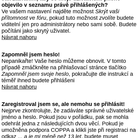
objevilo v seznamu právě přihlášených?
Ve vašem nastavení najděte možnost
Skrýt vaši
přítomnost ve fóru
, pokud tuto možnost
zvolíte
budete
viditelní jen pro administrátory nebo sami sobě. Budete
počítáni jako skrytý uživatel.
Návrat nahoru
Zapomněl jsem heslo!
Nepanikařte! Vaše heslo můžeme obnovit. V tomto
případě zmáčkněte na přihlašovací stránce tlačítko
Zapomněl jsem svoje heslo
, pokračujte dle instrukcí a
téměř ihned budete přihlášeni
Návrat nahoru
Zaregistroval jsem se, ale nemohu se přihlásit!
Nejprve zkontrolujte, že zadáváte správné uživatelské
jméno a heslo. Pokud jsou v pořádku, pak se mohla
odehrát jedna z následujících dvou věcí. Pokud je
umožněna podpora COPPA a klikli jste při registraci na
odkaz
... a je mi méně než 13 let
, budete muset