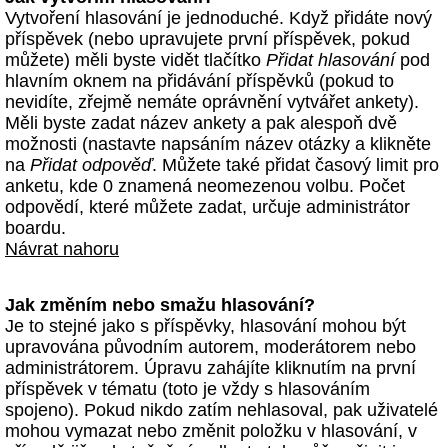
Vytvoření hlasování je jednoduché. Když přidáte nový
příspěvek (nebo upravujete první příspěvek, pokud
můžete) měli byste vidět tlačítko
Přidat hlasování
pod
hlavním oknem na přidávání příspěvků (pokud to
nevidíte, zřejmě nemáte oprávnění vytvářet ankety).
Měli byste zadat název ankety a pak alespoň dvě
možnosti (nastavte napsáním název otázky a klikněte
na
Přidat odpověď
. Můžete také přidat časový limit pro
anketu, kde 0 znamená neomezenou volbu. Počet
odpovědí, které můžete zadat, určuje administrátor
boardu.
Návrat nahoru
Jak změním nebo smažu hlasování?
Je to stejné jako s příspěvky, hlasování mohou být
upravována původním autorem, moderátorem nebo
administrátorem. Úpravu zahájíte kliknutím na první
příspěvek v tématu (toto je vždy s hlasováním
spojeno). Pokud nikdo zatím nehlasoval, pak uživatelé
mohou vymazat nebo změnit položku v hlasování, v