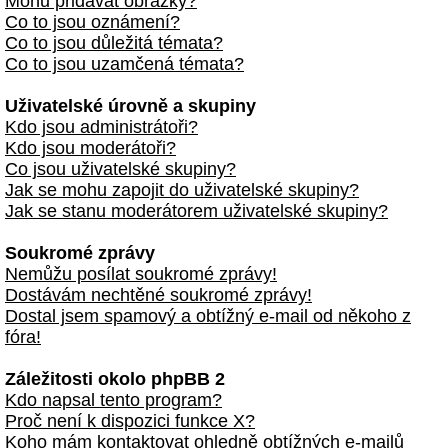
Mohu přidávat obrázky?
Co to jsou oznámení?
Co to jsou důležitá témata?
Co to jsou uzamčená témata?
Uživatelské úrovně a skupiny
Kdo jsou administrátoři?
Kdo jsou moderátoři?
Co jsou uživatelské skupiny?
Jak se mohu zapojit do uživatelské skupiny?
Jak se stanu moderátorem uživatelské skupiny?
Soukromé zprávy
Nemůžu posílat soukromé zprávy!
Dostávám nechtěné soukromé zprávy!
Dostal jsem spamový a obtížný e-mail od někoho z
fóra!
Záležitosti okolo phpBB 2
Kdo napsal tento program?
Proč není k dispozici funkce X?
Koho mám kontaktovat ohledně obtížných e-mailů