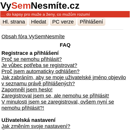
Vy
Sem
Nesmíte.cz
… do kapsy pro muže a ženy, co mužům rozumí
Hl. strana
Hledat
PC verze
Přihlášení
Obsah fóra VySemNesmíte
FAQ
Registrace a přihlášení
Proč se nemohu přihlásit?
Je vůbec potřeba se registrovat?
Proč jsem automaticky odhlášen?
Jak zabráním, aby se moje uživatelské jméno objevilo
v seznamu právě přihlášených?
Zapomněl jsem heslo!
Zaregistroval jsem se, ale nemohu se přihlásit!
V minulosti jsem se zaregistroval, ovšem nyní se
nemohu přihlásit?!
Uživatelská nastavení
Jak změním svoje nastavení?