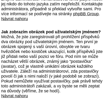
jej nikdo do tohoto jazyka zatím nepřeložil. Kontaktujte
administrátora, případně si překlad vytvořte sami. Pro
více informací se podívejte na stránky
phpBB Group
.
Návrat nahoru
Jak zobrazím obrázek pod uživatelským jménem?
Možná, že jste zaregistrovali při prohlížení příspěvků
dva obrázky pod uživatelským jménem. Ten první je
obrázek spojený s vaší úrovní, obvykle ve tvaru
hvězdiček nebo kostiček ukazující, kolik příspěvků jste
již přidali nebo vaší pozici ve fóru. Pod ním se může
nacházet větší obrázek, známý jako "postavička"
(avatar), což je vlastně unikátní obrázek každého
uživatele. Záleží na administrátorovi, zda postavičky
povolí či jak s nimi naloží (v jaké podobě se zobrazí).
Pokud nemůžete využívat postavičky, pak právě tehdy
toto administrátoři zakázali, a vy byste se měli zeptat
na důvody (věříme, že se hodí).
Návrat nahoru