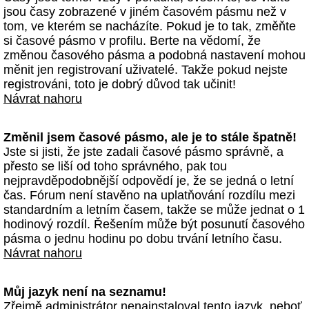
jsou časy zobrazené v jiném časovém pásmu než v
tom, ve kterém se nacházíte. Pokud je to tak, změňte
si časové pásmo v profilu. Berte na vědomí, že
změnou časového pásma a podobná nastavení mohou
měnit jen registrovaní uživatelé. Takže pokud nejste
registrováni, toto je dobrý důvod tak učinit!
Návrat nahoru
Změnil jsem časové pásmo, ale je to stále špatně!
Jste si jisti, že jste zadali časové pásmo správně, a
přesto se liší od toho správného, pak tou
nejpravděpodobnější odpovědí je, že se jedná o letní
čas. Fórum není stavěno na uplatňování rozdílu mezi
standardním a letním časem, takže se může jednat o 1
hodinový rozdíl. Řešením může být posunutí časového
pásma o jednu hodinu po dobu trvání letního času.
Návrat nahoru
Můj jazyk není na seznamu!
Zřejmě administrátor nenainstaloval tento jazyk, neboť