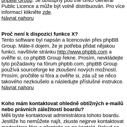
phpBB Group
. Je dostupný pod the GNU General
Public Licence a může být volně distribuován. Pro více
informací klikněte
zde
.
Návrat nahoru
Proč není k dispozici funkce X?
Tento software byl napsán a licencován přes phpBB
Group. Máte-li dojem, že je potřeba přidat nějakou
funkci, navštivte stránku
http://www.phpbb.com
a
ověřte si, co phpBB Group řekne. Prosím, nevkládejte
tyto požadavky na fórum phpbb.com, phpBB Group
používá sourceforge ke zkoušení nových možností.
Prosím, pročtěte si fóra a ověřte si, zda už se něco
takového nezkoušelo a následujte příslušné instrukce.
Návrat nahoru
Koho mám kontaktovat ohledně obtížných e-mailů
nebo právních záležitostí boardu?
Měli byste kontaktovat administrátora tohoto boardu.
Jestliže ho nemůžete najít, zkuste nejprve kontaktovat