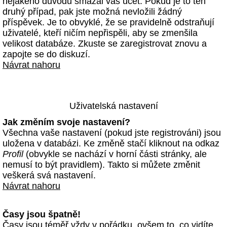
nějakého důvodu smazal váš účet. Pokud je to ten
druhý případ, pak jste možná nevložili žádný
příspěvek. Je to obvyklé, že se pravidelně odstraňují
uživatelé, kteří ničím nepřispěli, aby se zmenšila
velikost databáze. Zkuste se zaregistrovat znovu a
zapojte se do diskuzí.
Návrat nahoru
Uživatelská nastavení
Jak změním svoje nastavení?
Všechna vaše nastavení (pokud jste registrováni) jsou
uložena v databázi. Ke změně stačí kliknout na odkaz
Profil
(obvykle se nachází v horní části stránky, ale
nemusí to být pravidlem). Takto si můžete změnit
veškerá svá nastavení.
Návrat nahoru
Časy jsou špatně!
Časy jsou téměř vždy v pořádku, ovšem to, co vidíte