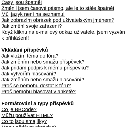
Časy jsou špatně!
Změnil jsem časové pásmo, ale je to stále špatně!
Můj jazyk není na seznamu!
Jak zobrazím obrázek pod uživatelským jménem?
Jak změní svoje zařazení?
Když kliknu na e-mailový odkaz uživatele, jsem vyzván
k přihlášení!
Vkládání příspěvků
Jak vložím téma do fóra?
Jak změním nebo smažu příspěvek?
Jak přidám podpis k mému příspěvku?
Jak vytvořím hlasování?
Jak změním nebo smažu hlasování?
Proč se nemohu dostat k fóru?
Proč nemohu hlasovat v anketě?
Formátování a typy příspěvků
Co je BBCode?
Můžu používat HTML?
Co to jsou smajlíky?