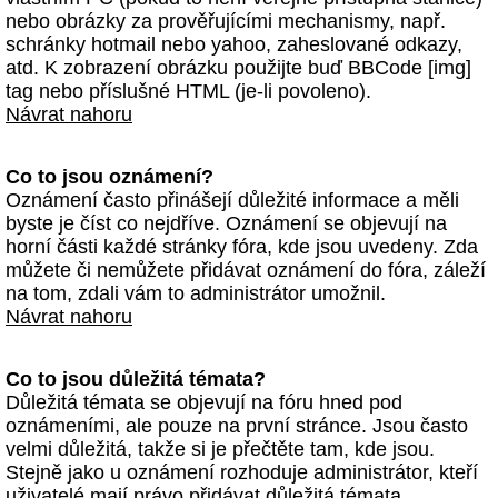
nebo obrázky za prověřujícími mechanismy, např.
schránky hotmail nebo yahoo, zaheslované odkazy,
atd. K zobrazení obrázku použijte buď BBCode [img]
tag nebo příslušné HTML (je-li povoleno).
Návrat nahoru
Co to jsou oznámení?
Oznámení často přinášejí důležité informace a měli
byste je číst co nejdříve. Oznámení se objevují na
horní části každé stránky fóra, kde jsou uvedeny. Zda
můžete či nemůžete přidávat oznámení do fóra, záleží
na tom, zdali vám to administrátor umožnil.
Návrat nahoru
Co to jsou důležitá témata?
Důležitá témata se objevují na fóru hned pod
oznámeními, ale pouze na první stránce. Jsou často
velmi důležitá, takže si je přečtěte tam, kde jsou.
Stejně jako u oznámení rozhoduje administrátor, kteří
uživatelé mají právo přidávat důležitá témata.