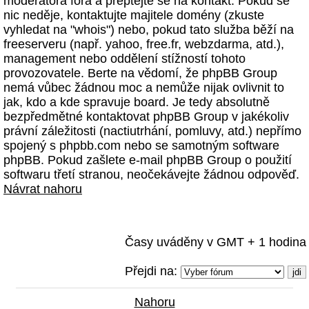
moderátora fóra a přeptejte se na kontakt. Pokud se
nic neděje, kontaktujte majitele domény (zkuste
vyhledat na "whois") nebo, pokud tato služba běží na
freeserveru (např. yahoo, free.fr, webzdarma, atd.),
management nebo oddělení stížností tohoto
provozovatele. Berte na vědomí, že phpBB Group
nemá vůbec žádnou moc a nemůže nijak ovlivnit to
jak, kdo a kde spravuje board. Je tedy absolutně
bezpředmětné kontaktovat phpBB Group v jakékoliv
právní záležitosti (nactiutrhání, pomluvy, atd.) nepřímo
spojený s phpbb.com nebo se samotným software
phpBB. Pokud zašlete e-mail phpBB Group o použití
softwaru třetí stranou, neočekávejte žádnou odpověď.
Návrat nahoru
Časy uváděny v GMT + 1 hodina
Přejdi na:
Nahoru