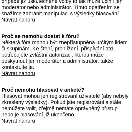
případě již uskutečněné volby to tak může učinit jen
moderátor nebo administrátor. Tímto opatřením se
snažíme zabránit manipulaci s výsledky hlasování.
Návrat nahoru
Proč se nemohu dostat k fóru?
Některá fóra mohou být znepřístupněna určitým lidem
či skupinám. Ke čtení, prohlížení, přispívání atd.
potřebujete zvláštní autorizaci, kterou může
poskytnout jen moderátor a administrátor, takže
kontaktujte je.
Návrat nahoru
Proč nemohu hlasovat v anketě?
Hlasovat mohou jen registrovaní uživatelé (aby nebyly
zkresleny výsledky). Pokud jste registrováni a stále
nemůžete volit, zřejmě nemáte oprávněný přístup
nebo je hlasování již ukončeno.
Návrat nahoru