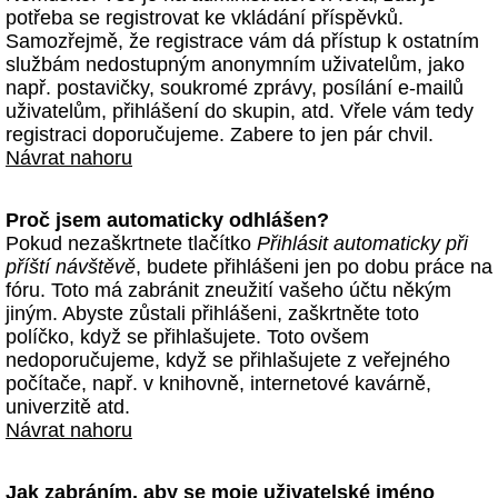
potřeba se registrovat ke vkládání příspěvků.
Samozřejmě, že registrace vám dá přístup k ostatním
službám nedostupným anonymním uživatelům, jako
např. postavičky, soukromé zprávy, posílání e-mailů
uživatelům, přihlášení do skupin, atd. Vřele vám tedy
registraci doporučujeme. Zabere to jen pár chvil.
Návrat nahoru
Proč jsem automaticky odhlášen?
Pokud nezaškrtnete tlačítko
Přihlásit automaticky při
příští návštěvě
, budete přihlášeni jen po dobu práce na
fóru. Toto má zabránit zneužití vašeho účtu někým
jiným. Abyste zůstali přihlášeni, zaškrtněte toto
políčko, když se přihlašujete. Toto ovšem
nedoporučujeme, když se přihlašujete z veřejného
počítače, např. v knihovně, internetové kavárně,
univerzitě atd.
Návrat nahoru
Jak zabráním, aby se moje uživatelské jméno