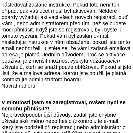
následovat zaslané instrukce. Pokud toto není ten
případ, pak váš účet musí být aktivován. Některé
boardy vyžadují aktivaci všech nových registrací, buď
Vámi, nebo administrátorem před tím, než se budete
moci přihlásit. Když jste se registrovali, byli byste k
tomuto vyzváni. Pokud vám byl zaslán e-mail,
následujte instrukce v něm obsažené, pokud jste tento
email neobdrželi, ujistěte se, že vámi zadaná emailová
adresa je platná. Jedním důvodem, proč se aktivace
používá, je zmenšit možnost výskytu
nežádoucích
uživatelů, kteří se snaží pouze obtěžovat. Pokud si jste
jisti, že e-mailová adresa, kterou jste použili je platná,
kontaktujte administrátora boardu.
Návrat nahoru
V minulosti jsem se zaregistroval, ovšem nyní se
nemohu přihlásit?!
Nejpravděpodobnější důvody: zadali jste chybné
uživatelské jméno nebo heslo (zkontrolujte e-mail,
který jste obdrželi při registraci) nebo administrátor z