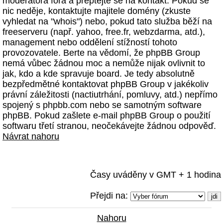
moderátora fóra a přeptejte se na kontakt. Pokud se
nic neděje, kontaktujte majitele domény (zkuste
vyhledat na "whois") nebo, pokud tato služba běží na
freeserveru (např. yahoo, free.fr, webzdarma, atd.),
management nebo oddělení stížností tohoto
provozovatele. Berte na vědomí, že phpBB Group
nemá vůbec žádnou moc a nemůže nijak ovlivnit to
jak, kdo a kde spravuje board. Je tedy absolutně
bezpředmětné kontaktovat phpBB Group v jakékoliv
právní záležitosti (nactiutrhání, pomluvy, atd.) nepřímo
spojený s phpbb.com nebo se samotným software
phpBB. Pokud zašlete e-mail phpBB Group o použití
softwaru třetí stranou, neočekávejte žádnou odpověď.
Návrat nahoru
Časy uváděny v GMT + 1 hodina
Přejdi na:
Nahoru