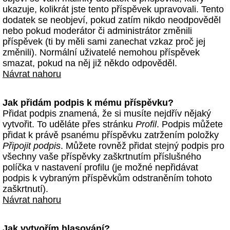
ukazuje, kolikrát jste tento příspěvek upravovali. Tento
dodatek se neobjeví, pokud zatím nikdo neodpověděl
nebo pokud moderátor či administrátor změnili
příspěvek (ti by měli sami zanechat vzkaz proč jej
změnili). Normální uživatelé nemohou příspěvek
smazat, pokud na něj již někdo odpověděl.
Návrat nahoru
Jak přidám podpis k mému příspěvku?
Přidat podpis znamená, že si musíte nejdřív nějaký
vytvořit. To uděláte přes stránku
Profil
. Podpis můžete
přidat k právě psanému příspěvku zatržením položky
Připojit podpis
. Můžete rovněž přidat stejný podpis pro
všechny vaše příspěvky zaškrtnutím příslušného
políčka v nastavení profilu (je možné nepřidávat
podpis k vybraným příspěvkům odstraněním tohoto
zaškrtnutí).
Návrat nahoru
Jak vytvořím hlasování?