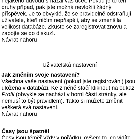
nějakého důvodu smazal váš účet. Pokud je to ten
druhý případ, pak jste možná nevložili žádný
příspěvek. Je to obvyklé, že se pravidelně odstraňují
uživatelé, kteří ničím nepřispěli, aby se zmenšila
velikost databáze. Zkuste se zaregistrovat znovu a
zapojte se do diskuzí.
Návrat nahoru
Uživatelská nastavení
Jak změním svoje nastavení?
Všechna vaše nastavení (pokud jste registrováni) jsou
uložena v databázi. Ke změně stačí kliknout na odkaz
Profil
(obvykle se nachází v horní části stránky, ale
nemusí to být pravidlem). Takto si můžete změnit
veškerá svá nastavení.
Návrat nahoru
Časy jsou špatně!
Časy jsou téměř vždy v pořádku, ovšem to, co vidíte