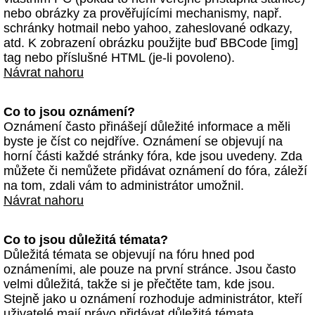
nebo obrázky za prověřujícími mechanismy, např.
schránky hotmail nebo yahoo, zaheslované odkazy,
atd. K zobrazení obrázku použijte buď BBCode [img]
tag nebo příslušné HTML (je-li povoleno).
Návrat nahoru
Co to jsou oznámení?
Oznámení často přinášejí důležité informace a měli
byste je číst co nejdříve. Oznámení se objevují na
horní části každé stránky fóra, kde jsou uvedeny. Zda
můžete či nemůžete přidávat oznámení do fóra, záleží
na tom, zdali vám to administrátor umožnil.
Návrat nahoru
Co to jsou důležitá témata?
Důležitá témata se objevují na fóru hned pod
oznámeními, ale pouze na první stránce. Jsou často
velmi důležitá, takže si je přečtěte tam, kde jsou.
Stejně jako u oznámení rozhoduje administrátor, kteří
uživatelé mají právo přidávat důležitá témata.