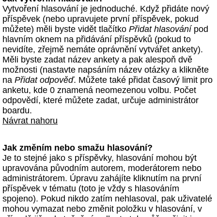
Vytvoření hlasování je jednoduché. Když přidáte nový
příspěvek (nebo upravujete první příspěvek, pokud
můžete) měli byste vidět tlačítko
Přidat hlasování
pod
hlavním oknem na přidávání příspěvků (pokud to
nevidíte, zřejmě nemáte oprávnění vytvářet ankety).
Měli byste zadat název ankety a pak alespoň dvě
možnosti (nastavte napsáním název otázky a klikněte
na
Přidat odpověď
. Můžete také přidat časový limit pro
anketu, kde 0 znamená neomezenou volbu. Počet
odpovědí, které můžete zadat, určuje administrátor
boardu.
Návrat nahoru
Jak změním nebo smažu hlasování?
Je to stejné jako s příspěvky, hlasování mohou být
upravována původním autorem, moderátorem nebo
administrátorem. Úpravu zahájíte kliknutím na první
příspěvek v tématu (toto je vždy s hlasováním
spojeno). Pokud nikdo zatím nehlasoval, pak uživatelé
mohou vymazat nebo změnit položku v hlasování, v