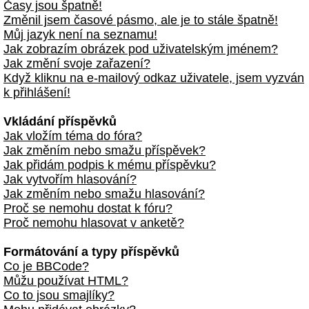
Časy jsou špatně!
Změnil jsem časové pásmo, ale je to stále špatně!
Můj jazyk není na seznamu!
Jak zobrazím obrázek pod uživatelským jménem?
Jak změní svoje zařazení?
Když kliknu na e-mailový odkaz uživatele, jsem vyzván
k přihlášení!
Vkládání příspěvků
Jak vložím téma do fóra?
Jak změním nebo smažu příspěvek?
Jak přidám podpis k mému příspěvku?
Jak vytvořím hlasování?
Jak změním nebo smažu hlasování?
Proč se nemohu dostat k fóru?
Proč nemohu hlasovat v anketě?
Formátování a typy příspěvků
Co je BBCode?
Můžu používat HTML?
Co to jsou smajlíky?