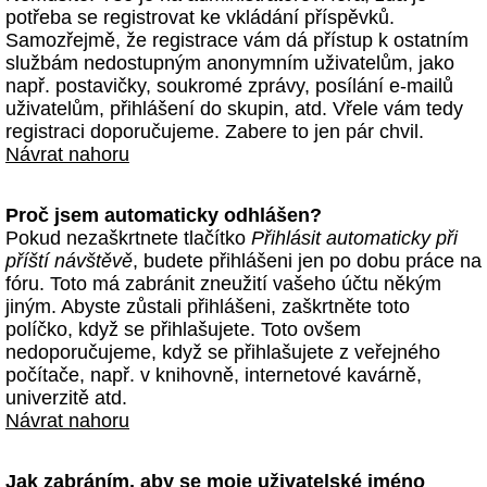
potřeba se registrovat ke vkládání příspěvků.
Samozřejmě, že registrace vám dá přístup k ostatním
službám nedostupným anonymním uživatelům, jako
např. postavičky, soukromé zprávy, posílání e-mailů
uživatelům, přihlášení do skupin, atd. Vřele vám tedy
registraci doporučujeme. Zabere to jen pár chvil.
Návrat nahoru
Proč jsem automaticky odhlášen?
Pokud nezaškrtnete tlačítko
Přihlásit automaticky při
příští návštěvě
, budete přihlášeni jen po dobu práce na
fóru. Toto má zabránit zneužití vašeho účtu někým
jiným. Abyste zůstali přihlášeni, zaškrtněte toto
políčko, když se přihlašujete. Toto ovšem
nedoporučujeme, když se přihlašujete z veřejného
počítače, např. v knihovně, internetové kavárně,
univerzitě atd.
Návrat nahoru
Jak zabráním, aby se moje uživatelské jméno