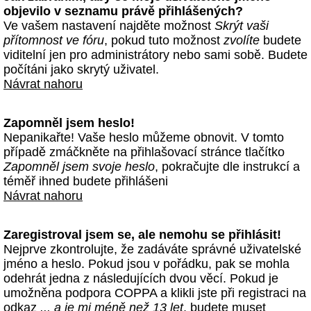
objevilo v seznamu právě přihlášených?
Ve vašem nastavení najděte možnost
Skrýt vaši
přítomnost ve fóru
, pokud tuto možnost
zvolíte
budete
viditelní jen pro administrátory nebo sami sobě. Budete
počítáni jako skrytý uživatel.
Návrat nahoru
Zapomněl jsem heslo!
Nepanikařte! Vaše heslo můžeme obnovit. V tomto
případě zmáčkněte na přihlašovací stránce tlačítko
Zapomněl jsem svoje heslo
, pokračujte dle instrukcí a
téměř ihned budete přihlášeni
Návrat nahoru
Zaregistroval jsem se, ale nemohu se přihlásit!
Nejprve zkontrolujte, že zadáváte správné uživatelské
jméno a heslo. Pokud jsou v pořádku, pak se mohla
odehrát jedna z následujících dvou věcí. Pokud je
umožněna podpora COPPA a klikli jste při registraci na
odkaz
... a je mi méně než 13 let
, budete muset