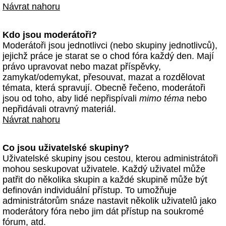
Návrat nahoru
Kdo jsou moderátoři?
Moderátoři jsou jednotlivci (nebo skupiny jednotlivců),
jejichž práce je starat se o chod fóra každý den. Mají
právo upravovat nebo mazat příspěvky,
zamykat/odemykat, přesouvat, mazat a rozdělovat
témata, která spravují. Obecně řečeno, moderátoři
jsou od toho, aby lidé nepřispívali
mimo téma
nebo
nepřidávali otravný materiál.
Návrat nahoru
Co jsou uživatelské skupiny?
Uživatelské skupiny jsou cestou, kterou administrátoři
mohou seskupovat uživatele. Každý uživatel může
patřit do několika skupin a každé skupině může být
definován individuální přístup. To umožňuje
administrátorům snáze nastavit několik uživatelů jako
moderátory fóra nebo jim dát přístup na soukromé
fórum, atd.