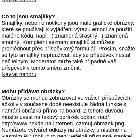
Co to jsou smajlíky?
Smajlíky, neboli emotikony jsou malé grafické obrázky,
které se používají k vyjádření výrazu emocí za použití
malého kódu, např. :) znamená šťastný, :( znamená
smutný. Kompletní seznam smajlíků si můžete
prohlédnout přes příspěvkový formulář. Prosím, snažte
se tyto smajlíky nepřeužívat, aby se příspěvek nestal
nečitelným. Moderátor může také případně váš
příspěvek v tomto směru změnit.
Návrat nahoru
Mohu přidávat obrázky?
Obrázky se mohou zobrazovat ve vašich příspěvcích,
ačkoliv v současné době neexistuje žádná funkce k
nahrání obrázků přímo na board. Z tohoto důvodu
musíte uvést na takový obrázek odkaz, např.
http://www.nekde-na-internetu.cz/muj-obrazek.png.
Nemůžete vytvářet odkazy na obrázky umístěné na
vlastním PC (pokud to není veřejně přístupná stanice)