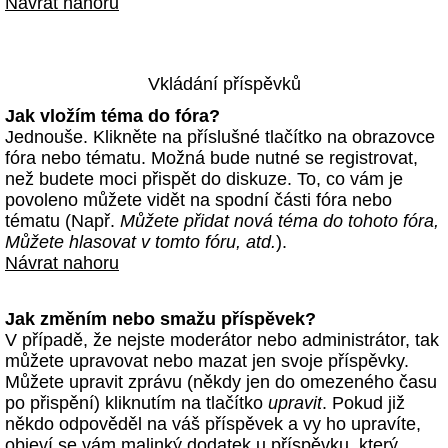
Návrat nahoru
Vkládání příspěvků
Jak vložím téma do fóra?
Jednouše. Klikněte na příslušné tlačítko na obrazovce
fóra nebo tématu. Možná bude nutné se registrovat,
než budete moci přispět do diskuze. To, co vám je
povoleno můžete vidět na spodní části fóra nebo
tématu (Např.
Můžete přidat nová téma do tohoto fóra,
Můžete hlasovat v tomto fóru, atd.
).
Návrat nahoru
Jak změním nebo smažu příspěvek?
V případě, že nejste moderátor nebo administrátor, tak
můžete upravovat nebo mazat jen svoje příspěvky.
Můžete upravit zprávu (někdy jen do omezeného času
po přispění) kliknutím na tlačítko
upravit
. Pokud již
někdo odpověděl na váš příspěvek a vy ho upravíte,
objeví se vám malinký dodatek u příspěvku, který