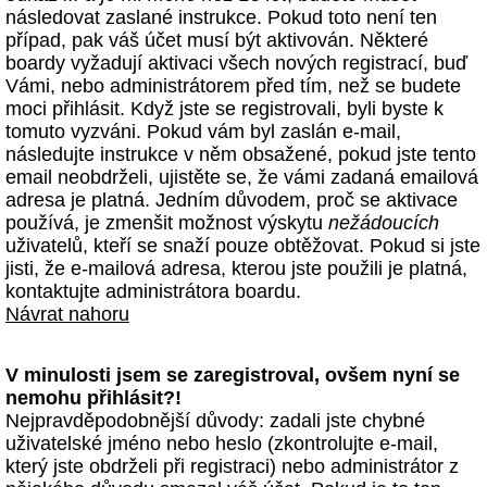
následovat zaslané instrukce. Pokud toto není ten
případ, pak váš účet musí být aktivován. Některé
boardy vyžadují aktivaci všech nových registrací, buď
Vámi, nebo administrátorem před tím, než se budete
moci přihlásit. Když jste se registrovali, byli byste k
tomuto vyzváni. Pokud vám byl zaslán e-mail,
následujte instrukce v něm obsažené, pokud jste tento
email neobdrželi, ujistěte se, že vámi zadaná emailová
adresa je platná. Jedním důvodem, proč se aktivace
používá, je zmenšit možnost výskytu
nežádoucích
uživatelů, kteří se snaží pouze obtěžovat. Pokud si jste
jisti, že e-mailová adresa, kterou jste použili je platná,
kontaktujte administrátora boardu.
Návrat nahoru
V minulosti jsem se zaregistroval, ovšem nyní se
nemohu přihlásit?!
Nejpravděpodobnější důvody: zadali jste chybné
uživatelské jméno nebo heslo (zkontrolujte e-mail,
který jste obdrželi při registraci) nebo administrátor z