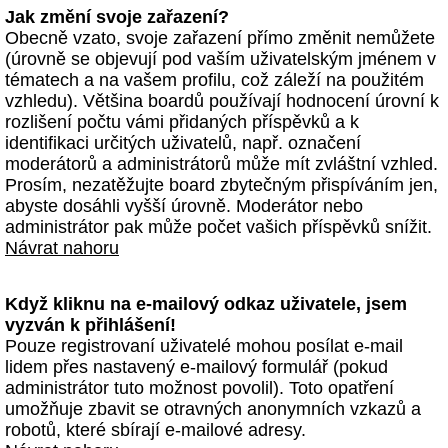
Jak změní svoje zařazení?
Obecně vzato, svoje zařazení přímo změnit nemůžete
(úrovně se objevují pod vaším uživatelským jménem v
tématech a na vašem profilu, což záleží na použitém
vzhledu). Většina boardů používají hodnocení úrovní k
rozlišení počtu vámi přidaných příspěvků a k
identifikaci určitých uživatelů, např. označení
moderátorů a administrátorů může mít zvláštní vzhled.
Prosím, nezatěžujte board zbytečným přispíváním jen,
abyste dosáhli vyšší úrovně. Moderátor nebo
administrátor pak může počet vašich příspěvků snížit.
Návrat nahoru
Když kliknu na e-mailový odkaz uživatele, jsem
vyzván k přihlášení!
Pouze registrovaní uživatelé mohou posílat e-mail
lidem přes nastavený e-mailový formulář (pokud
administrátor tuto možnost povolil). Toto opatření
umožňuje zbavit se otravných anonymních vzkazů a
robotů, které sbírají e-mailové adresy.