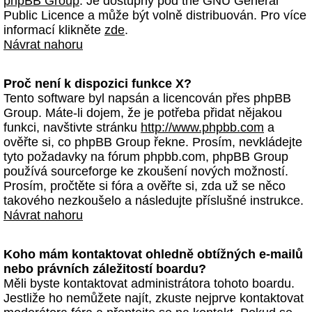
phpBB Group
. Je dostupný pod the GNU General
Public Licence a může být volně distribuován. Pro více
informací klikněte
zde
.
Návrat nahoru
Proč není k dispozici funkce X?
Tento software byl napsán a licencován přes phpBB
Group. Máte-li dojem, že je potřeba přidat nějakou
funkci, navštivte stránku
http://www.phpbb.com
a
ověřte si, co phpBB Group řekne. Prosím, nevkládejte
tyto požadavky na fórum phpbb.com, phpBB Group
používá sourceforge ke zkoušení nových možností.
Prosím, pročtěte si fóra a ověřte si, zda už se něco
takového nezkoušelo a následujte příslušné instrukce.
Návrat nahoru
Koho mám kontaktovat ohledně obtížných e-mailů
nebo právních záležitostí boardu?
Měli byste kontaktovat administrátora tohoto boardu.
Jestliže ho nemůžete najít, zkuste nejprve kontaktovat