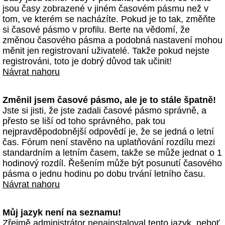
jsou časy zobrazené v jiném časovém pásmu než v
tom, ve kterém se nacházíte. Pokud je to tak, změňte
si časové pásmo v profilu. Berte na vědomí, že
změnou časového pásma a podobná nastavení mohou
měnit jen registrovaní uživatelé. Takže pokud nejste
registrováni, toto je dobrý důvod tak učinit!
Návrat nahoru
Změnil jsem časové pásmo, ale je to stále špatně!
Jste si jisti, že jste zadali časové pásmo správně, a
přesto se liší od toho správného, pak tou
nejpravděpodobnější odpovědí je, že se jedná o letní
čas. Fórum není stavěno na uplatňování rozdílu mezi
standardním a letním časem, takže se může jednat o 1
hodinový rozdíl. Řešením může být posunutí časového
pásma o jednu hodinu po dobu trvání letního času.
Návrat nahoru
Můj jazyk není na seznamu!
Zřejmě administrátor nenainstaloval tento jazyk, neboť