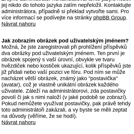
jej nikdo do tohoto jazyka zatím nepřeložil. Kontaktujte
administrátora, případně si překlad vytvořte sami. Pro
více informací se podívejte na stránky
phpBB Group
.
Návrat nahoru
Jak zobrazím obrázek pod uživatelským jménem?
Možná, že jste zaregistrovali při prohlížení příspěvků
dva obrázky pod uživatelským jménem. Ten první je
obrázek spojený s vaší úrovní, obvykle ve tvaru
hvězdiček nebo kostiček ukazující, kolik příspěvků jste
již přidali nebo vaší pozici ve fóru. Pod ním se může
nacházet větší obrázek, známý jako "postavička"
(avatar), což je vlastně unikátní obrázek každého
uživatele. Záleží na administrátorovi, zda postavičky
povolí či jak s nimi naloží (v jaké podobě se zobrazí).
Pokud nemůžete využívat postavičky, pak právě tehdy
toto administrátoři zakázali, a vy byste se měli zeptat
na důvody (věříme, že se hodí).
Návrat nahoru