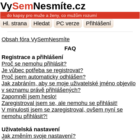
Vy
Sem
Nesmíte.cz
… do kapsy pro muže a ženy, co mužům rozumí
Hl. strana
Hledat
PC verze
Přihlášení
Obsah fóra VySemNesmíte
FAQ
Registrace a přihlášení
Proč se nemohu přihlásit?
Je vůbec potřeba se registrovat?
Proč jsem automaticky odhlášen?
Jak zabráním, aby se moje uživatelské jméno objevilo
v seznamu právě přihlášených?
Zapomněl jsem heslo!
Zaregistroval jsem se, ale nemohu se přihlásit!
V minulosti jsem se zaregistroval, ovšem nyní se
nemohu přihlásit?!
Uživatelská nastavení
Jak změním svoje nastavení?