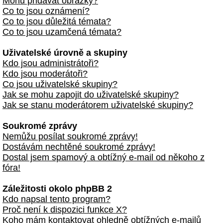
Mohu přidávat obrázky?
Co to jsou oznámení?
Co to jsou důležitá témata?
Co to jsou uzamčená témata?
Uživatelské úrovně a skupiny
Kdo jsou administrátoři?
Kdo jsou moderátoři?
Co jsou uživatelské skupiny?
Jak se mohu zapojit do uživatelské skupiny?
Jak se stanu moderátorem uživatelské skupiny?
Soukromé zprávy
Nemůžu posílat soukromé zprávy!
Dostávám nechtěné soukromé zprávy!
Dostal jsem spamový a obtížný e-mail od někoho z
fóra!
Záležitosti okolo phpBB 2
Kdo napsal tento program?
Proč není k dispozici funkce X?
Koho mám kontaktovat ohledně obtížných e-mailů