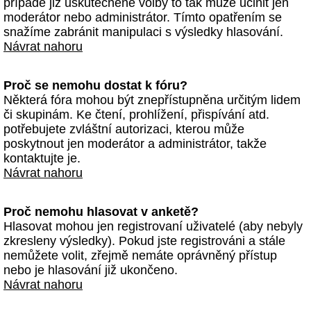
případě již uskutečněné volby to tak může učinit jen
moderátor nebo administrátor. Tímto opatřením se
snažíme zabránit manipulaci s výsledky hlasování.
Návrat nahoru
Proč se nemohu dostat k fóru?
Některá fóra mohou být znepřístupněna určitým lidem
či skupinám. Ke čtení, prohlížení, přispívání atd.
potřebujete zvláštní autorizaci, kterou může
poskytnout jen moderátor a administrátor, takže
kontaktujte je.
Návrat nahoru
Proč nemohu hlasovat v anketě?
Hlasovat mohou jen registrovaní uživatelé (aby nebyly
zkresleny výsledky). Pokud jste registrováni a stále
nemůžete volit, zřejmě nemáte oprávněný přístup
nebo je hlasování již ukončeno.
Návrat nahoru