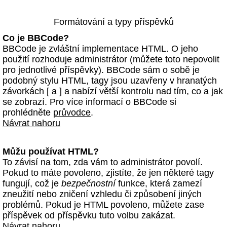
Formátování a typy příspěvků
Co je BBCode?
BBCode je zvláštní implementace HTML. O jeho
použití rozhoduje administrátor (můžete toto nepovolit
pro jednotlivé příspěvky). BBCode sám o sobě je
podobný stylu HTML, tagy jsou uzavřeny v hranatých
závorkách [ a ] a nabízí větší kontrolu nad tím, co a jak
se zobrazí. Pro více informací o BBCode si
prohlédněte
průvodce
.
Návrat nahoru
Můžu používat HTML?
To závisí na tom, zda vám to administrátor povolí.
Pokud to máte povoleno, zjistíte, že jen některé tagy
fungují, což je
bezpečnostní
funkce, která zamezí
zneužití nebo zničení vzhledu či způsobení jiných
problémů. Pokud je HTML povoleno, můžete zase
příspěvek od příspěvku tuto volbu zakázat.
Návrat nahoru