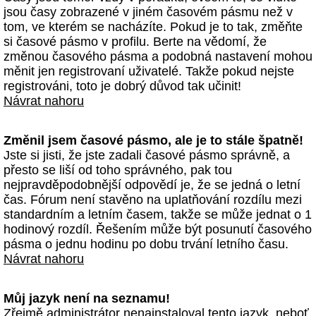
jsou časy zobrazené v jiném časovém pásmu než v
tom, ve kterém se nacházíte. Pokud je to tak, změňte
si časové pásmo v profilu. Berte na vědomí, že
změnou časového pásma a podobná nastavení mohou
měnit jen registrovaní uživatelé. Takže pokud nejste
registrováni, toto je dobrý důvod tak učinit!
Návrat nahoru
Změnil jsem časové pásmo, ale je to stále špatně!
Jste si jisti, že jste zadali časové pásmo správně, a
přesto se liší od toho správného, pak tou
nejpravděpodobnější odpovědí je, že se jedná o letní
čas. Fórum není stavěno na uplatňování rozdílu mezi
standardním a letním časem, takže se může jednat o 1
hodinový rozdíl. Řešením může být posunutí časového
pásma o jednu hodinu po dobu trvání letního času.
Návrat nahoru
Můj jazyk není na seznamu!
Zřejmě administrátor nenainstaloval tento jazyk, neboť