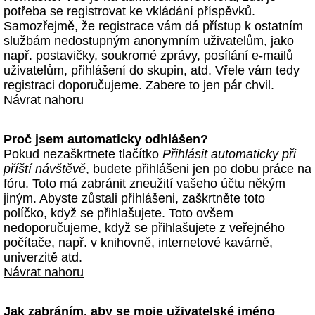
potřeba se registrovat ke vkládání příspěvků.
Samozřejmě, že registrace vám dá přístup k ostatním
službám nedostupným anonymním uživatelům, jako
např. postavičky, soukromé zprávy, posílání e-mailů
uživatelům, přihlášení do skupin, atd. Vřele vám tedy
registraci doporučujeme. Zabere to jen pár chvil.
Návrat nahoru
Proč jsem automaticky odhlášen?
Pokud nezaškrtnete tlačítko
Přihlásit automaticky při
příští návštěvě
, budete přihlášeni jen po dobu práce na
fóru. Toto má zabránit zneužití vašeho účtu někým
jiným. Abyste zůstali přihlášeni, zaškrtněte toto
políčko, když se přihlašujete. Toto ovšem
nedoporučujeme, když se přihlašujete z veřejného
počítače, např. v knihovně, internetové kavárně,
univerzitě atd.
Návrat nahoru
Jak zabráním, aby se moje uživatelské jméno