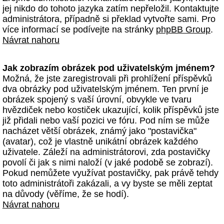
jej nikdo do tohoto jazyka zatím nepřeložil. Kontaktujte
administrátora, případně si překlad vytvořte sami. Pro
více informací se podívejte na stránky
phpBB Group
.
Návrat nahoru
Jak zobrazím obrázek pod uživatelským jménem?
Možná, že jste zaregistrovali při prohlížení příspěvků
dva obrázky pod uživatelským jménem. Ten první je
obrázek spojený s vaší úrovní, obvykle ve tvaru
hvězdiček nebo kostiček ukazující, kolik příspěvků jste
již přidali nebo vaší pozici ve fóru. Pod ním se může
nacházet větší obrázek, známý jako "postavička"
(avatar), což je vlastně unikátní obrázek každého
uživatele. Záleží na administrátorovi, zda postavičky
povolí či jak s nimi naloží (v jaké podobě se zobrazí).
Pokud nemůžete využívat postavičky, pak právě tehdy
toto administrátoři zakázali, a vy byste se měli zeptat
na důvody (věříme, že se hodí).
Návrat nahoru