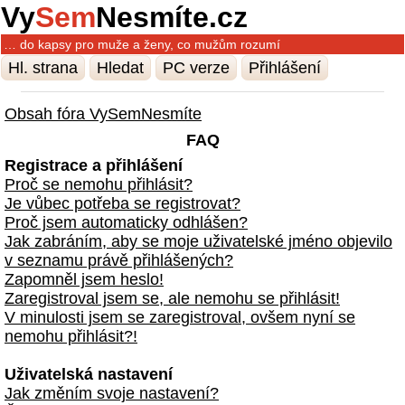
Vy
Sem
Nesmíte.cz
… do kapsy pro muže a ženy, co mužům rozumí
Hl. strana
Hledat
PC verze
Přihlášení
Obsah fóra VySemNesmíte
FAQ
Registrace a přihlášení
Proč se nemohu přihlásit?
Je vůbec potřeba se registrovat?
Proč jsem automaticky odhlášen?
Jak zabráním, aby se moje uživatelské jméno objevilo
v seznamu právě přihlášených?
Zapomněl jsem heslo!
Zaregistroval jsem se, ale nemohu se přihlásit!
V minulosti jsem se zaregistroval, ovšem nyní se
nemohu přihlásit?!
Uživatelská nastavení
Jak změním svoje nastavení?