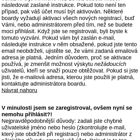
následovat zaslané instrukce. Pokud toto není ten
případ, pak váš účet musí být aktivován. Některé
boardy vyžadují aktivaci všech nových registrací, buď
Vámi, nebo administrátorem před tím, než se budete
moci přihlásit. Když jste se registrovali, byli byste k
tomuto vyzváni. Pokud vám byl zaslán e-mail,
následujte instrukce v něm obsažené, pokud jste tento
email neobdrželi, ujistěte se, že vámi zadaná emailová
adresa je platná. Jedním důvodem, proč se aktivace
používá, je zmenšit možnost výskytu
nežádoucích
uživatelů, kteří se snaží pouze obtěžovat. Pokud si jste
jisti, že e-mailová adresa, kterou jste použili je platná,
kontaktujte administrátora boardu.
Návrat nahoru
V minulosti jsem se zaregistroval, ovšem nyní se
nemohu přihlásit?!
Nejpravděpodobnější důvody: zadali jste chybné
uživatelské jméno nebo heslo (zkontrolujte e-mail,
který jste obdrželi při registraci) nebo administrátor z