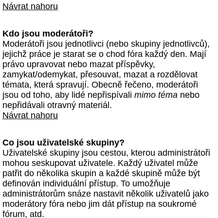
Návrat nahoru
Kdo jsou moderátoři?
Moderátoři jsou jednotlivci (nebo skupiny jednotlivců),
jejichž práce je starat se o chod fóra každý den. Mají
právo upravovat nebo mazat příspěvky,
zamykat/odemykat, přesouvat, mazat a rozdělovat
témata, která spravují. Obecně řečeno, moderátoři
jsou od toho, aby lidé nepřispívali
mimo téma
nebo
nepřidávali otravný materiál.
Návrat nahoru
Co jsou uživatelské skupiny?
Uživatelské skupiny jsou cestou, kterou administrátoři
mohou seskupovat uživatele. Každý uživatel může
patřit do několika skupin a každé skupině může být
definován individuální přístup. To umožňuje
administrátorům snáze nastavit několik uživatelů jako
moderátory fóra nebo jim dát přístup na soukromé
fórum, atd.