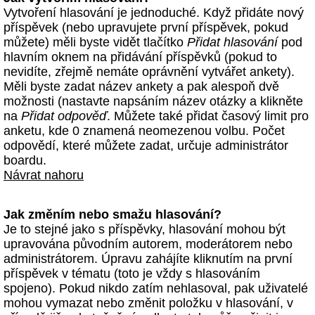
Vytvoření hlasování je jednoduché. Když přidáte nový
příspěvek (nebo upravujete první příspěvek, pokud
můžete) měli byste vidět tlačítko
Přidat hlasování
pod
hlavním oknem na přidávání příspěvků (pokud to
nevidíte, zřejmě nemáte oprávnění vytvářet ankety).
Měli byste zadat název ankety a pak alespoň dvě
možnosti (nastavte napsáním název otázky a klikněte
na
Přidat odpověď
. Můžete také přidat časový limit pro
anketu, kde 0 znamená neomezenou volbu. Počet
odpovědí, které můžete zadat, určuje administrátor
boardu.
Návrat nahoru
Jak změním nebo smažu hlasování?
Je to stejné jako s příspěvky, hlasování mohou být
upravována původním autorem, moderátorem nebo
administrátorem. Úpravu zahájíte kliknutím na první
příspěvek v tématu (toto je vždy s hlasováním
spojeno). Pokud nikdo zatím nehlasoval, pak uživatelé
mohou vymazat nebo změnit položku v hlasování, v