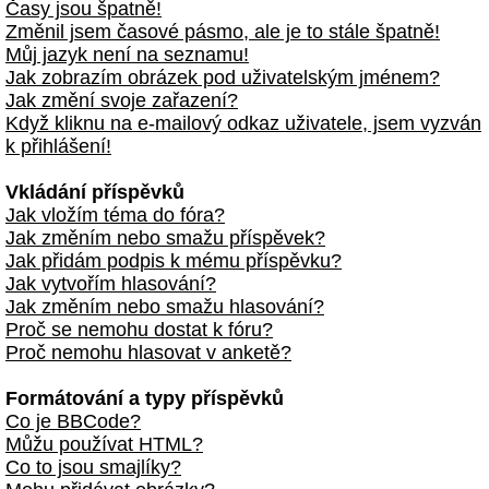
Časy jsou špatně!
Změnil jsem časové pásmo, ale je to stále špatně!
Můj jazyk není na seznamu!
Jak zobrazím obrázek pod uživatelským jménem?
Jak změní svoje zařazení?
Když kliknu na e-mailový odkaz uživatele, jsem vyzván
k přihlášení!
Vkládání příspěvků
Jak vložím téma do fóra?
Jak změním nebo smažu příspěvek?
Jak přidám podpis k mému příspěvku?
Jak vytvořím hlasování?
Jak změním nebo smažu hlasování?
Proč se nemohu dostat k fóru?
Proč nemohu hlasovat v anketě?
Formátování a typy příspěvků
Co je BBCode?
Můžu používat HTML?
Co to jsou smajlíky?