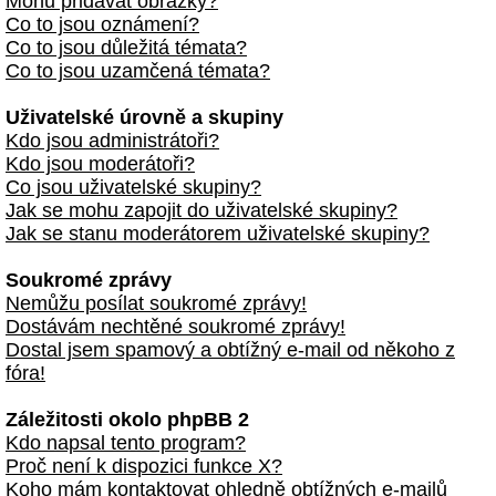
Mohu přidávat obrázky?
Co to jsou oznámení?
Co to jsou důležitá témata?
Co to jsou uzamčená témata?
Uživatelské úrovně a skupiny
Kdo jsou administrátoři?
Kdo jsou moderátoři?
Co jsou uživatelské skupiny?
Jak se mohu zapojit do uživatelské skupiny?
Jak se stanu moderátorem uživatelské skupiny?
Soukromé zprávy
Nemůžu posílat soukromé zprávy!
Dostávám nechtěné soukromé zprávy!
Dostal jsem spamový a obtížný e-mail od někoho z
fóra!
Záležitosti okolo phpBB 2
Kdo napsal tento program?
Proč není k dispozici funkce X?
Koho mám kontaktovat ohledně obtížných e-mailů