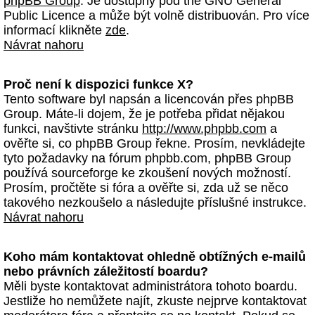
phpBB Group
. Je dostupný pod the GNU General
Public Licence a může být volně distribuován. Pro více
informací klikněte
zde
.
Návrat nahoru
Proč není k dispozici funkce X?
Tento software byl napsán a licencován přes phpBB
Group. Máte-li dojem, že je potřeba přidat nějakou
funkci, navštivte stránku
http://www.phpbb.com
a
ověřte si, co phpBB Group řekne. Prosím, nevkládejte
tyto požadavky na fórum phpbb.com, phpBB Group
používá sourceforge ke zkoušení nových možností.
Prosím, pročtěte si fóra a ověřte si, zda už se něco
takového nezkoušelo a následujte příslušné instrukce.
Návrat nahoru
Koho mám kontaktovat ohledně obtížných e-mailů
nebo právních záležitostí boardu?
Měli byste kontaktovat administrátora tohoto boardu.
Jestliže ho nemůžete najít, zkuste nejprve kontaktovat