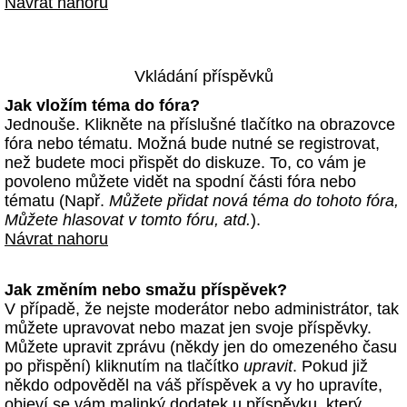
Návrat nahoru
Vkládání příspěvků
Jak vložím téma do fóra?
Jednouše. Klikněte na příslušné tlačítko na obrazovce
fóra nebo tématu. Možná bude nutné se registrovat,
než budete moci přispět do diskuze. To, co vám je
povoleno můžete vidět na spodní části fóra nebo
tématu (Např.
Můžete přidat nová téma do tohoto fóra,
Můžete hlasovat v tomto fóru, atd.
).
Návrat nahoru
Jak změním nebo smažu příspěvek?
V případě, že nejste moderátor nebo administrátor, tak
můžete upravovat nebo mazat jen svoje příspěvky.
Můžete upravit zprávu (někdy jen do omezeného času
po přispění) kliknutím na tlačítko
upravit
. Pokud již
někdo odpověděl na váš příspěvek a vy ho upravíte,
objeví se vám malinký dodatek u příspěvku, který