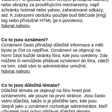
nebo obrázky za prověřujícími mechanismy, např.
schránky hotmail nebo yahoo, zaheslované odkazy,
atd. K zobrazení obrázku použijte buď BBCode [img]
tag nebo příslušné HTML (je-li povoleno).
Návrat nahoru
Co to jsou oznámení?
Oznámení často přinášejí důležité informace a měli
byste je číst co nejdříve. Oznámení se objevují na
horní části každé stránky fóra, kde jsou uvedeny. Zda
můžete či nemůžete přidávat oznámení do fóra, záleží
na tom, zdali vám to administrátor umožnil.
Návrat nahoru
Co to jsou důležitá témata?
Důležitá témata se objevují na fóru hned pod
oznámeními, ale pouze na první stránce. Jsou často
velmi důležitá, takže si je přečtěte tam, kde jsou.
Stejně jako u oznámení rozhoduje administrátor, kteří
uživatelé mají právo přidávat důležitá témata.