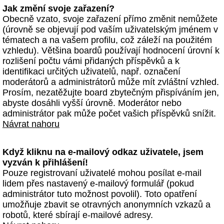
Jak změní svoje zařazení?
Obecně vzato, svoje zařazení přímo změnit nemůžete
(úrovně se objevují pod vaším uživatelským jménem v
tématech a na vašem profilu, což záleží na použitém
vzhledu). Většina boardů používají hodnocení úrovní k
rozlišení počtu vámi přidaných příspěvků a k
identifikaci určitých uživatelů, např. označení
moderátorů a administrátorů může mít zvláštní vzhled.
Prosím, nezatěžujte board zbytečným přispíváním jen,
abyste dosáhli vyšší úrovně. Moderátor nebo
administrátor pak může počet vašich příspěvků snížit.
Návrat nahoru
Když kliknu na e-mailový odkaz uživatele, jsem
vyzván k přihlášení!
Pouze registrovaní uživatelé mohou posílat e-mail
lidem přes nastavený e-mailový formulář (pokud
administrátor tuto možnost povolil). Toto opatření
umožňuje zbavit se otravných anonymních vzkazů a
robotů, které sbírají e-mailové adresy.