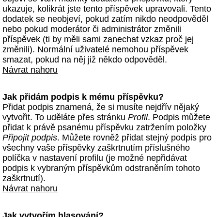
ukazuje, kolikrát jste tento příspěvek upravovali. Tento
dodatek se neobjeví, pokud zatím nikdo neodpověděl
nebo pokud moderátor či administrátor změnili
příspěvek (ti by měli sami zanechat vzkaz proč jej
změnili). Normální uživatelé nemohou příspěvek
smazat, pokud na něj již někdo odpověděl.
Návrat nahoru
Jak přidám podpis k mému příspěvku?
Přidat podpis znamená, že si musíte nejdřív nějaký
vytvořit. To uděláte přes stránku
Profil
. Podpis můžete
přidat k právě psanému příspěvku zatržením položky
Připojit podpis
. Můžete rovněž přidat stejný podpis pro
všechny vaše příspěvky zaškrtnutím příslušného
políčka v nastavení profilu (je možné nepřidávat
podpis k vybraným příspěvkům odstraněním tohoto
zaškrtnutí).
Návrat nahoru
Jak vytvořím hlasování?