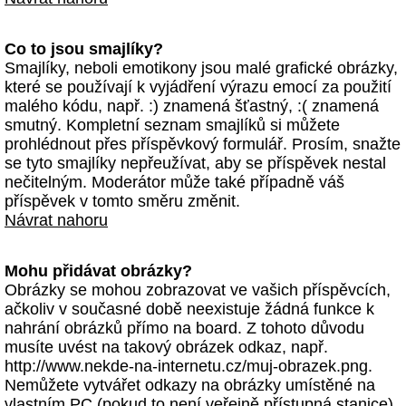
Co to jsou smajlíky?
Smajlíky, neboli emotikony jsou malé grafické obrázky,
které se používají k vyjádření výrazu emocí za použití
malého kódu, např. :) znamená šťastný, :( znamená
smutný. Kompletní seznam smajlíků si můžete
prohlédnout přes příspěvkový formulář. Prosím, snažte
se tyto smajlíky nepřeužívat, aby se příspěvek nestal
nečitelným. Moderátor může také případně váš
příspěvek v tomto směru změnit.
Návrat nahoru
Mohu přidávat obrázky?
Obrázky se mohou zobrazovat ve vašich příspěvcích,
ačkoliv v současné době neexistuje žádná funkce k
nahrání obrázků přímo na board. Z tohoto důvodu
musíte uvést na takový obrázek odkaz, např.
http://www.nekde-na-internetu.cz/muj-obrazek.png.
Nemůžete vytvářet odkazy na obrázky umístěné na
vlastním PC (pokud to není veřejně přístupná stanice)