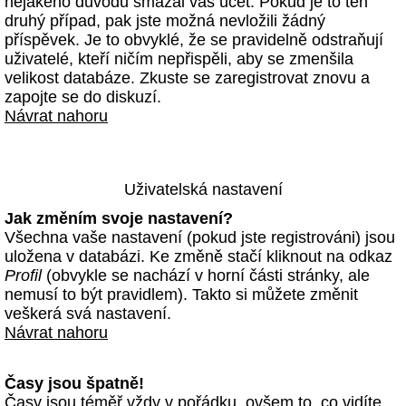
nějakého důvodu smazal váš účet. Pokud je to ten
druhý případ, pak jste možná nevložili žádný
příspěvek. Je to obvyklé, že se pravidelně odstraňují
uživatelé, kteří ničím nepřispěli, aby se zmenšila
velikost databáze. Zkuste se zaregistrovat znovu a
zapojte se do diskuzí.
Návrat nahoru
Uživatelská nastavení
Jak změním svoje nastavení?
Všechna vaše nastavení (pokud jste registrováni) jsou
uložena v databázi. Ke změně stačí kliknout na odkaz
Profil
(obvykle se nachází v horní části stránky, ale
nemusí to být pravidlem). Takto si můžete změnit
veškerá svá nastavení.
Návrat nahoru
Časy jsou špatně!
Časy jsou téměř vždy v pořádku, ovšem to, co vidíte