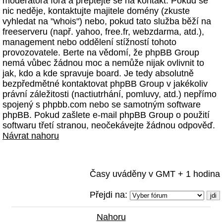
moderátora fóra a přeptejte se na kontakt. Pokud se
nic neděje, kontaktujte majitele domény (zkuste
vyhledat na "whois") nebo, pokud tato služba běží na
freeserveru (např. yahoo, free.fr, webzdarma, atd.),
management nebo oddělení stížností tohoto
provozovatele. Berte na vědomí, že phpBB Group
nemá vůbec žádnou moc a nemůže nijak ovlivnit to
jak, kdo a kde spravuje board. Je tedy absolutně
bezpředmětné kontaktovat phpBB Group v jakékoliv
právní záležitosti (nactiutrhání, pomluvy, atd.) nepřímo
spojený s phpbb.com nebo se samotným software
phpBB. Pokud zašlete e-mail phpBB Group o použití
softwaru třetí stranou, neočekávejte žádnou odpověď.
Návrat nahoru
Časy uváděny v GMT + 1 hodina
Přejdi na:
Nahoru