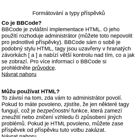
Formátování a typy příspěvků
Co je BBCode?
BBCode je zvláštní implementace HTML. O jeho
použití rozhoduje administrátor (můžete toto nepovolit
pro jednotlivé příspěvky). BBCode sám o sobě je
podobný stylu HTML, tagy jsou uzavřeny v hranatých
závorkách [ a ] a nabízí větší kontrolu nad tím, co a jak
se zobrazí. Pro více informací o BBCode si
prohlédněte
průvodce
.
Návrat nahoru
Můžu používat HTML?
To závisí na tom, zda vám to administrátor povolí.
Pokud to máte povoleno, zjistíte, že jen některé tagy
fungují, což je
bezpečnostní
funkce, která zamezí
zneužití nebo zničení vzhledu či způsobení jiných
problémů. Pokud je HTML povoleno, můžete zase
příspěvek od příspěvku tuto volbu zakázat.
Návrat nahoru