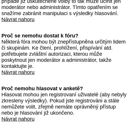
případě již uskutečněné volby to tak může učinit jen
moderátor nebo administrátor. Tímto opatřením se
snažíme zabránit manipulaci s výsledky hlasování.
Návrat nahoru
Proč se nemohu dostat k fóru?
Některá fóra mohou být znepřístupněna určitým lidem
či skupinám. Ke čtení, prohlížení, přispívání atd.
potřebujete zvláštní autorizaci, kterou může
poskytnout jen moderátor a administrátor, takže
kontaktujte je.
Návrat nahoru
Proč nemohu hlasovat v anketě?
Hlasovat mohou jen registrovaní uživatelé (aby nebyly
zkresleny výsledky). Pokud jste registrováni a stále
nemůžete volit, zřejmě nemáte oprávněný přístup
nebo je hlasování již ukončeno.
Návrat nahoru