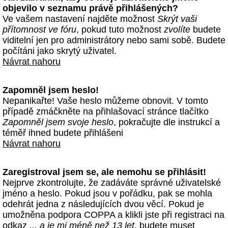
objevilo v seznamu právě přihlášených?
Ve vašem nastavení najděte možnost
Skrýt vaši
přítomnost ve fóru
, pokud tuto možnost
zvolíte
budete
viditelní jen pro administrátory nebo sami sobě. Budete
počítáni jako skrytý uživatel.
Návrat nahoru
Zapomněl jsem heslo!
Nepanikařte! Vaše heslo můžeme obnovit. V tomto
případě zmáčkněte na přihlašovací stránce tlačítko
Zapomněl jsem svoje heslo
, pokračujte dle instrukcí a
téměř ihned budete přihlášeni
Návrat nahoru
Zaregistroval jsem se, ale nemohu se přihlásit!
Nejprve zkontrolujte, že zadáváte správné uživatelské
jméno a heslo. Pokud jsou v pořádku, pak se mohla
odehrát jedna z následujících dvou věcí. Pokud je
umožněna podpora COPPA a klikli jste při registraci na
odkaz
... a je mi méně než 13 let
, budete muset