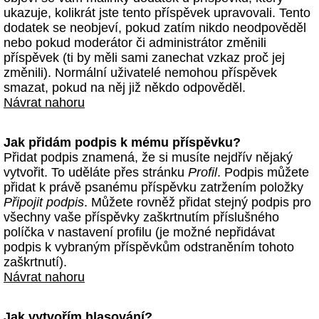
ukazuje, kolikrát jste tento příspěvek upravovali. Tento
dodatek se neobjeví, pokud zatím nikdo neodpověděl
nebo pokud moderátor či administrátor změnili
příspěvek (ti by měli sami zanechat vzkaz proč jej
změnili). Normální uživatelé nemohou příspěvek
smazat, pokud na něj již někdo odpověděl.
Návrat nahoru
Jak přidám podpis k mému příspěvku?
Přidat podpis znamená, že si musíte nejdřív nějaký
vytvořit. To uděláte přes stránku
Profil
. Podpis můžete
přidat k právě psanému příspěvku zatržením položky
Připojit podpis
. Můžete rovněž přidat stejný podpis pro
všechny vaše příspěvky zaškrtnutím příslušného
políčka v nastavení profilu (je možné nepřidávat
podpis k vybraným příspěvkům odstraněním tohoto
zaškrtnutí).
Návrat nahoru
Jak vytvořím hlasování?