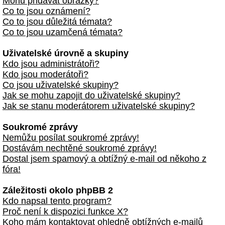
Mohu přidávat obrázky?
Co to jsou oznámení?
Co to jsou důležitá témata?
Co to jsou uzamčená témata?
Uživatelské úrovně a skupiny
Kdo jsou administrátoři?
Kdo jsou moderátoři?
Co jsou uživatelské skupiny?
Jak se mohu zapojit do uživatelské skupiny?
Jak se stanu moderátorem uživatelské skupiny?
Soukromé zprávy
Nemůžu posílat soukromé zprávy!
Dostávám nechtěné soukromé zprávy!
Dostal jsem spamový a obtížný e-mail od někoho z
fóra!
Záležitosti okolo phpBB 2
Kdo napsal tento program?
Proč není k dispozici funkce X?
Koho mám kontaktovat ohledně obtížných e-mailů