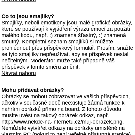
Co to jsou smajlíky?
Smajlíky, neboli emotikony jsou malé grafické obrázky,
které se používají k vyjádření výrazu emocí za použití
malého kódu, např. :) znamená šťastný, :( znamená
smutný. Kompletní seznam smajlíků si můžete
prohlédnout přes příspěvkový formulář. Prosím, snažte
se tyto smajlíky nepřeužívat, aby se příspěvek nestal
nečitelným. Moderátor může také případně váš
příspěvek v tomto směru změnit.
Návrat nahoru
Mohu přidávat obrázky?
Obrázky se mohou zobrazovat ve vašich příspěvcích,
ačkoliv v současné době neexistuje žádná funkce k
nahrání obrázků přímo na board. Z tohoto důvodu
musíte uvést na takový obrázek odkaz, např.
http://www.nekde-na-internetu.cz/muj-obrazek.png.
Nemůžete vytvářet odkazy na obrázky umístěné na
vlastním PC (pokud to není veřejně přístupná stanice)