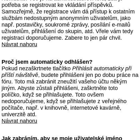
potřeba se registrovat ke vkládání příspěvků.
Samozřejmě, že registrace vám dá přístup k ostatním
službám nedostupným anonymním uživatelům, jako
např. postavičky, soukromé zprávy, posílání e-mailů
uživatelům, přihlášení do skupin, atd. Vřele vám tedy
registraci doporučujeme. Zabere to jen pár chvil.
Návrat nahoru
Proč jsem automaticky odhlášen?
Pokud nezaškrtnete tlačítko
Přihlásit automaticky při
příští návštěvě
, budete přihlášeni jen po dobu práce na
fóru. Toto má zabránit zneužití vašeho účtu někým
jiným. Abyste zůstali přihlášeni, zaškrtněte toto
políčko, když se přihlašujete. Toto ovšem
nedoporučujeme, když se přihlašujete z veřejného
počítače, např. v knihovně, internetové kavárně,
univerzitě atd.
Návrat nahoru
Jak zabráním, aby se moje uživatelské jméno