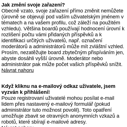
Jak změní svoje zařazení?
Obecně vzato, svoje zařazení přímo změnit nemůžete
(úrovně se objevují pod vaším uživatelským jménem v
tématech a na vašem profilu, což záleží na použitém
vzhledu). Většina boardů používají hodnocení úrovní k
rozlišení počtu vámi přidaných příspěvků a k
identifikaci určitých uživatelů, např. označení
moderátorů a administrátorů může mít zvláštní vzhled.
Prosím, nezatěžujte board zbytečným přispíváním jen,
abyste dosáhli vyšší úrovně. Moderátor nebo
administrátor pak může počet vašich příspěvků snížit.
Návrat nahoru
Když kliknu na e-mailový odkaz uživatele, jsem
vyzván k přihlášení!
Pouze registrovaní uživatelé mohou posílat e-mail
lidem přes nastavený e-mailový formulář (pokud
administrátor tuto možnost povolil). Toto opatření
umožňuje zbavit se otravných anonymních vzkazů a
robotů, které sbírají e-mailové adresy.