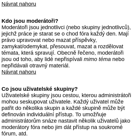
Návrat nahoru
Kdo jsou moderátoři?
Moderátoři jsou jednotlivci (nebo skupiny jednotlivců),
jejichž práce je starat se o chod fóra každý den. Mají
právo upravovat nebo mazat příspěvky,
zamykat/odemykat, přesouvat, mazat a rozdělovat
témata, která spravují. Obecně řečeno, moderátoři
jsou od toho, aby lidé nepřispívali
mimo téma
nebo
nepřidávali otravný materiál.
Návrat nahoru
Co jsou uživatelské skupiny?
Uživatelské skupiny jsou cestou, kterou administrátoři
mohou seskupovat uživatele. Každý uživatel může
patřit do několika skupin a každé skupině může být
definován individuální přístup. To umožňuje
administrátorům snáze nastavit několik uživatelů jako
moderátory fóra nebo jim dát přístup na soukromé
fórum, atd.