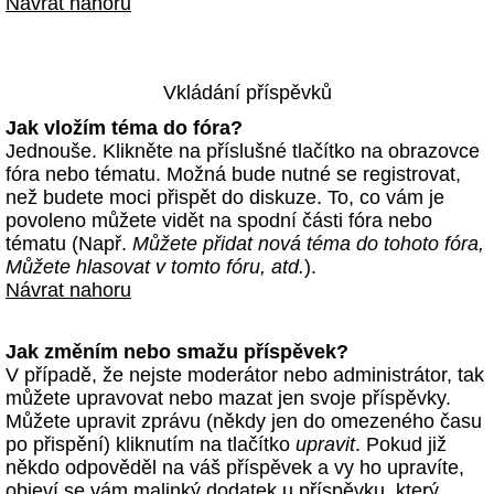
Návrat nahoru
Vkládání příspěvků
Jak vložím téma do fóra?
Jednouše. Klikněte na příslušné tlačítko na obrazovce
fóra nebo tématu. Možná bude nutné se registrovat,
než budete moci přispět do diskuze. To, co vám je
povoleno můžete vidět na spodní části fóra nebo
tématu (Např.
Můžete přidat nová téma do tohoto fóra,
Můžete hlasovat v tomto fóru, atd.
).
Návrat nahoru
Jak změním nebo smažu příspěvek?
V případě, že nejste moderátor nebo administrátor, tak
můžete upravovat nebo mazat jen svoje příspěvky.
Můžete upravit zprávu (někdy jen do omezeného času
po přispění) kliknutím na tlačítko
upravit
. Pokud již
někdo odpověděl na váš příspěvek a vy ho upravíte,
objeví se vám malinký dodatek u příspěvku, který