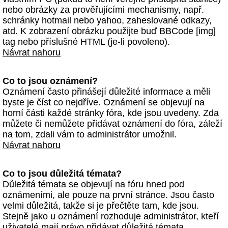
nebo obrázky za prověřujícími mechanismy, např.
schránky hotmail nebo yahoo, zaheslované odkazy,
atd. K zobrazení obrázku použijte buď BBCode [img]
tag nebo příslušné HTML (je-li povoleno).
Návrat nahoru
Co to jsou oznámení?
Oznámení často přinášejí důležité informace a měli
byste je číst co nejdříve. Oznámení se objevují na
horní části každé stránky fóra, kde jsou uvedeny. Zda
můžete či nemůžete přidávat oznámení do fóra, záleží
na tom, zdali vám to administrátor umožnil.
Návrat nahoru
Co to jsou důležitá témata?
Důležitá témata se objevují na fóru hned pod
oznámeními, ale pouze na první stránce. Jsou často
velmi důležitá, takže si je přečtěte tam, kde jsou.
Stejně jako u oznámení rozhoduje administrátor, kteří
uživatelé mají právo přidávat důležitá témata.