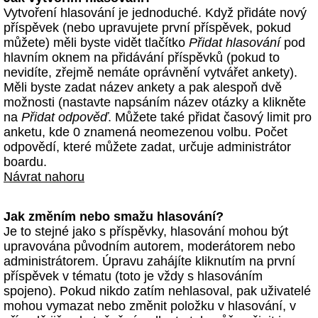
Vytvoření hlasování je jednoduché. Když přidáte nový
příspěvek (nebo upravujete první příspěvek, pokud
můžete) měli byste vidět tlačítko
Přidat hlasování
pod
hlavním oknem na přidávání příspěvků (pokud to
nevidíte, zřejmě nemáte oprávnění vytvářet ankety).
Měli byste zadat název ankety a pak alespoň dvě
možnosti (nastavte napsáním název otázky a klikněte
na
Přidat odpověď
. Můžete také přidat časový limit pro
anketu, kde 0 znamená neomezenou volbu. Počet
odpovědí, které můžete zadat, určuje administrátor
boardu.
Návrat nahoru
Jak změním nebo smažu hlasování?
Je to stejné jako s příspěvky, hlasování mohou být
upravována původním autorem, moderátorem nebo
administrátorem. Úpravu zahájíte kliknutím na první
příspěvek v tématu (toto je vždy s hlasováním
spojeno). Pokud nikdo zatím nehlasoval, pak uživatelé
mohou vymazat nebo změnit položku v hlasování, v