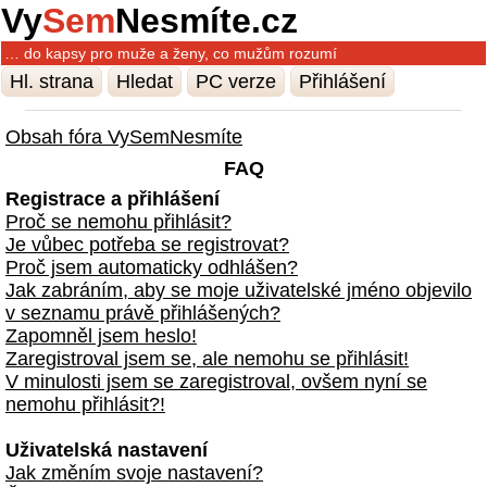
Vy
Sem
Nesmíte.cz
… do kapsy pro muže a ženy, co mužům rozumí
Hl. strana
Hledat
PC verze
Přihlášení
Obsah fóra VySemNesmíte
FAQ
Registrace a přihlášení
Proč se nemohu přihlásit?
Je vůbec potřeba se registrovat?
Proč jsem automaticky odhlášen?
Jak zabráním, aby se moje uživatelské jméno objevilo
v seznamu právě přihlášených?
Zapomněl jsem heslo!
Zaregistroval jsem se, ale nemohu se přihlásit!
V minulosti jsem se zaregistroval, ovšem nyní se
nemohu přihlásit?!
Uživatelská nastavení
Jak změním svoje nastavení?