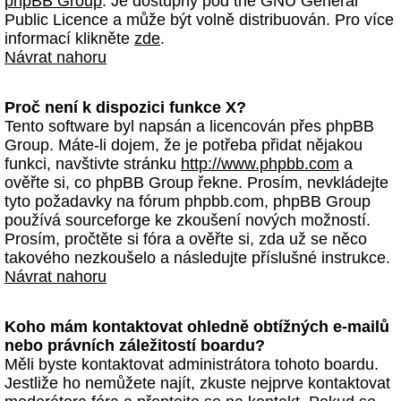
phpBB Group
. Je dostupný pod the GNU General
Public Licence a může být volně distribuován. Pro více
informací klikněte
zde
.
Návrat nahoru
Proč není k dispozici funkce X?
Tento software byl napsán a licencován přes phpBB
Group. Máte-li dojem, že je potřeba přidat nějakou
funkci, navštivte stránku
http://www.phpbb.com
a
ověřte si, co phpBB Group řekne. Prosím, nevkládejte
tyto požadavky na fórum phpbb.com, phpBB Group
používá sourceforge ke zkoušení nových možností.
Prosím, pročtěte si fóra a ověřte si, zda už se něco
takového nezkoušelo a následujte příslušné instrukce.
Návrat nahoru
Koho mám kontaktovat ohledně obtížných e-mailů
nebo právních záležitostí boardu?
Měli byste kontaktovat administrátora tohoto boardu.
Jestliže ho nemůžete najít, zkuste nejprve kontaktovat