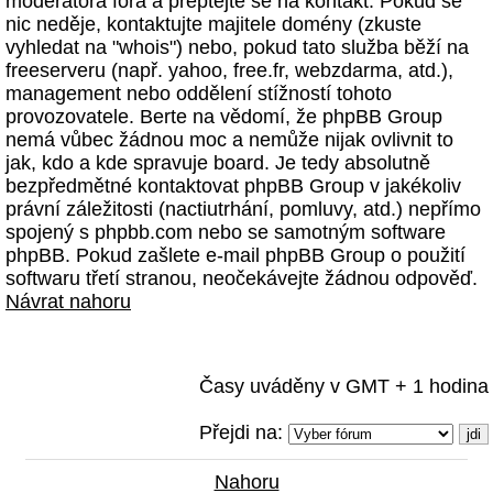
moderátora fóra a přeptejte se na kontakt. Pokud se
nic neděje, kontaktujte majitele domény (zkuste
vyhledat na "whois") nebo, pokud tato služba běží na
freeserveru (např. yahoo, free.fr, webzdarma, atd.),
management nebo oddělení stížností tohoto
provozovatele. Berte na vědomí, že phpBB Group
nemá vůbec žádnou moc a nemůže nijak ovlivnit to
jak, kdo a kde spravuje board. Je tedy absolutně
bezpředmětné kontaktovat phpBB Group v jakékoliv
právní záležitosti (nactiutrhání, pomluvy, atd.) nepřímo
spojený s phpbb.com nebo se samotným software
phpBB. Pokud zašlete e-mail phpBB Group o použití
softwaru třetí stranou, neočekávejte žádnou odpověď.
Návrat nahoru
Časy uváděny v GMT + 1 hodina
Přejdi na:
Nahoru