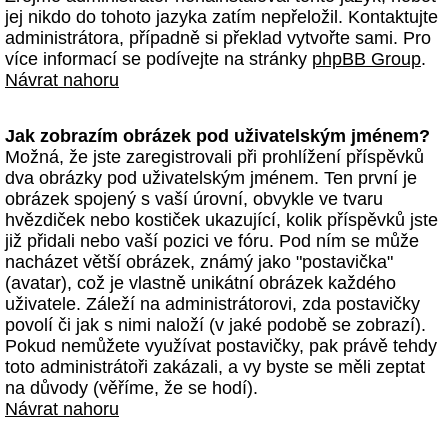
jej nikdo do tohoto jazyka zatím nepřeložil. Kontaktujte
administrátora, případně si překlad vytvořte sami. Pro
více informací se podívejte na stránky
phpBB Group
.
Návrat nahoru
Jak zobrazím obrázek pod uživatelským jménem?
Možná, že jste zaregistrovali při prohlížení příspěvků
dva obrázky pod uživatelským jménem. Ten první je
obrázek spojený s vaší úrovní, obvykle ve tvaru
hvězdiček nebo kostiček ukazující, kolik příspěvků jste
již přidali nebo vaší pozici ve fóru. Pod ním se může
nacházet větší obrázek, známý jako "postavička"
(avatar), což je vlastně unikátní obrázek každého
uživatele. Záleží na administrátorovi, zda postavičky
povolí či jak s nimi naloží (v jaké podobě se zobrazí).
Pokud nemůžete využívat postavičky, pak právě tehdy
toto administrátoři zakázali, a vy byste se měli zeptat
na důvody (věříme, že se hodí).
Návrat nahoru