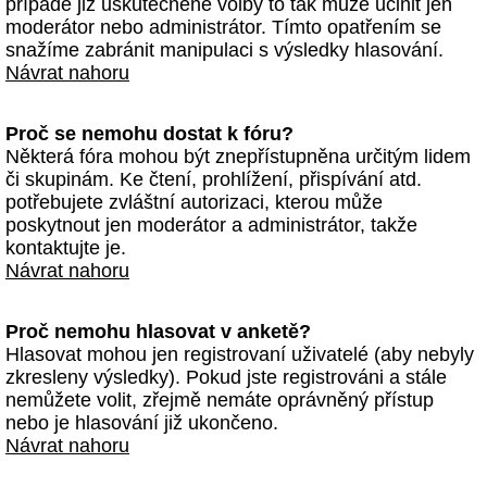
případě již uskutečněné volby to tak může učinit jen
moderátor nebo administrátor. Tímto opatřením se
snažíme zabránit manipulaci s výsledky hlasování.
Návrat nahoru
Proč se nemohu dostat k fóru?
Některá fóra mohou být znepřístupněna určitým lidem
či skupinám. Ke čtení, prohlížení, přispívání atd.
potřebujete zvláštní autorizaci, kterou může
poskytnout jen moderátor a administrátor, takže
kontaktujte je.
Návrat nahoru
Proč nemohu hlasovat v anketě?
Hlasovat mohou jen registrovaní uživatelé (aby nebyly
zkresleny výsledky). Pokud jste registrováni a stále
nemůžete volit, zřejmě nemáte oprávněný přístup
nebo je hlasování již ukončeno.
Návrat nahoru