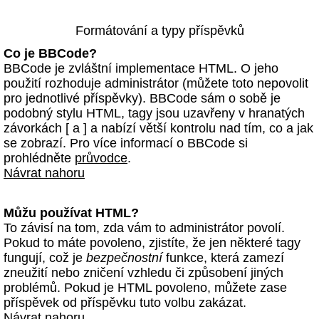
Formátování a typy příspěvků
Co je BBCode?
BBCode je zvláštní implementace HTML. O jeho
použití rozhoduje administrátor (můžete toto nepovolit
pro jednotlivé příspěvky). BBCode sám o sobě je
podobný stylu HTML, tagy jsou uzavřeny v hranatých
závorkách [ a ] a nabízí větší kontrolu nad tím, co a jak
se zobrazí. Pro více informací o BBCode si
prohlédněte
průvodce
.
Návrat nahoru
Můžu používat HTML?
To závisí na tom, zda vám to administrátor povolí.
Pokud to máte povoleno, zjistíte, že jen některé tagy
fungují, což je
bezpečnostní
funkce, která zamezí
zneužití nebo zničení vzhledu či způsobení jiných
problémů. Pokud je HTML povoleno, můžete zase
příspěvek od příspěvku tuto volbu zakázat.
Návrat nahoru