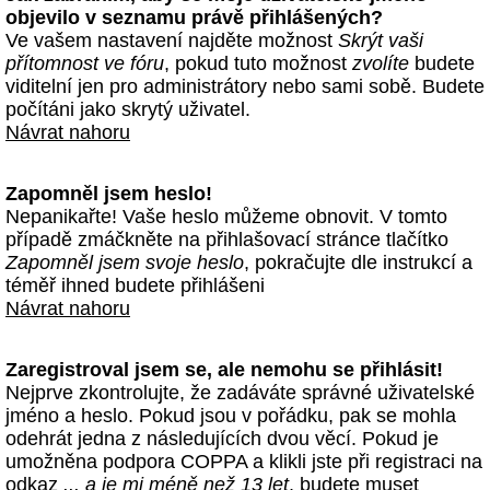
objevilo v seznamu právě přihlášených?
Ve vašem nastavení najděte možnost
Skrýt vaši
přítomnost ve fóru
, pokud tuto možnost
zvolíte
budete
viditelní jen pro administrátory nebo sami sobě. Budete
počítáni jako skrytý uživatel.
Návrat nahoru
Zapomněl jsem heslo!
Nepanikařte! Vaše heslo můžeme obnovit. V tomto
případě zmáčkněte na přihlašovací stránce tlačítko
Zapomněl jsem svoje heslo
, pokračujte dle instrukcí a
téměř ihned budete přihlášeni
Návrat nahoru
Zaregistroval jsem se, ale nemohu se přihlásit!
Nejprve zkontrolujte, že zadáváte správné uživatelské
jméno a heslo. Pokud jsou v pořádku, pak se mohla
odehrát jedna z následujících dvou věcí. Pokud je
umožněna podpora COPPA a klikli jste při registraci na
odkaz
... a je mi méně než 13 let
, budete muset