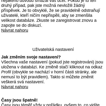
nějakého důvodu smazal váš účet. Pokud je to ten
druhý případ, pak jste možná nevložili žádný
příspěvek. Je to obvyklé, že se pravidelně odstraňují
uživatelé, kteří ničím nepřispěli, aby se zmenšila
velikost databáze. Zkuste se zaregistrovat znovu a
zapojte se do diskuzí.
Návrat nahoru
Uživatelská nastavení
Jak změním svoje nastavení?
Všechna vaše nastavení (pokud jste registrováni) jsou
uložena v databázi. Ke změně stačí kliknout na odkaz
Profil
(obvykle se nachází v horní části stránky, ale
nemusí to být pravidlem). Takto si můžete změnit
veškerá svá nastavení.
Návrat nahoru
Časy jsou špatně!
Časy jsou téměř vždy v pořádku, ovšem to, co vidíte