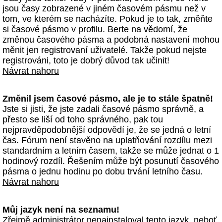
jsou časy zobrazené v jiném časovém pásmu než v
tom, ve kterém se nacházíte. Pokud je to tak, změňte
si časové pásmo v profilu. Berte na vědomí, že
změnou časového pásma a podobná nastavení mohou
měnit jen registrovaní uživatelé. Takže pokud nejste
registrováni, toto je dobrý důvod tak učinit!
Návrat nahoru
Změnil jsem časové pásmo, ale je to stále špatně!
Jste si jisti, že jste zadali časové pásmo správně, a
přesto se liší od toho správného, pak tou
nejpravděpodobnější odpovědí je, že se jedná o letní
čas. Fórum není stavěno na uplatňování rozdílu mezi
standardním a letním časem, takže se může jednat o 1
hodinový rozdíl. Řešením může být posunutí časového
pásma o jednu hodinu po dobu trvání letního času.
Návrat nahoru
Můj jazyk není na seznamu!
Zřejmě administrátor nenainstaloval tento jazyk, neboť