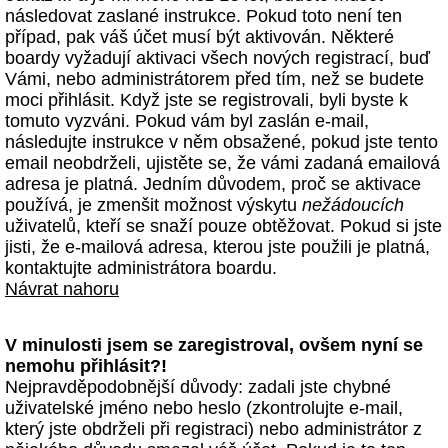
následovat zaslané instrukce. Pokud toto není ten
případ, pak váš účet musí být aktivován. Některé
boardy vyžadují aktivaci všech nových registrací, buď
Vámi, nebo administrátorem před tím, než se budete
moci přihlásit. Když jste se registrovali, byli byste k
tomuto vyzváni. Pokud vám byl zaslán e-mail,
následujte instrukce v něm obsažené, pokud jste tento
email neobdrželi, ujistěte se, že vámi zadaná emailová
adresa je platná. Jedním důvodem, proč se aktivace
používá, je zmenšit možnost výskytu
nežádoucích
uživatelů, kteří se snaží pouze obtěžovat. Pokud si jste
jisti, že e-mailová adresa, kterou jste použili je platná,
kontaktujte administrátora boardu.
Návrat nahoru
V minulosti jsem se zaregistroval, ovšem nyní se
nemohu přihlásit?!
Nejpravděpodobnější důvody: zadali jste chybné
uživatelské jméno nebo heslo (zkontrolujte e-mail,
který jste obdrželi při registraci) nebo administrátor z