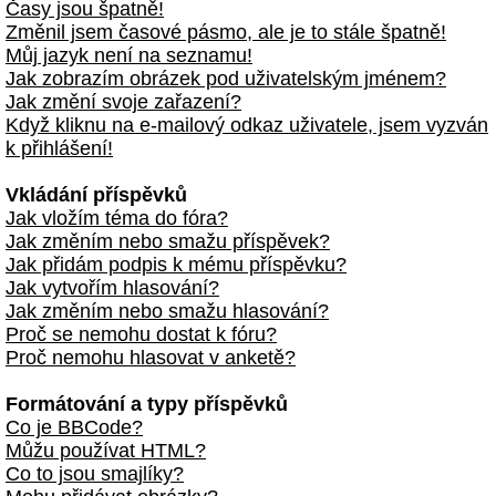
Časy jsou špatně!
Změnil jsem časové pásmo, ale je to stále špatně!
Můj jazyk není na seznamu!
Jak zobrazím obrázek pod uživatelským jménem?
Jak změní svoje zařazení?
Když kliknu na e-mailový odkaz uživatele, jsem vyzván
k přihlášení!
Vkládání příspěvků
Jak vložím téma do fóra?
Jak změním nebo smažu příspěvek?
Jak přidám podpis k mému příspěvku?
Jak vytvořím hlasování?
Jak změním nebo smažu hlasování?
Proč se nemohu dostat k fóru?
Proč nemohu hlasovat v anketě?
Formátování a typy příspěvků
Co je BBCode?
Můžu používat HTML?
Co to jsou smajlíky?