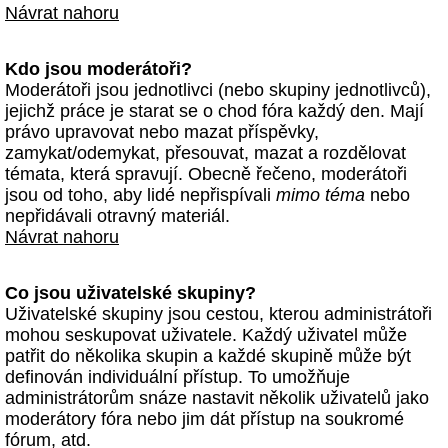
Návrat nahoru
Kdo jsou moderátoři?
Moderátoři jsou jednotlivci (nebo skupiny jednotlivců),
jejichž práce je starat se o chod fóra každý den. Mají
právo upravovat nebo mazat příspěvky,
zamykat/odemykat, přesouvat, mazat a rozdělovat
témata, která spravují. Obecně řečeno, moderátoři
jsou od toho, aby lidé nepřispívali
mimo téma
nebo
nepřidávali otravný materiál.
Návrat nahoru
Co jsou uživatelské skupiny?
Uživatelské skupiny jsou cestou, kterou administrátoři
mohou seskupovat uživatele. Každý uživatel může
patřit do několika skupin a každé skupině může být
definován individuální přístup. To umožňuje
administrátorům snáze nastavit několik uživatelů jako
moderátory fóra nebo jim dát přístup na soukromé
fórum, atd.