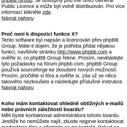
phpBB Group
. Je dostupný pod the GNU General
Public Licence a může být volně distribuován. Pro více
informací klikněte
zde
.
Návrat nahoru
Proč není k dispozici funkce X?
Tento software byl napsán a licencován přes phpBB
Group. Máte-li dojem, že je potřeba přidat nějakou
funkci, navštivte stránku
http://www.phpbb.com
a
ověřte si, co phpBB Group řekne. Prosím, nevkládejte
tyto požadavky na fórum phpbb.com, phpBB Group
používá sourceforge ke zkoušení nových možností.
Prosím, pročtěte si fóra a ověřte si, zda už se něco
takového nezkoušelo a následujte příslušné instrukce.
Návrat nahoru
Koho mám kontaktovat ohledně obtížných e-mailů
nebo právních záležitostí boardu?
Měli byste kontaktovat administrátora tohoto boardu.
Jestliže ho nemůžete najít, zkuste nejprve kontaktovat