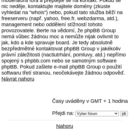
moderátora fóra a přeptejte se na kontakt. Pokud se
nic neděje, kontaktujte majitele domény (zkuste
vyhledat na "whois") nebo, pokud tato služba běží na
freeserveru (např. yahoo, free.fr, webzdarma, atd.),
management nebo oddělení stížností tohoto
provozovatele. Berte na vědomí, že phpBB Group
nemá vůbec žádnou moc a nemůže nijak ovlivnit to
jak, kdo a kde spravuje board. Je tedy absolutně
bezpředmětné kontaktovat phpBB Group v jakékoliv
právní záležitosti (nactiutrhání, pomluvy, atd.) nepřímo
spojený s phpbb.com nebo se samotným software
phpBB. Pokud zašlete e-mail phpBB Group o použití
softwaru třetí stranou, neočekávejte žádnou odpověď.
Návrat nahoru
Časy uváděny v GMT + 1 hodina
Přejdi na:
Nahoru