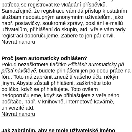
potřeba se registrovat ke vkládání příspěvků.
Samozřejmě, že registrace vám dá přístup k ostatním
službám nedostupným anonymním uživatelům, jako
např. postavičky, soukromé zprávy, posílání e-mailů
uživatelům, přihlášení do skupin, atd. Vřele vám tedy
registraci doporučujeme. Zabere to jen pár chvil.
Návrat nahoru
Proč jsem automaticky odhlášen?
Pokud nezaškrtnete tlačítko
Přihlásit automaticky při
příští návštěvě
, budete přihlášeni jen po dobu práce na
fóru. Toto má zabránit zneužití vašeho účtu někým
jiným. Abyste zůstali přihlášeni, zaškrtněte toto
políčko, když se přihlašujete. Toto ovšem
nedoporučujeme, když se přihlašujete z veřejného
počítače, např. v knihovně, internetové kavárně,
univerzitě atd.
Návrat nahoru
Jak zabráním, aby se moje uživatelské jméno