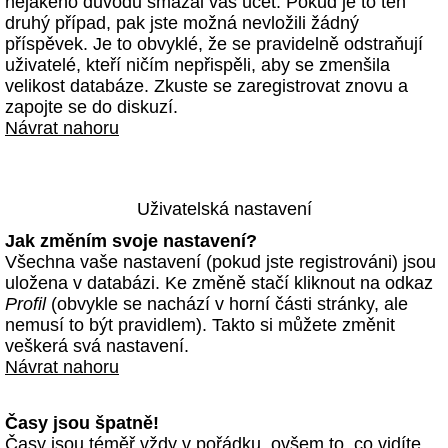
nějakého důvodu smazal váš účet. Pokud je to ten
druhý případ, pak jste možná nevložili žádný
příspěvek. Je to obvyklé, že se pravidelně odstraňují
uživatelé, kteří ničím nepřispěli, aby se zmenšila
velikost databáze. Zkuste se zaregistrovat znovu a
zapojte se do diskuzí.
Návrat nahoru
Uživatelská nastavení
Jak změním svoje nastavení?
Všechna vaše nastavení (pokud jste registrováni) jsou
uložena v databázi. Ke změně stačí kliknout na odkaz
Profil
(obvykle se nachází v horní části stránky, ale
nemusí to být pravidlem). Takto si můžete změnit
veškerá svá nastavení.
Návrat nahoru
Časy jsou špatně!
Časy jsou téměř vždy v pořádku, ovšem to, co vidíte