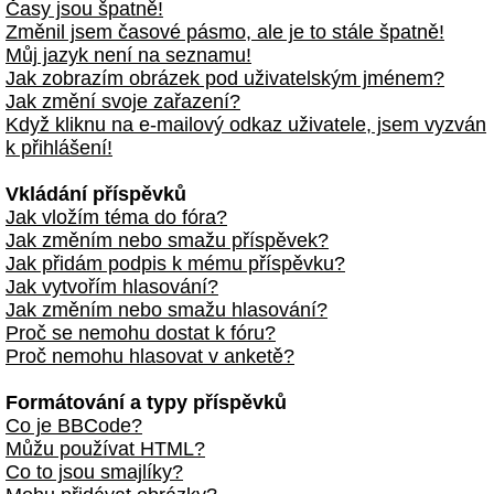
Časy jsou špatně!
Změnil jsem časové pásmo, ale je to stále špatně!
Můj jazyk není na seznamu!
Jak zobrazím obrázek pod uživatelským jménem?
Jak změní svoje zařazení?
Když kliknu na e-mailový odkaz uživatele, jsem vyzván
k přihlášení!
Vkládání příspěvků
Jak vložím téma do fóra?
Jak změním nebo smažu příspěvek?
Jak přidám podpis k mému příspěvku?
Jak vytvořím hlasování?
Jak změním nebo smažu hlasování?
Proč se nemohu dostat k fóru?
Proč nemohu hlasovat v anketě?
Formátování a typy příspěvků
Co je BBCode?
Můžu používat HTML?
Co to jsou smajlíky?