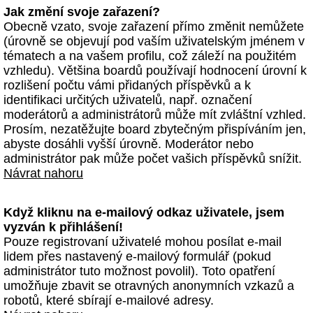
Jak změní svoje zařazení?
Obecně vzato, svoje zařazení přímo změnit nemůžete
(úrovně se objevují pod vaším uživatelským jménem v
tématech a na vašem profilu, což záleží na použitém
vzhledu). Většina boardů používají hodnocení úrovní k
rozlišení počtu vámi přidaných příspěvků a k
identifikaci určitých uživatelů, např. označení
moderátorů a administrátorů může mít zvláštní vzhled.
Prosím, nezatěžujte board zbytečným přispíváním jen,
abyste dosáhli vyšší úrovně. Moderátor nebo
administrátor pak může počet vašich příspěvků snížit.
Návrat nahoru
Když kliknu na e-mailový odkaz uživatele, jsem
vyzván k přihlášení!
Pouze registrovaní uživatelé mohou posílat e-mail
lidem přes nastavený e-mailový formulář (pokud
administrátor tuto možnost povolil). Toto opatření
umožňuje zbavit se otravných anonymních vzkazů a
robotů, které sbírají e-mailové adresy.