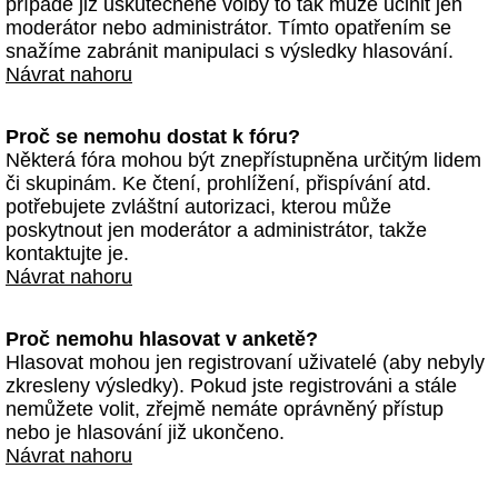
případě již uskutečněné volby to tak může učinit jen
moderátor nebo administrátor. Tímto opatřením se
snažíme zabránit manipulaci s výsledky hlasování.
Návrat nahoru
Proč se nemohu dostat k fóru?
Některá fóra mohou být znepřístupněna určitým lidem
či skupinám. Ke čtení, prohlížení, přispívání atd.
potřebujete zvláštní autorizaci, kterou může
poskytnout jen moderátor a administrátor, takže
kontaktujte je.
Návrat nahoru
Proč nemohu hlasovat v anketě?
Hlasovat mohou jen registrovaní uživatelé (aby nebyly
zkresleny výsledky). Pokud jste registrováni a stále
nemůžete volit, zřejmě nemáte oprávněný přístup
nebo je hlasování již ukončeno.
Návrat nahoru