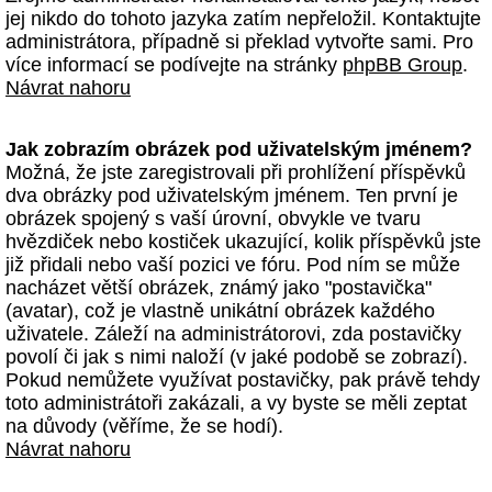
jej nikdo do tohoto jazyka zatím nepřeložil. Kontaktujte
administrátora, případně si překlad vytvořte sami. Pro
více informací se podívejte na stránky
phpBB Group
.
Návrat nahoru
Jak zobrazím obrázek pod uživatelským jménem?
Možná, že jste zaregistrovali při prohlížení příspěvků
dva obrázky pod uživatelským jménem. Ten první je
obrázek spojený s vaší úrovní, obvykle ve tvaru
hvězdiček nebo kostiček ukazující, kolik příspěvků jste
již přidali nebo vaší pozici ve fóru. Pod ním se může
nacházet větší obrázek, známý jako "postavička"
(avatar), což je vlastně unikátní obrázek každého
uživatele. Záleží na administrátorovi, zda postavičky
povolí či jak s nimi naloží (v jaké podobě se zobrazí).
Pokud nemůžete využívat postavičky, pak právě tehdy
toto administrátoři zakázali, a vy byste se měli zeptat
na důvody (věříme, že se hodí).
Návrat nahoru