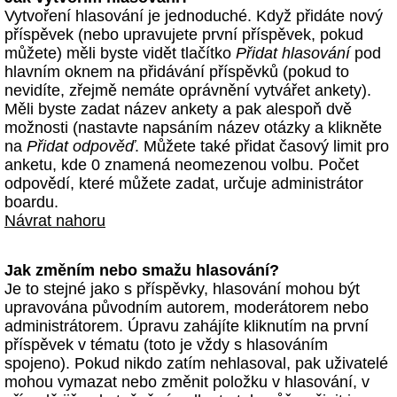
Vytvoření hlasování je jednoduché. Když přidáte nový
příspěvek (nebo upravujete první příspěvek, pokud
můžete) měli byste vidět tlačítko
Přidat hlasování
pod
hlavním oknem na přidávání příspěvků (pokud to
nevidíte, zřejmě nemáte oprávnění vytvářet ankety).
Měli byste zadat název ankety a pak alespoň dvě
možnosti (nastavte napsáním název otázky a klikněte
na
Přidat odpověď
. Můžete také přidat časový limit pro
anketu, kde 0 znamená neomezenou volbu. Počet
odpovědí, které můžete zadat, určuje administrátor
boardu.
Návrat nahoru
Jak změním nebo smažu hlasování?
Je to stejné jako s příspěvky, hlasování mohou být
upravována původním autorem, moderátorem nebo
administrátorem. Úpravu zahájíte kliknutím na první
příspěvek v tématu (toto je vždy s hlasováním
spojeno). Pokud nikdo zatím nehlasoval, pak uživatelé
mohou vymazat nebo změnit položku v hlasování, v