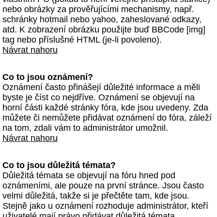
nebo obrázky za prověřujícími mechanismy, např.
schránky hotmail nebo yahoo, zaheslované odkazy,
atd. K zobrazení obrázku použijte buď BBCode [img]
tag nebo příslušné HTML (je-li povoleno).
Návrat nahoru
Co to jsou oznámení?
Oznámení často přinášejí důležité informace a měli
byste je číst co nejdříve. Oznámení se objevují na
horní části každé stránky fóra, kde jsou uvedeny. Zda
můžete či nemůžete přidávat oznámení do fóra, záleží
na tom, zdali vám to administrátor umožnil.
Návrat nahoru
Co to jsou důležitá témata?
Důležitá témata se objevují na fóru hned pod
oznámeními, ale pouze na první stránce. Jsou často
velmi důležitá, takže si je přečtěte tam, kde jsou.
Stejně jako u oznámení rozhoduje administrátor, kteří
uživatelé mají právo přidávat důležitá témata.