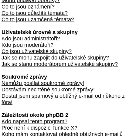
Mohu přidávat obrázky?
Co to jsou oznámení?
Co to jsou důležitá témata?
Co to jsou uzamčená témata?
Uživatelské úrovně a skupiny
Kdo jsou administrátoři?
Kdo jsou moderátoři?
Co jsou uživatelské skupiny?
Jak se mohu zapojit do uživatelské skupiny?
Jak se stanu moderátorem uživatelské skupiny?
Soukromé zprávy
Nemůžu posílat soukromé zprávy!
Dostávám nechtěné soukromé zprávy!
Dostal jsem spamový a obtížný e-mail od někoho z
fóra!
Záležitosti okolo phpBB 2
Kdo napsal tento program?
Proč není k dispozici funkce X?
Koho mám kontaktovat ohledně obtížných e-mailů