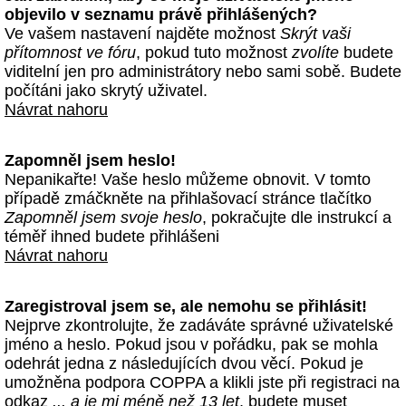
objevilo v seznamu právě přihlášených?
Ve vašem nastavení najděte možnost
Skrýt vaši
přítomnost ve fóru
, pokud tuto možnost
zvolíte
budete
viditelní jen pro administrátory nebo sami sobě. Budete
počítáni jako skrytý uživatel.
Návrat nahoru
Zapomněl jsem heslo!
Nepanikařte! Vaše heslo můžeme obnovit. V tomto
případě zmáčkněte na přihlašovací stránce tlačítko
Zapomněl jsem svoje heslo
, pokračujte dle instrukcí a
téměř ihned budete přihlášeni
Návrat nahoru
Zaregistroval jsem se, ale nemohu se přihlásit!
Nejprve zkontrolujte, že zadáváte správné uživatelské
jméno a heslo. Pokud jsou v pořádku, pak se mohla
odehrát jedna z následujících dvou věcí. Pokud je
umožněna podpora COPPA a klikli jste při registraci na
odkaz
... a je mi méně než 13 let
, budete muset