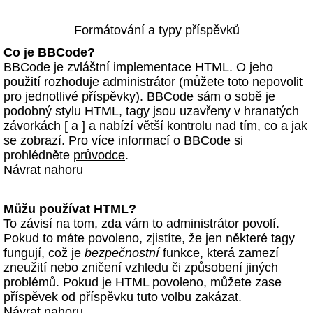
Formátování a typy příspěvků
Co je BBCode?
BBCode je zvláštní implementace HTML. O jeho
použití rozhoduje administrátor (můžete toto nepovolit
pro jednotlivé příspěvky). BBCode sám o sobě je
podobný stylu HTML, tagy jsou uzavřeny v hranatých
závorkách [ a ] a nabízí větší kontrolu nad tím, co a jak
se zobrazí. Pro více informací o BBCode si
prohlédněte
průvodce
.
Návrat nahoru
Můžu používat HTML?
To závisí na tom, zda vám to administrátor povolí.
Pokud to máte povoleno, zjistíte, že jen některé tagy
fungují, což je
bezpečnostní
funkce, která zamezí
zneužití nebo zničení vzhledu či způsobení jiných
problémů. Pokud je HTML povoleno, můžete zase
příspěvek od příspěvku tuto volbu zakázat.
Návrat nahoru