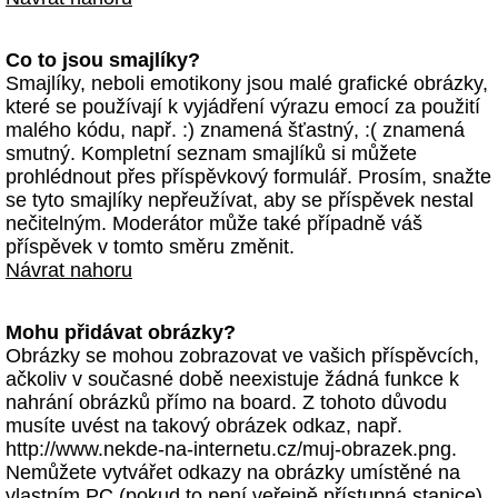
Co to jsou smajlíky?
Smajlíky, neboli emotikony jsou malé grafické obrázky,
které se používají k vyjádření výrazu emocí za použití
malého kódu, např. :) znamená šťastný, :( znamená
smutný. Kompletní seznam smajlíků si můžete
prohlédnout přes příspěvkový formulář. Prosím, snažte
se tyto smajlíky nepřeužívat, aby se příspěvek nestal
nečitelným. Moderátor může také případně váš
příspěvek v tomto směru změnit.
Návrat nahoru
Mohu přidávat obrázky?
Obrázky se mohou zobrazovat ve vašich příspěvcích,
ačkoliv v současné době neexistuje žádná funkce k
nahrání obrázků přímo na board. Z tohoto důvodu
musíte uvést na takový obrázek odkaz, např.
http://www.nekde-na-internetu.cz/muj-obrazek.png.
Nemůžete vytvářet odkazy na obrázky umístěné na
vlastním PC (pokud to není veřejně přístupná stanice)