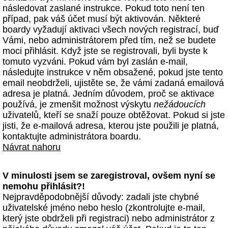
následovat zaslané instrukce. Pokud toto není ten
případ, pak váš účet musí být aktivován. Některé
boardy vyžadují aktivaci všech nových registrací, buď
Vámi, nebo administrátorem před tím, než se budete
moci přihlásit. Když jste se registrovali, byli byste k
tomuto vyzváni. Pokud vám byl zaslán e-mail,
následujte instrukce v něm obsažené, pokud jste tento
email neobdrželi, ujistěte se, že vámi zadaná emailová
adresa je platná. Jedním důvodem, proč se aktivace
používá, je zmenšit možnost výskytu
nežádoucích
uživatelů, kteří se snaží pouze obtěžovat. Pokud si jste
jisti, že e-mailová adresa, kterou jste použili je platná,
kontaktujte administrátora boardu.
Návrat nahoru
V minulosti jsem se zaregistroval, ovšem nyní se
nemohu přihlásit?!
Nejpravděpodobnější důvody: zadali jste chybné
uživatelské jméno nebo heslo (zkontrolujte e-mail,
který jste obdrželi při registraci) nebo administrátor z