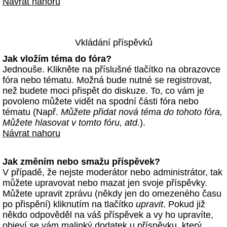
Návrat nahoru
Vkládání příspěvků
Jak vložím téma do fóra?
Jednouše. Klikněte na příslušné tlačítko na obrazovce
fóra nebo tématu. Možná bude nutné se registrovat,
než budete moci přispět do diskuze. To, co vám je
povoleno můžete vidět na spodní části fóra nebo
tématu (Např.
Můžete přidat nová téma do tohoto fóra,
Můžete hlasovat v tomto fóru, atd.
).
Návrat nahoru
Jak změním nebo smažu příspěvek?
V případě, že nejste moderátor nebo administrátor, tak
můžete upravovat nebo mazat jen svoje příspěvky.
Můžete upravit zprávu (někdy jen do omezeného času
po přispění) kliknutím na tlačítko
upravit
. Pokud již
někdo odpověděl na váš příspěvek a vy ho upravíte,
objeví se vám malinký dodatek u příspěvku, který