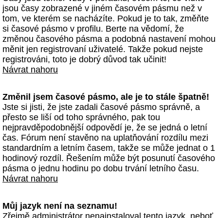
jsou časy zobrazené v jiném časovém pásmu než v
tom, ve kterém se nacházíte. Pokud je to tak, změňte
si časové pásmo v profilu. Berte na vědomí, že
změnou časového pásma a podobná nastavení mohou
měnit jen registrovaní uživatelé. Takže pokud nejste
registrováni, toto je dobrý důvod tak učinit!
Návrat nahoru
Změnil jsem časové pásmo, ale je to stále špatně!
Jste si jisti, že jste zadali časové pásmo správně, a
přesto se liší od toho správného, pak tou
nejpravděpodobnější odpovědí je, že se jedná o letní
čas. Fórum není stavěno na uplatňování rozdílu mezi
standardním a letním časem, takže se může jednat o 1
hodinový rozdíl. Řešením může být posunutí časového
pásma o jednu hodinu po dobu trvání letního času.
Návrat nahoru
Můj jazyk není na seznamu!
Zřejmě administrátor nenainstaloval tento jazyk, neboť