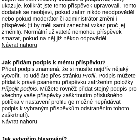
ukazuje, kolikrát jste tento příspěvek upravovali. Tento
dodatek se neobjeví, pokud zatím nikdo neodpověděl
nebo pokud moderátor či administrátor změnili
příspěvek (ti by měli sami zanechat vzkaz proč jej
změnili). Normální uživatelé nemohou příspěvek
smazat, pokud na něj již někdo odpověděl.
Návrat nahoru
Jak přidám podpis k mému příspěvku?
Přidat podpis znamená, že si musíte nejdřív nějaký
vytvořit. To uděláte přes stránku
Profil
. Podpis můžete
přidat k právě psanému příspěvku zatržením položky
Připojit podpis
. Můžete rovněž přidat stejný podpis pro
všechny vaše příspěvky zaškrtnutím příslušného
políčka v nastavení profilu (je možné nepřidávat
podpis k vybraným příspěvkům odstraněním tohoto
zaškrtnutí).
Návrat nahoru
Jak vytvořím hlasování?