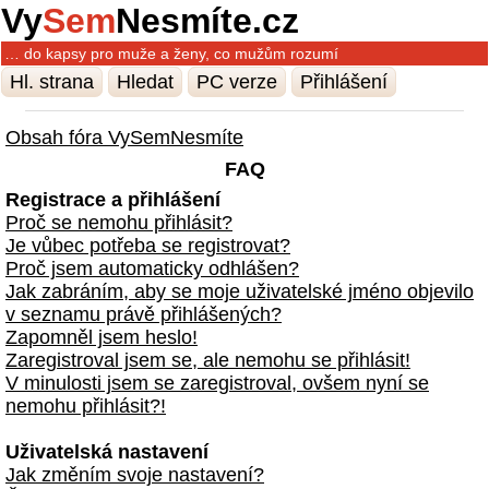
Vy
Sem
Nesmíte.cz
… do kapsy pro muže a ženy, co mužům rozumí
Hl. strana
Hledat
PC verze
Přihlášení
Obsah fóra VySemNesmíte
FAQ
Registrace a přihlášení
Proč se nemohu přihlásit?
Je vůbec potřeba se registrovat?
Proč jsem automaticky odhlášen?
Jak zabráním, aby se moje uživatelské jméno objevilo
v seznamu právě přihlášených?
Zapomněl jsem heslo!
Zaregistroval jsem se, ale nemohu se přihlásit!
V minulosti jsem se zaregistroval, ovšem nyní se
nemohu přihlásit?!
Uživatelská nastavení
Jak změním svoje nastavení?