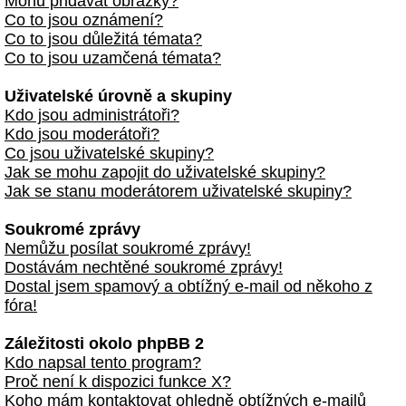
Mohu přidávat obrázky?
Co to jsou oznámení?
Co to jsou důležitá témata?
Co to jsou uzamčená témata?
Uživatelské úrovně a skupiny
Kdo jsou administrátoři?
Kdo jsou moderátoři?
Co jsou uživatelské skupiny?
Jak se mohu zapojit do uživatelské skupiny?
Jak se stanu moderátorem uživatelské skupiny?
Soukromé zprávy
Nemůžu posílat soukromé zprávy!
Dostávám nechtěné soukromé zprávy!
Dostal jsem spamový a obtížný e-mail od někoho z
fóra!
Záležitosti okolo phpBB 2
Kdo napsal tento program?
Proč není k dispozici funkce X?
Koho mám kontaktovat ohledně obtížných e-mailů