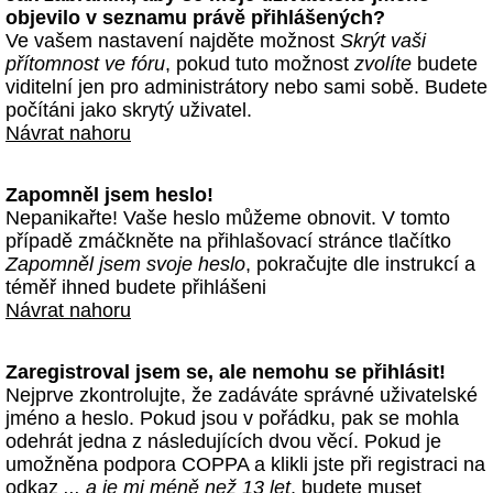
objevilo v seznamu právě přihlášených?
Ve vašem nastavení najděte možnost
Skrýt vaši
přítomnost ve fóru
, pokud tuto možnost
zvolíte
budete
viditelní jen pro administrátory nebo sami sobě. Budete
počítáni jako skrytý uživatel.
Návrat nahoru
Zapomněl jsem heslo!
Nepanikařte! Vaše heslo můžeme obnovit. V tomto
případě zmáčkněte na přihlašovací stránce tlačítko
Zapomněl jsem svoje heslo
, pokračujte dle instrukcí a
téměř ihned budete přihlášeni
Návrat nahoru
Zaregistroval jsem se, ale nemohu se přihlásit!
Nejprve zkontrolujte, že zadáváte správné uživatelské
jméno a heslo. Pokud jsou v pořádku, pak se mohla
odehrát jedna z následujících dvou věcí. Pokud je
umožněna podpora COPPA a klikli jste při registraci na
odkaz
... a je mi méně než 13 let
, budete muset