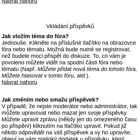
Návrat nahoru
Vkládání příspěvků
Jak vložím téma do fóra?
Jednouše. Klikněte na příslušné tlačítko na obrazovce
fóra nebo tématu. Možná bude nutné se registrovat,
než budete moci přispět do diskuze. To, co vám je
povoleno můžete vidět na spodní části fóra nebo
tématu (Např.
Můžete přidat nová téma do tohoto fóra,
Můžete hlasovat v tomto fóru, atd.
).
Návrat nahoru
Jak změním nebo smažu příspěvek?
V případě, že nejste moderátor nebo administrátor, tak
můžete upravovat nebo mazat jen svoje příspěvky.
Můžete upravit zprávu (někdy jen do omezeného času
po přispění) kliknutím na tlačítko
upravit
. Pokud již
někdo odpověděl na váš příspěvek a vy ho upravíte,
objeví se vám malinký dodatek u příspěvku, který