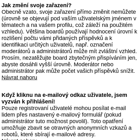
Jak změní svoje zařazení?
Obecně vzato, svoje zařazení přímo změnit nemůžete
(úrovně se objevují pod vaším uživatelským jménem v
tématech a na vašem profilu, což záleží na použitém
vzhledu). Většina boardů používají hodnocení úrovní k
rozlišení počtu vámi přidaných příspěvků a k
identifikaci určitých uživatelů, např. označení
moderátorů a administrátorů může mít zvláštní vzhled.
Prosím, nezatěžujte board zbytečným přispíváním jen,
abyste dosáhli vyšší úrovně. Moderátor nebo
administrátor pak může počet vašich příspěvků snížit.
Návrat nahoru
Když kliknu na e-mailový odkaz uživatele, jsem
vyzván k přihlášení!
Pouze registrovaní uživatelé mohou posílat e-mail
lidem přes nastavený e-mailový formulář (pokud
administrátor tuto možnost povolil). Toto opatření
umožňuje zbavit se otravných anonymních vzkazů a
robotů, které sbírají e-mailové adresy.