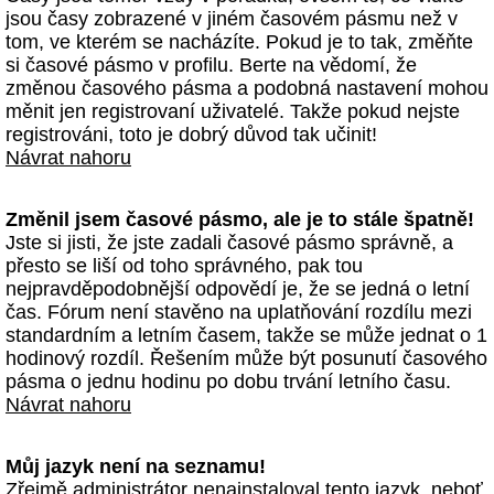
jsou časy zobrazené v jiném časovém pásmu než v
tom, ve kterém se nacházíte. Pokud je to tak, změňte
si časové pásmo v profilu. Berte na vědomí, že
změnou časového pásma a podobná nastavení mohou
měnit jen registrovaní uživatelé. Takže pokud nejste
registrováni, toto je dobrý důvod tak učinit!
Návrat nahoru
Změnil jsem časové pásmo, ale je to stále špatně!
Jste si jisti, že jste zadali časové pásmo správně, a
přesto se liší od toho správného, pak tou
nejpravděpodobnější odpovědí je, že se jedná o letní
čas. Fórum není stavěno na uplatňování rozdílu mezi
standardním a letním časem, takže se může jednat o 1
hodinový rozdíl. Řešením může být posunutí časového
pásma o jednu hodinu po dobu trvání letního času.
Návrat nahoru
Můj jazyk není na seznamu!
Zřejmě administrátor nenainstaloval tento jazyk, neboť