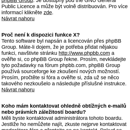
phpBB Group
. Je dostupný pod the GNU General
Public Licence a může být volně distribuován. Pro více
informací klikněte
zde
.
Návrat nahoru
Proč není k dispozici funkce X?
Tento software byl napsán a licencován přes phpBB
Group. Máte-li dojem, že je potřeba přidat nějakou
funkci, navštivte stránku
http://www.phpbb.com
a
ověřte si, co phpBB Group řekne. Prosím, nevkládejte
tyto požadavky na fórum phpbb.com, phpBB Group
používá sourceforge ke zkoušení nových možností.
Prosím, pročtěte si fóra a ověřte si, zda už se něco
takového nezkoušelo a následujte příslušné instrukce.
Návrat nahoru
Koho mám kontaktovat ohledně obtížných e-mailů
nebo právních záležitostí boardu?
Měli byste kontaktovat administrátora tohoto boardu.
Jestliže ho nemůžete najít, zkuste nejprve kontaktovat