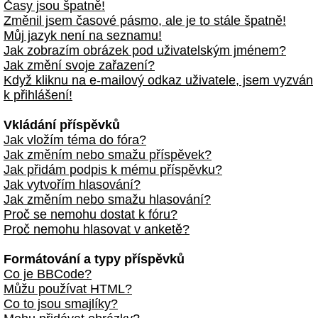
Časy jsou špatně!
Změnil jsem časové pásmo, ale je to stále špatně!
Můj jazyk není na seznamu!
Jak zobrazím obrázek pod uživatelským jménem?
Jak změní svoje zařazení?
Když kliknu na e-mailový odkaz uživatele, jsem vyzván
k přihlášení!
Vkládání příspěvků
Jak vložím téma do fóra?
Jak změním nebo smažu příspěvek?
Jak přidám podpis k mému příspěvku?
Jak vytvořím hlasování?
Jak změním nebo smažu hlasování?
Proč se nemohu dostat k fóru?
Proč nemohu hlasovat v anketě?
Formátování a typy příspěvků
Co je BBCode?
Můžu používat HTML?
Co to jsou smajlíky?