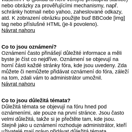
nebo obrázky za prověřujícími mechanismy, např.
schránky hotmail nebo yahoo, zaheslované odkazy,
atd. K zobrazení obrázku použijte buď BBCode [img]
tag nebo příslušné HTML (je-li povoleno).
Návrat nahoru
Co to jsou oznámení?
Oznámení často přinášejí důležité informace a měli
byste je číst co nejdříve. Oznámení se objevují na
horní části každé stránky fóra, kde jsou uvedeny. Zda
můžete či nemůžete přidávat oznámení do fóra, záleží
na tom, zdali vám to administrátor umožnil.
Návrat nahoru
Co to jsou důležitá témata?
Důležitá témata se objevují na fóru hned pod
oznámeními, ale pouze na první stránce. Jsou často
velmi důležitá, takže si je přečtěte tam, kde jsou.
Stejně jako u oznámení rozhoduje administrátor, kteří
uživatelé mají právo přidávat důležitá témata.