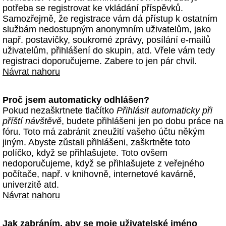
potřeba se registrovat ke vkládání příspěvků.
Samozřejmě, že registrace vám dá přístup k ostatním
službám nedostupným anonymním uživatelům, jako
např. postavičky, soukromé zprávy, posílání e-mailů
uživatelům, přihlášení do skupin, atd. Vřele vám tedy
registraci doporučujeme. Zabere to jen pár chvil.
Návrat nahoru
Proč jsem automaticky odhlášen?
Pokud nezaškrtnete tlačítko
Přihlásit automaticky při
příští návštěvě
, budete přihlášeni jen po dobu práce na
fóru. Toto má zabránit zneužití vašeho účtu někým
jiným. Abyste zůstali přihlášeni, zaškrtněte toto
políčko, když se přihlašujete. Toto ovšem
nedoporučujeme, když se přihlašujete z veřejného
počítače, např. v knihovně, internetové kavárně,
univerzitě atd.
Návrat nahoru
Jak zabráním, aby se moje uživatelské jméno