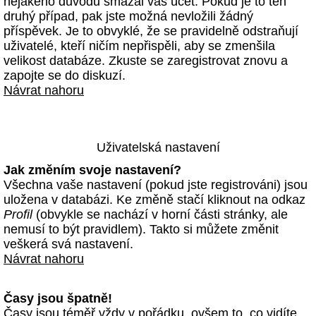
nějakého důvodu smazal váš účet. Pokud je to ten
druhý případ, pak jste možná nevložili žádný
příspěvek. Je to obvyklé, že se pravidelně odstraňují
uživatelé, kteří ničím nepřispěli, aby se zmenšila
velikost databáze. Zkuste se zaregistrovat znovu a
zapojte se do diskuzí.
Návrat nahoru
Uživatelská nastavení
Jak změním svoje nastavení?
Všechna vaše nastavení (pokud jste registrováni) jsou
uložena v databázi. Ke změně stačí kliknout na odkaz
Profil
(obvykle se nachází v horní části stránky, ale
nemusí to být pravidlem). Takto si můžete změnit
veškerá svá nastavení.
Návrat nahoru
Časy jsou špatně!
Časy jsou téměř vždy v pořádku, ovšem to, co vidíte