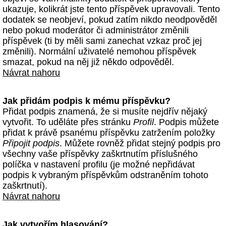
ukazuje, kolikrát jste tento příspěvek upravovali. Tento
dodatek se neobjeví, pokud zatím nikdo neodpověděl
nebo pokud moderátor či administrátor změnili
příspěvek (ti by měli sami zanechat vzkaz proč jej
změnili). Normální uživatelé nemohou příspěvek
smazat, pokud na něj již někdo odpověděl.
Návrat nahoru
Jak přidám podpis k mému příspěvku?
Přidat podpis znamená, že si musíte nejdřív nějaký
vytvořit. To uděláte přes stránku
Profil
. Podpis můžete
přidat k právě psanému příspěvku zatržením položky
Připojit podpis
. Můžete rovněž přidat stejný podpis pro
všechny vaše příspěvky zaškrtnutím příslušného
políčka v nastavení profilu (je možné nepřidávat
podpis k vybraným příspěvkům odstraněním tohoto
zaškrtnutí).
Návrat nahoru
Jak vytvořím hlasování?