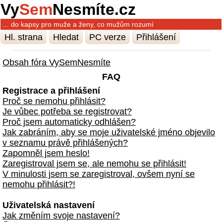
Vy
Sem
Nesmíte.cz
… do kapsy pro muže a ženy, co mužům rozumí
Hl. strana
Hledat
PC verze
Přihlášení
Obsah fóra VySemNesmíte
FAQ
Registrace a přihlášení
Proč se nemohu přihlásit?
Je vůbec potřeba se registrovat?
Proč jsem automaticky odhlášen?
Jak zabráním, aby se moje uživatelské jméno objevilo
v seznamu právě přihlášených?
Zapomněl jsem heslo!
Zaregistroval jsem se, ale nemohu se přihlásit!
V minulosti jsem se zaregistroval, ovšem nyní se
nemohu přihlásit?!
Uživatelská nastavení
Jak změním svoje nastavení?