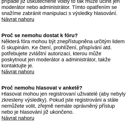
případě již uskutečněné volby to tak může učinit jen
moderátor nebo administrátor. Tímto opatřením se
snažíme zabránit manipulaci s výsledky hlasování.
Návrat nahoru
Proč se nemohu dostat k fóru?
Některá fóra mohou být znepřístupněna určitým lidem
či skupinám. Ke čtení, prohlížení, přispívání atd.
potřebujete zvláštní autorizaci, kterou může
poskytnout jen moderátor a administrátor, takže
kontaktujte je.
Návrat nahoru
Proč nemohu hlasovat v anketě?
Hlasovat mohou jen registrovaní uživatelé (aby nebyly
zkresleny výsledky). Pokud jste registrováni a stále
nemůžete volit, zřejmě nemáte oprávněný přístup
nebo je hlasování již ukončeno.
Návrat nahoru