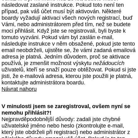
následovat zaslané instrukce. Pokud toto není ten
případ, pak váš účet musí být aktivován. Některé
boardy vyžadují aktivaci všech nových registrací, buď
Vámi, nebo administrátorem před tím, než se budete
moci přihlásit. Když jste se registrovali, byli byste k
tomuto vyzváni. Pokud vám byl zaslán e-mail,
následujte instrukce v něm obsažené, pokud jste tento
email neobdrželi, ujistěte se, že vámi zadaná emailová
adresa je platná. Jedním důvodem, proč se aktivace
používá, je zmenšit možnost výskytu
nežádoucích
uživatelů, kteří se snaží pouze obtěžovat. Pokud si jste
jisti, že e-mailová adresa, kterou jste použili je platná,
kontaktujte administrátora boardu.
Návrat nahoru
V minulosti jsem se zaregistroval, ovšem nyní se
nemohu přihlásit?!
Nejpravděpodobnější důvody: zadali jste chybné
uživatelské jméno nebo heslo (zkontrolujte e-mail,
který jste obdrželi při registraci) nebo administrátor z