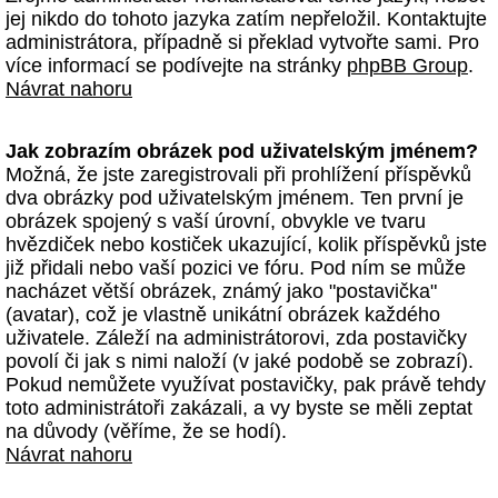
jej nikdo do tohoto jazyka zatím nepřeložil. Kontaktujte
administrátora, případně si překlad vytvořte sami. Pro
více informací se podívejte na stránky
phpBB Group
.
Návrat nahoru
Jak zobrazím obrázek pod uživatelským jménem?
Možná, že jste zaregistrovali při prohlížení příspěvků
dva obrázky pod uživatelským jménem. Ten první je
obrázek spojený s vaší úrovní, obvykle ve tvaru
hvězdiček nebo kostiček ukazující, kolik příspěvků jste
již přidali nebo vaší pozici ve fóru. Pod ním se může
nacházet větší obrázek, známý jako "postavička"
(avatar), což je vlastně unikátní obrázek každého
uživatele. Záleží na administrátorovi, zda postavičky
povolí či jak s nimi naloží (v jaké podobě se zobrazí).
Pokud nemůžete využívat postavičky, pak právě tehdy
toto administrátoři zakázali, a vy byste se měli zeptat
na důvody (věříme, že se hodí).
Návrat nahoru