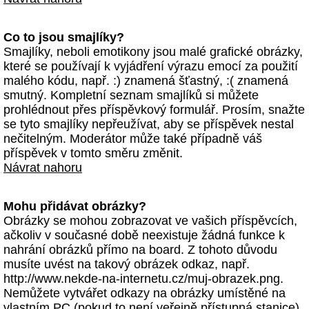
Co to jsou smajlíky?
Smajlíky, neboli emotikony jsou malé grafické obrázky,
které se používají k vyjádření výrazu emocí za použití
malého kódu, např. :) znamená šťastný, :( znamená
smutný. Kompletní seznam smajlíků si můžete
prohlédnout přes příspěvkový formulář. Prosím, snažte
se tyto smajlíky nepřeužívat, aby se příspěvek nestal
nečitelným. Moderátor může také případně váš
příspěvek v tomto směru změnit.
Návrat nahoru
Mohu přidávat obrázky?
Obrázky se mohou zobrazovat ve vašich příspěvcích,
ačkoliv v současné době neexistuje žádná funkce k
nahrání obrázků přímo na board. Z tohoto důvodu
musíte uvést na takový obrázek odkaz, např.
http://www.nekde-na-internetu.cz/muj-obrazek.png.
Nemůžete vytvářet odkazy na obrázky umístěné na
vlastním PC (pokud to není veřejně přístupná stanice)