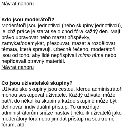
Návrat nahoru
Kdo jsou moderátoři?
Moderátoři jsou jednotlivci (nebo skupiny jednotlivců),
jejichž práce je starat se o chod fóra každý den. Mají
právo upravovat nebo mazat příspěvky,
zamykat/odemykat, přesouvat, mazat a rozdělovat
témata, která spravují. Obecně řečeno, moderátoři
jsou od toho, aby lidé nepřispívali
mimo téma
nebo
nepřidávali otravný materiál.
Návrat nahoru
Co jsou uživatelské skupiny?
Uživatelské skupiny jsou cestou, kterou administrátoři
mohou seskupovat uživatele. Každý uživatel může
patřit do několika skupin a každé skupině může být
definován individuální přístup. To umožňuje
administrátorům snáze nastavit několik uživatelů jako
moderátory fóra nebo jim dát přístup na soukromé
fórum, atd.