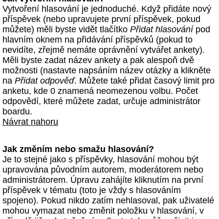
Vytvoření hlasování je jednoduché. Když přidáte nový
příspěvek (nebo upravujete první příspěvek, pokud
můžete) měli byste vidět tlačítko
Přidat hlasování
pod
hlavním oknem na přidávání příspěvků (pokud to
nevidíte, zřejmě nemáte oprávnění vytvářet ankety).
Měli byste zadat název ankety a pak alespoň dvě
možnosti (nastavte napsáním název otázky a klikněte
na
Přidat odpověď
. Můžete také přidat časový limit pro
anketu, kde 0 znamená neomezenou volbu. Počet
odpovědí, které můžete zadat, určuje administrátor
boardu.
Návrat nahoru
Jak změním nebo smažu hlasování?
Je to stejné jako s příspěvky, hlasování mohou být
upravována původním autorem, moderátorem nebo
administrátorem. Úpravu zahájíte kliknutím na první
příspěvek v tématu (toto je vždy s hlasováním
spojeno). Pokud nikdo zatím nehlasoval, pak uživatelé
mohou vymazat nebo změnit položku v hlasování, v