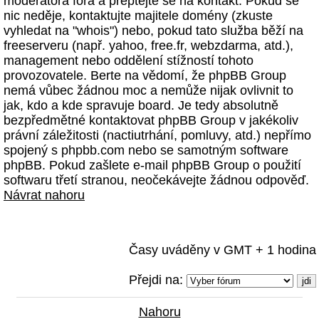
moderátora fóra a přeptejte se na kontakt. Pokud se
nic neděje, kontaktujte majitele domény (zkuste
vyhledat na "whois") nebo, pokud tato služba běží na
freeserveru (např. yahoo, free.fr, webzdarma, atd.),
management nebo oddělení stížností tohoto
provozovatele. Berte na vědomí, že phpBB Group
nemá vůbec žádnou moc a nemůže nijak ovlivnit to
jak, kdo a kde spravuje board. Je tedy absolutně
bezpředmětné kontaktovat phpBB Group v jakékoliv
právní záležitosti (nactiutrhání, pomluvy, atd.) nepřímo
spojený s phpbb.com nebo se samotným software
phpBB. Pokud zašlete e-mail phpBB Group o použití
softwaru třetí stranou, neočekávejte žádnou odpověď.
Návrat nahoru
Časy uváděny v GMT + 1 hodina
Přejdi na:
Nahoru