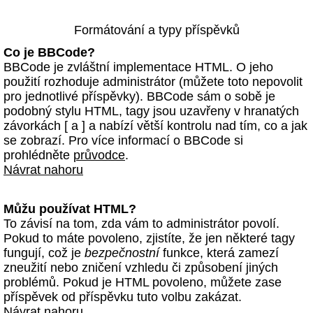
Formátování a typy příspěvků
Co je BBCode?
BBCode je zvláštní implementace HTML. O jeho
použití rozhoduje administrátor (můžete toto nepovolit
pro jednotlivé příspěvky). BBCode sám o sobě je
podobný stylu HTML, tagy jsou uzavřeny v hranatých
závorkách [ a ] a nabízí větší kontrolu nad tím, co a jak
se zobrazí. Pro více informací o BBCode si
prohlédněte
průvodce
.
Návrat nahoru
Můžu používat HTML?
To závisí na tom, zda vám to administrátor povolí.
Pokud to máte povoleno, zjistíte, že jen některé tagy
fungují, což je
bezpečnostní
funkce, která zamezí
zneužití nebo zničení vzhledu či způsobení jiných
problémů. Pokud je HTML povoleno, můžete zase
příspěvek od příspěvku tuto volbu zakázat.
Návrat nahoru