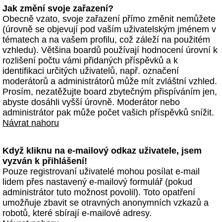
Jak změní svoje zařazení?
Obecně vzato, svoje zařazení přímo změnit nemůžete
(úrovně se objevují pod vaším uživatelským jménem v
tématech a na vašem profilu, což záleží na použitém
vzhledu). Většina boardů používají hodnocení úrovní k
rozlišení počtu vámi přidaných příspěvků a k
identifikaci určitých uživatelů, např. označení
moderátorů a administrátorů může mít zvláštní vzhled.
Prosím, nezatěžujte board zbytečným přispíváním jen,
abyste dosáhli vyšší úrovně. Moderátor nebo
administrátor pak může počet vašich příspěvků snížit.
Návrat nahoru
Když kliknu na e-mailový odkaz uživatele, jsem
vyzván k přihlášení!
Pouze registrovaní uživatelé mohou posílat e-mail
lidem přes nastavený e-mailový formulář (pokud
administrátor tuto možnost povolil). Toto opatření
umožňuje zbavit se otravných anonymních vzkazů a
robotů, které sbírají e-mailové adresy.