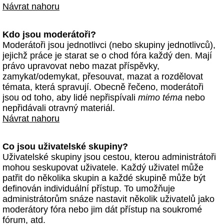
Návrat nahoru
Kdo jsou moderátoři?
Moderátoři jsou jednotlivci (nebo skupiny jednotlivců),
jejichž práce je starat se o chod fóra každý den. Mají
právo upravovat nebo mazat příspěvky,
zamykat/odemykat, přesouvat, mazat a rozdělovat
témata, která spravují. Obecně řečeno, moderátoři
jsou od toho, aby lidé nepřispívali
mimo téma
nebo
nepřidávali otravný materiál.
Návrat nahoru
Co jsou uživatelské skupiny?
Uživatelské skupiny jsou cestou, kterou administrátoři
mohou seskupovat uživatele. Každý uživatel může
patřit do několika skupin a každé skupině může být
definován individuální přístup. To umožňuje
administrátorům snáze nastavit několik uživatelů jako
moderátory fóra nebo jim dát přístup na soukromé
fórum, atd.