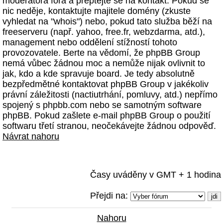
moderátora fóra a přeptejte se na kontakt. Pokud se
nic neděje, kontaktujte majitele domény (zkuste
vyhledat na "whois") nebo, pokud tato služba běží na
freeserveru (např. yahoo, free.fr, webzdarma, atd.),
management nebo oddělení stížností tohoto
provozovatele. Berte na vědomí, že phpBB Group
nemá vůbec žádnou moc a nemůže nijak ovlivnit to
jak, kdo a kde spravuje board. Je tedy absolutně
bezpředmětné kontaktovat phpBB Group v jakékoliv
právní záležitosti (nactiutrhání, pomluvy, atd.) nepřímo
spojený s phpbb.com nebo se samotným software
phpBB. Pokud zašlete e-mail phpBB Group o použití
softwaru třetí stranou, neočekávejte žádnou odpověď.
Návrat nahoru
Časy uváděny v GMT + 1 hodina
Přejdi na:
Nahoru