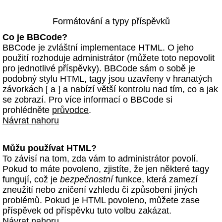
Formátování a typy příspěvků
Co je BBCode?
BBCode je zvláštní implementace HTML. O jeho
použití rozhoduje administrátor (můžete toto nepovolit
pro jednotlivé příspěvky). BBCode sám o sobě je
podobný stylu HTML, tagy jsou uzavřeny v hranatých
závorkách [ a ] a nabízí větší kontrolu nad tím, co a jak
se zobrazí. Pro více informací o BBCode si
prohlédněte
průvodce
.
Návrat nahoru
Můžu používat HTML?
To závisí na tom, zda vám to administrátor povolí.
Pokud to máte povoleno, zjistíte, že jen některé tagy
fungují, což je
bezpečnostní
funkce, která zamezí
zneužití nebo zničení vzhledu či způsobení jiných
problémů. Pokud je HTML povoleno, můžete zase
příspěvek od příspěvku tuto volbu zakázat.
Návrat nahoru