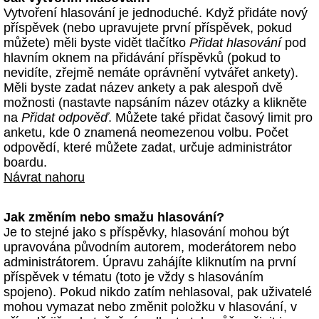
Vytvoření hlasování je jednoduché. Když přidáte nový
příspěvek (nebo upravujete první příspěvek, pokud
můžete) měli byste vidět tlačítko
Přidat hlasování
pod
hlavním oknem na přidávání příspěvků (pokud to
nevidíte, zřejmě nemáte oprávnění vytvářet ankety).
Měli byste zadat název ankety a pak alespoň dvě
možnosti (nastavte napsáním název otázky a klikněte
na
Přidat odpověď
. Můžete také přidat časový limit pro
anketu, kde 0 znamená neomezenou volbu. Počet
odpovědí, které můžete zadat, určuje administrátor
boardu.
Návrat nahoru
Jak změním nebo smažu hlasování?
Je to stejné jako s příspěvky, hlasování mohou být
upravována původním autorem, moderátorem nebo
administrátorem. Úpravu zahájíte kliknutím na první
příspěvek v tématu (toto je vždy s hlasováním
spojeno). Pokud nikdo zatím nehlasoval, pak uživatelé
mohou vymazat nebo změnit položku v hlasování, v