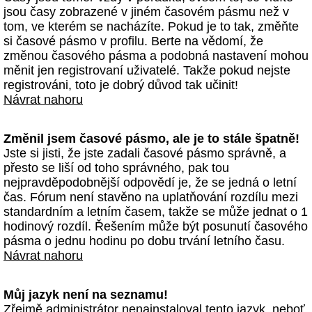
jsou časy zobrazené v jiném časovém pásmu než v
tom, ve kterém se nacházíte. Pokud je to tak, změňte
si časové pásmo v profilu. Berte na vědomí, že
změnou časového pásma a podobná nastavení mohou
měnit jen registrovaní uživatelé. Takže pokud nejste
registrováni, toto je dobrý důvod tak učinit!
Návrat nahoru
Změnil jsem časové pásmo, ale je to stále špatně!
Jste si jisti, že jste zadali časové pásmo správně, a
přesto se liší od toho správného, pak tou
nejpravděpodobnější odpovědí je, že se jedná o letní
čas. Fórum není stavěno na uplatňování rozdílu mezi
standardním a letním časem, takže se může jednat o 1
hodinový rozdíl. Řešením může být posunutí časového
pásma o jednu hodinu po dobu trvání letního času.
Návrat nahoru
Můj jazyk není na seznamu!
Zřejmě administrátor nenainstaloval tento jazyk, neboť