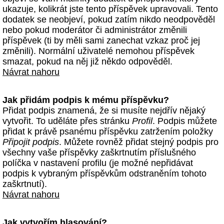
ukazuje, kolikrát jste tento příspěvek upravovali. Tento
dodatek se neobjeví, pokud zatím nikdo neodpověděl
nebo pokud moderátor či administrátor změnili
příspěvek (ti by měli sami zanechat vzkaz proč jej
změnili). Normální uživatelé nemohou příspěvek
smazat, pokud na něj již někdo odpověděl.
Návrat nahoru
Jak přidám podpis k mému příspěvku?
Přidat podpis znamená, že si musíte nejdřív nějaký
vytvořit. To uděláte přes stránku
Profil
. Podpis můžete
přidat k právě psanému příspěvku zatržením položky
Připojit podpis
. Můžete rovněž přidat stejný podpis pro
všechny vaše příspěvky zaškrtnutím příslušného
políčka v nastavení profilu (je možné nepřidávat
podpis k vybraným příspěvkům odstraněním tohoto
zaškrtnutí).
Návrat nahoru
Jak vytvořím hlasování?