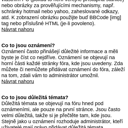
nebo obrázky za prověřujícími mechanismy, např.
schránky hotmail nebo yahoo, zaheslované odkazy,
atd. K zobrazení obrázku použijte buď BBCode [img]
tag nebo příslušné HTML (je-li povoleno).
Návrat nahoru
Co to jsou oznámení?
Oznámení často přinášejí důležité informace a měli
byste je číst co nejdříve. Oznámení se objevují na
horní části každé stránky fóra, kde jsou uvedeny. Zda
můžete či nemůžete přidávat oznámení do fóra, záleží
na tom, zdali vám to administrátor umožnil.
Návrat nahoru
Co to jsou důležitá témata?
Důležitá témata se objevují na fóru hned pod
oznámeními, ale pouze na první stránce. Jsou často
velmi důležitá, takže si je přečtěte tam, kde jsou.
Stejně jako u oznámení rozhoduje administrátor, kteří
uživatelé mají právo přidávat důležitá témata.