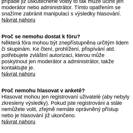
případě již uskutečněné volby to tak může učinit jen
moderátor nebo administrátor. Tímto opatřením se
snažíme zabránit manipulaci s výsledky hlasování.
Návrat nahoru
Proč se nemohu dostat k fóru?
Některá fóra mohou být znepřístupněna určitým lidem
či skupinám. Ke čtení, prohlížení, přispívání atd.
potřebujete zvláštní autorizaci, kterou může
poskytnout jen moderátor a administrátor, takže
kontaktujte je.
Návrat nahoru
Proč nemohu hlasovat v anketě?
Hlasovat mohou jen registrovaní uživatelé (aby nebyly
zkresleny výsledky). Pokud jste registrováni a stále
nemůžete volit, zřejmě nemáte oprávněný přístup
nebo je hlasování již ukončeno.
Návrat nahoru