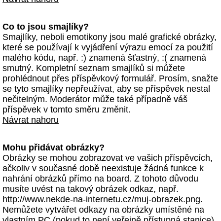
Co to jsou smajlíky?
Smajlíky, neboli emotikony jsou malé grafické obrázky,
které se používají k vyjádření výrazu emocí za použití
malého kódu, např. :) znamená šťastný, :( znamená
smutný. Kompletní seznam smajlíků si můžete
prohlédnout přes příspěvkový formulář. Prosím, snažte
se tyto smajlíky nepřeužívat, aby se příspěvek nestal
nečitelným. Moderátor může také případně váš
příspěvek v tomto směru změnit.
Návrat nahoru
Mohu přidávat obrázky?
Obrázky se mohou zobrazovat ve vašich příspěvcích,
ačkoliv v současné době neexistuje žádná funkce k
nahrání obrázků přímo na board. Z tohoto důvodu
musíte uvést na takový obrázek odkaz, např.
http://www.nekde-na-internetu.cz/muj-obrazek.png.
Nemůžete vytvářet odkazy na obrázky umístěné na
vlastním PC (pokud to není veřejně přístupná stanice)