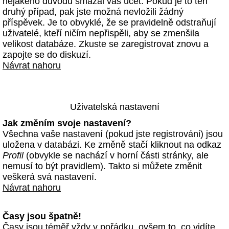
nějakého důvodu smazal váš účet. Pokud je to ten
druhý případ, pak jste možná nevložili žádný
příspěvek. Je to obvyklé, že se pravidelně odstraňují
uživatelé, kteří ničím nepřispěli, aby se zmenšila
velikost databáze. Zkuste se zaregistrovat znovu a
zapojte se do diskuzí.
Návrat nahoru
Uživatelská nastavení
Jak změním svoje nastavení?
Všechna vaše nastavení (pokud jste registrováni) jsou
uložena v databázi. Ke změně stačí kliknout na odkaz
Profil
(obvykle se nachází v horní části stránky, ale
nemusí to být pravidlem). Takto si můžete změnit
veškerá svá nastavení.
Návrat nahoru
Časy jsou špatně!
Časy jsou téměř vždy v pořádku, ovšem to, co vidíte