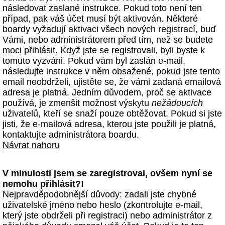
následovat zaslané instrukce. Pokud toto není ten
případ, pak váš účet musí být aktivován. Některé
boardy vyžadují aktivaci všech nových registrací, buď
Vámi, nebo administrátorem před tím, než se budete
moci přihlásit. Když jste se registrovali, byli byste k
tomuto vyzváni. Pokud vám byl zaslán e-mail,
následujte instrukce v něm obsažené, pokud jste tento
email neobdrželi, ujistěte se, že vámi zadaná emailová
adresa je platná. Jedním důvodem, proč se aktivace
používá, je zmenšit možnost výskytu
nežádoucích
uživatelů, kteří se snaží pouze obtěžovat. Pokud si jste
jisti, že e-mailová adresa, kterou jste použili je platná,
kontaktujte administrátora boardu.
Návrat nahoru
V minulosti jsem se zaregistroval, ovšem nyní se
nemohu přihlásit?!
Nejpravděpodobnější důvody: zadali jste chybné
uživatelské jméno nebo heslo (zkontrolujte e-mail,
který jste obdrželi při registraci) nebo administrátor z