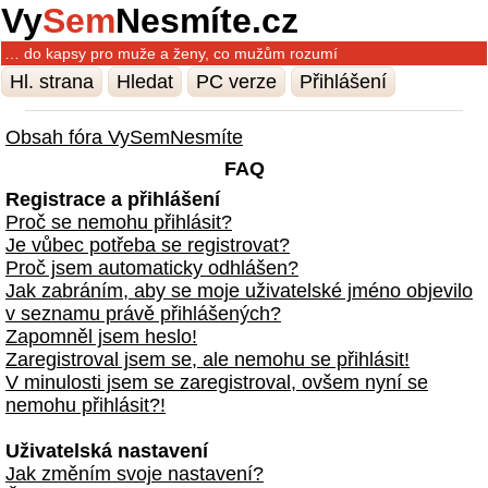
Vy
Sem
Nesmíte.cz
… do kapsy pro muže a ženy, co mužům rozumí
Hl. strana
Hledat
PC verze
Přihlášení
Obsah fóra VySemNesmíte
FAQ
Registrace a přihlášení
Proč se nemohu přihlásit?
Je vůbec potřeba se registrovat?
Proč jsem automaticky odhlášen?
Jak zabráním, aby se moje uživatelské jméno objevilo
v seznamu právě přihlášených?
Zapomněl jsem heslo!
Zaregistroval jsem se, ale nemohu se přihlásit!
V minulosti jsem se zaregistroval, ovšem nyní se
nemohu přihlásit?!
Uživatelská nastavení
Jak změním svoje nastavení?