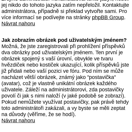
jej nikdo do tohoto jazyka zatím nepřeložil. Kontaktujte
administrátora, případně si překlad vytvořte sami. Pro
více informací se podívejte na stránky
phpBB Group
.
Návrat nahoru
Jak zobrazím obrázek pod uživatelským jménem?
Možná, že jste zaregistrovali při prohlížení příspěvků
dva obrázky pod uživatelským jménem. Ten první je
obrázek spojený s vaší úrovní, obvykle ve tvaru
hvězdiček nebo kostiček ukazující, kolik příspěvků jste
již přidali nebo vaší pozici ve fóru. Pod ním se může
nacházet větší obrázek, známý jako "postavička"
(avatar), což je vlastně unikátní obrázek každého
uživatele. Záleží na administrátorovi, zda postavičky
povolí či jak s nimi naloží (v jaké podobě se zobrazí).
Pokud nemůžete využívat postavičky, pak právě tehdy
toto administrátoři zakázali, a vy byste se měli zeptat
na důvody (věříme, že se hodí).
Návrat nahoru