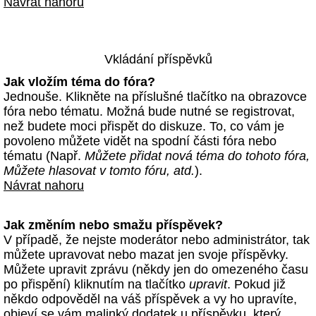
Návrat nahoru
Vkládání příspěvků
Jak vložím téma do fóra?
Jednouše. Klikněte na příslušné tlačítko na obrazovce
fóra nebo tématu. Možná bude nutné se registrovat,
než budete moci přispět do diskuze. To, co vám je
povoleno můžete vidět na spodní části fóra nebo
tématu (Např.
Můžete přidat nová téma do tohoto fóra,
Můžete hlasovat v tomto fóru, atd.
).
Návrat nahoru
Jak změním nebo smažu příspěvek?
V případě, že nejste moderátor nebo administrátor, tak
můžete upravovat nebo mazat jen svoje příspěvky.
Můžete upravit zprávu (někdy jen do omezeného času
po přispění) kliknutím na tlačítko
upravit
. Pokud již
někdo odpověděl na váš příspěvek a vy ho upravíte,
objeví se vám malinký dodatek u příspěvku, který