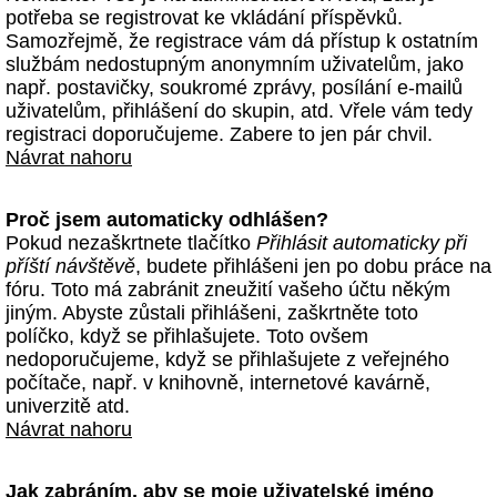
potřeba se registrovat ke vkládání příspěvků.
Samozřejmě, že registrace vám dá přístup k ostatním
službám nedostupným anonymním uživatelům, jako
např. postavičky, soukromé zprávy, posílání e-mailů
uživatelům, přihlášení do skupin, atd. Vřele vám tedy
registraci doporučujeme. Zabere to jen pár chvil.
Návrat nahoru
Proč jsem automaticky odhlášen?
Pokud nezaškrtnete tlačítko
Přihlásit automaticky při
příští návštěvě
, budete přihlášeni jen po dobu práce na
fóru. Toto má zabránit zneužití vašeho účtu někým
jiným. Abyste zůstali přihlášeni, zaškrtněte toto
políčko, když se přihlašujete. Toto ovšem
nedoporučujeme, když se přihlašujete z veřejného
počítače, např. v knihovně, internetové kavárně,
univerzitě atd.
Návrat nahoru
Jak zabráním, aby se moje uživatelské jméno