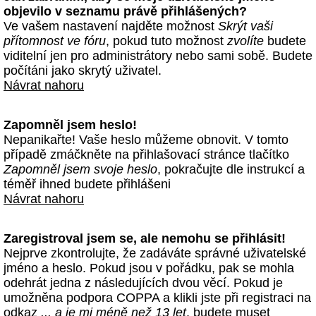
objevilo v seznamu právě přihlášených?
Ve vašem nastavení najděte možnost
Skrýt vaši
přítomnost ve fóru
, pokud tuto možnost
zvolíte
budete
viditelní jen pro administrátory nebo sami sobě. Budete
počítáni jako skrytý uživatel.
Návrat nahoru
Zapomněl jsem heslo!
Nepanikařte! Vaše heslo můžeme obnovit. V tomto
případě zmáčkněte na přihlašovací stránce tlačítko
Zapomněl jsem svoje heslo
, pokračujte dle instrukcí a
téměř ihned budete přihlášeni
Návrat nahoru
Zaregistroval jsem se, ale nemohu se přihlásit!
Nejprve zkontrolujte, že zadáváte správné uživatelské
jméno a heslo. Pokud jsou v pořádku, pak se mohla
odehrát jedna z následujících dvou věcí. Pokud je
umožněna podpora COPPA a klikli jste při registraci na
odkaz
... a je mi méně než 13 let
, budete muset