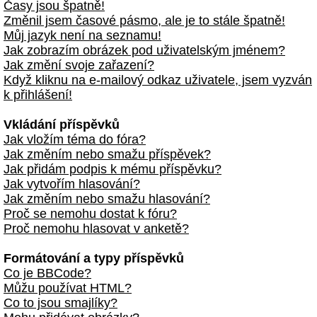
Časy jsou špatně!
Změnil jsem časové pásmo, ale je to stále špatně!
Můj jazyk není na seznamu!
Jak zobrazím obrázek pod uživatelským jménem?
Jak změní svoje zařazení?
Když kliknu na e-mailový odkaz uživatele, jsem vyzván
k přihlášení!
Vkládání příspěvků
Jak vložím téma do fóra?
Jak změním nebo smažu příspěvek?
Jak přidám podpis k mému příspěvku?
Jak vytvořím hlasování?
Jak změním nebo smažu hlasování?
Proč se nemohu dostat k fóru?
Proč nemohu hlasovat v anketě?
Formátování a typy příspěvků
Co je BBCode?
Můžu používat HTML?
Co to jsou smajlíky?