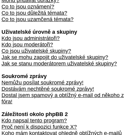
Mohu přidávat obrázky?
Co to jsou oznámení?
Co to jsou důležitá témata?
Co to jsou uzamčená témata?
Uživatelské úrovně a skupiny
Kdo jsou administrátoři?
Kdo jsou moderátoři?
Co jsou uživatelské skupiny?
Jak se mohu zapojit do uživatelské skupiny?
Jak se stanu moderátorem uživatelské skupiny?
Soukromé zprávy
Nemůžu posílat soukromé zprávy!
Dostávám nechtěné soukromé zprávy!
Dostal jsem spamový a obtížný e-mail od někoho z
fóra!
Záležitosti okolo phpBB 2
Kdo napsal tento program?
Proč není k dispozici funkce X?
Koho mám kontaktovat ohledně obtížných e-mailů