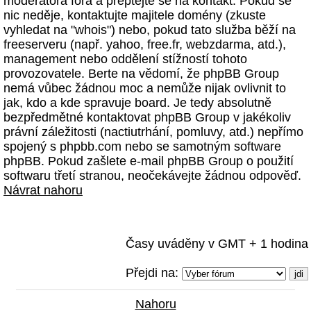
moderátora fóra a přeptejte se na kontakt. Pokud se
nic neděje, kontaktujte majitele domény (zkuste
vyhledat na "whois") nebo, pokud tato služba běží na
freeserveru (např. yahoo, free.fr, webzdarma, atd.),
management nebo oddělení stížností tohoto
provozovatele. Berte na vědomí, že phpBB Group
nemá vůbec žádnou moc a nemůže nijak ovlivnit to
jak, kdo a kde spravuje board. Je tedy absolutně
bezpředmětné kontaktovat phpBB Group v jakékoliv
právní záležitosti (nactiutrhání, pomluvy, atd.) nepřímo
spojený s phpbb.com nebo se samotným software
phpBB. Pokud zašlete e-mail phpBB Group o použití
softwaru třetí stranou, neočekávejte žádnou odpověď.
Návrat nahoru
Časy uváděny v GMT + 1 hodina
Přejdi na:
Nahoru