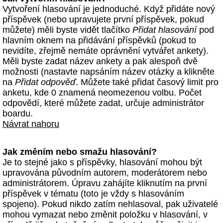
Vytvoření hlasování je jednoduché. Když přidáte nový
příspěvek (nebo upravujete první příspěvek, pokud
můžete) měli byste vidět tlačítko
Přidat hlasování
pod
hlavním oknem na přidávání příspěvků (pokud to
nevidíte, zřejmě nemáte oprávnění vytvářet ankety).
Měli byste zadat název ankety a pak alespoň dvě
možnosti (nastavte napsáním název otázky a klikněte
na
Přidat odpověď
. Můžete také přidat časový limit pro
anketu, kde 0 znamená neomezenou volbu. Počet
odpovědí, které můžete zadat, určuje administrátor
boardu.
Návrat nahoru
Jak změním nebo smažu hlasování?
Je to stejné jako s příspěvky, hlasování mohou být
upravována původním autorem, moderátorem nebo
administrátorem. Úpravu zahájíte kliknutím na první
příspěvek v tématu (toto je vždy s hlasováním
spojeno). Pokud nikdo zatím nehlasoval, pak uživatelé
mohou vymazat nebo změnit položku v hlasování, v