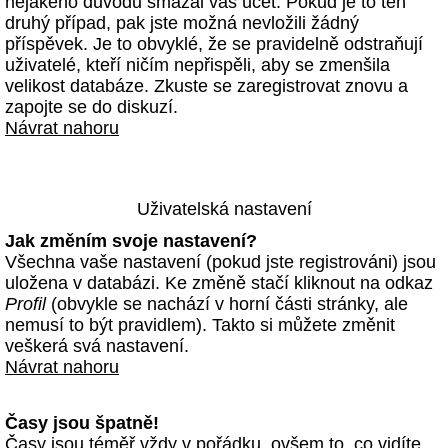
nějakého důvodu smazal váš účet. Pokud je to ten
druhý případ, pak jste možná nevložili žádný
příspěvek. Je to obvyklé, že se pravidelně odstraňují
uživatelé, kteří ničím nepřispěli, aby se zmenšila
velikost databáze. Zkuste se zaregistrovat znovu a
zapojte se do diskuzí.
Návrat nahoru
Uživatelská nastavení
Jak změním svoje nastavení?
Všechna vaše nastavení (pokud jste registrováni) jsou
uložena v databázi. Ke změně stačí kliknout na odkaz
Profil
(obvykle se nachází v horní části stránky, ale
nemusí to být pravidlem). Takto si můžete změnit
veškerá svá nastavení.
Návrat nahoru
Časy jsou špatně!
Časy jsou téměř vždy v pořádku, ovšem to, co vidíte