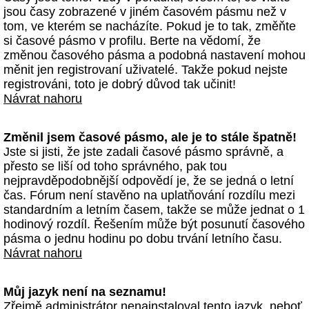
jsou časy zobrazené v jiném časovém pásmu než v
tom, ve kterém se nacházíte. Pokud je to tak, změňte
si časové pásmo v profilu. Berte na vědomí, že
změnou časového pásma a podobná nastavení mohou
měnit jen registrovaní uživatelé. Takže pokud nejste
registrováni, toto je dobrý důvod tak učinit!
Návrat nahoru
Změnil jsem časové pásmo, ale je to stále špatně!
Jste si jisti, že jste zadali časové pásmo správně, a
přesto se liší od toho správného, pak tou
nejpravděpodobnější odpovědí je, že se jedná o letní
čas. Fórum není stavěno na uplatňování rozdílu mezi
standardním a letním časem, takže se může jednat o 1
hodinový rozdíl. Řešením může být posunutí časového
pásma o jednu hodinu po dobu trvání letního času.
Návrat nahoru
Můj jazyk není na seznamu!
Zřejmě administrátor nenainstaloval tento jazyk, neboť