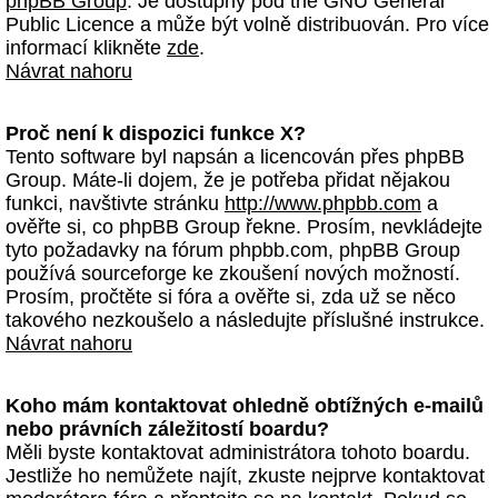
phpBB Group
. Je dostupný pod the GNU General
Public Licence a může být volně distribuován. Pro více
informací klikněte
zde
.
Návrat nahoru
Proč není k dispozici funkce X?
Tento software byl napsán a licencován přes phpBB
Group. Máte-li dojem, že je potřeba přidat nějakou
funkci, navštivte stránku
http://www.phpbb.com
a
ověřte si, co phpBB Group řekne. Prosím, nevkládejte
tyto požadavky na fórum phpbb.com, phpBB Group
používá sourceforge ke zkoušení nových možností.
Prosím, pročtěte si fóra a ověřte si, zda už se něco
takového nezkoušelo a následujte příslušné instrukce.
Návrat nahoru
Koho mám kontaktovat ohledně obtížných e-mailů
nebo právních záležitostí boardu?
Měli byste kontaktovat administrátora tohoto boardu.
Jestliže ho nemůžete najít, zkuste nejprve kontaktovat