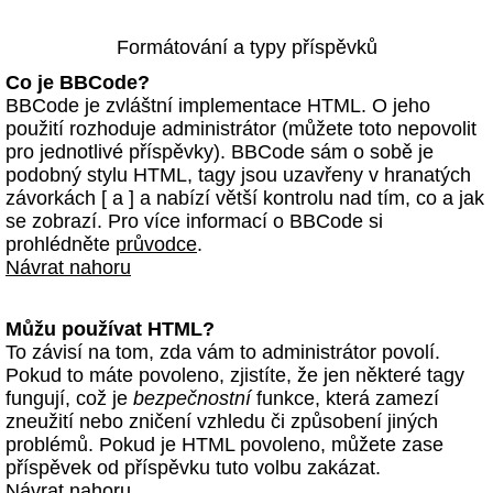
Formátování a typy příspěvků
Co je BBCode?
BBCode je zvláštní implementace HTML. O jeho
použití rozhoduje administrátor (můžete toto nepovolit
pro jednotlivé příspěvky). BBCode sám o sobě je
podobný stylu HTML, tagy jsou uzavřeny v hranatých
závorkách [ a ] a nabízí větší kontrolu nad tím, co a jak
se zobrazí. Pro více informací o BBCode si
prohlédněte
průvodce
.
Návrat nahoru
Můžu používat HTML?
To závisí na tom, zda vám to administrátor povolí.
Pokud to máte povoleno, zjistíte, že jen některé tagy
fungují, což je
bezpečnostní
funkce, která zamezí
zneužití nebo zničení vzhledu či způsobení jiných
problémů. Pokud je HTML povoleno, můžete zase
příspěvek od příspěvku tuto volbu zakázat.
Návrat nahoru