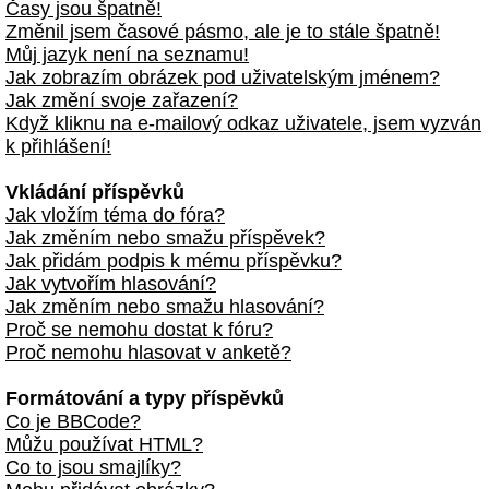
Časy jsou špatně!
Změnil jsem časové pásmo, ale je to stále špatně!
Můj jazyk není na seznamu!
Jak zobrazím obrázek pod uživatelským jménem?
Jak změní svoje zařazení?
Když kliknu na e-mailový odkaz uživatele, jsem vyzván
k přihlášení!
Vkládání příspěvků
Jak vložím téma do fóra?
Jak změním nebo smažu příspěvek?
Jak přidám podpis k mému příspěvku?
Jak vytvořím hlasování?
Jak změním nebo smažu hlasování?
Proč se nemohu dostat k fóru?
Proč nemohu hlasovat v anketě?
Formátování a typy příspěvků
Co je BBCode?
Můžu používat HTML?
Co to jsou smajlíky?