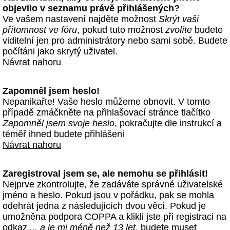
objevilo v seznamu právě přihlášených?
Ve vašem nastavení najděte možnost
Skrýt vaši
přítomnost ve fóru
, pokud tuto možnost
zvolíte
budete
viditelní jen pro administrátory nebo sami sobě. Budete
počítáni jako skrytý uživatel.
Návrat nahoru
Zapomněl jsem heslo!
Nepanikařte! Vaše heslo můžeme obnovit. V tomto
případě zmáčkněte na přihlašovací stránce tlačítko
Zapomněl jsem svoje heslo
, pokračujte dle instrukcí a
téměř ihned budete přihlášeni
Návrat nahoru
Zaregistroval jsem se, ale nemohu se přihlásit!
Nejprve zkontrolujte, že zadáváte správné uživatelské
jméno a heslo. Pokud jsou v pořádku, pak se mohla
odehrát jedna z následujících dvou věcí. Pokud je
umožněna podpora COPPA a klikli jste při registraci na
odkaz
... a je mi méně než 13 let
, budete muset