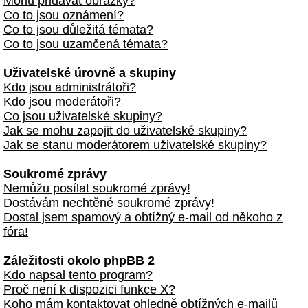
Mohu přidávat obrázky?
Co to jsou oznámení?
Co to jsou důležitá témata?
Co to jsou uzamčená témata?
Uživatelské úrovně a skupiny
Kdo jsou administrátoři?
Kdo jsou moderátoři?
Co jsou uživatelské skupiny?
Jak se mohu zapojit do uživatelské skupiny?
Jak se stanu moderátorem uživatelské skupiny?
Soukromé zprávy
Nemůžu posílat soukromé zprávy!
Dostávám nechtěné soukromé zprávy!
Dostal jsem spamový a obtížný e-mail od někoho z
fóra!
Záležitosti okolo phpBB 2
Kdo napsal tento program?
Proč není k dispozici funkce X?
Koho mám kontaktovat ohledně obtížných e-mailů