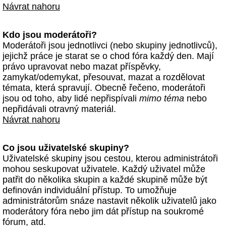
Návrat nahoru
Kdo jsou moderátoři?
Moderátoři jsou jednotlivci (nebo skupiny jednotlivců),
jejichž práce je starat se o chod fóra každý den. Mají
právo upravovat nebo mazat příspěvky,
zamykat/odemykat, přesouvat, mazat a rozdělovat
témata, která spravují. Obecně řečeno, moderátoři
jsou od toho, aby lidé nepřispívali
mimo téma
nebo
nepřidávali otravný materiál.
Návrat nahoru
Co jsou uživatelské skupiny?
Uživatelské skupiny jsou cestou, kterou administrátoři
mohou seskupovat uživatele. Každý uživatel může
patřit do několika skupin a každé skupině může být
definován individuální přístup. To umožňuje
administrátorům snáze nastavit několik uživatelů jako
moderátory fóra nebo jim dát přístup na soukromé
fórum, atd.