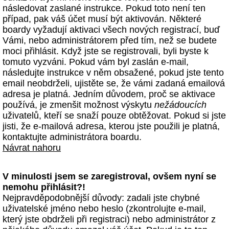
následovat zaslané instrukce. Pokud toto není ten
případ, pak váš účet musí být aktivován. Některé
boardy vyžadují aktivaci všech nových registrací, buď
Vámi, nebo administrátorem před tím, než se budete
moci přihlásit. Když jste se registrovali, byli byste k
tomuto vyzváni. Pokud vám byl zaslán e-mail,
následujte instrukce v něm obsažené, pokud jste tento
email neobdrželi, ujistěte se, že vámi zadaná emailová
adresa je platná. Jedním důvodem, proč se aktivace
používá, je zmenšit možnost výskytu
nežádoucích
uživatelů, kteří se snaží pouze obtěžovat. Pokud si jste
jisti, že e-mailová adresa, kterou jste použili je platná,
kontaktujte administrátora boardu.
Návrat nahoru
V minulosti jsem se zaregistroval, ovšem nyní se
nemohu přihlásit?!
Nejpravděpodobnější důvody: zadali jste chybné
uživatelské jméno nebo heslo (zkontrolujte e-mail,
který jste obdrželi při registraci) nebo administrátor z