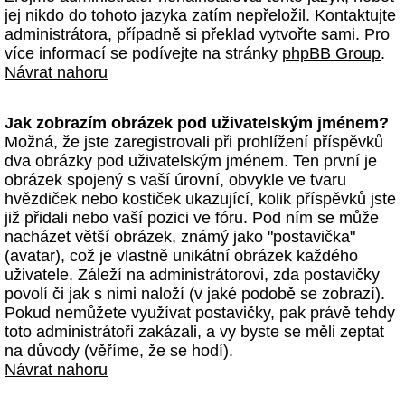
jej nikdo do tohoto jazyka zatím nepřeložil. Kontaktujte
administrátora, případně si překlad vytvořte sami. Pro
více informací se podívejte na stránky
phpBB Group
.
Návrat nahoru
Jak zobrazím obrázek pod uživatelským jménem?
Možná, že jste zaregistrovali při prohlížení příspěvků
dva obrázky pod uživatelským jménem. Ten první je
obrázek spojený s vaší úrovní, obvykle ve tvaru
hvězdiček nebo kostiček ukazující, kolik příspěvků jste
již přidali nebo vaší pozici ve fóru. Pod ním se může
nacházet větší obrázek, známý jako "postavička"
(avatar), což je vlastně unikátní obrázek každého
uživatele. Záleží na administrátorovi, zda postavičky
povolí či jak s nimi naloží (v jaké podobě se zobrazí).
Pokud nemůžete využívat postavičky, pak právě tehdy
toto administrátoři zakázali, a vy byste se měli zeptat
na důvody (věříme, že se hodí).
Návrat nahoru