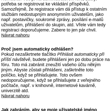
potřeba se registrovat ke vkládání příspěvků.
Samozřejmě, že registrace vám dá přístup k ostatním
službám nedostupným anonymním uživatelům, jako
např. postavičky, soukromé zprávy, posílání e-mailů
uživatelům, přihlášení do skupin, atd. Vřele vám tedy
registraci doporučujeme. Zabere to jen pár chvil.
Návrat nahoru
Proč jsem automaticky odhlášen?
Pokud nezaškrtnete tlačítko
Přihlásit automaticky při
příští návštěvě
, budete přihlášeni jen po dobu práce na
fóru. Toto má zabránit zneužití vašeho účtu někým
jiným. Abyste zůstali přihlášeni, zaškrtněte toto
políčko, když se přihlašujete. Toto ovšem
nedoporučujeme, když se přihlašujete z veřejného
počítače, např. v knihovně, internetové kavárně,
univerzitě atd.
Návrat nahoru
Jak zabráním, aby se moje uživatelské jméno