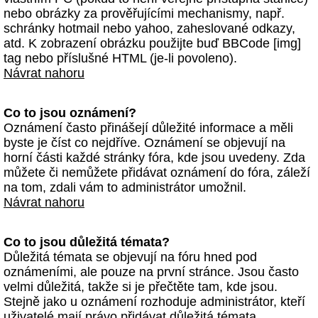
nebo obrázky za prověřujícími mechanismy, např.
schránky hotmail nebo yahoo, zaheslované odkazy,
atd. K zobrazení obrázku použijte buď BBCode [img]
tag nebo příslušné HTML (je-li povoleno).
Návrat nahoru
Co to jsou oznámení?
Oznámení často přinášejí důležité informace a měli
byste je číst co nejdříve. Oznámení se objevují na
horní části každé stránky fóra, kde jsou uvedeny. Zda
můžete či nemůžete přidávat oznámení do fóra, záleží
na tom, zdali vám to administrátor umožnil.
Návrat nahoru
Co to jsou důležitá témata?
Důležitá témata se objevují na fóru hned pod
oznámeními, ale pouze na první stránce. Jsou často
velmi důležitá, takže si je přečtěte tam, kde jsou.
Stejně jako u oznámení rozhoduje administrátor, kteří
uživatelé mají právo přidávat důležitá témata.