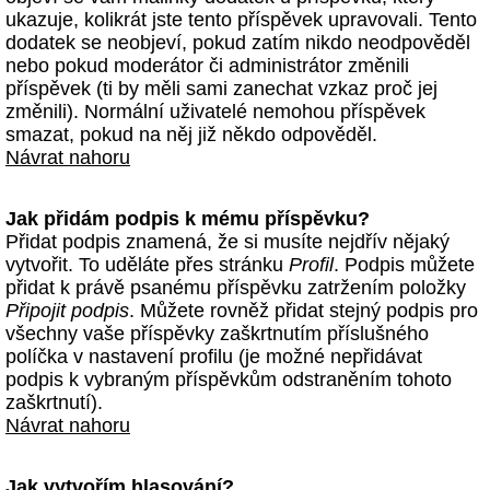
ukazuje, kolikrát jste tento příspěvek upravovali. Tento
dodatek se neobjeví, pokud zatím nikdo neodpověděl
nebo pokud moderátor či administrátor změnili
příspěvek (ti by měli sami zanechat vzkaz proč jej
změnili). Normální uživatelé nemohou příspěvek
smazat, pokud na něj již někdo odpověděl.
Návrat nahoru
Jak přidám podpis k mému příspěvku?
Přidat podpis znamená, že si musíte nejdřív nějaký
vytvořit. To uděláte přes stránku
Profil
. Podpis můžete
přidat k právě psanému příspěvku zatržením položky
Připojit podpis
. Můžete rovněž přidat stejný podpis pro
všechny vaše příspěvky zaškrtnutím příslušného
políčka v nastavení profilu (je možné nepřidávat
podpis k vybraným příspěvkům odstraněním tohoto
zaškrtnutí).
Návrat nahoru
Jak vytvořím hlasování?