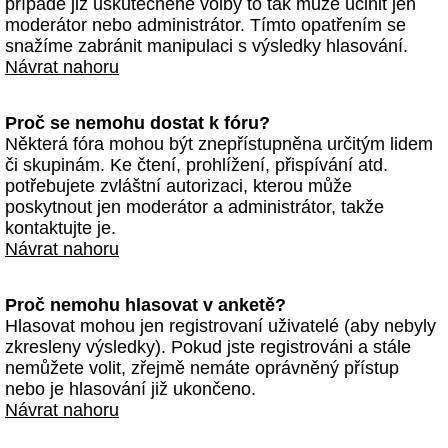
případě již uskutečněné volby to tak může učinit jen
moderátor nebo administrátor. Tímto opatřením se
snažíme zabránit manipulaci s výsledky hlasování.
Návrat nahoru
Proč se nemohu dostat k fóru?
Některá fóra mohou být znepřístupněna určitým lidem
či skupinám. Ke čtení, prohlížení, přispívání atd.
potřebujete zvláštní autorizaci, kterou může
poskytnout jen moderátor a administrátor, takže
kontaktujte je.
Návrat nahoru
Proč nemohu hlasovat v anketě?
Hlasovat mohou jen registrovaní uživatelé (aby nebyly
zkresleny výsledky). Pokud jste registrováni a stále
nemůžete volit, zřejmě nemáte oprávněný přístup
nebo je hlasování již ukončeno.
Návrat nahoru