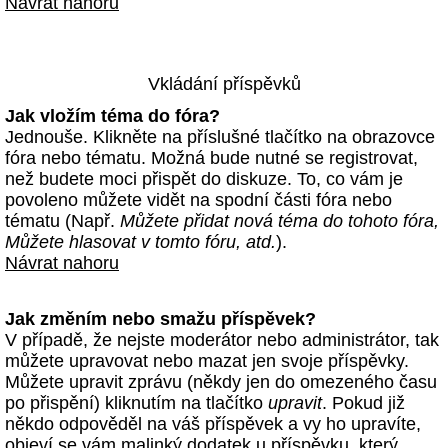
Návrat nahoru
Vkládání příspěvků
Jak vložím téma do fóra?
Jednouše. Klikněte na příslušné tlačítko na obrazovce
fóra nebo tématu. Možná bude nutné se registrovat,
než budete moci přispět do diskuze. To, co vám je
povoleno můžete vidět na spodní části fóra nebo
tématu (Např.
Můžete přidat nová téma do tohoto fóra,
Můžete hlasovat v tomto fóru, atd.
).
Návrat nahoru
Jak změním nebo smažu příspěvek?
V případě, že nejste moderátor nebo administrátor, tak
můžete upravovat nebo mazat jen svoje příspěvky.
Můžete upravit zprávu (někdy jen do omezeného času
po přispění) kliknutím na tlačítko
upravit
. Pokud již
někdo odpověděl na váš příspěvek a vy ho upravíte,
objeví se vám malinký dodatek u příspěvku, který