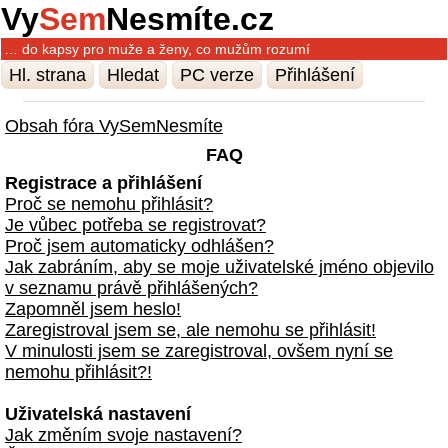
Vy
Sem
Nesmíte.cz
… do kapsy pro muže a ženy, co mužům rozumí
Hl. strana
Hledat
PC verze
Přihlášení
Obsah fóra VySemNesmíte
FAQ
Registrace a přihlášení
Proč se nemohu přihlásit?
Je vůbec potřeba se registrovat?
Proč jsem automaticky odhlášen?
Jak zabráním, aby se moje uživatelské jméno objevilo
v seznamu právě přihlášených?
Zapomněl jsem heslo!
Zaregistroval jsem se, ale nemohu se přihlásit!
V minulosti jsem se zaregistroval, ovšem nyní se
nemohu přihlásit?!
Uživatelská nastavení
Jak změním svoje nastavení?