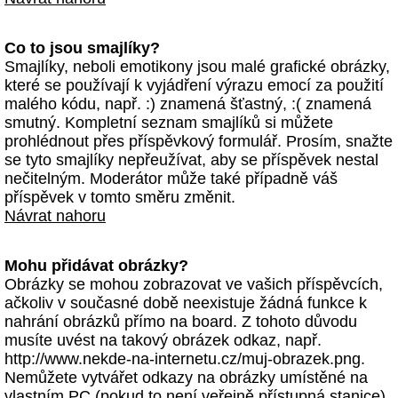
Co to jsou smajlíky?
Smajlíky, neboli emotikony jsou malé grafické obrázky,
které se používají k vyjádření výrazu emocí za použití
malého kódu, např. :) znamená šťastný, :( znamená
smutný. Kompletní seznam smajlíků si můžete
prohlédnout přes příspěvkový formulář. Prosím, snažte
se tyto smajlíky nepřeužívat, aby se příspěvek nestal
nečitelným. Moderátor může také případně váš
příspěvek v tomto směru změnit.
Návrat nahoru
Mohu přidávat obrázky?
Obrázky se mohou zobrazovat ve vašich příspěvcích,
ačkoliv v současné době neexistuje žádná funkce k
nahrání obrázků přímo na board. Z tohoto důvodu
musíte uvést na takový obrázek odkaz, např.
http://www.nekde-na-internetu.cz/muj-obrazek.png.
Nemůžete vytvářet odkazy na obrázky umístěné na
vlastním PC (pokud to není veřejně přístupná stanice)