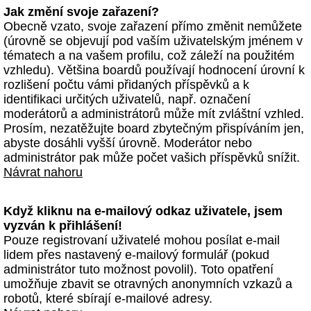
Jak změní svoje zařazení?
Obecně vzato, svoje zařazení přímo změnit nemůžete
(úrovně se objevují pod vaším uživatelským jménem v
tématech a na vašem profilu, což záleží na použitém
vzhledu). Většina boardů používají hodnocení úrovní k
rozlišení počtu vámi přidaných příspěvků a k
identifikaci určitých uživatelů, např. označení
moderátorů a administrátorů může mít zvláštní vzhled.
Prosím, nezatěžujte board zbytečným přispíváním jen,
abyste dosáhli vyšší úrovně. Moderátor nebo
administrátor pak může počet vašich příspěvků snížit.
Návrat nahoru
Když kliknu na e-mailový odkaz uživatele, jsem
vyzván k přihlášení!
Pouze registrovaní uživatelé mohou posílat e-mail
lidem přes nastavený e-mailový formulář (pokud
administrátor tuto možnost povolil). Toto opatření
umožňuje zbavit se otravných anonymních vzkazů a
robotů, které sbírají e-mailové adresy.