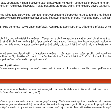
u časy zobrazené v jiném časovém pásmu než v tom, ve kterém se nacházíte. Pokud je to tak, 
en registrovaní uživatelé. Takže pokud nejste registrováni, toto je dobrý důvod tak učinit!
sto se liší od toho správného, pak tou nejpravděpodobnější odpovědí je, že se jedná o letní čas
odinový rozdíl. Řešením může být posunutí časového pásma o jednu hodinu po dobu trvání letn
j nikdo do tohoto jazyka zatím nepřeložil. Kontaktujte administrátora, případně si překlad vytvo
a obrázky pod uživatelským jménem. Ten první je obrázek spojený s vaší úrovní, obvykle ve tvar
házet větší obrázek, známý jako "postavička" (avatar), což je vlastně unikátní obrázek každého 
okud nemůžete využívat postavičky, pak právě tehdy toto administrátoři zakázali, a vy byste se m
ovně se objevují pod vaším uživatelským jménem v tématech a na vašem profilu, což záleží na
ntifikaci určitých uživatelů, např. označení moderátorů a administrátorů může mít zvláštní vzh
r pak může počet vašich příspěvků snížit.
ván k přihlášení!
 přes nastavený e-mailový formulář (pokud administrátor tuto možnost povolil). Toto opatření 
óra nebo tématu. Možná bude nutné se registrovat, než budete moci přispět do diskuze. To, co
ůžete hlasovat v tomto fóru, atd.
).
můžete upravovat nebo mazat jen svoje příspěvky. Můžete upravit zprávu (někdy jen do omezen
íte, objeví se vám malinký dodatek u příspěvku, který ukazuje, kolikrát jste tento příspěvek 
li příspěvek (ti by měli sami zanechat vzkaz proč jej změnili). Normální uživatelé nemohou p