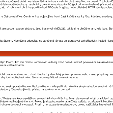
oliv v současné době neexistuje žádná funkce k nahrání obrázků přímo na board. Z tohoto d
žete vytvářet odkazy na obrázky umístěné na vlastním PC (pokud to není veřejně přístupná 
 atd. K zobrazení obrázku použijte buď BBCode [img] tag nebo příslušné HTML (je-li povoleno
 je číst co nejdříve. Oznámení se objevují na horní části každé stránky fóra, kde jsou uvede
 ale pouze na první stránce. Jsou často velmi důležitá, takže si je přečtěte tam, kde jsou. St
rátorem. Nemůžete odpovídat na zamčená témata ani upravovat své příspěvky. Každé hlaso
 celým fórem. Tito lidé mohou kontrolovat veškerý chod boardu včetně povolování, zakazování už
orů na celém boardu.
 jejichž práce je starat se o chod fóra každý den. Mají právo upravovat nebo mazat příspěvky,
aby lidé nepřispívali
mimo téma
nebo nepřidávali otravný materiál.
ohou seskupovat uživatele. Každý uživatel může patřit do několika skupin a každé skupině může
oderátory fóra nebo jim dát přístup na soukromé fórum, atd.
z
Uživatelské skupiny
(většinou se nachází v horní části stránky, ale nemusí to být pravidlem)
ěkteré mají utajené členství. Pokud je skupina otevřená, můžete zažádat o zařazení kliknutím n
oč chcete do skupiny vstoupit. Prosím, nenadávejte moderátorovi, pokud vaší žádosti nevyhoví.