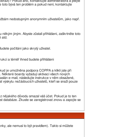
zobrazí)? Pokud ano, kontaktujte administrátora a ptejte
kle toto bývá ten problém a pokud není, kontaktujte
m službám nedostupným anonymním uživatelům, jako např.
 někým jiným. Abyste zůstali přihlášeni, zaškrtněte toto
ě atd.
udete počítáni jako skrytý uživatel.
trukcí a téměř ihned budete přihlášeni
okud je umožněna podpora COPPA a klikli jste při
n. Některé boardy vyžadují aktivaci všech nových
 zaslán e-mail, následujte instrukce v něm obsažené,
st výskytu
nežádoucích
uživatelů, kteří se snaží pouze
or z nějakého důvodu smazal váš účet. Pokud je to ten
kost databáze. Zkuste se zaregistrovat znovu a zapojte se
ánky, ale nemusí to být pravidlem). Takto si můžete