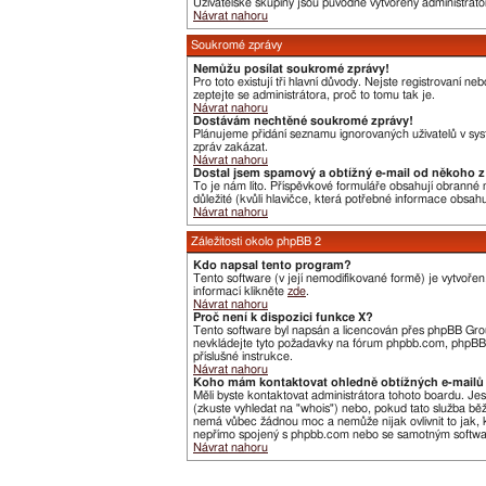
Uživatelské skupiny jsou původně vytvořeny administráto
Návrat nahoru
Soukromé zprávy
Nemůžu posílat soukromé zprávy!
Pro toto existují tři hlavní důvody. Nejste registrovaní 
zeptejte se administrátora, proč to tomu tak je.
Návrat nahoru
Dostávám nechtěné soukromé zprávy!
Plánujeme přidání seznamu ignorovaných uživatelů v syst
zpráv zakázat.
Návrat nahoru
Dostal jsem spamový a obtížný e-mail od někoho z 
To je nám líto. Příspěvkové formuláře obsahují obranné me
důležité (kvůli hlavičce, která potřebné informace obsa
Návrat nahoru
Záležitosti okolo phpBB 2
Kdo napsal tento program?
Tento software (v její nemodifikované formě) je vytvoře
informací klikněte
zde
.
Návrat nahoru
Proč není k dispozici funkce X?
Tento software byl napsán a licencován přes phpBB Group
nevkládejte tyto požadavky na fórum phpbb.com, phpBB G
příslušné instrukce.
Návrat nahoru
Koho mám kontaktovat ohledně obtížných e-mailů 
Měli byste kontaktovat administrátora tohoto boardu. Je
(zkuste vyhledat na "whois") nebo, pokud tato služba bě
nemá vůbec žádnou moc a nemůže nijak ovlivnit to jak, k
nepřímo spojený s phpbb.com nebo se samotným software
Návrat nahoru