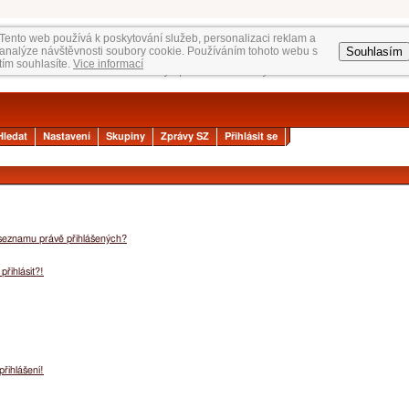
Tento web používá k poskytování služeb, personalizaci reklam a
Souhlasím
analýze návštěvnosti soubory cookie. Používáním tohoto webu s
tím souhlasíte.
Vice informací
Hledat
Nastavení
Skupiny
Zprávy SZ
Přihlásit se
 seznamu právě přihlášených?
přihlásit?!
přihlášení!