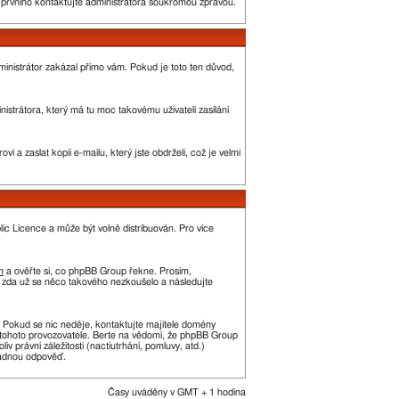
o prvního kontaktujte administrátora soukromou zprávou.
administrátor zakázal přímo vám. Pokud je toto ten důvod,
strátora, který má tu moc takovému uživateli zasílání
 a zaslat kopii e-mailu, který jste obdrželi, což je velmi
c Licence a může být volně distribuován. Pro více
m
a ověřte si, co phpBB Group řekne. Prosím,
, zda už se něco takového nezkoušelo a následujte
t. Pokud se nic neděje, kontaktujte majitele domény
í tohoto provozovatele. Berte na vědomí, že phpBB Group
právní záležitosti (nactiutrhání, pomluvy, atd.)
žádnou odpověď.
Časy uváděny v GMT + 1 hodina