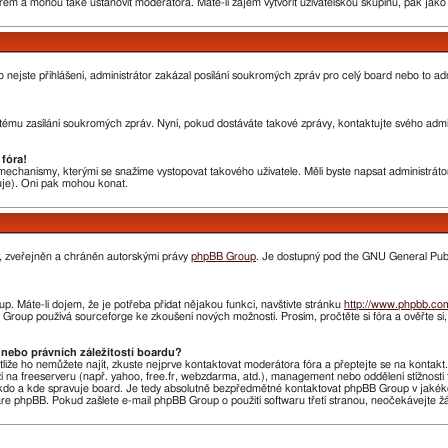
rem a mohou také ustanovit moderátora. Máte-li zájem vytvořit uživatelskou skupinu, pak jak
nebo nejste přihlášení, administrátor zakázal posílání soukromých zpráv pro celý board nebo to 
ému zasílání soukromých zpráv. Nyní, pokud dostáváte takové zprávy, kontaktujte svého admini
fóra!
chanismy, kterými se snažíme vystopovat takového uživatele. Měli byste napsat administrátorovi
huje). Oni pak mohou konat.
n, zveřejněn a chráněn autorskými právy
phpBB Group
. Je dostupný pod the GNU General Publi
. Máte-li dojem, že je potřeba přidat nějakou funkci, navštivte stránku
http://www.phpbb.co
roup používá sourceforge ke zkoušení nových možností. Prosím, pročtěte si fóra a ověřte si
nebo právních záležitostí boardu?
stliže ho nemůžete najít, zkuste nejprve kontaktovat moderátora fóra a přeptejte se na kontak
ží na freeserveru (např. yahoo, free.fr, webzdarma, atd.), management nebo oddělení stížnost
do a kde spravuje board. Je tedy absolutně bezpředmětné kontaktovat phpBB Group v jakékoliv 
 phpBB. Pokud zašlete e-mail phpBB Group o použití softwaru třetí stranou, neočekávejte 