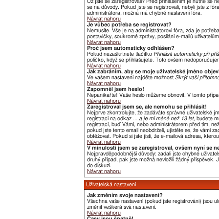
Už jste se zaregistrovali? Před přihlášením je nutné se 
se na důvody. Pokud jste se registrovali, nebyli jste z f
administrátora, možná má chybné nastavení fóra.
Návrat nahoru
Je vůbec potřeba se registrovat?
Nemusíte. Vše je na administrátorovi fóra, zda je potře
postavičky, soukromé zprávy, posílání e-mailů uživatelům,
Návrat nahoru
Proč jsem automaticky odhlášen?
Pokud nezaškrtnete tlačítko
Přihlásit automaticky při pří
políčko, když se přihlašujete. Toto ovšem nedoporučujeme
Návrat nahoru
Jak zabráním, aby se moje uživatelské jméno obje
Ve vašem nastavení najděte možnost
Skrýt vaši přítomno
Návrat nahoru
Zapomněl jsem heslo!
Nepanikařte! Vaše heslo můžeme obnovit. V tomto přípa
Návrat nahoru
Zaregistroval jsem se, ale nemohu se přihlásit!
Nejprve zkontrolujte, že zadáváte správné uživatelské j
registraci na odkaz
... a je mi méně než 13 let
, budete m
registrací, buď Vámi, nebo administrátorem před tím, než 
pokud jste tento email neobdrželi, ujistěte se, že vámi
obtěžovat. Pokud si jste jisti, že e-mailová adresa, kterou
Návrat nahoru
V minulosti jsem se zaregistroval, ovšem nyní se n
Nejpravděpodobnější důvody: zadali jste chybné uživatels
druhý případ, pak jste možná nevložili žádný příspěvek. Je
do diskuzí.
Návrat nahoru
Uživatelská nastavení
Jak změním svoje nastavení?
Všechna vaše nastavení (pokud jste registrováni) jsou u
změnit veškerá svá nastavení.
Návrat nahoru
Časy jsou špatně!