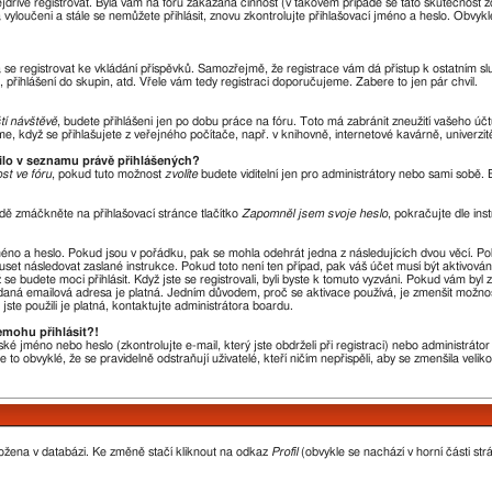
nejdříve registrovat. Byla vám na fóru zakázána činnost (v takovém případě se tato skutečnost 
óra vyloučeni a stále se nemůžete přihlásit, znovu zkontrolujte přihlašovací jméno a heslo. Obvy
ba se registrovat ke vkládání příspěvků. Samozřejmě, že registrace vám dá přístup k ostatní
 přihlášení do skupin, atd. Vřele vám tedy registraci doporučujeme. Zabere to jen pár chvil.
ští návštěvě
, budete přihlášeni jen po dobu práce na fóru. Toto má zabránit zneužití vašeho účtu
, když se přihlašujete z veřejného počítače, např. v knihovně, internetové kavárně, univerzit
vilo v seznamu právě přihlášených?
st ve fóru
, pokud tuto možnost
zvolíte
budete viditelní jen pro administrátory nebo sami sobě. B
dě zmáčkněte na přihlašovací stránce tlačítko
Zapomněl jsem svoje heslo
, pokračujte dle ins
méno a heslo. Pokud jsou v pořádku, pak se mohla odehrát jedna z následujících dvou věcí. P
uset následovat zaslané instrukce. Pokud toto není ten případ, pak váš účet musí být aktivová
se budete moci přihlásit. Když jste se registrovali, byli byste k tomuto vyzváni. Pokud vám byl
 zadaná emailová adresa je platná. Jedním důvodem, proč se aktivace používá, je zmenšit možno
 jste použili je platná, kontaktujte administrátora boardu.
emohu přihlásit?!
ké jméno nebo heslo (zkontrolujte e-mail, který jste obdrželi při registraci) nebo administrát
 to obvyklé, že se pravidelně odstraňují uživatelé, kteří ničím nepřispěli, aby se zmenšila veli
ložena v databázi. Ke změně stačí kliknout na odkaz
Profil
(obvykle se nachází v horní části str