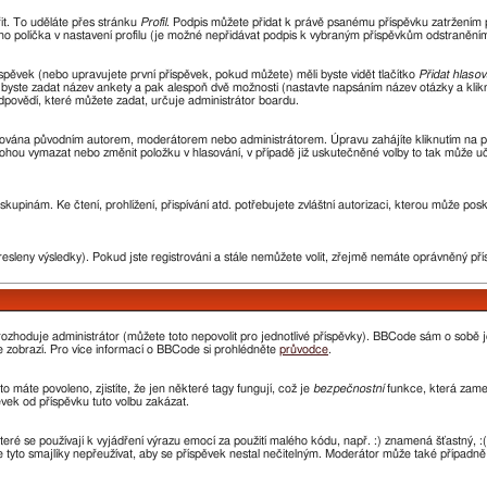
řit. To uděláte přes stránku
Profil
. Podpis můžete přidat k právě psanému příspěvku zatržením
ho políčka v nastavení profilu (je možné nepřidávat podpis k vybraným příspěvkům odstraněním 
spěvek (nebo upravujete první příspěvek, pokud můžete) měli byste vidět tlačítko
Přidat hlasov
i byste zadat název ankety a pak alespoň dvě možnosti (nastavte napsáním název otázky a kli
ovědí, které můžete zadat, určuje administrátor boardu.
avována původním autorem, moderátorem nebo administrátorem. Úpravu zahájíte kliknutím na prv
ohou vymazat nebo změnit položku v hlasování, v případě již uskutečněné volby to tak může uč
kupinám. Ke čtení, prohlížení, přispívání atd. potřebujete zvláštní autorizaci, kterou může pos
resleny výsledky). Pokud jste registrováni a stále nemůžete volit, zřejmě nemáte oprávněný pří
ozhoduje administrátor (můžete toto nepovolit pro jednotlivé příspěvky). BBCode sám o sobě 
 se zobrazí. Pro více informací o BBCode si prohlédněte
průvodce
.
o máte povoleno, zjistíte, že jen některé tagy fungují, což je
bezpečnostní
funkce, která zamez
ek od příspěvku tuto volbu zakázat.
které se používají k vyjádření výrazu emocí za použití malého kódu, např. :) znamená šťastný
e tyto smajlíky nepřeužívat, aby se příspěvek nestal nečitelným. Moderátor může také případn