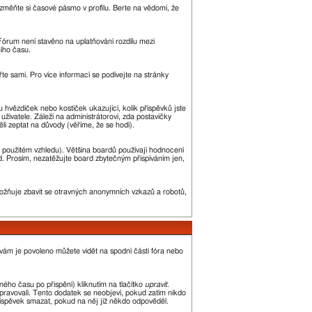
změňte si časové pásmo v profilu. Berte na vědomí, že
. Fórum není stavěno na uplatňování rozdílu mezi
ího času.
řte sami. Pro více informací se podívejte na stránky
u hvězdiček nebo kostiček ukazující, kolik příspěvků jste
uživatele. Záleží na administrátorovi, zda postavičky
ěli zeptat na důvody (věříme, že se hodí).
 použitém vzhledu). Většina boardů používají hodnocení
led. Prosím, nezatěžujte board zbytečným přispíváním jen,
umožňuje zbavit se otravných anonymních vzkazů a robotů,
 vám je povoleno můžete vidět na spodní části fóra nebo
ého času po přispění) kliknutím na tlačítko
upravit
.
upravovali. Tento dodatek se neobjeví, pokud zatím nikdo
říspěvek smazat, pokud na něj již někdo odpověděl.