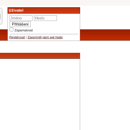
Uživatel
Zapamatovat
Registrovat
|
Zapomněl jsem své heslo