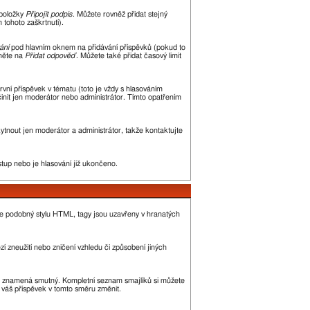
 položky
Připojit podpis
. Můžete rovněž přidat stejný
tohoto zaškrtnutí).
ání
pod hlavním oknem na přidávání příspěvků (pokud to
kněte na
Přidat odpověď
. Můžete také přidat časový limit
ní příspěvek v tématu (toto je vždy s hlasováním
init jen moderátor nebo administrátor. Tímto opatřením
kytnout jen moderátor a administrátor, takže kontaktujte
stup nebo je hlasování již ukončeno.
je podobný stylu HTML, tagy jsou uzavřeny v hranatých
í zneužití nebo zničení vzhledu či způsobení jiných
, :( znamená smutný. Kompletní seznam smajlíků si můžete
ě váš příspěvek v tomto směru změnit.