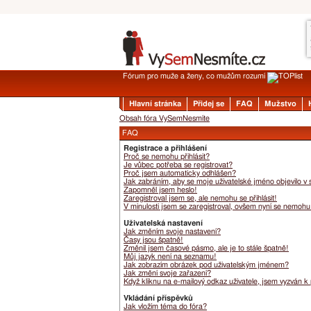
Fórum pro muže a ženy, co mužům rozumí
Hlavní stránka
Přidej se
FAQ
Mužstvo
Obsah fóra VySemNesmíte
FAQ
Registrace a přihlášení
Proč se nemohu přihlásit?
Je vůbec potřeba se registrovat?
Proč jsem automaticky odhlášen?
Jak zabráním, aby se moje uživatelské jméno objevilo v
Zapomněl jsem heslo!
Zaregistroval jsem se, ale nemohu se přihlásit!
V minulosti jsem se zaregistroval, ovšem nyní se nemohu 
Uživatelská nastavení
Jak změním svoje nastavení?
Časy jsou špatně!
Změnil jsem časové pásmo, ale je to stále špatně!
Můj jazyk není na seznamu!
Jak zobrazím obrázek pod uživatelským jménem?
Jak změní svoje zařazení?
Když kliknu na e-mailový odkaz uživatele, jsem vyzván k 
Vkládání příspěvků
Jak vložím téma do fóra?