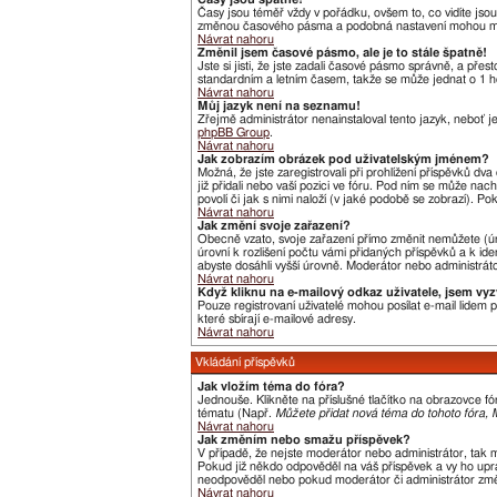
Časy jsou téměř vždy v pořádku, ovšem to, co vidíte jso
změnou časového pásma a podobná nastavení mohou měnit j
Návrat nahoru
Změnil jsem časové pásmo, ale je to stále špatně!
Jste si jisti, že jste zadali časové pásmo správně, a pře
standardním a letním časem, takže se může jednat o 1 h
Návrat nahoru
Můj jazyk není na seznamu!
Zřejmě administrátor nenainstaloval tento jazyk, neboť je
phpBB Group
.
Návrat nahoru
Jak zobrazím obrázek pod uživatelským jménem?
Možná, že jste zaregistrovali při prohlížení příspěvků dv
již přidali nebo vaší pozici ve fóru. Pod ním se může nac
povolí či jak s nimi naloží (v jaké podobě se zobrazí). P
Návrat nahoru
Jak změní svoje zařazení?
Obecně vzato, svoje zařazení přímo změnit nemůžete (úr
úrovní k rozlišení počtu vámi přidaných příspěvků a k ide
abyste dosáhli vyšší úrovně. Moderátor nebo administráto
Návrat nahoru
Když kliknu na e-mailový odkaz uživatele, jsem vyz
Pouze registrovaní uživatelé mohou posílat e-mail lidem
které sbírají e-mailové adresy.
Návrat nahoru
Vkládání příspěvků
Jak vložím téma do fóra?
Jednouše. Klikněte na příslušné tlačítko na obrazovce f
tématu (Např.
Můžete přidat nová téma do tohoto fóra, M
Návrat nahoru
Jak změním nebo smažu příspěvek?
V případě, že nejste moderátor nebo administrátor, tak 
Pokud již někdo odpověděl na váš příspěvek a vy ho uprav
neodpověděl nebo pokud moderátor či administrátor změni
Návrat nahoru