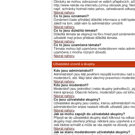
Obrázky se mohou zobrazovat ve vašich příspěvcích, ačk
http://www.nekde-na-internetu.cz/muj-obrazek.png. Nemů
např. schránky hotmail nebo yahoo, zaheslované odkazy,
Návrat nahoru
Co to jsou oznámení?
Oznámení často přinášejí důležité informace a měli byste
záleží na tom, zdali vám to administrátor umožnil.
Návrat nahoru
Co to jsou důležitá témata?
Důležitá témata se objevují na fóru hned pod oznámeními,
uživatelé mají právo přidávat důležitá témata.
Návrat nahoru
Co to jsou uzamčená témata?
Témata mohou být uzamčena moderátorem nebo administ
uzamčena z mnoha různých důvodů.
Návrat nahoru
Uživatelské úrovně a skupiny
Kdo jsou administrátoři?
Administrátoři jsou lidé pověření nejvyšší kontrolou nad
moderátorů, atd. Mají také všechny pravomoci moderát
Návrat nahoru
Kdo jsou moderátoři?
Moderátoři jsou jednotlivci (nebo skupiny jednotlivců),
která spravují. Obecně řečeno, moderátoři jsou od toho, 
Návrat nahoru
Co jsou uživatelské skupiny?
Uživatelské skupiny jsou cestou, kterou administrátoři m
administrátorům snáze nastavit několik uživatelů jako m
Návrat nahoru
Jak se mohu zapojit do uživatelské skupiny?
Připojit se do uživatelské skupiny stačí kliknout na odka
skupiny mají
otevřený přístup
, některé jsou uzavřené a n
vaši žádost schválit a může se vás zeptat na důvody, pr
Návrat nahoru
Jak se stanu moderátorem uživatelské skupiny?