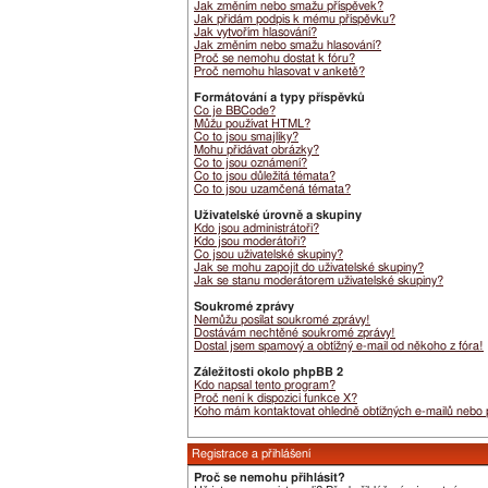
Jak změním nebo smažu příspěvek?
Jak přidám podpis k mému příspěvku?
Jak vytvořím hlasování?
Jak změním nebo smažu hlasování?
Proč se nemohu dostat k fóru?
Proč nemohu hlasovat v anketě?
Formátování a typy příspěvků
Co je BBCode?
Můžu používat HTML?
Co to jsou smajlíky?
Mohu přidávat obrázky?
Co to jsou oznámení?
Co to jsou důležitá témata?
Co to jsou uzamčená témata?
Uživatelské úrovně a skupiny
Kdo jsou administrátoři?
Kdo jsou moderátoři?
Co jsou uživatelské skupiny?
Jak se mohu zapojit do uživatelské skupiny?
Jak se stanu moderátorem uživatelské skupiny?
Soukromé zprávy
Nemůžu posílat soukromé zprávy!
Dostávám nechtěné soukromé zprávy!
Dostal jsem spamový a obtížný e-mail od někoho z fóra!
Záležitosti okolo phpBB 2
Kdo napsal tento program?
Proč není k dispozici funkce X?
Koho mám kontaktovat ohledně obtížných e-mailů nebo pr
Registrace a přihlášení
Proč se nemohu přihlásit?