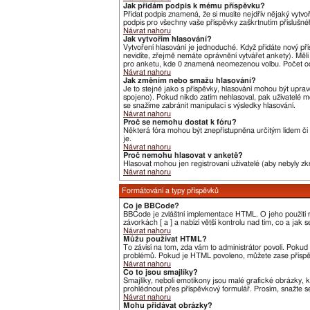
Jak přidám podpis k mému příspěvku?
Přidat podpis znamená, že si musíte nejdřív nějaký vytvo
podpis pro všechny vaše příspěvky zaškrtnutím příslušné
Návrat nahoru
Jak vytvořím hlasování?
Vytvoření hlasování je jednoduché. Když přidáte nový pří
nevidíte, zřejmě nemáte oprávnění vytvářet ankety). Měl
pro anketu, kde 0 znamená neomezenou volbu. Počet odp
Návrat nahoru
Jak změním nebo smažu hlasování?
Je to stejné jako s příspěvky, hlasování mohou být upr
spojeno). Pokud nikdo zatím nehlasoval, pak uživatelé m
se snažíme zabránit manipulaci s výsledky hlasování.
Návrat nahoru
Proč se nemohu dostat k fóru?
Některá fóra mohou být znepřístupněna určitým lidem či s
je.
Návrat nahoru
Proč nemohu hlasovat v anketě?
Hlasovat mohou jen registrovaní uživatelé (aby nebyly zk
Návrat nahoru
Formátování a typy příspěvků
Co je BBCode?
BBCode je zvláštní implementace HTML. O jeho použití r
závorkách [ a ] a nabízí větší kontrolu nad tím, co a jak
Návrat nahoru
Můžu používat HTML?
To závisí na tom, zda vám to administrátor povolí. Pokud t
problémů. Pokud je HTML povoleno, můžete zase příspěv
Návrat nahoru
Co to jsou smajlíky?
Smajlíky, neboli emotikony jsou malé grafické obrázky, 
prohlédnout přes příspěvkový formulář. Prosím, snažte s
Návrat nahoru
Mohu přidávat obrázky?