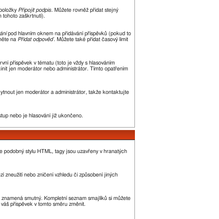
 položky
Připojit podpis
. Můžete rovněž přidat stejný
tohoto zaškrtnutí).
ání
pod hlavním oknem na přidávání příspěvků (pokud to
kněte na
Přidat odpověď
. Můžete také přidat časový limit
ní příspěvek v tématu (toto je vždy s hlasováním
init jen moderátor nebo administrátor. Tímto opatřením
kytnout jen moderátor a administrátor, takže kontaktujte
stup nebo je hlasování již ukončeno.
je podobný stylu HTML, tagy jsou uzavřeny v hranatých
í zneužití nebo zničení vzhledu či způsobení jiných
, :( znamená smutný. Kompletní seznam smajlíků si můžete
ě váš příspěvek v tomto směru změnit.