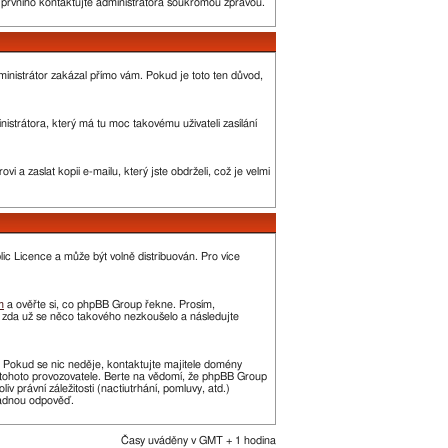
o prvního kontaktujte administrátora soukromou zprávou.
administrátor zakázal přímo vám. Pokud je toto ten důvod,
strátora, který má tu moc takovému uživateli zasílání
 a zaslat kopii e-mailu, který jste obdrželi, což je velmi
c Licence a může být volně distribuován. Pro více
m
a ověřte si, co phpBB Group řekne. Prosím,
, zda už se něco takového nezkoušelo a následujte
t. Pokud se nic neděje, kontaktujte majitele domény
í tohoto provozovatele. Berte na vědomí, že phpBB Group
právní záležitosti (nactiutrhání, pomluvy, atd.)
žádnou odpověď.
Časy uváděny v GMT + 1 hodina