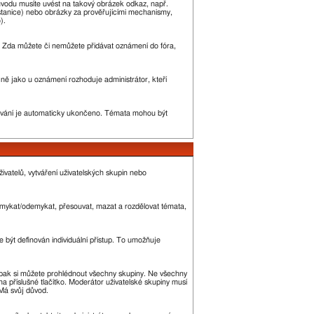
ůvodu musíte uvést na takový obrázek odkaz, např.
stanice) nebo obrázky za prověřujícími mechanismy,
).
ny. Zda můžete či nemůžete přidávat oznámení do fóra,
ejně jako u oznámení rozhoduje administrátor, kteří
vání je automaticky ukončeno. Témata mohou být
ivatelů, vytváření uživatelských skupin nebo
 zamykat/odemykat, přesouvat, mazat a rozdělovat témata,
 být definován individuální přístup. To umožňuje
 a pak si můžete prohlédnout všechny skupiny. Ne všechny
a příslušné tlačítko. Moderátor uživatelské skupiny musí
 Má svůj důvod.