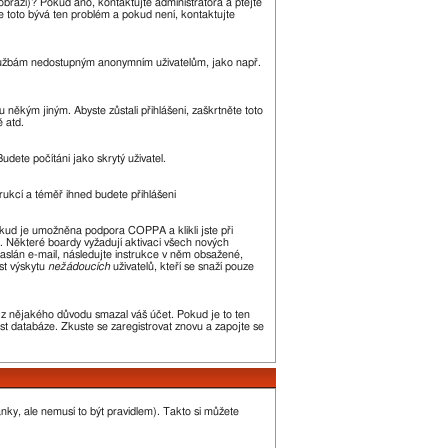
zobrazí)? Pokud ano, kontaktujte administrátora a ptejte
kle toto bývá ten problém a pokud není, kontaktujte
m službám nedostupným anonymním uživatelům, jako např.
 někým jiným. Abyste zůstali přihlášeni, zaškrtněte toto
ě atd.
udete počítáni jako skrytý uživatel.
trukcí a téměř ihned budete přihlášeni
okud je umožněna podpora COPPA a klikli jste při
n. Některé boardy vyžadují aktivaci všech nových
 zaslán e-mail, následujte instrukce v něm obsažené,
st výskytu
nežádoucích
uživatelů, kteří se snaží pouze
or z nějakého důvodu smazal váš účet. Pokud je to ten
kost databáze. Zkuste se zaregistrovat znovu a zapojte se
ánky, ale nemusí to být pravidlem). Takto si můžete