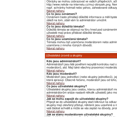
Obrázky se mohou zobrazovat ve vašich příspěvcích, ačk
http://www.nekde-na-internetu.cz/muj-obrazek.png. Nemů
např. schránky hotmail nebo yahoo, zaheslované odkazy,
Návrat nahoru
Co to jsou oznámení?
Oznámení často přinášejí důležité informace a měli byste
záleží na tom, zdali vám to administrátor umožnil.
Návrat nahoru
Co to jsou důležitá témata?
Důležitá témata se objevují na fóru hned pod oznámeními,
uživatelé mají právo přidávat důležitá témata.
Návrat nahoru
Co to jsou uzamčená témata?
Témata mohou být uzamčena moderátorem nebo administ
uzamčena z mnoha různých důvodů.
Návrat nahoru
Uživatelské úrovně a skupiny
Kdo jsou administrátoři?
Administrátoři jsou lidé pověření nejvyšší kontrolou nad
moderátorů, atd. Mají také všechny pravomoci moderát
Návrat nahoru
Kdo jsou moderátoři?
Moderátoři jsou jednotlivci (nebo skupiny jednotlivců),
která spravují. Obecně řečeno, moderátoři jsou od toho, 
Návrat nahoru
Co jsou uživatelské skupiny?
Uživatelské skupiny jsou cestou, kterou administrátoři m
administrátorům snáze nastavit několik uživatelů jako m
Návrat nahoru
Jak se mohu zapojit do uživatelské skupiny?
Připojit se do uživatelské skupiny stačí kliknout na odka
skupiny mají
otevřený přístup
, některé jsou uzavřené a n
vaši žádost schválit a může se vás zeptat na důvody, pr
Návrat nahoru
Jak se stanu moderátorem uživatelské skupiny?