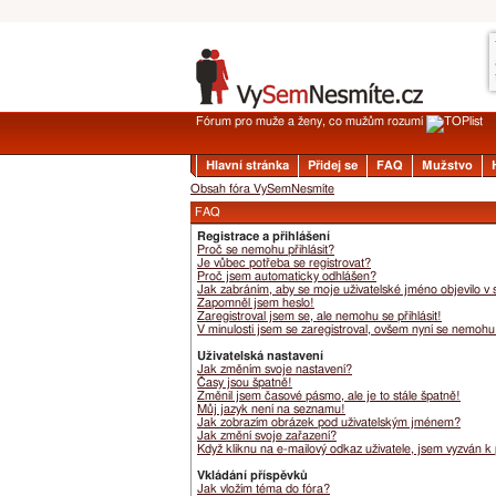
Fórum pro muže a ženy, co mužům rozumí
Hlavní stránka
Přidej se
FAQ
Mužstvo
Obsah fóra VySemNesmíte
FAQ
Registrace a přihlášení
Proč se nemohu přihlásit?
Je vůbec potřeba se registrovat?
Proč jsem automaticky odhlášen?
Jak zabráním, aby se moje uživatelské jméno objevilo v
Zapomněl jsem heslo!
Zaregistroval jsem se, ale nemohu se přihlásit!
V minulosti jsem se zaregistroval, ovšem nyní se nemohu 
Uživatelská nastavení
Jak změním svoje nastavení?
Časy jsou špatně!
Změnil jsem časové pásmo, ale je to stále špatně!
Můj jazyk není na seznamu!
Jak zobrazím obrázek pod uživatelským jménem?
Jak změní svoje zařazení?
Když kliknu na e-mailový odkaz uživatele, jsem vyzván k 
Vkládání příspěvků
Jak vložím téma do fóra?