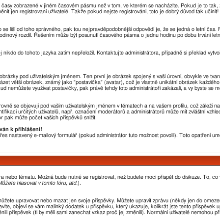
u časy zobrazené v jiném časovém pásmu než v tom, ve kterém se nacházíte. Pokud je to tak, 
en registrovaní uživatelé. Takže pokud nejste registrováni, toto je dobrý důvod tak učinit!
sto se liší od toho správného, pak tou nejpravděpodobnější odpovědí je, že se jedná o letní čas
odinový rozdíl. Řešením může být posunutí časového pásma o jednu hodinu po dobu trvání letn
j nikdo do tohoto jazyka zatím nepřeložil. Kontaktujte administrátora, případně si překlad vytvo
a obrázky pod uživatelským jménem. Ten první je obrázek spojený s vaší úrovní, obvykle ve tvar
házet větší obrázek, známý jako "postavička" (avatar), což je vlastně unikátní obrázek každého 
okud nemůžete využívat postavičky, pak právě tehdy toto administrátoři zakázali, a vy byste se m
ovně se objevují pod vaším uživatelským jménem v tématech a na vašem profilu, což záleží na
ntifikaci určitých uživatelů, např. označení moderátorů a administrátorů může mít zvláštní vzh
r pak může počet vašich příspěvků snížit.
ván k přihlášení!
 přes nastavený e-mailový formulář (pokud administrátor tuto možnost povolil). Toto opatření 
óra nebo tématu. Možná bude nutné se registrovat, než budete moci přispět do diskuze. To, co
ůžete hlasovat v tomto fóru, atd.
).
můžete upravovat nebo mazat jen svoje příspěvky. Můžete upravit zprávu (někdy jen do omezen
íte, objeví se vám malinký dodatek u příspěvku, který ukazuje, kolikrát jste tento příspěvek 
li příspěvek (ti by měli sami zanechat vzkaz proč jej změnili). Normální uživatelé nemohou p