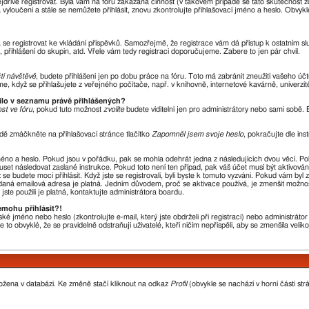
nejdříve registrovat. Byla vám na fóru zakázána činnost (v takovém případě se tato skutečnost 
óra vyloučeni a stále se nemůžete přihlásit, znovu zkontrolujte přihlašovací jméno a heslo. Obvy
ba se registrovat ke vkládání příspěvků. Samozřejmě, že registrace vám dá přístup k ostatní
 přihlášení do skupin, atd. Vřele vám tedy registraci doporučujeme. Zabere to jen pár chvil.
ští návštěvě
, budete přihlášeni jen po dobu práce na fóru. Toto má zabránit zneužití vašeho účtu
, když se přihlašujete z veřejného počítače, např. v knihovně, internetové kavárně, univerzit
vilo v seznamu právě přihlášených?
st ve fóru
, pokud tuto možnost
zvolíte
budete viditelní jen pro administrátory nebo sami sobě. B
dě zmáčkněte na přihlašovací stránce tlačítko
Zapomněl jsem svoje heslo
, pokračujte dle ins
méno a heslo. Pokud jsou v pořádku, pak se mohla odehrát jedna z následujících dvou věcí. P
uset následovat zaslané instrukce. Pokud toto není ten případ, pak váš účet musí být aktivová
se budete moci přihlásit. Když jste se registrovali, byli byste k tomuto vyzváni. Pokud vám byl
 zadaná emailová adresa je platná. Jedním důvodem, proč se aktivace používá, je zmenšit možno
 jste použili je platná, kontaktujte administrátora boardu.
emohu přihlásit?!
ké jméno nebo heslo (zkontrolujte e-mail, který jste obdrželi při registraci) nebo administrát
 to obvyklé, že se pravidelně odstraňují uživatelé, kteří ničím nepřispěli, aby se zmenšila veli
ložena v databázi. Ke změně stačí kliknout na odkaz
Profil
(obvykle se nachází v horní části str