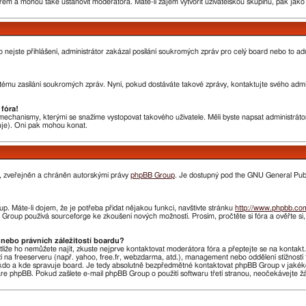
rem a mohou také ustanovit moderátora. Máte-li zájem vytvořit uživatelskou skupinu, pak jak
nebo nejste přihlášení, administrátor zakázal posílání soukromých zpráv pro celý board nebo to 
ému zasílání soukromých zpráv. Nyní, pokud dostáváte takové zprávy, kontaktujte svého admini
fóra!
chanismy, kterými se snažíme vystopovat takového uživatele. Měli byste napsat administrátorovi
huje). Oni pak mohou konat.
n, zveřejněn a chráněn autorskými právy
phpBB Group
. Je dostupný pod the GNU General Publi
. Máte-li dojem, že je potřeba přidat nějakou funkci, navštivte stránku
http://www.phpbb.co
roup používá sourceforge ke zkoušení nových možností. Prosím, pročtěte si fóra a ověřte si
nebo právních záležitostí boardu?
stliže ho nemůžete najít, zkuste nejprve kontaktovat moderátora fóra a přeptejte se na kontak
ží na freeserveru (např. yahoo, free.fr, webzdarma, atd.), management nebo oddělení stížnost
do a kde spravuje board. Je tedy absolutně bezpředmětné kontaktovat phpBB Group v jakékoliv 
 phpBB. Pokud zašlete e-mail phpBB Group o použití softwaru třetí stranou, neočekávejte 