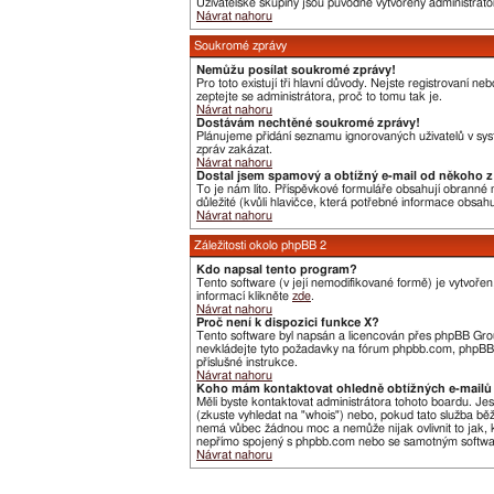
Uživatelské skupiny jsou původně vytvořeny administráto
Návrat nahoru
Soukromé zprávy
Nemůžu posílat soukromé zprávy!
Pro toto existují tři hlavní důvody. Nejste registrovaní 
zeptejte se administrátora, proč to tomu tak je.
Návrat nahoru
Dostávám nechtěné soukromé zprávy!
Plánujeme přidání seznamu ignorovaných uživatelů v syst
zpráv zakázat.
Návrat nahoru
Dostal jsem spamový a obtížný e-mail od někoho z 
To je nám líto. Příspěvkové formuláře obsahují obranné me
důležité (kvůli hlavičce, která potřebné informace obsa
Návrat nahoru
Záležitosti okolo phpBB 2
Kdo napsal tento program?
Tento software (v její nemodifikované formě) je vytvoře
informací klikněte
zde
.
Návrat nahoru
Proč není k dispozici funkce X?
Tento software byl napsán a licencován přes phpBB Group
nevkládejte tyto požadavky na fórum phpbb.com, phpBB G
příslušné instrukce.
Návrat nahoru
Koho mám kontaktovat ohledně obtížných e-mailů 
Měli byste kontaktovat administrátora tohoto boardu. Je
(zkuste vyhledat na "whois") nebo, pokud tato služba bě
nemá vůbec žádnou moc a nemůže nijak ovlivnit to jak, k
nepřímo spojený s phpbb.com nebo se samotným software
Návrat nahoru