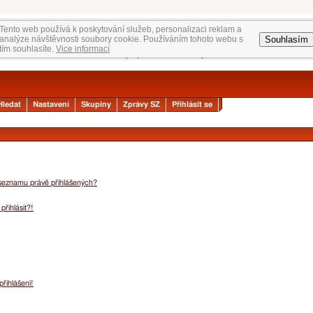
Tento web používá k poskytování služeb, personalizaci reklam a
Souhlasím
analýze návštěvnosti soubory cookie. Používáním tohoto webu s
tím souhlasíte.
Vice informací
Hledat
Nastavení
Skupiny
Zprávy SZ
Přihlásit se
 seznamu právě přihlášených?
přihlásit?!
přihlášení!