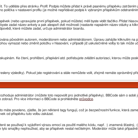
řit. To uděláte přes stránku
Profil
. Podpis můžete přidat k právě psanému příspěvku zatržením
ho políčka v nastavení profilu (je možné nepřidávat podpis k vybraným příspěvkům odstraněním 
spěvek (nebo upravujete první příspěvek, pokud můžete) měli byste vidět tlačítko
Přidat hlasov
i byste zadat název ankety a pak alespoň dvě možnosti (nastavte napsáním název otázky a kli
ovědí, které můžete zadat, určuje administrátor boardu.
avována původním autorem, moderátorem nebo administrátorem. Úpravu zahájíte kliknutím na prv
ohou vymazat nebo změnit položku v hlasování, v případě již uskutečněné volby to tak může uč
kupinám. Ke čtení, prohlížení, přispívání atd. potřebujete zvláštní autorizaci, kterou může pos
resleny výsledky). Pokud jste registrováni a stále nemůžete volit, zřejmě nemáte oprávněný pří
ozhoduje administrátor (můžete toto nepovolit pro jednotlivé příspěvky). BBCode sám o sobě 
 se zobrazí. Pro více informací o BBCode si prohlédněte
průvodce
.
o máte povoleno, zjistíte, že jen některé tagy fungují, což je
bezpečnostní
funkce, která zamez
ek od příspěvku tuto volbu zakázat.
které se používají k vyjádření výrazu emocí za použití malého kódu, např. :) znamená šťastný
e tyto smajlíky nepřeužívat, aby se příspěvek nestal nečitelným. Moderátor může také případn