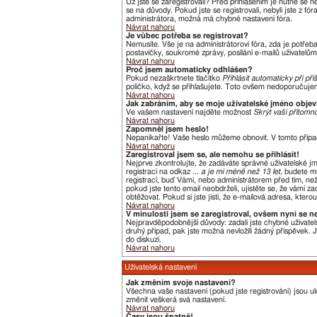
Už jste se zaregistrovali? Před přihlášením je nutné se 
se na důvody. Pokud jste se registrovali, nebyli jste z f
administrátora, možná má chybné nastavení fóra.
Návrat nahoru
Je vůbec potřeba se registrovat?
Nemusíte. Vše je na administrátorovi fóra, zda je potře
postavičky, soukromé zprávy, posílání e-mailů uživatelům,
Návrat nahoru
Proč jsem automaticky odhlášen?
Pokud nezaškrtnete tlačítko
Přihlásit automaticky při pří
políčko, když se přihlašujete. Toto ovšem nedoporučujeme
Návrat nahoru
Jak zabráním, aby se moje uživatelské jméno obje
Ve vašem nastavení najděte možnost
Skrýt vaši přítomno
Návrat nahoru
Zapomněl jsem heslo!
Nepanikařte! Vaše heslo můžeme obnovit. V tomto přípa
Návrat nahoru
Zaregistroval jsem se, ale nemohu se přihlásit!
Nejprve zkontrolujte, že zadáváte správné uživatelské j
registraci na odkaz
... a je mi méně než 13 let
, budete m
registrací, buď Vámi, nebo administrátorem před tím, než 
pokud jste tento email neobdrželi, ujistěte se, že vámi
obtěžovat. Pokud si jste jisti, že e-mailová adresa, kterou
Návrat nahoru
V minulosti jsem se zaregistroval, ovšem nyní se n
Nejpravděpodobnější důvody: zadali jste chybné uživatels
druhý případ, pak jste možná nevložili žádný příspěvek. Je
do diskuzí.
Návrat nahoru
Uživatelská nastavení
Jak změním svoje nastavení?
Všechna vaše nastavení (pokud jste registrováni) jsou u
změnit veškerá svá nastavení.
Návrat nahoru
Časy jsou špatně!