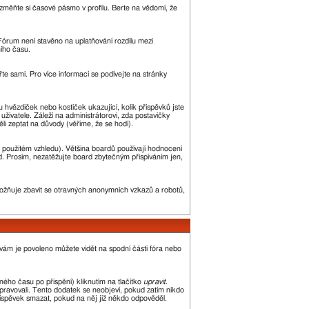
změňte si časové pásmo v profilu. Berte na vědomí, že
. Fórum není stavěno na uplatňování rozdílu mezi
ího času.
řte sami. Pro více informací se podívejte na stránky
u hvězdiček nebo kostiček ukazující, kolik příspěvků jste
uživatele. Záleží na administrátorovi, zda postavičky
ěli zeptat na důvody (věříme, že se hodí).
 použitém vzhledu). Většina boardů používají hodnocení
led. Prosím, nezatěžujte board zbytečným přispíváním jen,
umožňuje zbavit se otravných anonymních vzkazů a robotů,
 vám je povoleno můžete vidět na spodní části fóra nebo
ého času po přispění) kliknutím na tlačítko
upravit
.
upravovali. Tento dodatek se neobjeví, pokud zatím nikdo
říspěvek smazat, pokud na něj již někdo odpověděl.