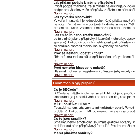
Jak přidám podpis k mému příspěvku?
Přidat podpis znamená, že si musíte nejdřív nějaký vytvo
podpis pro všechny vaše příspěvky zaškrtnutím příslušné
Návrat nahoru
Jak vytvořím hlasování?
Vytvoření hlasování je jednoduché. Když přidáte nový pří
nevidíte, zřejmě nemáte oprávnění vytvářet ankety). Měl
pro anketu, kde 0 znamená neomezenou volbu. Počet odp
Návrat nahoru
Jak změním nebo smažu hlasování?
Je to stejné jako s příspěvky, hlasování mohou být upr
spojeno). Pokud nikdo zatím nehlasoval, pak uživatelé m
se snažíme zabránit manipulaci s výsledky hlasování.
Návrat nahoru
Proč se nemohu dostat k fóru?
Některá fóra mohou být znepřístupněna určitým lidem či s
je.
Návrat nahoru
Proč nemohu hlasovat v anketě?
Hlasovat mohou jen registrovaní uživatelé (aby nebyly zk
Návrat nahoru
Formátování a typy příspěvků
Co je BBCode?
BBCode je zvláštní implementace HTML. O jeho použití r
závorkách [ a ] a nabízí větší kontrolu nad tím, co a jak
Návrat nahoru
Můžu používat HTML?
To závisí na tom, zda vám to administrátor povolí. Pokud t
problémů. Pokud je HTML povoleno, můžete zase příspěv
Návrat nahoru
Co to jsou smajlíky?
Smajlíky, neboli emotikony jsou malé grafické obrázky, 
prohlédnout přes příspěvkový formulář. Prosím, snažte s
Návrat nahoru
Mohu přidávat obrázky?