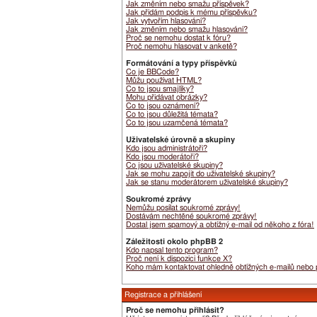
Jak změním nebo smažu příspěvek?
Jak přidám podpis k mému příspěvku?
Jak vytvořím hlasování?
Jak změním nebo smažu hlasování?
Proč se nemohu dostat k fóru?
Proč nemohu hlasovat v anketě?
Formátování a typy příspěvků
Co je BBCode?
Můžu používat HTML?
Co to jsou smajlíky?
Mohu přidávat obrázky?
Co to jsou oznámení?
Co to jsou důležitá témata?
Co to jsou uzamčená témata?
Uživatelské úrovně a skupiny
Kdo jsou administrátoři?
Kdo jsou moderátoři?
Co jsou uživatelské skupiny?
Jak se mohu zapojit do uživatelské skupiny?
Jak se stanu moderátorem uživatelské skupiny?
Soukromé zprávy
Nemůžu posílat soukromé zprávy!
Dostávám nechtěné soukromé zprávy!
Dostal jsem spamový a obtížný e-mail od někoho z fóra!
Záležitosti okolo phpBB 2
Kdo napsal tento program?
Proč není k dispozici funkce X?
Koho mám kontaktovat ohledně obtížných e-mailů nebo pr
Registrace a přihlášení
Proč se nemohu přihlásit?