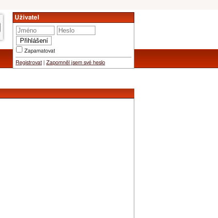
Uživatel
Zapamatovat
Registrovat
|
Zapomněl jsem své heslo