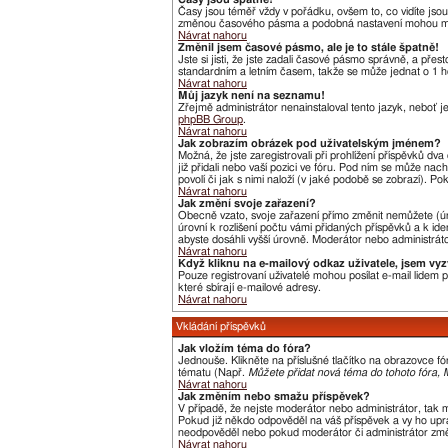
Časy jsou téměř vždy v pořádku, ovšem to, co vidíte jso
změnou časového pásma a podobná nastavení mohou měnit j
Návrat nahoru
Změnil jsem časové pásmo, ale je to stále špatně!
Jste si jisti, že jste zadali časové pásmo správně, a pře
standardním a letním časem, takže se může jednat o 1 h
Návrat nahoru
Můj jazyk není na seznamu!
Zřejmě administrátor nenainstaloval tento jazyk, neboť je
phpBB Group
.
Návrat nahoru
Jak zobrazím obrázek pod uživatelským jménem?
Možná, že jste zaregistrovali při prohlížení příspěvků dv
již přidali nebo vaší pozici ve fóru. Pod ním se může nac
povolí či jak s nimi naloží (v jaké podobě se zobrazí). P
Návrat nahoru
Jak změní svoje zařazení?
Obecně vzato, svoje zařazení přímo změnit nemůžete (úr
úrovní k rozlišení počtu vámi přidaných příspěvků a k ide
abyste dosáhli vyšší úrovně. Moderátor nebo administráto
Návrat nahoru
Když kliknu na e-mailový odkaz uživatele, jsem vyz
Pouze registrovaní uživatelé mohou posílat e-mail lidem
které sbírají e-mailové adresy.
Návrat nahoru
Vkládání příspěvků
Jak vložím téma do fóra?
Jednouše. Klikněte na příslušné tlačítko na obrazovce f
tématu (Např.
Můžete přidat nová téma do tohoto fóra, M
Návrat nahoru
Jak změním nebo smažu příspěvek?
V případě, že nejste moderátor nebo administrátor, tak 
Pokud již někdo odpověděl na váš příspěvek a vy ho uprav
neodpověděl nebo pokud moderátor či administrátor změni
Návrat nahoru