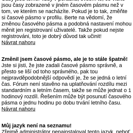
jsou časy zobrazené v jiném časovém pásmu než v
tom, ve kterém se nacházíte. Pokud je to tak, změňte
si časové pásmo v profilu. Berte na vědomí, že
změnou časového pásma a podobná nastavení mohou
měnit jen registrovaní uživatelé. Takže pokud nejste
registrováni, toto je dobrý důvod tak učinit!
Návrat nahoru
Změnil jsem časové pásmo, ale je to stále špatně!
Jste si jisti, že jste zadali časové pásmo správně, a
přesto se liší od toho správného, pak tou
nejpravděpodobnější odpovědí je, že se jedná o letní
čas. Fórum není stavěno na uplatňování rozdílu mezi
standardním a letním časem, takže se může jednat o 1
hodinový rozdíl. Řešením může být posunutí časového
pásma o jednu hodinu po dobu trvání letního času.
Návrat nahoru
Můj jazyk není na seznamu!
Zřejmě administrátor nenainstaloval tento jazyk, neboť