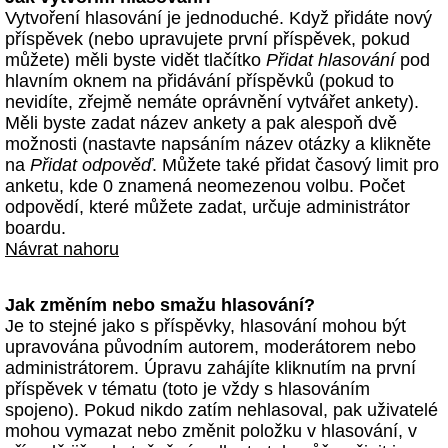
Vytvoření hlasování je jednoduché. Když přidáte nový
příspěvek (nebo upravujete první příspěvek, pokud
můžete) měli byste vidět tlačítko
Přidat hlasování
pod
hlavním oknem na přidávání příspěvků (pokud to
nevidíte, zřejmě nemáte oprávnění vytvářet ankety).
Měli byste zadat název ankety a pak alespoň dvě
možnosti (nastavte napsáním název otázky a klikněte
na
Přidat odpověď
. Můžete také přidat časový limit pro
anketu, kde 0 znamená neomezenou volbu. Počet
odpovědí, které můžete zadat, určuje administrátor
boardu.
Návrat nahoru
Jak změním nebo smažu hlasování?
Je to stejné jako s příspěvky, hlasování mohou být
upravována původním autorem, moderátorem nebo
administrátorem. Úpravu zahájíte kliknutím na první
příspěvek v tématu (toto je vždy s hlasováním
spojeno). Pokud nikdo zatím nehlasoval, pak uživatelé
mohou vymazat nebo změnit položku v hlasování, v