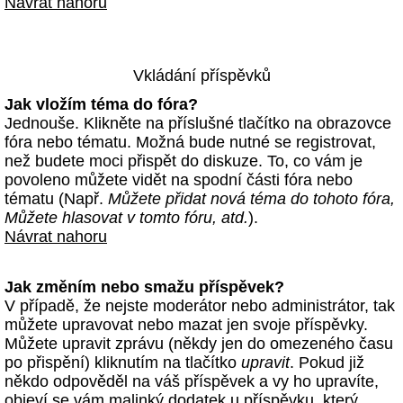
Návrat nahoru
Vkládání příspěvků
Jak vložím téma do fóra?
Jednouše. Klikněte na příslušné tlačítko na obrazovce
fóra nebo tématu. Možná bude nutné se registrovat,
než budete moci přispět do diskuze. To, co vám je
povoleno můžete vidět na spodní části fóra nebo
tématu (Např.
Můžete přidat nová téma do tohoto fóra,
Můžete hlasovat v tomto fóru, atd.
).
Návrat nahoru
Jak změním nebo smažu příspěvek?
V případě, že nejste moderátor nebo administrátor, tak
můžete upravovat nebo mazat jen svoje příspěvky.
Můžete upravit zprávu (někdy jen do omezeného času
po přispění) kliknutím na tlačítko
upravit
. Pokud již
někdo odpověděl na váš příspěvek a vy ho upravíte,
objeví se vám malinký dodatek u příspěvku, který