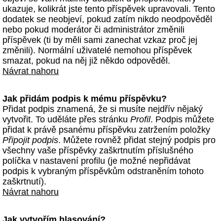
ukazuje, kolikrát jste tento příspěvek upravovali. Tento
dodatek se neobjeví, pokud zatím nikdo neodpověděl
nebo pokud moderátor či administrátor změnili
příspěvek (ti by měli sami zanechat vzkaz proč jej
změnili). Normální uživatelé nemohou příspěvek
smazat, pokud na něj již někdo odpověděl.
Návrat nahoru
Jak přidám podpis k mému příspěvku?
Přidat podpis znamená, že si musíte nejdřív nějaký
vytvořit. To uděláte přes stránku
Profil
. Podpis můžete
přidat k právě psanému příspěvku zatržením položky
Připojit podpis
. Můžete rovněž přidat stejný podpis pro
všechny vaše příspěvky zaškrtnutím příslušného
políčka v nastavení profilu (je možné nepřidávat
podpis k vybraným příspěvkům odstraněním tohoto
zaškrtnutí).
Návrat nahoru
Jak vytvořím hlasování?