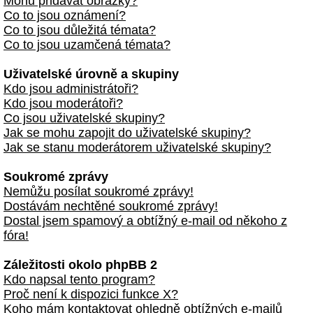
Mohu přidávat obrázky?
Co to jsou oznámení?
Co to jsou důležitá témata?
Co to jsou uzamčená témata?
Uživatelské úrovně a skupiny
Kdo jsou administrátoři?
Kdo jsou moderátoři?
Co jsou uživatelské skupiny?
Jak se mohu zapojit do uživatelské skupiny?
Jak se stanu moderátorem uživatelské skupiny?
Soukromé zprávy
Nemůžu posílat soukromé zprávy!
Dostávám nechtěné soukromé zprávy!
Dostal jsem spamový a obtížný e-mail od někoho z
fóra!
Záležitosti okolo phpBB 2
Kdo napsal tento program?
Proč není k dispozici funkce X?
Koho mám kontaktovat ohledně obtížných e-mailů