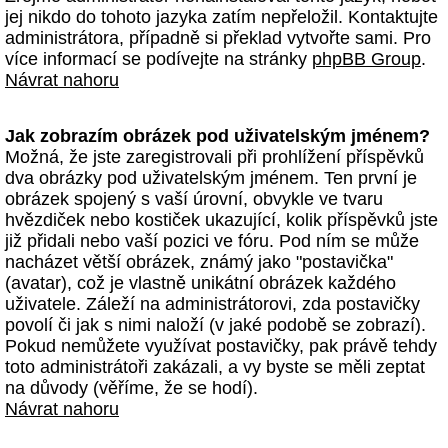
jej nikdo do tohoto jazyka zatím nepřeložil. Kontaktujte
administrátora, případně si překlad vytvořte sami. Pro
více informací se podívejte na stránky
phpBB Group
.
Návrat nahoru
Jak zobrazím obrázek pod uživatelským jménem?
Možná, že jste zaregistrovali při prohlížení příspěvků
dva obrázky pod uživatelským jménem. Ten první je
obrázek spojený s vaší úrovní, obvykle ve tvaru
hvězdiček nebo kostiček ukazující, kolik příspěvků jste
již přidali nebo vaší pozici ve fóru. Pod ním se může
nacházet větší obrázek, známý jako "postavička"
(avatar), což je vlastně unikátní obrázek každého
uživatele. Záleží na administrátorovi, zda postavičky
povolí či jak s nimi naloží (v jaké podobě se zobrazí).
Pokud nemůžete využívat postavičky, pak právě tehdy
toto administrátoři zakázali, a vy byste se měli zeptat
na důvody (věříme, že se hodí).
Návrat nahoru