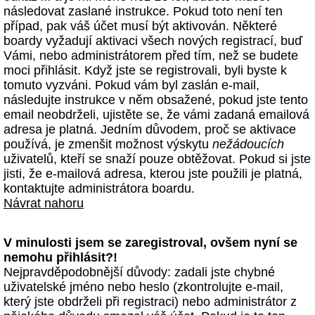
následovat zaslané instrukce. Pokud toto není ten
případ, pak váš účet musí být aktivován. Některé
boardy vyžadují aktivaci všech nových registrací, buď
Vámi, nebo administrátorem před tím, než se budete
moci přihlásit. Když jste se registrovali, byli byste k
tomuto vyzváni. Pokud vám byl zaslán e-mail,
následujte instrukce v něm obsažené, pokud jste tento
email neobdrželi, ujistěte se, že vámi zadaná emailová
adresa je platná. Jedním důvodem, proč se aktivace
používá, je zmenšit možnost výskytu
nežádoucích
uživatelů, kteří se snaží pouze obtěžovat. Pokud si jste
jisti, že e-mailová adresa, kterou jste použili je platná,
kontaktujte administrátora boardu.
Návrat nahoru
V minulosti jsem se zaregistroval, ovšem nyní se
nemohu přihlásit?!
Nejpravděpodobnější důvody: zadali jste chybné
uživatelské jméno nebo heslo (zkontrolujte e-mail,
který jste obdrželi při registraci) nebo administrátor z