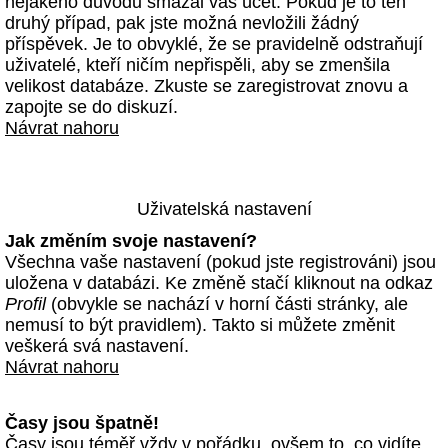
nějakého důvodu smazal váš účet. Pokud je to ten
druhý případ, pak jste možná nevložili žádný
příspěvek. Je to obvyklé, že se pravidelně odstraňují
uživatelé, kteří ničím nepřispěli, aby se zmenšila
velikost databáze. Zkuste se zaregistrovat znovu a
zapojte se do diskuzí.
Návrat nahoru
Uživatelská nastavení
Jak změním svoje nastavení?
Všechna vaše nastavení (pokud jste registrováni) jsou
uložena v databázi. Ke změně stačí kliknout na odkaz
Profil
(obvykle se nachází v horní části stránky, ale
nemusí to být pravidlem). Takto si můžete změnit
veškerá svá nastavení.
Návrat nahoru
Časy jsou špatně!
Časy jsou téměř vždy v pořádku, ovšem to, co vidíte