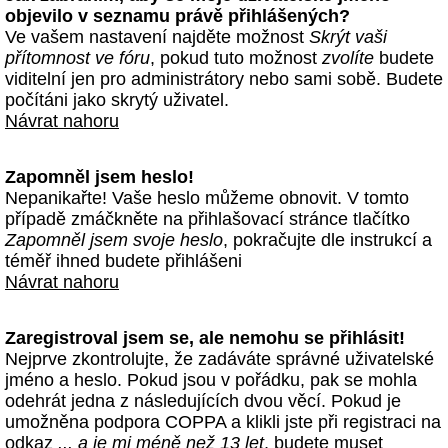
objevilo v seznamu právě přihlášených?
Ve vašem nastavení najděte možnost
Skrýt vaši
přítomnost ve fóru
, pokud tuto možnost
zvolíte
budete
viditelní jen pro administrátory nebo sami sobě. Budete
počítáni jako skrytý uživatel.
Návrat nahoru
Zapomněl jsem heslo!
Nepanikařte! Vaše heslo můžeme obnovit. V tomto
případě zmáčkněte na přihlašovací stránce tlačítko
Zapomněl jsem svoje heslo
, pokračujte dle instrukcí a
téměř ihned budete přihlášeni
Návrat nahoru
Zaregistroval jsem se, ale nemohu se přihlásit!
Nejprve zkontrolujte, že zadáváte správné uživatelské
jméno a heslo. Pokud jsou v pořádku, pak se mohla
odehrát jedna z následujících dvou věcí. Pokud je
umožněna podpora COPPA a klikli jste při registraci na
odkaz
... a je mi méně než 13 let
, budete muset