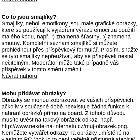
Co to jsou smajlíky?
Smajlíky, neboli emotikony jsou malé grafické obrázky,
které se používají k vyjádření výrazu emocí za použití
malého kódu, např. :) znamená šťastný, :( znamená
smutný. Kompletní seznam smajlíků si můžete
prohlédnout přes příspěvkový formulář. Prosím, snažte
se tyto smajlíky nepřeužívat, aby se příspěvek nestal
nečitelným. Moderátor může také případně váš
příspěvek v tomto směru změnit.
Návrat nahoru
Mohu přidávat obrázky?
Obrázky se mohou zobrazovat ve vašich příspěvcích,
ačkoliv v současné době neexistuje žádná funkce k
nahrání obrázků přímo na board. Z tohoto důvodu
musíte uvést na takový obrázek odkaz, např.
http://www.nekde-na-internetu.cz/muj-obrazek.png.
Nemůžete vytvářet odkazy na obrázky umístěné na
vlastním PC (pokud to není veřejně přístupná stanice)