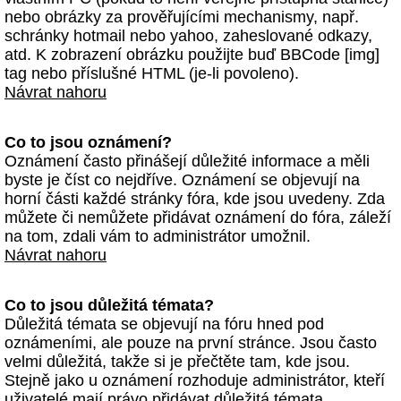
nebo obrázky za prověřujícími mechanismy, např.
schránky hotmail nebo yahoo, zaheslované odkazy,
atd. K zobrazení obrázku použijte buď BBCode [img]
tag nebo příslušné HTML (je-li povoleno).
Návrat nahoru
Co to jsou oznámení?
Oznámení často přinášejí důležité informace a měli
byste je číst co nejdříve. Oznámení se objevují na
horní části každé stránky fóra, kde jsou uvedeny. Zda
můžete či nemůžete přidávat oznámení do fóra, záleží
na tom, zdali vám to administrátor umožnil.
Návrat nahoru
Co to jsou důležitá témata?
Důležitá témata se objevují na fóru hned pod
oznámeními, ale pouze na první stránce. Jsou často
velmi důležitá, takže si je přečtěte tam, kde jsou.
Stejně jako u oznámení rozhoduje administrátor, kteří
uživatelé mají právo přidávat důležitá témata.