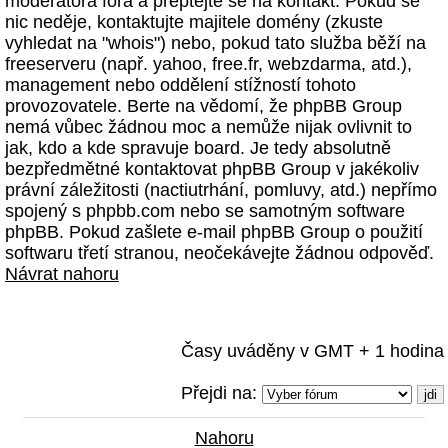
moderátora fóra a přeptejte se na kontakt. Pokud se
nic neděje, kontaktujte majitele domény (zkuste
vyhledat na "whois") nebo, pokud tato služba běží na
freeserveru (např. yahoo, free.fr, webzdarma, atd.),
management nebo oddělení stížností tohoto
provozovatele. Berte na vědomí, že phpBB Group
nemá vůbec žádnou moc a nemůže nijak ovlivnit to
jak, kdo a kde spravuje board. Je tedy absolutně
bezpředmětné kontaktovat phpBB Group v jakékoliv
právní záležitosti (nactiutrhání, pomluvy, atd.) nepřímo
spojený s phpbb.com nebo se samotným software
phpBB. Pokud zašlete e-mail phpBB Group o použití
softwaru třetí stranou, neočekávejte žádnou odpověď.
Návrat nahoru
Časy uváděny v GMT + 1 hodina
Přejdi na:
Nahoru