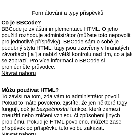
Formátování a typy příspěvků
Co je BBCode?
BBCode je zvláštní implementace HTML. O jeho
použití rozhoduje administrátor (můžete toto nepovolit
pro jednotlivé příspěvky). BBCode sám o sobě je
podobný stylu HTML, tagy jsou uzavřeny v hranatých
závorkách [ a ] a nabízí větší kontrolu nad tím, co a jak
se zobrazí. Pro více informací o BBCode si
prohlédněte
průvodce
.
Návrat nahoru
Můžu používat HTML?
To závisí na tom, zda vám to administrátor povolí.
Pokud to máte povoleno, zjistíte, že jen některé tagy
fungují, což je
bezpečnostní
funkce, která zamezí
zneužití nebo zničení vzhledu či způsobení jiných
problémů. Pokud je HTML povoleno, můžete zase
příspěvek od příspěvku tuto volbu zakázat.
Návrat nahoru