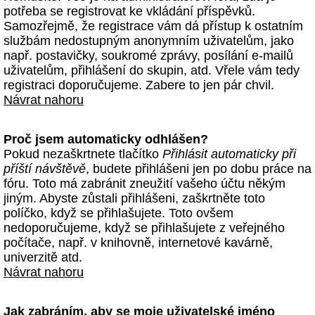
potřeba se registrovat ke vkládání příspěvků.
Samozřejmě, že registrace vám dá přístup k ostatním
službám nedostupným anonymním uživatelům, jako
např. postavičky, soukromé zprávy, posílání e-mailů
uživatelům, přihlášení do skupin, atd. Vřele vám tedy
registraci doporučujeme. Zabere to jen pár chvil.
Návrat nahoru
Proč jsem automaticky odhlášen?
Pokud nezaškrtnete tlačítko
Přihlásit automaticky při
příští návštěvě
, budete přihlášeni jen po dobu práce na
fóru. Toto má zabránit zneužití vašeho účtu někým
jiným. Abyste zůstali přihlášeni, zaškrtněte toto
políčko, když se přihlašujete. Toto ovšem
nedoporučujeme, když se přihlašujete z veřejného
počítače, např. v knihovně, internetové kavárně,
univerzitě atd.
Návrat nahoru
Jak zabráním, aby se moje uživatelské jméno