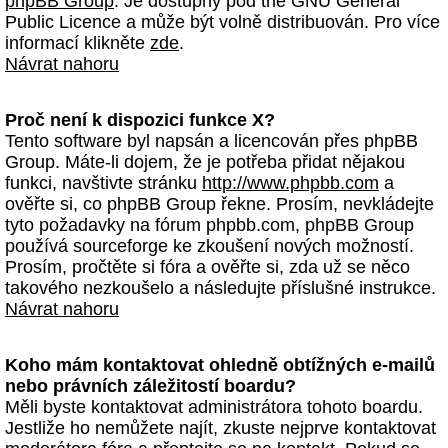
phpBB Group
. Je dostupný pod the GNU General
Public Licence a může být volně distribuován. Pro více
informací klikněte
zde
.
Návrat nahoru
Proč není k dispozici funkce X?
Tento software byl napsán a licencován přes phpBB
Group. Máte-li dojem, že je potřeba přidat nějakou
funkci, navštivte stránku
http://www.phpbb.com
a
ověřte si, co phpBB Group řekne. Prosím, nevkládejte
tyto požadavky na fórum phpbb.com, phpBB Group
používá sourceforge ke zkoušení nových možností.
Prosím, pročtěte si fóra a ověřte si, zda už se něco
takového nezkoušelo a následujte příslušné instrukce.
Návrat nahoru
Koho mám kontaktovat ohledně obtížných e-mailů
nebo právních záležitostí boardu?
Měli byste kontaktovat administrátora tohoto boardu.
Jestliže ho nemůžete najít, zkuste nejprve kontaktovat