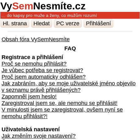
Vy
Sem
Nesmíte.cz
… do kapsy pro muže a ženy, co mužům rozumí
Hl. strana
Hledat
PC verze
Přihlášení
Obsah fóra VySemNesmíte
FAQ
Registrace a přihlášení
Proč se nemohu přihlásit?
Je vůbec potřeba se registrovat?
Proč jsem automaticky odhlášen?
Jak zabráním, aby se moje uživatelské jméno objevilo
v seznamu právě přihlášených?
Zapomněl jsem heslo!
Zaregistroval jsem se, ale nemohu se přihlásit!
V minulosti jsem se zaregistroval, ovšem nyní se
nemohu přihlásit?!
Uživatelská nastavení
Jak změním svoje nastavení?