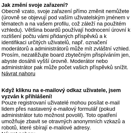
Jak změní svoje zařazení?
Obecně vzato, svoje zařazení přímo změnit nemůžete
(úrovně se objevují pod vaším uživatelským jménem v
tématech a na vašem profilu, což záleží na použitém
vzhledu). Většina boardů používají hodnocení úrovní k
rozlišení počtu vámi přidaných příspěvků a k
identifikaci určitých uživatelů, např. označení
moderátorů a administrátorů může mít zvláštní vzhled.
Prosím, nezatěžujte board zbytečným přispíváním jen,
abyste dosáhli vyšší úrovně. Moderátor nebo
administrátor pak může počet vašich příspěvků snížit.
Návrat nahoru
Když kliknu na e-mailový odkaz uživatele, jsem
vyzván k přihlášení!
Pouze registrovaní uživatelé mohou posílat e-mail
lidem přes nastavený e-mailový formulář (pokud
administrátor tuto možnost povolil). Toto opatření
umožňuje zbavit se otravných anonymních vzkazů a
robotů, které sbírají e-mailové adresy.