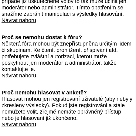
případě již uskutečněné volby to tak může učinit jen
moderátor nebo administrátor. Tímto opatřením se
snažíme zabránit manipulaci s výsledky hlasování.
Návrat nahoru
Proč se nemohu dostat k fóru?
Některá fóra mohou být znepřístupněna určitým lidem
či skupinám. Ke čtení, prohlížení, přispívání atd.
potřebujete zvláštní autorizaci, kterou může
poskytnout jen moderátor a administrátor, takže
kontaktujte je.
Návrat nahoru
Proč nemohu hlasovat v anketě?
Hlasovat mohou jen registrovaní uživatelé (aby nebyly
zkresleny výsledky). Pokud jste registrováni a stále
nemůžete volit, zřejmě nemáte oprávněný přístup
nebo je hlasování již ukončeno.
Návrat nahoru