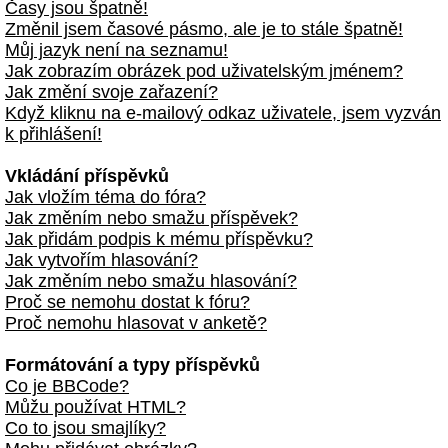
Časy jsou špatně!
Změnil jsem časové pásmo, ale je to stále špatně!
Můj jazyk není na seznamu!
Jak zobrazím obrázek pod uživatelským jménem?
Jak změní svoje zařazení?
Když kliknu na e-mailový odkaz uživatele, jsem vyzván
k přihlášení!
Vkládání příspěvků
Jak vložím téma do fóra?
Jak změním nebo smažu příspěvek?
Jak přidám podpis k mému příspěvku?
Jak vytvořím hlasování?
Jak změním nebo smažu hlasování?
Proč se nemohu dostat k fóru?
Proč nemohu hlasovat v anketě?
Formátování a typy příspěvků
Co je BBCode?
Můžu používat HTML?
Co to jsou smajlíky?