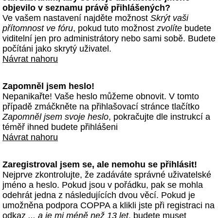
objevilo v seznamu právě přihlášených?
Ve vašem nastavení najděte možnost
Skrýt vaši
přítomnost ve fóru
, pokud tuto možnost
zvolíte
budete
viditelní jen pro administrátory nebo sami sobě. Budete
počítáni jako skrytý uživatel.
Návrat nahoru
Zapomněl jsem heslo!
Nepanikařte! Vaše heslo můžeme obnovit. V tomto
případě zmáčkněte na přihlašovací stránce tlačítko
Zapomněl jsem svoje heslo
, pokračujte dle instrukcí a
téměř ihned budete přihlášeni
Návrat nahoru
Zaregistroval jsem se, ale nemohu se přihlásit!
Nejprve zkontrolujte, že zadáváte správné uživatelské
jméno a heslo. Pokud jsou v pořádku, pak se mohla
odehrát jedna z následujících dvou věcí. Pokud je
umožněna podpora COPPA a klikli jste při registraci na
odkaz
... a je mi méně než 13 let
, budete muset