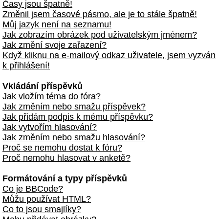
Časy jsou špatně!
Změnil jsem časové pásmo, ale je to stále špatně!
Můj jazyk není na seznamu!
Jak zobrazím obrázek pod uživatelským jménem?
Jak změní svoje zařazení?
Když kliknu na e-mailový odkaz uživatele, jsem vyzván
k přihlášení!
Vkládání příspěvků
Jak vložím téma do fóra?
Jak změním nebo smažu příspěvek?
Jak přidám podpis k mému příspěvku?
Jak vytvořím hlasování?
Jak změním nebo smažu hlasování?
Proč se nemohu dostat k fóru?
Proč nemohu hlasovat v anketě?
Formátování a typy příspěvků
Co je BBCode?
Můžu používat HTML?
Co to jsou smajlíky?