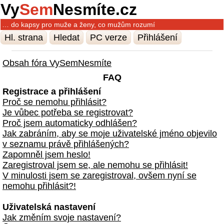
Vy
Sem
Nesmíte.cz
… do kapsy pro muže a ženy, co mužům rozumí
Hl. strana
Hledat
PC verze
Přihlášení
Obsah fóra VySemNesmíte
FAQ
Registrace a přihlášení
Proč se nemohu přihlásit?
Je vůbec potřeba se registrovat?
Proč jsem automaticky odhlášen?
Jak zabráním, aby se moje uživatelské jméno objevilo
v seznamu právě přihlášených?
Zapomněl jsem heslo!
Zaregistroval jsem se, ale nemohu se přihlásit!
V minulosti jsem se zaregistroval, ovšem nyní se
nemohu přihlásit?!
Uživatelská nastavení
Jak změním svoje nastavení?