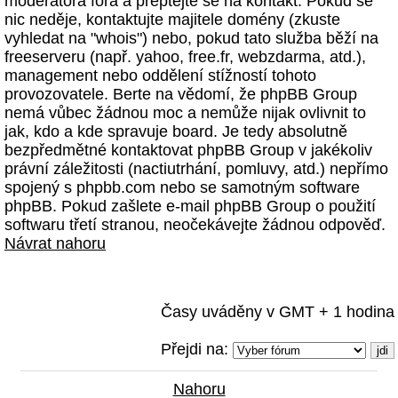
moderátora fóra a přeptejte se na kontakt. Pokud se
nic neděje, kontaktujte majitele domény (zkuste
vyhledat na "whois") nebo, pokud tato služba běží na
freeserveru (např. yahoo, free.fr, webzdarma, atd.),
management nebo oddělení stížností tohoto
provozovatele. Berte na vědomí, že phpBB Group
nemá vůbec žádnou moc a nemůže nijak ovlivnit to
jak, kdo a kde spravuje board. Je tedy absolutně
bezpředmětné kontaktovat phpBB Group v jakékoliv
právní záležitosti (nactiutrhání, pomluvy, atd.) nepřímo
spojený s phpbb.com nebo se samotným software
phpBB. Pokud zašlete e-mail phpBB Group o použití
softwaru třetí stranou, neočekávejte žádnou odpověď.
Návrat nahoru
Časy uváděny v GMT + 1 hodina
Přejdi na:
Nahoru