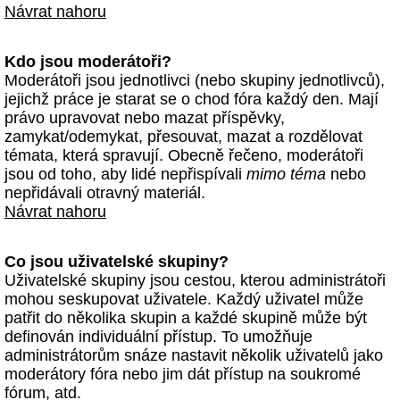
Návrat nahoru
Kdo jsou moderátoři?
Moderátoři jsou jednotlivci (nebo skupiny jednotlivců),
jejichž práce je starat se o chod fóra každý den. Mají
právo upravovat nebo mazat příspěvky,
zamykat/odemykat, přesouvat, mazat a rozdělovat
témata, která spravují. Obecně řečeno, moderátoři
jsou od toho, aby lidé nepřispívali
mimo téma
nebo
nepřidávali otravný materiál.
Návrat nahoru
Co jsou uživatelské skupiny?
Uživatelské skupiny jsou cestou, kterou administrátoři
mohou seskupovat uživatele. Každý uživatel může
patřit do několika skupin a každé skupině může být
definován individuální přístup. To umožňuje
administrátorům snáze nastavit několik uživatelů jako
moderátory fóra nebo jim dát přístup na soukromé
fórum, atd.