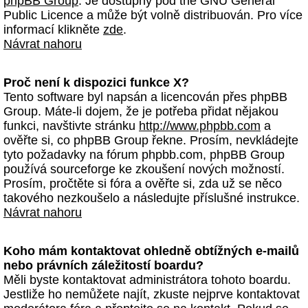
phpBB Group
. Je dostupný pod the GNU General
Public Licence a může být volně distribuován. Pro více
informací klikněte
zde
.
Návrat nahoru
Proč není k dispozici funkce X?
Tento software byl napsán a licencován přes phpBB
Group. Máte-li dojem, že je potřeba přidat nějakou
funkci, navštivte stránku
http://www.phpbb.com
a
ověřte si, co phpBB Group řekne. Prosím, nevkládejte
tyto požadavky na fórum phpbb.com, phpBB Group
používá sourceforge ke zkoušení nových možností.
Prosím, pročtěte si fóra a ověřte si, zda už se něco
takového nezkoušelo a následujte příslušné instrukce.
Návrat nahoru
Koho mám kontaktovat ohledně obtížných e-mailů
nebo právních záležitostí boardu?
Měli byste kontaktovat administrátora tohoto boardu.
Jestliže ho nemůžete najít, zkuste nejprve kontaktovat