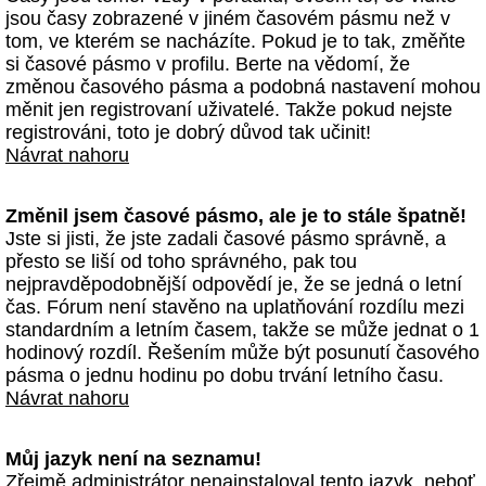
jsou časy zobrazené v jiném časovém pásmu než v
tom, ve kterém se nacházíte. Pokud je to tak, změňte
si časové pásmo v profilu. Berte na vědomí, že
změnou časového pásma a podobná nastavení mohou
měnit jen registrovaní uživatelé. Takže pokud nejste
registrováni, toto je dobrý důvod tak učinit!
Návrat nahoru
Změnil jsem časové pásmo, ale je to stále špatně!
Jste si jisti, že jste zadali časové pásmo správně, a
přesto se liší od toho správného, pak tou
nejpravděpodobnější odpovědí je, že se jedná o letní
čas. Fórum není stavěno na uplatňování rozdílu mezi
standardním a letním časem, takže se může jednat o 1
hodinový rozdíl. Řešením může být posunutí časového
pásma o jednu hodinu po dobu trvání letního času.
Návrat nahoru
Můj jazyk není na seznamu!
Zřejmě administrátor nenainstaloval tento jazyk, neboť