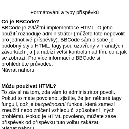
Formátování a typy příspěvků
Co je BBCode?
BBCode je zvláštní implementace HTML. O jeho
použití rozhoduje administrátor (můžete toto nepovolit
pro jednotlivé příspěvky). BBCode sám o sobě je
podobný stylu HTML, tagy jsou uzavřeny v hranatých
závorkách [ a ] a nabízí větší kontrolu nad tím, co a jak
se zobrazí. Pro více informací o BBCode si
prohlédněte
průvodce
.
Návrat nahoru
Můžu používat HTML?
To závisí na tom, zda vám to administrátor povolí.
Pokud to máte povoleno, zjistíte, že jen některé tagy
fungují, což je
bezpečnostní
funkce, která zamezí
zneužití nebo zničení vzhledu či způsobení jiných
problémů. Pokud je HTML povoleno, můžete zase
příspěvek od příspěvku tuto volbu zakázat.
Návrat nahoru