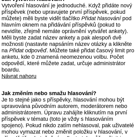
Vytvoření hlasování je jednoduché. Když přidáte nový
příspěvek (nebo upravujete první příspěvek, pokud
můžete) měli byste vidět tlačítko
Přidat hlasování
pod
hlavním oknem na přidávání příspěvků (pokud to
nevidíte, zřejmě nemáte oprávnění vytvářet ankety).
Měli byste zadat název ankety a pak alespoň dvě
možnosti (nastavte napsáním název otázky a klikněte
na
Přidat odpověď
. Můžete také přidat časový limit pro
anketu, kde 0 znamená neomezenou volbu. Počet
odpovědí, které můžete zadat, určuje administrátor
boardu.
Návrat nahoru
Jak změním nebo smažu hlasování?
Je to stejné jako s příspěvky, hlasování mohou být
upravována původním autorem, moderátorem nebo
administrátorem. Úpravu zahájíte kliknutím na první
příspěvek v tématu (toto je vždy s hlasováním
spojeno). Pokud nikdo zatím nehlasoval, pak uživatelé
mohou vymazat nebo změnit položku v hlasování, v