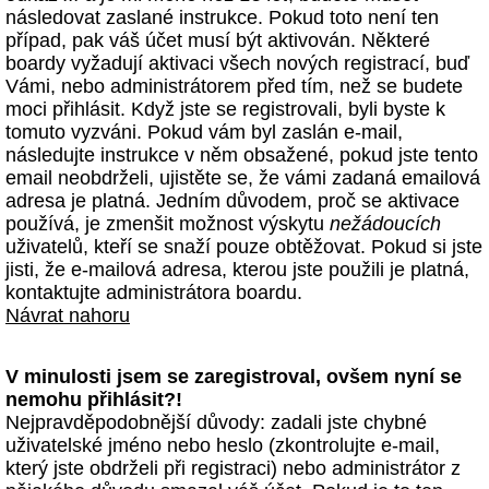
následovat zaslané instrukce. Pokud toto není ten
případ, pak váš účet musí být aktivován. Některé
boardy vyžadují aktivaci všech nových registrací, buď
Vámi, nebo administrátorem před tím, než se budete
moci přihlásit. Když jste se registrovali, byli byste k
tomuto vyzváni. Pokud vám byl zaslán e-mail,
následujte instrukce v něm obsažené, pokud jste tento
email neobdrželi, ujistěte se, že vámi zadaná emailová
adresa je platná. Jedním důvodem, proč se aktivace
používá, je zmenšit možnost výskytu
nežádoucích
uživatelů, kteří se snaží pouze obtěžovat. Pokud si jste
jisti, že e-mailová adresa, kterou jste použili je platná,
kontaktujte administrátora boardu.
Návrat nahoru
V minulosti jsem se zaregistroval, ovšem nyní se
nemohu přihlásit?!
Nejpravděpodobnější důvody: zadali jste chybné
uživatelské jméno nebo heslo (zkontrolujte e-mail,
který jste obdrželi při registraci) nebo administrátor z