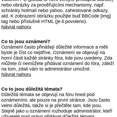
nebo obrázky za prověřujícími mechanismy, např.
schránky hotmail nebo yahoo, zaheslované odkazy,
atd. K zobrazení obrázku použijte buď BBCode [img]
tag nebo příslušné HTML (je-li povoleno).
Návrat nahoru
Co to jsou oznámení?
Oznámení často přinášejí důležité informace a měli
byste je číst co nejdříve. Oznámení se objevují na
horní části každé stránky fóra, kde jsou uvedeny. Zda
můžete či nemůžete přidávat oznámení do fóra, záleží
na tom, zdali vám to administrátor umožnil.
Návrat nahoru
Co to jsou důležitá témata?
Důležitá témata se objevují na fóru hned pod
oznámeními, ale pouze na první stránce. Jsou často
velmi důležitá, takže si je přečtěte tam, kde jsou.
Stejně jako u oznámení rozhoduje administrátor, kteří
uživatelé mají právo přidávat důležitá témata.