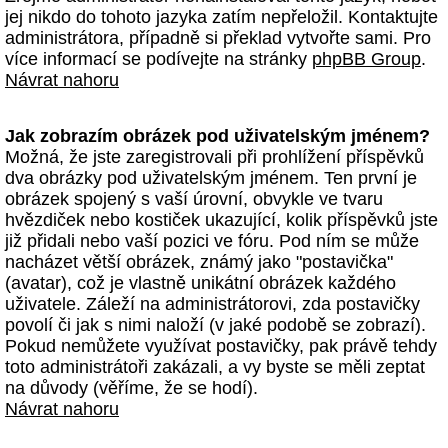
jej nikdo do tohoto jazyka zatím nepřeložil. Kontaktujte
administrátora, případně si překlad vytvořte sami. Pro
více informací se podívejte na stránky
phpBB Group
.
Návrat nahoru
Jak zobrazím obrázek pod uživatelským jménem?
Možná, že jste zaregistrovali při prohlížení příspěvků
dva obrázky pod uživatelským jménem. Ten první je
obrázek spojený s vaší úrovní, obvykle ve tvaru
hvězdiček nebo kostiček ukazující, kolik příspěvků jste
již přidali nebo vaší pozici ve fóru. Pod ním se může
nacházet větší obrázek, známý jako "postavička"
(avatar), což je vlastně unikátní obrázek každého
uživatele. Záleží na administrátorovi, zda postavičky
povolí či jak s nimi naloží (v jaké podobě se zobrazí).
Pokud nemůžete využívat postavičky, pak právě tehdy
toto administrátoři zakázali, a vy byste se měli zeptat
na důvody (věříme, že se hodí).
Návrat nahoru