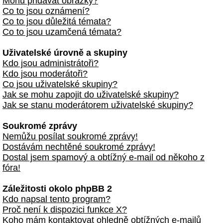
Mohu přidávat obrázky?
Co to jsou oznámení?
Co to jsou důležitá témata?
Co to jsou uzamčená témata?
Uživatelské úrovně a skupiny
Kdo jsou administrátoři?
Kdo jsou moderátoři?
Co jsou uživatelské skupiny?
Jak se mohu zapojit do uživatelské skupiny?
Jak se stanu moderátorem uživatelské skupiny?
Soukromé zprávy
Nemůžu posílat soukromé zprávy!
Dostávám nechtěné soukromé zprávy!
Dostal jsem spamový a obtížný e-mail od někoho z
fóra!
Záležitosti okolo phpBB 2
Kdo napsal tento program?
Proč není k dispozici funkce X?
Koho mám kontaktovat ohledně obtížných e-mailů