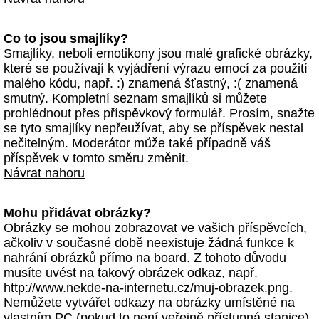
Co to jsou smajlíky?
Smajlíky, neboli emotikony jsou malé grafické obrázky,
které se používají k vyjádření výrazu emocí za použití
malého kódu, např. :) znamená šťastný, :( znamená
smutný. Kompletní seznam smajlíků si můžete
prohlédnout přes příspěvkový formulář. Prosím, snažte
se tyto smajlíky nepřeužívat, aby se příspěvek nestal
nečitelným. Moderátor může také případně váš
příspěvek v tomto směru změnit.
Návrat nahoru
Mohu přidávat obrázky?
Obrázky se mohou zobrazovat ve vašich příspěvcích,
ačkoliv v současné době neexistuje žádná funkce k
nahrání obrázků přímo na board. Z tohoto důvodu
musíte uvést na takový obrázek odkaz, např.
http://www.nekde-na-internetu.cz/muj-obrazek.png.
Nemůžete vytvářet odkazy na obrázky umístěné na
vlastním PC (pokud to není veřejně přístupná stanice)