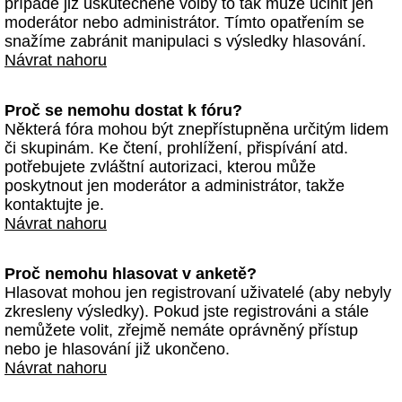
případě již uskutečněné volby to tak může učinit jen
moderátor nebo administrátor. Tímto opatřením se
snažíme zabránit manipulaci s výsledky hlasování.
Návrat nahoru
Proč se nemohu dostat k fóru?
Některá fóra mohou být znepřístupněna určitým lidem
či skupinám. Ke čtení, prohlížení, přispívání atd.
potřebujete zvláštní autorizaci, kterou může
poskytnout jen moderátor a administrátor, takže
kontaktujte je.
Návrat nahoru
Proč nemohu hlasovat v anketě?
Hlasovat mohou jen registrovaní uživatelé (aby nebyly
zkresleny výsledky). Pokud jste registrováni a stále
nemůžete volit, zřejmě nemáte oprávněný přístup
nebo je hlasování již ukončeno.
Návrat nahoru