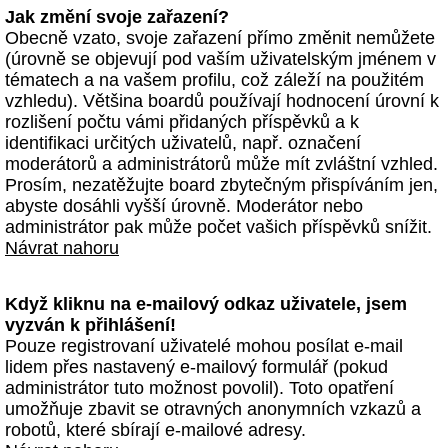
Jak změní svoje zařazení?
Obecně vzato, svoje zařazení přímo změnit nemůžete
(úrovně se objevují pod vaším uživatelským jménem v
tématech a na vašem profilu, což záleží na použitém
vzhledu). Většina boardů používají hodnocení úrovní k
rozlišení počtu vámi přidaných příspěvků a k
identifikaci určitých uživatelů, např. označení
moderátorů a administrátorů může mít zvláštní vzhled.
Prosím, nezatěžujte board zbytečným přispíváním jen,
abyste dosáhli vyšší úrovně. Moderátor nebo
administrátor pak může počet vašich příspěvků snížit.
Návrat nahoru
Když kliknu na e-mailový odkaz uživatele, jsem
vyzván k přihlášení!
Pouze registrovaní uživatelé mohou posílat e-mail
lidem přes nastavený e-mailový formulář (pokud
administrátor tuto možnost povolil). Toto opatření
umožňuje zbavit se otravných anonymních vzkazů a
robotů, které sbírají e-mailové adresy.