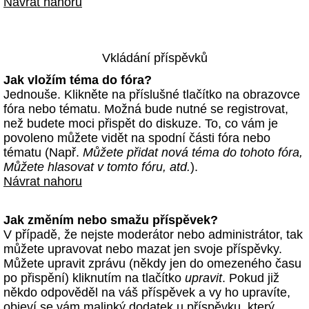
Návrat nahoru
Vkládání příspěvků
Jak vložím téma do fóra?
Jednouše. Klikněte na příslušné tlačítko na obrazovce
fóra nebo tématu. Možná bude nutné se registrovat,
než budete moci přispět do diskuze. To, co vám je
povoleno můžete vidět na spodní části fóra nebo
tématu (Např.
Můžete přidat nová téma do tohoto fóra,
Můžete hlasovat v tomto fóru, atd.
).
Návrat nahoru
Jak změním nebo smažu příspěvek?
V případě, že nejste moderátor nebo administrátor, tak
můžete upravovat nebo mazat jen svoje příspěvky.
Můžete upravit zprávu (někdy jen do omezeného času
po přispění) kliknutím na tlačítko
upravit
. Pokud již
někdo odpověděl na váš příspěvek a vy ho upravíte,
objeví se vám malinký dodatek u příspěvku, který