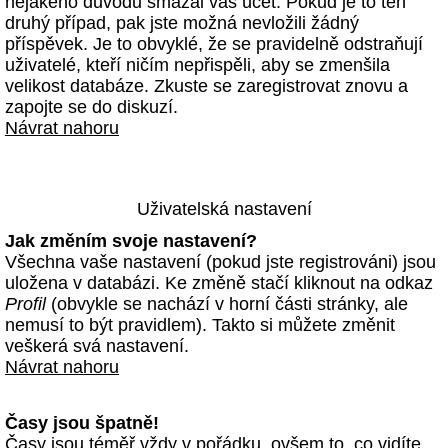
nějakého důvodu smazal váš účet. Pokud je to ten
druhý případ, pak jste možná nevložili žádný
příspěvek. Je to obvyklé, že se pravidelně odstraňují
uživatelé, kteří ničím nepřispěli, aby se zmenšila
velikost databáze. Zkuste se zaregistrovat znovu a
zapojte se do diskuzí.
Návrat nahoru
Uživatelská nastavení
Jak změním svoje nastavení?
Všechna vaše nastavení (pokud jste registrováni) jsou
uložena v databázi. Ke změně stačí kliknout na odkaz
Profil
(obvykle se nachází v horní části stránky, ale
nemusí to být pravidlem). Takto si můžete změnit
veškerá svá nastavení.
Návrat nahoru
Časy jsou špatně!
Časy jsou téměř vždy v pořádku, ovšem to, co vidíte