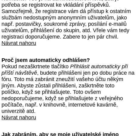
potřeba se registrovat ke vkládání příspěvků.
Samozřejmě, že registrace vám dá přístup k ostatním
službám nedostupným anonymním uživatelům, jako
např. postavičky, soukromé zprávy, posílání e-mailů
uživatelům, přihlášení do skupin, atd. Vřele vám tedy
registraci doporučujeme. Zabere to jen pár chvil.
Návrat nahoru
Proč jsem automaticky odhlášen?
Pokud nezaškrtnete tlačítko
Přihlásit automaticky při
příští návštěvě
, budete přihlášeni jen po dobu práce na
fóru. Toto má zabránit zneužití vašeho účtu někým
jiným. Abyste zůstali přihlášeni, zaškrtněte toto
políčko, když se přihlašujete. Toto ovšem
nedoporučujeme, když se přihlašujete z veřejného
počítače, např. v knihovně, internetové kavárně,
univerzitě atd.
Návrat nahoru
Jak zabráním, aby se moje uživatelské jméno