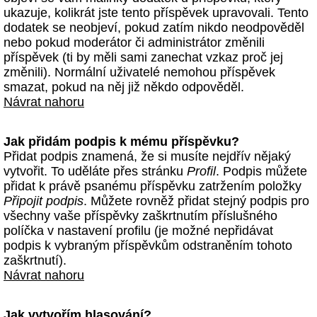
ukazuje, kolikrát jste tento příspěvek upravovali. Tento
dodatek se neobjeví, pokud zatím nikdo neodpověděl
nebo pokud moderátor či administrátor změnili
příspěvek (ti by měli sami zanechat vzkaz proč jej
změnili). Normální uživatelé nemohou příspěvek
smazat, pokud na něj již někdo odpověděl.
Návrat nahoru
Jak přidám podpis k mému příspěvku?
Přidat podpis znamená, že si musíte nejdřív nějaký
vytvořit. To uděláte přes stránku
Profil
. Podpis můžete
přidat k právě psanému příspěvku zatržením položky
Připojit podpis
. Můžete rovněž přidat stejný podpis pro
všechny vaše příspěvky zaškrtnutím příslušného
políčka v nastavení profilu (je možné nepřidávat
podpis k vybraným příspěvkům odstraněním tohoto
zaškrtnutí).
Návrat nahoru
Jak vytvořím hlasování?