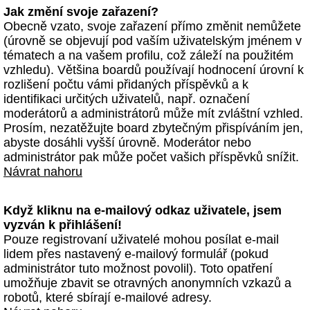
Jak změní svoje zařazení?
Obecně vzato, svoje zařazení přímo změnit nemůžete
(úrovně se objevují pod vaším uživatelským jménem v
tématech a na vašem profilu, což záleží na použitém
vzhledu). Většina boardů používají hodnocení úrovní k
rozlišení počtu vámi přidaných příspěvků a k
identifikaci určitých uživatelů, např. označení
moderátorů a administrátorů může mít zvláštní vzhled.
Prosím, nezatěžujte board zbytečným přispíváním jen,
abyste dosáhli vyšší úrovně. Moderátor nebo
administrátor pak může počet vašich příspěvků snížit.
Návrat nahoru
Když kliknu na e-mailový odkaz uživatele, jsem
vyzván k přihlášení!
Pouze registrovaní uživatelé mohou posílat e-mail
lidem přes nastavený e-mailový formulář (pokud
administrátor tuto možnost povolil). Toto opatření
umožňuje zbavit se otravných anonymních vzkazů a
robotů, které sbírají e-mailové adresy.