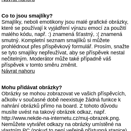
Co to jsou smajlíky?
Smajlíky, neboli emotikony jsou malé grafické obrázky,
které se používají k vyjádření výrazu emocí za použití
malého kódu, např. :) znamená šťastný, :( znamená
smutný. Kompletní seznam smajlíků si můžete
prohlédnout přes příspěvkový formulář. Prosím, snažte
se tyto smajlíky nepřeužívat, aby se příspěvek nestal
nečitelným. Moderátor může také případně váš
příspěvek v tomto směru změnit.
Návrat nahoru
Mohu přidávat obrázky?
Obrázky se mohou zobrazovat ve vašich příspěvcích,
ačkoliv v současné době neexistuje žádná funkce k
nahrání obrázků přímo na board. Z tohoto důvodu
musíte uvést na takový obrázek odkaz, např.
http://www.nekde-na-internetu.cz/muj-obrazek.png.
Nemůžete vytvářet odkazy na obrázky umístěné na
vlastním PC (pokud to není veřejně přístupná stanice)