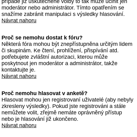
případě již uskutečněné volby to tak může učinit jen
moderátor nebo administrátor. Tímto opatřením se
snažíme zabránit manipulaci s výsledky hlasování.
Návrat nahoru
Proč se nemohu dostat k fóru?
Některá fóra mohou být znepřístupněna určitým lidem
či skupinám. Ke čtení, prohlížení, přispívání atd.
potřebujete zvláštní autorizaci, kterou může
poskytnout jen moderátor a administrátor, takže
kontaktujte je.
Návrat nahoru
Proč nemohu hlasovat v anketě?
Hlasovat mohou jen registrovaní uživatelé (aby nebyly
zkresleny výsledky). Pokud jste registrováni a stále
nemůžete volit, zřejmě nemáte oprávněný přístup
nebo je hlasování již ukončeno.
Návrat nahoru