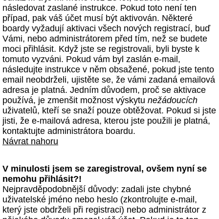
následovat zaslané instrukce. Pokud toto není ten
případ, pak váš účet musí být aktivován. Některé
boardy vyžadují aktivaci všech nových registrací, buď
Vámi, nebo administrátorem před tím, než se budete
moci přihlásit. Když jste se registrovali, byli byste k
tomuto vyzváni. Pokud vám byl zaslán e-mail,
následujte instrukce v něm obsažené, pokud jste tento
email neobdrželi, ujistěte se, že vámi zadaná emailová
adresa je platná. Jedním důvodem, proč se aktivace
používá, je zmenšit možnost výskytu
nežádoucích
uživatelů, kteří se snaží pouze obtěžovat. Pokud si jste
jisti, že e-mailová adresa, kterou jste použili je platná,
kontaktujte administrátora boardu.
Návrat nahoru
V minulosti jsem se zaregistroval, ovšem nyní se
nemohu přihlásit?!
Nejpravděpodobnější důvody: zadali jste chybné
uživatelské jméno nebo heslo (zkontrolujte e-mail,
který jste obdrželi při registraci) nebo administrátor z