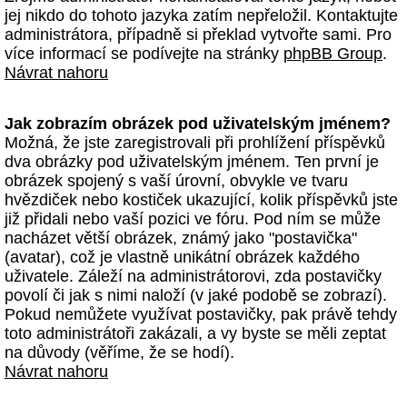
jej nikdo do tohoto jazyka zatím nepřeložil. Kontaktujte
administrátora, případně si překlad vytvořte sami. Pro
více informací se podívejte na stránky
phpBB Group
.
Návrat nahoru
Jak zobrazím obrázek pod uživatelským jménem?
Možná, že jste zaregistrovali při prohlížení příspěvků
dva obrázky pod uživatelským jménem. Ten první je
obrázek spojený s vaší úrovní, obvykle ve tvaru
hvězdiček nebo kostiček ukazující, kolik příspěvků jste
již přidali nebo vaší pozici ve fóru. Pod ním se může
nacházet větší obrázek, známý jako "postavička"
(avatar), což je vlastně unikátní obrázek každého
uživatele. Záleží na administrátorovi, zda postavičky
povolí či jak s nimi naloží (v jaké podobě se zobrazí).
Pokud nemůžete využívat postavičky, pak právě tehdy
toto administrátoři zakázali, a vy byste se měli zeptat
na důvody (věříme, že se hodí).
Návrat nahoru