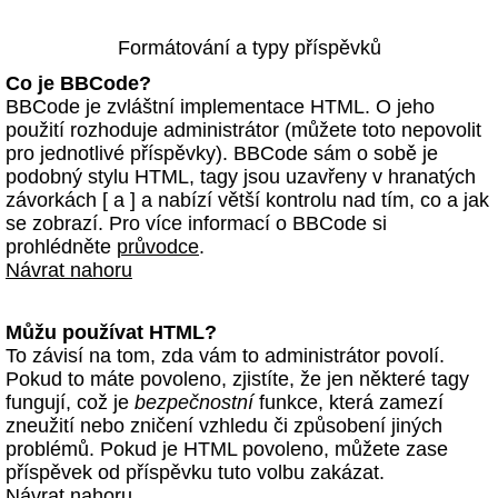
Formátování a typy příspěvků
Co je BBCode?
BBCode je zvláštní implementace HTML. O jeho
použití rozhoduje administrátor (můžete toto nepovolit
pro jednotlivé příspěvky). BBCode sám o sobě je
podobný stylu HTML, tagy jsou uzavřeny v hranatých
závorkách [ a ] a nabízí větší kontrolu nad tím, co a jak
se zobrazí. Pro více informací o BBCode si
prohlédněte
průvodce
.
Návrat nahoru
Můžu používat HTML?
To závisí na tom, zda vám to administrátor povolí.
Pokud to máte povoleno, zjistíte, že jen některé tagy
fungují, což je
bezpečnostní
funkce, která zamezí
zneužití nebo zničení vzhledu či způsobení jiných
problémů. Pokud je HTML povoleno, můžete zase
příspěvek od příspěvku tuto volbu zakázat.
Návrat nahoru