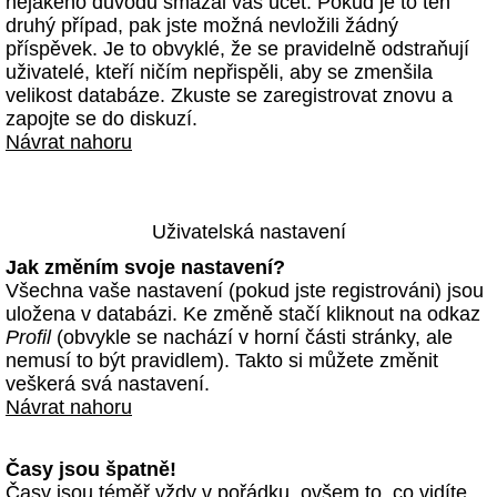
nějakého důvodu smazal váš účet. Pokud je to ten
druhý případ, pak jste možná nevložili žádný
příspěvek. Je to obvyklé, že se pravidelně odstraňují
uživatelé, kteří ničím nepřispěli, aby se zmenšila
velikost databáze. Zkuste se zaregistrovat znovu a
zapojte se do diskuzí.
Návrat nahoru
Uživatelská nastavení
Jak změním svoje nastavení?
Všechna vaše nastavení (pokud jste registrováni) jsou
uložena v databázi. Ke změně stačí kliknout na odkaz
Profil
(obvykle se nachází v horní části stránky, ale
nemusí to být pravidlem). Takto si můžete změnit
veškerá svá nastavení.
Návrat nahoru
Časy jsou špatně!
Časy jsou téměř vždy v pořádku, ovšem to, co vidíte