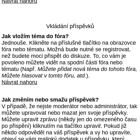
Návrat nahoru
Vkládání příspěvků
Jak vložím téma do fóra?
Jednouše. Klikněte na příslušné tlačítko na obrazovce
fóra nebo tématu. Možná bude nutné se registrovat,
než budete moci přispět do diskuze. To, co vám je
povoleno můžete vidět na spodní části fóra nebo
tématu (Např.
Můžete přidat nová téma do tohoto fóra,
Můžete hlasovat v tomto fóru, atd.
).
Návrat nahoru
Jak změním nebo smažu příspěvek?
V případě, že nejste moderátor nebo administrátor, tak
můžete upravovat nebo mazat jen svoje příspěvky.
Můžete upravit zprávu (někdy jen do omezeného času
po přispění) kliknutím na tlačítko
upravit
. Pokud již
někdo odpověděl na váš příspěvek a vy ho upravíte,
objeví se vám malinký dodatek u příspěvku, který