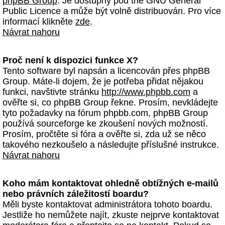
phpBB Group
. Je dostupný pod the GNU General
Public Licence a může být volně distribuován. Pro více
informací klikněte
zde
.
Návrat nahoru
Proč není k dispozici funkce X?
Tento software byl napsán a licencován přes phpBB
Group. Máte-li dojem, že je potřeba přidat nějakou
funkci, navštivte stránku
http://www.phpbb.com
a
ověřte si, co phpBB Group řekne. Prosím, nevkládejte
tyto požadavky na fórum phpbb.com, phpBB Group
používá sourceforge ke zkoušení nových možností.
Prosím, pročtěte si fóra a ověřte si, zda už se něco
takového nezkoušelo a následujte příslušné instrukce.
Návrat nahoru
Koho mám kontaktovat ohledně obtížných e-mailů
nebo právních záležitostí boardu?
Měli byste kontaktovat administrátora tohoto boardu.
Jestliže ho nemůžete najít, zkuste nejprve kontaktovat