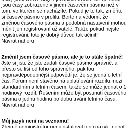
jsou časy zobrazené v jiném časovém pásmu než v
tom, ve kterém se nacházíte. Pokud je to tak, změňte
si časové pásmo v profilu. Berte na vědomí, že
změnou časového pásma a podobná nastavení mohou
měnit jen registrovaní uživatelé. Takže pokud nejste
registrováni, toto je dobrý důvod tak učinit!
Návrat nahoru
Změnil jsem časové pásmo, ale je to stále špatně!
Jste si jisti, že jste zadali časové pásmo správně, a
přesto se liší od toho správného, pak tou
nejpravděpodobnější odpovědí je, že se jedná o letní
čas. Fórum není stavěno na uplatňování rozdílu mezi
standardním a letním časem, takže se může jednat o 1
hodinový rozdíl. Řešením může být posunutí časového
pásma o jednu hodinu po dobu trvání letního času.
Návrat nahoru
Můj jazyk není na seznamu!
Zřejmě administrátor nenainstaloval tento jazyk, neboť