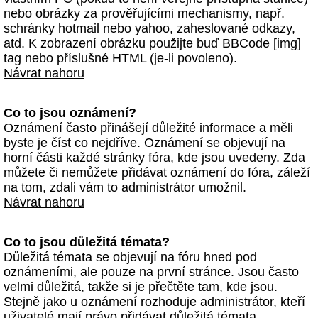
nebo obrázky za prověřujícími mechanismy, např.
schránky hotmail nebo yahoo, zaheslované odkazy,
atd. K zobrazení obrázku použijte buď BBCode [img]
tag nebo příslušné HTML (je-li povoleno).
Návrat nahoru
Co to jsou oznámení?
Oznámení často přinášejí důležité informace a měli
byste je číst co nejdříve. Oznámení se objevují na
horní části každé stránky fóra, kde jsou uvedeny. Zda
můžete či nemůžete přidávat oznámení do fóra, záleží
na tom, zdali vám to administrátor umožnil.
Návrat nahoru
Co to jsou důležitá témata?
Důležitá témata se objevují na fóru hned pod
oznámeními, ale pouze na první stránce. Jsou často
velmi důležitá, takže si je přečtěte tam, kde jsou.
Stejně jako u oznámení rozhoduje administrátor, kteří
uživatelé mají právo přidávat důležitá témata.