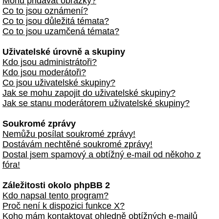
Mohu přidávat obrázky?
Co to jsou oznámení?
Co to jsou důležitá témata?
Co to jsou uzamčená témata?
Uživatelské úrovně a skupiny
Kdo jsou administrátoři?
Kdo jsou moderátoři?
Co jsou uživatelské skupiny?
Jak se mohu zapojit do uživatelské skupiny?
Jak se stanu moderátorem uživatelské skupiny?
Soukromé zprávy
Nemůžu posílat soukromé zprávy!
Dostávám nechtěné soukromé zprávy!
Dostal jsem spamový a obtížný e-mail od někoho z
fóra!
Záležitosti okolo phpBB 2
Kdo napsal tento program?
Proč není k dispozici funkce X?
Koho mám kontaktovat ohledně obtížných e-mailů