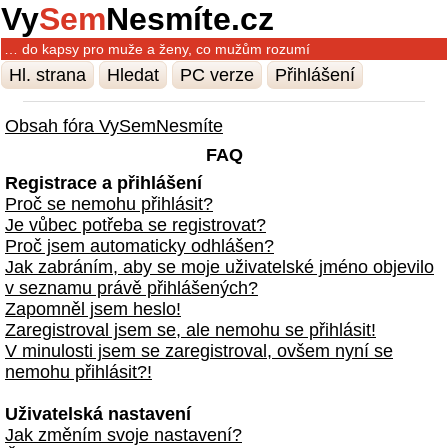
Vy
Sem
Nesmíte.cz
… do kapsy pro muže a ženy, co mužům rozumí
Hl. strana
Hledat
PC verze
Přihlášení
Obsah fóra VySemNesmíte
FAQ
Registrace a přihlášení
Proč se nemohu přihlásit?
Je vůbec potřeba se registrovat?
Proč jsem automaticky odhlášen?
Jak zabráním, aby se moje uživatelské jméno objevilo
v seznamu právě přihlášených?
Zapomněl jsem heslo!
Zaregistroval jsem se, ale nemohu se přihlásit!
V minulosti jsem se zaregistroval, ovšem nyní se
nemohu přihlásit?!
Uživatelská nastavení
Jak změním svoje nastavení?