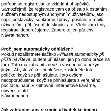
potřeba se registrovat ke vkládání příspěvků.
Samozřejmě, že registrace vám dá přístup k ostatním
službám nedostupným anonymním uživatelům, jako
např. postavičky, soukromé zprávy, posílání e-mailů
uživatelům, přihlášení do skupin, atd. Vřele vám tedy
registraci doporučujeme. Zabere to jen pár chvil.
Návrat nahoru
Proč jsem automaticky odhlášen?
Pokud nezaškrtnete tlačítko
Přihlásit automaticky při
příští návštěvě
, budete přihlášeni jen po dobu práce na
fóru. Toto má zabránit zneužití vašeho účtu někým
jiným. Abyste zůstali přihlášeni, zaškrtněte toto
políčko, když se přihlašujete. Toto ovšem
nedoporučujeme, když se přihlašujete z veřejného
počítače, např. v knihovně, internetové kavárně,
univerzitě atd.
Návrat nahoru
Jak zabráním, aby se moje uživatelské jméno