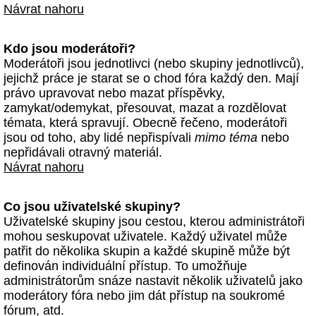
Návrat nahoru
Kdo jsou moderátoři?
Moderátoři jsou jednotlivci (nebo skupiny jednotlivců),
jejichž práce je starat se o chod fóra každý den. Mají
právo upravovat nebo mazat příspěvky,
zamykat/odemykat, přesouvat, mazat a rozdělovat
témata, která spravují. Obecně řečeno, moderátoři
jsou od toho, aby lidé nepřispívali
mimo téma
nebo
nepřidávali otravný materiál.
Návrat nahoru
Co jsou uživatelské skupiny?
Uživatelské skupiny jsou cestou, kterou administrátoři
mohou seskupovat uživatele. Každý uživatel může
patřit do několika skupin a každé skupině může být
definován individuální přístup. To umožňuje
administrátorům snáze nastavit několik uživatelů jako
moderátory fóra nebo jim dát přístup na soukromé
fórum, atd.