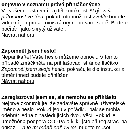
objevilo v seznamu právě přihlášených?
Ve vašem nastavení najděte možnost
Skrýt vaši
přítomnost ve fóru
, pokud tuto možnost
zvolíte
budete
viditelní jen pro administrátory nebo sami sobě. Budete
počítáni jako skrytý uživatel.
Návrat nahoru
Zapomněl jsem heslo!
Nepanikařte! Vaše heslo můžeme obnovit. V tomto
případě zmáčkněte na přihlašovací stránce tlačítko
Zapomněl jsem svoje heslo
, pokračujte dle instrukcí a
téměř ihned budete přihlášeni
Návrat nahoru
Zaregistroval jsem se, ale nemohu se přihlásit!
Nejprve zkontrolujte, že zadáváte správné uživatelské
jméno a heslo. Pokud jsou v pořádku, pak se mohla
odehrát jedna z následujících dvou věcí. Pokud je
umožněna podpora COPPA a klikli jste při registraci na
odkaz
... a je mi méně než 13 let
, budete muset