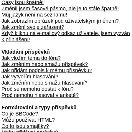
Časy jsou špatně!
Změnil jsem časové pásmo, ale je to stále špatně!
Můj jazyk není na seznamu!
Jak zobrazím obrázek pod uživatelským jménem?
Jak změní svoje zařazení?
Když kliknu na e-mailový odkaz uživatele, jsem vyzván
k přihlášení!
Vkládání příspěvků
Jak vložím téma do fóra?
Jak změním nebo smažu příspěvek?
Jak přidám podpis k mému příspěvku?
Jak vytvořím hlasování?
Jak změním nebo smažu hlasování?
Proč se nemohu dostat k fóru?
Proč nemohu hlasovat v anketě?
Formátování a typy příspěvků
Co je BBCode?
Můžu používat HTML?
Co to jsou smajlíky?