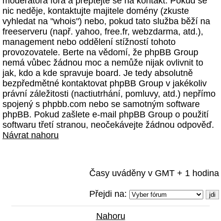
moderátora fóra a přeptejte se na kontakt. Pokud se
nic neděje, kontaktujte majitele domény (zkuste
vyhledat na "whois") nebo, pokud tato služba běží na
freeserveru (např. yahoo, free.fr, webzdarma, atd.),
management nebo oddělení stížností tohoto
provozovatele. Berte na vědomí, že phpBB Group
nemá vůbec žádnou moc a nemůže nijak ovlivnit to
jak, kdo a kde spravuje board. Je tedy absolutně
bezpředmětné kontaktovat phpBB Group v jakékoliv
právní záležitosti (nactiutrhání, pomluvy, atd.) nepřímo
spojený s phpbb.com nebo se samotným software
phpBB. Pokud zašlete e-mail phpBB Group o použití
softwaru třetí stranou, neočekávejte žádnou odpověď.
Návrat nahoru
Časy uváděny v GMT + 1 hodina
Přejdi na:
Nahoru