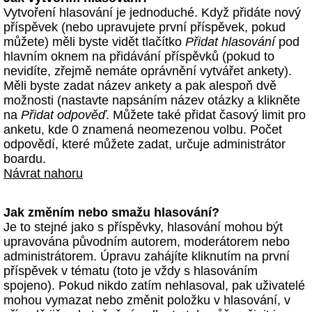
Vytvoření hlasování je jednoduché. Když přidáte nový
příspěvek (nebo upravujete první příspěvek, pokud
můžete) měli byste vidět tlačítko
Přidat hlasování
pod
hlavním oknem na přidávání příspěvků (pokud to
nevidíte, zřejmě nemáte oprávnění vytvářet ankety).
Měli byste zadat název ankety a pak alespoň dvě
možnosti (nastavte napsáním název otázky a klikněte
na
Přidat odpověď
. Můžete také přidat časový limit pro
anketu, kde 0 znamená neomezenou volbu. Počet
odpovědí, které můžete zadat, určuje administrátor
boardu.
Návrat nahoru
Jak změním nebo smažu hlasování?
Je to stejné jako s příspěvky, hlasování mohou být
upravována původním autorem, moderátorem nebo
administrátorem. Úpravu zahájíte kliknutím na první
příspěvek v tématu (toto je vždy s hlasováním
spojeno). Pokud nikdo zatím nehlasoval, pak uživatelé
mohou vymazat nebo změnit položku v hlasování, v