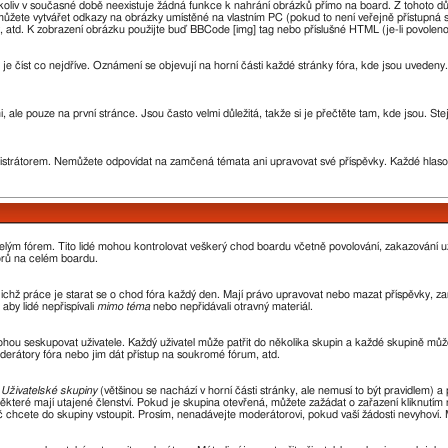
oliv v současné době neexistuje žádná funkce k nahrání obrázků přímo na board. Z tohoto d
žete vytvářet odkazy na obrázky umístěné na vlastním PC (pokud to není veřejně přístupná 
 atd. K zobrazení obrázku použijte buď BBCode [img] tag nebo příslušné HTML (je-li povoleno
 je číst co nejdříve. Oznámení se objevují na horní části každé stránky fóra, kde jsou uvede
 ale pouze na první stránce. Jsou často velmi důležitá, takže si je přečtěte tam, kde jsou. St
rátorem. Nemůžete odpovídat na zamčená témata ani upravovat své příspěvky. Každé hlaso
 celým fórem. Tito lidé mohou kontrolovat veškerý chod boardu včetně povolování, zakazování už
orů na celém boardu.
 jejichž práce je starat se o chod fóra každý den. Mají právo upravovat nebo mazat příspěvky,
aby lidé nepřispívali
mimo téma
nebo nepřidávali otravný materiál.
ohou seskupovat uživatele. Každý uživatel může patřit do několika skupin a každé skupině může
oderátory fóra nebo jim dát přístup na soukromé fórum, atd.
z
Uživatelské skupiny
(většinou se nachází v horní části stránky, ale nemusí to být pravidlem)
ěkteré mají utajené členství. Pokud je skupina otevřená, můžete zažádat o zařazení kliknutím n
oč chcete do skupiny vstoupit. Prosím, nenadávejte moderátorovi, pokud vaší žádosti nevyhoví.