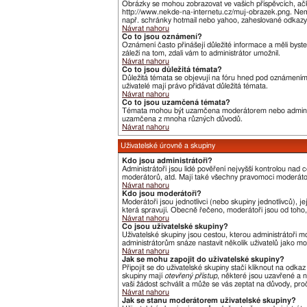
Obrázky se mohou zobrazovat ve vašich příspěvcích, ačk
http://www.nekde-na-internetu.cz/muj-obrazek.png. Nemů
např. schránky hotmail nebo yahoo, zaheslované odkazy,
Návrat nahoru
Co to jsou oznámení?
Oznámení často přinášejí důležité informace a měli byste
záleží na tom, zdali vám to administrátor umožnil.
Návrat nahoru
Co to jsou důležitá témata?
Důležitá témata se objevují na fóru hned pod oznámeními,
uživatelé mají právo přidávat důležitá témata.
Návrat nahoru
Co to jsou uzamčená témata?
Témata mohou být uzamčena moderátorem nebo administ
uzamčena z mnoha různých důvodů.
Návrat nahoru
Uživatelské úrovně a skupiny
Kdo jsou administrátoři?
Administrátoři jsou lidé pověření nejvyšší kontrolou nad
moderátorů, atd. Mají také všechny pravomoci moderát
Návrat nahoru
Kdo jsou moderátoři?
Moderátoři jsou jednotlivci (nebo skupiny jednotlivců),
která spravují. Obecně řečeno, moderátoři jsou od toho, 
Návrat nahoru
Co jsou uživatelské skupiny?
Uživatelské skupiny jsou cestou, kterou administrátoři m
administrátorům snáze nastavit několik uživatelů jako m
Návrat nahoru
Jak se mohu zapojit do uživatelské skupiny?
Připojit se do uživatelské skupiny stačí kliknout na odka
skupiny mají
otevřený přístup
, některé jsou uzavřené a n
vaši žádost schválit a může se vás zeptat na důvody, pr
Návrat nahoru
Jak se stanu moderátorem uživatelské skupiny?