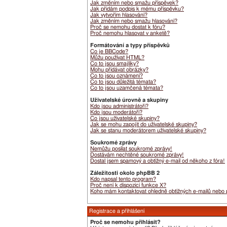
Jak změním nebo smažu příspěvek?
Jak přidám podpis k mému příspěvku?
Jak vytvořím hlasování?
Jak změním nebo smažu hlasování?
Proč se nemohu dostat k fóru?
Proč nemohu hlasovat v anketě?
Formátování a typy příspěvků
Co je BBCode?
Můžu používat HTML?
Co to jsou smajlíky?
Mohu přidávat obrázky?
Co to jsou oznámení?
Co to jsou důležitá témata?
Co to jsou uzamčená témata?
Uživatelské úrovně a skupiny
Kdo jsou administrátoři?
Kdo jsou moderátoři?
Co jsou uživatelské skupiny?
Jak se mohu zapojit do uživatelské skupiny?
Jak se stanu moderátorem uživatelské skupiny?
Soukromé zprávy
Nemůžu posílat soukromé zprávy!
Dostávám nechtěné soukromé zprávy!
Dostal jsem spamový a obtížný e-mail od někoho z fóra!
Záležitosti okolo phpBB 2
Kdo napsal tento program?
Proč není k dispozici funkce X?
Koho mám kontaktovat ohledně obtížných e-mailů nebo pr
Registrace a přihlášení
Proč se nemohu přihlásit?