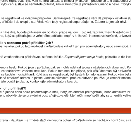
nejdříve registrovat. Byla vám na fóru zakázána činnost (v takovém případě se tato skutečnost 
óra vyloučeni a stále se nemůžete přihlásit, znovu zkontrolujte přihlašovací jméno a heslo. Obvy
ba se registrovat ke vkládání příspěvků. Samozřejmě, že registrace vám dá přístup k ostatní
 přihlášení do skupin, atd. Vřele vám tedy registraci doporučujeme. Zabere to jen pár chvil.
ští návštěvě
, budete přihlášeni jen po dobu práce na fóru. Toto má zabránit zneužití vašeho účtu
, když se přihlašujete z veřejného počítače, např. v knihovně, internetové kavárně, univerzit
vilo v seznamu právě přihlášených?
st ve fóru
, pokud tuto možnost
zvolíte
budete viditelní jen pro administrátory nebo sami sobě. B
dě zmáčkněte na přihlašovací stránce tlačítko
Zapomněl jsem svoje heslo
, pokračujte dle ins
méno a heslo. Pokud jsou v pořádku, pak se mohla odehrát jedna z následujících dvou věcí. P
uset následovat zaslané instrukce. Pokud toto není ten případ, pak váš účet musí být aktivová
se budete moci přihlásit. Když jste se registrovali, byli byste k tomuto vyzváni. Pokud vám byl
 zadaná emailová adresa je platná. Jedním důvodem, proč se aktivace používá, je zmenšit možno
 jste použili je platná, kontaktujte administrátora boardu.
emohu přihlásit?!
ké jméno nebo heslo (zkontrolujte e-mail, který jste obdrželi při registraci) nebo administrát
 to obvyklé, že se pravidelně odstraňují uživatelé, kteří ničím nepřispěli, aby se zmenšila veli
ložena v databázi. Ke změně stačí kliknout na odkaz
Profil
(obvykle se nachází v horní části str