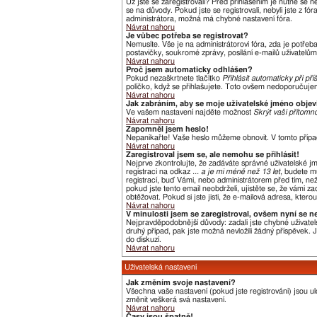
Už jste se zaregistrovali? Před přihlášením je nutné se 
se na důvody. Pokud jste se registrovali, nebyli jste z f
administrátora, možná má chybné nastavení fóra.
Návrat nahoru
Je vůbec potřeba se registrovat?
Nemusíte. Vše je na administrátorovi fóra, zda je potře
postavičky, soukromé zprávy, posílání e-mailů uživatelům,
Návrat nahoru
Proč jsem automaticky odhlášen?
Pokud nezaškrtnete tlačítko
Přihlásit automaticky při pří
políčko, když se přihlašujete. Toto ovšem nedoporučujeme
Návrat nahoru
Jak zabráním, aby se moje uživatelské jméno obje
Ve vašem nastavení najděte možnost
Skrýt vaši přítomno
Návrat nahoru
Zapomněl jsem heslo!
Nepanikařte! Vaše heslo můžeme obnovit. V tomto přípa
Návrat nahoru
Zaregistroval jsem se, ale nemohu se přihlásit!
Nejprve zkontrolujte, že zadáváte správné uživatelské j
registraci na odkaz
... a je mi méně než 13 let
, budete m
registrací, buď Vámi, nebo administrátorem před tím, než 
pokud jste tento email neobdrželi, ujistěte se, že vámi
obtěžovat. Pokud si jste jisti, že e-mailová adresa, kterou
Návrat nahoru
V minulosti jsem se zaregistroval, ovšem nyní se n
Nejpravděpodobnější důvody: zadali jste chybné uživatels
druhý případ, pak jste možná nevložili žádný příspěvek. Je
do diskuzí.
Návrat nahoru
Uživatelská nastavení
Jak změním svoje nastavení?
Všechna vaše nastavení (pokud jste registrováni) jsou u
změnit veškerá svá nastavení.
Návrat nahoru
Časy jsou špatně!