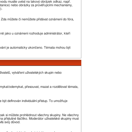
ůvodu musíte uvést na takový obrázek odkaz, např.
stanice) nebo obrázky za prověřujícími mechanismy,
).
ny. Zda můžete či nemůžete přidávat oznámení do fóra,
ejně jako u oznámení rozhoduje administrátor, kteří
vání je automaticky ukončeno. Témata mohou být
ivatelů, vytváření uživatelských skupin nebo
 zamykat/odemykat, přesouvat, mazat a rozdělovat témata,
 být definován individuální přístup. To umožňuje
 a pak si můžete prohlédnout všechny skupiny. Ne všechny
a příslušné tlačítko. Moderátor uživatelské skupiny musí
 Má svůj důvod.