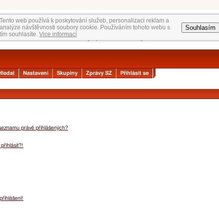
Tento web používá k poskytování služeb, personalizaci reklam a
Souhlasím
analýze návštěvnosti soubory cookie. Používáním tohoto webu s
tím souhlasíte.
Vice informací
Hledat
Nastavení
Skupiny
Zprávy SZ
Přihlásit se
 seznamu právě přihlášených?
přihlásit?!
přihlášení!