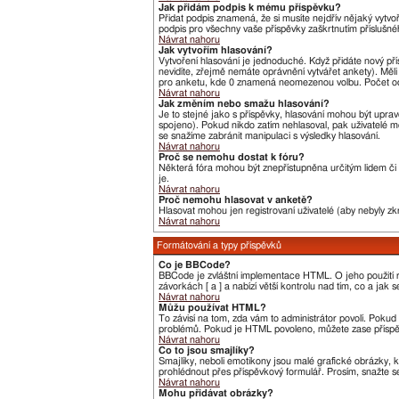
Jak přidám podpis k mému příspěvku?
Přidat podpis znamená, že si musíte nejdřív nějaký vytvo
podpis pro všechny vaše příspěvky zaškrtnutím příslušné
Návrat nahoru
Jak vytvořím hlasování?
Vytvoření hlasování je jednoduché. Když přidáte nový pří
nevidíte, zřejmě nemáte oprávnění vytvářet ankety). Měl
pro anketu, kde 0 znamená neomezenou volbu. Počet odp
Návrat nahoru
Jak změním nebo smažu hlasování?
Je to stejné jako s příspěvky, hlasování mohou být upr
spojeno). Pokud nikdo zatím nehlasoval, pak uživatelé m
se snažíme zabránit manipulaci s výsledky hlasování.
Návrat nahoru
Proč se nemohu dostat k fóru?
Některá fóra mohou být znepřístupněna určitým lidem či s
je.
Návrat nahoru
Proč nemohu hlasovat v anketě?
Hlasovat mohou jen registrovaní uživatelé (aby nebyly zk
Návrat nahoru
Formátování a typy příspěvků
Co je BBCode?
BBCode je zvláštní implementace HTML. O jeho použití r
závorkách [ a ] a nabízí větší kontrolu nad tím, co a jak
Návrat nahoru
Můžu používat HTML?
To závisí na tom, zda vám to administrátor povolí. Pokud t
problémů. Pokud je HTML povoleno, můžete zase příspěv
Návrat nahoru
Co to jsou smajlíky?
Smajlíky, neboli emotikony jsou malé grafické obrázky, 
prohlédnout přes příspěvkový formulář. Prosím, snažte s
Návrat nahoru
Mohu přidávat obrázky?