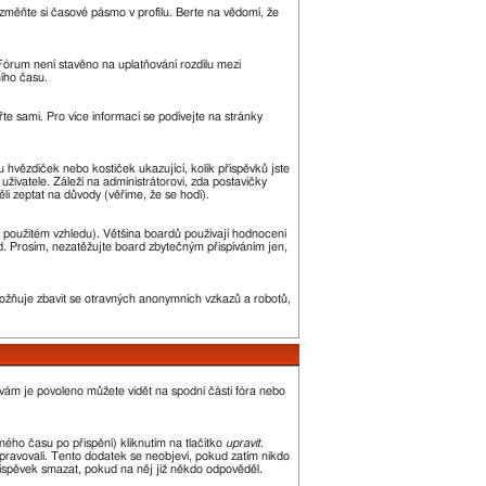
změňte si časové pásmo v profilu. Berte na vědomí, že
. Fórum není stavěno na uplatňování rozdílu mezi
ího času.
řte sami. Pro více informací se podívejte na stránky
u hvězdiček nebo kostiček ukazující, kolik příspěvků jste
uživatele. Záleží na administrátorovi, zda postavičky
ěli zeptat na důvody (věříme, že se hodí).
 použitém vzhledu). Většina boardů používají hodnocení
led. Prosím, nezatěžujte board zbytečným přispíváním jen,
umožňuje zbavit se otravných anonymních vzkazů a robotů,
 vám je povoleno můžete vidět na spodní části fóra nebo
ého času po přispění) kliknutím na tlačítko
upravit
.
upravovali. Tento dodatek se neobjeví, pokud zatím nikdo
říspěvek smazat, pokud na něj již někdo odpověděl.