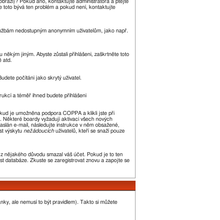
zobrazí)? Pokud ano, kontaktujte administrátora a ptejte
kle toto bývá ten problém a pokud není, kontaktujte
m službám nedostupným anonymním uživatelům, jako např.
 někým jiným. Abyste zůstali přihlášeni, zaškrtněte toto
ě atd.
udete počítáni jako skrytý uživatel.
trukcí a téměř ihned budete přihlášeni
okud je umožněna podpora COPPA a klikli jste při
n. Některé boardy vyžadují aktivaci všech nových
 zaslán e-mail, následujte instrukce v něm obsažené,
st výskytu
nežádoucích
uživatelů, kteří se snaží pouze
or z nějakého důvodu smazal váš účet. Pokud je to ten
kost databáze. Zkuste se zaregistrovat znovu a zapojte se
ánky, ale nemusí to být pravidlem). Takto si můžete