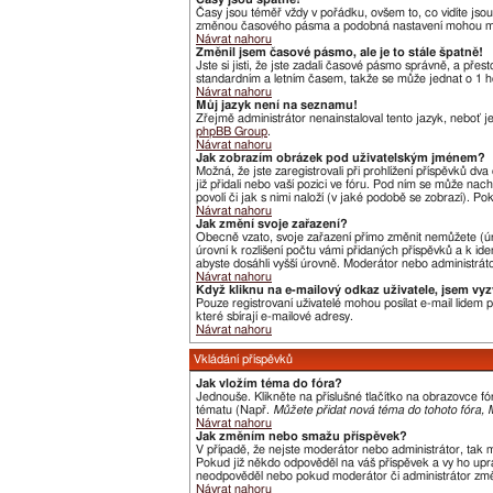
Časy jsou téměř vždy v pořádku, ovšem to, co vidíte jso
změnou časového pásma a podobná nastavení mohou měnit j
Návrat nahoru
Změnil jsem časové pásmo, ale je to stále špatně!
Jste si jisti, že jste zadali časové pásmo správně, a pře
standardním a letním časem, takže se může jednat o 1 h
Návrat nahoru
Můj jazyk není na seznamu!
Zřejmě administrátor nenainstaloval tento jazyk, neboť je
phpBB Group
.
Návrat nahoru
Jak zobrazím obrázek pod uživatelským jménem?
Možná, že jste zaregistrovali při prohlížení příspěvků dv
již přidali nebo vaší pozici ve fóru. Pod ním se může nac
povolí či jak s nimi naloží (v jaké podobě se zobrazí). P
Návrat nahoru
Jak změní svoje zařazení?
Obecně vzato, svoje zařazení přímo změnit nemůžete (úr
úrovní k rozlišení počtu vámi přidaných příspěvků a k ide
abyste dosáhli vyšší úrovně. Moderátor nebo administráto
Návrat nahoru
Když kliknu na e-mailový odkaz uživatele, jsem vyz
Pouze registrovaní uživatelé mohou posílat e-mail lidem
které sbírají e-mailové adresy.
Návrat nahoru
Vkládání příspěvků
Jak vložím téma do fóra?
Jednouše. Klikněte na příslušné tlačítko na obrazovce f
tématu (Např.
Můžete přidat nová téma do tohoto fóra, M
Návrat nahoru
Jak změním nebo smažu příspěvek?
V případě, že nejste moderátor nebo administrátor, tak 
Pokud již někdo odpověděl na váš příspěvek a vy ho uprav
neodpověděl nebo pokud moderátor či administrátor změni
Návrat nahoru