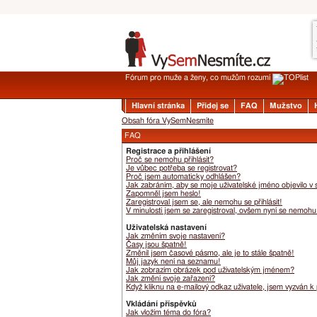
Fórum pro muže a ženy, co mužům rozumí
Hlavní stránka
Přidej se
FAQ
Mužstvo
Obsah fóra VySemNesmíte
FAQ
Registrace a přihlášení
Proč se nemohu přihlásit?
Je vůbec potřeba se registrovat?
Proč jsem automaticky odhlášen?
Jak zabráním, aby se moje uživatelské jméno objevilo v
Zapomněl jsem heslo!
Zaregistroval jsem se, ale nemohu se přihlásit!
V minulosti jsem se zaregistroval, ovšem nyní se nemohu 
Uživatelská nastavení
Jak změním svoje nastavení?
Časy jsou špatně!
Změnil jsem časové pásmo, ale je to stále špatně!
Můj jazyk není na seznamu!
Jak zobrazím obrázek pod uživatelským jménem?
Jak změní svoje zařazení?
Když kliknu na e-mailový odkaz uživatele, jsem vyzván k 
Vkládání příspěvků
Jak vložím téma do fóra?