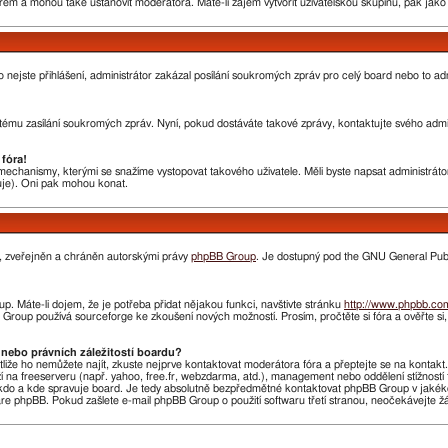
rem a mohou také ustanovit moderátora. Máte-li zájem vytvořit uživatelskou skupinu, pak jak
nebo nejste přihlášení, administrátor zakázal posílání soukromých zpráv pro celý board nebo to 
ému zasílání soukromých zpráv. Nyní, pokud dostáváte takové zprávy, kontaktujte svého admini
fóra!
chanismy, kterými se snažíme vystopovat takového uživatele. Měli byste napsat administrátorovi
huje). Oni pak mohou konat.
n, zveřejněn a chráněn autorskými právy
phpBB Group
. Je dostupný pod the GNU General Publi
. Máte-li dojem, že je potřeba přidat nějakou funkci, navštivte stránku
http://www.phpbb.co
roup používá sourceforge ke zkoušení nových možností. Prosím, pročtěte si fóra a ověřte si
nebo právních záležitostí boardu?
stliže ho nemůžete najít, zkuste nejprve kontaktovat moderátora fóra a přeptejte se na kontak
ží na freeserveru (např. yahoo, free.fr, webzdarma, atd.), management nebo oddělení stížnost
do a kde spravuje board. Je tedy absolutně bezpředmětné kontaktovat phpBB Group v jakékoliv 
 phpBB. Pokud zašlete e-mail phpBB Group o použití softwaru třetí stranou, neočekávejte 