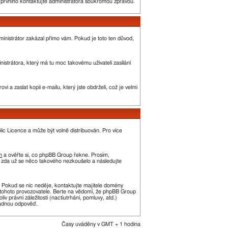
o prvního kontaktujte administrátora soukromou zprávou.
administrátor zakázal přímo vám. Pokud je toto ten důvod,
strátora, který má tu moc takovému uživateli zasílání
 a zaslat kopii e-mailu, který jste obdrželi, což je velmi
c Licence a může být volně distribuován. Pro více
m
a ověřte si, co phpBB Group řekne. Prosím,
, zda už se něco takového nezkoušelo a následujte
t. Pokud se nic neděje, kontaktujte majitele domény
í tohoto provozovatele. Berte na vědomí, že phpBB Group
právní záležitosti (nactiutrhání, pomluvy, atd.)
žádnou odpověď.
Časy uváděny v GMT + 1 hodina