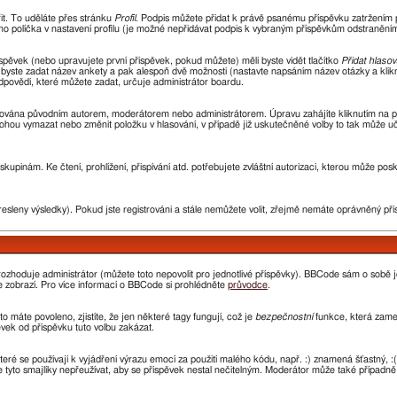
řit. To uděláte přes stránku
Profil
. Podpis můžete přidat k právě psanému příspěvku zatržením
ho políčka v nastavení profilu (je možné nepřidávat podpis k vybraným příspěvkům odstraněním 
spěvek (nebo upravujete první příspěvek, pokud můžete) měli byste vidět tlačítko
Přidat hlasov
i byste zadat název ankety a pak alespoň dvě možnosti (nastavte napsáním název otázky a kli
ovědí, které můžete zadat, určuje administrátor boardu.
avována původním autorem, moderátorem nebo administrátorem. Úpravu zahájíte kliknutím na prv
ohou vymazat nebo změnit položku v hlasování, v případě již uskutečněné volby to tak může uč
kupinám. Ke čtení, prohlížení, přispívání atd. potřebujete zvláštní autorizaci, kterou může pos
resleny výsledky). Pokud jste registrováni a stále nemůžete volit, zřejmě nemáte oprávněný pří
ozhoduje administrátor (můžete toto nepovolit pro jednotlivé příspěvky). BBCode sám o sobě 
 se zobrazí. Pro více informací o BBCode si prohlédněte
průvodce
.
o máte povoleno, zjistíte, že jen některé tagy fungují, což je
bezpečnostní
funkce, která zamez
ek od příspěvku tuto volbu zakázat.
které se používají k vyjádření výrazu emocí za použití malého kódu, např. :) znamená šťastný
e tyto smajlíky nepřeužívat, aby se příspěvek nestal nečitelným. Moderátor může také případn