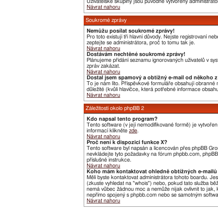
Uživatelské skupiny jsou původně vytvořeny administráto
Návrat nahoru
Soukromé zprávy
Nemůžu posílat soukromé zprávy!
Pro toto existují tři hlavní důvody. Nejste registrovaní 
zeptejte se administrátora, proč to tomu tak je.
Návrat nahoru
Dostávám nechtěné soukromé zprávy!
Plánujeme přidání seznamu ignorovaných uživatelů v syst
zpráv zakázat.
Návrat nahoru
Dostal jsem spamový a obtížný e-mail od někoho z 
To je nám líto. Příspěvkové formuláře obsahují obranné me
důležité (kvůli hlavičce, která potřebné informace obsa
Návrat nahoru
Záležitosti okolo phpBB 2
Kdo napsal tento program?
Tento software (v její nemodifikované formě) je vytvoře
informací klikněte
zde
.
Návrat nahoru
Proč není k dispozici funkce X?
Tento software byl napsán a licencován přes phpBB Group
nevkládejte tyto požadavky na fórum phpbb.com, phpBB G
příslušné instrukce.
Návrat nahoru
Koho mám kontaktovat ohledně obtížných e-mailů 
Měli byste kontaktovat administrátora tohoto boardu. Je
(zkuste vyhledat na "whois") nebo, pokud tato služba bě
nemá vůbec žádnou moc a nemůže nijak ovlivnit to jak, k
nepřímo spojený s phpbb.com nebo se samotným software
Návrat nahoru