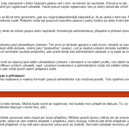
u časy zobrazené v jiném časovém pásmu než v tom, ve kterém se nacházíte. Pokud je to tak, 
en registrovaní uživatelé. Takže pokud nejste registrováni, toto je dobrý důvod tak učinit!
sto se liší od toho správného, pak tou nejpravděpodobnější odpovědí je, že se jedná o letní čas
odinový rozdíl. Řešením může být posunutí časového pásma o jednu hodinu po dobu trvání letn
j nikdo do tohoto jazyka zatím nepřeložil. Kontaktujte administrátora, případně si překlad vytvo
a obrázky pod uživatelským jménem. Ten první je obrázek spojený s vaší úrovní, obvykle ve tvar
házet větší obrázek, známý jako "postavička" (avatar), což je vlastně unikátní obrázek každého 
okud nemůžete využívat postavičky, pak právě tehdy toto administrátoři zakázali, a vy byste se m
ovně se objevují pod vaším uživatelským jménem v tématech a na vašem profilu, což záleží na
ntifikaci určitých uživatelů, např. označení moderátorů a administrátorů může mít zvláštní vzh
r pak může počet vašich příspěvků snížit.
ván k přihlášení!
 přes nastavený e-mailový formulář (pokud administrátor tuto možnost povolil). Toto opatření 
óra nebo tématu. Možná bude nutné se registrovat, než budete moci přispět do diskuze. To, co
ůžete hlasovat v tomto fóru, atd.
).
můžete upravovat nebo mazat jen svoje příspěvky. Můžete upravit zprávu (někdy jen do omezen
íte, objeví se vám malinký dodatek u příspěvku, který ukazuje, kolikrát jste tento příspěvek 
li příspěvek (ti by měli sami zanechat vzkaz proč jej změnili). Normální uživatelé nemohou p