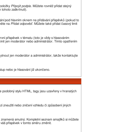
 položky
Připojit podpis
. Můžete rovněž přidat stejný
tohoto zaškrtnutí).
ání
pod hlavním oknem na přidávání příspěvků (pokud to
kněte na
Přidat odpověď
. Můžete také přidat časový limit
ní příspěvek v tématu (toto je vždy s hlasováním
init jen moderátor nebo administrátor. Tímto opatřením
kytnout jen moderátor a administrátor, takže kontaktujte
stup nebo je hlasování již ukončeno.
je podobný stylu HTML, tagy jsou uzavřeny v hranatých
í zneužití nebo zničení vzhledu či způsobení jiných
, :( znamená smutný. Kompletní seznam smajlíků si můžete
ě váš příspěvek v tomto směru změnit.