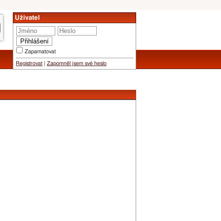
Uživatel
Zapamatovat
Registrovat
|
Zapomněl jsem své heslo