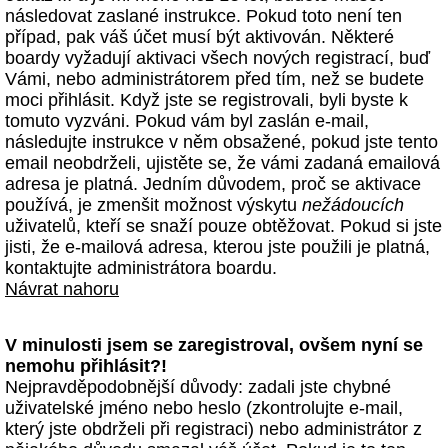
následovat zaslané instrukce. Pokud toto není ten
případ, pak váš účet musí být aktivován. Některé
boardy vyžadují aktivaci všech nových registrací, buď
Vámi, nebo administrátorem před tím, než se budete
moci přihlásit. Když jste se registrovali, byli byste k
tomuto vyzváni. Pokud vám byl zaslán e-mail,
následujte instrukce v něm obsažené, pokud jste tento
email neobdrželi, ujistěte se, že vámi zadaná emailová
adresa je platná. Jedním důvodem, proč se aktivace
používá, je zmenšit možnost výskytu
nežádoucích
uživatelů, kteří se snaží pouze obtěžovat. Pokud si jste
jisti, že e-mailová adresa, kterou jste použili je platná,
kontaktujte administrátora boardu.
Návrat nahoru
V minulosti jsem se zaregistroval, ovšem nyní se
nemohu přihlásit?!
Nejpravděpodobnější důvody: zadali jste chybné
uživatelské jméno nebo heslo (zkontrolujte e-mail,
který jste obdrželi při registraci) nebo administrátor z