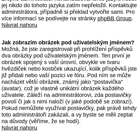
jej nikdo do tohoto jazyka zatím nepřeložil. Kontaktujte
administrátora, případně si překlad vytvořte sami. Pro
více informací se podívejte na stránky
phpBB Group
.
Návrat nahoru
Jak zobrazím obrázek pod uživatelským jménem?
Možná, že jste zaregistrovali při prohlížení příspěvků
dva obrázky pod uživatelským jménem. Ten první je
obrázek spojený s vaší úrovní, obvykle ve tvaru
hvězdiček nebo kostiček ukazující, kolik příspěvků jste
již přidali nebo vaší pozici ve fóru. Pod ním se může
nacházet větší obrázek, známý jako "postavička"
(avatar), což je vlastně unikátní obrázek každého
uživatele. Záleží na administrátorovi, zda postavičky
povolí či jak s nimi naloží (v jaké podobě se zobrazí).
Pokud nemůžete využívat postavičky, pak právě tehdy
toto administrátoři zakázali, a vy byste se měli zeptat
na důvody (věříme, že se hodí).
Návrat nahoru