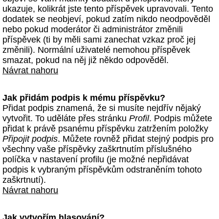
ukazuje, kolikrát jste tento příspěvek upravovali. Tento
dodatek se neobjeví, pokud zatím nikdo neodpověděl
nebo pokud moderátor či administrátor změnili
příspěvek (ti by měli sami zanechat vzkaz proč jej
změnili). Normální uživatelé nemohou příspěvek
smazat, pokud na něj již někdo odpověděl.
Návrat nahoru
Jak přidám podpis k mému příspěvku?
Přidat podpis znamená, že si musíte nejdřív nějaký
vytvořit. To uděláte přes stránku
Profil
. Podpis můžete
přidat k právě psanému příspěvku zatržením položky
Připojit podpis
. Můžete rovněž přidat stejný podpis pro
všechny vaše příspěvky zaškrtnutím příslušného
políčka v nastavení profilu (je možné nepřidávat
podpis k vybraným příspěvkům odstraněním tohoto
zaškrtnutí).
Návrat nahoru
Jak vytvořím hlasování?