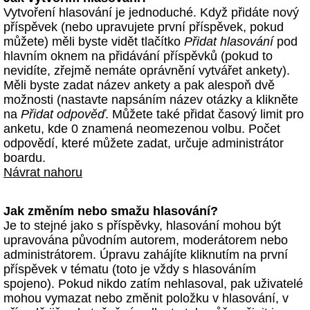
Vytvoření hlasování je jednoduché. Když přidáte nový
příspěvek (nebo upravujete první příspěvek, pokud
můžete) měli byste vidět tlačítko
Přidat hlasování
pod
hlavním oknem na přidávání příspěvků (pokud to
nevidíte, zřejmě nemáte oprávnění vytvářet ankety).
Měli byste zadat název ankety a pak alespoň dvě
možnosti (nastavte napsáním název otázky a klikněte
na
Přidat odpověď
. Můžete také přidat časový limit pro
anketu, kde 0 znamená neomezenou volbu. Počet
odpovědí, které můžete zadat, určuje administrátor
boardu.
Návrat nahoru
Jak změním nebo smažu hlasování?
Je to stejné jako s příspěvky, hlasování mohou být
upravována původním autorem, moderátorem nebo
administrátorem. Úpravu zahájíte kliknutím na první
příspěvek v tématu (toto je vždy s hlasováním
spojeno). Pokud nikdo zatím nehlasoval, pak uživatelé
mohou vymazat nebo změnit položku v hlasování, v