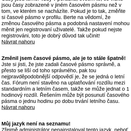
jsou časy zobrazené v jiném časovém pásmu než v
tom, ve kterém se nacházíte. Pokud je to tak, změňte
si časové pásmo v profilu. Berte na vědomí, že
změnou časového pásma a podobná nastavení mohou
měnit jen registrovaní uživatelé. Takže pokud nejste
registrováni, toto je dobrý důvod tak učinit!
Návrat nahoru
Změnil jsem časové pásmo, ale je to stále špatně!
Jste si jisti, že jste zadali časové pásmo správně, a
přesto se liší od toho správného, pak tou
nejpravděpodobnější odpovědí je, že se jedná o letní
čas. Fórum není stavěno na uplatňování rozdílu mezi
standardním a letním časem, takže se může jednat o 1
hodinový rozdíl. Řešením může být posunutí časového
pásma o jednu hodinu po dobu trvání letního času.
Návrat nahoru
Můj jazyk není na seznamu!
Zřejmě administrátor nenainstaloval tento jazyk, neboť