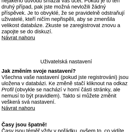
nějakého důvodu smazal váš účet. Pokud je to ten
druhý případ, pak jste možná nevložili žádný
příspěvek. Je to obvyklé, že se pravidelně odstraňují
uživatelé, kteří ničím nepřispěli, aby se zmenšila
velikost databáze. Zkuste se zaregistrovat znovu a
zapojte se do diskuzí.
Návrat nahoru
Uživatelská nastavení
Jak změním svoje nastavení?
Všechna vaše nastavení (pokud jste registrováni) jsou
uložena v databázi. Ke změně stačí kliknout na odkaz
Profil
(obvykle se nachází v horní části stránky, ale
nemusí to být pravidlem). Takto si můžete změnit
veškerá svá nastavení.
Návrat nahoru
Časy jsou špatně!
Časy jsou téměř vždy v pořádku, ovšem to, co vidíte