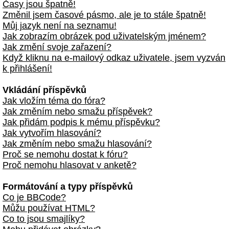
Časy jsou špatně!
Změnil jsem časové pásmo, ale je to stále špatně!
Můj jazyk není na seznamu!
Jak zobrazím obrázek pod uživatelským jménem?
Jak změní svoje zařazení?
Když kliknu na e-mailový odkaz uživatele, jsem vyzván
k přihlášení!
Vkládání příspěvků
Jak vložím téma do fóra?
Jak změním nebo smažu příspěvek?
Jak přidám podpis k mému příspěvku?
Jak vytvořím hlasování?
Jak změním nebo smažu hlasování?
Proč se nemohu dostat k fóru?
Proč nemohu hlasovat v anketě?
Formátování a typy příspěvků
Co je BBCode?
Můžu používat HTML?
Co to jsou smajlíky?