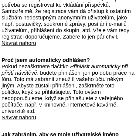
potřeba se registrovat ke vkládání příspěvků.
Samozřejmě, že registrace vám dá přístup k ostatním
službám nedostupným anonymním uživatelům, jako
např. postavičky, soukromé zprávy, posílání e-mailů
uživatelům, přihlášení do skupin, atd. Vřele vám tedy
registraci doporučujeme. Zabere to jen pár chvil.
Návrat nahoru
Proč jsem automaticky odhlášen?
Pokud nezaškrtnete tlačítko
Přihlásit automaticky při
příští návštěvě
, budete přihlášeni jen po dobu práce na
fóru. Toto má zabránit zneužití vašeho účtu někým
jiným. Abyste zůstali přihlášeni, zaškrtněte toto
políčko, když se přihlašujete. Toto ovšem
nedoporučujeme, když se přihlašujete z veřejného
počítače, např. v knihovně, internetové kavárně,
univerzitě atd.
Návrat nahoru
Jak zabráním, aby se moje uživatelské jméno