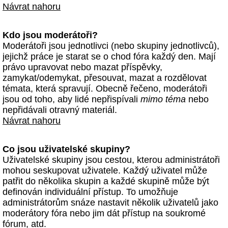
Návrat nahoru
Kdo jsou moderátoři?
Moderátoři jsou jednotlivci (nebo skupiny jednotlivců),
jejichž práce je starat se o chod fóra každý den. Mají
právo upravovat nebo mazat příspěvky,
zamykat/odemykat, přesouvat, mazat a rozdělovat
témata, která spravují. Obecně řečeno, moderátoři
jsou od toho, aby lidé nepřispívali
mimo téma
nebo
nepřidávali otravný materiál.
Návrat nahoru
Co jsou uživatelské skupiny?
Uživatelské skupiny jsou cestou, kterou administrátoři
mohou seskupovat uživatele. Každý uživatel může
patřit do několika skupin a každé skupině může být
definován individuální přístup. To umožňuje
administrátorům snáze nastavit několik uživatelů jako
moderátory fóra nebo jim dát přístup na soukromé
fórum, atd.