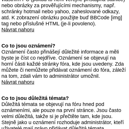
nebo obrázky za prověřujícími mechanismy, např.
schránky hotmail nebo yahoo, zaheslované odkazy,
atd. K zobrazení obrázku použijte buď BBCode [img]
tag nebo příslušné HTML (je-li povoleno).
Návrat nahoru
Co to jsou oznámení?
Oznámení často přinášejí důležité informace a měli
byste je číst co nejdříve. Oznámení se objevují na
horní části každé stránky fóra, kde jsou uvedeny. Zda
můžete či nemůžete přidávat oznámení do fóra, záleží
na tom, zdali vám to administrátor umožnil.
Návrat nahoru
Co to jsou důležitá témata?
Důležitá témata se objevují na fóru hned pod
oznámeními, ale pouze na první stránce. Jsou často
velmi důležitá, takže si je přečtěte tam, kde jsou.
Stejně jako u oznámení rozhoduje administrátor, kteří
uživatelé mají právo přidávat důležitá témata.