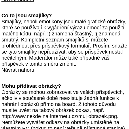
Co to jsou smajlíky?
Smajlíky, neboli emotikony jsou malé grafické obrázky,
které se používají k vyjádření výrazu emocí za použití
malého kódu, např. :) znamená šťastný, :( znamená
smutný. Kompletní seznam smajlíků si můžete
prohlédnout přes příspěvkový formulář. Prosím, snažte
se tyto smajlíky nepřeužívat, aby se příspěvek nestal
nečitelným. Moderátor může také případně váš
příspěvek v tomto směru změnit.
Návrat nahoru
Mohu přidávat obrázky?
Obrázky se mohou zobrazovat ve vašich příspěvcích,
ačkoliv v současné době neexistuje žádná funkce k
nahrání obrázků přímo na board. Z tohoto důvodu
musíte uvést na takový obrázek odkaz, např.
http://www.nekde-na-internetu.cz/muj-obrazek.png.
Nemůžete vytvářet odkazy na obrázky umístěné na
vlastním PC (pokud to není veřejně přístupná stanice)