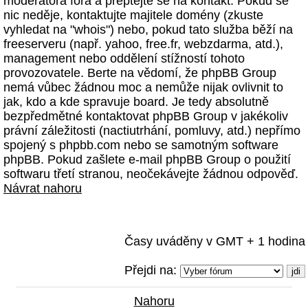
moderátora fóra a přeptejte se na kontakt. Pokud se
nic neděje, kontaktujte majitele domény (zkuste
vyhledat na "whois") nebo, pokud tato služba běží na
freeserveru (např. yahoo, free.fr, webzdarma, atd.),
management nebo oddělení stížností tohoto
provozovatele. Berte na vědomí, že phpBB Group
nemá vůbec žádnou moc a nemůže nijak ovlivnit to
jak, kdo a kde spravuje board. Je tedy absolutně
bezpředmětné kontaktovat phpBB Group v jakékoliv
právní záležitosti (nactiutrhání, pomluvy, atd.) nepřímo
spojený s phpbb.com nebo se samotným software
phpBB. Pokud zašlete e-mail phpBB Group o použití
softwaru třetí stranou, neočekávejte žádnou odpověď.
Návrat nahoru
Časy uváděny v GMT + 1 hodina
Přejdi na:
Nahoru