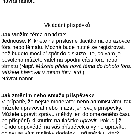
Návrat nahoru
Vkládání příspěvků
Jak vložím téma do fóra?
Jednouše. Klikněte na příslušné tlačítko na obrazovce
fóra nebo tématu. Možná bude nutné se registrovat,
než budete moci přispět do diskuze. To, co vám je
povoleno můžete vidět na spodní části fóra nebo
tématu (Např.
Můžete přidat nová téma do tohoto fóra,
Můžete hlasovat v tomto fóru, atd.
).
Návrat nahoru
Jak změním nebo smažu příspěvek?
V případě, že nejste moderátor nebo administrátor, tak
můžete upravovat nebo mazat jen svoje příspěvky.
Můžete upravit zprávu (někdy jen do omezeného času
po přispění) kliknutím na tlačítko
upravit
. Pokud již
někdo odpověděl na váš příspěvek a vy ho upravíte,
objeví se vám malinký dodatek u příspěvku, který