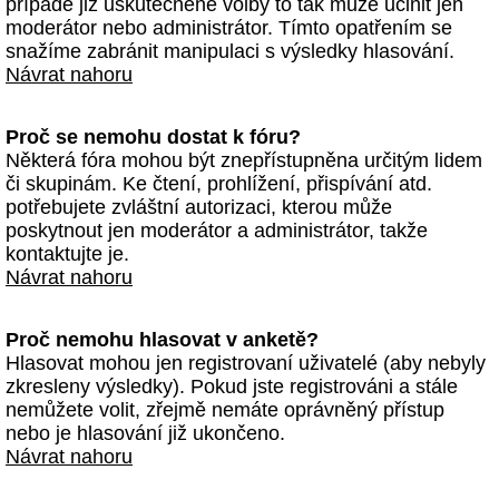
případě již uskutečněné volby to tak může učinit jen
moderátor nebo administrátor. Tímto opatřením se
snažíme zabránit manipulaci s výsledky hlasování.
Návrat nahoru
Proč se nemohu dostat k fóru?
Některá fóra mohou být znepřístupněna určitým lidem
či skupinám. Ke čtení, prohlížení, přispívání atd.
potřebujete zvláštní autorizaci, kterou může
poskytnout jen moderátor a administrátor, takže
kontaktujte je.
Návrat nahoru
Proč nemohu hlasovat v anketě?
Hlasovat mohou jen registrovaní uživatelé (aby nebyly
zkresleny výsledky). Pokud jste registrováni a stále
nemůžete volit, zřejmě nemáte oprávněný přístup
nebo je hlasování již ukončeno.
Návrat nahoru