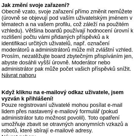
Jak změní svoje zařazení?
Obecně vzato, svoje zařazení přímo změnit nemůžete
(úrovně se objevují pod vaším uživatelským jménem v
tématech a na vašem profilu, což záleží na použitém
vzhledu). Většina boardů používají hodnocení úrovní k
rozlišení počtu vámi přidaných příspěvků a k
identifikaci určitých uživatelů, např. označení
moderátorů a administrátorů může mít zvláštní vzhled.
Prosím, nezatěžujte board zbytečným přispíváním jen,
abyste dosáhli vyšší úrovně. Moderátor nebo
administrátor pak může počet vašich příspěvků snížit.
Návrat nahoru
Když kliknu na e-mailový odkaz uživatele, jsem
vyzván k přihlášení!
Pouze registrovaní uživatelé mohou posílat e-mail
lidem přes nastavený e-mailový formulář (pokud
administrátor tuto možnost povolil). Toto opatření
umožňuje zbavit se otravných anonymních vzkazů a
robotů, které sbírají e-mailové adresy.