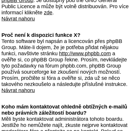
phpBB Group
. Je dostupný pod the GNU General
Public Licence a může být volně distribuován. Pro více
informací klikněte
zde
.
Návrat nahoru
Proč není k dispozici funkce X?
Tento software byl napsán a licencován přes phpBB
Group. Máte-li dojem, že je potřeba přidat nějakou
funkci, navštivte stránku
http://www.phpbb.com
a
ověřte si, co phpBB Group řekne. Prosím, nevkládejte
tyto požadavky na fórum phpbb.com, phpBB Group
používá sourceforge ke zkoušení nových možností.
Prosím, pročtěte si fóra a ověřte si, zda už se něco
takového nezkoušelo a následujte příslušné instrukce.
Návrat nahoru
Koho mám kontaktovat ohledně obtížných e-mailů
nebo právních záležitostí boardu?
Měli byste kontaktovat administrátora tohoto boardu.
Jestliže ho nemůžete najít, zkuste nejprve kontaktovat