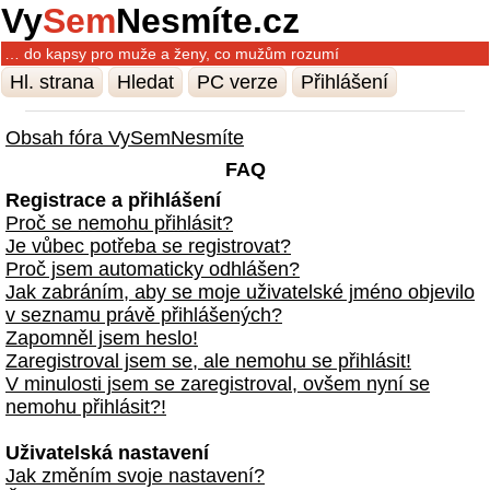
Vy
Sem
Nesmíte.cz
… do kapsy pro muže a ženy, co mužům rozumí
Hl. strana
Hledat
PC verze
Přihlášení
Obsah fóra VySemNesmíte
FAQ
Registrace a přihlášení
Proč se nemohu přihlásit?
Je vůbec potřeba se registrovat?
Proč jsem automaticky odhlášen?
Jak zabráním, aby se moje uživatelské jméno objevilo
v seznamu právě přihlášených?
Zapomněl jsem heslo!
Zaregistroval jsem se, ale nemohu se přihlásit!
V minulosti jsem se zaregistroval, ovšem nyní se
nemohu přihlásit?!
Uživatelská nastavení
Jak změním svoje nastavení?