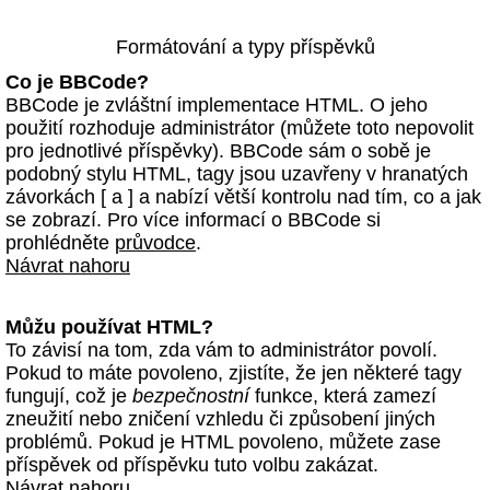
Formátování a typy příspěvků
Co je BBCode?
BBCode je zvláštní implementace HTML. O jeho
použití rozhoduje administrátor (můžete toto nepovolit
pro jednotlivé příspěvky). BBCode sám o sobě je
podobný stylu HTML, tagy jsou uzavřeny v hranatých
závorkách [ a ] a nabízí větší kontrolu nad tím, co a jak
se zobrazí. Pro více informací o BBCode si
prohlédněte
průvodce
.
Návrat nahoru
Můžu používat HTML?
To závisí na tom, zda vám to administrátor povolí.
Pokud to máte povoleno, zjistíte, že jen některé tagy
fungují, což je
bezpečnostní
funkce, která zamezí
zneužití nebo zničení vzhledu či způsobení jiných
problémů. Pokud je HTML povoleno, můžete zase
příspěvek od příspěvku tuto volbu zakázat.
Návrat nahoru