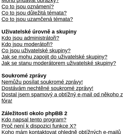
Mohu přidávat obrázky?
Co to jsou oznámení?
Co to jsou důležitá témata?
Co to jsou uzamčená témata?
Uživatelské úrovně a skupiny
Kdo jsou administrátoři?
Kdo jsou moderátoři?
Co jsou uživatelské skupiny?
Jak se mohu zapojit do uživatelské skupiny?
Jak se stanu moderátorem uživatelské skupiny?
Soukromé zprávy
Nemůžu posílat soukromé zprávy!
Dostávám nechtěné soukromé zprávy!
Dostal jsem spamový a obtížný e-mail od někoho z
fóra!
Záležitosti okolo phpBB 2
Kdo napsal tento program?
Proč není k dispozici funkce X?
Koho mám kontaktovat ohledně obtížných e-mailů