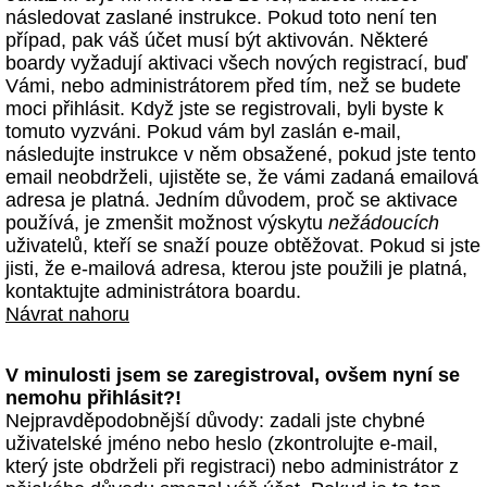
následovat zaslané instrukce. Pokud toto není ten
případ, pak váš účet musí být aktivován. Některé
boardy vyžadují aktivaci všech nových registrací, buď
Vámi, nebo administrátorem před tím, než se budete
moci přihlásit. Když jste se registrovali, byli byste k
tomuto vyzváni. Pokud vám byl zaslán e-mail,
následujte instrukce v něm obsažené, pokud jste tento
email neobdrželi, ujistěte se, že vámi zadaná emailová
adresa je platná. Jedním důvodem, proč se aktivace
používá, je zmenšit možnost výskytu
nežádoucích
uživatelů, kteří se snaží pouze obtěžovat. Pokud si jste
jisti, že e-mailová adresa, kterou jste použili je platná,
kontaktujte administrátora boardu.
Návrat nahoru
V minulosti jsem se zaregistroval, ovšem nyní se
nemohu přihlásit?!
Nejpravděpodobnější důvody: zadali jste chybné
uživatelské jméno nebo heslo (zkontrolujte e-mail,
který jste obdrželi při registraci) nebo administrátor z