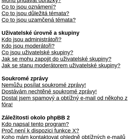
Mohu přidávat obrázky?
Co to jsou oznámení?
Co to jsou důležitá témata?
Co to jsou uzamčená témata?
Uživatelské úrovně a skupiny
Kdo jsou administrátoři?
Kdo jsou moderátoři?
Co jsou uživatelské skupiny?
Jak se mohu zapojit do uživatelské skupiny?
Jak se stanu moderátorem uživatelské skupiny?
Soukromé zprávy
Nemůžu posílat soukromé zprávy!
Dostávám nechtěné soukromé zprávy!
Dostal jsem spamový a obtížný e-mail od někoho z
fóra!
Záležitosti okolo phpBB 2
Kdo napsal tento program?
Proč není k dispozici funkce X?
Koho mám kontaktovat ohledně obtížných e-mailů