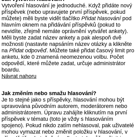
Vytvoření hlasování je jednoduché. Když přidáte nový
příspěvek (nebo upravujete první příspěvek, pokud
můžete) měli byste vidět tlačítko
Přidat hlasování
pod
hlavním oknem na přidávání příspěvků (pokud to
nevidíte, zřejmě nemáte oprávnění vytvářet ankety).
Měli byste zadat název ankety a pak alespoň dvě
možnosti (nastavte napsáním název otázky a klikněte
na
Přidat odpověď
. Můžete také přidat časový limit pro
anketu, kde 0 znamená neomezenou volbu. Počet
odpovědí, které můžete zadat, určuje administrátor
boardu.
Návrat nahoru
Jak změním nebo smažu hlasování?
Je to stejné jako s příspěvky, hlasování mohou být
upravována původním autorem, moderátorem nebo
administrátorem. Úpravu zahájíte kliknutím na první
příspěvek v tématu (toto je vždy s hlasováním
spojeno). Pokud nikdo zatím nehlasoval, pak uživatelé
mohou vymazat nebo změnit položku v hlasování, v