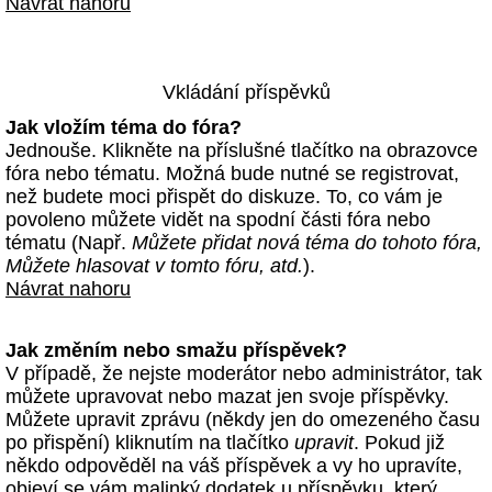
Návrat nahoru
Vkládání příspěvků
Jak vložím téma do fóra?
Jednouše. Klikněte na příslušné tlačítko na obrazovce
fóra nebo tématu. Možná bude nutné se registrovat,
než budete moci přispět do diskuze. To, co vám je
povoleno můžete vidět na spodní části fóra nebo
tématu (Např.
Můžete přidat nová téma do tohoto fóra,
Můžete hlasovat v tomto fóru, atd.
).
Návrat nahoru
Jak změním nebo smažu příspěvek?
V případě, že nejste moderátor nebo administrátor, tak
můžete upravovat nebo mazat jen svoje příspěvky.
Můžete upravit zprávu (někdy jen do omezeného času
po přispění) kliknutím na tlačítko
upravit
. Pokud již
někdo odpověděl na váš příspěvek a vy ho upravíte,
objeví se vám malinký dodatek u příspěvku, který