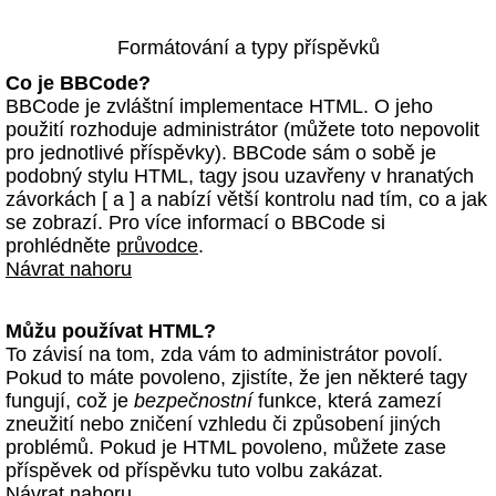
Formátování a typy příspěvků
Co je BBCode?
BBCode je zvláštní implementace HTML. O jeho
použití rozhoduje administrátor (můžete toto nepovolit
pro jednotlivé příspěvky). BBCode sám o sobě je
podobný stylu HTML, tagy jsou uzavřeny v hranatých
závorkách [ a ] a nabízí větší kontrolu nad tím, co a jak
se zobrazí. Pro více informací o BBCode si
prohlédněte
průvodce
.
Návrat nahoru
Můžu používat HTML?
To závisí na tom, zda vám to administrátor povolí.
Pokud to máte povoleno, zjistíte, že jen některé tagy
fungují, což je
bezpečnostní
funkce, která zamezí
zneužití nebo zničení vzhledu či způsobení jiných
problémů. Pokud je HTML povoleno, můžete zase
příspěvek od příspěvku tuto volbu zakázat.
Návrat nahoru