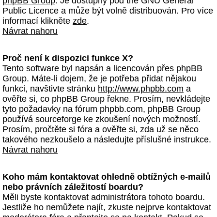
phpBB Group
. Je dostupný pod the GNU General
Public Licence a může být volně distribuován. Pro více
informací klikněte
zde
.
Návrat nahoru
Proč není k dispozici funkce X?
Tento software byl napsán a licencován přes phpBB
Group. Máte-li dojem, že je potřeba přidat nějakou
funkci, navštivte stránku
http://www.phpbb.com
a
ověřte si, co phpBB Group řekne. Prosím, nevkládejte
tyto požadavky na fórum phpbb.com, phpBB Group
používá sourceforge ke zkoušení nových možností.
Prosím, pročtěte si fóra a ověřte si, zda už se něco
takového nezkoušelo a následujte příslušné instrukce.
Návrat nahoru
Koho mám kontaktovat ohledně obtížných e-mailů
nebo právních záležitostí boardu?
Měli byste kontaktovat administrátora tohoto boardu.
Jestliže ho nemůžete najít, zkuste nejprve kontaktovat