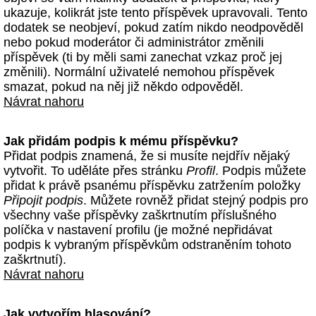
ukazuje, kolikrát jste tento příspěvek upravovali. Tento
dodatek se neobjeví, pokud zatím nikdo neodpověděl
nebo pokud moderátor či administrátor změnili
příspěvek (ti by měli sami zanechat vzkaz proč jej
změnili). Normální uživatelé nemohou příspěvek
smazat, pokud na něj již někdo odpověděl.
Návrat nahoru
Jak přidám podpis k mému příspěvku?
Přidat podpis znamená, že si musíte nejdřív nějaký
vytvořit. To uděláte přes stránku
Profil
. Podpis můžete
přidat k právě psanému příspěvku zatržením položky
Připojit podpis
. Můžete rovněž přidat stejný podpis pro
všechny vaše příspěvky zaškrtnutím příslušného
políčka v nastavení profilu (je možné nepřidávat
podpis k vybraným příspěvkům odstraněním tohoto
zaškrtnutí).
Návrat nahoru
Jak vytvořím hlasování?