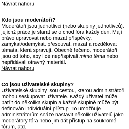
Návrat nahoru
Kdo jsou moderátoři?
Moderátoři jsou jednotlivci (nebo skupiny jednotlivců),
jejichž práce je starat se o chod fóra každý den. Mají
právo upravovat nebo mazat příspěvky,
zamykat/odemykat, přesouvat, mazat a rozdělovat
témata, která spravují. Obecně řečeno, moderátoři
jsou od toho, aby lidé nepřispívali
mimo téma
nebo
nepřidávali otravný materiál.
Návrat nahoru
Co jsou uživatelské skupiny?
Uživatelské skupiny jsou cestou, kterou administrátoři
mohou seskupovat uživatele. Každý uživatel může
patřit do několika skupin a každé skupině může být
definován individuální přístup. To umožňuje
administrátorům snáze nastavit několik uživatelů jako
moderátory fóra nebo jim dát přístup na soukromé
fórum, atd.