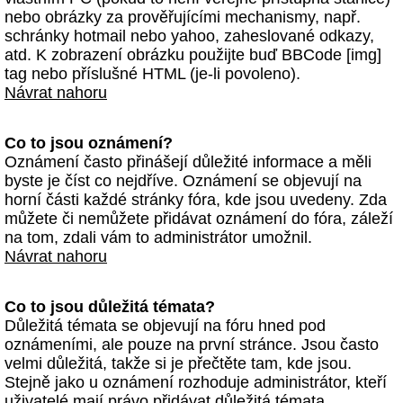
nebo obrázky za prověřujícími mechanismy, např.
schránky hotmail nebo yahoo, zaheslované odkazy,
atd. K zobrazení obrázku použijte buď BBCode [img]
tag nebo příslušné HTML (je-li povoleno).
Návrat nahoru
Co to jsou oznámení?
Oznámení často přinášejí důležité informace a měli
byste je číst co nejdříve. Oznámení se objevují na
horní části každé stránky fóra, kde jsou uvedeny. Zda
můžete či nemůžete přidávat oznámení do fóra, záleží
na tom, zdali vám to administrátor umožnil.
Návrat nahoru
Co to jsou důležitá témata?
Důležitá témata se objevují na fóru hned pod
oznámeními, ale pouze na první stránce. Jsou často
velmi důležitá, takže si je přečtěte tam, kde jsou.
Stejně jako u oznámení rozhoduje administrátor, kteří
uživatelé mají právo přidávat důležitá témata.