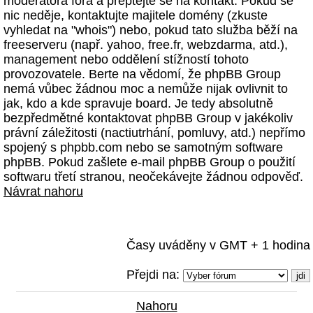
moderátora fóra a přeptejte se na kontakt. Pokud se
nic neděje, kontaktujte majitele domény (zkuste
vyhledat na "whois") nebo, pokud tato služba běží na
freeserveru (např. yahoo, free.fr, webzdarma, atd.),
management nebo oddělení stížností tohoto
provozovatele. Berte na vědomí, že phpBB Group
nemá vůbec žádnou moc a nemůže nijak ovlivnit to
jak, kdo a kde spravuje board. Je tedy absolutně
bezpředmětné kontaktovat phpBB Group v jakékoliv
právní záležitosti (nactiutrhání, pomluvy, atd.) nepřímo
spojený s phpbb.com nebo se samotným software
phpBB. Pokud zašlete e-mail phpBB Group o použití
softwaru třetí stranou, neočekávejte žádnou odpověď.
Návrat nahoru
Časy uváděny v GMT + 1 hodina
Přejdi na:
Nahoru