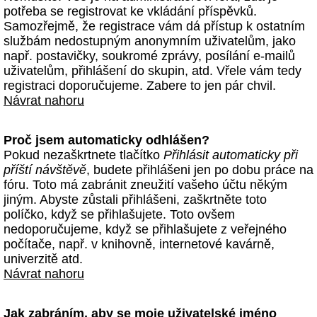
potřeba se registrovat ke vkládání příspěvků.
Samozřejmě, že registrace vám dá přístup k ostatním
službám nedostupným anonymním uživatelům, jako
např. postavičky, soukromé zprávy, posílání e-mailů
uživatelům, přihlášení do skupin, atd. Vřele vám tedy
registraci doporučujeme. Zabere to jen pár chvil.
Návrat nahoru
Proč jsem automaticky odhlášen?
Pokud nezaškrtnete tlačítko
Přihlásit automaticky při
příští návštěvě
, budete přihlášeni jen po dobu práce na
fóru. Toto má zabránit zneužití vašeho účtu někým
jiným. Abyste zůstali přihlášeni, zaškrtněte toto
políčko, když se přihlašujete. Toto ovšem
nedoporučujeme, když se přihlašujete z veřejného
počítače, např. v knihovně, internetové kavárně,
univerzitě atd.
Návrat nahoru
Jak zabráním, aby se moje uživatelské jméno