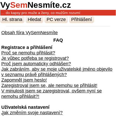
Vy
Sem
Nesmíte.cz
… do kapsy pro muže a ženy, co mužům rozumí
Hl. strana
Hledat
PC verze
Přihlášení
Obsah fóra VySemNesmíte
FAQ
Registrace a přihlášení
Proč se nemohu přihlásit?
Je vůbec potřeba se registrovat?
Proč jsem automaticky odhlášen?
Jak zabráním, aby se moje uživatelské jméno objevilo
v seznamu právě přihlášených?
Zapomněl jsem heslo!
Zaregistroval jsem se, ale nemohu se přihlásit!
V minulosti jsem se zaregistroval, ovšem nyní se
nemohu přihlásit?!
Uživatelská nastavení
Jak změním svoje nastavení?