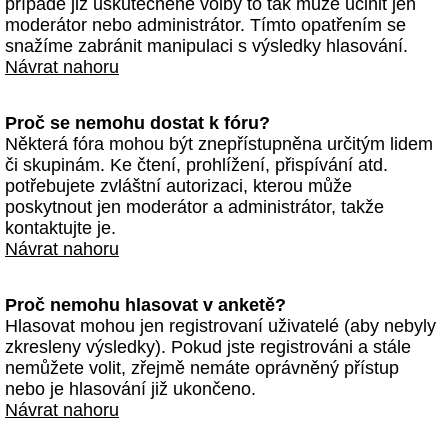
případě již uskutečněné volby to tak může učinit jen
moderátor nebo administrátor. Tímto opatřením se
snažíme zabránit manipulaci s výsledky hlasování.
Návrat nahoru
Proč se nemohu dostat k fóru?
Některá fóra mohou být znepřístupněna určitým lidem
či skupinám. Ke čtení, prohlížení, přispívání atd.
potřebujete zvláštní autorizaci, kterou může
poskytnout jen moderátor a administrátor, takže
kontaktujte je.
Návrat nahoru
Proč nemohu hlasovat v anketě?
Hlasovat mohou jen registrovaní uživatelé (aby nebyly
zkresleny výsledky). Pokud jste registrováni a stále
nemůžete volit, zřejmě nemáte oprávněný přístup
nebo je hlasování již ukončeno.
Návrat nahoru