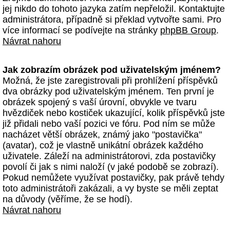
jej nikdo do tohoto jazyka zatím nepřeložil. Kontaktujte
administrátora, případně si překlad vytvořte sami. Pro
více informací se podívejte na stránky
phpBB Group
.
Návrat nahoru
Jak zobrazím obrázek pod uživatelským jménem?
Možná, že jste zaregistrovali při prohlížení příspěvků
dva obrázky pod uživatelským jménem. Ten první je
obrázek spojený s vaší úrovní, obvykle ve tvaru
hvězdiček nebo kostiček ukazující, kolik příspěvků jste
již přidali nebo vaší pozici ve fóru. Pod ním se může
nacházet větší obrázek, známý jako "postavička"
(avatar), což je vlastně unikátní obrázek každého
uživatele. Záleží na administrátorovi, zda postavičky
povolí či jak s nimi naloží (v jaké podobě se zobrazí).
Pokud nemůžete využívat postavičky, pak právě tehdy
toto administrátoři zakázali, a vy byste se měli zeptat
na důvody (věříme, že se hodí).
Návrat nahoru