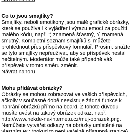
Co to jsou smajlíky?
Smajlíky, neboli emotikony jsou malé grafické obrázky,
které se používají k vyjádření výrazu emocí za použití
malého kódu, např. :) znamená šťastný, :( znamená
smutný. Kompletní seznam smajlíků si můžete
prohlédnout přes příspěvkový formulář. Prosím, snažte
se tyto smajlíky nepřeužívat, aby se příspěvek nestal
nečitelným. Moderátor může také případně váš
příspěvek v tomto směru změnit.
Návrat nahoru
Mohu přidávat obrázky?
Obrázky se mohou zobrazovat ve vašich příspěvcích,
ačkoliv v současné době neexistuje žádná funkce k
nahrání obrázků přímo na board. Z tohoto důvodu
musíte uvést na takový obrázek odkaz, např.
http://www.nekde-na-internetu.cz/muj-obrazek.png.
Nemůžete vytvářet odkazy na obrázky umístěné na
vlastním PC (pokud to není veřejně přístupná stanice)