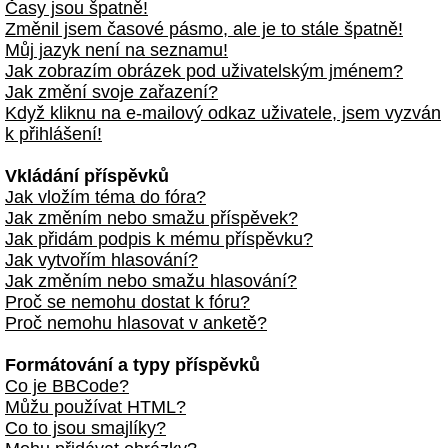
Časy jsou špatně!
Změnil jsem časové pásmo, ale je to stále špatně!
Můj jazyk není na seznamu!
Jak zobrazím obrázek pod uživatelským jménem?
Jak změní svoje zařazení?
Když kliknu na e-mailový odkaz uživatele, jsem vyzván
k přihlášení!
Vkládání příspěvků
Jak vložím téma do fóra?
Jak změním nebo smažu příspěvek?
Jak přidám podpis k mému příspěvku?
Jak vytvořím hlasování?
Jak změním nebo smažu hlasování?
Proč se nemohu dostat k fóru?
Proč nemohu hlasovat v anketě?
Formátování a typy příspěvků
Co je BBCode?
Můžu používat HTML?
Co to jsou smajlíky?