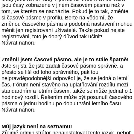
jsou časy zobrazené v jiném časovém pásmu než v
tom, ve kterém se nacházíte. Pokud je to tak, změňte
si časové pásmo v profilu. Berte na vědomí, že
změnou časového pásma a podobná nastavení mohou
měnit jen registrovaní uživatelé. Takže pokud nejste
registrováni, toto je dobrý důvod tak učinit!
Návrat nahoru
Změnil jsem časové pásmo, ale je to stále špatně!
Jste si jisti, že jste zadali časové pásmo správně, a
přesto se liší od toho správného, pak tou
nejpravděpodobnější odpovědí je, že se jedná o letní
čas. Fórum není stavěno na uplatňování rozdílu mezi
standardním a letním časem, takže se může jednat o 1
hodinový rozdíl. Řešením může být posunutí časového
pásma o jednu hodinu po dobu trvání letního času.
Návrat nahoru
Můj jazyk není na seznamu!
Zřejmě administrátor nenainstaloval tento jazyk, neboť