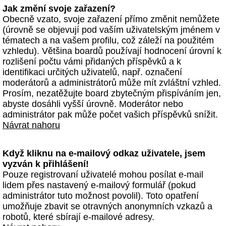
Jak změní svoje zařazení?
Obecně vzato, svoje zařazení přímo změnit nemůžete
(úrovně se objevují pod vaším uživatelským jménem v
tématech a na vašem profilu, což záleží na použitém
vzhledu). Většina boardů používají hodnocení úrovní k
rozlišení počtu vámi přidaných příspěvků a k
identifikaci určitých uživatelů, např. označení
moderátorů a administrátorů může mít zvláštní vzhled.
Prosím, nezatěžujte board zbytečným přispíváním jen,
abyste dosáhli vyšší úrovně. Moderátor nebo
administrátor pak může počet vašich příspěvků snížit.
Návrat nahoru
Když kliknu na e-mailový odkaz uživatele, jsem
vyzván k přihlášení!
Pouze registrovaní uživatelé mohou posílat e-mail
lidem přes nastavený e-mailový formulář (pokud
administrátor tuto možnost povolil). Toto opatření
umožňuje zbavit se otravných anonymních vzkazů a
robotů, které sbírají e-mailové adresy.