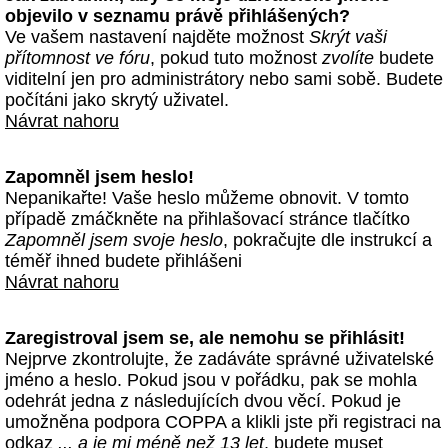
objevilo v seznamu právě přihlášených?
Ve vašem nastavení najděte možnost
Skrýt vaši
přítomnost ve fóru
, pokud tuto možnost
zvolíte
budete
viditelní jen pro administrátory nebo sami sobě. Budete
počítáni jako skrytý uživatel.
Návrat nahoru
Zapomněl jsem heslo!
Nepanikařte! Vaše heslo můžeme obnovit. V tomto
případě zmáčkněte na přihlašovací stránce tlačítko
Zapomněl jsem svoje heslo
, pokračujte dle instrukcí a
téměř ihned budete přihlášeni
Návrat nahoru
Zaregistroval jsem se, ale nemohu se přihlásit!
Nejprve zkontrolujte, že zadáváte správné uživatelské
jméno a heslo. Pokud jsou v pořádku, pak se mohla
odehrát jedna z následujících dvou věcí. Pokud je
umožněna podpora COPPA a klikli jste při registraci na
odkaz
... a je mi méně než 13 let
, budete muset