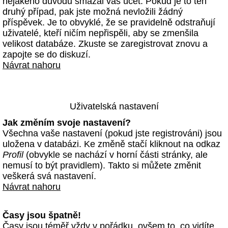
nějakého důvodu smazal váš účet. Pokud je to ten
druhý případ, pak jste možná nevložili žádný
příspěvek. Je to obvyklé, že se pravidelně odstraňují
uživatelé, kteří ničím nepřispěli, aby se zmenšila
velikost databáze. Zkuste se zaregistrovat znovu a
zapojte se do diskuzí.
Návrat nahoru
Uživatelská nastavení
Jak změním svoje nastavení?
Všechna vaše nastavení (pokud jste registrováni) jsou
uložena v databázi. Ke změně stačí kliknout na odkaz
Profil
(obvykle se nachází v horní části stránky, ale
nemusí to být pravidlem). Takto si můžete změnit
veškerá svá nastavení.
Návrat nahoru
Časy jsou špatně!
Časy jsou téměř vždy v pořádku, ovšem to, co vidíte