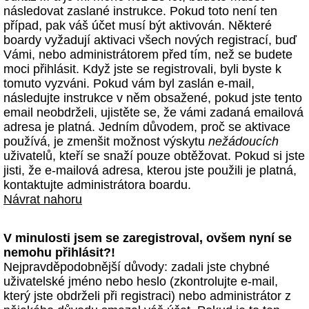
následovat zaslané instrukce. Pokud toto není ten
případ, pak váš účet musí být aktivován. Některé
boardy vyžadují aktivaci všech nových registrací, buď
Vámi, nebo administrátorem před tím, než se budete
moci přihlásit. Když jste se registrovali, byli byste k
tomuto vyzváni. Pokud vám byl zaslán e-mail,
následujte instrukce v něm obsažené, pokud jste tento
email neobdrželi, ujistěte se, že vámi zadaná emailová
adresa je platná. Jedním důvodem, proč se aktivace
používá, je zmenšit možnost výskytu
nežádoucích
uživatelů, kteří se snaží pouze obtěžovat. Pokud si jste
jisti, že e-mailová adresa, kterou jste použili je platná,
kontaktujte administrátora boardu.
Návrat nahoru
V minulosti jsem se zaregistroval, ovšem nyní se
nemohu přihlásit?!
Nejpravděpodobnější důvody: zadali jste chybné
uživatelské jméno nebo heslo (zkontrolujte e-mail,
který jste obdrželi při registraci) nebo administrátor z