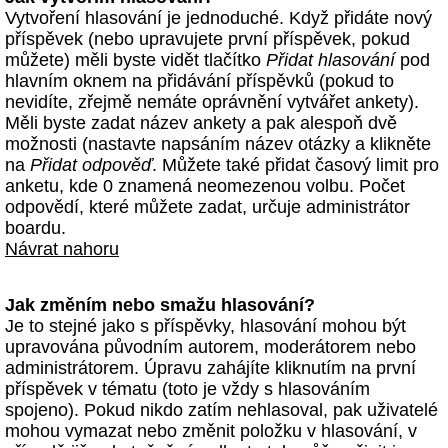
Vytvoření hlasování je jednoduché. Když přidáte nový
příspěvek (nebo upravujete první příspěvek, pokud
můžete) měli byste vidět tlačítko
Přidat hlasování
pod
hlavním oknem na přidávání příspěvků (pokud to
nevidíte, zřejmě nemáte oprávnění vytvářet ankety).
Měli byste zadat název ankety a pak alespoň dvě
možnosti (nastavte napsáním název otázky a klikněte
na
Přidat odpověď
. Můžete také přidat časový limit pro
anketu, kde 0 znamená neomezenou volbu. Počet
odpovědí, které můžete zadat, určuje administrátor
boardu.
Návrat nahoru
Jak změním nebo smažu hlasování?
Je to stejné jako s příspěvky, hlasování mohou být
upravována původním autorem, moderátorem nebo
administrátorem. Úpravu zahájíte kliknutím na první
příspěvek v tématu (toto je vždy s hlasováním
spojeno). Pokud nikdo zatím nehlasoval, pak uživatelé
mohou vymazat nebo změnit položku v hlasování, v