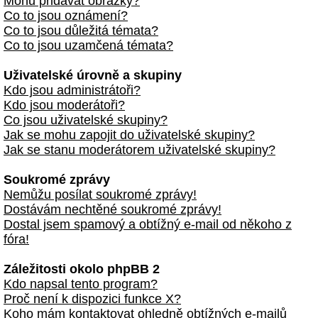
Mohu přidávat obrázky?
Co to jsou oznámení?
Co to jsou důležitá témata?
Co to jsou uzamčená témata?
Uživatelské úrovně a skupiny
Kdo jsou administrátoři?
Kdo jsou moderátoři?
Co jsou uživatelské skupiny?
Jak se mohu zapojit do uživatelské skupiny?
Jak se stanu moderátorem uživatelské skupiny?
Soukromé zprávy
Nemůžu posílat soukromé zprávy!
Dostávám nechtěné soukromé zprávy!
Dostal jsem spamový a obtížný e-mail od někoho z
fóra!
Záležitosti okolo phpBB 2
Kdo napsal tento program?
Proč není k dispozici funkce X?
Koho mám kontaktovat ohledně obtížných e-mailů