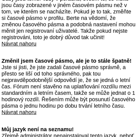
jsou časy zobrazené v jiném časovém pásmu než v
tom, ve kterém se nacházíte. Pokud je to tak, změňte
si časové pásmo v profilu. Berte na vědomí, že
změnou časového pásma a podobná nastavení mohou
měnit jen registrovaní uživatelé. Takže pokud nejste
registrováni, toto je dobrý důvod tak učinit!
Návrat nahoru
Změnil jsem časové pásmo, ale je to stále špatně!
Jste si jisti, že jste zadali časové pásmo správně, a
přesto se liší od toho správného, pak tou
nejpravděpodobnější odpovědí je, že se jedná o letní
čas. Fórum není stavěno na uplatňování rozdílu mezi
standardním a letním časem, takže se může jednat o 1
hodinový rozdíl. Řešením může být posunutí časového
pásma o jednu hodinu po dobu trvání letního času.
Návrat nahoru
Můj jazyk není na seznamu!
Zřejmě administrátor nenainstaloval tento jazyk, neboť