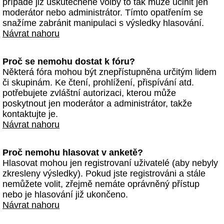
případě již uskutečněné volby to tak může učinit jen
moderátor nebo administrátor. Tímto opatřením se
snažíme zabránit manipulaci s výsledky hlasování.
Návrat nahoru
Proč se nemohu dostat k fóru?
Některá fóra mohou být znepřístupněna určitým lidem
či skupinám. Ke čtení, prohlížení, přispívání atd.
potřebujete zvláštní autorizaci, kterou může
poskytnout jen moderátor a administrátor, takže
kontaktujte je.
Návrat nahoru
Proč nemohu hlasovat v anketě?
Hlasovat mohou jen registrovaní uživatelé (aby nebyly
zkresleny výsledky). Pokud jste registrováni a stále
nemůžete volit, zřejmě nemáte oprávněný přístup
nebo je hlasování již ukončeno.
Návrat nahoru