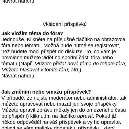
Návrat nahoru
Vkládání příspěvků
Jak vložím téma do fóra?
Jednouše. Klikněte na příslušné tlačítko na obrazovce
fóra nebo tématu. Možná bude nutné se registrovat,
než budete moci přispět do diskuze. To, co vám je
povoleno můžete vidět na spodní části fóra nebo
tématu (Např.
Můžete přidat nová téma do tohoto fóra,
Můžete hlasovat v tomto fóru, atd.
).
Návrat nahoru
Jak změním nebo smažu příspěvek?
V případě, že nejste moderátor nebo administrátor, tak
můžete upravovat nebo mazat jen svoje příspěvky.
Můžete upravit zprávu (někdy jen do omezeného času
po přispění) kliknutím na tlačítko
upravit
. Pokud již
někdo odpověděl na váš příspěvek a vy ho upravíte,
objeví se vám malinký dodatek u příspěvku, který