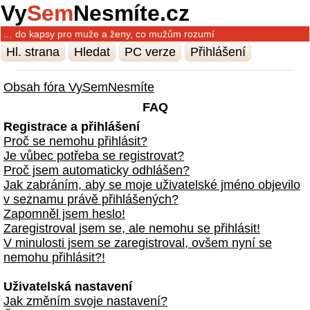
Vy
Sem
Nesmíte.cz
… do kapsy pro muže a ženy, co mužům rozumí
Hl. strana
Hledat
PC verze
Přihlášení
Obsah fóra VySemNesmíte
FAQ
Registrace a přihlášení
Proč se nemohu přihlásit?
Je vůbec potřeba se registrovat?
Proč jsem automaticky odhlášen?
Jak zabráním, aby se moje uživatelské jméno objevilo
v seznamu právě přihlášených?
Zapomněl jsem heslo!
Zaregistroval jsem se, ale nemohu se přihlásit!
V minulosti jsem se zaregistroval, ovšem nyní se
nemohu přihlásit?!
Uživatelská nastavení
Jak změním svoje nastavení?