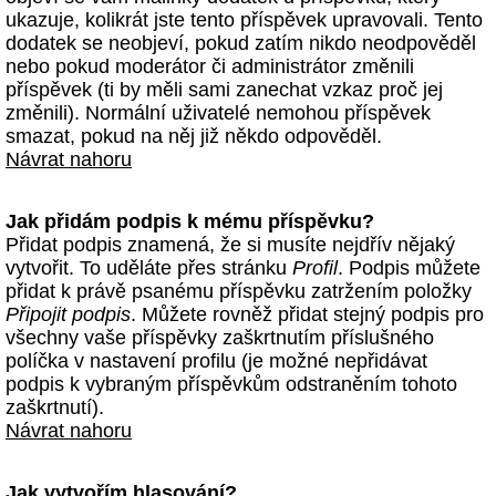
ukazuje, kolikrát jste tento příspěvek upravovali. Tento
dodatek se neobjeví, pokud zatím nikdo neodpověděl
nebo pokud moderátor či administrátor změnili
příspěvek (ti by měli sami zanechat vzkaz proč jej
změnili). Normální uživatelé nemohou příspěvek
smazat, pokud na něj již někdo odpověděl.
Návrat nahoru
Jak přidám podpis k mému příspěvku?
Přidat podpis znamená, že si musíte nejdřív nějaký
vytvořit. To uděláte přes stránku
Profil
. Podpis můžete
přidat k právě psanému příspěvku zatržením položky
Připojit podpis
. Můžete rovněž přidat stejný podpis pro
všechny vaše příspěvky zaškrtnutím příslušného
políčka v nastavení profilu (je možné nepřidávat
podpis k vybraným příspěvkům odstraněním tohoto
zaškrtnutí).
Návrat nahoru
Jak vytvořím hlasování?