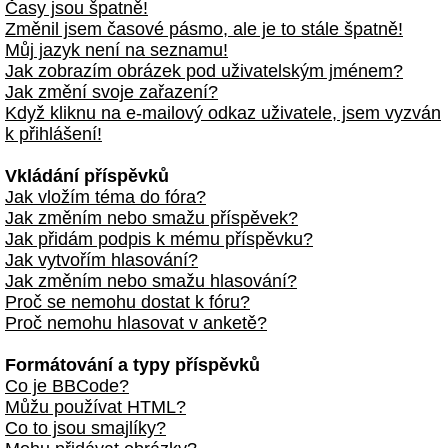
Časy jsou špatně!
Změnil jsem časové pásmo, ale je to stále špatně!
Můj jazyk není na seznamu!
Jak zobrazím obrázek pod uživatelským jménem?
Jak změní svoje zařazení?
Když kliknu na e-mailový odkaz uživatele, jsem vyzván
k přihlášení!
Vkládání příspěvků
Jak vložím téma do fóra?
Jak změním nebo smažu příspěvek?
Jak přidám podpis k mému příspěvku?
Jak vytvořím hlasování?
Jak změním nebo smažu hlasování?
Proč se nemohu dostat k fóru?
Proč nemohu hlasovat v anketě?
Formátování a typy příspěvků
Co je BBCode?
Můžu používat HTML?
Co to jsou smajlíky?