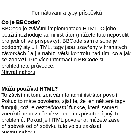
Formátování a typy příspěvků
Co je BBCode?
BBCode je zvláštní implementace HTML. O jeho
použití rozhoduje administrátor (můžete toto nepovolit
pro jednotlivé příspěvky). BBCode sám o sobě je
podobný stylu HTML, tagy jsou uzavřeny v hranatých
závorkách [ a ] a nabízí větší kontrolu nad tím, co a jak
se zobrazí. Pro více informací o BBCode si
prohlédněte
průvodce
.
Návrat nahoru
Můžu používat HTML?
To závisí na tom, zda vám to administrátor povolí.
Pokud to máte povoleno, zjistíte, že jen některé tagy
fungují, což je
bezpečnostní
funkce, která zamezí
zneužití nebo zničení vzhledu či způsobení jiných
problémů. Pokud je HTML povoleno, můžete zase
příspěvek od příspěvku tuto volbu zakázat.
Návrat nahoru