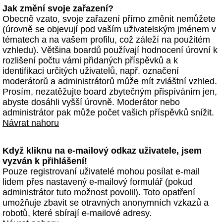
Jak změní svoje zařazení?
Obecně vzato, svoje zařazení přímo změnit nemůžete
(úrovně se objevují pod vaším uživatelským jménem v
tématech a na vašem profilu, což záleží na použitém
vzhledu). Většina boardů používají hodnocení úrovní k
rozlišení počtu vámi přidaných příspěvků a k
identifikaci určitých uživatelů, např. označení
moderátorů a administrátorů může mít zvláštní vzhled.
Prosím, nezatěžujte board zbytečným přispíváním jen,
abyste dosáhli vyšší úrovně. Moderátor nebo
administrátor pak může počet vašich příspěvků snížit.
Návrat nahoru
Když kliknu na e-mailový odkaz uživatele, jsem
vyzván k přihlášení!
Pouze registrovaní uživatelé mohou posílat e-mail
lidem přes nastavený e-mailový formulář (pokud
administrátor tuto možnost povolil). Toto opatření
umožňuje zbavit se otravných anonymních vzkazů a
robotů, které sbírají e-mailové adresy.