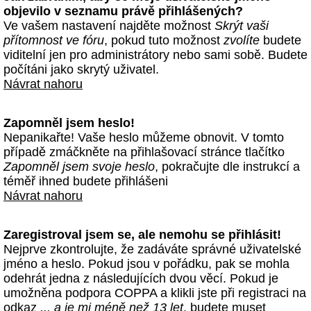
objevilo v seznamu právě přihlášených?
Ve vašem nastavení najděte možnost
Skrýt vaši
přítomnost ve fóru
, pokud tuto možnost
zvolíte
budete
viditelní jen pro administrátory nebo sami sobě. Budete
počítáni jako skrytý uživatel.
Návrat nahoru
Zapomněl jsem heslo!
Nepanikařte! Vaše heslo můžeme obnovit. V tomto
případě zmáčkněte na přihlašovací stránce tlačítko
Zapomněl jsem svoje heslo
, pokračujte dle instrukcí a
téměř ihned budete přihlášeni
Návrat nahoru
Zaregistroval jsem se, ale nemohu se přihlásit!
Nejprve zkontrolujte, že zadáváte správné uživatelské
jméno a heslo. Pokud jsou v pořádku, pak se mohla
odehrát jedna z následujících dvou věcí. Pokud je
umožněna podpora COPPA a klikli jste při registraci na
odkaz
... a je mi méně než 13 let
, budete muset