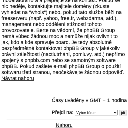
moderátora fóra a přeptejte se na kontakt. Pokud se
nic neděje, kontaktujte majitele domény (zkuste
vyhledat na "whois") nebo, pokud tato služba běží na
freeserveru (např. yahoo, free.fr, webzdarma, atd.),
management nebo oddělení stížností tohoto
provozovatele. Berte na vědomí, že phpBB Group
nemá vůbec žádnou moc a nemůže nijak ovlivnit to
jak, kdo a kde spravuje board. Je tedy absolutně
bezpředmětné kontaktovat phpBB Group v jakékoliv
právní záležitosti (nactiutrhání, pomluvy, atd.) nepřímo
spojený s phpbb.com nebo se samotným software
phpBB. Pokud zašlete e-mail phpBB Group o použití
softwaru třetí stranou, neočekávejte žádnou odpověď.
Návrat nahoru
Časy uváděny v GMT + 1 hodina
Přejdi na:
Nahoru