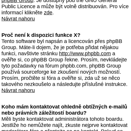
phpBB Group
. Je dostupný pod the GNU General
Public Licence a může být volně distribuován. Pro více
informací klikněte
zde
.
Návrat nahoru
Proč není k dispozici funkce X?
Tento software byl napsán a licencován přes phpBB
Group. Máte-li dojem, že je potřeba přidat nějakou
funkci, navštivte stránku
http://www.phpbb.com
a
ověřte si, co phpBB Group řekne. Prosím, nevkládejte
tyto požadavky na fórum phpbb.com, phpBB Group
používá sourceforge ke zkoušení nových možností.
Prosím, pročtěte si fóra a ověřte si, zda už se něco
takového nezkoušelo a následujte příslušné instrukce.
Návrat nahoru
Koho mám kontaktovat ohledně obtížných e-mailů
nebo právních záležitostí boardu?
Měli byste kontaktovat administrátora tohoto boardu.
Jestliže ho nemůžete najít, zkuste nejprve kontaktovat