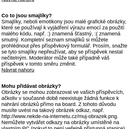
Co to jsou smajlíky?
Smajlíky, neboli emotikony jsou malé grafické obrázky,
které se používají k vyjádření výrazu emocí za použití
malého kódu, např. :) znamená šťastný, :( znamená
smutný. Kompletní seznam smajlíků si můžete
prohlédnout přes příspěvkový formulář. Prosím, snažte
se tyto smajlíky nepřeužívat, aby se příspěvek nestal
nečitelným. Moderátor může také případně váš
příspěvek v tomto směru změnit.
Návrat nahoru
Mohu přidávat obrázky?
Obrázky se mohou zobrazovat ve vašich příspěvcích,
ačkoliv v současné době neexistuje žádná funkce k
nahrání obrázků přímo na board. Z tohoto důvodu
musíte uvést na takový obrázek odkaz, např.
http://www.nekde-na-internetu.cz/muj-obrazek.png.
Nemůžete vytvářet odkazy na obrázky umístěné na
vlastním PC (pokud to není veřejně přístupná stanice)