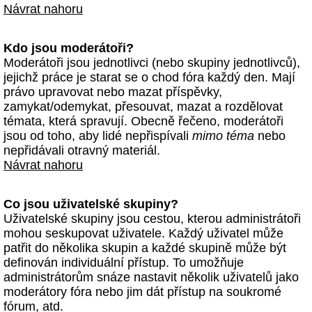
Návrat nahoru
Kdo jsou moderátoři?
Moderátoři jsou jednotlivci (nebo skupiny jednotlivců),
jejichž práce je starat se o chod fóra každý den. Mají
právo upravovat nebo mazat příspěvky,
zamykat/odemykat, přesouvat, mazat a rozdělovat
témata, která spravují. Obecně řečeno, moderátoři
jsou od toho, aby lidé nepřispívali
mimo téma
nebo
nepřidávali otravný materiál.
Návrat nahoru
Co jsou uživatelské skupiny?
Uživatelské skupiny jsou cestou, kterou administrátoři
mohou seskupovat uživatele. Každý uživatel může
patřit do několika skupin a každé skupině může být
definován individuální přístup. To umožňuje
administrátorům snáze nastavit několik uživatelů jako
moderátory fóra nebo jim dát přístup na soukromé
fórum, atd.