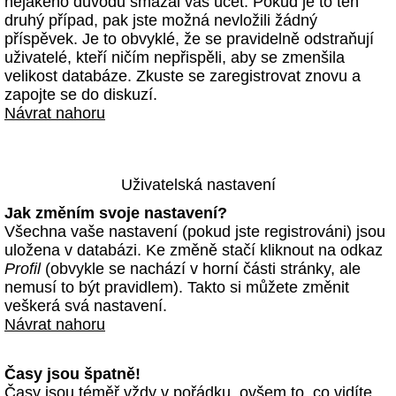
nějakého důvodu smazal váš účet. Pokud je to ten
druhý případ, pak jste možná nevložili žádný
příspěvek. Je to obvyklé, že se pravidelně odstraňují
uživatelé, kteří ničím nepřispěli, aby se zmenšila
velikost databáze. Zkuste se zaregistrovat znovu a
zapojte se do diskuzí.
Návrat nahoru
Uživatelská nastavení
Jak změním svoje nastavení?
Všechna vaše nastavení (pokud jste registrováni) jsou
uložena v databázi. Ke změně stačí kliknout na odkaz
Profil
(obvykle se nachází v horní části stránky, ale
nemusí to být pravidlem). Takto si můžete změnit
veškerá svá nastavení.
Návrat nahoru
Časy jsou špatně!
Časy jsou téměř vždy v pořádku, ovšem to, co vidíte