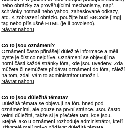
nebo obrázky za prověřujícími mechanismy, např.
schránky hotmail nebo yahoo, zaheslované odkazy,
atd. K zobrazení obrázku použijte buď BBCode [img]
tag nebo příslušné HTML (je-li povoleno).
Návrat nahoru
Co to jsou oznámení?
Oznámení často přinášejí důležité informace a měli
byste je číst co nejdříve. Oznámení se objevují na
horní části každé stránky fóra, kde jsou uvedeny. Zda
můžete či nemůžete přidávat oznámení do fóra, záleží
na tom, zdali vám to administrátor umožnil.
Návrat nahoru
Co to jsou důležitá témata?
Důležitá témata se objevují na fóru hned pod
oznámeními, ale pouze na první stránce. Jsou často
velmi důležitá, takže si je přečtěte tam, kde jsou.
Stejně jako u oznámení rozhoduje administrátor, kteří
uživatelé mají právo přidávat důležitá témata.