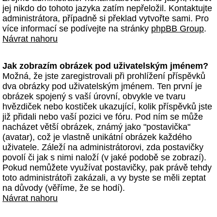
jej nikdo do tohoto jazyka zatím nepřeložil. Kontaktujte
administrátora, případně si překlad vytvořte sami. Pro
více informací se podívejte na stránky
phpBB Group
.
Návrat nahoru
Jak zobrazím obrázek pod uživatelským jménem?
Možná, že jste zaregistrovali při prohlížení příspěvků
dva obrázky pod uživatelským jménem. Ten první je
obrázek spojený s vaší úrovní, obvykle ve tvaru
hvězdiček nebo kostiček ukazující, kolik příspěvků jste
již přidali nebo vaší pozici ve fóru. Pod ním se může
nacházet větší obrázek, známý jako "postavička"
(avatar), což je vlastně unikátní obrázek každého
uživatele. Záleží na administrátorovi, zda postavičky
povolí či jak s nimi naloží (v jaké podobě se zobrazí).
Pokud nemůžete využívat postavičky, pak právě tehdy
toto administrátoři zakázali, a vy byste se měli zeptat
na důvody (věříme, že se hodí).
Návrat nahoru