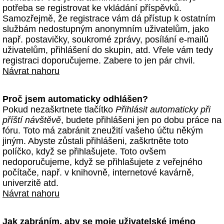
potřeba se registrovat ke vkládání příspěvků.
Samozřejmě, že registrace vám dá přístup k ostatním
službám nedostupným anonymním uživatelům, jako
např. postavičky, soukromé zprávy, posílání e-mailů
uživatelům, přihlášení do skupin, atd. Vřele vám tedy
registraci doporučujeme. Zabere to jen pár chvil.
Návrat nahoru
Proč jsem automaticky odhlášen?
Pokud nezaškrtnete tlačítko
Přihlásit automaticky při
příští návštěvě
, budete přihlášeni jen po dobu práce na
fóru. Toto má zabránit zneužití vašeho účtu někým
jiným. Abyste zůstali přihlášeni, zaškrtněte toto
políčko, když se přihlašujete. Toto ovšem
nedoporučujeme, když se přihlašujete z veřejného
počítače, např. v knihovně, internetové kavárně,
univerzitě atd.
Návrat nahoru
Jak zabráním, aby se moje uživatelské jméno