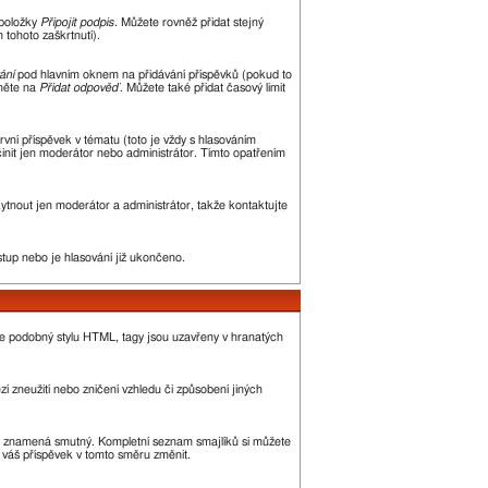
 položky
Připojit podpis
. Můžete rovněž přidat stejný
tohoto zaškrtnutí).
ání
pod hlavním oknem na přidávání příspěvků (pokud to
kněte na
Přidat odpověď
. Můžete také přidat časový limit
ní příspěvek v tématu (toto je vždy s hlasováním
init jen moderátor nebo administrátor. Tímto opatřením
kytnout jen moderátor a administrátor, takže kontaktujte
stup nebo je hlasování již ukončeno.
je podobný stylu HTML, tagy jsou uzavřeny v hranatých
í zneužití nebo zničení vzhledu či způsobení jiných
, :( znamená smutný. Kompletní seznam smajlíků si můžete
ě váš příspěvek v tomto směru změnit.