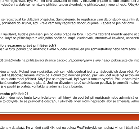
nejdříve registrovat. Byla vám na fóru zakázána činnost (v takovém případě se tato skutečnost 
óra vyloučeni a stále se nemůžete přihlásit, znovu zkontrolujte přihlašovací jméno a heslo. Obvy
ba se registrovat ke vkládání příspěvků. Samozřejmě, že registrace vám dá přístup k ostatní
 přihlášení do skupin, atd. Vřele vám tedy registraci doporučujeme. Zabere to jen pár chvil.
ští návštěvě
, budete přihlášeni jen po dobu práce na fóru. Toto má zabránit zneužití vašeho účtu
, když se přihlašujete z veřejného počítače, např. v knihovně, internetové kavárně, univerzit
vilo v seznamu právě přihlášených?
st ve fóru
, pokud tuto možnost
zvolíte
budete viditelní jen pro administrátory nebo sami sobě. B
dě zmáčkněte na přihlašovací stránce tlačítko
Zapomněl jsem svoje heslo
, pokračujte dle ins
méno a heslo. Pokud jsou v pořádku, pak se mohla odehrát jedna z následujících dvou věcí. P
uset následovat zaslané instrukce. Pokud toto není ten případ, pak váš účet musí být aktivová
se budete moci přihlásit. Když jste se registrovali, byli byste k tomuto vyzváni. Pokud vám byl
 zadaná emailová adresa je platná. Jedním důvodem, proč se aktivace používá, je zmenšit možno
 jste použili je platná, kontaktujte administrátora boardu.
emohu přihlásit?!
ké jméno nebo heslo (zkontrolujte e-mail, který jste obdrželi při registraci) nebo administrát
 to obvyklé, že se pravidelně odstraňují uživatelé, kteří ničím nepřispěli, aby se zmenšila veli
ložena v databázi. Ke změně stačí kliknout na odkaz
Profil
(obvykle se nachází v horní části str