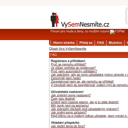
Fórum pro muže a ženy, co mužům rozumí
Hlavní stránka
Přidej se
FAQ
Mužstvo
Obsah fóra VySemNesmíte
FAQ
Registrace a přihlášení
Proč se nemohu přihlásit?
Je vůbec potřeba se registrovat?
Proč jsem automaticky odhlášen?
Jak zabráním, aby se moje uživatelské jméno objevilo v
Zapomněl jsem heslo!
Zaregistroval jsem se, ale nemohu se přihlásit!
V minulosti jsem se zaregistroval, ovšem nyní se nemohu 
Uživatelská nastavení
Jak změním svoje nastavení?
Časy jsou špatně!
Změnil jsem časové pásmo, ale je to stále špatně!
Můj jazyk není na seznamu!
Jak zobrazím obrázek pod uživatelským jménem?
Jak změní svoje zařazení?
Když kliknu na e-mailový odkaz uživatele, jsem vyzván k 
Vkládání příspěvků
Jak vložím téma do fóra?