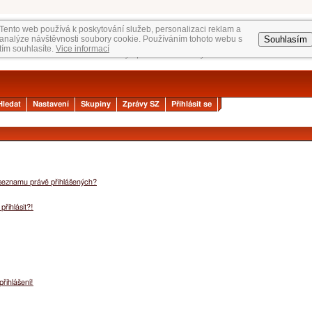
Tento web používá k poskytování služeb, personalizaci reklam a
Souhlasím
analýze návštěvnosti soubory cookie. Používáním tohoto webu s
tím souhlasíte.
Vice informací
Hledat
Nastavení
Skupiny
Zprávy SZ
Přihlásit se
 seznamu právě přihlášených?
přihlásit?!
přihlášení!