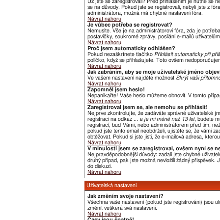
Už jste se zaregistrovali? Před přihlášením je nutné se 
se na důvody. Pokud jste se registrovali, nebyli jste z f
administrátora, možná má chybné nastavení fóra.
Návrat nahoru
Je vůbec potřeba se registrovat?
Nemusíte. Vše je na administrátorovi fóra, zda je potře
postavičky, soukromé zprávy, posílání e-mailů uživatelům,
Návrat nahoru
Proč jsem automaticky odhlášen?
Pokud nezaškrtnete tlačítko
Přihlásit automaticky při pří
políčko, když se přihlašujete. Toto ovšem nedoporučujeme
Návrat nahoru
Jak zabráním, aby se moje uživatelské jméno obje
Ve vašem nastavení najděte možnost
Skrýt vaši přítomno
Návrat nahoru
Zapomněl jsem heslo!
Nepanikařte! Vaše heslo můžeme obnovit. V tomto přípa
Návrat nahoru
Zaregistroval jsem se, ale nemohu se přihlásit!
Nejprve zkontrolujte, že zadáváte správné uživatelské j
registraci na odkaz
... a je mi méně než 13 let
, budete m
registrací, buď Vámi, nebo administrátorem před tím, než 
pokud jste tento email neobdrželi, ujistěte se, že vámi
obtěžovat. Pokud si jste jisti, že e-mailová adresa, kterou
Návrat nahoru
V minulosti jsem se zaregistroval, ovšem nyní se n
Nejpravděpodobnější důvody: zadali jste chybné uživatels
druhý případ, pak jste možná nevložili žádný příspěvek. Je
do diskuzí.
Návrat nahoru
Uživatelská nastavení
Jak změním svoje nastavení?
Všechna vaše nastavení (pokud jste registrováni) jsou u
změnit veškerá svá nastavení.
Návrat nahoru
Časy jsou špatně!