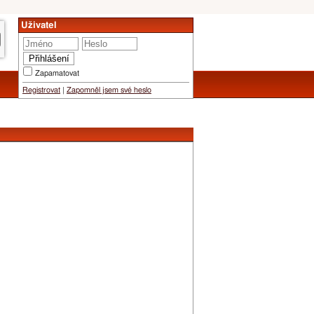
Uživatel
Zapamatovat
Registrovat
|
Zapomněl jsem své heslo