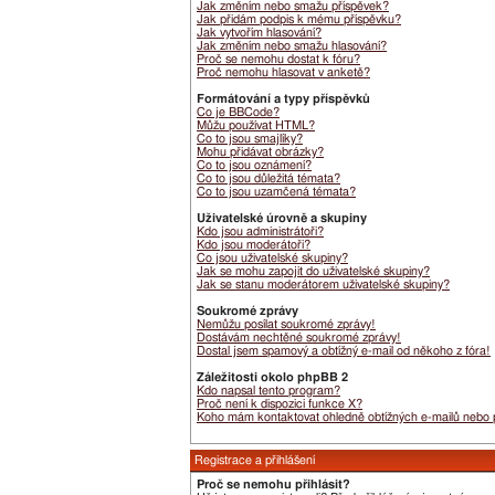
Jak změním nebo smažu příspěvek?
Jak přidám podpis k mému příspěvku?
Jak vytvořím hlasování?
Jak změním nebo smažu hlasování?
Proč se nemohu dostat k fóru?
Proč nemohu hlasovat v anketě?
Formátování a typy příspěvků
Co je BBCode?
Můžu používat HTML?
Co to jsou smajlíky?
Mohu přidávat obrázky?
Co to jsou oznámení?
Co to jsou důležitá témata?
Co to jsou uzamčená témata?
Uživatelské úrovně a skupiny
Kdo jsou administrátoři?
Kdo jsou moderátoři?
Co jsou uživatelské skupiny?
Jak se mohu zapojit do uživatelské skupiny?
Jak se stanu moderátorem uživatelské skupiny?
Soukromé zprávy
Nemůžu posílat soukromé zprávy!
Dostávám nechtěné soukromé zprávy!
Dostal jsem spamový a obtížný e-mail od někoho z fóra!
Záležitosti okolo phpBB 2
Kdo napsal tento program?
Proč není k dispozici funkce X?
Koho mám kontaktovat ohledně obtížných e-mailů nebo pr
Registrace a přihlášení
Proč se nemohu přihlásit?