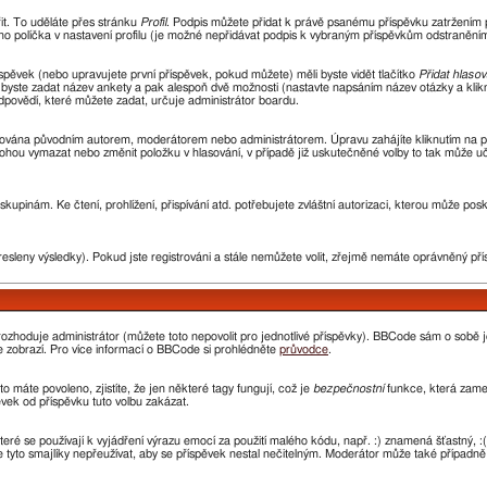
řit. To uděláte přes stránku
Profil
. Podpis můžete přidat k právě psanému příspěvku zatržením
ho políčka v nastavení profilu (je možné nepřidávat podpis k vybraným příspěvkům odstraněním 
spěvek (nebo upravujete první příspěvek, pokud můžete) měli byste vidět tlačítko
Přidat hlasov
i byste zadat název ankety a pak alespoň dvě možnosti (nastavte napsáním název otázky a kli
ovědí, které můžete zadat, určuje administrátor boardu.
avována původním autorem, moderátorem nebo administrátorem. Úpravu zahájíte kliknutím na prv
ohou vymazat nebo změnit položku v hlasování, v případě již uskutečněné volby to tak může uč
kupinám. Ke čtení, prohlížení, přispívání atd. potřebujete zvláštní autorizaci, kterou může pos
resleny výsledky). Pokud jste registrováni a stále nemůžete volit, zřejmě nemáte oprávněný pří
ozhoduje administrátor (můžete toto nepovolit pro jednotlivé příspěvky). BBCode sám o sobě 
 se zobrazí. Pro více informací o BBCode si prohlédněte
průvodce
.
o máte povoleno, zjistíte, že jen některé tagy fungují, což je
bezpečnostní
funkce, která zamez
ek od příspěvku tuto volbu zakázat.
které se používají k vyjádření výrazu emocí za použití malého kódu, např. :) znamená šťastný
e tyto smajlíky nepřeužívat, aby se příspěvek nestal nečitelným. Moderátor může také případn