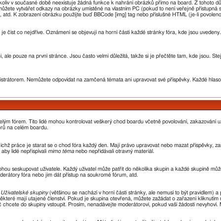
oliv v současné době neexistuje žádná funkce k nahrání obrázků přímo na board. Z tohoto d
žete vytvářet odkazy na obrázky umístěné na vlastním PC (pokud to není veřejně přístupná 
 atd. K zobrazení obrázku použijte buď BBCode [img] tag nebo příslušné HTML (je-li povoleno
 je číst co nejdříve. Oznámení se objevují na horní části každé stránky fóra, kde jsou uvede
 ale pouze na první stránce. Jsou často velmi důležitá, takže si je přečtěte tam, kde jsou. St
rátorem. Nemůžete odpovídat na zamčená témata ani upravovat své příspěvky. Každé hlaso
 celým fórem. Tito lidé mohou kontrolovat veškerý chod boardu včetně povolování, zakazování už
orů na celém boardu.
 jejichž práce je starat se o chod fóra každý den. Mají právo upravovat nebo mazat příspěvky,
aby lidé nepřispívali
mimo téma
nebo nepřidávali otravný materiál.
ohou seskupovat uživatele. Každý uživatel může patřit do několika skupin a každé skupině může
oderátory fóra nebo jim dát přístup na soukromé fórum, atd.
z
Uživatelské skupiny
(většinou se nachází v horní části stránky, ale nemusí to být pravidlem)
ěkteré mají utajené členství. Pokud je skupina otevřená, můžete zažádat o zařazení kliknutím n
oč chcete do skupiny vstoupit. Prosím, nenadávejte moderátorovi, pokud vaší žádosti nevyhoví.