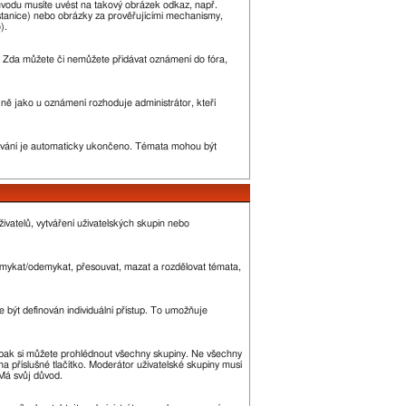
ůvodu musíte uvést na takový obrázek odkaz, např.
stanice) nebo obrázky za prověřujícími mechanismy,
).
ny. Zda můžete či nemůžete přidávat oznámení do fóra,
ejně jako u oznámení rozhoduje administrátor, kteří
vání je automaticky ukončeno. Témata mohou být
ivatelů, vytváření uživatelských skupin nebo
 zamykat/odemykat, přesouvat, mazat a rozdělovat témata,
 být definován individuální přístup. To umožňuje
 a pak si můžete prohlédnout všechny skupiny. Ne všechny
a příslušné tlačítko. Moderátor uživatelské skupiny musí
 Má svůj důvod.