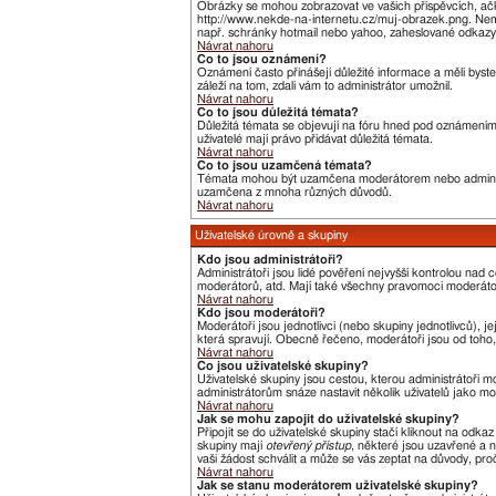
Obrázky se mohou zobrazovat ve vašich příspěvcích, ačk
http://www.nekde-na-internetu.cz/muj-obrazek.png. Nemů
např. schránky hotmail nebo yahoo, zaheslované odkazy,
Návrat nahoru
Co to jsou oznámení?
Oznámení často přinášejí důležité informace a měli byste
záleží na tom, zdali vám to administrátor umožnil.
Návrat nahoru
Co to jsou důležitá témata?
Důležitá témata se objevují na fóru hned pod oznámeními,
uživatelé mají právo přidávat důležitá témata.
Návrat nahoru
Co to jsou uzamčená témata?
Témata mohou být uzamčena moderátorem nebo administ
uzamčena z mnoha různých důvodů.
Návrat nahoru
Uživatelské úrovně a skupiny
Kdo jsou administrátoři?
Administrátoři jsou lidé pověření nejvyšší kontrolou nad
moderátorů, atd. Mají také všechny pravomoci moderát
Návrat nahoru
Kdo jsou moderátoři?
Moderátoři jsou jednotlivci (nebo skupiny jednotlivců),
která spravují. Obecně řečeno, moderátoři jsou od toho, 
Návrat nahoru
Co jsou uživatelské skupiny?
Uživatelské skupiny jsou cestou, kterou administrátoři m
administrátorům snáze nastavit několik uživatelů jako m
Návrat nahoru
Jak se mohu zapojit do uživatelské skupiny?
Připojit se do uživatelské skupiny stačí kliknout na odka
skupiny mají
otevřený přístup
, některé jsou uzavřené a n
vaši žádost schválit a může se vás zeptat na důvody, pr
Návrat nahoru
Jak se stanu moderátorem uživatelské skupiny?