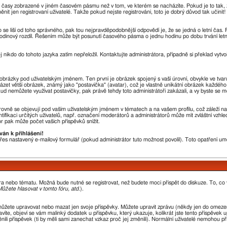
u časy zobrazené v jiném časovém pásmu než v tom, ve kterém se nacházíte. Pokud je to tak, 
en registrovaní uživatelé. Takže pokud nejste registrováni, toto je dobrý důvod tak učinit!
sto se liší od toho správného, pak tou nejpravděpodobnější odpovědí je, že se jedná o letní čas
odinový rozdíl. Řešením může být posunutí časového pásma o jednu hodinu po dobu trvání letn
j nikdo do tohoto jazyka zatím nepřeložil. Kontaktujte administrátora, případně si překlad vytvo
a obrázky pod uživatelským jménem. Ten první je obrázek spojený s vaší úrovní, obvykle ve tvar
házet větší obrázek, známý jako "postavička" (avatar), což je vlastně unikátní obrázek každého 
okud nemůžete využívat postavičky, pak právě tehdy toto administrátoři zakázali, a vy byste se m
ovně se objevují pod vaším uživatelským jménem v tématech a na vašem profilu, což záleží na
ntifikaci určitých uživatelů, např. označení moderátorů a administrátorů může mít zvláštní vzh
r pak může počet vašich příspěvků snížit.
ván k přihlášení!
 přes nastavený e-mailový formulář (pokud administrátor tuto možnost povolil). Toto opatření 
óra nebo tématu. Možná bude nutné se registrovat, než budete moci přispět do diskuze. To, co
ůžete hlasovat v tomto fóru, atd.
).
můžete upravovat nebo mazat jen svoje příspěvky. Můžete upravit zprávu (někdy jen do omezen
íte, objeví se vám malinký dodatek u příspěvku, který ukazuje, kolikrát jste tento příspěvek 
li příspěvek (ti by měli sami zanechat vzkaz proč jej změnili). Normální uživatelé nemohou p