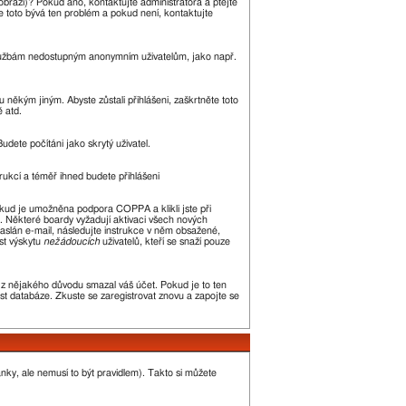
zobrazí)? Pokud ano, kontaktujte administrátora a ptejte
kle toto bývá ten problém a pokud není, kontaktujte
m službám nedostupným anonymním uživatelům, jako např.
 někým jiným. Abyste zůstali přihlášeni, zaškrtněte toto
ě atd.
udete počítáni jako skrytý uživatel.
trukcí a téměř ihned budete přihlášeni
okud je umožněna podpora COPPA a klikli jste při
n. Některé boardy vyžadují aktivaci všech nových
 zaslán e-mail, následujte instrukce v něm obsažené,
st výskytu
nežádoucích
uživatelů, kteří se snaží pouze
or z nějakého důvodu smazal váš účet. Pokud je to ten
kost databáze. Zkuste se zaregistrovat znovu a zapojte se
ánky, ale nemusí to být pravidlem). Takto si můžete