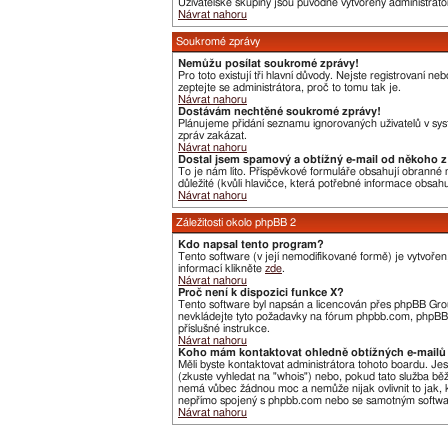
Uživatelské skupiny jsou původně vytvořeny administráto
Návrat nahoru
Soukromé zprávy
Nemůžu posílat soukromé zprávy!
Pro toto existují tři hlavní důvody. Nejste registrovaní 
zeptejte se administrátora, proč to tomu tak je.
Návrat nahoru
Dostávám nechtěné soukromé zprávy!
Plánujeme přidání seznamu ignorovaných uživatelů v syst
zpráv zakázat.
Návrat nahoru
Dostal jsem spamový a obtížný e-mail od někoho z 
To je nám líto. Příspěvkové formuláře obsahují obranné me
důležité (kvůli hlavičce, která potřebné informace obsa
Návrat nahoru
Záležitosti okolo phpBB 2
Kdo napsal tento program?
Tento software (v její nemodifikované formě) je vytvoře
informací klikněte
zde
.
Návrat nahoru
Proč není k dispozici funkce X?
Tento software byl napsán a licencován přes phpBB Group
nevkládejte tyto požadavky na fórum phpbb.com, phpBB G
příslušné instrukce.
Návrat nahoru
Koho mám kontaktovat ohledně obtížných e-mailů 
Měli byste kontaktovat administrátora tohoto boardu. Je
(zkuste vyhledat na "whois") nebo, pokud tato služba bě
nemá vůbec žádnou moc a nemůže nijak ovlivnit to jak, k
nepřímo spojený s phpbb.com nebo se samotným software
Návrat nahoru