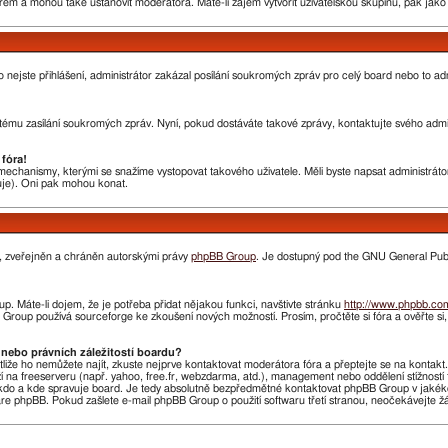
rem a mohou také ustanovit moderátora. Máte-li zájem vytvořit uživatelskou skupinu, pak jak
nebo nejste přihlášení, administrátor zakázal posílání soukromých zpráv pro celý board nebo to 
ému zasílání soukromých zpráv. Nyní, pokud dostáváte takové zprávy, kontaktujte svého admini
fóra!
chanismy, kterými se snažíme vystopovat takového uživatele. Měli byste napsat administrátorovi
huje). Oni pak mohou konat.
n, zveřejněn a chráněn autorskými právy
phpBB Group
. Je dostupný pod the GNU General Publi
. Máte-li dojem, že je potřeba přidat nějakou funkci, navštivte stránku
http://www.phpbb.co
roup používá sourceforge ke zkoušení nových možností. Prosím, pročtěte si fóra a ověřte si
nebo právních záležitostí boardu?
stliže ho nemůžete najít, zkuste nejprve kontaktovat moderátora fóra a přeptejte se na kontak
ží na freeserveru (např. yahoo, free.fr, webzdarma, atd.), management nebo oddělení stížnost
do a kde spravuje board. Je tedy absolutně bezpředmětné kontaktovat phpBB Group v jakékoliv 
 phpBB. Pokud zašlete e-mail phpBB Group o použití softwaru třetí stranou, neočekávejte 