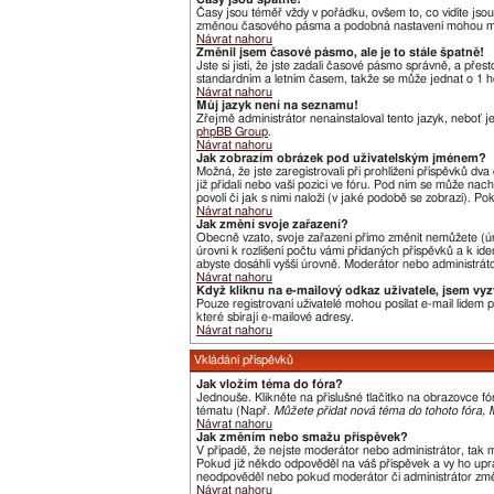
Časy jsou téměř vždy v pořádku, ovšem to, co vidíte jso
změnou časového pásma a podobná nastavení mohou měnit j
Návrat nahoru
Změnil jsem časové pásmo, ale je to stále špatně!
Jste si jisti, že jste zadali časové pásmo správně, a pře
standardním a letním časem, takže se může jednat o 1 h
Návrat nahoru
Můj jazyk není na seznamu!
Zřejmě administrátor nenainstaloval tento jazyk, neboť je
phpBB Group
.
Návrat nahoru
Jak zobrazím obrázek pod uživatelským jménem?
Možná, že jste zaregistrovali při prohlížení příspěvků dv
již přidali nebo vaší pozici ve fóru. Pod ním se může nac
povolí či jak s nimi naloží (v jaké podobě se zobrazí). P
Návrat nahoru
Jak změní svoje zařazení?
Obecně vzato, svoje zařazení přímo změnit nemůžete (úr
úrovní k rozlišení počtu vámi přidaných příspěvků a k ide
abyste dosáhli vyšší úrovně. Moderátor nebo administráto
Návrat nahoru
Když kliknu na e-mailový odkaz uživatele, jsem vyz
Pouze registrovaní uživatelé mohou posílat e-mail lidem
které sbírají e-mailové adresy.
Návrat nahoru
Vkládání příspěvků
Jak vložím téma do fóra?
Jednouše. Klikněte na příslušné tlačítko na obrazovce f
tématu (Např.
Můžete přidat nová téma do tohoto fóra, M
Návrat nahoru
Jak změním nebo smažu příspěvek?
V případě, že nejste moderátor nebo administrátor, tak 
Pokud již někdo odpověděl na váš příspěvek a vy ho uprav
neodpověděl nebo pokud moderátor či administrátor změni
Návrat nahoru