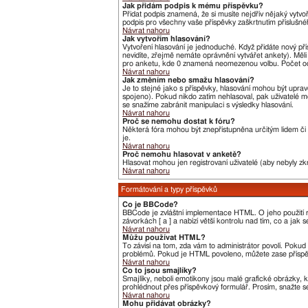
Jak přidám podpis k mému příspěvku?
Přidat podpis znamená, že si musíte nejdřív nějaký vytvo
podpis pro všechny vaše příspěvky zaškrtnutím příslušné
Návrat nahoru
Jak vytvořím hlasování?
Vytvoření hlasování je jednoduché. Když přidáte nový pří
nevidíte, zřejmě nemáte oprávnění vytvářet ankety). Měl
pro anketu, kde 0 znamená neomezenou volbu. Počet odp
Návrat nahoru
Jak změním nebo smažu hlasování?
Je to stejné jako s příspěvky, hlasování mohou být upr
spojeno). Pokud nikdo zatím nehlasoval, pak uživatelé m
se snažíme zabránit manipulaci s výsledky hlasování.
Návrat nahoru
Proč se nemohu dostat k fóru?
Některá fóra mohou být znepřístupněna určitým lidem či s
je.
Návrat nahoru
Proč nemohu hlasovat v anketě?
Hlasovat mohou jen registrovaní uživatelé (aby nebyly zk
Návrat nahoru
Formátování a typy příspěvků
Co je BBCode?
BBCode je zvláštní implementace HTML. O jeho použití r
závorkách [ a ] a nabízí větší kontrolu nad tím, co a jak
Návrat nahoru
Můžu používat HTML?
To závisí na tom, zda vám to administrátor povolí. Pokud t
problémů. Pokud je HTML povoleno, můžete zase příspěv
Návrat nahoru
Co to jsou smajlíky?
Smajlíky, neboli emotikony jsou malé grafické obrázky, 
prohlédnout přes příspěvkový formulář. Prosím, snažte s
Návrat nahoru
Mohu přidávat obrázky?