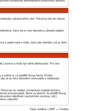
o prvního kontaktujte administrátora soukromou zprávou.
administrátor zakázal přímo vám. Pokud je toto ten důvod,
strátora, který má tu moc takovému uživateli zasílání
 a zaslat kopii e-mailu, který jste obdrželi, což je velmi
c Licence a může být volně distribuován. Pro více
m
a ověřte si, co phpBB Group řekne. Prosím,
, zda už se něco takového nezkoušelo a následujte
t. Pokud se nic neděje, kontaktujte majitele domény
í tohoto provozovatele. Berte na vědomí, že phpBB Group
právní záležitosti (nactiutrhání, pomluvy, atd.)
žádnou odpověď.
Časy uváděny v GMT + 1 hodina