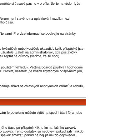
změňte si časové pásmo v profilu. Berte na vědomí, že
. Fórum není stavěno na uplatňování rozdílu mezi
ího času.
řte sami. Pro více informací se podívejte na stránky
u hvězdiček nebo kostiček ukazující, kolik příspěvků jste
uživatele. Záleží na administrátorovi, zda postavičky
ěli zeptat na důvody (věříme, že se hodí).
 použitém vzhledu). Většina boardů používají hodnocení
led. Prosím, nezatěžujte board zbytečným přispíváním jen,
umožňuje zbavit se otravných anonymních vzkazů a robotů,
 vám je povoleno můžete vidět na spodní části fóra nebo
ého času po přispění) kliknutím na tlačítko
upravit
.
upravovali. Tento dodatek se neobjeví, pokud zatím nikdo
říspěvek smazat, pokud na něj již někdo odpověděl.