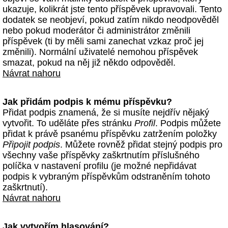
ukazuje, kolikrát jste tento příspěvek upravovali. Tento
dodatek se neobjeví, pokud zatím nikdo neodpověděl
nebo pokud moderátor či administrátor změnili
příspěvek (ti by měli sami zanechat vzkaz proč jej
změnili). Normální uživatelé nemohou příspěvek
smazat, pokud na něj již někdo odpověděl.
Návrat nahoru
Jak přidám podpis k mému příspěvku?
Přidat podpis znamená, že si musíte nejdřív nějaký
vytvořit. To uděláte přes stránku
Profil
. Podpis můžete
přidat k právě psanému příspěvku zatržením položky
Připojit podpis
. Můžete rovněž přidat stejný podpis pro
všechny vaše příspěvky zaškrtnutím příslušného
políčka v nastavení profilu (je možné nepřidávat
podpis k vybraným příspěvkům odstraněním tohoto
zaškrtnutí).
Návrat nahoru
Jak vytvořím hlasování?