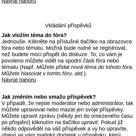
Návrat nahoru
Vkládání příspěvků
Jak vložím téma do fóra?
Jednouše. Klikněte na příslušné tlačítko na obrazovce
fóra nebo tématu. Možná bude nutné se registrovat,
než budete moci přispět do diskuze. To, co vám je
povoleno můžete vidět na spodní části fóra nebo
tématu (Např.
Můžete přidat nová téma do tohoto fóra,
Můžete hlasovat v tomto fóru, atd.
).
Návrat nahoru
Jak změním nebo smažu příspěvek?
V případě, že nejste moderátor nebo administrátor, tak
můžete upravovat nebo mazat jen svoje příspěvky.
Můžete upravit zprávu (někdy jen do omezeného času
po přispění) kliknutím na tlačítko
upravit
. Pokud již
někdo odpověděl na váš příspěvek a vy ho upravíte,
objeví se vám malinký dodatek u příspěvku, který