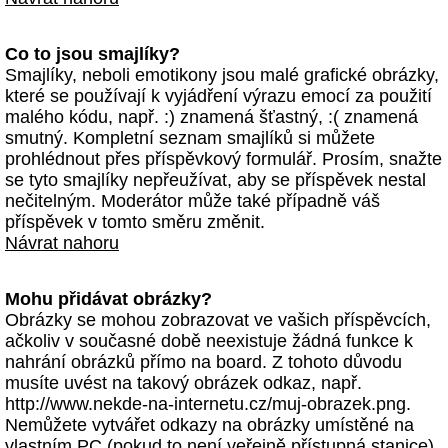
Co to jsou smajlíky?
Smajlíky, neboli emotikony jsou malé grafické obrázky,
které se používají k vyjádření výrazu emocí za použití
malého kódu, např. :) znamená šťastný, :( znamená
smutný. Kompletní seznam smajlíků si můžete
prohlédnout přes příspěvkový formulář. Prosím, snažte
se tyto smajlíky nepřeužívat, aby se příspěvek nestal
nečitelným. Moderátor může také případně váš
příspěvek v tomto směru změnit.
Návrat nahoru
Mohu přidávat obrázky?
Obrázky se mohou zobrazovat ve vašich příspěvcích,
ačkoliv v současné době neexistuje žádná funkce k
nahrání obrázků přímo na board. Z tohoto důvodu
musíte uvést na takový obrázek odkaz, např.
http://www.nekde-na-internetu.cz/muj-obrazek.png.
Nemůžete vytvářet odkazy na obrázky umístěné na
vlastním PC (pokud to není veřejně přístupná stanice)