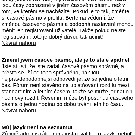
jsou časy zobrazené v jiném časovém pásmu než v
tom, ve kterém se nacházíte. Pokud je to tak, změňte
si časové pásmo v profilu. Berte na vědomí, že
změnou časového pásma a podobná nastavení mohou
měnit jen registrovaní uživatelé. Takže pokud nejste
registrováni, toto je dobrý důvod tak učinit!
Návrat nahoru
Změnil jsem časové pásmo, ale je to stále špatně!
Jste si jisti, že jste zadali časové pásmo správně, a
přesto se liší od toho správného, pak tou
nejpravděpodobnější odpovědí je, že se jedná o letní
čas. Fórum není stavěno na uplatňování rozdílu mezi
standardním a letním časem, takže se může jednat o 1
hodinový rozdíl. Řešením může být posunutí časového
pásma o jednu hodinu po dobu trvání letního času.
Návrat nahoru
Můj jazyk není na seznamu!
Zřejmě administrátor nenainstaloval tento jazyk, neboť