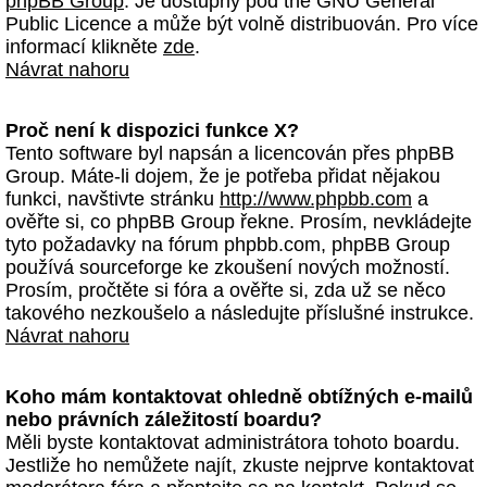
phpBB Group
. Je dostupný pod the GNU General
Public Licence a může být volně distribuován. Pro více
informací klikněte
zde
.
Návrat nahoru
Proč není k dispozici funkce X?
Tento software byl napsán a licencován přes phpBB
Group. Máte-li dojem, že je potřeba přidat nějakou
funkci, navštivte stránku
http://www.phpbb.com
a
ověřte si, co phpBB Group řekne. Prosím, nevkládejte
tyto požadavky na fórum phpbb.com, phpBB Group
používá sourceforge ke zkoušení nových možností.
Prosím, pročtěte si fóra a ověřte si, zda už se něco
takového nezkoušelo a následujte příslušné instrukce.
Návrat nahoru
Koho mám kontaktovat ohledně obtížných e-mailů
nebo právních záležitostí boardu?
Měli byste kontaktovat administrátora tohoto boardu.
Jestliže ho nemůžete najít, zkuste nejprve kontaktovat