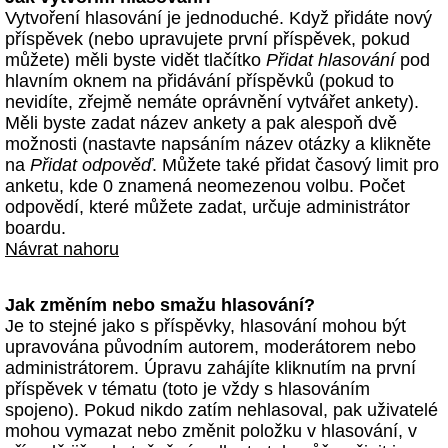
Vytvoření hlasování je jednoduché. Když přidáte nový
příspěvek (nebo upravujete první příspěvek, pokud
můžete) měli byste vidět tlačítko
Přidat hlasování
pod
hlavním oknem na přidávání příspěvků (pokud to
nevidíte, zřejmě nemáte oprávnění vytvářet ankety).
Měli byste zadat název ankety a pak alespoň dvě
možnosti (nastavte napsáním název otázky a klikněte
na
Přidat odpověď
. Můžete také přidat časový limit pro
anketu, kde 0 znamená neomezenou volbu. Počet
odpovědí, které můžete zadat, určuje administrátor
boardu.
Návrat nahoru
Jak změním nebo smažu hlasování?
Je to stejné jako s příspěvky, hlasování mohou být
upravována původním autorem, moderátorem nebo
administrátorem. Úpravu zahájíte kliknutím na první
příspěvek v tématu (toto je vždy s hlasováním
spojeno). Pokud nikdo zatím nehlasoval, pak uživatelé
mohou vymazat nebo změnit položku v hlasování, v