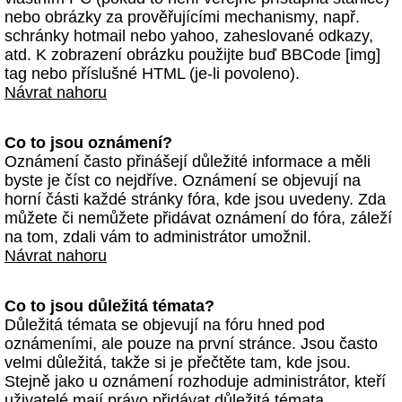
nebo obrázky za prověřujícími mechanismy, např.
schránky hotmail nebo yahoo, zaheslované odkazy,
atd. K zobrazení obrázku použijte buď BBCode [img]
tag nebo příslušné HTML (je-li povoleno).
Návrat nahoru
Co to jsou oznámení?
Oznámení často přinášejí důležité informace a měli
byste je číst co nejdříve. Oznámení se objevují na
horní části každé stránky fóra, kde jsou uvedeny. Zda
můžete či nemůžete přidávat oznámení do fóra, záleží
na tom, zdali vám to administrátor umožnil.
Návrat nahoru
Co to jsou důležitá témata?
Důležitá témata se objevují na fóru hned pod
oznámeními, ale pouze na první stránce. Jsou často
velmi důležitá, takže si je přečtěte tam, kde jsou.
Stejně jako u oznámení rozhoduje administrátor, kteří
uživatelé mají právo přidávat důležitá témata.