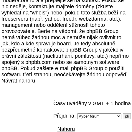
moderátora fóra a přeptejte se na kontakt. Pokud se
nic neděje, kontaktujte majitele domény (zkuste
vyhledat na "whois") nebo, pokud tato služba běží na
freeserveru (např. yahoo, free.fr, webzdarma, atd.),
management nebo oddělení stížností tohoto
provozovatele. Berte na vědomí, že phpBB Group
nemá vůbec žádnou moc a nemůže nijak ovlivnit to
jak, kdo a kde spravuje board. Je tedy absolutně
bezpředmětné kontaktovat phpBB Group v jakékoliv
právní záležitosti (nactiutrhání, pomluvy, atd.) nepřímo
spojený s phpbb.com nebo se samotným software
phpBB. Pokud zašlete e-mail phpBB Group o použití
softwaru třetí stranou, neočekávejte žádnou odpověď.
Návrat nahoru
Časy uváděny v GMT + 1 hodina
Přejdi na:
Nahoru