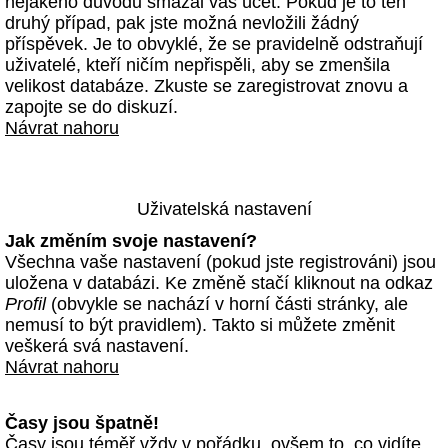
nějakého důvodu smazal váš účet. Pokud je to ten
druhý případ, pak jste možná nevložili žádný
příspěvek. Je to obvyklé, že se pravidelně odstraňují
uživatelé, kteří ničím nepřispěli, aby se zmenšila
velikost databáze. Zkuste se zaregistrovat znovu a
zapojte se do diskuzí.
Návrat nahoru
Uživatelská nastavení
Jak změním svoje nastavení?
Všechna vaše nastavení (pokud jste registrováni) jsou
uložena v databázi. Ke změně stačí kliknout na odkaz
Profil
(obvykle se nachází v horní části stránky, ale
nemusí to být pravidlem). Takto si můžete změnit
veškerá svá nastavení.
Návrat nahoru
Časy jsou špatně!
Časy jsou téměř vždy v pořádku, ovšem to, co vidíte