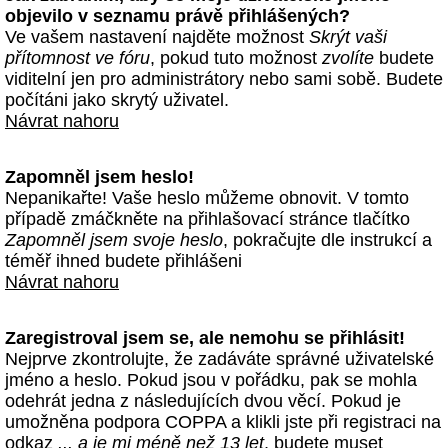
objevilo v seznamu právě přihlášených?
Ve vašem nastavení najděte možnost
Skrýt vaši
přítomnost ve fóru
, pokud tuto možnost
zvolíte
budete
viditelní jen pro administrátory nebo sami sobě. Budete
počítáni jako skrytý uživatel.
Návrat nahoru
Zapomněl jsem heslo!
Nepanikařte! Vaše heslo můžeme obnovit. V tomto
případě zmáčkněte na přihlašovací stránce tlačítko
Zapomněl jsem svoje heslo
, pokračujte dle instrukcí a
téměř ihned budete přihlášeni
Návrat nahoru
Zaregistroval jsem se, ale nemohu se přihlásit!
Nejprve zkontrolujte, že zadáváte správné uživatelské
jméno a heslo. Pokud jsou v pořádku, pak se mohla
odehrát jedna z následujících dvou věcí. Pokud je
umožněna podpora COPPA a klikli jste při registraci na
odkaz
... a je mi méně než 13 let
, budete muset