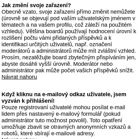
Jak změní svoje zařazení?
Obecně vzato, svoje zařazení přímo změnit nemůžete
(úrovně se objevují pod vaším uživatelským jménem v
tématech a na vašem profilu, což záleží na použitém
vzhledu). Většina boardů používají hodnocení úrovní k
rozlišení počtu vámi přidaných příspěvků a k
identifikaci určitých uživatelů, např. označení
moderátorů a administrátorů může mít zvláštní vzhled.
Prosím, nezatěžujte board zbytečným přispíváním jen,
abyste dosáhli vyšší úrovně. Moderátor nebo
administrátor pak může počet vašich příspěvků snížit.
Návrat nahoru
Když kliknu na e-mailový odkaz uživatele, jsem
vyzván k přihlášení!
Pouze registrovaní uživatelé mohou posílat e-mail
lidem přes nastavený e-mailový formulář (pokud
administrátor tuto možnost povolil). Toto opatření
umožňuje zbavit se otravných anonymních vzkazů a
robotů, které sbírají e-mailové adresy.