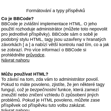
Formátování a typy příspěvků
Co je BBCode?
BBCode je zvláštní implementace HTML. O jeho
použití rozhoduje administrátor (můžete toto nepovolit
pro jednotlivé příspěvky). BBCode sám o sobě je
podobný stylu HTML, tagy jsou uzavřeny v hranatých
závorkách [ a ] a nabízí větší kontrolu nad tím, co a jak
se zobrazí. Pro více informací o BBCode si
prohlédněte
průvodce
.
Návrat nahoru
Můžu používat HTML?
To závisí na tom, zda vám to administrátor povolí.
Pokud to máte povoleno, zjistíte, že jen některé tagy
fungují, což je
bezpečnostní
funkce, která zamezí
zneužití nebo zničení vzhledu či způsobení jiných
problémů. Pokud je HTML povoleno, můžete zase
příspěvek od příspěvku tuto volbu zakázat.
Návrat nahoru