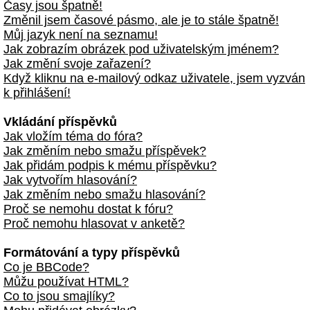
Časy jsou špatně!
Změnil jsem časové pásmo, ale je to stále špatně!
Můj jazyk není na seznamu!
Jak zobrazím obrázek pod uživatelským jménem?
Jak změní svoje zařazení?
Když kliknu na e-mailový odkaz uživatele, jsem vyzván
k přihlášení!
Vkládání příspěvků
Jak vložím téma do fóra?
Jak změním nebo smažu příspěvek?
Jak přidám podpis k mému příspěvku?
Jak vytvořím hlasování?
Jak změním nebo smažu hlasování?
Proč se nemohu dostat k fóru?
Proč nemohu hlasovat v anketě?
Formátování a typy příspěvků
Co je BBCode?
Můžu používat HTML?
Co to jsou smajlíky?