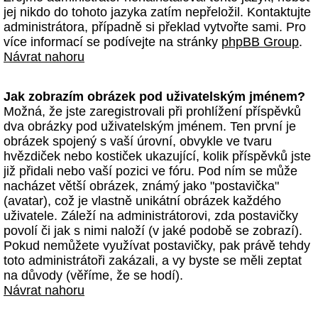
jej nikdo do tohoto jazyka zatím nepřeložil. Kontaktujte
administrátora, případně si překlad vytvořte sami. Pro
více informací se podívejte na stránky
phpBB Group
.
Návrat nahoru
Jak zobrazím obrázek pod uživatelským jménem?
Možná, že jste zaregistrovali při prohlížení příspěvků
dva obrázky pod uživatelským jménem. Ten první je
obrázek spojený s vaší úrovní, obvykle ve tvaru
hvězdiček nebo kostiček ukazující, kolik příspěvků jste
již přidali nebo vaší pozici ve fóru. Pod ním se může
nacházet větší obrázek, známý jako "postavička"
(avatar), což je vlastně unikátní obrázek každého
uživatele. Záleží na administrátorovi, zda postavičky
povolí či jak s nimi naloží (v jaké podobě se zobrazí).
Pokud nemůžete využívat postavičky, pak právě tehdy
toto administrátoři zakázali, a vy byste se měli zeptat
na důvody (věříme, že se hodí).
Návrat nahoru