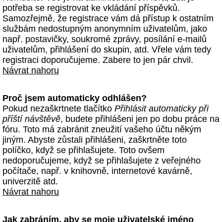
potřeba se registrovat ke vkládání příspěvků.
Samozřejmě, že registrace vám dá přístup k ostatním
službám nedostupným anonymním uživatelům, jako
např. postavičky, soukromé zprávy, posílání e-mailů
uživatelům, přihlášení do skupin, atd. Vřele vám tedy
registraci doporučujeme. Zabere to jen pár chvil.
Návrat nahoru
Proč jsem automaticky odhlášen?
Pokud nezaškrtnete tlačítko
Přihlásit automaticky při
příští návštěvě
, budete přihlášeni jen po dobu práce na
fóru. Toto má zabránit zneužití vašeho účtu někým
jiným. Abyste zůstali přihlášeni, zaškrtněte toto
políčko, když se přihlašujete. Toto ovšem
nedoporučujeme, když se přihlašujete z veřejného
počítače, např. v knihovně, internetové kavárně,
univerzitě atd.
Návrat nahoru
Jak zabráním, aby se moje uživatelské jméno