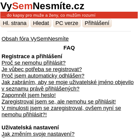
Vy
Sem
Nesmíte.cz
… do kapsy pro muže a ženy, co mužům rozumí
Hl. strana
Hledat
PC verze
Přihlášení
Obsah fóra VySemNesmíte
FAQ
Registrace a přihlášení
Proč se nemohu přihlásit?
Je vůbec potřeba se registrovat?
Proč jsem automaticky odhlášen?
Jak zabráním, aby se moje uživatelské jméno objevilo
v seznamu právě přihlášených?
Zapomněl jsem heslo!
Zaregistroval jsem se, ale nemohu se přihlásit!
V minulosti jsem se zaregistroval, ovšem nyní se
nemohu přihlásit?!
Uživatelská nastavení
Jak změním svoje nastavení?