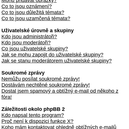
Mohu přidávat obrázky?
Co to jsou oznámení?
Co to jsou důležitá témata?
Co to jsou uzamčená témata?
Uživatelské úrovně a skupiny
Kdo jsou administrátoři?
Kdo jsou moderátoři?
Co jsou uživatelské skupiny?
Jak se mohu zapojit do uživatelské skupiny?
Jak se stanu moderátorem uživatelské skupiny?
Soukromé zprávy
Nemůžu posílat soukromé zprávy!
Dostávám nechtěné soukromé zprávy!
Dostal jsem spamový a obtížný e-mail od někoho z
fóra!
Záležitosti okolo phpBB 2
Kdo napsal tento program?
Proč není k dispozici funkce X?
Koho mám kontaktovat ohledně obtížných e-mailů