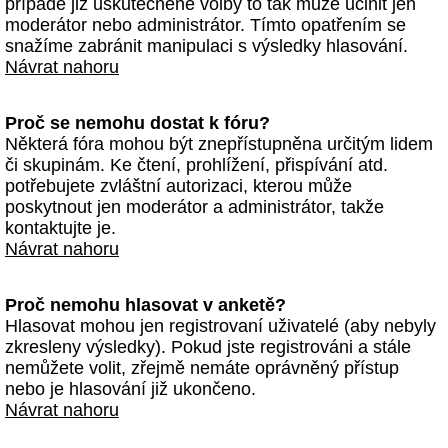
případě již uskutečněné volby to tak může učinit jen
moderátor nebo administrátor. Tímto opatřením se
snažíme zabránit manipulaci s výsledky hlasování.
Návrat nahoru
Proč se nemohu dostat k fóru?
Některá fóra mohou být znepřístupněna určitým lidem
či skupinám. Ke čtení, prohlížení, přispívání atd.
potřebujete zvláštní autorizaci, kterou může
poskytnout jen moderátor a administrátor, takže
kontaktujte je.
Návrat nahoru
Proč nemohu hlasovat v anketě?
Hlasovat mohou jen registrovaní uživatelé (aby nebyly
zkresleny výsledky). Pokud jste registrováni a stále
nemůžete volit, zřejmě nemáte oprávněný přístup
nebo je hlasování již ukončeno.
Návrat nahoru