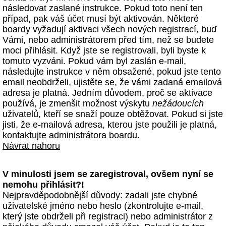
následovat zaslané instrukce. Pokud toto není ten
případ, pak váš účet musí být aktivován. Některé
boardy vyžadují aktivaci všech nových registrací, buď
Vámi, nebo administrátorem před tím, než se budete
moci přihlásit. Když jste se registrovali, byli byste k
tomuto vyzváni. Pokud vám byl zaslán e-mail,
následujte instrukce v něm obsažené, pokud jste tento
email neobdrželi, ujistěte se, že vámi zadaná emailová
adresa je platná. Jedním důvodem, proč se aktivace
používá, je zmenšit možnost výskytu
nežádoucích
uživatelů, kteří se snaží pouze obtěžovat. Pokud si jste
jisti, že e-mailová adresa, kterou jste použili je platná,
kontaktujte administrátora boardu.
Návrat nahoru
V minulosti jsem se zaregistroval, ovšem nyní se
nemohu přihlásit?!
Nejpravděpodobnější důvody: zadali jste chybné
uživatelské jméno nebo heslo (zkontrolujte e-mail,
který jste obdrželi při registraci) nebo administrátor z