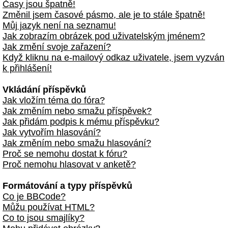
Časy jsou špatně!
Změnil jsem časové pásmo, ale je to stále špatně!
Můj jazyk není na seznamu!
Jak zobrazím obrázek pod uživatelským jménem?
Jak změní svoje zařazení?
Když kliknu na e-mailový odkaz uživatele, jsem vyzván
k přihlášení!
Vkládání příspěvků
Jak vložím téma do fóra?
Jak změním nebo smažu příspěvek?
Jak přidám podpis k mému příspěvku?
Jak vytvořím hlasování?
Jak změním nebo smažu hlasování?
Proč se nemohu dostat k fóru?
Proč nemohu hlasovat v anketě?
Formátování a typy příspěvků
Co je BBCode?
Můžu používat HTML?
Co to jsou smajlíky?