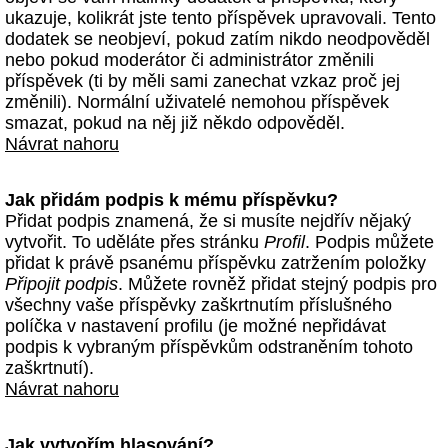
ukazuje, kolikrát jste tento příspěvek upravovali. Tento
dodatek se neobjeví, pokud zatím nikdo neodpověděl
nebo pokud moderátor či administrátor změnili
příspěvek (ti by měli sami zanechat vzkaz proč jej
změnili). Normální uživatelé nemohou příspěvek
smazat, pokud na něj již někdo odpověděl.
Návrat nahoru
Jak přidám podpis k mému příspěvku?
Přidat podpis znamená, že si musíte nejdřív nějaký
vytvořit. To uděláte přes stránku
Profil
. Podpis můžete
přidat k právě psanému příspěvku zatržením položky
Připojit podpis
. Můžete rovněž přidat stejný podpis pro
všechny vaše příspěvky zaškrtnutím příslušného
políčka v nastavení profilu (je možné nepřidávat
podpis k vybraným příspěvkům odstraněním tohoto
zaškrtnutí).
Návrat nahoru
Jak vytvořím hlasování?