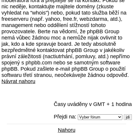
moderátora fóra a přeptejte se na kontakt. Pokud se
nic neděje, kontaktujte majitele domény (zkuste
vyhledat na "whois") nebo, pokud tato služba běží na
freeserveru (např. yahoo, free.fr, webzdarma, atd.),
management nebo oddělení stížností tohoto
provozovatele. Berte na vědomí, že phpBB Group
nemá vůbec žádnou moc a nemůže nijak ovlivnit to
jak, kdo a kde spravuje board. Je tedy absolutně
bezpředmětné kontaktovat phpBB Group v jakékoliv
právní záležitosti (nactiutrhání, pomluvy, atd.) nepřímo
spojený s phpbb.com nebo se samotným software
phpBB. Pokud zašlete e-mail phpBB Group o použití
softwaru třetí stranou, neočekávejte žádnou odpověď.
Návrat nahoru
Časy uváděny v GMT + 1 hodina
Přejdi na:
Nahoru