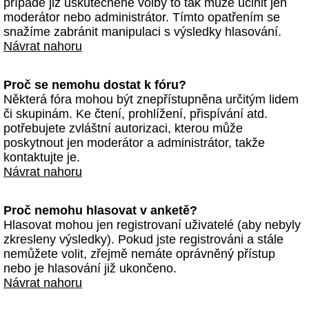
případě již uskutečněné volby to tak může učinit jen
moderátor nebo administrátor. Tímto opatřením se
snažíme zabránit manipulaci s výsledky hlasování.
Návrat nahoru
Proč se nemohu dostat k fóru?
Některá fóra mohou být znepřístupněna určitým lidem
či skupinám. Ke čtení, prohlížení, přispívání atd.
potřebujete zvláštní autorizaci, kterou může
poskytnout jen moderátor a administrátor, takže
kontaktujte je.
Návrat nahoru
Proč nemohu hlasovat v anketě?
Hlasovat mohou jen registrovaní uživatelé (aby nebyly
zkresleny výsledky). Pokud jste registrováni a stále
nemůžete volit, zřejmě nemáte oprávněný přístup
nebo je hlasování již ukončeno.
Návrat nahoru