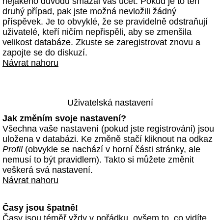
nějakého důvodu smazal váš účet. Pokud je to ten
druhý případ, pak jste možná nevložili žádný
příspěvek. Je to obvyklé, že se pravidelně odstraňují
uživatelé, kteří ničím nepřispěli, aby se zmenšila
velikost databáze. Zkuste se zaregistrovat znovu a
zapojte se do diskuzí.
Návrat nahoru
Uživatelská nastavení
Jak změním svoje nastavení?
Všechna vaše nastavení (pokud jste registrováni) jsou
uložena v databázi. Ke změně stačí kliknout na odkaz
Profil
(obvykle se nachází v horní části stránky, ale
nemusí to být pravidlem). Takto si můžete změnit
veškerá svá nastavení.
Návrat nahoru
Časy jsou špatně!
Časy jsou téměř vždy v pořádku, ovšem to, co vidíte