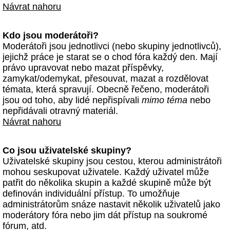
Návrat nahoru
Kdo jsou moderátoři?
Moderátoři jsou jednotlivci (nebo skupiny jednotlivců),
jejichž práce je starat se o chod fóra každý den. Mají
právo upravovat nebo mazat příspěvky,
zamykat/odemykat, přesouvat, mazat a rozdělovat
témata, která spravují. Obecně řečeno, moderátoři
jsou od toho, aby lidé nepřispívali
mimo téma
nebo
nepřidávali otravný materiál.
Návrat nahoru
Co jsou uživatelské skupiny?
Uživatelské skupiny jsou cestou, kterou administrátoři
mohou seskupovat uživatele. Každý uživatel může
patřit do několika skupin a každé skupině může být
definován individuální přístup. To umožňuje
administrátorům snáze nastavit několik uživatelů jako
moderátory fóra nebo jim dát přístup na soukromé
fórum, atd.