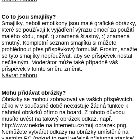
Co to jsou smajlíky?
Smajlíky, neboli emotikony jsou malé grafické obrázky,
které se používají k vyjádření výrazu emocí za použití
malého kódu, např. :) znamená šťastný, :( znamená
smutný. Kompletní seznam smajlíků si můžete
prohlédnout přes příspěvkový formulář. Prosím, snažte
se tyto smajlíky nepřeužívat, aby se příspěvek nestal
nečitelným. Moderátor může také případně váš
příspěvek v tomto směru změnit.
Návrat nahoru
Mohu přidávat obrázky?
Obrázky se mohou zobrazovat ve vašich příspěvcích,
ačkoliv v současné době neexistuje žádná funkce k
nahrání obrázků přímo na board. Z tohoto důvodu
musíte uvést na takový obrázek odkaz, např.
http://www.nekde-na-internetu.cz/muj-obrazek.png.
Nemůžete vytvářet odkazy na obrázky umístěné na
vlastním PC (pokud to není veřejně přístupná stanice)