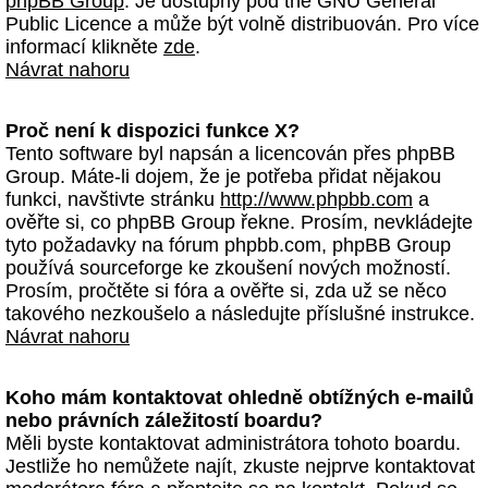
phpBB Group
. Je dostupný pod the GNU General
Public Licence a může být volně distribuován. Pro více
informací klikněte
zde
.
Návrat nahoru
Proč není k dispozici funkce X?
Tento software byl napsán a licencován přes phpBB
Group. Máte-li dojem, že je potřeba přidat nějakou
funkci, navštivte stránku
http://www.phpbb.com
a
ověřte si, co phpBB Group řekne. Prosím, nevkládejte
tyto požadavky na fórum phpbb.com, phpBB Group
používá sourceforge ke zkoušení nových možností.
Prosím, pročtěte si fóra a ověřte si, zda už se něco
takového nezkoušelo a následujte příslušné instrukce.
Návrat nahoru
Koho mám kontaktovat ohledně obtížných e-mailů
nebo právních záležitostí boardu?
Měli byste kontaktovat administrátora tohoto boardu.
Jestliže ho nemůžete najít, zkuste nejprve kontaktovat