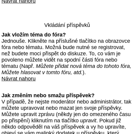
Návrat nahoru
Vkládání příspěvků
Jak vložím téma do fóra?
Jednouše. Klikněte na příslušné tlačítko na obrazovce
fóra nebo tématu. Možná bude nutné se registrovat,
než budete moci přispět do diskuze. To, co vám je
povoleno můžete vidět na spodní části fóra nebo
tématu (Např.
Můžete přidat nová téma do tohoto fóra,
Můžete hlasovat v tomto fóru, atd.
).
Návrat nahoru
Jak změním nebo smažu příspěvek?
V případě, že nejste moderátor nebo administrátor, tak
můžete upravovat nebo mazat jen svoje příspěvky.
Můžete upravit zprávu (někdy jen do omezeného času
po přispění) kliknutím na tlačítko
upravit
. Pokud již
někdo odpověděl na váš příspěvek a vy ho upravíte,
objeví se vám malinký dodatek u příspěvku, který