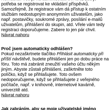
potřeba se registrovat ke vkládání příspěvků.
Samozřejmě, že registrace vám dá přístup k ostatním
službám nedostupným anonymním uživatelům, jako
např. postavičky, soukromé zprávy, posílání e-mailů
uživatelům, přihlášení do skupin, atd. Vřele vám tedy
registraci doporučujeme. Zabere to jen pár chvil.
Návrat nahoru
Proč jsem automaticky odhlášen?
Pokud nezaškrtnete tlačítko
Přihlásit automaticky při
příští návštěvě
, budete přihlášeni jen po dobu práce na
fóru. Toto má zabránit zneužití vašeho účtu někým
jiným. Abyste zůstali přihlášeni, zaškrtněte toto
políčko, když se přihlašujete. Toto ovšem
nedoporučujeme, když se přihlašujete z veřejného
počítače, např. v knihovně, internetové kavárně,
univerzitě atd.
Návrat nahoru
Jak zabráním, aby se moje uživatelské jméno