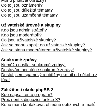
Mohu přidávat obrázky?
Co to jsou oznámení?
Co to jsou důležitá témata?
Co to jsou uzamčená témata?
Uživatelské úrovně a skupiny
Kdo jsou administrátoři?
Kdo jsou moderátoři?
Co jsou uživatelské skupiny?
Jak se mohu zapojit do uživatelské skupiny?
Jak se stanu moderátorem uživatelské skupiny?
Soukromé zprávy
Nemůžu posílat soukromé zprávy!
Dostávám nechtěné soukromé zprávy!
Dostal jsem spamový a obtížný e-mail od někoho z
fóra!
Záležitosti okolo phpBB 2
Kdo napsal tento program?
Proč není k dispozici funkce X?
Koho mám kontaktovat ohledně obtížných e-mailů