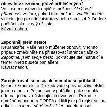
objevilo v seznamu právě přihlášených?
Ve vašem nastavení najděte možnost
Skrýt vaši
přítomnost ve fóru
, pokud tuto možnost
zvolíte
budete
viditelní jen pro administrátory nebo sami sobě. Budete
počítáni jako skrytý uživatel.
Návrat nahoru
Zapomněl jsem heslo!
Nepanikařte! Vaše heslo můžeme obnovit. V tomto
případě zmáčkněte na přihlašovací stránce tlačítko
Zapomněl jsem svoje heslo
, pokračujte dle instrukcí a
téměř ihned budete přihlášeni
Návrat nahoru
Zaregistroval jsem se, ale nemohu se přihlásit!
Nejprve zkontrolujte, že zadáváte správné uživatelské
jméno a heslo. Pokud jsou v pořádku, pak se mohla
odehrát jedna z následujících dvou věcí. Pokud je
umožněna podpora COPPA a klikli jste při registraci na
odkaz
... a je mi méně než 13 let
, budete muset