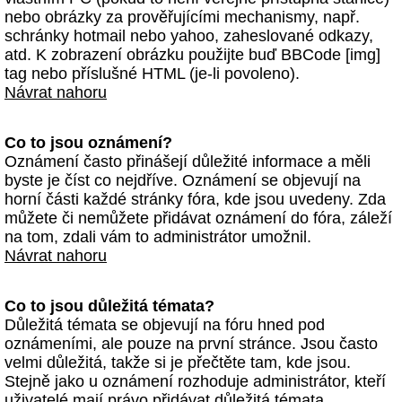
nebo obrázky za prověřujícími mechanismy, např.
schránky hotmail nebo yahoo, zaheslované odkazy,
atd. K zobrazení obrázku použijte buď BBCode [img]
tag nebo příslušné HTML (je-li povoleno).
Návrat nahoru
Co to jsou oznámení?
Oznámení často přinášejí důležité informace a měli
byste je číst co nejdříve. Oznámení se objevují na
horní části každé stránky fóra, kde jsou uvedeny. Zda
můžete či nemůžete přidávat oznámení do fóra, záleží
na tom, zdali vám to administrátor umožnil.
Návrat nahoru
Co to jsou důležitá témata?
Důležitá témata se objevují na fóru hned pod
oznámeními, ale pouze na první stránce. Jsou často
velmi důležitá, takže si je přečtěte tam, kde jsou.
Stejně jako u oznámení rozhoduje administrátor, kteří
uživatelé mají právo přidávat důležitá témata.