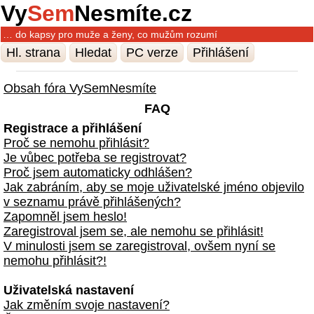
Vy
Sem
Nesmíte.cz
… do kapsy pro muže a ženy, co mužům rozumí
Hl. strana
Hledat
PC verze
Přihlášení
Obsah fóra VySemNesmíte
FAQ
Registrace a přihlášení
Proč se nemohu přihlásit?
Je vůbec potřeba se registrovat?
Proč jsem automaticky odhlášen?
Jak zabráním, aby se moje uživatelské jméno objevilo
v seznamu právě přihlášených?
Zapomněl jsem heslo!
Zaregistroval jsem se, ale nemohu se přihlásit!
V minulosti jsem se zaregistroval, ovšem nyní se
nemohu přihlásit?!
Uživatelská nastavení
Jak změním svoje nastavení?