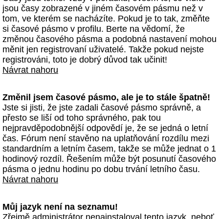
jsou časy zobrazené v jiném časovém pásmu než v
tom, ve kterém se nacházíte. Pokud je to tak, změňte
si časové pásmo v profilu. Berte na vědomí, že
změnou časového pásma a podobná nastavení mohou
měnit jen registrovaní uživatelé. Takže pokud nejste
registrováni, toto je dobrý důvod tak učinit!
Návrat nahoru
Změnil jsem časové pásmo, ale je to stále špatně!
Jste si jisti, že jste zadali časové pásmo správně, a
přesto se liší od toho správného, pak tou
nejpravděpodobnější odpovědí je, že se jedná o letní
čas. Fórum není stavěno na uplatňování rozdílu mezi
standardním a letním časem, takže se může jednat o 1
hodinový rozdíl. Řešením může být posunutí časového
pásma o jednu hodinu po dobu trvání letního času.
Návrat nahoru
Můj jazyk není na seznamu!
Zřejmě administrátor nenainstaloval tento jazyk, neboť