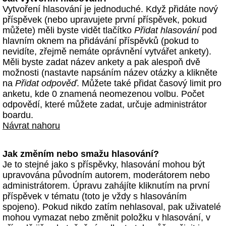
Vytvoření hlasování je jednoduché. Když přidáte nový
příspěvek (nebo upravujete první příspěvek, pokud
můžete) měli byste vidět tlačítko
Přidat hlasování
pod
hlavním oknem na přidávání příspěvků (pokud to
nevidíte, zřejmě nemáte oprávnění vytvářet ankety).
Měli byste zadat název ankety a pak alespoň dvě
možnosti (nastavte napsáním název otázky a klikněte
na
Přidat odpověď
. Můžete také přidat časový limit pro
anketu, kde 0 znamená neomezenou volbu. Počet
odpovědí, které můžete zadat, určuje administrátor
boardu.
Návrat nahoru
Jak změním nebo smažu hlasování?
Je to stejné jako s příspěvky, hlasování mohou být
upravována původním autorem, moderátorem nebo
administrátorem. Úpravu zahájíte kliknutím na první
příspěvek v tématu (toto je vždy s hlasováním
spojeno). Pokud nikdo zatím nehlasoval, pak uživatelé
mohou vymazat nebo změnit položku v hlasování, v