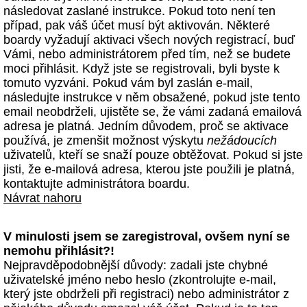
následovat zaslané instrukce. Pokud toto není ten
případ, pak váš účet musí být aktivován. Některé
boardy vyžadují aktivaci všech nových registrací, buď
Vámi, nebo administrátorem před tím, než se budete
moci přihlásit. Když jste se registrovali, byli byste k
tomuto vyzváni. Pokud vám byl zaslán e-mail,
následujte instrukce v něm obsažené, pokud jste tento
email neobdrželi, ujistěte se, že vámi zadaná emailová
adresa je platná. Jedním důvodem, proč se aktivace
používá, je zmenšit možnost výskytu
nežádoucích
uživatelů, kteří se snaží pouze obtěžovat. Pokud si jste
jisti, že e-mailová adresa, kterou jste použili je platná,
kontaktujte administrátora boardu.
Návrat nahoru
V minulosti jsem se zaregistroval, ovšem nyní se
nemohu přihlásit?!
Nejpravděpodobnější důvody: zadali jste chybné
uživatelské jméno nebo heslo (zkontrolujte e-mail,
který jste obdrželi při registraci) nebo administrátor z