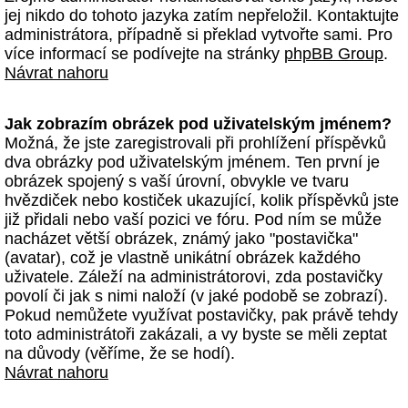
jej nikdo do tohoto jazyka zatím nepřeložil. Kontaktujte
administrátora, případně si překlad vytvořte sami. Pro
více informací se podívejte na stránky
phpBB Group
.
Návrat nahoru
Jak zobrazím obrázek pod uživatelským jménem?
Možná, že jste zaregistrovali při prohlížení příspěvků
dva obrázky pod uživatelským jménem. Ten první je
obrázek spojený s vaší úrovní, obvykle ve tvaru
hvězdiček nebo kostiček ukazující, kolik příspěvků jste
již přidali nebo vaší pozici ve fóru. Pod ním se může
nacházet větší obrázek, známý jako "postavička"
(avatar), což je vlastně unikátní obrázek každého
uživatele. Záleží na administrátorovi, zda postavičky
povolí či jak s nimi naloží (v jaké podobě se zobrazí).
Pokud nemůžete využívat postavičky, pak právě tehdy
toto administrátoři zakázali, a vy byste se měli zeptat
na důvody (věříme, že se hodí).
Návrat nahoru