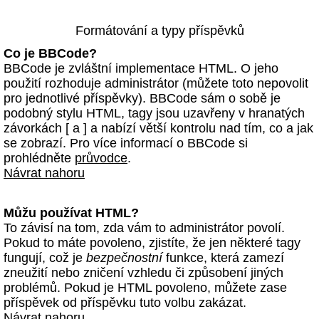
Formátování a typy příspěvků
Co je BBCode?
BBCode je zvláštní implementace HTML. O jeho
použití rozhoduje administrátor (můžete toto nepovolit
pro jednotlivé příspěvky). BBCode sám o sobě je
podobný stylu HTML, tagy jsou uzavřeny v hranatých
závorkách [ a ] a nabízí větší kontrolu nad tím, co a jak
se zobrazí. Pro více informací o BBCode si
prohlédněte
průvodce
.
Návrat nahoru
Můžu používat HTML?
To závisí na tom, zda vám to administrátor povolí.
Pokud to máte povoleno, zjistíte, že jen některé tagy
fungují, což je
bezpečnostní
funkce, která zamezí
zneužití nebo zničení vzhledu či způsobení jiných
problémů. Pokud je HTML povoleno, můžete zase
příspěvek od příspěvku tuto volbu zakázat.
Návrat nahoru