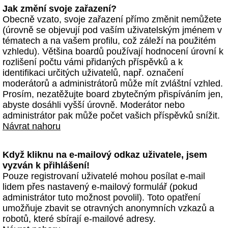
Jak změní svoje zařazení?
Obecně vzato, svoje zařazení přímo změnit nemůžete
(úrovně se objevují pod vaším uživatelským jménem v
tématech a na vašem profilu, což záleží na použitém
vzhledu). Většina boardů používají hodnocení úrovní k
rozlišení počtu vámi přidaných příspěvků a k
identifikaci určitých uživatelů, např. označení
moderátorů a administrátorů může mít zvláštní vzhled.
Prosím, nezatěžujte board zbytečným přispíváním jen,
abyste dosáhli vyšší úrovně. Moderátor nebo
administrátor pak může počet vašich příspěvků snížit.
Návrat nahoru
Když kliknu na e-mailový odkaz uživatele, jsem
vyzván k přihlášení!
Pouze registrovaní uživatelé mohou posílat e-mail
lidem přes nastavený e-mailový formulář (pokud
administrátor tuto možnost povolil). Toto opatření
umožňuje zbavit se otravných anonymních vzkazů a
robotů, které sbírají e-mailové adresy.