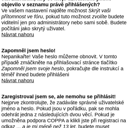
objevilo v seznamu právě přihlášených?
Ve vašem nastavení najděte možnost
Skrýt vaši
přítomnost ve fóru
, pokud tuto možnost
zvolíte
budete
viditelní jen pro administrátory nebo sami sobě. Budete
počítáni jako skrytý uživatel.
Návrat nahoru
Zapomněl jsem heslo!
Nepanikařte! Vaše heslo můžeme obnovit. V tomto
případě zmáčkněte na přihlašovací stránce tlačítko
Zapomněl jsem svoje heslo
, pokračujte dle instrukcí a
téměř ihned budete přihlášeni
Návrat nahoru
Zaregistroval jsem se, ale nemohu se přihlásit!
Nejprve zkontrolujte, že zadáváte správné uživatelské
jméno a heslo. Pokud jsou v pořádku, pak se mohla
odehrát jedna z následujících dvou věcí. Pokud je
umožněna podpora COPPA a klikli jste při registraci na
odkaz
... a je mi méně než 13 let
, budete muset