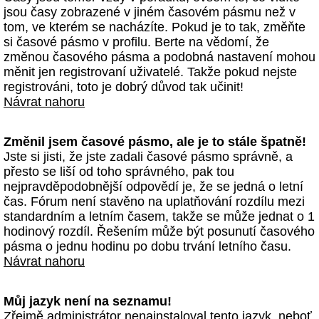
jsou časy zobrazené v jiném časovém pásmu než v
tom, ve kterém se nacházíte. Pokud je to tak, změňte
si časové pásmo v profilu. Berte na vědomí, že
změnou časového pásma a podobná nastavení mohou
měnit jen registrovaní uživatelé. Takže pokud nejste
registrováni, toto je dobrý důvod tak učinit!
Návrat nahoru
Změnil jsem časové pásmo, ale je to stále špatně!
Jste si jisti, že jste zadali časové pásmo správně, a
přesto se liší od toho správného, pak tou
nejpravděpodobnější odpovědí je, že se jedná o letní
čas. Fórum není stavěno na uplatňování rozdílu mezi
standardním a letním časem, takže se může jednat o 1
hodinový rozdíl. Řešením může být posunutí časového
pásma o jednu hodinu po dobu trvání letního času.
Návrat nahoru
Můj jazyk není na seznamu!
Zřejmě administrátor nenainstaloval tento jazyk, neboť