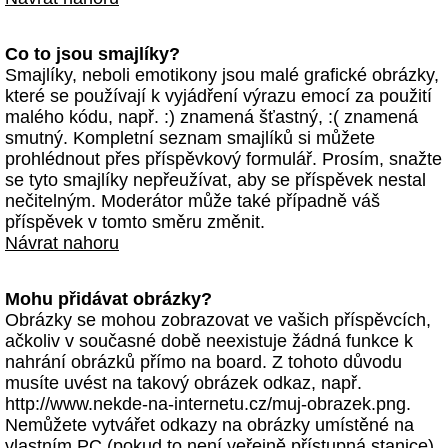
Co to jsou smajlíky?
Smajlíky, neboli emotikony jsou malé grafické obrázky,
které se používají k vyjádření výrazu emocí za použití
malého kódu, např. :) znamená šťastný, :( znamená
smutný. Kompletní seznam smajlíků si můžete
prohlédnout přes příspěvkový formulář. Prosím, snažte
se tyto smajlíky nepřeužívat, aby se příspěvek nestal
nečitelným. Moderátor může také případně váš
příspěvek v tomto směru změnit.
Návrat nahoru
Mohu přidávat obrázky?
Obrázky se mohou zobrazovat ve vašich příspěvcích,
ačkoliv v současné době neexistuje žádná funkce k
nahrání obrázků přímo na board. Z tohoto důvodu
musíte uvést na takový obrázek odkaz, např.
http://www.nekde-na-internetu.cz/muj-obrazek.png.
Nemůžete vytvářet odkazy na obrázky umístěné na
vlastním PC (pokud to není veřejně přístupná stanice)