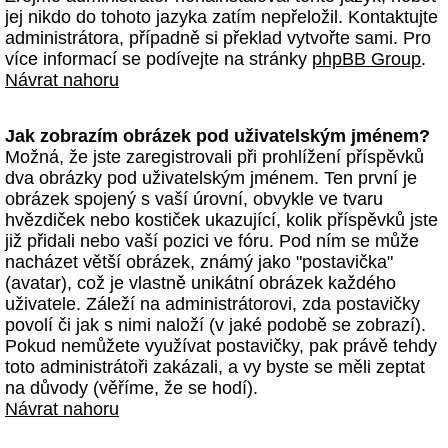
jej nikdo do tohoto jazyka zatím nepřeložil. Kontaktujte
administrátora, případně si překlad vytvořte sami. Pro
více informací se podívejte na stránky
phpBB Group
.
Návrat nahoru
Jak zobrazím obrázek pod uživatelským jménem?
Možná, že jste zaregistrovali při prohlížení příspěvků
dva obrázky pod uživatelským jménem. Ten první je
obrázek spojený s vaší úrovní, obvykle ve tvaru
hvězdiček nebo kostiček ukazující, kolik příspěvků jste
již přidali nebo vaší pozici ve fóru. Pod ním se může
nacházet větší obrázek, známý jako "postavička"
(avatar), což je vlastně unikátní obrázek každého
uživatele. Záleží na administrátorovi, zda postavičky
povolí či jak s nimi naloží (v jaké podobě se zobrazí).
Pokud nemůžete využívat postavičky, pak právě tehdy
toto administrátoři zakázali, a vy byste se měli zeptat
na důvody (věříme, že se hodí).
Návrat nahoru