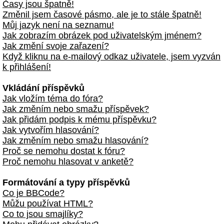
Časy jsou špatně!
Změnil jsem časové pásmo, ale je to stále špatně!
Můj jazyk není na seznamu!
Jak zobrazím obrázek pod uživatelským jménem?
Jak změní svoje zařazení?
Když kliknu na e-mailový odkaz uživatele, jsem vyzván
k přihlášení!
Vkládání příspěvků
Jak vložím téma do fóra?
Jak změním nebo smažu příspěvek?
Jak přidám podpis k mému příspěvku?
Jak vytvořím hlasování?
Jak změním nebo smažu hlasování?
Proč se nemohu dostat k fóru?
Proč nemohu hlasovat v anketě?
Formátování a typy příspěvků
Co je BBCode?
Můžu používat HTML?
Co to jsou smajlíky?