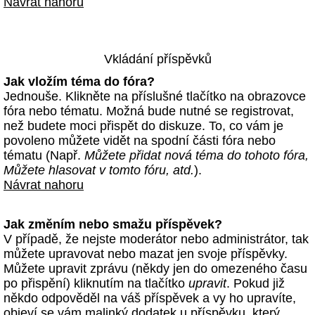
Návrat nahoru
Vkládání příspěvků
Jak vložím téma do fóra?
Jednouše. Klikněte na příslušné tlačítko na obrazovce
fóra nebo tématu. Možná bude nutné se registrovat,
než budete moci přispět do diskuze. To, co vám je
povoleno můžete vidět na spodní části fóra nebo
tématu (Např.
Můžete přidat nová téma do tohoto fóra,
Můžete hlasovat v tomto fóru, atd.
).
Návrat nahoru
Jak změním nebo smažu příspěvek?
V případě, že nejste moderátor nebo administrátor, tak
můžete upravovat nebo mazat jen svoje příspěvky.
Můžete upravit zprávu (někdy jen do omezeného času
po přispění) kliknutím na tlačítko
upravit
. Pokud již
někdo odpověděl na váš příspěvek a vy ho upravíte,
objeví se vám malinký dodatek u příspěvku, který