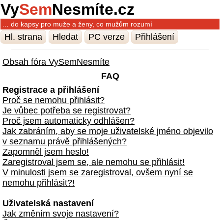
Vy
Sem
Nesmíte.cz
… do kapsy pro muže a ženy, co mužům rozumí
Hl. strana
Hledat
PC verze
Přihlášení
Obsah fóra VySemNesmíte
FAQ
Registrace a přihlášení
Proč se nemohu přihlásit?
Je vůbec potřeba se registrovat?
Proč jsem automaticky odhlášen?
Jak zabráním, aby se moje uživatelské jméno objevilo
v seznamu právě přihlášených?
Zapomněl jsem heslo!
Zaregistroval jsem se, ale nemohu se přihlásit!
V minulosti jsem se zaregistroval, ovšem nyní se
nemohu přihlásit?!
Uživatelská nastavení
Jak změním svoje nastavení?