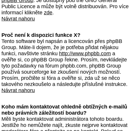
phpBB Group
. Je dostupný pod the GNU General
Public Licence a může být volně distribuován. Pro více
informací klikněte
zde
.
Návrat nahoru
Proč není k dispozici funkce X?
Tento software byl napsán a licencován přes phpBB
Group. Máte-li dojem, že je potřeba přidat nějakou
funkci, navštivte stránku
http://www.phpbb.com
a
ověřte si, co phpBB Group řekne. Prosím, nevkládejte
tyto požadavky na fórum phpbb.com, phpBB Group
používá sourceforge ke zkoušení nových možností.
Prosím, pročtěte si fóra a ověřte si, zda už se něco
takového nezkoušelo a následujte příslušné instrukce.
Návrat nahoru
Koho mám kontaktovat ohledně obtížných e-mailů
nebo právních záležitostí boardu?
Měli byste kontaktovat administrátora tohoto boardu.
Jestliže ho nemůžete najít, zkuste nejprve kontaktovat