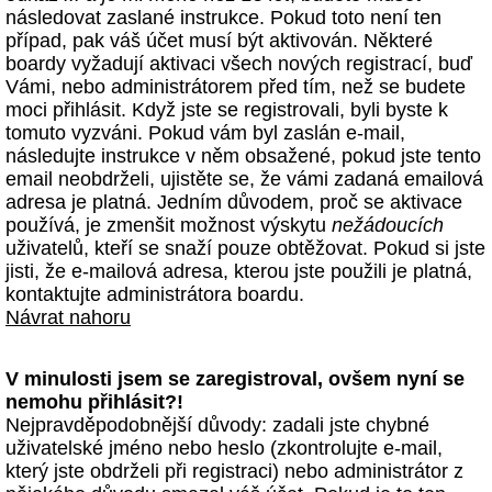
následovat zaslané instrukce. Pokud toto není ten
případ, pak váš účet musí být aktivován. Některé
boardy vyžadují aktivaci všech nových registrací, buď
Vámi, nebo administrátorem před tím, než se budete
moci přihlásit. Když jste se registrovali, byli byste k
tomuto vyzváni. Pokud vám byl zaslán e-mail,
následujte instrukce v něm obsažené, pokud jste tento
email neobdrželi, ujistěte se, že vámi zadaná emailová
adresa je platná. Jedním důvodem, proč se aktivace
používá, je zmenšit možnost výskytu
nežádoucích
uživatelů, kteří se snaží pouze obtěžovat. Pokud si jste
jisti, že e-mailová adresa, kterou jste použili je platná,
kontaktujte administrátora boardu.
Návrat nahoru
V minulosti jsem se zaregistroval, ovšem nyní se
nemohu přihlásit?!
Nejpravděpodobnější důvody: zadali jste chybné
uživatelské jméno nebo heslo (zkontrolujte e-mail,
který jste obdrželi při registraci) nebo administrátor z