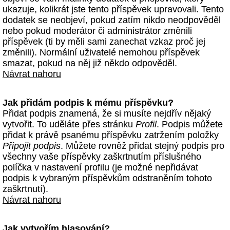
ukazuje, kolikrát jste tento příspěvek upravovali. Tento
dodatek se neobjeví, pokud zatím nikdo neodpověděl
nebo pokud moderátor či administrátor změnili
příspěvek (ti by měli sami zanechat vzkaz proč jej
změnili). Normální uživatelé nemohou příspěvek
smazat, pokud na něj již někdo odpověděl.
Návrat nahoru
Jak přidám podpis k mému příspěvku?
Přidat podpis znamená, že si musíte nejdřív nějaký
vytvořit. To uděláte přes stránku
Profil
. Podpis můžete
přidat k právě psanému příspěvku zatržením položky
Připojit podpis
. Můžete rovněž přidat stejný podpis pro
všechny vaše příspěvky zaškrtnutím příslušného
políčka v nastavení profilu (je možné nepřidávat
podpis k vybraným příspěvkům odstraněním tohoto
zaškrtnutí).
Návrat nahoru
Jak vytvořím hlasování?