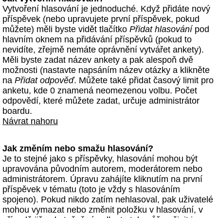
Vytvoření hlasování je jednoduché. Když přidáte nový
příspěvek (nebo upravujete první příspěvek, pokud
můžete) měli byste vidět tlačítko
Přidat hlasování
pod
hlavním oknem na přidávání příspěvků (pokud to
nevidíte, zřejmě nemáte oprávnění vytvářet ankety).
Měli byste zadat název ankety a pak alespoň dvě
možnosti (nastavte napsáním název otázky a klikněte
na
Přidat odpověď
. Můžete také přidat časový limit pro
anketu, kde 0 znamená neomezenou volbu. Počet
odpovědí, které můžete zadat, určuje administrátor
boardu.
Návrat nahoru
Jak změním nebo smažu hlasování?
Je to stejné jako s příspěvky, hlasování mohou být
upravována původním autorem, moderátorem nebo
administrátorem. Úpravu zahájíte kliknutím na první
příspěvek v tématu (toto je vždy s hlasováním
spojeno). Pokud nikdo zatím nehlasoval, pak uživatelé
mohou vymazat nebo změnit položku v hlasování, v