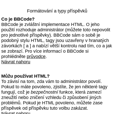
Formátování a typy příspěvků
Co je BBCode?
BBCode je zvláštní implementace HTML. O jeho
použití rozhoduje administrátor (můžete toto nepovolit
pro jednotlivé příspěvky). BBCode sám o sobě je
podobný stylu HTML, tagy jsou uzavřeny v hranatých
závorkách [ a ] a nabízí větší kontrolu nad tím, co a jak
se zobrazí. Pro více informací o BBCode si
prohlédněte
průvodce
.
Návrat nahoru
Můžu používat HTML?
To závisí na tom, zda vám to administrátor povolí.
Pokud to máte povoleno, zjistíte, že jen některé tagy
fungují, což je
bezpečnostní
funkce, která zamezí
zneužití nebo zničení vzhledu či způsobení jiných
problémů. Pokud je HTML povoleno, můžete zase
příspěvek od příspěvku tuto volbu zakázat.
Návrat nahoru