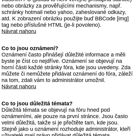
nebo obrázky za prověřujícími mechanismy, např.
schránky hotmail nebo yahoo, zaheslované odkazy,
atd. K zobrazení obrázku použijte buď BBCode [img]
tag nebo příslušné HTML (je-li povoleno).
Návrat nahoru
Co to jsou oznámení?
Oznámení často přinášejí důležité informace a měli
byste je číst co nejdříve. Oznámení se objevují na
horní části každé stránky fóra, kde jsou uvedeny. Zda
můžete či nemůžete přidávat oznámení do fóra, záleží
na tom, zdali vám to administrátor umožnil.
Návrat nahoru
Co to jsou důležitá témata?
Důležitá témata se objevují na fóru hned pod
oznámeními, ale pouze na první stránce. Jsou často
velmi důležitá, takže si je přečtěte tam, kde jsou.
Stejně jako u oznámení rozhoduje administrátor, kteří
uživatelé mají právo přidávat důležitá témata.