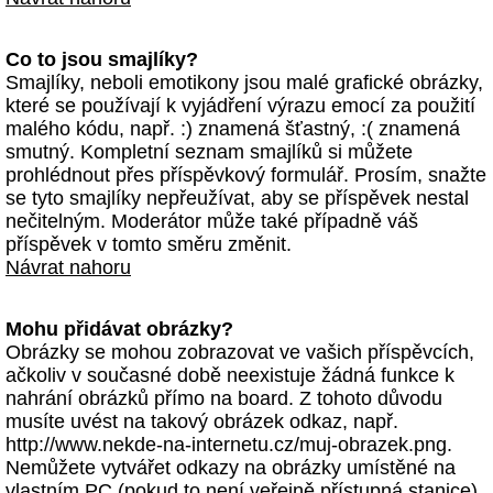
Co to jsou smajlíky?
Smajlíky, neboli emotikony jsou malé grafické obrázky,
které se používají k vyjádření výrazu emocí za použití
malého kódu, např. :) znamená šťastný, :( znamená
smutný. Kompletní seznam smajlíků si můžete
prohlédnout přes příspěvkový formulář. Prosím, snažte
se tyto smajlíky nepřeužívat, aby se příspěvek nestal
nečitelným. Moderátor může také případně váš
příspěvek v tomto směru změnit.
Návrat nahoru
Mohu přidávat obrázky?
Obrázky se mohou zobrazovat ve vašich příspěvcích,
ačkoliv v současné době neexistuje žádná funkce k
nahrání obrázků přímo na board. Z tohoto důvodu
musíte uvést na takový obrázek odkaz, např.
http://www.nekde-na-internetu.cz/muj-obrazek.png.
Nemůžete vytvářet odkazy na obrázky umístěné na
vlastním PC (pokud to není veřejně přístupná stanice)