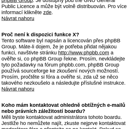
phpBB Group
. Je dostupný pod the GNU General
Public Licence a může být volně distribuován. Pro více
informací klikněte
zde
.
Návrat nahoru
Proč není k dispozici funkce X?
Tento software byl napsán a licencován přes phpBB
Group. Máte-li dojem, že je potřeba přidat nějakou
funkci, navštivte stránku
http://www.phpbb.com
a
ověřte si, co phpBB Group řekne. Prosím, nevkládejte
tyto požadavky na fórum phpbb.com, phpBB Group
používá sourceforge ke zkoušení nových možností.
Prosím, pročtěte si fóra a ověřte si, zda už se něco
takového nezkoušelo a následujte příslušné instrukce.
Návrat nahoru
Koho mám kontaktovat ohledně obtížných e-mailů
nebo právních záležitostí boardu?
Měli byste kontaktovat administrátora tohoto boardu.
Jestliže ho nemůžete najít, zkuste nejprve kontaktovat