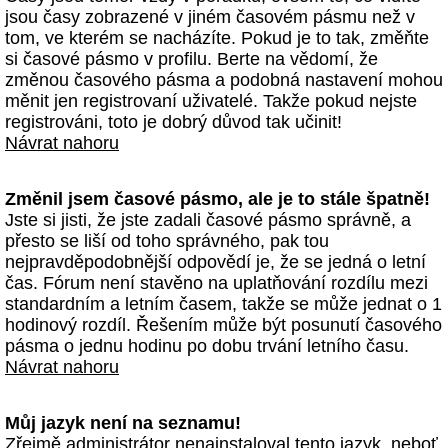
jsou časy zobrazené v jiném časovém pásmu než v
tom, ve kterém se nacházíte. Pokud je to tak, změňte
si časové pásmo v profilu. Berte na vědomí, že
změnou časového pásma a podobná nastavení mohou
měnit jen registrovaní uživatelé. Takže pokud nejste
registrováni, toto je dobrý důvod tak učinit!
Návrat nahoru
Změnil jsem časové pásmo, ale je to stále špatně!
Jste si jisti, že jste zadali časové pásmo správně, a
přesto se liší od toho správného, pak tou
nejpravděpodobnější odpovědí je, že se jedná o letní
čas. Fórum není stavěno na uplatňování rozdílu mezi
standardním a letním časem, takže se může jednat o 1
hodinový rozdíl. Řešením může být posunutí časového
pásma o jednu hodinu po dobu trvání letního času.
Návrat nahoru
Můj jazyk není na seznamu!
Zřejmě administrátor nenainstaloval tento jazyk, neboť