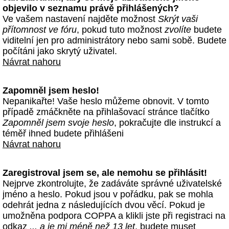
objevilo v seznamu právě přihlášených?
Ve vašem nastavení najděte možnost
Skrýt vaši
přítomnost ve fóru
, pokud tuto možnost
zvolíte
budete
viditelní jen pro administrátory nebo sami sobě. Budete
počítáni jako skrytý uživatel.
Návrat nahoru
Zapomněl jsem heslo!
Nepanikařte! Vaše heslo můžeme obnovit. V tomto
případě zmáčkněte na přihlašovací stránce tlačítko
Zapomněl jsem svoje heslo
, pokračujte dle instrukcí a
téměř ihned budete přihlášeni
Návrat nahoru
Zaregistroval jsem se, ale nemohu se přihlásit!
Nejprve zkontrolujte, že zadáváte správné uživatelské
jméno a heslo. Pokud jsou v pořádku, pak se mohla
odehrát jedna z následujících dvou věcí. Pokud je
umožněna podpora COPPA a klikli jste při registraci na
odkaz
... a je mi méně než 13 let
, budete muset