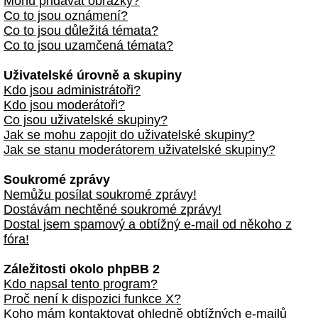
Mohu přidávat obrázky?
Co to jsou oznámení?
Co to jsou důležitá témata?
Co to jsou uzamčená témata?
Uživatelské úrovně a skupiny
Kdo jsou administrátoři?
Kdo jsou moderátoři?
Co jsou uživatelské skupiny?
Jak se mohu zapojit do uživatelské skupiny?
Jak se stanu moderátorem uživatelské skupiny?
Soukromé zprávy
Nemůžu posílat soukromé zprávy!
Dostávám nechtěné soukromé zprávy!
Dostal jsem spamový a obtížný e-mail od někoho z
fóra!
Záležitosti okolo phpBB 2
Kdo napsal tento program?
Proč není k dispozici funkce X?
Koho mám kontaktovat ohledně obtížných e-mailů