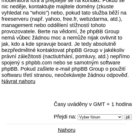
moderátora fóra a přeptejte se na kontakt. Pokud se
nic neděje, kontaktujte majitele domény (zkuste
vyhledat na "whois") nebo, pokud tato služba běží na
freeserveru (např. yahoo, free.fr, webzdarma, atd.),
management nebo oddělení stížností tohoto
provozovatele. Berte na vědomí, že phpBB Group
nemá vůbec žádnou moc a nemůže nijak ovlivnit to
jak, kdo a kde spravuje board. Je tedy absolutně
bezpředmětné kontaktovat phpBB Group v jakékoliv
právní záležitosti (nactiutrhání, pomluvy, atd.) nepřímo
spojený s phpbb.com nebo se samotným software
phpBB. Pokud zašlete e-mail phpBB Group o použití
softwaru třetí stranou, neočekávejte žádnou odpověď.
Návrat nahoru
Časy uváděny v GMT + 1 hodina
Přejdi na:
Nahoru