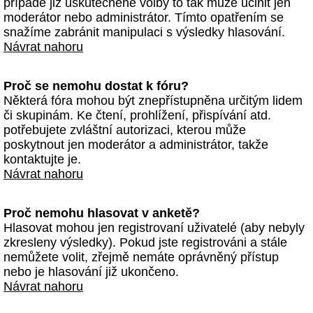
případě již uskutečněné volby to tak může učinit jen
moderátor nebo administrátor. Tímto opatřením se
snažíme zabránit manipulaci s výsledky hlasování.
Návrat nahoru
Proč se nemohu dostat k fóru?
Některá fóra mohou být znepřístupněna určitým lidem
či skupinám. Ke čtení, prohlížení, přispívání atd.
potřebujete zvláštní autorizaci, kterou může
poskytnout jen moderátor a administrátor, takže
kontaktujte je.
Návrat nahoru
Proč nemohu hlasovat v anketě?
Hlasovat mohou jen registrovaní uživatelé (aby nebyly
zkresleny výsledky). Pokud jste registrováni a stále
nemůžete volit, zřejmě nemáte oprávněný přístup
nebo je hlasování již ukončeno.
Návrat nahoru