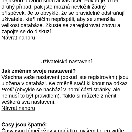
nějakého důvodu smazal váš účet. Pokud je to ten
druhý případ, pak jste možná nevložili žádný
příspěvek. Je to obvyklé, že se pravidelně odstraňují
uživatelé, kteří ničím nepřispěli, aby se zmenšila
velikost databáze. Zkuste se zaregistrovat znovu a
zapojte se do diskuzí.
Návrat nahoru
Uživatelská nastavení
Jak změním svoje nastavení?
Všechna vaše nastavení (pokud jste registrováni) jsou
uložena v databázi. Ke změně stačí kliknout na odkaz
Profil
(obvykle se nachází v horní části stránky, ale
nemusí to být pravidlem). Takto si můžete změnit
veškerá svá nastavení.
Návrat nahoru
Časy jsou špatně!
Časy jsou téměř vždy v pořádku, ovšem to, co vidíte