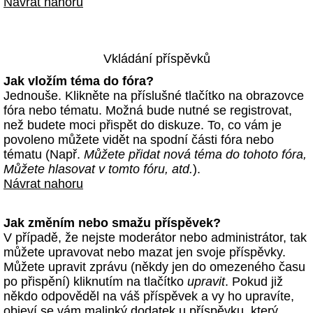
Návrat nahoru
Vkládání příspěvků
Jak vložím téma do fóra?
Jednouše. Klikněte na příslušné tlačítko na obrazovce
fóra nebo tématu. Možná bude nutné se registrovat,
než budete moci přispět do diskuze. To, co vám je
povoleno můžete vidět na spodní části fóra nebo
tématu (Např.
Můžete přidat nová téma do tohoto fóra,
Můžete hlasovat v tomto fóru, atd.
).
Návrat nahoru
Jak změním nebo smažu příspěvek?
V případě, že nejste moderátor nebo administrátor, tak
můžete upravovat nebo mazat jen svoje příspěvky.
Můžete upravit zprávu (někdy jen do omezeného času
po přispění) kliknutím na tlačítko
upravit
. Pokud již
někdo odpověděl na váš příspěvek a vy ho upravíte,
objeví se vám malinký dodatek u příspěvku, který