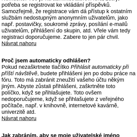
potřeba se registrovat ke vkládání příspěvků.
Samozřejmě, že registrace vám dá přístup k ostatním
službám nedostupným anonymním uživatelům, jako
např. postavičky, soukromé zprávy, posílání e-mailů
uživatelům, přihlášení do skupin, atd. Vřele vám tedy
registraci doporučujeme. Zabere to jen pár chvil.
Návrat nahoru
Proč jsem automaticky odhlášen?
Pokud nezaškrtnete tlačítko
Přihlásit automaticky při
příští návštěvě
, budete přihlášeni jen po dobu práce na
fóru. Toto má zabránit zneužití vašeho účtu někým
jiným. Abyste zůstali přihlášeni, zaškrtněte toto
políčko, když se přihlašujete. Toto ovšem
nedoporučujeme, když se přihlašujete z veřejného
počítače, např. v knihovně, internetové kavárně,
univerzitě atd.
Návrat nahoru
Jak zabráním, aby se moje uživatelské jméno