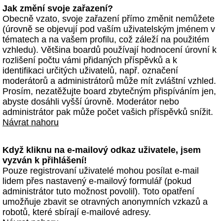
Jak změní svoje zařazení?
Obecně vzato, svoje zařazení přímo změnit nemůžete
(úrovně se objevují pod vaším uživatelským jménem v
tématech a na vašem profilu, což záleží na použitém
vzhledu). Většina boardů používají hodnocení úrovní k
rozlišení počtu vámi přidaných příspěvků a k
identifikaci určitých uživatelů, např. označení
moderátorů a administrátorů může mít zvláštní vzhled.
Prosím, nezatěžujte board zbytečným přispíváním jen,
abyste dosáhli vyšší úrovně. Moderátor nebo
administrátor pak může počet vašich příspěvků snížit.
Návrat nahoru
Když kliknu na e-mailový odkaz uživatele, jsem
vyzván k přihlášení!
Pouze registrovaní uživatelé mohou posílat e-mail
lidem přes nastavený e-mailový formulář (pokud
administrátor tuto možnost povolil). Toto opatření
umožňuje zbavit se otravných anonymních vzkazů a
robotů, které sbírají e-mailové adresy.