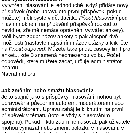
Vytvoření hlasování je jednoduché. Když přidáte nový
příspěvek (nebo upravujete první příspěvek, pokud
můžete) měli byste vidět tlačítko
Přidat hlasování
pod
hlavním oknem na přidávání příspěvků (pokud to
nevidíte, zřejmě nemáte oprávnění vytvářet ankety).
Měli byste zadat název ankety a pak alespoň dvě
možnosti (nastavte napsáním název otázky a klikněte
na
Přidat odpověď
. Můžete také přidat časový limit pro
anketu, kde 0 znamená neomezenou volbu. Počet
odpovědí, které můžete zadat, určuje administrátor
boardu.
Návrat nahoru
Jak změním nebo smažu hlasování?
Je to stejné jako s příspěvky, hlasování mohou být
upravována původním autorem, moderátorem nebo
administrátorem. Úpravu zahájíte kliknutím na první
příspěvek v tématu (toto je vždy s hlasováním
spojeno). Pokud nikdo zatím nehlasoval, pak uživatelé
mohou vymazat nebo změnit položku v hlasování, v