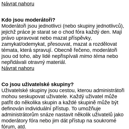
Návrat nahoru
Kdo jsou moderátoři?
Moderátoři jsou jednotlivci (nebo skupiny jednotlivců),
jejichž práce je starat se o chod fóra každý den. Mají
právo upravovat nebo mazat příspěvky,
zamykat/odemykat, přesouvat, mazat a rozdělovat
témata, která spravují. Obecně řečeno, moderátoři
jsou od toho, aby lidé nepřispívali
mimo téma
nebo
nepřidávali otravný materiál.
Návrat nahoru
Co jsou uživatelské skupiny?
Uživatelské skupiny jsou cestou, kterou administrátoři
mohou seskupovat uživatele. Každý uživatel může
patřit do několika skupin a každé skupině může být
definován individuální přístup. To umožňuje
administrátorům snáze nastavit několik uživatelů jako
moderátory fóra nebo jim dát přístup na soukromé
fórum, atd.