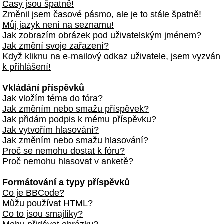
Časy jsou špatně!
Změnil jsem časové pásmo, ale je to stále špatně!
Můj jazyk není na seznamu!
Jak zobrazím obrázek pod uživatelským jménem?
Jak změní svoje zařazení?
Když kliknu na e-mailový odkaz uživatele, jsem vyzván
k přihlášení!
Vkládání příspěvků
Jak vložím téma do fóra?
Jak změním nebo smažu příspěvek?
Jak přidám podpis k mému příspěvku?
Jak vytvořím hlasování?
Jak změním nebo smažu hlasování?
Proč se nemohu dostat k fóru?
Proč nemohu hlasovat v anketě?
Formátování a typy příspěvků
Co je BBCode?
Můžu používat HTML?
Co to jsou smajlíky?