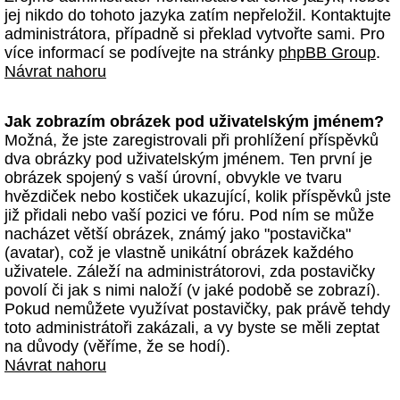
jej nikdo do tohoto jazyka zatím nepřeložil. Kontaktujte
administrátora, případně si překlad vytvořte sami. Pro
více informací se podívejte na stránky
phpBB Group
.
Návrat nahoru
Jak zobrazím obrázek pod uživatelským jménem?
Možná, že jste zaregistrovali při prohlížení příspěvků
dva obrázky pod uživatelským jménem. Ten první je
obrázek spojený s vaší úrovní, obvykle ve tvaru
hvězdiček nebo kostiček ukazující, kolik příspěvků jste
již přidali nebo vaší pozici ve fóru. Pod ním se může
nacházet větší obrázek, známý jako "postavička"
(avatar), což je vlastně unikátní obrázek každého
uživatele. Záleží na administrátorovi, zda postavičky
povolí či jak s nimi naloží (v jaké podobě se zobrazí).
Pokud nemůžete využívat postavičky, pak právě tehdy
toto administrátoři zakázali, a vy byste se měli zeptat
na důvody (věříme, že se hodí).
Návrat nahoru