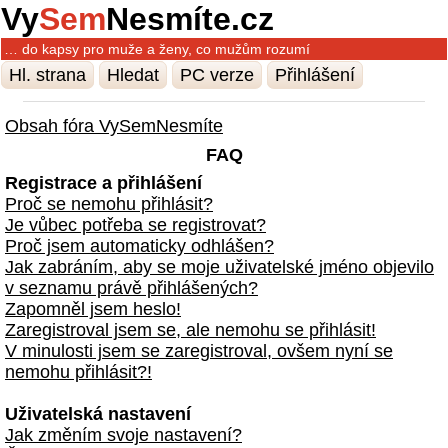
Vy
Sem
Nesmíte.cz
… do kapsy pro muže a ženy, co mužům rozumí
Hl. strana
Hledat
PC verze
Přihlášení
Obsah fóra VySemNesmíte
FAQ
Registrace a přihlášení
Proč se nemohu přihlásit?
Je vůbec potřeba se registrovat?
Proč jsem automaticky odhlášen?
Jak zabráním, aby se moje uživatelské jméno objevilo
v seznamu právě přihlášených?
Zapomněl jsem heslo!
Zaregistroval jsem se, ale nemohu se přihlásit!
V minulosti jsem se zaregistroval, ovšem nyní se
nemohu přihlásit?!
Uživatelská nastavení
Jak změním svoje nastavení?