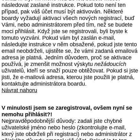
následovat zaslané instrukce. Pokud toto není ten
případ, pak váš účet musí být aktivován. Některé
boardy vyžadují aktivaci všech nových registrací, buď
Vámi, nebo administrátorem před tím, než se budete
moci přihlásit. Když jste se registrovali, byli byste k
tomuto vyzváni. Pokud vám byl zaslán e-mail,
následujte instrukce v něm obsažené, pokud jste tento
email neobdrželi, ujistěte se, že vámi zadaná emailová
adresa je platná. Jedním důvodem, proč se aktivace
používá, je zmenšit možnost výskytu
nežádoucích
uživatelů, kteří se snaží pouze obtěžovat. Pokud si jste
jisti, že e-mailová adresa, kterou jste použili je platná,
kontaktujte administrátora boardu.
Návrat nahoru
V minulosti jsem se zaregistroval, ovšem nyní se
nemohu přihlásit?!
Nejpravděpodobnější důvody: zadali jste chybné
uživatelské jméno nebo heslo (zkontrolujte e-mail,
který jste obdrželi při registraci) nebo administrátor z