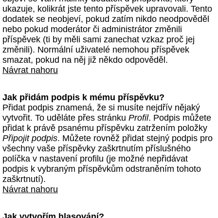
ukazuje, kolikrát jste tento příspěvek upravovali. Tento
dodatek se neobjeví, pokud zatím nikdo neodpověděl
nebo pokud moderátor či administrátor změnili
příspěvek (ti by měli sami zanechat vzkaz proč jej
změnili). Normální uživatelé nemohou příspěvek
smazat, pokud na něj již někdo odpověděl.
Návrat nahoru
Jak přidám podpis k mému příspěvku?
Přidat podpis znamená, že si musíte nejdřív nějaký
vytvořit. To uděláte přes stránku
Profil
. Podpis můžete
přidat k právě psanému příspěvku zatržením položky
Připojit podpis
. Můžete rovněž přidat stejný podpis pro
všechny vaše příspěvky zaškrtnutím příslušného
políčka v nastavení profilu (je možné nepřidávat
podpis k vybraným příspěvkům odstraněním tohoto
zaškrtnutí).
Návrat nahoru
Jak vytvořím hlasování?