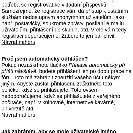
potřeba se registrovat ke vkládání příspěvků.
Samozřejmě, že registrace vám dá přístup k ostatním
službám nedostupným anonymním uživatelům, jako
např. postavičky, soukromé zprávy, posílání e-mailů
uživatelům, přihlášení do skupin, atd. Vřele vám tedy
registraci doporučujeme. Zabere to jen pár chvil.
Návrat nahoru
Proč jsem automaticky odhlášen?
Pokud nezaškrtnete tlačítko
Přihlásit automaticky při
příští návštěvě
, budete přihlášeni jen po dobu práce na
fóru. Toto má zabránit zneužití vašeho účtu někým
jiným. Abyste zůstali přihlášeni, zaškrtněte toto
políčko, když se přihlašujete. Toto ovšem
nedoporučujeme, když se přihlašujete z veřejného
počítače, např. v knihovně, internetové kavárně,
univerzitě atd.
Návrat nahoru
Jak zabráním, aby se moje uživatelské jméno