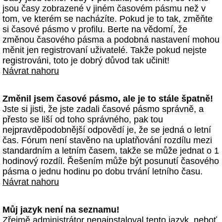
jsou časy zobrazené v jiném časovém pásmu než v
tom, ve kterém se nacházíte. Pokud je to tak, změňte
si časové pásmo v profilu. Berte na vědomí, že
změnou časového pásma a podobná nastavení mohou
měnit jen registrovaní uživatelé. Takže pokud nejste
registrováni, toto je dobrý důvod tak učinit!
Návrat nahoru
Změnil jsem časové pásmo, ale je to stále špatně!
Jste si jisti, že jste zadali časové pásmo správně, a
přesto se liší od toho správného, pak tou
nejpravděpodobnější odpovědí je, že se jedná o letní
čas. Fórum není stavěno na uplatňování rozdílu mezi
standardním a letním časem, takže se může jednat o 1
hodinový rozdíl. Řešením může být posunutí časového
pásma o jednu hodinu po dobu trvání letního času.
Návrat nahoru
Můj jazyk není na seznamu!
Zřejmě administrátor nenainstaloval tento jazyk, neboť