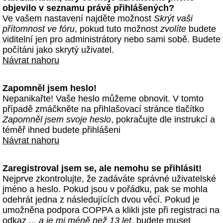
objevilo v seznamu právě přihlášených?
Ve vašem nastavení najděte možnost
Skrýt vaši
přítomnost ve fóru
, pokud tuto možnost
zvolíte
budete
viditelní jen pro administrátory nebo sami sobě. Budete
počítáni jako skrytý uživatel.
Návrat nahoru
Zapomněl jsem heslo!
Nepanikařte! Vaše heslo můžeme obnovit. V tomto
případě zmáčkněte na přihlašovací stránce tlačítko
Zapomněl jsem svoje heslo
, pokračujte dle instrukcí a
téměř ihned budete přihlášeni
Návrat nahoru
Zaregistroval jsem se, ale nemohu se přihlásit!
Nejprve zkontrolujte, že zadáváte správné uživatelské
jméno a heslo. Pokud jsou v pořádku, pak se mohla
odehrát jedna z následujících dvou věcí. Pokud je
umožněna podpora COPPA a klikli jste při registraci na
odkaz
... a je mi méně než 13 let
, budete muset