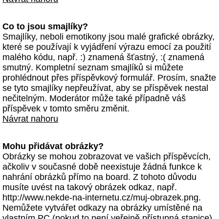
Co to jsou smajlíky?
Smajlíky, neboli emotikony jsou malé grafické obrázky,
které se používají k vyjádření výrazu emocí za použití
malého kódu, např. :) znamená šťastný, :( znamená
smutný. Kompletní seznam smajlíků si můžete
prohlédnout přes příspěvkový formulář. Prosím, snažte
se tyto smajlíky nepřeužívat, aby se příspěvek nestal
nečitelným. Moderátor může také případně váš
příspěvek v tomto směru změnit.
Návrat nahoru
Mohu přidávat obrázky?
Obrázky se mohou zobrazovat ve vašich příspěvcích,
ačkoliv v současné době neexistuje žádná funkce k
nahrání obrázků přímo na board. Z tohoto důvodu
musíte uvést na takový obrázek odkaz, např.
http://www.nekde-na-internetu.cz/muj-obrazek.png.
Nemůžete vytvářet odkazy na obrázky umístěné na
vlastním PC (pokud to není veřejně přístupná stanice)