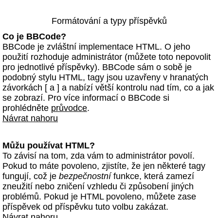
Formátování a typy příspěvků
Co je BBCode?
BBCode je zvláštní implementace HTML. O jeho
použití rozhoduje administrátor (můžete toto nepovolit
pro jednotlivé příspěvky). BBCode sám o sobě je
podobný stylu HTML, tagy jsou uzavřeny v hranatých
závorkách [ a ] a nabízí větší kontrolu nad tím, co a jak
se zobrazí. Pro více informací o BBCode si
prohlédněte
průvodce
.
Návrat nahoru
Můžu používat HTML?
To závisí na tom, zda vám to administrátor povolí.
Pokud to máte povoleno, zjistíte, že jen některé tagy
fungují, což je
bezpečnostní
funkce, která zamezí
zneužití nebo zničení vzhledu či způsobení jiných
problémů. Pokud je HTML povoleno, můžete zase
příspěvek od příspěvku tuto volbu zakázat.
Návrat nahoru