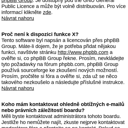
phpBB Group
. Je dostupný pod the GNU General
Public Licence a může být volně distribuován. Pro více
informací klikněte
zde
.
Návrat nahoru
Proč není k dispozici funkce X?
Tento software byl napsán a licencován přes phpBB
Group. Máte-li dojem, že je potřeba přidat nějakou
funkci, navštivte stránku
http://www.phpbb.com
a
ověřte si, co phpBB Group řekne. Prosím, nevkládejte
tyto požadavky na fórum phpbb.com, phpBB Group
používá sourceforge ke zkoušení nových možností.
Prosím, pročtěte si fóra a ověřte si, zda už se něco
takového nezkoušelo a následujte příslušné instrukce.
Návrat nahoru
Koho mám kontaktovat ohledně obtížných e-mailů
nebo právních záležitostí boardu?
Měli byste kontaktovat administrátora tohoto boardu.
Jestliže ho nemůžete najít, zkuste nejprve kontaktovat