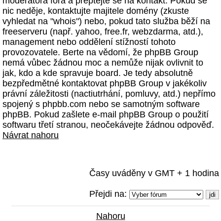
moderátora fóra a přeptejte se na kontakt. Pokud se
nic neděje, kontaktujte majitele domény (zkuste
vyhledat na "whois") nebo, pokud tato služba běží na
freeserveru (např. yahoo, free.fr, webzdarma, atd.),
management nebo oddělení stížností tohoto
provozovatele. Berte na vědomí, že phpBB Group
nemá vůbec žádnou moc a nemůže nijak ovlivnit to
jak, kdo a kde spravuje board. Je tedy absolutně
bezpředmětné kontaktovat phpBB Group v jakékoliv
právní záležitosti (nactiutrhání, pomluvy, atd.) nepřímo
spojený s phpbb.com nebo se samotným software
phpBB. Pokud zašlete e-mail phpBB Group o použití
softwaru třetí stranou, neočekávejte žádnou odpověď.
Návrat nahoru
Časy uváděny v GMT + 1 hodina
Přejdi na:
Nahoru