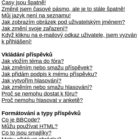
Časy jsou špatně!
Změnil jsem časové pásmo, ale je to stále špatně!
Můj jazyk není na seznamu!
Jak zobrazím obrázek pod uživatelským jménem?
Jak změní svoje zařazení?
Když kliknu na e-mailový odkaz uživatele, jsem vyzván
k přihlášení!
Vkládání příspěvků
Jak vložím téma do fóra?
Jak změním nebo smažu příspěvek?
Jak přidám podpis k mému příspěvku?
Jak vytvořím hlasování?
Jak změním nebo smažu hlasování?
Proč se nemohu dostat k fóru?
Proč nemohu hlasovat v anketě?
Formátování a typy příspěvků
Co je BBCode?
Můžu používat HTML?
Co to jsou smajlíky?