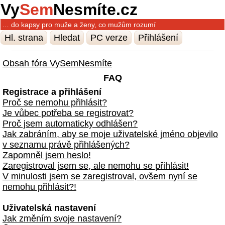
Vy
Sem
Nesmíte.cz
… do kapsy pro muže a ženy, co mužům rozumí
Hl. strana
Hledat
PC verze
Přihlášení
Obsah fóra VySemNesmíte
FAQ
Registrace a přihlášení
Proč se nemohu přihlásit?
Je vůbec potřeba se registrovat?
Proč jsem automaticky odhlášen?
Jak zabráním, aby se moje uživatelské jméno objevilo
v seznamu právě přihlášených?
Zapomněl jsem heslo!
Zaregistroval jsem se, ale nemohu se přihlásit!
V minulosti jsem se zaregistroval, ovšem nyní se
nemohu přihlásit?!
Uživatelská nastavení
Jak změním svoje nastavení?