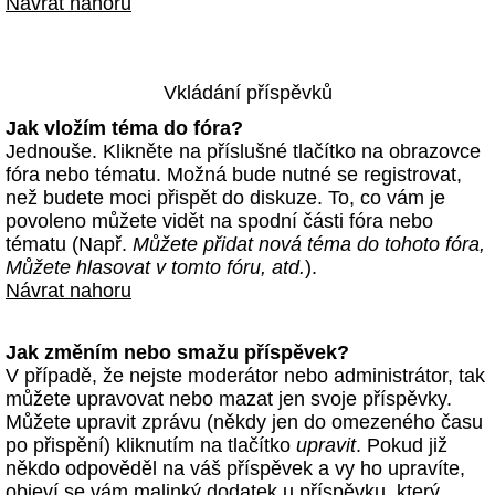
Návrat nahoru
Vkládání příspěvků
Jak vložím téma do fóra?
Jednouše. Klikněte na příslušné tlačítko na obrazovce
fóra nebo tématu. Možná bude nutné se registrovat,
než budete moci přispět do diskuze. To, co vám je
povoleno můžete vidět na spodní části fóra nebo
tématu (Např.
Můžete přidat nová téma do tohoto fóra,
Můžete hlasovat v tomto fóru, atd.
).
Návrat nahoru
Jak změním nebo smažu příspěvek?
V případě, že nejste moderátor nebo administrátor, tak
můžete upravovat nebo mazat jen svoje příspěvky.
Můžete upravit zprávu (někdy jen do omezeného času
po přispění) kliknutím na tlačítko
upravit
. Pokud již
někdo odpověděl na váš příspěvek a vy ho upravíte,
objeví se vám malinký dodatek u příspěvku, který