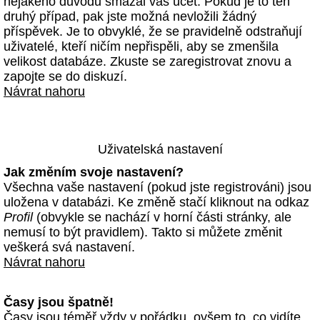
nějakého důvodu smazal váš účet. Pokud je to ten
druhý případ, pak jste možná nevložili žádný
příspěvek. Je to obvyklé, že se pravidelně odstraňují
uživatelé, kteří ničím nepřispěli, aby se zmenšila
velikost databáze. Zkuste se zaregistrovat znovu a
zapojte se do diskuzí.
Návrat nahoru
Uživatelská nastavení
Jak změním svoje nastavení?
Všechna vaše nastavení (pokud jste registrováni) jsou
uložena v databázi. Ke změně stačí kliknout na odkaz
Profil
(obvykle se nachází v horní části stránky, ale
nemusí to být pravidlem). Takto si můžete změnit
veškerá svá nastavení.
Návrat nahoru
Časy jsou špatně!
Časy jsou téměř vždy v pořádku, ovšem to, co vidíte