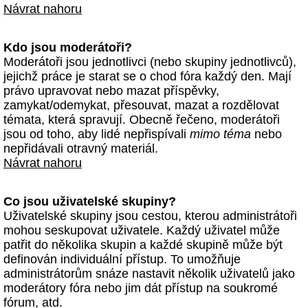
Návrat nahoru
Kdo jsou moderátoři?
Moderátoři jsou jednotlivci (nebo skupiny jednotlivců),
jejichž práce je starat se o chod fóra každý den. Mají
právo upravovat nebo mazat příspěvky,
zamykat/odemykat, přesouvat, mazat a rozdělovat
témata, která spravují. Obecně řečeno, moderátoři
jsou od toho, aby lidé nepřispívali
mimo téma
nebo
nepřidávali otravný materiál.
Návrat nahoru
Co jsou uživatelské skupiny?
Uživatelské skupiny jsou cestou, kterou administrátoři
mohou seskupovat uživatele. Každý uživatel může
patřit do několika skupin a každé skupině může být
definován individuální přístup. To umožňuje
administrátorům snáze nastavit několik uživatelů jako
moderátory fóra nebo jim dát přístup na soukromé
fórum, atd.