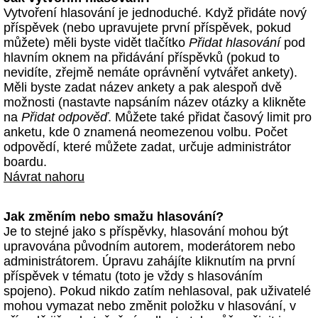
Vytvoření hlasování je jednoduché. Když přidáte nový
příspěvek (nebo upravujete první příspěvek, pokud
můžete) měli byste vidět tlačítko
Přidat hlasování
pod
hlavním oknem na přidávání příspěvků (pokud to
nevidíte, zřejmě nemáte oprávnění vytvářet ankety).
Měli byste zadat název ankety a pak alespoň dvě
možnosti (nastavte napsáním název otázky a klikněte
na
Přidat odpověď
. Můžete také přidat časový limit pro
anketu, kde 0 znamená neomezenou volbu. Počet
odpovědí, které můžete zadat, určuje administrátor
boardu.
Návrat nahoru
Jak změním nebo smažu hlasování?
Je to stejné jako s příspěvky, hlasování mohou být
upravována původním autorem, moderátorem nebo
administrátorem. Úpravu zahájíte kliknutím na první
příspěvek v tématu (toto je vždy s hlasováním
spojeno). Pokud nikdo zatím nehlasoval, pak uživatelé
mohou vymazat nebo změnit položku v hlasování, v