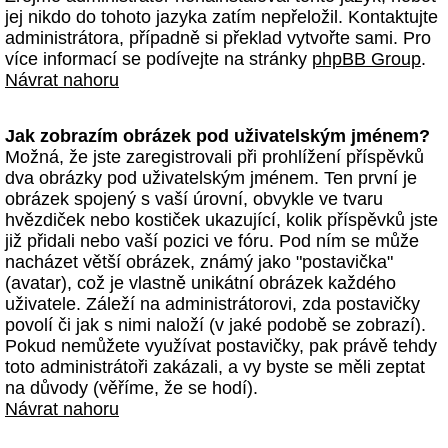
jej nikdo do tohoto jazyka zatím nepřeložil. Kontaktujte
administrátora, případně si překlad vytvořte sami. Pro
více informací se podívejte na stránky
phpBB Group
.
Návrat nahoru
Jak zobrazím obrázek pod uživatelským jménem?
Možná, že jste zaregistrovali při prohlížení příspěvků
dva obrázky pod uživatelským jménem. Ten první je
obrázek spojený s vaší úrovní, obvykle ve tvaru
hvězdiček nebo kostiček ukazující, kolik příspěvků jste
již přidali nebo vaší pozici ve fóru. Pod ním se může
nacházet větší obrázek, známý jako "postavička"
(avatar), což je vlastně unikátní obrázek každého
uživatele. Záleží na administrátorovi, zda postavičky
povolí či jak s nimi naloží (v jaké podobě se zobrazí).
Pokud nemůžete využívat postavičky, pak právě tehdy
toto administrátoři zakázali, a vy byste se měli zeptat
na důvody (věříme, že se hodí).
Návrat nahoru