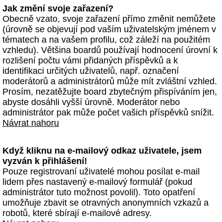
Jak změní svoje zařazení?
Obecně vzato, svoje zařazení přímo změnit nemůžete
(úrovně se objevují pod vaším uživatelským jménem v
tématech a na vašem profilu, což záleží na použitém
vzhledu). Většina boardů používají hodnocení úrovní k
rozlišení počtu vámi přidaných příspěvků a k
identifikaci určitých uživatelů, např. označení
moderátorů a administrátorů může mít zvláštní vzhled.
Prosím, nezatěžujte board zbytečným přispíváním jen,
abyste dosáhli vyšší úrovně. Moderátor nebo
administrátor pak může počet vašich příspěvků snížit.
Návrat nahoru
Když kliknu na e-mailový odkaz uživatele, jsem
vyzván k přihlášení!
Pouze registrovaní uživatelé mohou posílat e-mail
lidem přes nastavený e-mailový formulář (pokud
administrátor tuto možnost povolil). Toto opatření
umožňuje zbavit se otravných anonymních vzkazů a
robotů, které sbírají e-mailové adresy.