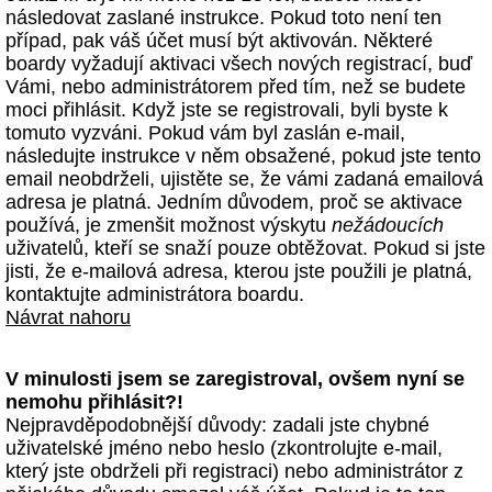
následovat zaslané instrukce. Pokud toto není ten
případ, pak váš účet musí být aktivován. Některé
boardy vyžadují aktivaci všech nových registrací, buď
Vámi, nebo administrátorem před tím, než se budete
moci přihlásit. Když jste se registrovali, byli byste k
tomuto vyzváni. Pokud vám byl zaslán e-mail,
následujte instrukce v něm obsažené, pokud jste tento
email neobdrželi, ujistěte se, že vámi zadaná emailová
adresa je platná. Jedním důvodem, proč se aktivace
používá, je zmenšit možnost výskytu
nežádoucích
uživatelů, kteří se snaží pouze obtěžovat. Pokud si jste
jisti, že e-mailová adresa, kterou jste použili je platná,
kontaktujte administrátora boardu.
Návrat nahoru
V minulosti jsem se zaregistroval, ovšem nyní se
nemohu přihlásit?!
Nejpravděpodobnější důvody: zadali jste chybné
uživatelské jméno nebo heslo (zkontrolujte e-mail,
který jste obdrželi při registraci) nebo administrátor z