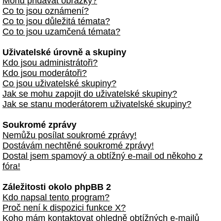
Mohu přidávat obrázky?
Co to jsou oznámení?
Co to jsou důležitá témata?
Co to jsou uzamčená témata?
Uživatelské úrovně a skupiny
Kdo jsou administrátoři?
Kdo jsou moderátoři?
Co jsou uživatelské skupiny?
Jak se mohu zapojit do uživatelské skupiny?
Jak se stanu moderátorem uživatelské skupiny?
Soukromé zprávy
Nemůžu posílat soukromé zprávy!
Dostávám nechtěné soukromé zprávy!
Dostal jsem spamový a obtížný e-mail od někoho z
fóra!
Záležitosti okolo phpBB 2
Kdo napsal tento program?
Proč není k dispozici funkce X?
Koho mám kontaktovat ohledně obtížných e-mailů