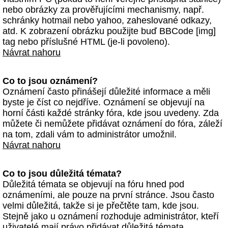
nebo obrázky za prověřujícími mechanismy, např.
schránky hotmail nebo yahoo, zaheslované odkazy,
atd. K zobrazení obrázku použijte buď BBCode [img]
tag nebo příslušné HTML (je-li povoleno).
Návrat nahoru
Co to jsou oznámení?
Oznámení často přinášejí důležité informace a měli
byste je číst co nejdříve. Oznámení se objevují na
horní části každé stránky fóra, kde jsou uvedeny. Zda
můžete či nemůžete přidávat oznámení do fóra, záleží
na tom, zdali vám to administrátor umožnil.
Návrat nahoru
Co to jsou důležitá témata?
Důležitá témata se objevují na fóru hned pod
oznámeními, ale pouze na první stránce. Jsou často
velmi důležitá, takže si je přečtěte tam, kde jsou.
Stejně jako u oznámení rozhoduje administrátor, kteří
uživatelé mají právo přidávat důležitá témata.