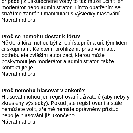
případě již uskutečněné volby to tak může učinit jen
moderátor nebo administrátor. Tímto opatřením se
snažíme zabránit manipulaci s výsledky hlasování.
Návrat nahoru
Proč se nemohu dostat k fóru?
Některá fóra mohou být znepřístupněna určitým lidem
či skupinám. Ke čtení, prohlížení, přispívání atd.
potřebujete zvláštní autorizaci, kterou může
poskytnout jen moderátor a administrátor, takže
kontaktujte je.
Návrat nahoru
Proč nemohu hlasovat v anketě?
Hlasovat mohou jen registrovaní uživatelé (aby nebyly
zkresleny výsledky). Pokud jste registrováni a stále
nemůžete volit, zřejmě nemáte oprávněný přístup
nebo je hlasování již ukončeno.
Návrat nahoru